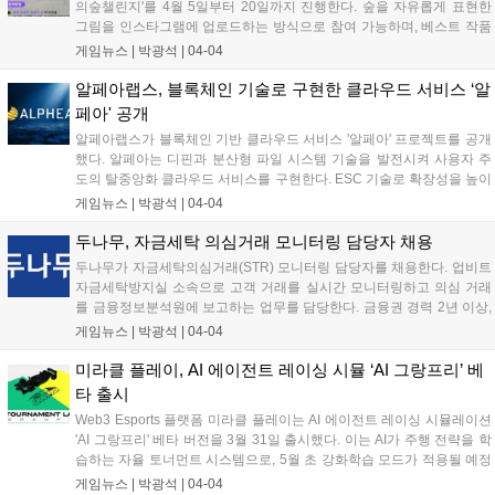
의숲챌린지'를 4월 5일부터 20일까지 진행한다. 숲을 자유롭게 표현한
그림을 인스타그램에 업로드하는 방식으로 참여 가능하며, 베스트 작품
100명에게는 시드볼트 NFT 리미티드 에디션 등을 증정한다. 챌린지 참
게임뉴스 |
박광석
|
04-04
여자 수만큼 기금을 마련해 멸종위기 식물 보전지 조성에 활용할 예정이
다....
알페아랩스, 블록체인 기술로 구현한 클라우드 서비스 ‘알
페아' 공개
알페아랩스가 블록체인 기반 클라우드 서비스 '알페아' 프로젝트를 공개
했다. 알페아는 디핀과 분산형 파일 시스템 기술을 발전시켜 사용자 주
도의 탈중앙화 클라우드 서비스를 구현한다. ESC 기술로 확장성을 높이
고, 엣지 샤딩 기술로 리소스 사용을 최적화했다. ESER 기술은 암호화
게임뉴스 |
박광석
|
04-04
수준을 높이고, 영지식 증명으로 데이터 무결성을 검증한다. 미국 특허
출원 중이며, 양자 컴퓨팅 저항 암호화 알고리즘도 적용 예정이다....
두나무, 자금세탁 의심거래 모니터링 담당자 채용
두나무가 자금세탁의심거래(STR) 모니터링 담당자를 채용한다. 업비트
자금세탁방지실 소속으로 고객 거래를 실시간 모니터링하고 의심 거래
를 금융정보분석원에 보고하는 업무를 담당한다. 금융권 경력 2년 이상,
STR 업무 경험 1년 이상인 전문가를 채용하며, 2년 이상 STR 모니터링
게임뉴스 |
박광석
|
04-04
업무 수행 경력자는 우대한다. 두나무는 AML 시스템을 구축하고 50여
명의 AML 인력을 운영 중이다....
미라클 플레이, AI 에이전트 레이싱 시뮬 ‘AI 그랑프리’ 베
타 출시
Web3 Esports 플랫폼 미라클 플레이는 AI 에이전트 레이싱 시뮬레이션
'AI 그랑프리' 베타 버전을 3월 31일 출시했다. 이는 AI가 주행 전략을 학
습하는 자율 토너먼트 시스템으로, 5월 초 강화학습 모드가 적용될 예정
이다. 플레이어는 AI 성장 방향을 설정하고, 경기 결과는 dNFT 자산 가치
게임뉴스 |
박광석
|
04-04