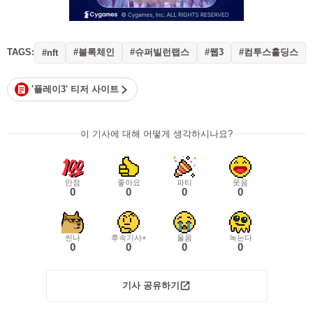
TAGS:
#블록체인
#슈퍼빌런랩스
#웹3
#컴투스홀딩스
#nft
'플레이3' 티저 사이트
이 기사에 대해 어떻게 생각하시나요?
만점
좋아요
파티
웃음
0
0
0
0
씬나
후속기사+
울음
녹는다
0
0
0
0
기사 공유하기