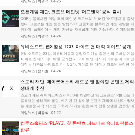
게임뉴스 |
박광석
|
04-25
복을 지향한다. 6월 30일까지 '시드볼트 NFT 컬렉션' 이벤트도 진행하
며, 조성된 기금은 희귀·자생식물 보전지에 사용될 예정이다. 박람회 기
오픈게임 재단, 크로쓰 메인넷 ‘어드벤처’ 공식 출시
간 동안 디지털 치유정원 참여 기관 모집 및 심신 회복 프로그램 공모전
OGF는 블록체인 게임 특화 메인넷 크로쓰의 첫 버전 '어드벤처'를 출시
도 진행한다....
했다. 크로쓰는 게임 토큰 발행 SDK 표준화로 블록체인 게임 개발을 지
원하며, 플레이어는 게임 자산을 자유롭게 거래 가능하다. 이더리움과
호환, BNB 체인과 연동하여 안정성과 확장성을 확보했다. 24일 크로쓰
게임뉴스 |
박광석
|
04-24
기반 첫 게임 '라그나로크: 몬스터월드'가 공개되며, 부분 정액제 모델과
탈중앙화 아이템 경제를 제공한다. 넥써쓰는 OGF와 기술 협약을 통해
유비소프트, 웹3 활용 TCG '마이트 앤 매직 페이트' 공개
크로쓰를 표준 블록체인 게임 플랫폼으로 만들 계획이다....
유비소프트는 23일, 이뮤테이블과 협업으로 개발 중인 신작 모바일 게임
'마이트 앤 매직 페이트'를 공개했다. '마이트 앤 매직 페이트'는 마이트 앤
매직 세계관을 바탕으로 한 TCG다. 마이트 앤 매직 시리즈에 등장한 여
러 진영의 다양한 영웅과 건물, 주문을 카드로 담아냈으며, 이를 자유롭
게임뉴스 |
윤서호
|
04-24
게 조합해 자신만의 덱을 구성할 수 있다. 뿐만 아니라 각 진영별...
스토리 재단, 메이크어스와 새로운 팬 참여형 콘텐츠 제작
생태계 추진
스토리 재단과 메이크어스가 MOU를 체결하고 '딩고프렌즈' IP를 스토리
블록체인 생태계에 통합, AI 기반 팬 참여형 콘텐츠 제작에 나선다. 양사
는 새로운 제작 시스템 구축과 AI 기술 활용 수익 창출 모델을 검증할 예
정이다. 스토리는 AI 시대 지식을 IP 형태로 토큰화해 보호, 공유 및 수익
게임뉴스 |
박광석
|
04-22
화하는 블록체인 플랫폼이다. 메이크어스는 4,470만 명의 구독자를 보
유한 디지털 콘텐츠 스튜디오다....
컴투스홀딩스 ‘PLAY3’, 첫 콘텐츠 파트너로 슈퍼빌런랩스
합류