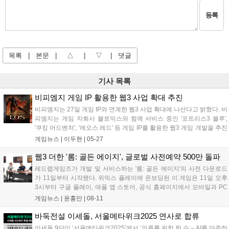
등록
목록
|
본문
|
△
|
▽
|
댓글
기사 목록
비피엠지 게임 IP 활용한 웹3 사업 확대 추진
비피엠지는 27일 게임 IP와 연계한 웹3 사업 확대에 나선다고 밝혔다. 비
피엠지는 게임 자회사 블로믹스와 함께 서비스 중인 '포트리스3 블루',
'쿠킹 어드벤처', '에오스 레드' 등 게임 IP를 활용한 웹3 게임 개발을 추진
한다. 개발된 게임은 글로벌 웹3 플랫폼 '팝플러스'와 연계해 관련 사업을
게임뉴스 |
이두현
|
05-27
넓힐 계획이다. '팝플러스'는 소셜미디어처럼 이용자 관심...
웹3 더한 '롬: 골든 에이지', 글로벌 사전예약 500만 돌파
레드랩게임즈가 개발 및 서비스하는 '롬: 골든 에이지'의 사전 다운로드
가 11일부터 시작됐다. 위믹스 플레이에 온보딩된 이 게임은 11일 오후
3시부터 구글 플레이, 애플 앱 스토어, 공식 홈페이지에서 모바일과 PC
전용 클라이언트를 다운로드할 수 있다. 정식 출시는 12일 오후 3시에
게임뉴스 |
윤홍만
|
08-11
한국 등 일부 국가를 제외한 전 세계 170여 개국에서 진행된다. 글로...
바둑전설 이세돌, 서울메타위크2025 연사로 합류
이세돌 9단이 ‘서울메타위크2025’에서 ‘인류를 위한 한 수 – AI를 마주하