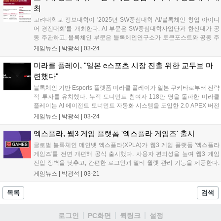
해소에 도움이 될 것이라고 설명했다....
최
고려대학교 정보대학이 '2025년 SW중심대학 AI/블록체인 창업 아이디
어 경진대회'를 개최한다. AI 부문은 SW중심대학사업단과 한신대가 공
동 주관하고, 블록체인 부문은 블록체인연구소가 토큰포스트와 공동 주
관한다. 3월 21일부터 4월 25일까지 접수하며, 5월 16일 고려대학교에
게임뉴스 |
박광석
|
03-24
서 발표 평가 후 시상한다....
미라클 플레이, "일본 e스포츠 시장 진출 위한 교두보 마
련했다"
블록체인 기반 Esports 플랫폼 미라클 플레이가 일본 쿠키타로부터 전략
적 투자를 유치했다. 누적 토너먼트 참여자 118만 명을 돌파한 미라클
플레이는 AI 에이전트 토너먼트 자동화 시스템을 도입한 2.0 APEX 버전
을 공개했다. 이달 말 AI 에이전트 기반 레이싱 게임 AI 그랑프리의 베타
게임뉴스 |
박광석
|
03-24
버전이 출시될 예정이다. 양사는 일본 내 Esports 기반 IP 사업, 아레나
구축, Web3 생태계 확장 프로젝트를 공동 추진할 계획이다....
엑스플라, 웹3 게임 플랫폼 '엑스플라 게임즈' 출시
글로벌 블록체인 메인넷 엑스플라(XPLA)가 웹3 게임 플랫폼 '엑스플라
게임즈'를 전면 개편해 공식 출시했다. 사용자 편의성을 높여 웹3 게임
진입 장벽을 낮추고, 간편한 로그인과 멀티 월렛 관리 기능을 제공한다.
하반기에는 게임 랭킹, 이벤트 정보, 유저 보상 등 다양한 게임 경험을 제
게임뉴스 |
박광석
|
03-21
공할 예정이다. 엑스플라는 2025년을 생태계 확장 원년으로 삼고 다양
한 게임 및 디앱과 연동을 선보일 계획이다....
목록
검색
로그인
PC화면
퀵링크
설정