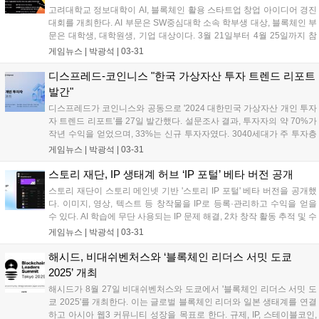
고려대학교 정보대학이 AI, 블록체인 활용 스타트업 창업 아이디어 경진
대회를 개최한다. AI 부문은 SW중심대학 소속 학부생 대상, 블록체인 부
문은 대학생, 대학원생, 기업 대상이다. 3월 21일부터 4월 25일까지 참
가 신청을 받으며, 5월 16일 발표 평가를 통해 최종 수상팀을 선정한다.
게임뉴스 |
박광석
|
03-31
상금과 창업 지원이 제공된다....
디스프레드-코인니스 "한국 가상자산 투자 트렌드 리포트
발간"
디스프레드가 코인니스와 공동으로 '2024 대한민국 가상자산 개인 투자
자 트렌드 리포트'를 27일 발간했다. 설문조사 결과, 투자자의 약 70%가
작년 수익을 얻었으며, 33%는 신규 투자자였다. 3040세대가 주 투자층
이며, 여성 투자자 비율도 증가했다. 현물 투자를 선호하고 에어드롭에
게임뉴스 |
박광석
|
03-31
대한 관심도 늘었지만, 온체인 사용도는 낮은 편이다. 밈코인 투자 비율
이 높고, 비트코인과 리플에 대한 관심이 큰 것으로 나타났다....
스토리 재단, IP 생태계 허브 ‘IP 포털’ 베타 버전 공개
스토리 재단이 스토리 메인넷 기반 '스토리 IP 포털' 베타 버전을 공개했
다. 이미지, 영상, 텍스트 등 창작물을 IP로 등록·관리하고 수익을 얻을
수 있다. AI 학습에 무단 사용되는 IP 문제 해결, 2차 창작 활동 추적 및 수
익 배분 기능도 제공한다. 2월 13일 론칭된 스토리 메인넷 기반 IP RWA
게임뉴스 |
박광석
|
03-31
프로젝트 '아리아'는 셀레나 고메즈 음원 IP를 확보하며 생태계를 확장하
고 있다....
해시드, 비대쉬벤처스와 ‘블록체인 리더스 서밋 도쿄
2025’ 개최
해시드가 8월 27일 비대쉬벤처스와 도쿄에서 '블록체인 리더스 서밋 도
쿄 2025'를 개최한다. 이는 글로벌 블록체인 리더와 일본 생태계를 연결
하고 아시아 웹3 커뮤니티 성장을 목표로 한다. 규제, IP, 스테이블코인,