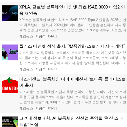
에 연결된다. 또한, 토너먼트 참여 시 성과에 따라 게이밍 토큰이 보상으
로 제공되는 GameFi 모델도 선보인다....
XPLA, 글로벌 블록체인 메인넷 최초 ISAE 3000 타입2 연
속 재인증
XPLA는 블록체인 메인넷 최초로 ISAE 3000 Type 2 인증을 2025년 연
속 취득했다고 밝혔다. 2024년에 이어 올해도 인증을 갱신하며 내부 통
제와 운영 신뢰성을 국제적으로 검증받았다. XPLA는 네트워크 보안, 데
이터 보호 등 IT 관리 체계와 운영 절차의 적절성을 검토받았다. 폴 킴
게임뉴스 |
박광석
|
04-01
XPLA 팀 리더는 안정적인 블록체인 환경 구축에 주력하겠다고 말했
다....
월러스 메인넷 정식 출시, "탈중앙화 스토리지 시대 개막"
미스틴랩스의 탈중앙화 스토리지 프로토콜 월러스가 메인넷을 출시했
다. 월러스는 수이 생태계의 두 번째 핵심 프로토콜로, 프로그래밍 가능
한 스토리지 기능을 제공하여 데이터 활용 방식을 혁신한다. 데이터 소
유자는 정보에 대한 완전한 통제권을 유지하며, '레드스터프' 데이터 인
게임뉴스 |
박광석
|
03-31
코딩 알고리즘을 통해 빠른 접근 속도와 높은 장애 대응력을 제공한다.
WAL 토큰 기반의 탈중앙화 스토리지 경제를 구축하고, 스토리지 노드
니즈퍼샌드, 블록체인 디파이 메신저 ‘토마톡’ 플레이스토
운영자에게 보상을 제공한다. 딥북을 포함한 수이 기반 디파이 프로토콜
어 출시
을 통해 WAL을 자유롭게 거래할 수 있다....
니즈퍼샌드는 블록체인 지갑과 채팅 번역이 가능한 디파이 메신저 '토마
톡'을 구글 플레이스토어에 출시했다. 토마톡은 음성 인식 기능으로 실시
간 번역을 지원하며, 80여 개국 언어 번역과 무료 음성 통화, 솔라나 기반
게임 연동을 제공한다. 니즈퍼샌드는 AI 기능 추가를 통해 암호화폐 자산
게임뉴스 |
박광석
|
03-31
관리 서비스를 제공할 예정이다. 최근에는 탭투언 게임 '토마콩즈'를 출
시하여 사용자들이 토큰을 획득할 수 있도록 했다....
고려대 정보대학, AI·블록체인 신산업 주역될 ‘혁신 스타
트업’ 모집