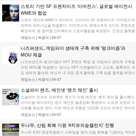
초반 남성이 주축을 이뤘다....
스토리 기반 SF 프랜차이즈 ‘이머전스’, 글로벌 에이전시
WME와 협업
스토리 재단과 WME가 데이비드 고이어의 SF 프랜차이즈 '이머전스'의
전략적 파트너십을 체결했다. '이머전스'는 팟캐스트와 오디오 콘텐츠로
확장되며, 팬 참여형 인터랙티브 스토리텔링을 제공한다. 인센션 플랫폼
은 AI, 블록체인 기술을 활용해 팬과 창작자 간 협업을 지원하며, WME는
게임뉴스 |
박광석
|
04-07
콘텐츠 기획 및 유통을 지원한다. 1월 출시된 인센션 플랫폼은 8만 5천
명 이상의 사용자를 확보하고, AI 스토리텔링 도구를 통해 12만 건 이상
니즈퍼샌드, 게임파이 생태계 구축 위해 ‘펑크비즘’과
의 공동 창작 세션을 진행했다....
MOU 체결
니즈퍼샌드와 펑크비즘이 NFT 콘텐츠 확장 및 게임파이 생태계 구축을
위한 MOU를 체결했다. 양사는 NFT 마켓플레이스 고도화, 블록체인 게
임 생태계 활성화, 메신저 내 게임 중계 플랫폼 구축 등을 협력할 예정이
다. 펑크비즘은 새로운 NFT 프로젝트 '펑키 소사이어티'를 출시하여 K-
게임뉴스 |
박광석
|
04-07
NFT를 세계 무대로 이끌 계획이다. 니즈퍼샌드는 펑키콩즈 캐릭터를 활
용한 T2E 게임 '토마콩즈'를 론칭했다....
소셜파이 렌즈, 메인넷 ‘렌즈 체인’ 출시
소셜파이 인프라 프로젝트 렌즈가 자체 메인넷 '렌즈 체인'을 출시했다.
이더리움 레이어2인 렌즈 체인은 탈중앙화 환경에서 소유권 보장과 수
익화를 목표로 한다. 이번 메인넷 전환은 125GB 규모의 온체인 데이터
이전이 포함되었으며, 65만 개 이상의 이용자 프로필, 2800만 건의 소셜
게임뉴스 |
박광석
|
04-07
그래프 연결, 1200만 건 이상의 콘텐츠 데이터가 이전된다. 렌즈 체인은
어베일의 데이터 가용성을 활용해 대규모 소셜 데이터를 안정적으로 기
두나무, 산림 회복 기원 '#치유의숲챌린지' 진행
록할 수 있도록 지원한다....
두나무 ESG 경영위원회가 식목일을 맞아 산림 회복을 기원하는 '#치유