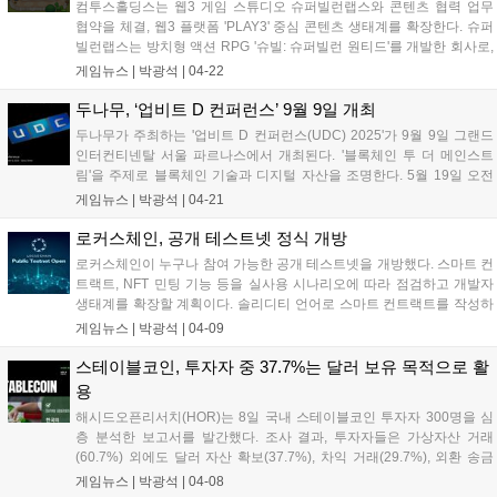
컴투스홀딩스는 웹3 게임 스튜디오 슈퍼빌런랩스와 콘텐츠 협력 업무
협약을 체결, 웹3 플랫폼 'PLAY3' 중심 콘텐츠 생태계를 확장한다. 슈퍼
빌런랩스는 방치형 액션 RPG '슈빌: 슈퍼빌런 원티드'를 개발한 회사로,
24일 국내 정식 출시를 앞두고 있다. 양사는 플랫폼과 게임 콘텐츠를 연
게임뉴스 |
박광석
|
04-22
계, 웹3 기반 수익 모델과 사용자 경험을 공동 설계할 예정이다....
두나무, ‘업비트 D 컨퍼런스’ 9월 9일 개최
두나무가 주최하는 '업비트 D 컨퍼런스(UDC) 2025'가 9월 9일 그랜드
인터컨티넨탈 서울 파르나스에서 개최된다. '블록체인 투 더 메인스트
림'을 주제로 블록체인 기술과 디지털 자산을 조명한다. 5월 19일 오전
10시부터 얼리버드 티켓을, 6월 2일 오전 10시부터 공식 티켓을 판매한
게임뉴스 |
박광석
|
04-21
다. UDC는 블록체인 생태계 육성을 위해 매년 개최되는 국내 대표 컨퍼
런스다....
로커스체인, 공개 테스트넷 정식 개방
로커스체인이 누구나 참여 가능한 공개 테스트넷을 개방했다. 스마트 컨
트랙트, NFT 민팅 기능 등을 실사용 시나리오에 따라 점검하고 개발자
생태계를 확장할 계획이다. 솔리디티 언어로 스마트 컨트랙트를 작성하
고 NFT를 민팅할 수 있으며, 강화된 익스플로러를 통해 트랜잭션 흐름을
게임뉴스 |
박광석
|
04-09
실시간으로 확인할 수 있다. 이번 테스트넷을 통해 AI 기술과의 통합 가
능성도 시험할 예정이다....
스테이블코인, 투자자 중 37.7%는 달러 보유 목적으로 활
용
해시드오픈리서치(HOR)는 8일 국내 스테이블코인 투자자 300명을 심
층 분석한 보고서를 발간했다. 조사 결과, 투자자들은 가상자산 거래
(60.7%) 외에도 달러 자산 확보(37.7%), 차익 거래(29.7%), 외환 송금
등 다양한 목적으로 스테이블코인을 활용하는 것으로 나타났다. 스테이
게임뉴스 |
박광석
|
04-08
블코인 투자자는 일반 투자자 대비 투자 자산이 많고, 20대 후반~30대