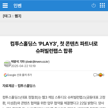
인벤
[태그 : 웹3]
컴투스홀딩스 ‘PLAY3’, 첫 콘텐츠 파트너로
슈퍼빌런랩스 합류
박광석 기자
(
desk@inven.co.kr
)
2025-04-22 10:19
Google 선호 출처 추가
0
0
자료제공 - 컴투스홀딩스
컴투스홀딩스(대표 정철호)는 웹3 게임 스튜디오 슈퍼빌런랩스(공동대표 고정
환, 이성준)와 콘텐츠 협력을 위한 업무 협약을 체결했다고 22일 밝혔다. 양사