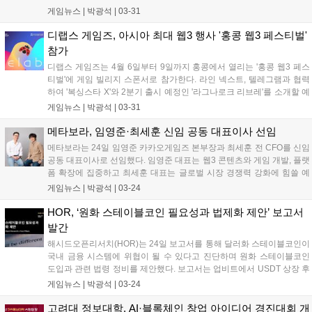
AI, RWA 등 핵심 이슈를 다루는 세션과 네트워킹 프로그램이 제공된다.
게임뉴스 |
박광석
|
03-31
일본 블록체인 산업 특성과 IP의 시너지를 활용해 생태계 발전을 도모할
계획이다....
디랩스 게임즈, 아시아 최대 웹3 행사 '홍콩 웹3 페스티벌'
참가
디랩스 게임즈는 4월 6일부터 9일까지 홍콩에서 열리는 '홍콩 웹3 페스
티벌'에 게임 빌리지 스폰서로 참가한다. 라인 넥스트, 텔레그램과 협력
하여 '복싱스타 X'와 2분기 출시 예정인 '라그나로크 리브레'를 소개할 예
정이다. 권다희 디렉터는 웹3 게임파이 발전 방향을 제시하며, 이 행사에
게임뉴스 |
박광석
|
03-31
는 비탈릭 부테린 등 업계 주요 인사들이 강연자로 나선다....
메타보라, 임영준·최세훈 신임 공동 대표이사 선임
메타보라는 24일 임영준 카카오게임즈 본부장과 최세훈 전 CFO를 신임
공동 대표이사로 선임했다. 임영준 대표는 웹3 콘텐츠와 게임 개발, 플랫
폼 확장에 집중하고 최세훈 대표는 글로벌 시장 경쟁력 강화에 힘쓸 예
정이다. 임영준 대표는 파트너십 확장 및 서비스 강화를 통해 경쟁력 증
게임뉴스 |
박광석
|
03-24
진에 최선을 다하겠다고 밝혔다. 최세훈 대표는 메타보라의 글로벌 시장
경쟁력 강화를 위해 노력하겠다고 말했다....
HOR, ‘원화 스테이블코인 필요성과 법제화 제안’ 보고서
발간
해시드오픈리서치(HOR)는 24일 보고서를 통해 달러화 스테이블코인이
국내 금융 시스템에 위협이 될 수 있다고 진단하며 원화 스테이블코인
도입과 관련 법령 정비를 제안했다. 보고서는 업비트에서 USDT 상장 후
전체 자본 유출의 60%가 USDT를 통해 이뤄졌으며, 가상자산 해외 유출
게임뉴스 |
박광석
|
03-24
규모가 3배 이상 증가했다고 분석했다. HOR은 원화 스테이블코인이 국
내 디지털 자산 시장 경쟁력 강화에 기여하고, 가상자산 시장 왜곡 현상
고려대 정보대학, AI·블록체인 창업 아이디어 경진대회 개