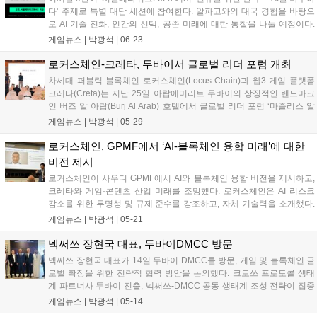
다’ 주제로 특별 대담 세션에 참여한다. 알파고와의 대국 경험을 바탕으
로 AI 기술 진화, 인간의 선택, 공존 미래에 대한 통찰을 나눌 예정이다.
딥마인드, 삼성전자 등 국내외 빅테크 기업들이 참여하여 AI 및 Web3 기
게임뉴스 |
박광석
|
06-23
술의 산업 적용 사례를 공유하며, 6월 25일까지 사전 등록을 받는다....
로커스체인-크레타, 두바이서 글로벌 리더 포럼 개최
차세대 퍼블릭 블록체인 로커스체인(Locus Chain)과 웹3 게임 플랫폼
크레타(Creta)는 지난 25일 아랍에미리트 두바이의 상징적인 랜드마크
인 버즈 알 아랍(Burj Al Arab) 호텔에서 글로벌 리더 포럼 ‘마즐리스 알
루야(Majlis Al-Ru’ya)’ 행사를 공동 개최했다고 밝혔다. 비전가들의 모임
게임뉴스 |
박광석
|
05-29
이라는 뜻의 ‘마즐리스 알 루야’는 양사의...
로커스체인, GPMF에서 ‘AI-블록체인 융합 미래’에 대한
비전 제시
로커스체인이 사우디 GPMF에서 AI와 블록체인 융합 비전을 제시하고,
크레타와 게임·콘텐츠 산업 미래를 조망했다. 로커스체인은 AI 리스크
감소를 위한 투명성 및 규제 준수를 강조하고, 자체 기술력을 소개했다.
크레타는 AI와 몰입형 기술 발전이 게임 제작 방식을 혁신할 것이라고 전
게임뉴스 |
박광석
|
05-21
망했다. 행사를 통해 사우디 비전 2030 달성을 위한 협력 방안을 논의했
으며, 25일 두바이에서 디지털 전환 관련 행사도 공동 개최할 예정이
넥써쓰 장현국 대표, 두바이DMCC 방문
다....
넥써쓰 장현국 대표가 14일 두바이 DMCC를 방문, 게임 및 블록체인 글
로벌 확장을 위한 전략적 협력 방안을 논의했다. 크로쓰 프로토콜 생태
계 파트너사 두바이 진출, 넥써쓰-DMCC 공동 생태계 조성 전략이 집중
논의됐다. 양측은 파트너사 두바이 진출 지원, 블록체인 게임 생태계 구
게임뉴스 |
박광석
|
05-14
축, 현지 인재 육성 및 채용 연계 등 구체적인 협력 방안을 추진할 계획이