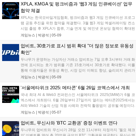
다....
XPLA, KMGA 및 펑크비즘과 ‘웹3 게임 인큐베이션’ 업무
협약 체결
XPLA는 한국모바일게임협회, 펑크비즘과 웹3 게임 인큐베이션 프로그
램 공동 추진을 위한 협약을 체결했다. 3월 웹3 게임 엑셀러레이팅 컨소
시엄 출범 후 XPLA가 합류, 기술 연계 및 메인넷 온보딩 협력이 확대된
다. XPLA는 맞춤형 전략 제시 및 안정적 성과를 지원하고, 협회는 중소
게임뉴스 |
박광석
|
05-09
개발사 지원, 펑크비즘은 유망 프로젝트 발굴을 담당한다....
업비트, 30호가로 표시 범위 확대 "더 많은 정보로 유동성
확인"
두나무가 운영하는 가상자산 거래소 업비트는 7일 오후 3시부터 거래 화
면에 표시되는 호가 범위를 기존 15호가에서 30호가로 확대했다. 이를
통해 이용자들은 유동성 확인, 시장 깊이 이해도 향상, 슬리피지 관리가
용이해질 것으로 기대된다. 두나무 측은 투자자들이 더 많은 정보를 통
게임뉴스 |
박광석
|
05-09
해 합리적인 판단을 내릴 수 있도록 호가 표시 범위를 확대했다고 밝혔
다....
'서울메타위크 2025: 메타콘' 6월 26일 코엑스에서 개최
국내 최대 AI & Web3 컨퍼런스인 서울메타위크 2025(SMW)가 6월 코
엑스에서 개최된다. 6월 26일부터 27일까지 열리는 메타콘2025에서는
AI와 Web3 기술의 산업 적용 사례와 전략적 활용법이 공유될 예정이다.
특히 Web3 트랙에서는 AI가 Web3를 진화시키는 글로벌 사례를 소개한
게임뉴스 |
박광석
|
05-07
다. 참가 희망자는 5월 16일까지 슈퍼얼리버드 할인 혜택을 받을 수 있
다....
업비트, 무신사와 'BTC 교환권' 증정 이벤트 연다
두나무의 업비트와 무신사가 28일 오전 11시부터 자정까지 '월요 체크
인' 이벤트를 열어 총 20억원 규모의 BTC 교환권을 제공한다. 무신사 앱