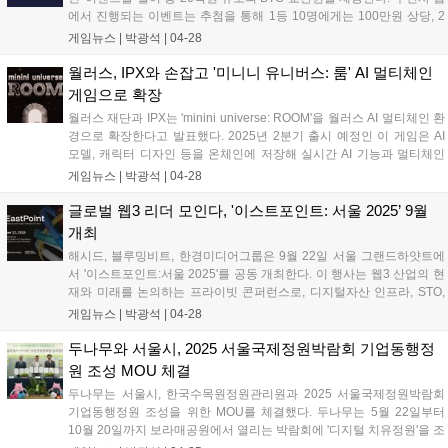
에서 진행되는 이벤트는 추첨을 통해 1등 10명에게는 100만원 상당, 2
등 10만 명의 업비트 신규 가입자에게는 2만원 상당의 BTC 교환권을 지
게임뉴스 |
박광석
|
04-28
급한다. 만 19세 이상 참여 가능하며, 선착순으로 마감된다....
월러스, IPX와 손잡고 '미니니 유니버스: 룸' AI 멀티체인
게임으로 확장
월러스 재단과 IPX는 'minini universe: ROOM'을 월러스 AI 멀티체인 환
경으로 확장한다고 발표했다. 2025년 2분기 출시 예정인 이 게임은 AI
모델, 캐릭터 디자인 등을 온체인에 저장해 실시간 AI 기능과 멀티체인
게임플레이를 제공한다. 플레이어 성과에 따라 게임 자산, AI 캐릭터가
게임뉴스 |
박광석
|
04-28
실시간으로 진화하는 것이 특징이다. IPX는 AI와 온체인 기술을 통해 새
로운 웹3 엔터테인먼트를 구현할 계획이다....
글로벌 웹3 리더 모인다, '이스트포인트: 서울 2025’ 9월
개최
해시드, 블루밍비트, 한경미디어그룹은 9월 22일 서울 그랜드하얏트에
서 '이스트포인트:서울 2025'를 공동 개최한다. 이 행사는 웹3 산업의 현
재와 미래를 논의하는 프라이빗 콘퍼런스로, 디지털자산 인프라, STO,
AI와 디지털자산 융합 등 주요 어젠다를 다룬다. 라운드테이블, B2B 매
게임뉴스 |
박광석
|
04-28
치메이킹, 소셜 개더링 등 다양한 세션이 진행될 예정이다....
두나무와 서울시, 2025 서울국제정원박람회 기업동행정
원 조성 MOU 체결
두나무는 서울시, 한국수목원정원관리원과 2025 서울국제정원박람회
기업동행정원 조성을 위한 MOU를 체결했다. 두나무는 5월 22일부터
10월 20일까지 보라매공원에서 열리는 박람회에 '디지털 치유정원'을 조
성한다. 디지털 기술로 구현된 가상의 숲으로, 자연과 인간의 치유와 회