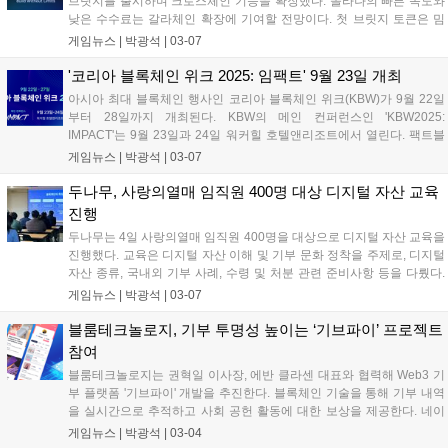
브릿지를 출시하며 크로스체인 기능을 확장했다. 솔라나의 빠른 속도와
낮은 수수료는 갈라체인 확장에 기여할 전망이다. 첫 브릿지 토큰은 밈
코인 오피셜트럼프(TRUMP)로, 갈라체인 전송 시 GTRUMP로 변환된
게임뉴스 |
박광석
|
03-07
다. 갈라는 갈라 월렛 앱 베타 테스트를 통해 플랫폼 접근성을 높이고 있
다. 에릭 쉬어마이어 CEO는 이번 통합이 탈중앙화 및 블록체인 연결성
'코리아 블록체인 위크 2025: 임팩트' 9월 23일 개최
강화에 기여할 것이라고 밝혔다....
아시아 최대 블록체인 행사인 코리아 블록체인 위크(KBW)가 9월 22일
부터 28일까지 개최된다. KBW의 메인 컨퍼런스인 'KBW2025:
IMPACT'는 9월 23일과 24일 워커힐 호텔앤리조트에서 열린다. 팩트블
록 전선익 대표는 KBW가 블록체인 산업의 협업 허브 역할을 할 것이라
게임뉴스 |
박광석
|
03-07
고 소개했다. 또한, 웹3 커뮤니티 플랫폼 '파블로'의 출시 소식도 함께 전
했다....
두나무, 사랑의열매 임직원 400명 대상 디지털 자산 교육
진행
두나무는 4일 사랑의열매 임직원 400명을 대상으로 디지털 자산 교육을
진행했다. 교육은 디지털 자산 이해 및 기부 문화 정착을 주제로, 디지털
자산 종류, 국내외 기부 사례, 수령 및 처분 관련 준비사항 등을 다뤘다.
이는 법인의 디지털 자산 시장 참여 로드맵 발표 후 비영리 법인들의 매
게임뉴스 |
박광석
|
03-07
뉴얼 마련에 기여하고, 디지털 자산의 사회적 인식 변화에 긍정적 영향
을 줄 것으로 기대된다....
블룸테크놀로지, 기부 투명성 높이는 ‘기브파이’ 프로젝트
참여
블룸테크놀로지는 권혁일 이사장, 에반 클라센 대표와 협력해 Web3 기
부 플랫폼 '기브파이' 개발을 추진한다. 블록체인 기술을 통해 기부 내역
을 실시간으로 추적하고 사회 공헌 활동에 대한 보상을 제공한다. 네이
버 해피빈과 협력, 글로벌 사회 공헌 활동 생태계를 구축할 예정이다. 블
게임뉴스 |
박광석
|
03-04
룸테크놀로지는 로커스체인으로 기부금 흐름을 투명하게 관리하고, 원