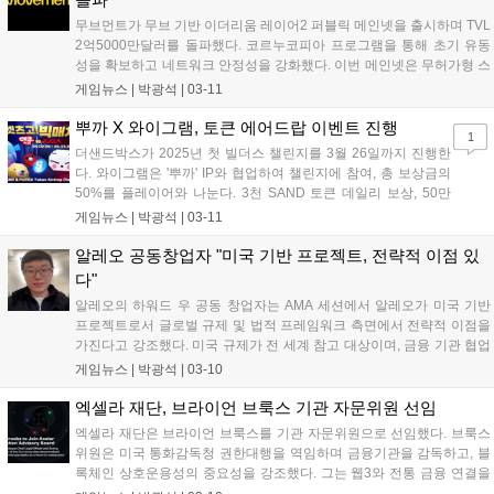
무브먼트가 무브 기반 이더리움 레이어2 퍼블릭 메인넷을 출시하며 TVL
2억5000만달러를 돌파했다. 코르누코피아 프로그램을 통해 초기 유동
성을 확보하고 네트워크 안정성을 강화했다. 이번 메인넷은 무허가형 스
마트 컨트랙트 배포, 사용자 온보딩, 이더리움 거래 속도 개선, 레이어제
게임뉴스 |
박광석
|
03-11
로 브리지 지원 등을 특징으로 한다. 지난해 12월 베타 버전을 출시한 이
후 일반 사용자 참여를 확대했다....
뿌까 X 와이그램, 토큰 에어드랍 이벤트 진행
1
더샌드박스가 2025년 첫 빌더스 챌린지를 3월 26일까지 진행한
다. 와이그램은 '뿌까' IP와 협업하여 챌린지에 참여, 총 보상금의
50%를 플레이어와 나눈다. 3천 SAND 토큰 데일리 보상, 50만
PUCCA 토큰 플레이 인증 이벤트도 제공한다. '뿌까'와 '애코와 친
게임뉴스 |
박광석
|
03-11
구들' 대결 컨셉으로 위클리 플레이, 데일리 방탈출, 유튜브 라이
브 이벤트가 진행된다. 자세한 정보는 뿌까, 와이그램 X, 디스코드
알레오 공동창업자 "미국 기반 프로젝트, 전략적 이점 있
에서 확인 가능하다....
다"
알레오의 하워드 우 공동 창업자는 AMA 세션에서 알레오가 미국 기반
프로젝트로서 글로벌 규제 및 법적 프레임워크 측면에서 전략적 이점을
가진다고 강조했다. 미국 규제가 전 세계 참고 대상이며, 금융 기관 협업
시 유리하다고 언급했다. 알레오는 미국 기반 기업으로서 정체성을 다져
게임뉴스 |
박광석
|
03-10
왔으며, 경영진 또한 미 대법원, 특수 작전부대, 금융범죄단속네트워크
출신 인사들로 구성되어 규제 준수 및 보안성을 강화하고 있다. 최근 구
엑셀라 재단, 브라이언 브룩스 기관 자문위원 선임
글 클라우드가 알레오 밸리데이터로 참여하기로 발표했다....
엑셀라 재단은 브라이언 브룩스를 기관 자문위원으로 선임했다. 브룩스
위원은 미국 통화감독청 권한대행을 역임하며 금융기관을 감독하고, 블
록체인 상호운용성의 중요성을 강조했다. 그는 웹3와 전통 금융 연결을
통해 혁신적인 금융 상품을 선보일 수 있다고 밝혔다. 엑셀라 재단은 엑