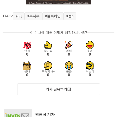
TAGS:
#두나무
#블록체인
#웹3
#nft
이 기사에 대해 어떻게 생각하시나요?
만점
좋아요
파티
웃음
0
0
0
0
씬나
후속기사+
울음
녹는다
0
0
0
0
기사 공유하기
박광석 기자