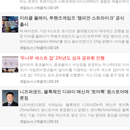
터는 온체인 트레이딩과 사회관계망서비스(SNS)가 결합된 애플리케이
션(앱)이다. 지난해 11월 프라이빗 테스터(특정 이용자)를 대상으로 베
게임뉴스 |
박광석
|
02-25
타 버전을 출시한 뒤 이번에 공식적으로 서비스를 시작했다. 벡터는...
미라클 플레이, 투핸즈게임즈 ‘챔피언 스트라이크’ 공식
출시
AI 에이전트 기반 e스포츠 토너먼트 플랫폼으로의 대대적인 전환을 앞
둔 미라클 플레이가 투핸즈게임즈의 실시간 전략 PvP 게임 '챔피언 스트
라이크(Champion Strike)'를 정식 릴리즈한다고 24일 밝혔다. 미라클 플
레이(Miracle Play)는 누적 토너먼트 참여자 118만 명 돌파, 총상금 34만
게임뉴스 |
박광석
|
02-24
달러 지급, 247만 건 이상의 트랜잭션 처리...
‘두나무 넥스트 잡’ 2차년도 성과 공유회 진행
업비트와 증권플러스, 증권플러스 비상장을 운영하는 두나무(대표 이석
우)가 자립준비청년들의 일자리를 지원하는 ‘두나무 넥스트 잡(이하 넥
스트 잡)’ 2차년도 성과 공유회를 진행했다. 지난 21일 서울 중구 명동 온
드림 소사이어티에서 열린 넥스트 잡 성과 공유회에는 인턴십에 참여한
게임뉴스 |
박광석
|
02-24
자립준비청년들과 지역 거점 기관 및 고용 기업 관계자 등 70여 명이 함
께 했다...
니즈퍼샌드, 블록체인 디파이 메신저 ‘토마톡’ 원스토어에
론칭
니즈퍼샌드(회장 서재남)는 블록체인 디파이(De-fi) 메신저 토마톡
(TomaTok)이 원스토어에 론칭됐다고 밝혔다. 토마톡(TomaTok)은 블록
체인 기술 기반의 채팅 메신저로 음성 인식 기능 탑재로 음성을 상대방
언어의 텍스트로 전환하여 실시간 대화가 가능하다. 또 자신의 모국어로
게임뉴스 |
박광석
|
02-21
보내도 상대방에게는 상대방의 언어로 번역(80여 국가 언어 지원)되