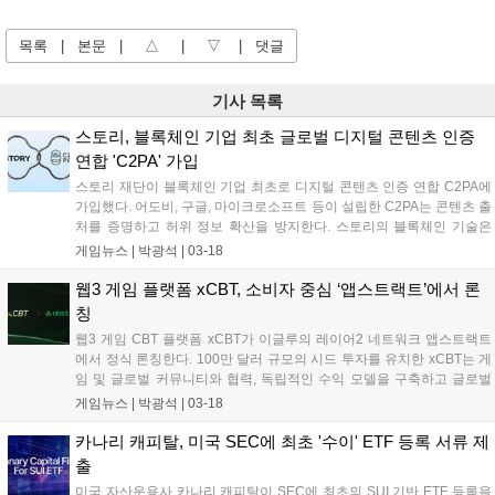
목록
|
본문
|
△
|
▽
|
댓글
기사 목록
스토리, 블록체인 기업 최초 글로벌 디지털 콘텐츠 인증
연합 'C2PA' 가입
스토리 재단이 블록체인 기업 최초로 디지털 콘텐츠 인증 연합 C2PA에
가입했다. 어도비, 구글, 마이크로소프트 등이 설립한 C2PA는 콘텐츠 출
처를 증명하고 허위 정보 확산을 방지한다. 스토리의 블록체인 기술은
콘텐츠 생성 과정을 투명하게 관리하여 저작권 보호 및 투명한 유통 환
게임뉴스 |
박광석
|
03-18
경을 조성한다. 스토리 재단은 C2PA와 협력하여 블록체인 기술이 AI 시
대의 신뢰 인프라로 자리 잡도록 기여할 것이라고 밝혔다....
웹3 게임 플랫폼 xCBT, 소비자 중심 ‘앱스트랙트’에서 론
칭
웹3 게임 CBT 플랫폼 xCBT가 이글루의 레이어2 네트워크 앱스트랙트
에서 정식 론칭한다. 100만 달러 규모의 시드 투자를 유치한 xCBT는 게
임 및 글로벌 커뮤니티와 협력, 독립적인 수익 모델을 구축하고 글로벌
사전 마케팅을 강화할 계획이다. xCBT는 경쟁형 베타 테스트를 통해 개
게임뉴스 |
박광석
|
03-18
발사에는 커뮤니티 구축 기회를, 게이머에게는 플레이 순위에 따른 보상
을 제공한다....
카나리 캐피탈, 미국 SEC에 최초 '수이' ETF 등록 서류 제
출
미국 자산운용사 카나리 캐피탈이 SEC에 최초의 SUI 기반 ETF 등록을