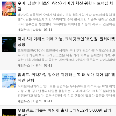
매치, 포켓 몹 등이 출시될 예정이다....
수이, 님블바이츠와 Web3 게이밍 혁신 위한 파트너십 체
결
레이어1 블록체인 수이가 님블바이츠와 웹3 게임 개발 파트너십을 체결
했다. 님블바이츠의 게임 '슈퍼비'에 수이 블록체인 기술과 '월러스' 스토
리지 솔루션을 통합한다. '슈퍼비'는 아바타를 사용해 싸우고 건설하는
웹3 게임으로, 수이의 확장성과 zk로그인을 활용해 사용자 경험을 향상
게임뉴스 |
박광석
|
03-11
할 예정이다. 님블바이츠는 2025년 3분기 '슈퍼비' 정식 출시를 목표로
한다....
국내 5개 거래소 거래 가능, 크레딧코인 '코인원' 원화마켓
상장
크레딧코인(CTC)이 코인원에 상장돼 국내 5대 원화마켓 거래소에서 모
두 거래 가능해졌다. 크레딧코인은 대출 거래 기록을 온체인에 기록, 투
명한 신용 데이터를 제공하는 네트워크다. 개발사 글루와는 나이지리아
CBDC 사업에 참여 중이며, 스페이스코인, 수이, 월루스 등과 파트너십
게임뉴스 |
박광석
|
03-11
을 맺고 있다. 코인원은 10일 오후 7시부터 거래를 지원하며, 14일까지
신규 상장 기념 이벤트를 통해 총 2만7000 CTC를 지급한다....
업비트, 취약가정 청소년 지원하는 '미래 세대 치어 업!' 캠
페인 진행
디지털자산거래소 업비트를 운영하는 두나무(대표 이석우)는 10일 취약
가정 아동·청소년들의 내일을 응원하는 ‘미래 세대 Cheer UP!’ 캠페인을
진행한다고 밝혔다. 교복·책가방 등 학교 생활에 필요한 물품을 구매하
지 못하고 어려움을 겪는 취약가정 아동·청소년들을 위한 디지털자산 기
게임뉴스 |
박광석
|
03-11
부 캠페인이다. 업비트와 월드비전이 함께 하며, 3월 7일 오후 5시부터
오...
무브먼트, 퍼블릭 메인넷 출시… "TVL 2억 5,000만 달러
돌파"