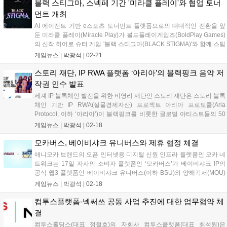
고,...
블랙 스티그마, 스넥페 기간 '미라클 플레이'와 협업 토너
먼트 개최
AI 에이전트 기반 e스포츠 토너먼트 플랫폼으로의 대대적인 전환을 앞
둔 미라클 플레이(Miracle Play)가 볼드플레이게임즈(BoldPlay Games)
의 신작 히어로 슈터 게임 '블랙 스티그마(BLACK STIGMA)'와 함께 스팀
넥스트 페스트 기간 중 2월 25일부터 3월 3일까지 특별 토너먼트 경기기
게임뉴스 |
박광석
|
02-21
를 개최한다고 21일 밝혔다. 이번 토너먼트 경...
스토리 재단, IP RWA 플랫폼 ‘아리아’의 블랙핑크 음악 저
작권 인수 발표
세계 IP 블록체인 발전을 위한 비영리 재단인 스토리 재단은 스토리 블록
체인 기반 IP RWA(실물경제자산) 프로젝트 아리아 프로토콜(Aria
Protocol, 이하 ‘아리아’)이 블랙핑크를 비롯한 글로벌 아티스트들의 50
곡 이상의 부분 음악 저작권을 인수했다고 밝혔다. 이번 인수는 K팝을 포
게임뉴스 |
박광석
|
02-18
함한 글로벌 메인스트림 음원 IP를 블록체인에서 금융 자산화하는...
모카버스, 베이비샤크 유니버스와 제휴 협정 체결
애니모카 브랜드의 오픈 인터넷용 디지털 신원 인프라 플랫폼인 모카 네
트워크는 17일 자사의 소비자 플랫폼인 ‘모카버스’가 베이비샤크 IP의
공식 웹3 플랫폼인 베이비샤크 유니버스(이하 BSU)와 양해각서(MOU)
를 체결했다고 발표했다. 이번 협력은 Mocaverse와 BSU의 범위를 넓혀
게임뉴스 |
박광석
|
02-18
활발한 교류를 촉진하고, 두 커뮤니티의 참여를 강화하는 것을 목표로...
컴투스플랫폼-넥써쓰 공동 사업 추진에 대한 업무협약 체
결
컴투스홀딩스(대표 정철호)의 자회사 컴투스플랫폼(대표 최석원)은