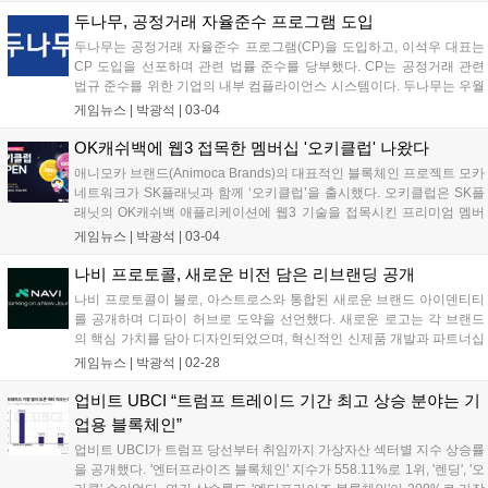
휴머니티는 글로벌 네트워크를 활용해 사회 공헌 캠페인을 기획한다....
두나무, 공정거래 자율준수 프로그램 도입
두나무는 공정거래 자율준수 프로그램(CP)을 도입하고, 이석우 대표는
CP 도입을 선포하며 관련 법률 준수를 당부했다. CP는 공정거래 관련
법규 준수를 위한 기업의 내부 컴플라이언스 시스템이다. 두나무는 우월
한 지위 남용, 담합 금지 등 구체적인 준수정책을 발표했다. 임종헌 CLO
게임뉴스 |
박광석
|
03-04
를 자율준수 관리자로 선임하고 전담조직을 구성하여 공정거래 관련 교
육을 적극적으로 펼칠 계획이다....
OK캐쉬백에 웹3 접목한 멤버십 '오키클럽' 나왔다
애니모카 브랜드(Animoca Brands)의 대표적인 블록체인 프로젝트 모카
네트워크가 SK플래닛과 함께 ‘오키클럽’을 출시했다. 오키클럽은 SK플
래닛의 OK캐쉬백 애플리케이션에 웹3 기술을 접목시킨 프리미엄 멤버
십 프로그램으로, 모카 네트워크의 에어 키트(AIR Kit)가 많은 이용자를
게임뉴스 |
박광석
|
03-04
확보한 기업 서비스에 통합된 첫 사례다. 에어 키트는 이용자가 웹2...
나비 프로토콜, 새로운 비전 담은 리브랜딩 공개
나비 프로토콜이 볼로, 아스트로스와 통합된 새로운 브랜드 아이덴티티
를 공개하며 디파이 허브로 도약을 선언했다. 새로운 로고는 각 브랜드
의 핵심 가치를 담아 디자인되었으며, 혁신적인 신제품 개발과 파트너십
확대를 통해 2025년 1분기, 2분기에 주요 로드맵 목표를 달성할 예정이
게임뉴스 |
박광석
|
02-28
다. 리브랜딩 후 첫 제품은 새로운 'A' 브랜드로 공개된다. 자세한 내용은
공식 웹사이트와 블로그에서 확인할 수 있다....
업비트 UBCI “트럼프 트레이드 기간 최고 상승 분야는 기
업용 블록체인”
업비트 UBCI가 트럼프 당선부터 취임까지 가상자산 섹터별 지수 상승률
을 공개했다. '엔터프라이즈 블록체인' 지수가 558.11%로 1위, '렌딩', '오