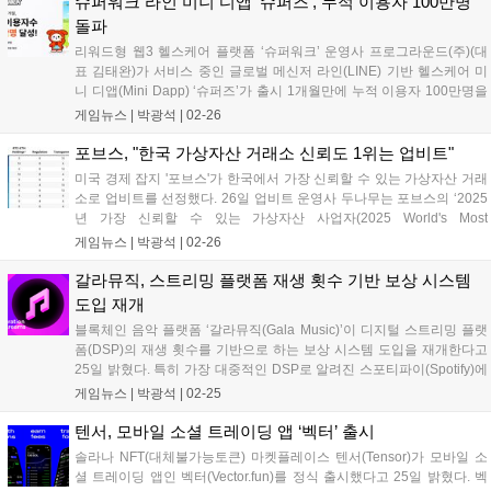
슈퍼워크 라인 미니 디앱 ‘슈퍼즈’, 누적 이용자 100만명
돌파
리워드형 웹3 헬스케어 플랫폼 ‘슈퍼워크’ 운영사 프로그라운드(주)(대
표 김태완)가 서비스 중인 글로벌 메신저 라인(LINE) 기반 헬스케어 미
니 디앱(Mini Dapp) ‘슈퍼즈’가 출시 1개월만에 누적 이용자 100만명을
돌파했다고 밝혔다. 슈퍼즈는 이용자가 모바일 화면을 터치하거나 일일
게임뉴스 |
박광석
|
02-26
운동 미션으로 스쿼트를 15회씩 총 3세트 수행하면 아마존 기프트...
포브스, "한국 가상자산 거래소 신뢰도 1위는 업비트"
미국 경제 잡지 '포브스'가 한국에서 가장 신뢰할 수 있는 가상자산 거래
소로 업비트를 선정했다. 26일 업비트 운영사 두나무는 포브스의 ‘2025
년 가장 신뢰할 수 있는 가상자산 사업자(2025 World's Most
Trustworthy Crypto Exchanges & Marketplaces)’ 평가에서 국내 1위,
게임뉴스 |
박광석
|
02-26
글로벌 7위를 기록했다고 밝혔다. 포...
갈라뮤직, 스트리밍 플랫폼 재생 횟수 기반 보상 시스템
도입 재개
블록체인 음악 플랫폼 ‘갈라뮤직(Gala Music)’이 디지털 스트리밍 플랫
폼(DSP)의 재생 횟수를 기반으로 하는 보상 시스템 도입을 재개한다고
25일 밝혔다. 특히 가장 대중적인 DSP로 알려진 스포티파이(Spotify)에
서 갈라뮤직 음원이 스트리밍되면 곡을 제작한 아티스트 및 곡의 소유자
게임뉴스 |
박광석
|
02-25
가 갈라뮤직 생태계 내 가중 보상을 수령하게 된다. 보상은 갈라...
텐서, 모바일 소셜 트레이딩 앱 ‘벡터’ 출시
솔라나 NFT(대체불가능토큰) 마켓플레이스 텐서(Tensor)가 모바일 소
셜 트레이딩 앱인 벡터(Vector.fun)를 정식 출시했다고 25일 밝혔다. 벡