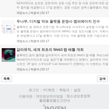
NEXUS(대표 김연준, 장현국)와 공동 사업 추진 및 자원 공유에 대한 업
무 협약을 체결했다고 17일 밝혔다. 공동 사업은 컴투스플랫폼의 게임
백엔드 서비스 ‘하이브(HIVE)’ 및 컴투스플랫폼이 참여하는 메인넷
게임뉴스 |
박광석
|
02-17
XPLA와 NEXUS(넥써쓰)의 웹3 프로토콜인 ‘CROSS(크로쓰)’를 중심
으...
두나무, 디지털 악보 플랫폼 운영사 엠피에이지 인수
블록체인 및 핀테크 전문기업 두나무(대표 이석우)가 글로벌 디지털 악
보 플랫폼 운영사 엠피에이지(이하 MPAG, 대표 정인서)를 인수, 자회사
로 편입했다고 17일 밝혔다. 이번 인수는 거래 플랫폼 전문 기업으로서
콘텐츠 영역으로의 경계를 확장하고, 디지털 악보 및 교육 시장에서의
게임뉴스 |
박광석
|
02-17
글로벌 리더십을 강화하기 위한 전략적 행보다. 두나무는 지난해 11월
글로벌...
갈라뮤직, 세계 최초의 Web3 랩 배틀 개최
블록체인 음악 플랫폼 갈라뮤직이 세계 최초로 Web3 랩 배틀 ‘Any Last
Words?(마지막으로 남길 말은?)’를 개최했다고 밝혔다. 갈라뮤직 아티
스트인 ‘JP 칼리 스무브(JP Cali Smoov)’가 진행하는 이 이벤트는 치열
한 랩 배틀에 Web3 기술을 더했다. 또한 갈라뮤직 토큰과 컬렉터블
게임뉴스 |
박광석
|
02-17
NFT, 주크박스 노드 조각(Jukebox Node...
목록
검색
로그인
PC화면
퀵링크
설정
청소년보호정책
이용약관
개인정보처리방침
불법촬영물신고안내
(주)