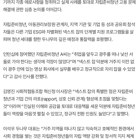
기까지 각종 애로사항을 청취하고 실제 사례를 토대로 자립준비청년 고용 문제
해결에 관한 심층 논의를 이어갔다.
자립준비청년, 아동권리보장원 관계자, 지역 기관 및 기업 등 성과 공유회 참석
자들은 다른 기업 ESG와 차별화된 넥스트 잡의 단계별 지원 프로그램들을 살
피며 청년 세대를 향한 두나무의 깊은 애정과 통찰력을 호평했다.
인턴십에 참여했던 자립준비청년 A씨는 “취업을 앞두고 광주를 떠나 낯선 서
울로 가야 한다는 생각에 걱정이 많았다”며 “넥스트 잡 덕분에 거주지 이전 없
이 광주 안에 있는 영상 회사에서 실무를 배우고 정규직으로 자리 잡을 수 있었
다”고 감사 인사를 전했다.
김영진 사회적협동조합 혁신청 이사장은 “넥스트 잡의 특별한 점은 자립준비
청년과 기업 간의 라포(rapport, 상호 신뢰 관계) 형성에 초점을 맞췄다는
것”이라며 “진실된 이해와 공감을 토대로 대응책을 세운 덕분에 자립준비청년
들이 역량을 마음껏 펼칠 수 있었고, 정규직 전환 인원도 늘었다”고 말했다.
이석우 두나무 대표는 “거주 지역을 떠나지 않고 익숙하고 호혜적인 환경에서
사회 경험을 쌓는 것은 자립준비청년들의 자립 역량 강화 및 정서적 지지 체계