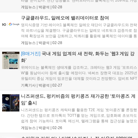
라클' 순이었다. 연간 상승률도 '엔터프라이즈 블록체인'이 209%로 가장
높았고, '렌딩' 148.45%, '지급결제 인프라' 141.13% 순으로 나타났다.
게임뉴스 |
박광석
|
02-28
두나무는 투자자에게 실질적인 도움이 되도록 지수를 고도화하고 더 많
은 지수를 개발할 계획이라고 밝혔다....
구글클라우드, 알레오에 밸리데이터로 참여
영지식증명 기반 레이어1 블록체인 알레오 재단이 구글클라우드와 전략
적 파트너십을 체결했다. 구글클라우드는 알레오 네트워크 검증자로 참
여해 확장성과 보안을 강화하고, 빅쿼리를 활용해 블록체인 데이터를 통
합 분석한다. 개발자는 알레오 네트워크 관련 실시간 분석을 통해 탈중
게임뉴스 |
박광석
|
02-28
앙화 앱을 쉽게 구축할 수 있다. 알레오는 구글 클라우드 ARM 기반 가상
머신을 통해 성능과 비용 효율성을 높이고, 스타트업은 최대 35만 달러
[B매거진]
국내 게임 업계의 새 전략, 화두는 '웹3 게임 강
상당의 크레딧을 받는다....
화'
위메이드는 블록체인 생태계를 강조하고, 크레타는 웹3 게임 '포트리스
W'를 동남아시아 등에 출시할 예정이다. 넥써쓰 장현국 대표는 2025년
유틸리티 중심 게임이 밈코인을 대체할 것이라고 전망했다. 업비트 NFT
는 이중섭, 김환기, 이우환 화백의 실물 연계 NFT를 선보인다. 해시드 조
기획기사 |
박광석
|
02-27
사 결과 한국 성인의 25%가 가상자산을 보유하고 있다. 마브렉스는 25
일 2025년 로드맵을 공개하며, 4월 두바이에서 웹3 게임 해커톤을 개최
니즈퍼샌드, 펑키비즘의 펑키콩즈 재가공한 ‘토마콩즈 게
한다. 위메이드의 '레전드 오브 이미르'는 블록체인 기술을 활용해 경제
임’ 출시
시스템을 구축하고 구글플레이 매출 1위를 달성했다. 2월에는 중세 전략
니즈퍼샌드는 펑키콩즈 캐릭터를 활용한 T2E 게임 '토마콩즈'를 론칭했
게임 '블록로드'와 사이버펑크 MMORPG '77-Bit'가 Web3 게임 신작으로
다. 간단한 탭으로 토마톡의 TOTT를 얻는 게임으로, 암호화폐 초보자도
출시되었다....
쉽게 참여 가능하다. 토마톡 메신저, 텔레그램을 통해 접근성을 높였으
며, 블록체인 메시진 토마톡을 홍보하고 유저를 확보하는 전략적 역할을
게임뉴스 |
박광석
|
02-26
기대하고 있다. 토마톡은 원스토어에 이어 구글플레이스토어와 앱스토
어에 앱 등록 심사 중이며, 곧 다운로드 가능할 예정이다....