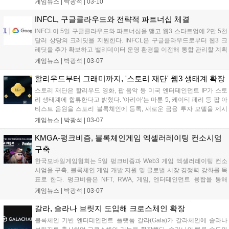
게임뉴스 |
박광석
|
03-10
셀라 네트워크 성장을 지원하는 비영리 단체다. 커네리 캐피털은 5일 엑
셀라 네트워크 토큰 AXL 상장지수펀드 출시를 위해 SEC에 서류를 제출
INFCL, 구글클라우드와 전략적 파트너십 체결
했다....
INFCL이 5일 구글클라우드와 파트너십을 맺고 웹3 스타트업에 2만 5천
달러 상당의 크레딧을 지원한다. INFCL은 구글클라우드로부터 웹3 크
레딧을 추가 확보하고 밸리데이터 운영 환경을 이전해 통합 관리할 계획
이다. 구글클라우드는 블록체인 노드 인프라, 컴퓨팅 파워, 보안 솔루션
게임뉴스 |
박광석
|
03-07
등을 제공한다. 최근 양사는 일리야 폴로수킨을 초청해 AI 컨퍼런스를 개
최했으며, 네트워킹 이벤트도 진행할 예정이다....
할리우드부터 그래미까지, '스토리 재단' 웹3 생태계 확장
스토리 재단은 할리우드 영화, 팝 음악 등 미국 엔터테인먼트 IP가 스토
리 생태계에 합류한다고 밝혔다. '아리아'는 마룬 5, 케이티 페리 등 팝 아
티스트 음원을 스토리 블록체인에 등록, 새로운 금융 투자 모델을 제시
한다. 'STR8FIRE'는 다큐멘터리 '발리스틱스' IP를 추가, 수익화 모델을
게임뉴스 |
박광석
|
03-07
제시한다. 스토리 생태계는 할리우드 작가 데이비드 고이어와 협업하여
SF 프랜차이즈 IP '이머전스'를 구축, IP 마켓플레이스로 확장하고 있
KMGA-펑크비즘, 블록체인게임 엑셀러레이팅 컨소시엄
다....
구축
한국모바일게임협회는 5일 펑크비즘과 Web3 게임 엑셀러레이팅 컨소
시엄을 구축, 블록체인 게임 개발 지원 및 글로벌 시장 경쟁력 강화를 목
표로 한다. 펑크비즘은 NFT, RWA, 게임, 엔터테인먼트 융합을 통해
Web3.0 시대 비즈니스 모델을 개발하는 기업이다. 컨소시엄은 블록체
게임뉴스 |
박광석
|
03-07
인 게임 개발 및 운영, 법률·회계 컨설팅, 게임 IP 및 NFT 활용, 해외 시장
진출 지원 등을 제공할 예정이다....
갈라, 솔라나 브릿지 도입해 크로스체인 확장
블록체인 기반 엔터테인먼트 플랫폼 갈라(Gala)가 갈라체인에 솔라나