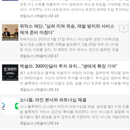
위한 S-1 서류를 제출하며 수이 생태계의 제도권 편입을 가속화할 전망
이다. 이 ETF는 수이 네트워크의 네이티브 토큰인 SUI에 직접 투자하는
최초의 공모형 금융상품이다. 최근 그레이스케일, 프랭클린템플턴 등 주
게임뉴스 |
박광석
|
03-18
요 금융기관들이 수이 생태계를 기반으로 다양한 투자상품을 출시하며
기관 수요가 증가하고 있다. 수이는 고속 처리, 확장성, 보안성을 강점으
위믹스 재단, "심려 끼쳐 죄송, 재발 방지와 서비스
7
로 내세우며, 최근 DEX 누적 거래량 700억 달러를 돌파했다....
재개 준비 마쳤다"
위메이드는 2025년 3월 17일 위믹스 자산 탈취 관련 기자회견을
열고 대응 상황과 향후 계획을 발표했다. 2월 28일 내부 모니터링
중 이상 거래를 감지, 약 860만 개의 위믹스 코인이 탈취된 것을
확인했다. 위믹스 팀은 탈취된 자산을 재단 보유량으로 복구하고,
게임뉴스 |
박광석
|
03-17
시장 신뢰 회복을 위해 코인 매수를 진행할 예정이다. 플레이 브
릿지 기능은 부분 재개되었으며, 3월 21일까지 전체 서비스 재개
엑셀라, 3000만달러 투자 유치…"생태계 확장 기여"
를 목표로 하고 있다....
웹3 상호운용성 플랫폼 엑셀라가 애링턴 캐피털, 일렉트릭 캐피털 등에
서 3000만달러 규모의 전략적 투자를 유치했다. 투자금은 생태계 확장
과 블록체인 네트워크 연결성 강화, 실물 자산 토큰화 등에 사용될 예정
이다. 엑셀라는 자체 개발한 모비우스 개발 스택을 통해 블록체인 간 연
게임뉴스 |
박광석
|
03-14
결을 간소화하고, 기관용 프라이빗 블록체인을 연결하는 솔루션을 제공
할 계획이다....
소니움, 라인 본사와 파트너십 체결
소니 블록체인 소니움이 라인과 파트너십을 체결, 글로벌 웹3 시장 진출
및 블록체인 서비스 접근성 확대를 목표한다. 라인 미니앱과 결합해 이
용자들이 웹3 환경을 쉽게 접하도록 지원하며, 라인 미니앱 개발자에게
커뮤니티 구축, 마케팅, IP 협업 등을 지원할 예정이다. 소니움 생태계와
게임뉴스 |
박광석
|
03-14
연동한 라인 미니앱에는 슬립파고치 라이트, 팜 프렌즈, 문베일의 퍼피