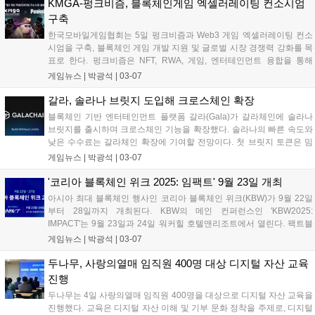
SF 프랜차이즈 IP '이머전스'를 구축, IP 마켓플레이스로 확장하고 있
KMGA-펑크비즘, 블록체인게임 엑셀러레이팅 컨소시엄
다....
구축
한국모바일게임협회는 5일 펑크비즘과 Web3 게임 엑셀러레이팅 컨소
시엄을 구축, 블록체인 게임 개발 지원 및 글로벌 시장 경쟁력 강화를 목
표로 한다. 펑크비즘은 NFT, RWA, 게임, 엔터테인먼트 융합을 통해
Web3.0 시대 비즈니스 모델을 개발하는 기업이다. 컨소시엄은 블록체
게임뉴스 |
박광석
|
03-07
인 게임 개발 및 운영, 법률·회계 컨설팅, 게임 IP 및 NFT 활용, 해외 시장
진출 지원 등을 제공할 예정이다....
갈라, 솔라나 브릿지 도입해 크로스체인 확장
블록체인 기반 엔터테인먼트 플랫폼 갈라(Gala)가 갈라체인에 솔라나
브릿지를 출시하며 크로스체인 기능을 확장했다. 솔라나의 빠른 속도와
낮은 수수료는 갈라체인 확장에 기여할 전망이다. 첫 브릿지 토큰은 밈
코인 오피셜트럼프(TRUMP)로, 갈라체인 전송 시 GTRUMP로 변환된
게임뉴스 |
박광석
|
03-07
다. 갈라는 갈라 월렛 앱 베타 테스트를 통해 플랫폼 접근성을 높이고 있
다. 에릭 쉬어마이어 CEO는 이번 통합이 탈중앙화 및 블록체인 연결성
'코리아 블록체인 위크 2025: 임팩트' 9월 23일 개최
강화에 기여할 것이라고 밝혔다....
아시아 최대 블록체인 행사인 코리아 블록체인 위크(KBW)가 9월 22일
부터 28일까지 개최된다. KBW의 메인 컨퍼런스인 'KBW2025:
IMPACT'는 9월 23일과 24일 워커힐 호텔앤리조트에서 열린다. 팩트블
록 전선익 대표는 KBW가 블록체인 산업의 협업 허브 역할을 할 것이라
게임뉴스 |
박광석
|
03-07
고 소개했다. 또한, 웹3 커뮤니티 플랫폼 '파블로'의 출시 소식도 함께 전
했다....
두나무, 사랑의열매 임직원 400명 대상 디지털 자산 교육
진행
두나무는 4일 사랑의열매 임직원 400명을 대상으로 디지털 자산 교육을
진행했다. 교육은 디지털 자산 이해 및 기부 문화 정착을 주제로, 디지털