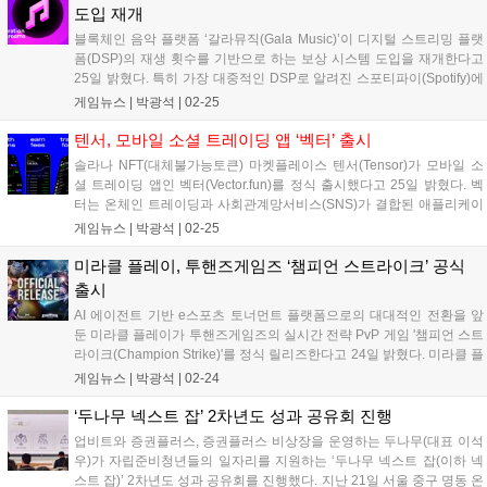
도입 재개
블록체인 음악 플랫폼 ‘갈라뮤직(Gala Music)’이 디지털 스트리밍 플랫
폼(DSP)의 재생 횟수를 기반으로 하는 보상 시스템 도입을 재개한다고
25일 밝혔다. 특히 가장 대중적인 DSP로 알려진 스포티파이(Spotify)에
서 갈라뮤직 음원이 스트리밍되면 곡을 제작한 아티스트 및 곡의 소유자
게임뉴스 |
박광석
|
02-25
가 갈라뮤직 생태계 내 가중 보상을 수령하게 된다. 보상은 갈라...
텐서, 모바일 소셜 트레이딩 앱 ‘벡터’ 출시
솔라나 NFT(대체불가능토큰) 마켓플레이스 텐서(Tensor)가 모바일 소
셜 트레이딩 앱인 벡터(Vector.fun)를 정식 출시했다고 25일 밝혔다. 벡
터는 온체인 트레이딩과 사회관계망서비스(SNS)가 결합된 애플리케이
션(앱)이다. 지난해 11월 프라이빗 테스터(특정 이용자)를 대상으로 베
게임뉴스 |
박광석
|
02-25
타 버전을 출시한 뒤 이번에 공식적으로 서비스를 시작했다. 벡터는...
미라클 플레이, 투핸즈게임즈 ‘챔피언 스트라이크’ 공식
출시
AI 에이전트 기반 e스포츠 토너먼트 플랫폼으로의 대대적인 전환을 앞
둔 미라클 플레이가 투핸즈게임즈의 실시간 전략 PvP 게임 '챔피언 스트
라이크(Champion Strike)'를 정식 릴리즈한다고 24일 밝혔다. 미라클 플
레이(Miracle Play)는 누적 토너먼트 참여자 118만 명 돌파, 총상금 34만
게임뉴스 |
박광석
|
02-24
달러 지급, 247만 건 이상의 트랜잭션 처리...
‘두나무 넥스트 잡’ 2차년도 성과 공유회 진행
업비트와 증권플러스, 증권플러스 비상장을 운영하는 두나무(대표 이석
우)가 자립준비청년들의 일자리를 지원하는 ‘두나무 넥스트 잡(이하 넥
스트 잡)’ 2차년도 성과 공유회를 진행했다. 지난 21일 서울 중구 명동 온