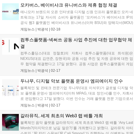
모카버스, 베이비샤크 유니버스와 제휴 협정 체결
애니모카 브랜드의 오픈 인터넷용 디지털 신원 인프라 플랫폼인 모카 네
트워크는 17일 자사의 소비자 플랫폼인 ‘모카버스’가 베이비샤크 IP의
공식 웹3 플랫폼인 베이비샤크 유니버스(이하 BSU)와 양해각서(MOU)
를 체결했다고 발표했다. 이번 협력은 Mocaverse와 BSU의 범위를 넓혀
게임뉴스 |
박광석
|
02-18
활발한 교류를 촉진하고, 두 커뮤니티의 참여를 강화하는 것을 목표로...
컴투스플랫폼-넥써쓰 공동 사업 추진에 대한 업무협약 체
결
컴투스홀딩스(대표 정철호)의 자회사 컴투스플랫폼(대표 최석원)은
NEXUS(대표 김연준, 장현국)와 공동 사업 추진 및 자원 공유에 대한 업
무 협약을 체결했다고 17일 밝혔다. 공동 사업은 컴투스플랫폼의 게임
백엔드 서비스 ‘하이브(HIVE)’ 및 컴투스플랫폼이 참여하는 메인넷
게임뉴스 |
박광석
|
02-17
XPLA와 NEXUS(넥써쓰)의 웹3 프로토콜인 ‘CROSS(크로쓰)’를 중심
으...
두나무, 디지털 악보 플랫폼 운영사 엠피에이지 인수
블록체인 및 핀테크 전문기업 두나무(대표 이석우)가 글로벌 디지털 악
보 플랫폼 운영사 엠피에이지(이하 MPAG, 대표 정인서)를 인수, 자회사
로 편입했다고 17일 밝혔다. 이번 인수는 거래 플랫폼 전문 기업으로서
콘텐츠 영역으로의 경계를 확장하고, 디지털 악보 및 교육 시장에서의
게임뉴스 |
박광석
|
02-17
글로벌 리더십을 강화하기 위한 전략적 행보다. 두나무는 지난해 11월
글로벌...
갈라뮤직, 세계 최초의 Web3 랩 배틀 개최
블록체인 음악 플랫폼 갈라뮤직이 세계 최초로 Web3 랩 배틀 ‘Any Last
Words?(마지막으로 남길 말은?)’를 개최했다고 밝혔다. 갈라뮤직 아티
스트인 ‘JP 칼리 스무브(JP Cali Smoov)’가 진행하는 이 이벤트는 치열