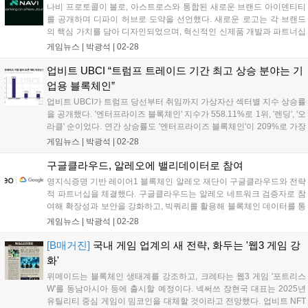
나비 프로토콜이 볼로, 아스트로스와 통합된 새로운 브랜드 아이덴티티
를 공개하며 디파이 허브로 도약을 선언했다. 새로운 로고는 각 브랜드
의 핵심 가치를 담아 디자인되었으며, 혁신적인 신제품 개발과 파트너십
확대를 통해 2025년 1분기, 2분기에 주요 로드맵 목표를 달성할 예정이
게임뉴스 |
박광석
|
02-28
다. 리브랜딩 후 첫 제품은 새로운 'A' 브랜드로 공개된다. 자세한 내용은
공식 웹사이트와 블로그에서 확인할 수 있다....
업비트 UBCI “트럼프 트레이드 기간 최고 상승 분야는 기
업용 블록체인”
업비트 UBCI가 트럼프 당선부터 취임까지 가상자산 섹터별 지수 상승률
을 공개했다. '엔터프라이즈 블록체인' 지수가 558.11%로 1위, '렌딩', '오
라클' 순이었다. 연간 상승률도 '엔터프라이즈 블록체인'이 209%로 가장
높았고, '렌딩' 148.45%, '지급결제 인프라' 141.13% 순으로 나타났다.
게임뉴스 |
박광석
|
02-28
두나무는 투자자에게 실질적인 도움이 되도록 지수를 고도화하고 더 많
은 지수를 개발할 계획이라고 밝혔다....
구글클라우드, 알레오에 밸리데이터로 참여
영지식증명 기반 레이어1 블록체인 알레오 재단이 구글클라우드와 전략
적 파트너십을 체결했다. 구글클라우드는 알레오 네트워크 검증자로 참
여해 확장성과 보안을 강화하고, 빅쿼리를 활용해 블록체인 데이터를 통
합 분석한다. 개발자는 알레오 네트워크 관련 실시간 분석을 통해 탈중
게임뉴스 |
박광석
|
02-28
앙화 앱을 쉽게 구축할 수 있다. 알레오는 구글 클라우드 ARM 기반 가상
머신을 통해 성능과 비용 효율성을 높이고, 스타트업은 최대 35만 달러
[B매거진]
국내 게임 업계의 새 전략, 화두는 '웹3 게임 강
상당의 크레딧을 받는다....
화'
위메이드는 블록체인 생태계를 강조하고, 크레타는 웹3 게임 '포트리스
W'를 동남아시아 등에 출시할 예정이다. 넥써쓰 장현국 대표는 2025년
유틸리티 중심 게임이 밈코인을 대체할 것이라고 전망했다. 업비트 NFT