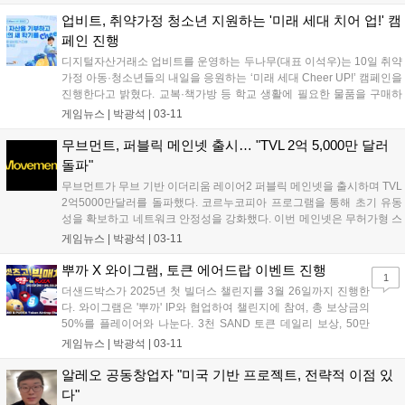
을 맺고 있다. 코인원은 10일 오후 7시부터 거래를 지원하며, 14일까지
신규 상장 기념 이벤트를 통해 총 2만7000 CTC를 지급한다....
업비트, 취약가정 청소년 지원하는 '미래 세대 치어 업!' 캠
페인 진행
디지털자산거래소 업비트를 운영하는 두나무(대표 이석우)는 10일 취약
가정 아동·청소년들의 내일을 응원하는 ‘미래 세대 Cheer UP!’ 캠페인을
진행한다고 밝혔다. 교복·책가방 등 학교 생활에 필요한 물품을 구매하
지 못하고 어려움을 겪는 취약가정 아동·청소년들을 위한 디지털자산 기
게임뉴스 |
박광석
|
03-11
부 캠페인이다. 업비트와 월드비전이 함께 하며, 3월 7일 오후 5시부터
오...
무브먼트, 퍼블릭 메인넷 출시… "TVL 2억 5,000만 달러
돌파"
무브먼트가 무브 기반 이더리움 레이어2 퍼블릭 메인넷을 출시하며 TVL
2억5000만달러를 돌파했다. 코르누코피아 프로그램을 통해 초기 유동
성을 확보하고 네트워크 안정성을 강화했다. 이번 메인넷은 무허가형 스
마트 컨트랙트 배포, 사용자 온보딩, 이더리움 거래 속도 개선, 레이어제
게임뉴스 |
박광석
|
03-11
로 브리지 지원 등을 특징으로 한다. 지난해 12월 베타 버전을 출시한 이
후 일반 사용자 참여를 확대했다....
뿌까 X 와이그램, 토큰 에어드랍 이벤트 진행
1
더샌드박스가 2025년 첫 빌더스 챌린지를 3월 26일까지 진행한
다. 와이그램은 '뿌까' IP와 협업하여 챌린지에 참여, 총 보상금의
50%를 플레이어와 나눈다. 3천 SAND 토큰 데일리 보상, 50만
PUCCA 토큰 플레이 인증 이벤트도 제공한다. '뿌까'와 '애코와 친
게임뉴스 |
박광석
|
03-11
구들' 대결 컨셉으로 위클리 플레이, 데일리 방탈출, 유튜브 라이
브 이벤트가 진행된다. 자세한 정보는 뿌까, 와이그램 X, 디스코드
알레오 공동창업자 "미국 기반 프로젝트, 전략적 이점 있
에서 확인 가능하다....
다"