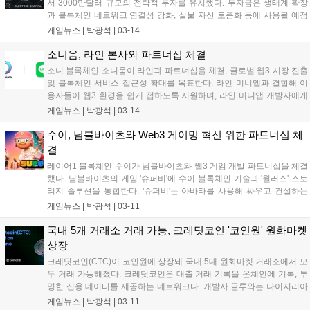
서 3000만달러 규모의 전략적 투자를 유치했다. 투자금은 생태계 확장
과 블록체인 네트워크 연결성 강화, 실물 자산 토큰화 등에 사용될 예정
이다. 엑셀라는 자체 개발한 모비우스 개발 스택을 통해 블록체인 간 연
게임뉴스 |
박광석
|
03-14
결을 간소화하고, 기관용 프라이빗 블록체인을 연결하는 솔루션을 제공
할 계획이다....
소니움, 라인 본사와 파트너십 체결
소니 블록체인 소니움이 라인과 파트너십을 체결, 글로벌 웹3 시장 진출
및 블록체인 서비스 접근성 확대를 목표한다. 라인 미니앱과 결합해 이
용자들이 웹3 환경을 쉽게 접하도록 지원하며, 라인 미니앱 개발자에게
커뮤니티 구축, 마케팅, IP 협업 등을 지원할 예정이다. 소니움 생태계와
게임뉴스 |
박광석
|
03-14
연동한 라인 미니앱에는 슬립파고치 라이트, 팜 프렌즈, 문베일의 퍼피
매치, 포켓 몹 등이 출시될 예정이다....
수이, 님블바이츠와 Web3 게이밍 혁신 위한 파트너십 체
결
레이어1 블록체인 수이가 님블바이츠와 웹3 게임 개발 파트너십을 체결
했다. 님블바이츠의 게임 '슈퍼비'에 수이 블록체인 기술과 '월러스' 스토
리지 솔루션을 통합한다. '슈퍼비'는 아바타를 사용해 싸우고 건설하는
웹3 게임으로, 수이의 확장성과 zk로그인을 활용해 사용자 경험을 향상
게임뉴스 |
박광석
|
03-11
할 예정이다. 님블바이츠는 2025년 3분기 '슈퍼비' 정식 출시를 목표로
한다....
국내 5개 거래소 거래 가능, 크레딧코인 '코인원' 원화마켓
상장
크레딧코인(CTC)이 코인원에 상장돼 국내 5대 원화마켓 거래소에서 모
두 거래 가능해졌다. 크레딧코인은 대출 거래 기록을 온체인에 기록, 투
명한 신용 데이터를 제공하는 네트워크다. 개발사 글루와는 나이지리아
CBDC 사업에 참여 중이며, 스페이스코인, 수이, 월루스 등과 파트너십
게임뉴스 |
박광석
|
03-11