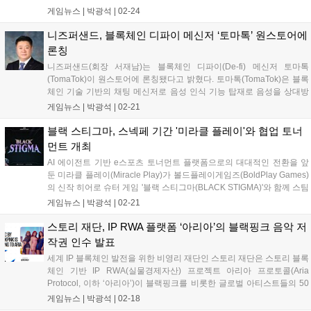
드림 소사이어티에서 열린 넥스트 잡 성과 공유회에는 인턴십에 참여한
게임뉴스 |
박광석
|
02-24
자립준비청년들과 지역 거점 기관 및 고용 기업 관계자 등 70여 명이 함
께 했다...
니즈퍼샌드, 블록체인 디파이 메신저 ‘토마톡’ 원스토어에
론칭
니즈퍼샌드(회장 서재남)는 블록체인 디파이(De-fi) 메신저 토마톡
(TomaTok)이 원스토어에 론칭됐다고 밝혔다. 토마톡(TomaTok)은 블록
체인 기술 기반의 채팅 메신저로 음성 인식 기능 탑재로 음성을 상대방
언어의 텍스트로 전환하여 실시간 대화가 가능하다. 또 자신의 모국어로
게임뉴스 |
박광석
|
02-21
보내도 상대방에게는 상대방의 언어로 번역(80여 국가 언어 지원)되
고,...
블랙 스티그마, 스넥페 기간 '미라클 플레이'와 협업 토너
먼트 개최
AI 에이전트 기반 e스포츠 토너먼트 플랫폼으로의 대대적인 전환을 앞
둔 미라클 플레이(Miracle Play)가 볼드플레이게임즈(BoldPlay Games)
의 신작 히어로 슈터 게임 '블랙 스티그마(BLACK STIGMA)'와 함께 스팀
넥스트 페스트 기간 중 2월 25일부터 3월 3일까지 특별 토너먼트 경기기
게임뉴스 |
박광석
|
02-21
를 개최한다고 21일 밝혔다. 이번 토너먼트 경...
스토리 재단, IP RWA 플랫폼 ‘아리아’의 블랙핑크 음악 저
작권 인수 발표
세계 IP 블록체인 발전을 위한 비영리 재단인 스토리 재단은 스토리 블록
체인 기반 IP RWA(실물경제자산) 프로젝트 아리아 프로토콜(Aria
Protocol, 이하 ‘아리아’)이 블랙핑크를 비롯한 글로벌 아티스트들의 50
곡 이상의 부분 음악 저작권을 인수했다고 밝혔다. 이번 인수는 K팝을 포
게임뉴스 |
박광석
|
02-18
함한 글로벌 메인스트림 음원 IP를 블록체인에서 금융 자산화하는...