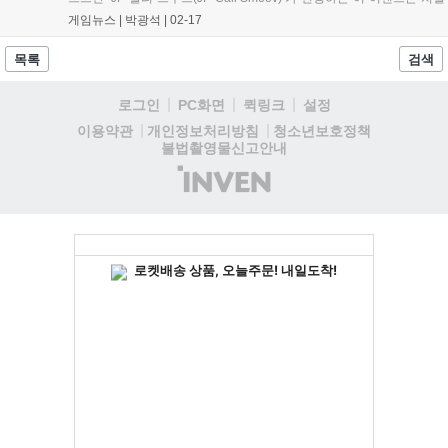
한 랩 배틀에 Web3 기술을 더했다. 또한 갈라뮤직 토큰과 컬렉터블
게임뉴스 |
박광석
|
02-17
NFT, 주크박스 노드 조각(Jukebox Node...
목록
검색
로그인
PC화면
퀵링크
설정
청소년보호정책
이용약관
개인정보처리방침
불법촬영물신고안내
(주)
인
벤