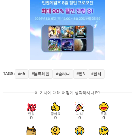
TAGS:
#블록체인
#솔라나
#웹3
#텐서
#nft
이 기사에 대해 어떻게 생각하시나요?
만점
좋아요
파티
웃음
0
0
0
0