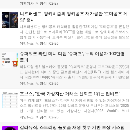
는 이중섭, 김환기, 이우환 화백의 실물 연계 NFT를 선보인다. 해시드 조
기획기사 |
박광석
|
02-27
사 결과 한국 성인의 25%가 가상자산을 보유하고 있다. 마브렉스는 25
일 2025년 로드맵을 공개하며, 4월 두바이에서 웹3 게임 해커톤을 개최
니즈퍼샌드, 펑키비즘의 펑키콩즈 재가공한 ‘토마콩즈 게
한다. 위메이드의 '레전드 오브 이미르'는 블록체인 기술을 활용해 경제
임’ 출시
시스템을 구축하고 구글플레이 매출 1위를 달성했다. 2월에는 중세 전략
니즈퍼샌드는 펑키콩즈 캐릭터를 활용한 T2E 게임 '토마콩즈'를 론칭했
게임 '블록로드'와 사이버펑크 MMORPG '77-Bit'가 Web3 게임 신작으로
다. 간단한 탭으로 토마톡의 TOTT를 얻는 게임으로, 암호화폐 초보자도
출시되었다....
쉽게 참여 가능하다. 토마톡 메신저, 텔레그램을 통해 접근성을 높였으
며, 블록체인 메시진 토마톡을 홍보하고 유저를 확보하는 전략적 역할을
게임뉴스 |
박광석
|
02-26
기대하고 있다. 토마톡은 원스토어에 이어 구글플레이스토어와 앱스토
어에 앱 등록 심사 중이며, 곧 다운로드 가능할 예정이다....
슈퍼워크 라인 미니 디앱 ‘슈퍼즈’, 누적 이용자 100만명
돌파
리워드형 웹3 헬스케어 플랫폼 ‘슈퍼워크’ 운영사 프로그라운드(주)(대
표 김태완)가 서비스 중인 글로벌 메신저 라인(LINE) 기반 헬스케어 미
니 디앱(Mini Dapp) ‘슈퍼즈’가 출시 1개월만에 누적 이용자 100만명을
돌파했다고 밝혔다. 슈퍼즈는 이용자가 모바일 화면을 터치하거나 일일
게임뉴스 |
박광석
|
02-26
운동 미션으로 스쿼트를 15회씩 총 3세트 수행하면 아마존 기프트...
포브스, "한국 가상자산 거래소 신뢰도 1위는 업비트"
미국 경제 잡지 '포브스'가 한국에서 가장 신뢰할 수 있는 가상자산 거래
소로 업비트를 선정했다. 26일 업비트 운영사 두나무는 포브스의 ‘2025
년 가장 신뢰할 수 있는 가상자산 사업자(2025 World's Most
Trustworthy Crypto Exchanges & Marketplaces)’ 평가에서 국내 1위,
게임뉴스 |
박광석
|
02-26
글로벌 7위를 기록했다고 밝혔다. 포...
갈라뮤직, 스트리밍 플랫폼 재생 횟수 기반 보상 시스템