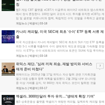
칭
웹3 게임 CBT 플랫폼 xCBT가 이글루의 레이어2 네트워크 앱스트랙트
에서 정식 론칭한다. 100만 달러 규모의 시드 투자를 유치한 xCBT는 게
임 및 글로벌 커뮤니티와 협력, 독립적인 수익 모델을 구축하고 글로벌
사전 마케팅을 강화할 계획이다. xCBT는 경쟁형 베타 테스트를 통해 개
게임뉴스 |
박광석
|
03-18
발사에는 커뮤니티 구축 기회를, 게이머에게는 플레이 순위에 따른 보상
을 제공한다....
카나리 캐피탈, 미국 SEC에 최초 '수이' ETF 등록 서류 제
출
미국 자산운용사 카나리 캐피탈이 SEC에 최초의 SUI 기반 ETF 등록을
위한 S-1 서류를 제출하며 수이 생태계의 제도권 편입을 가속화할 전망
이다. 이 ETF는 수이 네트워크의 네이티브 토큰인 SUI에 직접 투자하는
최초의 공모형 금융상품이다. 최근 그레이스케일, 프랭클린템플턴 등 주
게임뉴스 |
박광석
|
03-18
요 금융기관들이 수이 생태계를 기반으로 다양한 투자상품을 출시하며
기관 수요가 증가하고 있다. 수이는 고속 처리, 확장성, 보안성을 강점으
위믹스 재단, "심려 끼쳐 죄송, 재발 방지와 서비스
7
로 내세우며, 최근 DEX 누적 거래량 700억 달러를 돌파했다....
재개 준비 마쳤다"
위메이드는 2025년 3월 17일 위믹스 자산 탈취 관련 기자회견을
열고 대응 상황과 향후 계획을 발표했다. 2월 28일 내부 모니터링
중 이상 거래를 감지, 약 860만 개의 위믹스 코인이 탈취된 것을
확인했다. 위믹스 팀은 탈취된 자산을 재단 보유량으로 복구하고,
게임뉴스 |
박광석
|
03-17
시장 신뢰 회복을 위해 코인 매수를 진행할 예정이다. 플레이 브
릿지 기능은 부분 재개되었으며, 3월 21일까지 전체 서비스 재개
엑셀라, 3000만달러 투자 유치…"생태계 확장 기여"
를 목표로 하고 있다....
웹3 상호운용성 플랫폼 엑셀라가 애링턴 캐피털, 일렉트릭 캐피털 등에