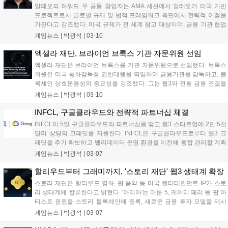
알레오의 하워드 우 공동 창업자는 AMA 세션에서 알레오가 미국 기반
프로젝트로서 글로벌 규제 및 법적 프레임워크 측면에서 전략적 이점을
가진다고 강조했다. 미국 규제가 전 세계 참고 대상이며, 금융 기관 협업
시 유리하다고 언급했다. 알레오는 미국 기반 기업으로서 정체성을 다져
게임뉴스 |
박광석
|
03-10
왔으며, 경영진 또한 미 대법원, 특수 작전부대, 금융범죄단속네트워크
출신 인사들로 구성되어 규제 준수 및 보안성을 강화하고 있다. 최근 구
엑셀라 재단, 브라이언 브룩스 기관 자문위원 선임
글 클라우드가 알레오 밸리데이터로 참여하기로 발표했다....
엑셀라 재단은 브라이언 브룩스를 기관 자문위원으로 선임했다. 브룩스
위원은 미국 통화감독청 권한대행을 역임하며 금융기관을 감독하고, 블
록체인 상호운용성의 중요성을 강조했다. 그는 웹3와 전통 금융 연결을
통해 혁신적인 금융 상품을 선보일 수 있다고 밝혔다. 엑셀라 재단은 엑
게임뉴스 |
박광석
|
03-10
셀라 네트워크 성장을 지원하는 비영리 단체다. 커네리 캐피털은 5일 엑
셀라 네트워크 토큰 AXL 상장지수펀드 출시를 위해 SEC에 서류를 제출
INFCL, 구글클라우드와 전략적 파트너십 체결
했다....
INFCL이 5일 구글클라우드와 파트너십을 맺고 웹3 스타트업에 2만 5천
달러 상당의 크레딧을 지원한다. INFCL은 구글클라우드로부터 웹3 크
레딧을 추가 확보하고 밸리데이터 운영 환경을 이전해 통합 관리할 계획
이다. 구글클라우드는 블록체인 노드 인프라, 컴퓨팅 파워, 보안 솔루션
게임뉴스 |
박광석
|
03-07
등을 제공한다. 최근 양사는 일리야 폴로수킨을 초청해 AI 컨퍼런스를 개
최했으며, 네트워킹 이벤트도 진행할 예정이다....
할리우드부터 그래미까지, '스토리 재단' 웹3 생태계 확장
스토리 재단은 할리우드 영화, 팝 음악 등 미국 엔터테인먼트 IP가 스토
리 생태계에 합류한다고 밝혔다. '아리아'는 마룬 5, 케이티 페리 등 팝 아
티스트 음원을 스토리 블록체인에 등록, 새로운 금융 투자 모델을 제시
한다. 'STR8FIRE'는 다큐멘터리 '발리스틱스' IP를 추가, 수익화 모델을
게임뉴스 |
박광석
|
03-07
제시한다. 스토리 생태계는 할리우드 작가 데이비드 고이어와 협업하여