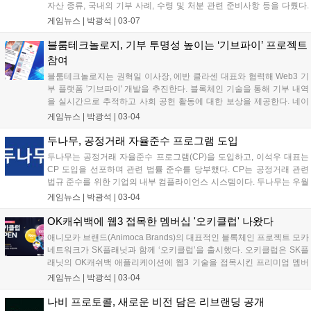
자산 종류, 국내외 기부 사례, 수령 및 처분 관련 준비사항 등을 다뤘다.
이는 법인의 디지털 자산 시장 참여 로드맵 발표 후 비영리 법인들의 매
게임뉴스 |
박광석
|
03-07
뉴얼 마련에 기여하고, 디지털 자산의 사회적 인식 변화에 긍정적 영향
을 줄 것으로 기대된다....
블룸테크놀로지, 기부 투명성 높이는 ‘기브파이’ 프로젝트
참여
블룸테크놀로지는 권혁일 이사장, 에반 클라센 대표와 협력해 Web3 기
부 플랫폼 '기브파이' 개발을 추진한다. 블록체인 기술을 통해 기부 내역
을 실시간으로 추적하고 사회 공헌 활동에 대한 보상을 제공한다. 네이
버 해피빈과 협력, 글로벌 사회 공헌 활동 생태계를 구축할 예정이다. 블
게임뉴스 |
박광석
|
03-04
룸테크놀로지는 로커스체인으로 기부금 흐름을 투명하게 관리하고, 원
휴머니티는 글로벌 네트워크를 활용해 사회 공헌 캠페인을 기획한다....
두나무, 공정거래 자율준수 프로그램 도입
두나무는 공정거래 자율준수 프로그램(CP)을 도입하고, 이석우 대표는
CP 도입을 선포하며 관련 법률 준수를 당부했다. CP는 공정거래 관련
법규 준수를 위한 기업의 내부 컴플라이언스 시스템이다. 두나무는 우월
한 지위 남용, 담합 금지 등 구체적인 준수정책을 발표했다. 임종헌 CLO
게임뉴스 |
박광석
|
03-04
를 자율준수 관리자로 선임하고 전담조직을 구성하여 공정거래 관련 교
육을 적극적으로 펼칠 계획이다....
OK캐쉬백에 웹3 접목한 멤버십 '오키클럽' 나왔다
애니모카 브랜드(Animoca Brands)의 대표적인 블록체인 프로젝트 모카
네트워크가 SK플래닛과 함께 ‘오키클럽’을 출시했다. 오키클럽은 SK플
래닛의 OK캐쉬백 애플리케이션에 웹3 기술을 접목시킨 프리미엄 멤버
십 프로그램으로, 모카 네트워크의 에어 키트(AIR Kit)가 많은 이용자를
게임뉴스 |
박광석
|
03-04
확보한 기업 서비스에 통합된 첫 사례다. 에어 키트는 이용자가 웹2...
나비 프로토콜, 새로운 비전 담은 리브랜딩 공개