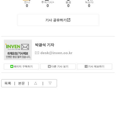
씬나
후속기사+
울음
녹는다
0
0
0
0
기사 공유하기
박광석 기자
desk@inven.co.kr
페이지 구독하기
다른 기사 보기
기사 제보하기
목록
|
본문
|
△
|
▽