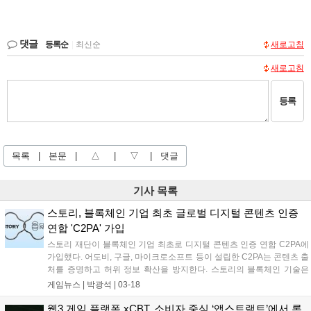
댓글
등록순
|
최신순
새로고침
새로고침
등록
목록
|
본문
|
△
|
▽
|
댓글
기사 목록
스토리, 블록체인 기업 최초 글로벌 디지털 콘텐츠 인증
연합 'C2PA' 가입
스토리 재단이 블록체인 기업 최초로 디지털 콘텐츠 인증 연합 C2PA에
가입했다. 어도비, 구글, 마이크로소프트 등이 설립한 C2PA는 콘텐츠 출
처를 증명하고 허위 정보 확산을 방지한다. 스토리의 블록체인 기술은
콘텐츠 생성 과정을 투명하게 관리하여 저작권 보호 및 투명한 유통 환
게임뉴스 |
박광석
|
03-18
경을 조성한다. 스토리 재단은 C2PA와 협력하여 블록체인 기술이 AI 시
대의 신뢰 인프라로 자리 잡도록 기여할 것이라고 밝혔다....
웹3 게임 플랫폼 xCBT, 소비자 중심 ‘앱스트랙트’에서 론