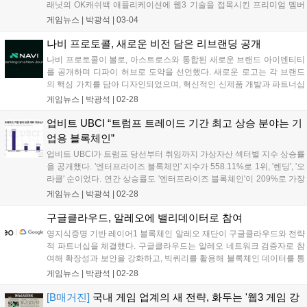
래닛의 OK캐쉬백 애플리케이션에 웹3 기술을 접목시킨 프리미엄 멤버
십 프로그램으로, 모카 네트워크의 에어 키트(AIR Kit)가 많은 이용자를
게임뉴스 |
박광석
|
03-04
확보한 기업 서비스에 통합된 첫 사례다. 에어 키트는 이용자가 웹2...
나비 프로토콜, 새로운 비전 담은 리브랜딩 공개
나비 프로토콜이 볼로, 아스트로스와 통합된 새로운 브랜드 아이덴티티
를 공개하며 디파이 허브로 도약을 선언했다. 새로운 로고는 각 브랜드
의 핵심 가치를 담아 디자인되었으며, 혁신적인 신제품 개발과 파트너십
확대를 통해 2025년 1분기, 2분기에 주요 로드맵 목표를 달성할 예정이
게임뉴스 |
박광석
|
02-28
다. 리브랜딩 후 첫 제품은 새로운 'A' 브랜드로 공개된다. 자세한 내용은
공식 웹사이트와 블로그에서 확인할 수 있다....
업비트 UBCI “트럼프 트레이드 기간 최고 상승 분야는 기
업용 블록체인”
업비트 UBCI가 트럼프 당선부터 취임까지 가상자산 섹터별 지수 상승률
을 공개했다. '엔터프라이즈 블록체인' 지수가 558.11%로 1위, '렌딩', '오
라클' 순이었다. 연간 상승률도 '엔터프라이즈 블록체인'이 209%로 가장
높았고, '렌딩' 148.45%, '지급결제 인프라' 141.13% 순으로 나타났다.
게임뉴스 |
박광석
|
02-28
두나무는 투자자에게 실질적인 도움이 되도록 지수를 고도화하고 더 많
은 지수를 개발할 계획이라고 밝혔다....
구글클라우드, 알레오에 밸리데이터로 참여
영지식증명 기반 레이어1 블록체인 알레오 재단이 구글클라우드와 전략
적 파트너십을 체결했다. 구글클라우드는 알레오 네트워크 검증자로 참
여해 확장성과 보안을 강화하고, 빅쿼리를 활용해 블록체인 데이터를 통
합 분석한다. 개발자는 알레오 네트워크 관련 실시간 분석을 통해 탈중
게임뉴스 |
박광석
|
02-28
앙화 앱을 쉽게 구축할 수 있다. 알레오는 구글 클라우드 ARM 기반 가상
머신을 통해 성능과 비용 효율성을 높이고, 스타트업은 최대 35만 달러
[B매거진]
국내 게임 업계의 새 전략, 화두는 '웹3 게임 강