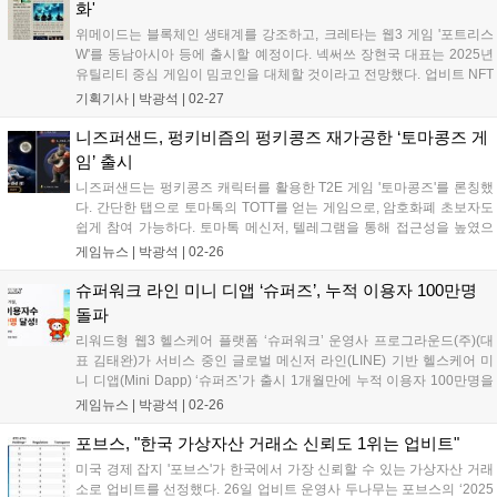
상당의 크레딧을 받는다....
화'
위메이드는 블록체인 생태계를 강조하고, 크레타는 웹3 게임 '포트리스
W'를 동남아시아 등에 출시할 예정이다. 넥써쓰 장현국 대표는 2025년
유틸리티 중심 게임이 밈코인을 대체할 것이라고 전망했다. 업비트 NFT
는 이중섭, 김환기, 이우환 화백의 실물 연계 NFT를 선보인다. 해시드 조
기획기사 |
박광석
|
02-27
사 결과 한국 성인의 25%가 가상자산을 보유하고 있다. 마브렉스는 25
일 2025년 로드맵을 공개하며, 4월 두바이에서 웹3 게임 해커톤을 개최
니즈퍼샌드, 펑키비즘의 펑키콩즈 재가공한 ‘토마콩즈 게
한다. 위메이드의 '레전드 오브 이미르'는 블록체인 기술을 활용해 경제
임’ 출시
시스템을 구축하고 구글플레이 매출 1위를 달성했다. 2월에는 중세 전략
니즈퍼샌드는 펑키콩즈 캐릭터를 활용한 T2E 게임 '토마콩즈'를 론칭했
게임 '블록로드'와 사이버펑크 MMORPG '77-Bit'가 Web3 게임 신작으로
다. 간단한 탭으로 토마톡의 TOTT를 얻는 게임으로, 암호화폐 초보자도
출시되었다....
쉽게 참여 가능하다. 토마톡 메신저, 텔레그램을 통해 접근성을 높였으
며, 블록체인 메시진 토마톡을 홍보하고 유저를 확보하는 전략적 역할을
게임뉴스 |
박광석
|
02-26
기대하고 있다. 토마톡은 원스토어에 이어 구글플레이스토어와 앱스토
어에 앱 등록 심사 중이며, 곧 다운로드 가능할 예정이다....
슈퍼워크 라인 미니 디앱 ‘슈퍼즈’, 누적 이용자 100만명
돌파
리워드형 웹3 헬스케어 플랫폼 ‘슈퍼워크’ 운영사 프로그라운드(주)(대
표 김태완)가 서비스 중인 글로벌 메신저 라인(LINE) 기반 헬스케어 미
니 디앱(Mini Dapp) ‘슈퍼즈’가 출시 1개월만에 누적 이용자 100만명을
돌파했다고 밝혔다. 슈퍼즈는 이용자가 모바일 화면을 터치하거나 일일
게임뉴스 |
박광석
|
02-26
운동 미션으로 스쿼트를 15회씩 총 3세트 수행하면 아마존 기프트...
포브스, "한국 가상자산 거래소 신뢰도 1위는 업비트"
미국 경제 잡지 '포브스'가 한국에서 가장 신뢰할 수 있는 가상자산 거래
소로 업비트를 선정했다. 26일 업비트 운영사 두나무는 포브스의 ‘2025