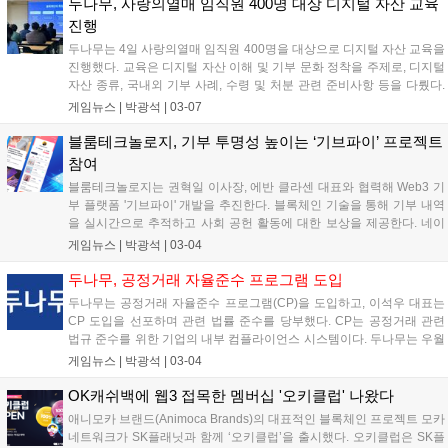
했다....
두나무, 사랑의열매 임직원 400명 대상 디지털 자산 교육
진행
두나무는 4일 사랑의열매 임직원 400명을 대상으로 디지털 자산 교육을
진행했다. 교육은 디지털 자산 이해 및 기부 문화 정착을 주제로, 디지털
자산 종류, 국내외 기부 사례, 수령 및 처분 관련 준비사항 등을 다뤘다.
이는 법인의 디지털 자산 시장 참여 로드맵 발표 후 비영리 법인들의 매
게임뉴스 |
박광석
|
03-07
뉴얼 마련에 기여하고, 디지털 자산의 사회적 인식 변화에 긍정적 영향
을 줄 것으로 기대된다....
블룸테크놀로지, 기부 투명성 높이는 ‘기브파이’ 프로젝트
참여
블룸테크놀로지는 권혁일 이사장, 에반 클라센 대표와 협력해 Web3 기
부 플랫폼 '기브파이' 개발을 추진한다. 블록체인 기술을 통해 기부 내역
을 실시간으로 추적하고 사회 공헌 활동에 대한 보상을 제공한다. 네이
버 해피빈과 협력, 글로벌 사회 공헌 활동 생태계를 구축할 예정이다. 블
게임뉴스 |
박광석
|
03-04
룸테크놀로지는 로커스체인으로 기부금 흐름을 투명하게 관리하고, 원
휴머니티는 글로벌 네트워크를 활용해 사회 공헌 캠페인을 기획한다....
두나무, 공정거래 자율준수 프로그램 도입
두나무는 공정거래 자율준수 프로그램(CP)을 도입하고, 이석우 대표는
CP 도입을 선포하며 관련 법률 준수를 당부했다. CP는 공정거래 관련
법규 준수를 위한 기업의 내부 컴플라이언스 시스템이다. 두나무는 우월
한 지위 남용, 담합 금지 등 구체적인 준수정책을 발표했다. 임종헌 CLO
게임뉴스 |
박광석
|
03-04
를 자율준수 관리자로 선임하고 전담조직을 구성하여 공정거래 관련 교
육을 적극적으로 펼칠 계획이다....
OK캐쉬백에 웹3 접목한 멤버십 '오키클럽' 나왔다
애니모카 브랜드(Animoca Brands)의 대표적인 블록체인 프로젝트 모카
네트워크가 SK플래닛과 함께 ‘오키클럽’을 출시했다. 오키클럽은 SK플