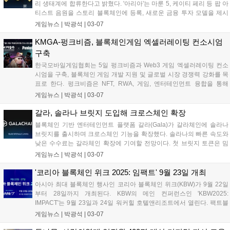
리 생태계에 합류한다고 밝혔다. '아리아'는 마룬 5, 케이티 페리 등 팝 아
티스트 음원을 스토리 블록체인에 등록, 새로운 금융 투자 모델을 제시
한다. 'STR8FIRE'는 다큐멘터리 '발리스틱스' IP를 추가, 수익화 모델을
게임뉴스 |
박광석
|
03-07
제시한다. 스토리 생태계는 할리우드 작가 데이비드 고이어와 협업하여
SF 프랜차이즈 IP '이머전스'를 구축, IP 마켓플레이스로 확장하고 있
KMGA-펑크비즘, 블록체인게임 엑셀러레이팅 컨소시엄
다....
구축
한국모바일게임협회는 5일 펑크비즘과 Web3 게임 엑셀러레이팅 컨소
시엄을 구축, 블록체인 게임 개발 지원 및 글로벌 시장 경쟁력 강화를 목
표로 한다. 펑크비즘은 NFT, RWA, 게임, 엔터테인먼트 융합을 통해
Web3.0 시대 비즈니스 모델을 개발하는 기업이다. 컨소시엄은 블록체
게임뉴스 |
박광석
|
03-07
인 게임 개발 및 운영, 법률·회계 컨설팅, 게임 IP 및 NFT 활용, 해외 시장
진출 지원 등을 제공할 예정이다....
갈라, 솔라나 브릿지 도입해 크로스체인 확장
블록체인 기반 엔터테인먼트 플랫폼 갈라(Gala)가 갈라체인에 솔라나
브릿지를 출시하며 크로스체인 기능을 확장했다. 솔라나의 빠른 속도와
낮은 수수료는 갈라체인 확장에 기여할 전망이다. 첫 브릿지 토큰은 밈
코인 오피셜트럼프(TRUMP)로, 갈라체인 전송 시 GTRUMP로 변환된
게임뉴스 |
박광석
|
03-07
다. 갈라는 갈라 월렛 앱 베타 테스트를 통해 플랫폼 접근성을 높이고 있
다. 에릭 쉬어마이어 CEO는 이번 통합이 탈중앙화 및 블록체인 연결성
'코리아 블록체인 위크 2025: 임팩트' 9월 23일 개최
강화에 기여할 것이라고 밝혔다....
아시아 최대 블록체인 행사인 코리아 블록체인 위크(KBW)가 9월 22일
부터 28일까지 개최된다. KBW의 메인 컨퍼런스인 'KBW2025:
IMPACT'는 9월 23일과 24일 워커힐 호텔앤리조트에서 열린다. 팩트블
록 전선익 대표는 KBW가 블록체인 산업의 협업 허브 역할을 할 것이라
게임뉴스 |
박광석
|
03-07
고 소개했다. 또한, 웹3 커뮤니티 플랫폼 '파블로'의 출시 소식도 함께 전