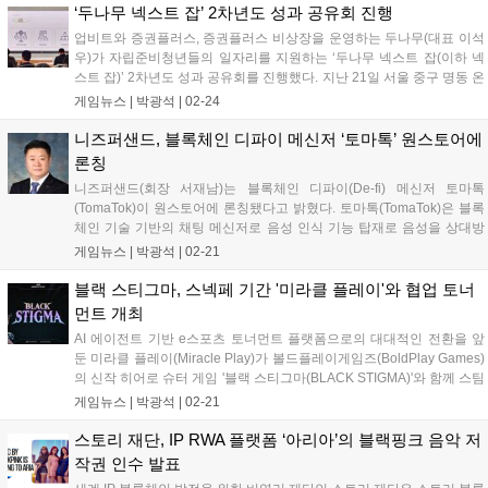
‘두나무 넥스트 잡’ 2차년도 성과 공유회 진행
업비트와 증권플러스, 증권플러스 비상장을 운영하는 두나무(대표 이석
우)가 자립준비청년들의 일자리를 지원하는 ‘두나무 넥스트 잡(이하 넥
스트 잡)’ 2차년도 성과 공유회를 진행했다. 지난 21일 서울 중구 명동 온
드림 소사이어티에서 열린 넥스트 잡 성과 공유회에는 인턴십에 참여한
게임뉴스 |
박광석
|
02-24
자립준비청년들과 지역 거점 기관 및 고용 기업 관계자 등 70여 명이 함
께 했다...
니즈퍼샌드, 블록체인 디파이 메신저 ‘토마톡’ 원스토어에
론칭
니즈퍼샌드(회장 서재남)는 블록체인 디파이(De-fi) 메신저 토마톡
(TomaTok)이 원스토어에 론칭됐다고 밝혔다. 토마톡(TomaTok)은 블록
체인 기술 기반의 채팅 메신저로 음성 인식 기능 탑재로 음성을 상대방
언어의 텍스트로 전환하여 실시간 대화가 가능하다. 또 자신의 모국어로
게임뉴스 |
박광석
|
02-21
보내도 상대방에게는 상대방의 언어로 번역(80여 국가 언어 지원)되
고,...
블랙 스티그마, 스넥페 기간 '미라클 플레이'와 협업 토너
먼트 개최
AI 에이전트 기반 e스포츠 토너먼트 플랫폼으로의 대대적인 전환을 앞
둔 미라클 플레이(Miracle Play)가 볼드플레이게임즈(BoldPlay Games)
의 신작 히어로 슈터 게임 '블랙 스티그마(BLACK STIGMA)'와 함께 스팀
넥스트 페스트 기간 중 2월 25일부터 3월 3일까지 특별 토너먼트 경기기
게임뉴스 |
박광석
|
02-21
를 개최한다고 21일 밝혔다. 이번 토너먼트 경...
스토리 재단, IP RWA 플랫폼 ‘아리아’의 블랙핑크 음악 저
작권 인수 발표