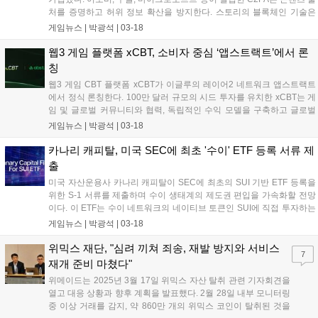
처를 증명하고 허위 정보 확산을 방지한다. 스토리의 블록체인 기술은
콘텐츠 생성 과정을 투명하게 관리하여 저작권 보호 및 투명한 유통 환
게임뉴스 |
박광석
|
03-18
경을 조성한다. 스토리 재단은 C2PA와 협력하여 블록체인 기술이 AI 시
대의 신뢰 인프라로 자리 잡도록 기여할 것이라고 밝혔다....
웹3 게임 플랫폼 xCBT, 소비자 중심 ‘앱스트랙트’에서 론
칭
웹3 게임 CBT 플랫폼 xCBT가 이글루의 레이어2 네트워크 앱스트랙트
에서 정식 론칭한다. 100만 달러 규모의 시드 투자를 유치한 xCBT는 게
임 및 글로벌 커뮤니티와 협력, 독립적인 수익 모델을 구축하고 글로벌
사전 마케팅을 강화할 계획이다. xCBT는 경쟁형 베타 테스트를 통해 개
게임뉴스 |
박광석
|
03-18
발사에는 커뮤니티 구축 기회를, 게이머에게는 플레이 순위에 따른 보상
을 제공한다....
카나리 캐피탈, 미국 SEC에 최초 '수이' ETF 등록 서류 제
출
미국 자산운용사 카나리 캐피탈이 SEC에 최초의 SUI 기반 ETF 등록을
위한 S-1 서류를 제출하며 수이 생태계의 제도권 편입을 가속화할 전망
이다. 이 ETF는 수이 네트워크의 네이티브 토큰인 SUI에 직접 투자하는
최초의 공모형 금융상품이다. 최근 그레이스케일, 프랭클린템플턴 등 주
게임뉴스 |
박광석
|
03-18
요 금융기관들이 수이 생태계를 기반으로 다양한 투자상품을 출시하며
기관 수요가 증가하고 있다. 수이는 고속 처리, 확장성, 보안성을 강점으
위믹스 재단, "심려 끼쳐 죄송, 재발 방지와 서비스
7
로 내세우며, 최근 DEX 누적 거래량 700억 달러를 돌파했다....
재개 준비 마쳤다"
위메이드는 2025년 3월 17일 위믹스 자산 탈취 관련 기자회견을
열고 대응 상황과 향후 계획을 발표했다. 2월 28일 내부 모니터링
중 이상 거래를 감지, 약 860만 개의 위믹스 코인이 탈취된 것을