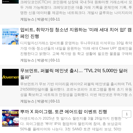
크레딧코인(CTC)이 코인원에 상장돼 국내 5대 원화마켓 거래소에서 모
두 거래 가능해졌다. 크레딧코인은 대출 거래 기록을 온체인에 기록, 투
명한 신용 데이터를 제공하는 네트워크다. 개발사 글루와는 나이지리아
CBDC 사업에 참여 중이며, 스페이스코인, 수이, 월루스 등과 파트너십
게임뉴스 |
박광석
|
03-11
을 맺고 있다. 코인원은 10일 오후 7시부터 거래를 지원하며, 14일까지
신규 상장 기념 이벤트를 통해 총 2만7000 CTC를 지급한다....
업비트, 취약가정 청소년 지원하는 '미래 세대 치어 업!' 캠
페인 진행
디지털자산거래소 업비트를 운영하는 두나무(대표 이석우)는 10일 취약
가정 아동·청소년들의 내일을 응원하는 ‘미래 세대 Cheer UP!’ 캠페인을
진행한다고 밝혔다. 교복·책가방 등 학교 생활에 필요한 물품을 구매하
지 못하고 어려움을 겪는 취약가정 아동·청소년들을 위한 디지털자산 기
게임뉴스 |
박광석
|
03-11
부 캠페인이다. 업비트와 월드비전이 함께 하며, 3월 7일 오후 5시부터
오...
무브먼트, 퍼블릭 메인넷 출시… "TVL 2억 5,000만 달러
돌파"
무브먼트가 무브 기반 이더리움 레이어2 퍼블릭 메인넷을 출시하며 TVL
2억5000만달러를 돌파했다. 코르누코피아 프로그램을 통해 초기 유동
성을 확보하고 네트워크 안정성을 강화했다. 이번 메인넷은 무허가형 스
마트 컨트랙트 배포, 사용자 온보딩, 이더리움 거래 속도 개선, 레이어제
게임뉴스 |
박광석
|
03-11
로 브리지 지원 등을 특징으로 한다. 지난해 12월 베타 버전을 출시한 이
후 일반 사용자 참여를 확대했다....
뿌까 X 와이그램, 토큰 에어드랍 이벤트 진행
1
더샌드박스가 2025년 첫 빌더스 챌린지를 3월 26일까지 진행한
다. 와이그램은 '뿌까' IP와 협업하여 챌린지에 참여, 총 보상금의
50%를 플레이어와 나눈다. 3천 SAND 토큰 데일리 보상, 50만