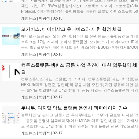
세계 IP 블록체인 발전을 위한 비영리 재단인 스토리 재단은 스토리 블록
체인 기반 IP RWA(실물경제자산) 프로젝트 아리아 프로토콜(Aria
Protocol, 이하 ‘아리아’)이 블랙핑크를 비롯한 글로벌 아티스트들의 50
곡 이상의 부분 음악 저작권을 인수했다고 밝혔다. 이번 인수는 K팝을 포
게임뉴스 |
박광석
|
02-18
함한 글로벌 메인스트림 음원 IP를 블록체인에서 금융 자산화하는...
모카버스, 베이비샤크 유니버스와 제휴 협정 체결
애니모카 브랜드의 오픈 인터넷용 디지털 신원 인프라 플랫폼인 모카 네
트워크는 17일 자사의 소비자 플랫폼인 ‘모카버스’가 베이비샤크 IP의
공식 웹3 플랫폼인 베이비샤크 유니버스(이하 BSU)와 양해각서(MOU)
를 체결했다고 발표했다. 이번 협력은 Mocaverse와 BSU의 범위를 넓혀
게임뉴스 |
박광석
|
02-18
활발한 교류를 촉진하고, 두 커뮤니티의 참여를 강화하는 것을 목표로...
컴투스플랫폼-넥써쓰 공동 사업 추진에 대한 업무협약 체
결
컴투스홀딩스(대표 정철호)의 자회사 컴투스플랫폼(대표 최석원)은
NEXUS(대표 김연준, 장현국)와 공동 사업 추진 및 자원 공유에 대한 업
무 협약을 체결했다고 17일 밝혔다. 공동 사업은 컴투스플랫폼의 게임
백엔드 서비스 ‘하이브(HIVE)’ 및 컴투스플랫폼이 참여하는 메인넷
게임뉴스 |
박광석
|
02-17
XPLA와 NEXUS(넥써쓰)의 웹3 프로토콜인 ‘CROSS(크로쓰)’를 중심
으...
두나무, 디지털 악보 플랫폼 운영사 엠피에이지 인수
블록체인 및 핀테크 전문기업 두나무(대표 이석우)가 글로벌 디지털 악
보 플랫폼 운영사 엠피에이지(이하 MPAG, 대표 정인서)를 인수, 자회사
로 편입했다고 17일 밝혔다. 이번 인수는 거래 플랫폼 전문 기업으로서
콘텐츠 영역으로의 경계를 확장하고, 디지털 악보 및 교육 시장에서의
게임뉴스 |
박광석
|
02-17
글로벌 리더십을 강화하기 위한 전략적 행보다. 두나무는 지난해 11월