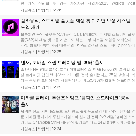
년 가장 신뢰할 수 있는 가상자산 사업자(2025 World's Most
Trustworthy Crypto Exchanges & Marketplaces)’ 평가에서 국내 1위,
게임뉴스 |
박광석
|
02-26
글로벌 7위를 기록했다고 밝혔다. 포...
갈라뮤직, 스트리밍 플랫폼 재생 횟수 기반 보상 시스템
도입 재개
블록체인 음악 플랫폼 ‘갈라뮤직(Gala Music)’이 디지털 스트리밍 플랫
폼(DSP)의 재생 횟수를 기반으로 하는 보상 시스템 도입을 재개한다고
25일 밝혔다. 특히 가장 대중적인 DSP로 알려진 스포티파이(Spotify)에
서 갈라뮤직 음원이 스트리밍되면 곡을 제작한 아티스트 및 곡의 소유자
게임뉴스 |
박광석
|
02-25
가 갈라뮤직 생태계 내 가중 보상을 수령하게 된다. 보상은 갈라...
텐서, 모바일 소셜 트레이딩 앱 ‘벡터’ 출시
솔라나 NFT(대체불가능토큰) 마켓플레이스 텐서(Tensor)가 모바일 소
셜 트레이딩 앱인 벡터(Vector.fun)를 정식 출시했다고 25일 밝혔다. 벡
터는 온체인 트레이딩과 사회관계망서비스(SNS)가 결합된 애플리케이
션(앱)이다. 지난해 11월 프라이빗 테스터(특정 이용자)를 대상으로 베
게임뉴스 |
박광석
|
02-25
타 버전을 출시한 뒤 이번에 공식적으로 서비스를 시작했다. 벡터는...
미라클 플레이, 투핸즈게임즈 ‘챔피언 스트라이크’ 공식
출시
AI 에이전트 기반 e스포츠 토너먼트 플랫폼으로의 대대적인 전환을 앞
둔 미라클 플레이가 투핸즈게임즈의 실시간 전략 PvP 게임 '챔피언 스트
라이크(Champion Strike)'를 정식 릴리즈한다고 24일 밝혔다. 미라클 플
레이(Miracle Play)는 누적 토너먼트 참여자 118만 명 돌파, 총상금 34만
게임뉴스 |
박광석
|
02-24
달러 지급, 247만 건 이상의 트랜잭션 처리...