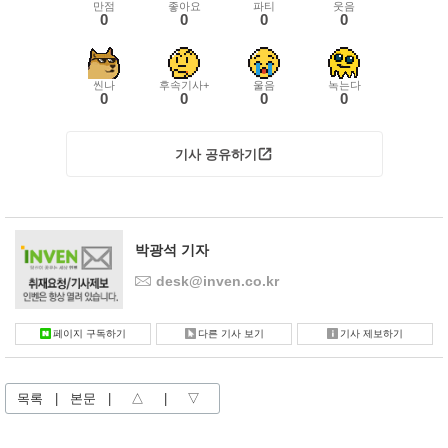
만점
좋아요
파티
웃음
0
0
0
0
씬나
후속기사+
울음
녹는다
0
0
0
0
기사 공유하기
박광석 기자
desk@inven.co.kr
페이지 구독하기
다른 기사 보기
기사 제보하기
목록
|
본문
|
△
|
▽