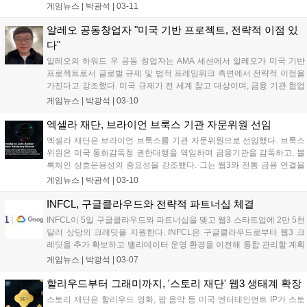
PUCCA 토큰 플레이 인증 이벤트도 제공한다. '뿌까'와 '애코와 친
게임뉴스 |
박광석
|
03-11
구들' 대결 컨셉으로 위클리 플레이, 데일리 방탈출, 유튜브 라이
브 이벤트가 진행된다. 자세한 정보는 뿌까, 와이그램 X, 디스코드
알레오 공동창업자 "미국 기반 프로젝트, 전략적 이점 있
에서 확인 가능하다....
다"
알레오의 하워드 우 공동 창업자는 AMA 세션에서 알레오가 미국 기반
프로젝트로서 글로벌 규제 및 법적 프레임워크 측면에서 전략적 이점을
가진다고 강조했다. 미국 규제가 전 세계 참고 대상이며, 금융 기관 협업
시 유리하다고 언급했다. 알레오는 미국 기반 기업으로서 정체성을 다져
게임뉴스 |
박광석
|
03-10
왔으며, 경영진 또한 미 대법원, 특수 작전부대, 금융범죄단속네트워크
출신 인사들로 구성되어 규제 준수 및 보안성을 강화하고 있다. 최근 구
엑셀라 재단, 브라이언 브룩스 기관 자문위원 선임
글 클라우드가 알레오 밸리데이터로 참여하기로 발표했다....
엑셀라 재단은 브라이언 브룩스를 기관 자문위원으로 선임했다. 브룩스
위원은 미국 통화감독청 권한대행을 역임하며 금융기관을 감독하고, 블
록체인 상호운용성의 중요성을 강조했다. 그는 웹3와 전통 금융 연결을
통해 혁신적인 금융 상품을 선보일 수 있다고 밝혔다. 엑셀라 재단은 엑
게임뉴스 |
박광석
|
03-10
셀라 네트워크 성장을 지원하는 비영리 단체다. 커네리 캐피털은 5일 엑
셀라 네트워크 토큰 AXL 상장지수펀드 출시를 위해 SEC에 서류를 제출
INFCL, 구글클라우드와 전략적 파트너십 체결
했다....
INFCL이 5일 구글클라우드와 파트너십을 맺고 웹3 스타트업에 2만 5천
달러 상당의 크레딧을 지원한다. INFCL은 구글클라우드로부터 웹3 크
레딧을 추가 확보하고 밸리데이터 운영 환경을 이전해 통합 관리할 계획
이다. 구글클라우드는 블록체인 노드 인프라, 컴퓨팅 파워, 보안 솔루션
게임뉴스 |
박광석
|
03-07
등을 제공한다. 최근 양사는 일리야 폴로수킨을 초청해 AI 컨퍼런스를 개
최했으며, 네트워킹 이벤트도 진행할 예정이다....
할리우드부터 그래미까지, '스토리 재단' 웹3 생태계 확장
스토리 재단은 할리우드 영화, 팝 음악 등 미국 엔터테인먼트 IP가 스토