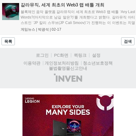
글로벌...
갈라뮤직, 세계 최초의 Web3 랩 배틀 개최
블록체인 음악 플랫폼 갈라뮤직이 세계 최초로 Web3 랩 배틀 ‘Any Last
Words?(마지막으로 남길 말은?)’를 개최했다고 밝혔다. 갈라뮤직 아티
스트인 ‘JP 칼리 스무브(JP Cali Smoov)’가 진행하는 이 이벤트는 치열
한 랩 배틀에 Web3 기술을 더했다. 또한 갈라뮤직 토큰과 컬렉터블
게임뉴스 |
박광석
|
02-17
NFT, 주크박스 노드 조각(Jukebox Node...
목록
검색
로그인
PC화면
퀵링크
설정
청소년보호정책
이용약관
개인정보처리방침
불법촬영물신고안내
(주)
인
벤