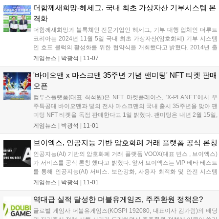
해석한다...
더함께새희망-헤세그, 국내 최초 가상자산 기부시스템 본
격화
더함께새희망과 블록체인 전문기업인 헤세그, 기부 대행 업체인 더루트
코리아는 2024년 11월 5일 국내 최초 가상자산(암호화폐) 기부 시스템
인 호프 블럭의 활성화를 위한 협약식을 개최했다고 밝혔다. 2014년 출
범한 사단법인 더함께새희망은 ‘나눔을 함께 하는 이웃’을 모토로 의료,
게임뉴스 |
박광석
|
11-07
생계비지원, 아동청소년지원, 긴급구호 등 다양한 기부활동을 하는 국내
대표적...
'바이오맨 x 마스크맨 35주년 기념 팬미팅' NFT 티켓 판매
오픈
컴투스플랫폼(대표 최석원)은 NFT 마켓플레이스, ‘X-PLANET’에서 우
주특공대 바이오맨과 빛의 전사 마스크맨의 국내 출시 35주년을 맞아 팬
미팅 NFT 티켓을 독점 판매한다고 1일 밝혔다. 팬미팅은 내년 2월 15일,
16일 이틀 간 서울 용산구 아이파크몰에 위치한 ‘대원 콘텐츠 라이브’에
게임뉴스 |
박광석
|
11-01
서 열린다. 이 행사에는 국내 최초로 바이오맨과 마스크맨의 주연...
브이엑스, 인공지능 기반 암호화폐 거래 플랫폼 공식 론칭
인공지능(AI) 기반의 암호화폐 거래 플랫폼 VOOX(대표 빈스 , 브이엑스)
가 서비스를 공식 론칭 했다고 밝혔다. 앞서 브이엑스는 VIP 베타 테스트
를 통해 인공지능(AI) 서비스. 보안강화, 사용자 최적화 및 안전 시스템
보안 강화를 진행해왔다. 브이엑스는 이번 정식 론칭에 맞춰 인공지능
게임뉴스 |
박광석
|
11-01
기반의 거래 전략 수립, 실시간 시장 분석 등 다양한 기능을 제공...
역대급 실적 달성한 더블유게임즈, 주주환원 정책은?
글로벌 게임사 더블유게임즈(KOSPI 192080, 대표이사 김가람)의 배당