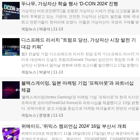
두나무, 가상자산 학술 행사 ‘D-CON 2024’ 진행
가상자산 비트코인(BTC)을 포함한 가상자산 시세가 연일 신고점을 돌파
하며 주목받고 있는 가운데, 건전한 가상자산 산업의 발전을 위해 국내
최고 전문가들이 한자리에 모였다. 이들은 가상자산이 국경의 구애를 받
지 않듯, 우리도 시야를 넓혀 산업을 바라봐야 한다고 입을 모았다. 블록
게임뉴스 |
박광석
|
11-13
체인 및 핀테크 전문기업 두나무(대표 이석우)는 서울 중구 신라호텔에
서 ‘디지털...
디스프레드 리서치 "트럼프 당선, 가상자산 시장 발전 기
대감 키워"
웹3 컨설팅 기업 디스프레드의 리서치 전담 조직 ‘디스프레드 리서치’가
미국 대선에서 도널드 트럼프(Donald Trump) 당선인이 취임된 이후 가
상자산 시장에서 일어날 변화에 대한 보고서를 발간했다고 13일 밝혔다.
이번 보고서는 트럼프가 대통령으로 취임된 이후 중장기 관점으로 △차
게임뉴스 |
박광석
|
11-13
기 증권거래위원회(SEC) 위원장 취임 △이더리움 리퀴드 스테이킹 토
큰(...
볼텍스게이밍, 일본 마케팅 기업 ‘프릭아웃’과 파트너십
체결
'볼텍스게이밍(Vortex Gaming)'은 마케팅 기업 ‘프릭아웃’의 한국 지사인
프릭아웃 코리아(FreakOut Korea)와 파트너십을 체결했다고 13일 밝혔
다. 프릭아웃은 광고 사업을 중심으로 마케팅 테크놀로지 전반의 사업을
전개하는 기업 그룹으로, 일본에서 처음 인터넷 광고의 DSP를 사업화한
게임뉴스 |
문영호
|
11-13
마케팅 기술 기업이다. 현재는 한국의 ‘프릭아웃 코리...
위메이드, ‘위믹스 챔피언십 2024’ 16일 부산서 개최
위메이드(대표 박관호)가 11월 16일(토)과 17일(일) 부산 해운대비치 골
프앤리조트에서 ‘위믹스 챔피언십 2024(WEMIX CHAMPIONSHIP