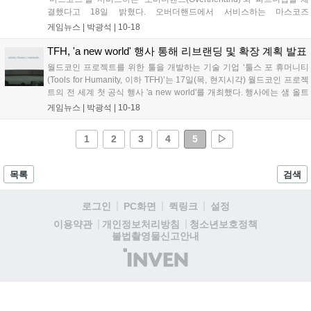
결했다고 18일 밝혔다. 오버더핸드에서 서비스하는 마스코즈
(MASCOZ)는 버추얼 방송을 위한 아바타 제작부터 모션 캡처, 커스터마
게임뉴스 |
박광석
|
10-18
이징, 방송 설정 등 다양한 기능을 제공하는 토탈 플랫폼이다. 사...
TFH, 'a new world' 행사 통해 리브랜딩 및 확장 계획 발표
월드코인 프로젝트를 위한 툴을 개발하는 기술 기업 ‘툴스 포 휴머니티
(Tools for Humanity, 이하 TFH)’는 17일(목, 현지시각) 월드코인 프로젝
트의 전 세계 첫 공식 행사 'a new world'를 개최했다. 행사에는 샘 올트
먼(Sam Altman)과 TFH의 CEO 겸 공동창업자 알렉스 블라니아(Alex
게임뉴스 |
박광석
|
10-18
Blania)가 참석해 월드코인...
1
2
3
4
5
▷
목록
검색
로그인
PC화면
퀵링크
설정
청소년보호정책
이용약관
개인정보처리방침
불법촬영물신고안내
(주)
인
벤