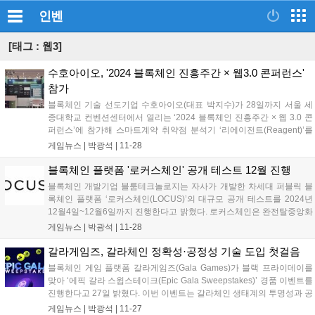
인벤
[태그 : 웹3]
수호아이오, '2024 블록체인 진흥주간 × 웹3.0 콘퍼런스'
참가
블록체인 기술 선도기업 수호아이오(대표 박지수)가 28일까지 서울 세
종대학교 컨벤션센터에서 열리는 ‘2024 블록체인 진흥주간 × 웹 3.0 콘
퍼런스’에 참가해 스마트계약 취약점 분석기 ‘리에이전트(Reagent)’를
선보인다. 2018년 설립된 수호아이오는 스마트컨트랙트 보안 전문기업
게임뉴스 |
박광석
|
11-28
으로 시작해 현재는 블록체인 금융과 디지털 자산 서비스를 위한 종합
솔루...
블록체인 플랫폼 '로커스체인' 공개 테스트 12월 진행
블록체인 개발기업 블룸테크놀로지는 자사가 개발한 차세대 퍼블릭 블
록체인 플랫폼 ‘로커스체인(LOCUS)’의 대규모 공개 테스트를 2024년
12월4일~12월6일까지 진행한다고 밝혔다. 로커스체인은 완전탈중앙화
고성능 퍼블릭 블록체인을 목표로 개발되었으며, 실제 고유 기술인
게임뉴스 |
박광석
|
11-28
AWTC_BFT 합의와 베리파이어블 프루닝을 통해 노드 크기와 원장 사이
즈를 최소화하...
갈라게임즈, 갈라체인 정확성·공정성 기술 도입 첫걸음
블록체인 게임 플랫폼 갈라게임즈(Gala Games)가 블랙 프라이데이를
맞아 ‘에픽 갈라 스윕스테이크(Epic Gala Sweepstakes)’ 경품 이벤트를
진행한다고 27일 밝혔다. 이번 이벤트는 갈라체인 생태계의 투명성과 공
정성을 강조하며, 갈라 생태계 참여를 통해 유저들에게 경품 추첨 기회
게임뉴스 |
박광석
|
11-27