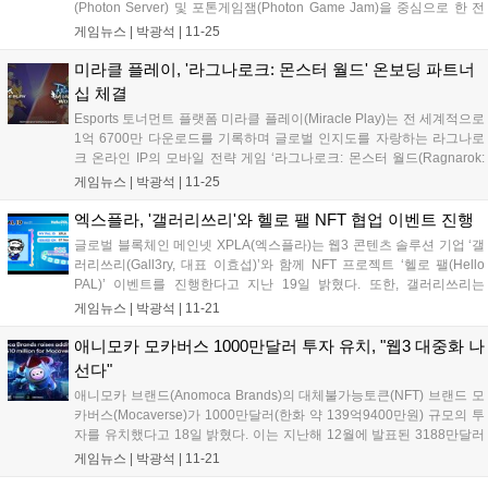
(Photon Server) 및 포톤게임잼(Photon Game Jam)을 중심으로 한 전
략적 파트너십을 체결했다고 11월 25일 밝혔다. 이번 파트너십은 양사
게임뉴스 |
박광석
|
11-25
의 기술력과 전문성을 통해 멀티플레이어...
미라클 플레이, '라그나로크: 몬스터 월드' 온보딩 파트너
십 체결
Esports 토너먼트 플랫폼 미라클 플레이(Miracle Play)는 전 세계적으로
1억 6700만 다운로드를 기록하며 글로벌 인지도를 자랑하는 라그나로
크 온라인 IP의 모바일 전략 게임 ‘라그나로크: 몬스터 월드(Ragnarok:
Monster World)’와의 온보딩 파트너십을 체결했다고 11월 22일 발표했
게임뉴스 |
박광석
|
11-25
다. 이번 파트너십을 통해 라그나로크: 몬스...
엑스플라, '갤러리쓰리'와 헬로 팰 NFT 협업 이벤트 진행
글로벌 블록체인 메인넷 XPLA(엑스플라)는 웹3 콘텐츠 솔루션 기업 ‘갤
러리쓰리(Gall3ry, 대표 이효섭)’와 함께 NFT 프로젝트 ‘헬로 팰(Hello
PAL)’ 이벤트를 진행한다고 지난 19일 밝혔다. 또한, 갤러리쓰리는
XPLA의 밸리데이터로 합류한다. 갤러리쓰리는 이번 밸리데이터 참여를
게임뉴스 |
박광석
|
11-21
계기로 협력 범위를 넓히고, 핵심 프로젝트와 연계를 강화한...
애니모카 모카버스 1000만달러 투자 유치, "웹3 대중화 나
선다"
애니모카 브랜드(Anomoca Brands)의 대체불가능토큰(NFT) 브랜드 모
카버스(Mocaverse)가 1000만달러(한화 약 139억9400만원) 규모의 투
자를 유치했다고 18일 밝혔다. 이는 지난해 12월에 발표된 3188만달러
(한화 약 446억원) 규모에 뒤이은 추가 투자 유치 건이다. 이번 투자에는
게임뉴스 |
박광석
|
11-21
OKX벤처스(OKX Ventures), CMCC...