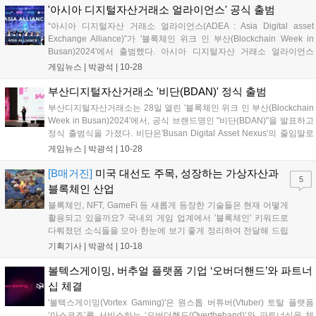
'아시아 디지털자산거래소 얼라이언스' 공식 출범
“아시아 디지털자산 거래소 얼라이언스(ADEA : Asia Digital asset
Exchange Alliance)”가 '블록체인 위크 인 부산(Blockchain Week in
Busan)2024'에서 출범했다. 아시아 디지털자산 거래소 얼라이언스
(ADEA)는 세계 여러 곳의 디지털 자산거래소가 디지털 자산 생태계 강
게임뉴스 |
박광석
|
10-28
화 및 글로벌 경쟁력 향상을 위한 시...
부산디지털자산거래소 '비단(BDAN)' 정식 출범
부산디지털자산거래소는 28일 열린 '블록체인 위크 인 부산(Blockchain
Week in Busan)2024'에서, 공식 브랜드명인 "비단(BDAN)"을 발표하고
정식 출범식을 가졌다. 비단은'Busan Digital Asset Nexus'의 줄임말로
디지털 자산의 단순 거래 플랫폼을 넘어 사람과 사람을 연결하고 교감하
게임뉴스 |
박광석
|
10-28
여 일상을 바꾸고자 하는 의미가 담...
[B매거진]
미국 대선도 주목, 성장하는 가상자산과
5
블록체인 산업
블록체인, NFT, GameFi 등 새롭게 등장한 기술들은 현재 어떻게
활용되고 있을까요? 국내외 게임 업계에서 '블록체인' 키워드로
다뤄졌던 소식들을 모아 한눈에 보기 좋게 정리하여 전달해 드립
니다. 여전히 막연하기만 한 블록체인 기술 관련 소식을 계속 보
기획기사 |
박광석
|
10-18
고 듣다 보면, 지금보다는 한층 더 가깝게 느껴지지 않을까요? 이
외에도 글로벌 게이머들에게 소개되...
볼텍스게이밍, 버추얼 플랫폼 기업 ‘오버더핸드’와 파트너
십 체결
'볼텍스게이밍(Vortex Gaming)'은 원스톱 버튜버(Vtuber) 토탈 플랫폼
‘마스코즈’를 서비스하는 ‘오버더핸드(Overthehand)’와 파트너십을 체