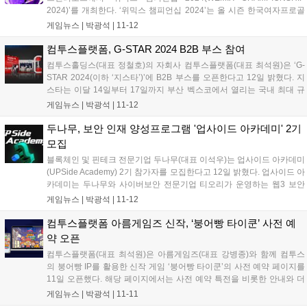
2024)’를 개최한다. ‘위믹스 챔피언십 2024’는 올 시즌 한국여자프로골
프(KLPGA) 투어에서 활약한 선수들이 참가하는 대회다. 선수 24명은 매
게임뉴스 |
박광석
|
11-12
대회 결과를 점수로 환산한 위믹스 포인트 순위를 기준...
컴투스플랫폼, G-STAR 2024 B2B 부스 참여
컴투스홀딩스(대표 정철호)의 자회사 컴투스플랫폼(대표 최석원)은 ‘G-
STAR 2024(이하 ‘지스타’)’에 B2B 부스를 오픈한다고 12일 밝혔다. 지
스타는 이달 14일부터 17일까지 부산 벡스코에서 열리는 국내 최대 규
모의 국제 게임 전시회다. 컴투스플랫폼은 이 자리를 통해 게임 백엔드
게임뉴스 |
박광석
|
11-12
서비스(Game Backend as a Service, GBaaS)...
두나무, 보안 인재 양성프로그램 '업사이드 아카데미' 2기
모집
블록체인 및 핀테크 전문기업 두나무(대표 이석우)는 업사이드 아카데미
(UPSide Academy) 2기 참가자를 모집한다고 12일 밝혔다. 업사이드 아
카데미는 두나무와 사이버보안 전문기업 티오리가 운영하는 웹3 보안
인재 육성 프로그램이다. 글로벌 경쟁력을 갖춘 최정예 보안 전문가를
게임뉴스 |
박광석
|
11-12
육성하는 것을 목표로, ▲사이버 보안 교육 ▲웹3 및 블록체인 보안 교
육...
컴투스플랫폼 아름게임즈 신작, ‘붕어빵 타이쿤’ 사전 예
약 오픈
컴투스플랫폼(대표 최석원)은 아름게임즈(대표 강병종)와 함께 컴투스
의 붕어빵 IP를 활용한 신작 게임 ‘붕어빵 타이쿤’의 사전 예약 페이지를
11일 오픈했다. 해당 페이지에서는 사전 예약 특전을 비롯한 안내와 더
불어 붕어빵 타이쿤 게임 티저 영상이 공개됐다. 이 게임은 모바일 타이
게임뉴스 |
박광석
|
11-11
쿤 게임의 원조격인 고전 ‘붕어빵 타이쿤’을 요즘 감성과 게임성으로 재