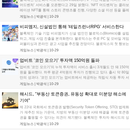
어드벤처’ 서비스를 오픈했다고 29일 밝혔다. ‘NFT 어드벤처’는 콜라보
레이션 NFT를 통해 스토리 콘텐츠를 진행, 다양한 소셜 미션 등을 플레
이하며 보상을 얻고, NFT를 개성 있게 커스텀 할 수 있는 체험형 서비스
게임뉴스 |
박광석
|
10-29
다. 마브렉스는 NFT에 대한 접근성을 높이고자 게이미피케이...
비피엠지, 신설법인 통해 '테일즈런너RPG' 서비스한다
블록체인 기술 기업 비피엠지가 신설 법인인 블로믹스(Blomics)를 설립
하고, 게임 사업 진출을 본격화한다. 블로믹스는 주로 PC 및 모바일 게임
퍼블리싱과 온라인 광고 사업을 추진할 전망이다. 블로믹스의 첫 행보는
'테일즈런너'와 '테일즈런너RPG'의 퍼블리싱이다. 테일즈런너는 글로벌
게임뉴스 |
박광석
|
10-29
회원 3천6백만 명을 자랑하는 인기 장수 레이싱게임이며, '테일즈런...
업비트 '코인 모으기' 투자액 150억원 돌파
업비트 '코인 모으기'의 누적 투자액이 서비스 출시 3개월도 안 돼 150억
원을 돌파했다. 하루 평균 4억원의 투자가 진행되고 있다. 출시 약 80일
만의 성과다. '코인 모으기'는 업비트에서 제공하는 적립식 자동 투자 서
비스로, 이용자들은 매일·매주·매월 단위 정기 자동 주문을 만들 수 있다.
게임뉴스 |
박광석
|
10-29
8월 13일부터 서비스가 제공된 이후 약 80일 동안 투자된 금...
해시드, "부동산 토큰증권, 유동성 확대로 미분양 해소에
기여”
제 22대 국회에서 토큰증권 발행(Security Token Offering, STO) 법제화
가 재추진 되는 가운데, 지방의 부동산 미분양 사태 해결을 위해 토큰증
권을 활용할 수 있다는 의견이 제기됐다. 블록체인 투자자 해시드의 싱
크탱크인 해시드오픈리서치(HOR)는 29일 ‘부동산 토큰증권을 통한 공
게임뉴스 |
박광석
|
10-29
유경제 구현과 부동산 소유의 대중화’ 보고서를 통해 현재...