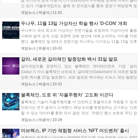
및 자기주식 정책 시행 시기가 도래하면서 주주환원 정책에 이목이 쏠리
고 있다. 더블유게임즈는 올해 초 전자공시를 통해 중장기 배당정책 및
자기주식 중심의 주주환원 로드맵을 시장에 공유한 바 있다. 올해 초부
게임뉴스 |
박광석
|
11-01
터 정부 주도로 추진되어 온 밸류업 프로그램에 앞서 선제적으로 주주환
원 확대...
두나무, 11월 13일 가상자산 학술 행사 'D-CON' 개최
두나무가 국내 최고의 가상자산 전문가들을 초청하여 가상자산의 활용
사례와 법적 성격, 산업 경쟁력 강화 방안에 대해 논의하는 자리를 마련
했다. 블록체인 및 핀테크 전문기업 두나무는 다가오는 11월 13일 오후
2시, 서울 신라호텔 다이너스티홀에서 '디지털자산 컨퍼런스(D-CON, 디
게임뉴스 |
박광석
|
10-31
콘) 2024'를 개최한다고 밝혔다. 올해 2회째를 맞은 D-CON은 가상자...
갈라, 새로운 갈라체인 탈중앙화 백서 31일 발표
갈라게임즈를 운영하고 있는 블록체인 엔터테인먼트 기업 ‘갈라
(Gala)’가 자사 블록체인 네트워크 ‘갈라체인(Galachain)’의 새로운 탈중
앙화 백서를 31일 발표했다. 새로 발표된 백서에는 리눅스 재단 탈중앙
화 신탁(Linux Foundation Decentralized Trust)과 협력해 갈라체인이
게임뉴스 |
박광석
|
10-31
네트워크의 보안과 확장성, 유연성을 강화하고 다양...
블록체인, 도로 위 '자율주행차' 고도화 이끈다
블록체인 기술이 자율주행차를 더 안전하고 효율적으로 작동할 수 있게
만든다는 연구 결과가 소개됐다, 해당 논리를 뒷받침하는 근거로는 '신뢰
할 수 있는 데이터를 통한 의사 결정 개선', '차량간 통신 보호로 무단 접
근 방지', '차량 데이터의 안전한 관리' 등이 언급됐다. 블록체인 매거진의
게임뉴스 |
박광석
|
10-29
블록체인 기술 전문가 다이아나 앰볼리스(Diana Ambolis)는...
마브렉스, IP 기반 체험형 서비스 ‘NFT 어드벤처’ 출시
블록체인 전문회사 마브렉스(MARBLEX)가 IP 기반 체험형 서비스 ‘NFT