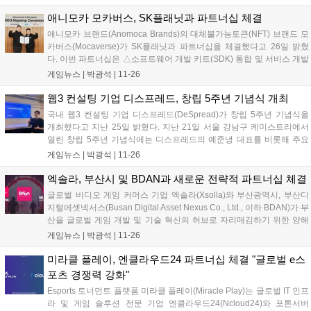
를 제공하는 방식으로 운영된다. 특히, 향후 도입을 목표로...
애니모카 모카버스, SK플래닛과 파트너십 체결
애니모카 브랜드(Anomoca Brands)의 대체불가능토큰(NFT) 브랜드 모
카버스(Mocaverse)가 SK플래닛과 파트너십을 체결했다고 26일 밝혔
다. 이번 파트너십은 △소프트웨어 개발 키트(SDK) 통합 및 서비스 개발
△네트워크 확장 △유틸리티 토큰 활용 등을 목표로 한다. SK플래닛은
게임뉴스 |
박광석
|
11-26
모카버스의 SDK를 활용해 OK캐쉬백, 시럽 등 기존 서비스...
웹3 컨설팅 기업 디스프레드, 창립 5주년 기념식 개최
국내 웹3 컨설팅 기업 디스프레드(DeSpread)가 창립 5주년 기념식을
개최했다고 지난 25일 밝혔다. 지난 21일 서울 강남구 케미스트리에서
열린 창립 5주년 기념식에는 디스프레드의 예준녕 대표를 비롯해 주요
경영진과 임직원 등 약 30여 명이 참석했다. 이번 행사는 예준녕 대표의
게임뉴스 |
박광석
|
11-26
내년도 사업 방향성 소개를 시작으로 리서치팀, 컨설팅팀, 미디어팀와
개...
엑솔라, 부산시 및 BDAN과 새로운 전략적 파트너십 체결
글로벌 비디오 게임 커머스 기업 엑솔라(Xsolla)와 부산광역시, 부산디
지털에셋넥서스(Busan Digital Asset Nexus Co., Ltd., 이하 BDAN)가 부
산을 글로벌 게임 개발 및 기술 혁신의 허브로 자리매김하기 위한 양해
각서(MOU)를 체결했다. 이번 협약을 통해 엑솔라는 아시아태평양
게임뉴스 |
박광석
|
11-26
(APAC) 본부를 부산에 설립하고, 게임 개발자를...
미라클 플레이, 엔클라우드24 파트너십 체결 "글로벌 e스
포츠 경쟁력 강화"
Esports 토너먼트 플랫폼 미라클 플레이(Miracle Play)는 글로벌 IT 인프
라 및 게임 솔루션 전문 기업 엔클라우드24(Ncloud24)와 포톤서버