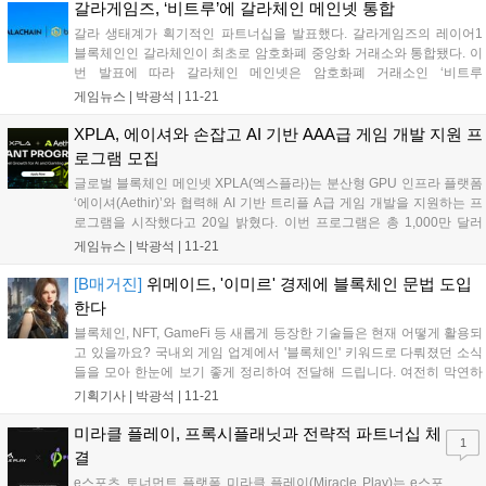
갈라게임즈, ‘비트루’에 갈라체인 메인넷 통합
갈라 생태계가 획기적인 파트너십을 발표했다. 갈라게임즈의 레이어1
블록체인인 갈라체인이 최초로 암호화폐 중앙화 거래소와 통합됐다. 이
번 발표에 따라 갈라체인 메인넷은 암호화폐 거래소인 ‘비트루
(Bitrue)’와 통합되며, 갈라체인 기반 토큰은 비트루를 통해 보다 효율적
게임뉴스 |
박광석
|
11-21
이고 안전하게 다루어질 수 있게 됐다. 이전까지는 GALA 코인을 암호화
폐 거래소에서 이용...
XPLA, 에이셔와 손잡고 AI 기반 AAA급 게임 개발 지원 프
로그램 모집
글로벌 블록체인 메인넷 XPLA(엑스플라)는 분산형 GPU 인프라 플랫폼
‘에이셔(Aethir)’와 협력해 AI 기반 트리플 A급 게임 개발을 지원하는 프
로그램을 시작했다고 20일 밝혔다. 이번 프로그램은 총 1,000만 달러
(139억 원) 규모로, AI 기술을 활용한 웹3 게임을 발굴하기 위해 마련했
게임뉴스 |
박광석
|
11-21
다. 참가를 희망하는 팀은 XPLA와 에이셔 공식 사이트...
[B매거진]
위메이드, '이미르' 경제에 블록체인 문법 도입
한다
블록체인, NFT, GameFi 등 새롭게 등장한 기술들은 현재 어떻게 활용되
고 있을까요? 국내외 게임 업계에서 '블록체인' 키워드로 다뤄졌던 소식
들을 모아 한눈에 보기 좋게 정리하여 전달해 드립니다. 여전히 막연하
기만 한 블록체인 기술 관련 소식을 계속 보고 듣다 보면, 지금보다는 한
기획기사 |
박광석
|
11-21
층 더 가깝게 느껴지지 않을까요? 이외에도 글로벌 게이머들에게 소개
되...
미라클 플레이, 프록시플래닛과 전략적 파트너십 체
1
결
e스포츠 토너먼트 플랫폼 미라클 플레이(Miracle Play)는 e스포