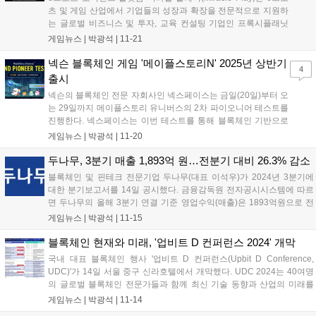
츠 및 게임 산업에서 기업들의 성장과 확장을 전문적으로 지원하
는 글로벌 비즈니스 및 투자, 교육 컨설팅 기업인 프록시플래닛
(ProxyPlanet)과 전략적 파트너십을 체결했다고 11월 20일 밝혔
게임뉴스 |
박광석
|
11-21
다. 이번 파트너십은 미라클 플레이(Miracle Play)의 글로벌 시장
입지를 강화하고,...
넥슨 블록체인 게임 '메이플스토리N' 2025년 상반기
4
출시
넥슨의 블록체인 전문 자회사인 넥스페이스는 금일(20일)부터 오
는 29일까지 메이플스토리 유니버스의 2차 파이오니어 테스트를
진행한다. 넥스페이스는 이번 테스트를 통해 블록체인 기반으로
제작 중인 PC MMORPG '메이플스토리N'을 비롯해 마켓플레이
게임뉴스 |
박광석
|
11-20
스, 익스플로러 등 다양한 디앱 서비스를 검증할 계획이다. 이번 2
차 테스트는 약 1천여명 규모로 진행됐던...
두나무, 3분기 매출 1,893억 원…전분기 대비 26.3% 감소
블록체인 및 핀테크 전문기업 두나무(대표 이석우)가 2024년 3분기에
대한 분기보고서를 14일 공시했다. 금융감독원 전자공시시스템에 따르
면 두나무의 올해 3분기 연결 기준 영업수익(매출)은 1893억원으로 전
분기(2570억원) 대비 26.3% 감소했다. 영업이익은 839억원으로 전분기
게임뉴스 |
박광석
|
11-15
(1590억원)보다 47.2% 줄었다. 당기순이익은 586억원으로, 전분...
블록체인 현재와 미래, '업비트 D 컨퍼런스 2024' 개막
국내 대표 블록체인 행사 '업비트 D 컨퍼런스(Upbit D Conference,
UDC)'가 14일 서울 중구 신라호텔에서 개막했다. UDC 2024는 40여명
의 글로벌 블록체인 전문가들과 함께 최신 기술 동향과 산업의 미래를
논의하는 자리로, 온라인과 오프라인으로 동시 진행된다. UDC는 두나
게임뉴스 |
박광석
|
11-14
무가 블록체인 산업의 발전과 생태계 성장, 대중화를 위해 20...