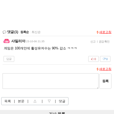
댓글
(1)
등록순
|
최신순
새로고침
샤밀리아
23-10-06 21:35
신고
|
공감 확인
게임은 100개인데 활성유저수는 90% 감소 ㅋㅋㅋ
답글
0
0
새로고침
등록
목록
|
본문
|
△
|
▽
|
댓글
기사 목록