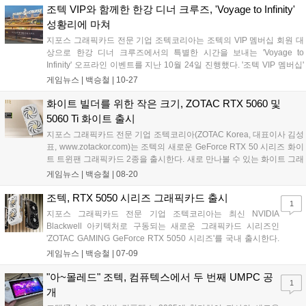
줄 수 있는 시간을 보냈다. 비밀번호를 통해 정답을 맞힌 방문객에게는
조텍 VIP와 함께한 한강 디너 크루즈, 'Voyage to Infinity'
자사의 지포스 RTX 50 그래픽카드를 증정하는 '그래픽카드 도어락 해제
성황리에 마쳐
이벤트'가 진행되어 ZOTAC GAMING 팬들에게도 잊을 수 없는 순간을
지포스 그래픽카드 전문 기업 조텍코리아는 조텍의 VIP 멤버십 회원 대
제공했다. ZOTAC GAMING 피규어와 응원봉 등을 통해 현장에서 경기
상으로 한강 디너 크루즈에서의 특별한 시간을 보내는 'Voyage to
응원도 하고, PC를 꾸밀 수 있는 아이템도 함께 증정되었다....
Infinity' 오프라인 이벤트를 지난 10월 24일 진행했다. '조텍 VIP 멤버십'
은 국내에서 정식 유통된 ZOTAC GAMING GeForce RTX 5090 시리즈
게임뉴스 |
백승철
|
10-27
실 구매자이면서, 실 사용자가 가입할 수 있는 조텍의 로열티 프로그램
이다. 지난 2025년 4월 이후로 조텍 공식몰 '탁탁몰'에서 RTX 5090 실사
화이트 빌더를 위한 작은 크기, ZOTAC RTX 5060 및
용자 대상으로 진행되고 있으며, 매월 다양한 혜택들을 제공하고 있다.
5060 Ti 화이트 출시
현재까지 약 500명의 회원이 조텍 VIP 멤버십에 가입되어 있다....
지포스 그래픽카드 전문 기업 조텍코리아(ZOTAC Korea, 대표이사 김성
표, www.zotackor.com)는 조텍의 새로운 GeForce RTX 50 시리즈 화이
트 트윈팬 그래픽카드 2종을 출시한다. 새로 만나볼 수 있는 화이트 그래
픽카드 2종은 'ZOTAC GAMING GeForce RTX 5060 Twin Edge OC
게임뉴스 |
백승철
|
08-20
White'와 'ZOTAC GAMING GeForce RTX 5060 Ti Twin Edge OC
White'이다. 2종 모두 초고속 GDDR7 메모리, 강력한 쿨링, 세련된 디자
조텍, RTX 5050 시리즈 그래픽카드 출시
1
인, 폭넓은 호환성을 갖춘 컴팩트한 폼팩터를 갖추고 있으며, 화이트 바
지포스 그래픽카드 전문 기업 조텍코리아는 최신 NVIDIA
디와 화이트 팬, 화이트 백플레이트 구성으로 출시되어 화이트 PC를 맞
Blackwell 아키텍처로 구동되는 새로운 그래픽카드 시리즈인
추려는 소비자에게는 좋은 선택지가 될 것으로 예상된다....
'ZOTAC GAMING GeForce RTX 5050 시리즈'를 국내 출시한다.
ZOTAC GAMING GeForce RTX 5050 Solo 8GB 그래픽카드는
게임뉴스 |
백승철
|
07-09
팬이 1개로만 구성된 원팬 그래픽카드이다. 90mm의 대형 팬과
공기 흡입에 최적화된 설계로 빠른 발열 제거 효과를 보여 준다.
"아~몰레드" 조텍, 컴퓨텍스에서 두 번째 UMPC 공
1
또한, 2슬롯의 약 16.4cm의 콤팩트한 크기는 SFF PC를 구성하려
개
는 사용자에게는 좋은 선택지가 된다....