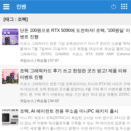
인벤
[태그 : 조텍]
단돈 100원으로 RTX 5090에 도전하자! 조텍, '100원딜' 이
벤트 진행
지포스 그래픽카드 전문 기업 조텍코리아가 자사 IT 온라인 쇼핑몰 '탁탁
몰'에서 7월 7일부터 21일까지 신규 회원을 대상으로 최상급 플래그십
그래픽카드 'ZOTAC GAMING 지포스 RTX 5090 AMP Extreme
INFINITY'를 100원에 구매할 수 있는 '100원딜' 이벤트를 진행한다. 이번
게임뉴스 |
백승철
|
07-07
행사는 참가비 전액 환불 및 미당첨자 대상 할인 쿠폰 지급 혜택을 포함
해 게이머들의 비용 부담을 없앤 것이 특징이다....
조텍 그래픽카드 후기 쓰고 한정판 굿즈 받고! 제품 리뷰
이벤트 진행
지포스 그래픽카드 전문 기업 조텍코리아는 자사의 RTX 50 시리즈 구매
자 대상으로 조텍 한정판 굿즈를 증정하는 4월 구매 후기 이벤트를 진행
한다. 본 구매 후기 이벤트는 해당 기간 동안 국내 정상 유통된 ZOTAC
GAMING GeForce RTX 50 시리즈 그래픽카드 구매자 대상으로 진행되
게임뉴스 |
백승철
|
04-02
며, 제품 사진과 간단 후기를 커뮤니티, 블로그, SNS 등에 리뷰를 남겨준
분들에 한 해 제공된다. 경품으로는 ZOTAC GAMING 캐릭터 콜라보레
조텍, AI 에이전트 전용 무소음 미니PC 패키지 출시
이션 에코백을 증정한다....
미니 PC 제조사 조텍(ZOTAC)이 복잡한 고사양 서버 없이도 24시간 중
단 없는 AI 자동화 워크플로우를 구축할 수 있는 'AI 에이전트 입문용 미
니 PC 세트'를 특가 출시한다고 밝혔다. 이번 패키지는 저전력 및 무소음