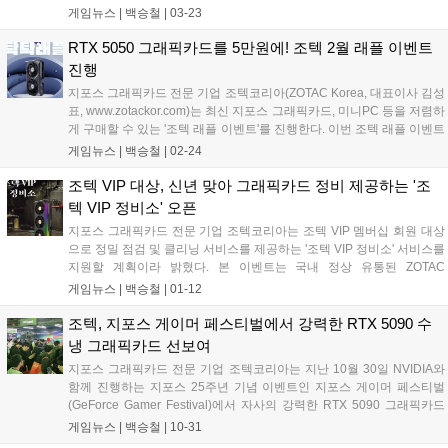
설계의 스테디셀러 'ZBOX CI343 Edge'을 주축으로, 고대역폭 DDR5
게임뉴스 |
백승철
|
03-23
16GB SODIMM 메모리와 1TB의 M.2 NVMe SSD를 결합하여 안정적인
에이전트 구동 환경을 제공한다....
RTX 5050 그래픽카드를 5만원에! 조텍 2월 래플 이벤트
진행
지포스 그래픽카드 전문 기업 조텍코리아(ZOTAC Korea, 대표이사 김성
표, www.zotackor.com)는 최신 지포스 그래픽카드, 미니PC 등을 저렴하
게 구매할 수 있는 '조텍 래플 이벤트'를 진행한다. 이번 조텍 래플 이벤트
에서는 'ZOTAC GAMING 지포스 RTX 5050 Twin Edge 8GB' 제품을 만
게임뉴스 |
백승철
|
02-24
나볼 수 있다. 본 제품은 2개의 90mm 블레이드 링크 팬, IceStorm 2.0 쿨
링 솔루션, 2 슬롯 컴팩트 폼팩터를 특징으로 하고 있다. 특히, 작은 크기
조텍 VIP 대상, 신년 맞아 그래픽카드 정비 제공하는 '조
로 폭넓은 PC 케이스 호환성을 보장하고 뛰어난 전력 효율성까지 보여
텍 VIP 정비소' 오픈
준다....
지포스 그래픽카드 전문 기업 조텍코리아는 조텍 VIP 멤버십 회원 대상
으로 정밀 점검 및 클리닝 서비스를 제공하는 '조텍 VIP 정비소' 서비스를
지원할 계획이라 밝혔다. 본 이벤트는 국내 정상 유통된 ZOTAC
GAMING GeForce RTX 5090 시리즈 최초 구매자이자, 실사용자 대상
게임뉴스 |
백승철
|
01-12
으로만 가입이 가능한 '조텍 VIP 멤버십' 회원을 대상으로만 진행된다. 신
청 시, 그래픽카드 내부 먼지 제거 및 정밀 클리닝, 프리미엄 서멀 컴파운
조텍, 지포스 게이머 페스티벌에서 강력한 RTX 5090 수
드 재도포(서멀 재도포) 등의 제품 컨디션 유지를 위한 케어 서비스가 제
냉 그래픽카드 선보여
공된다....
지포스 그래픽카드 전문 기업 조텍코리아는 지난 10월 30일 NVIDIA와
함께 진행하는 지포스 25주년 기념 이벤트인 지포스 게이머 페스티벌
(GeForce Gamer Festival)에서 자사의 강력한 RTX 5090 그래픽카드
데모와 함께 다양한 이벤트 등을 통해 지포스 팬과 즐거운 시간을 보냈
게임뉴스 |
백승철
|
10-31
다. 또한, 전시 외에도 현장 이벤트를 통해 많은 고객에게 다양한 선물을