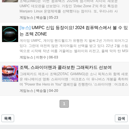
조텍(Zotac)은 이번 컴퓨텍스 2025에 참가하여 자사의 새로운
UMPC 데모판을 선보였다. 가칭인 'Zotac Zone 2'의 주요 특징은
Manjaro Linux 운영체제를 선택했다는 점이다. 또, 우리나라 사
람이라면 정말 오랜만에 듣는, 그렇지만 특정 멜로디와 함께 너무
게임뉴스 |
백승철
|
05-23
나도 익숙한 단어인 AMOLED(아몰레드) 패널을 탑재했다는 점이
다....
[뉴스]
UMPC 신입 등장이요! 2024 컴퓨텍스에서 볼 수 있
는 조텍 ZONE
게이밍 UMPC, 게이밍 핸드헬드가 유행한 지 벌써 2년 가까이 되어가고
있다. 그런데 여전히 많은 게이머들의 선택을 받고 있다. 22년 2월 스팀
덱으로 시작해 작년 여름 겨울에는 엘라이와 리전고, 올해 막차 탄 MSI
클로까지. 그만큼 PC 시장에서 한 카테고리로서 자리를 꿰차고 선전을
게임뉴스 |
이현수
|
06-03
펼치고 있다는 뜻이 아닐까. 올해 2024 컴퓨텍스에도 UMPC 관...
조텍, 스파이더맨과 콜라보한 그래픽카드 선보여
그래픽카드 제조사 조텍(ZOTAC GAMING)은 소니 픽쳐스와 함께 새로
운 애니메이션 영화 스파이더맨 : 어크로스 더 유니버스 개봉을 축하하
며 "Power the Hero in You" 캠페인을 진행한다. '스파이더맨 : 어크로스
더 유니버스'는 오스카상 수상 애니메이션인 스파이더맨 : 뉴 유니버스의
게임뉴스 |
백승철
|
04-20
후속작으로 올해 개봉을 앞두고 있다. 한정판 그래픽카드 번들부터 테마
가 적용된 게이밍 시스템, 소셜 미디어 이벤트 등으로 만나볼 수 있는 조
1
텍의 이번 캠페인은 PC 게임 유니버스 속 게이머 모두에게 응원의 메시
지를 전하는 의미에서 시작되었다고 밝혔다....
목록
검색