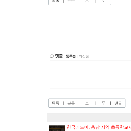
목록
|
본문
|
△
|
▽
댓글
등록순
|
최신순
목록
|
본문
|
△
|
▽
|
댓글
한국레노버, 충남 지역 초등학교서