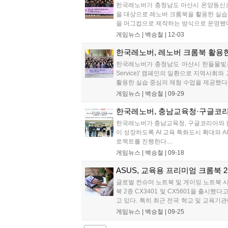
한국레노버가 충청남도 아산시 온양동신초등
을 대상으로 레노버 크롬북을 활용한 실습
을 머그컵으로 제작하는 방식으로 운영됐다
게임뉴스 |
백승철
|
12-03
한국레노버, 레노버 크롬북 활용한
한국레노버가 충청남도 아산시 한들물빛초등학
Service)' 캠페인의 일환으로 지역사
활용한 실습 중심의 체험 수업을 제공했다..
게임뉴스 |
백승철
|
09-29
한국레노버, 충남교육청·구글코리아
한국레노버가 충남교육청, 구글코리아와 함께
이 성장하도록 AI 교육 특화도시 확대와 AI
로젝트를 진행한다....
게임뉴스 |
백승철
|
09-18
ASUS, 교육용 프리미엄 크롬북 2종
글로벌 컨슈머 노트북 및 게이밍 노트북 시
북 2종 CX3401 및 CX5601을 출시
고 있다. 특히 최근 전국 학교 및 교육
지 다양한 라인업을 선보이고 있다....
게임뉴스 |
백승철
|
09-25