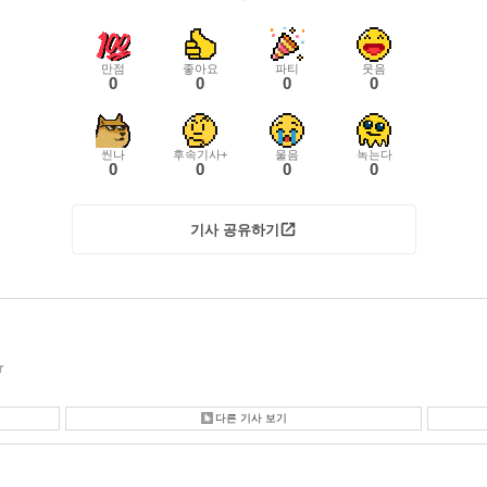
만점
좋아요
파티
웃음
0
0
0
0
씬나
후속기사+
울음
녹는다
0
0
0
0
기사 공유하기
r
다른 기사 보기