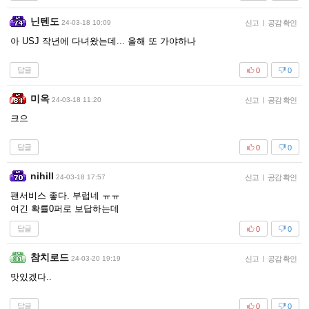
닌텐도
24-03-18 10:09
신고
|
공감 확인
아 USJ 작년에 다녀왔는데... 올해 또 가야하나
답글
0
0
미옥
24-03-18 11:20
신고
|
공감 확인
크으
답글
0
0
nihill
24-03-18 17:57
신고
|
공감 확인
팬서비스 좋다. 부럽네 ㅠㅠ
여긴 확률0퍼로 보답하는데
답글
0
0
참치로드
24-03-20 19:19
신고
|
공감 확인
맛있겠다..
답글
0
0