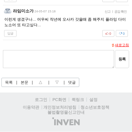
라임미소가
24-05-07 15:18
신고
|
공감 확인
이런게 생겼구나... 어우씨 작년에 오사카 갓을때 좀 해주지 플라잉 다이
노소어 또 타고싶다...
답글
0
0
새로고침
등록
목록
|
본문
|
△
|
▽
|
댓글
로그인
PC화면
퀵링크
설정
청소년보호정책
이용약관
개인정보처리방침
불법촬영물신고안내
(주)
인