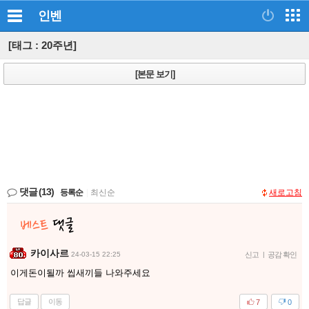
인벤
[태그 : 20주년]
[본문 보기]
댓글
(13)
등록순
|
최신순
새로고침
카이사르
24-03-15 22:25
신고
|
공감 확인
이게돈이될까 씹새끼들 나와주세요
답글
이동
7
0