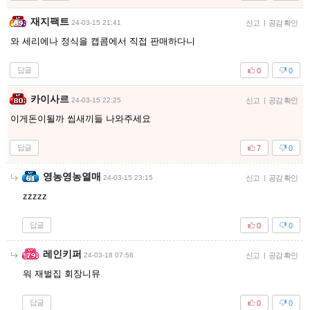
재지팩트
24-03-15 21:41
신고
|
공감 확인
와 세리에나 정식을 캡콤에서 직접 판매하다니
답글
0
0
카이사르
24-03-15 22:25
신고
|
공감 확인
이게돈이될까 씹새끼들 나와주세요
답글
7
0
영농영농열매
24-03-15 23:15
신고
|
공감 확인
zzzzz
답글
0
0
레인키퍼
24-03-18 07:58
신고
|
공감 확인
워 재벌집 회장니뮤
답글
0
0