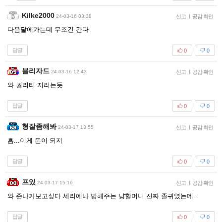
Kilke2000
24-03-16 03:38
신고
|
공감 확인
다음달에가는데 무조건 간다
답글
0
0
블리자드
24-03-16 12:43
신고
|
공감 확인
와 퀄리티 지리는듯
답글
0
0
형잘좀해봐
24-03-17 13:55
신고
|
공감 확인
흠...이게 돈이 되지
답글
0
0
프있
24-03-17 15:16
신고
|
공감 확인
와 존나가보고싶다 세리에나 밥해주는 냥할머니 진짜 졸귀였는데..
답글
0
0