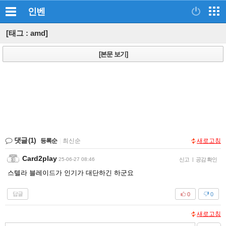
인벤
[태그 : amd]
[본문 보기]
댓글
(1)
등록순
|
최신순
새로고침
Card2play
25-06-27 08:46
신고
|
공감 확인
스텔라 블레이드가 인기가 대단하긴 하군요
답글
0
0
새로고침