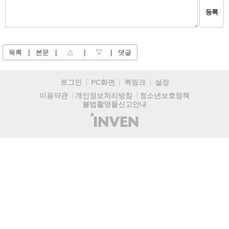
등록
목록
|
본문
|
△
|
▽
|
댓글
로그인
PC화면
퀵링크
설정
청소년보호정책
이용약관
개인정보처리방침
불법촬영물신고안내
(주)
인
벤