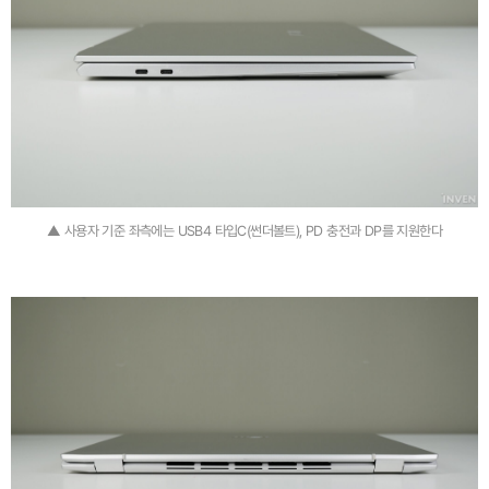
▲ 사용자 기준 좌측에는 USB4 타입C(썬더볼트), PD 충전과 DP를 지원한다