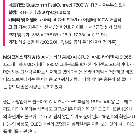
네트워크
: Qualcomm FastConnect 7800 Wi-Fi 7 + 블루투스 5.4
웹캠
: IR FHD 타입(30fps@1080p)
배터리 및 어댑터
: 배터리) 4-Cell, 82Whr / 어댑터) 100W 어댑터
그 외 기능
: 지문인식 센서 / 엠비언트 라이트 센서 / 근접 센서 탑재
크기 및 무게
: 358 x 258.55 x 16.9~17.35(mm) / 1.9kg
가격
: 약 212만 원 (2025.01.17, MSI 공식 온라인 판매점 기준)
MSI 프레스티지 A16 AI+
는 최신 AMD AI CPU인 AMD 라이젠 AI 9 365
프로세서와 AMD 라데온 880M 그래픽스를 탑재한 라라랜드 노트북이다. 라
데온 외장 그래픽을 따로 탑재하고 있어 가벼운 온라인 게임은 거뜬하고 비즈
니스 노트북에서는 좀 버거운 오버워치 2 등의 경쟁 게임은 충분히 잘 돌아가
는 정도의 좋은 사양을 갖추고 있다.
좋은 사양임에도 불구하고 AI 비즈니스 노트북답게 16.9mm의 얇은 두께 그
리고 이와 어울리는 심플하고 고급스러운 디자인을 갖추고 있다. 또한 16인치
의 화면에도 불구하고 2kg이 넘지 않은 무게도 눈에 띈다. 16인치의 화면과 U
HD+의 해상도, OLED 패널의 또렷함이 삼위일체를 이뤄 보는 맛이 나는 디스
플레이를 지원한다.