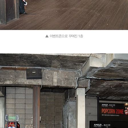
▲ 이벤트존으로 꾸며진 1층