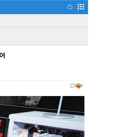
토어
1
7