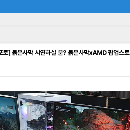
포토]
붉은사막 시연하실 분? 붉은사막xAMD 팝업스