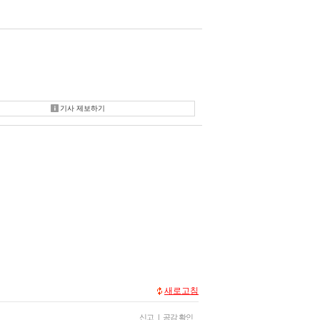
기사 제보하기
새로고침
신고
|
공감 확인