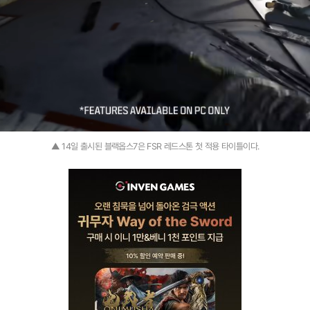
▲ 14일 출시된 블랙옵스7은 FSR 레드스톤 첫 적용 타이틀이다.