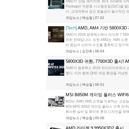
AMD가 단일 패키지에 최대 32GB의 LPD
Package)' 적응형 시스템온칩(SoC)
다. 고대역폭과 공간 효율성이 필수적인 피지
게임뉴스 |
백승철
|
07-02
[Tech]
AMD, AM4 기반 5800X3
AMD가 2026 컴퓨텍스에서 라이젠 7 5
위한 전략입니다. 또한 AMD는 AM5 소
비 중심의 소비자 수요를 충족하고 장기적인
게임뉴스 |
김찬휘
|
06-04
5800X3D 귀환, 7700X3D 출시
AMD가 컴퓨텍스 2026 하이라이트에서 소켓 AM4
했다. 이와 함께 QHD 게임 환경을 겨냥한 그
게임뉴스 |
백승철
|
06-01
MSI B850M 게이밍 플러스 WIF
MSI는 AMD AM5 소켓을 지원하는 고성능
MSI MPG B550 게이밍 플러스 이후
화사한 실버 및 화이트 톤의 디자인을 채택
게임뉴스 |
백승철
|
05-08
AMD 라이젠 9 9950X3D2 출시