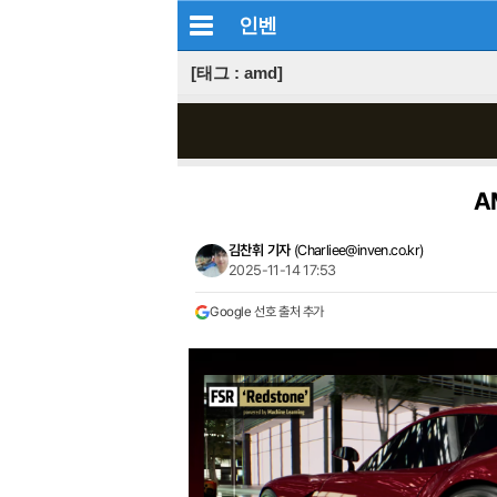
인벤
[태그 : amd]
A
김찬휘 기자
(
Charliee@inven.co.kr
)
2025-11-14 17:53
Google 선호 출처 추가