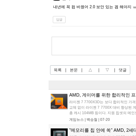
내년에 꼭 컴 바꿨어 2.0 보안 있는 겜 해야지 
답글
목록
|
본문
|
△
|
▽
|
댓글
AMD, 게이머를 위한 합리적인 프로세
라이젠 7 7700X3D는 보다 합리적인 가
교체 없이 라이젠 7 7700X 대비 향상된 게
총 캐시 104MB 등이다. 지원 칩셋의 메인보드는 A6
게임뉴스 |
백승철
|
07-20
"메모리를 칩 안에 쏙" AMD, 2세대