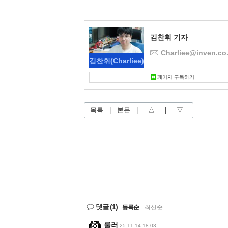
김찬휘 기자
Charliee@inven.co.
김찬휘
(Charliee)
페이지 구독하기
목록
|
본문
|
△
|
▽
댓글
(1)
등록순
|
최신순
룰러
25-11-14 18:03