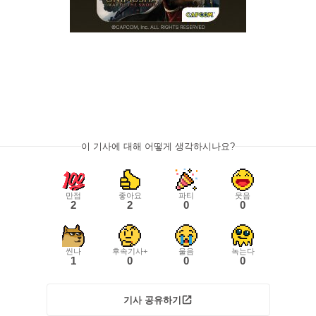
이 기사에 대해 어떻게 생각하시나요?
만점
좋아요
파티
웃음
2
2
0
0
씬나
후속기사+
울음
녹는다
1
0
0
0
기사 공유하기