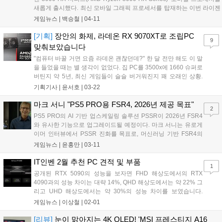
새롭게 출시했다. 최신 모바일 그래픽 프로세서를 탑재하는 이번 라이젠
8000 HX 시리즈는 휴대성은 물론, 데스크톱 수준의 성능을 원하는 게이
게임뉴스 |
백승철
|
04-11
머 및 콘텐츠 크리에이터에게 최적화된 솔루션이다....
[기획]
장안의 화제, 라데온 RX 9070XT로 조립PC
9
맞춰보았습니다
"컴퓨터 바꿀 거면 요즘 라데온 괜찮던데?" 한 달 전만 해도 이 말
을 들었을 때는 별 생각이 없었다. 집 PC를 3500x에 1660 슈퍼로
버틴지 약 5년, 최신 게임들이 슬슬 버거워진지 꽤 오래인 상황.
그럼에도 "아직 버틸만 해, 버티는 거다!"라고 거의 코인채굴 감독
기획기사 |
윤서호
|
03-22
관(?)마냥 혹독하게 채찍질하며 소위 버티기를 할 생각이었다. 어
지간한 게임은 P...
마크 서니 "PS5 PRO용 FSR4, 2026년 제공 목표"
2
PS5 PRO의 AI 기반 업스케일링 솔루션 PSSR이 2026년 FSR4
와 유사한 기능으로 업그레이드될 예정이다. 마크 서니는 유로게
이머 인터뷰에서 PSSR 진화를 목표로, 머신러닝 기반 FSR4의
뛰어난 결과물을 극찬했다. PS5 PRO GPU 아키텍처 문제로
게임뉴스 |
윤홍만
|
03-11
FSR4 재구현이 필요하지만, PSSR 통합을 2025년 목표로 제시
하며 자신감을 보였다....
IT인벤 2월 추천 PC 견적 및 부품
1
공개된 RTX 5090의 성능을 보자면 FHD 해상도에서의 RTX
4090과의 성능 차이는 대략 14%, QHD 해상도에서는 약 22% 그
리고 UHD 해상도에서는 약 30%의 성능 차이를 보였습니다.
RTX 5080의 경우 메모리 용량, 메모리 버스, 대역폭 등 모든 부분
게임뉴스 |
이상철
|
02-01
이 절반 수준으로 커팅되었고 TGP는 360W로 RTX 4080의
320W에 비해서 40W 정도 소폭 높아졌습니다....
[리뷰]
눈이 맑아지는 4K OLED! 'MSI 프레스티지 A16