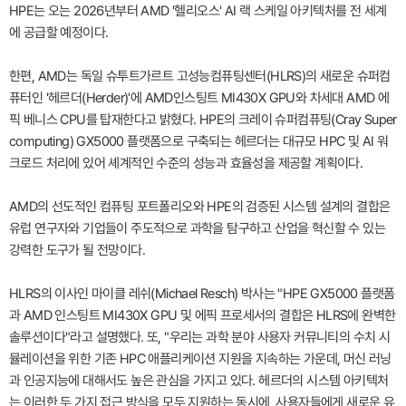
HPE는 오는 2026년부터 AMD '헬리오스' AI 랙 스케일 아키텍처를 전 세계
에 공급할 예정이다.
한편, AMD는 독일 슈투트가르트 고성능컴퓨팅센터(HLRS)의 새로운 슈퍼컴
퓨터인 '헤르더(Herder)'에 AMD인스팅트 MI430X GPU와 차세대 AMD 에
픽 베니스 CPU를 탑재한다고 밝혔다. HPE의 크레이 슈퍼컴퓨팅(Cray Super
computing) GX5000 플랫폼으로 구축되는 헤르더는 대규모 HPC 및 AI 워
크로드 처리에 있어 셰계적인 수준의 성능과 효율성을 제공할 계획이다.
AMD의 선도적인 컴퓨팅 포트폴리오와 HPE의 검증된 시스템 설계의 결합은
유럽 연구자와 기업들이 주도적으로 과학을 탐구하고 산업을 혁신할 수 있는
강력한 도구가 될 전망이다.
HLRS의 이사인 마이클 레쉬(Michael Resch) 박사는 "HPE GX5000 플랫폼
과 AMD 인스팅트 MI430X GPU 및 에픽 프로세서의 결합은 HLRS에 완벽한
솔루션이다"라고 설명했다. 또, "우리는 과학 분야 사용자 커뮤니티의 수치 시
뮬레이션을 위한 기존 HPC 애플리케이션 지원을 지속하는 가운데, 머신 러닝
과 인공지능에 대해서도 높은 관심을 가지고 있다. 헤르더의 시스템 아키텍처
는 이러한 두 가지 접근 방식을 모두 지원하는 동시에, 사용자들에게 새로운 유