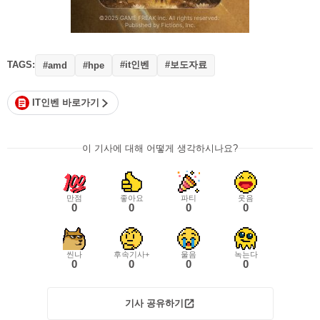
TAGS:
#it인벤
#보도자료
#amd
#hpe
IT인벤 바로가기
이 기사에 대해 어떻게 생각하시나요?
만점
좋아요
파티
웃음
0
0
0
0
씬나
후속기사+
울음
녹는다
0
0
0
0
기사 공유하기