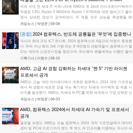
혁신적이고 확장 가능한 솔루션을 개발하기 위한 아키텍처 요구사항과
어제 저녁 전 세계 IT 커뮤니티에 AMD의 첫 Zen5 마이크로아키텍처가
기능을 파악할 수 있는 플랫폼을 제공함으로써 x86 생태계를 확장하는
적용된 CPU, Ryzen 5 9600X와 Ryzen 7 9700X에 대한 엠바고가 풀리
데 주력할 계획이다....
면서 상세한 정보가 공개되었다. 두 제품 모두 성능을 측정했을 때
7700X와 거의 흡사하다는 결과가 쏟아지고 있다....
게임뉴스 |
박영준
|
08-08
[종합]
2024 컴퓨텍스, 반도체 공룡들은 '무엇'에 집중했나
아시아 최대 규모 ICT 전시회, 2024 컴퓨텍스의 4일간의 여정이 종료됐
다. 무려 지난 해의 2배 가량 되는 8~9만명의 관람객들이 컴퓨텍스가 열
리는 대만의 난강전시장을 찾았으며, 하드웨어 팬들에게는 이름만 들어
도 익숙한 인텔·AMD·엔비디아·퀄컴 등은 물론 여러 IT 기업들도 대거 참
기획기사 |
이현수
|
06-10
여했다. 그간 컴퓨텍스는 PC 전시회 그 이상, 그 이하도 아닌 하드...
AMD, 고급 AI 경험 강화하는 차세대 "젠 5" 기반 라이젠
프로세서 공개
AMD는 오늘 대만 타이페이에서 개최된 컴퓨텍스 2024 개막 기조연설
에서 AI 경험의 새로운 장을 여는 획기적인 차세대 아키텍처 및 제품 시
리즈를 발표했다. AMD는 차세대 AI PC를 위한 세계에서 가장 강력한 신
경망 처리 장치(NPU)를 탑재한 새로운 AMD 라이젠(Ryzen™) AI 300
게임뉴스 |
박영준
|
06-03
시리즈 노트북용 프로세서를 발표했다....
AMD, 컴퓨텍스 2024에서 차세대 AI 가속기 및 프로세서
공개
글로벌 브랜드 AMD는 오늘 컴퓨텍스 2024 개막 기조연설에서 데이터
센터 및 PC에 이르기까지 엔드 투 엔드 AI 인프라를 지원하는 자사의 새