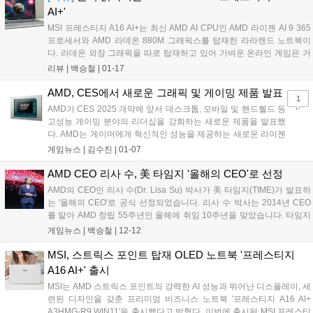
AI+'
MSI 프레스티지 A16 AI+는 최신 AMD AI CPU인 AMD 라이젠 AI 9 365
프로세서와 AMD 라데온 880M 그래픽스를 탑재한 라라랜드 노트북이
다. 라데온 외장 그래픽을 따로 탑재하고 있어 가벼운 온라인 게임은 거
뜬하고 비즈니스 노트북에서는 좀 버거운 오버워치 2 등의 경쟁 게임은
리뷰 |
백승철
|
01-17
충분히 잘 돌아가는 정도의 좋은 사양을 갖추고 있다. 좋은 사양임에도
불구하고 AI 비즈니스 노트북답게 16.9mm의 얇은 두께 그리고 이와 어
AMD, CES에서 새로운 그래픽 및 게이밍 제품 발표
1
울리는 심플하고 고급스러운 디자인을 갖추고 있다. 또한 16인치의 화면
AMD가 CES 2025 개막에 앞서 데스크톱, 모바일 및 핸드헬드 등
에도 불구하고 2kg이 넘지 않은 무게도 눈에 띈다. 16인치의 화면과
고성능 게이밍 분야의 리더십을 강화하는 새로운 제품을 발표했
UHD+의 해상도, OLED 패널의 또렷함이 삼위일체를 이뤄 보는 맛이 나
다. AMD는 게이머에게 혁신적인 성능을 제공하는 새로운 라이젠
는 디스플레이를 지원한다....
9950X3D(Ryzen™ 9950X3D) 및 라이젠 9900X3D(Ryzen™
게임뉴스 |
김수진
|
01-07
9900X3D) 시리즈 데스크톱 프로세서를 공개했으며, 이동 중에도
AAA급 게임...
AMD CEO 리사 수, 美 타임지 '올해의 CEO'로 선정
AMD의 CEO인 리사 수(Dr. Lisa Su) 박사가 美 타임지(TIME)가 발표하
는 '올해의 CEO'로 공식 선정되었습니다. 리사 수 박사는 2014년 CEO
를 맡아 AMD 창립 55주년인 올해에 취임 10주년을 맞았습니다. 타임지
는 올해의 CEO 선정에 있어 2024년에 업계와 세계에 큰 영향을 미친 리
게임뉴스 |
백승철
|
12-12
더에 대한 평가를 반영합니다....
MSI, 스트릭스 포인트 탑재 OLED 노트북 '프레스티지
A16 AI+' 출시
MSI는 AMD 스트릭스 포인트의 강력한 AI 성능과 뛰어난 디스플레이, 세
련된 디자인을 갖춘 프리미엄 비즈니스 노트북 '프레스티지 A16 AI+
A3HMG-R9 WIN11'을 출시했다고 밝혔다. 이번에 출시된 MSI 프레스티