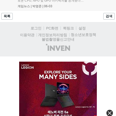
로운 CPU, NPU 및 GPU 아키텍처를 공개했다....
게임뉴스 |
박영준
|
06-03
목록
검색
로그인
PC화면
퀵링크
설정
청소년보호정책
이용약관
개인정보처리방침
불법촬영물신고안내
(주)
인
벤