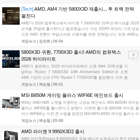
하여 데이터 이동 속도를 극대화하고 지연 시간을 대폭 줄인 것이 특징
이다. 고대역폭과 공간 효율성이 필수적인 피지컬 AI, 네트워킹, 전문가
[Tech]
AMD, AM4 기반 5800X3D 재출시... 투 트랙 전략
용 비디오 편집 및 국방 가속 시스템 등 다양한 고성능 컴퓨팅 환경에서
펼친다
핵심적인 역할을 할 것으로 기대된다....
AMD가 2026 컴퓨텍스에서 라이젠 7 5800X3D 10주년 에디션을 2026
년 6월 25일에 출시한다고 발표했습니다. 이는 DDR5 메모리 가격 상승
으로 AM5 전환이 부담스러운 사용자를 위한 전략입니다. 또한 AMD는
AM5 소켓 지원을 2029년까지 연장하여 사용자의 업그레이드 경로를 보
게임뉴스 |
김찬휘
|
06-04
장하겠다고 밝혔습니다. 3D V-캐시 기술이 적용된 5800X3D의 재출시
로 가성비 중심의 소비자 수요를 충족하고 장기적인 플랫폼 지원을 강화
5800X3D 귀환, 7700X3D 출시! AMD의 컴퓨텍스
2
하려는 AMD의 투 트랙 전략이 돋보입니다....
2026 하이라이트
AMD가 컴퓨텍스 2026 하이라이트에서 소켓 AM4 10주년을 기
념하는 'Ryzen 7 5800X3D 10th Anniversary Edition'과 소켓
AM5 기반의 신규 CPU 'Ryzen 7 7700X3D'를 발표했다. 이와 함
께 QHD 게임 환경을 겨냥한 그래픽카드 'Radeon RX 9070
게임뉴스 |
백승철
|
06-01
GRE'의 글로벌 출시를 확정하고, 소켓 AM5 플랫폼의 지원 기간
을 2029년까지 공식 연장했다....
MSI B850M 게이밍 플러스 WIFI6E 메인보드 출시
MSI는 AMD AM5 소켓을 지원하는 고성능 메인보드 MSI B850M 게이밍
플러스 WIFI6E를 출시한다고 밝혔다. 이번에 출시된 B850M 게이밍 플
러스 WIFI6E는 이전 큰 사랑을 받았던 MSI MPG B550 게이밍 플러스 이
후 약 6년 만에 국내에 새롭게 선보이는 게이밍 플러스 메인보드 라인업
게임뉴스 |
백승철
|
05-08
의 정규 후속작이다. 특히 게임 환경에 최적화된 성능은 물론, 화이트 테
마의 화사한 실버 및 화이트 톤의 디자인을 채택하여 심미적 완성도를
AMD 라이젠 9 9950X3D2 출시
높인 것이 특징이다....
AMD 라이젠(Ryzen) 9 9950X3D2 듀얼 에디션 프로세서가 주요 리테일