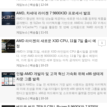
지 A16 AI+ A3HMG-R9 WIN11은 비즈니스 사용자부터 전문 디자인 툴
게임뉴스 |
백승철
|
12-04
을 사용하는 디자이너, 문서 작업을 즐기는 일반 소비자까지 다양한 사
용자에게 최적화된 경험을 제공한다. 최신 AMD 라이젠(Ryzen) AI 9
AMD, 차세대 라이젠 7 9800X3D 프로세서 발표
365 프로세서(10개 코어, 20개 스레드)와 라데온(Radeon) 880M 그래
AMD가 향상된 게이밍 성능을 제공하는 새로운 데스크톱 컴퓨팅 제품을
픽을 탑재하여, 이동 중에도 고사양의 작업을 원활하게 처리할 수 있다.
공개했다. 젠 5(Zen 5) 아키텍처를 기반으로 AMD의 2세대 3D V-캐시
특히, 고급 Zen5 아키텍처로 제작된 스트릭스 포인트(Strix Point)는 50
(3D V-Cache™) 기술을 활용한 첫 번째 신제품으로 'AMD 라이젠 7
개의 NPU TOPS를 통해 AI 프로그램을 가속화하여 다양한 작업에서 극
9800X3D' 데스크톱 프로세서를 발표했다. AMD 라이젠 7 9800X3D 프
게임뉴스 |
백승철
|
11-01
대화된 안정성과 효율성을 제공한다....
로세서는 2세대 AMD 3D V-캐시 기술로 재설계된 최첨단 온칩 메모리
솔루션을 탑재했다. 이 솔루션은 젠 5 코어의 온도를 낮추고, 클럭 속도
AMD 라이젠의 새로운 X3D CPU, 11월 7일 출시 예
1
를 높이기 위해 64MB의 캐시 메모리를 프로세서 아래로 재배치함으로
정
써, CCD(Core Complex Die)를 냉각 솔루션에 더 가깝게 배치되도록 설
AMD가 10월 21일, 새로운 X3D 라인업의 CPU 출시일을 공개했
계되었다....
다. 이번 AMD 라이젠 9000X3D 시리즈는 11월 7일 출시 예정이
며, 가격 등의 공식적인 세부 정보는 아직 공개되지 않았다. 이번
에 새롭게 출시 예정인 9000X3D 시리즈 CPU는 지난 8월에 출시
게임뉴스 |
백승철
|
10-23
된 AMD 라이젠 9000번대 시리즈와 동일하게 Zen 5 마이크로아
키텍처를 채택하여 AM5 소켓과 호환된다. 아울러 PCIe 5.0과
인텔-AMD 개발자 및 고객 혁신 가속화 위해 x86 생태계
DDR5를 지원한다....
자문 그룹 발족
인텔과 AMD는 오늘 전 세계에서 가장 널리 사용되는 컴퓨팅 아키텍처
의 미래 조성을 위해 기술 리더들이 참여한 x86 생태계 자문 그룹을 설립
한다고 발표했다. x86은 하드웨어 및 소프트웨어 플랫폼 전반에 걸쳐 뛰
어난 성능과 원활한 상호운용성을 제공함으로써 고객의 새로운 요구를
게임뉴스 |
백승철
|
10-16
충족시키며 독보적인 입지를 확보하고 있다. 이 그룹은 플랫폼 간 호환
성을 지원하고 소프트웨어 개발을 간소화하며 개발자에게 미래를 위한
베일을 벗은 ZEN 5 CPU, Ryzen 5 9600X와 7 9700X