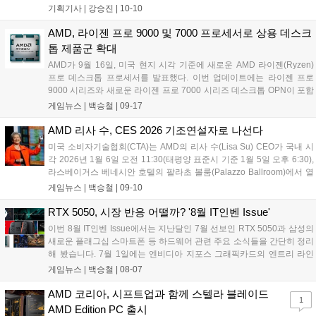
극복하고자 한다. 뉴럴 어레이, 래디언스 코어, 유니버설 압축 등
기획기사 |
강승진
|
10-10
세 가지 기술 혁신을 통해 FSR, PSSR과 같은 업스케일링 기술의
성능을 향상시키고 레이 트레이싱 성능을 개선하며 메모리 대역
AMD, 라이젠 프로 9000 및 7000 프로세서로 상용 데스크
폭 사용을 줄일 계획이다....
톱 제품군 확대
AMD가 9월 16일, 미국 현지 시각 기준에 새로운 AMD 라이젠(Ryzen)
프로 데스크톱 프로세서를 발표했다. 이번 업데이트에는 라이젠 프로
9000 시리즈와 새로운 라이젠 프로 7000 시리즈 데스크톱 OPN이 포함
된다. 비즈니스 데스크톱을 위해 설계된 라이젠 프로 9000 시리즈는 고
게임뉴스 |
백승철
|
09-17
성능 "젠 5(Zen 5)" 아키텍처를 기반으로 하며, 새롭게 추가된 라이젠 프
로 7000 프로세서는 효율적인 "젠 4(Zen 4)" 아키텍처를 기반으로 한다.
AMD 리사 수, CES 2026 기조연설자로 나선다
두 제품군은 AMD 프로 기술과 결합해 업계 선도적 성능, 기업용 보안,
미국 소비자기술협회(CTA)는 AMD의 리사 수(Lisa Su) CEO가 국내 시
간소화된 관리 기능을 제공하며 현대적 업무 환경에 최적화된 생산성을
각 2026년 1월 6일 오전 11:30(태평양 표준시 기준 1월 5일 오후 6:30),
지원한다....
라스베이거스 베네시안 호텔의 팔라초 볼룸(Palazzo Ballroom)에서 열
리는 CES 2026 개막 기조연설을 맡게 되었다고 발표했다. 리사 수 CEO
게임뉴스 |
백승철
|
09-10
는 기조연설에서 클라우드부터 엔터프라이즈, 엣지, 디바이스에 이르는
미래형 AI 솔루션에 대한 AMD의 비전을 소개할 예정이며, AMD의 CPU,
RTX 5050, 시장 반응 어떨까? '8월 IT인벤 Issue'
GPU, 적응형 컴퓨팅, AI 소프트웨어 및 솔루션 등 폭넓은 포트폴리오가
이번 8월 IT인벤 Issue에서는 지난달인 7월 선보인 RTX 5050과 삼성의
고객과 파트너들의 세계의 주요 과제 해결에 어떻게 기여하고 있는지 설
새로운 플래그십 스마트폰 등 하드웨어 관련 주요 소식들을 간단히 정리
명할 예정이다....
해 봤습니다. 7월 1일에는 엔비디아 지포스 그래픽카드의 엔트리 라인
업, RTX 5050이 출시됐습니다. 50 및 60 라인업의 제품은 가격 접근성
게임뉴스 |
백승철
|
08-07
이 좋기 때문에 인기가 좋은 제품임에도 불구하고 이번 RTX 5050은 전
세계 하드웨어 커뮤니티로부터 혹평을 받고 있습니다....
AMD 코리아, 시프트업과 함께 스텔라 블레이드
1
AMD Edition PC 출시