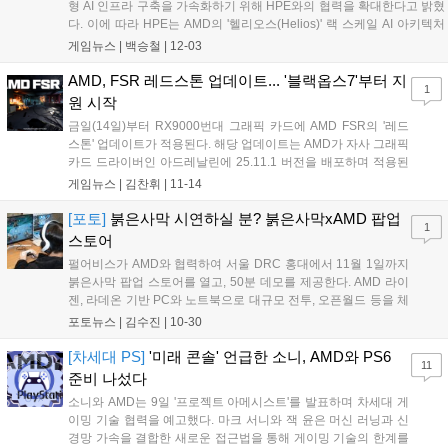
형 AI 인프라 구축을 가속화하기 위해 HPE와의 협력을 확대한다고 밝혔
다. 이에 따라 HPE는 AMD의 '헬리오스(Helios)' 랙 스케일 AI 아키텍처
를 도입하는 최초의 시스템 제공업체 중 하나가 된다. 헬리오스 아키텍
게임뉴스 |
백승철
|
12-03
처는 이더넷 기반의 고대역폭 연결을 매끄럽게 지원하고자 브로드컴
(Broadcom)과 협력해 특수 설계한 'HPE 주니퍼 네트워킹(Juniper
AMD, FSR 레드스톤 업데이트... '블랙옵스7'부터 지
1
Networking)' 스케일업 스위치와 소프트웨어를 통합한 것이 특징이다....
원 시작
금일(14일)부터 RX9000번대 그래픽 카드에 AMD FSR의 '레드
스톤' 업데이트가 적용된다. 해당 업데이트는 AMD가 자사 그래픽
카드 드라이버인 아드레날린에 25.11.1 버전을 배포하며 적용된
것으로 올해 5월 컴퓨텍스에 첫 발표 이후 6개월 만에 적용됐다.
게임뉴스 |
김찬휘
|
11-14
처음으로 기술을 적용 받는 타이틀은 25.11.1 버전 드라이버와 동
시기에 출시된 '콜...
[포토]
붉은사막 시연하실 분? 붉은사막xAMD 팝업
1
스토어
펄어비스가 AMD와 협력하여 서울 DRC 홍대에서 11월 1일까지
붉은사막 팝업 스토어를 열고, 50분 데모를 제공한다. AMD 라이
젠, 라데온 기반 PC와 노트북으로 대규모 전투, 오픈월드 등을 체
험할 수 있다. 팝업 스토어는 다트, 룰렛, 포토존 등 다양한 즐길
포토뉴스 |
김수진
|
10-30
거리를 제공하며, 붉은사막 한정판 그래픽 카드 등 경품 추첨 이
벤트도 진행한다....
[차세대 PS]
'미래 콘솔' 언급한 소니, AMD와 PS6
11
준비 나섰다
소니와 AMD는 9일 '프로젝트 아메시스트'를 발표하며 차세대 게
이밍 기술 협력을 예고했다. 마크 서니와 잭 윤은 머신 러닝과 신
경망 가속을 결합한 새로운 접근법을 통해 게이밍 기술의 한계를