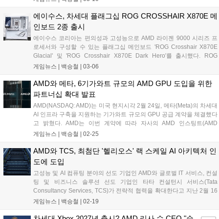
능, 그리고 약 36% 향상된 시스템 TOPS(초당 테라 연산) 성능을 제공한
다....
에이수스, 차세대 플래그십 ROG CROSSHAIR X870E 메
인보드 2종 출시
에이수스 코리아는 편의성과 고성능으로 AMD 라이젠 9000 시리즈 프
로세서와 구성할 수 있는 플래그십 메인보드 'ROG Crosshair X870E
Glacial' 및 'ROG Crosshair X870E Dark Hero'를 출시했다. ROG
Crosshair 메인보드 시리즈는 20년의 역사를 바탕으로 하이엔드 부품,
게임뉴스 |
백승철
|
03-06
다양한 부가 기능과 전문적인 BIOS 컨트롤, 사용자 친화적인 인터페이
스와 뛰어난 성능을 갖춘 라인업이다. 특히 이번 신제품에는 DDR5 메모
AMD와 메타, 6기가와트 규모의 AMD GPU 도입을 위한
리 성능을 끌어올리는 NitroPath DRAM 기술과 조립 편의성을 개선한
파트너십 확대 발표
AIO Q-Connector 등 최신 기술이 대거 적용된 것이 특징이다....
AMD(NASDAQ: AMD)는 미국 현지시각 2월 24일, 메타(Meta)의 차세대
AI 인프라 구축을 지원하는 기가와트 규모의 GPU 공급 계약을 체결했다
고 밝혔다. AMD는 이번 계약에 따라 자사의 AMD 인스팅트(AMD
Instinct) GPU를 여러 세대에 걸쳐 공급할 예정이다. 이번 계약은 양사의
게임뉴스 |
백승철
|
02-25
기존 전략적 파트너십을 확대하는 것으로, 반도체, 시스템, 소프트웨어
전반에 걸친 로드맵을 일치시켜 메타 워크로드에 최적화된 AI 플랫폼을
AMD와 TCS, 최첨단 '헬리오스' 랙 스케일 AI 아키텍처 인
제공하는 것을 목표로 한다....
도에 도입
고성능 및 AI 컴퓨팅 분야의 선도 기업인 AMD와 글로벌 IT 서비스, 컨설
팅 및 비즈니스 솔루션 선도 기업인 타타 컨설턴시 서비스(Tata
Consultancy Services, TCS)가 전략적 협력을 확대한다고 지난 2월 16
일 발표했다. TCS는 자회사 하이퍼볼트 AI 데이터센터(HyperVault AI
게임뉴스 |
백승철
|
02-19
Data Center Limited, 이하 하이퍼볼트)를 통해 AMD와 협력해 인도의
국가 AI 이니셔티브를 지원하는 AMD '헬리오스(Helios)' 플랫폼 기반 랙
차세대 Xbox 2027년 출시? AMD 리사 수 CEO "순