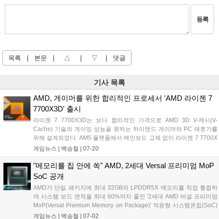
등록
목록
|
본문
|
△
|
▽
|
댓글
기사 목록
AMD, 게이머를 위한 합리적인 프로세서 'AMD 라이젠 7
7700X3D' 출시
라이젠 7 7700X3D는 보다 합리적인 가격으로 AMD 3D V-캐시(V-
Cache) 기술의 게이밍 성능을 원하는 하이엔드 게이머와 PC 애호가를
위해 설계되었다. AM5 플랫폼에서 메인보드 교체 없이 라이젠 7 7700X
대비 향상된 게이밍 성능을 제공한다. Zen4 공정 기술이 적용된 라이젠
게임뉴스 |
백승철
|
07-20
7 7700X3D의 주요 사양은 8코어 16스레드, 최대 부스트 클럭 4.5GHz,
TDP 120W, 총 캐시 104MB 등이다. 지원 칩셋의 메인보드는 A620,
"메모리를 칩 안에 쏙" AMD, 2세대 Versal 프리미엄 MoP
X670E, X670, B650E, B650, X870E, X870, B840, B850 등이다....
SoC 공개
AMD가 단일 패키지에 최대 32GB의 LPDDR5X 메모리를 직접 통합하
여 시스템 보드 면적을 최대 60%까지 줄인 '2세대 AMD 버설 프리미엄
MoP(Versal Premium Memory on Package)' 적응형 시스템온칩(SoC)
을 발표했다. 해당 제품은 최대 307GB/s의 압도적인 전송 대역폭을 확보
게임뉴스 |
백승철
|
07-02