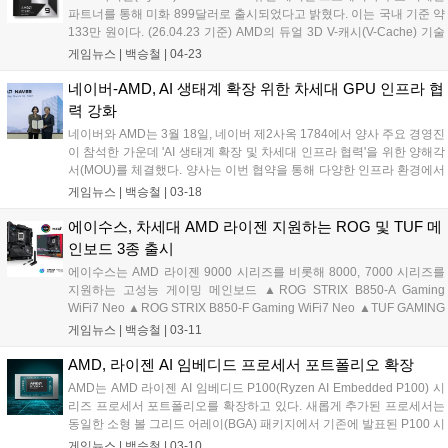
파트너를 통해 미화 899달러로 출시되었다고 밝혔다. 이는 국내 기준 약
133만 원이다. (26.04.23 기준) AMD의 듀얼 3D V-캐시(V-Cache) 기술
이 적용된 세계 최초의 데스크톱 프로세서인 9950X3D2는 복잡하고 지
게임뉴스 |
백승철
|
04-23
연 시간에 민감한 작업을 수행하는 개발자와 크리에이터를 위해 설계되
었다. 또한 새로운 메인보드나 메모리 교체 없이 AM5 플랫폼에서 강력
네이버-AMD, AI 생태계 확장 위한 차세대 GPU 인프라 협
한 성능과 향상된 처리량을 제공한다....
력 강화
네이버와 AMD는 3월 18일, 네이버 제2사옥 1784에서 양사 주요 경영진
이 참석한 가운데 'AI 생태계 확장 및 차세대 인프라 협력'을 위한 양해각
서(MOU)를 체결했다. 양사는 이번 협약을 통해 다양한 인프라 환경에서
AI 기술이 유기적으로 연결되는 생태계를 구축하고, 기술 유연성을 높여
게임뉴스 |
백승철
|
03-18
나갈 계획이다. 먼저, 양사는 네이버의 거대언어모델(LLM) '하이퍼클로
바X'에 최적화된 고성능 GPU 연산 환경 구축을 위한 기술 협력을 강화
에이수스, 차세대 AMD 라이젠 지원하는 ROG 및 TUF 메
하고 이를 통해 AI 모델을 안정적으로 운영할 수 있는 인프라 기술을 공
인보드 3종 출시
동으로 고도화해 나간다는 계획이다....
에이수스는 AMD 라이젠 9000 시리즈를 비롯해 8000, 7000 시리즈를
지원하는 고성능 게이밍 메인보드 ▲ROG STRIX B850-A Gaming
WiFi7 Neo ▲ROG STRIX B850-F Gaming WiFi7 Neo ▲TUF GAMING
X870-PRO WiFi7 W Neo 등 3종을 출시한다고 밝혔다. Neo 시리즈는
게임뉴스 |
백승철
|
03-11
기존 세대 메인보드 대비 차세대 AMD 라이젠 프로세서를 위한 향상된
메모리 성능 그리고 확장성과 사용자 편의성을 제공하는 것에 초점을 맞
AMD, 라이젠 AI 임베디드 프로세서 포트폴리오 확장
춘 리프레시 모델이다. NitroPath DRAM 기술을 적용하여 신호 무결성
AMD는 AMD 라이젠 AI 임베디드 P100(Ryzen AI Embedded P100) 시
을 높여 고클럭 메모리 및 안정적인 오버클럭을 지원한다. 또한 PCIe 5.0
리즈 프로세서 포트폴리오를 확장하고 있다. 새롭게 추가된 프로세서는
기반 그래픽카드 및 스토리지 재배분을 통해 확장성을 확보하였다....
동일한 소형 볼 그리드 어레이(BGA) 패키지에서 기존에 발표된 P100 시
리즈 프로세서 대비 최대 2배의 CPU 코어 수, 최대 8배의 GPU 연산 성
게임뉴스 |
백승철
|
03-10