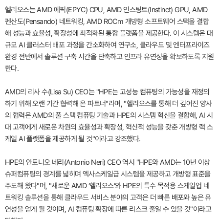
헬리오스는 AMD 에픽(EPYC) CPU, AMD 인스팅트(Instinct) GPU, AMD
펜산도(Pensando) 네트워킹, AMD ROCm 개방형 소프트웨어 스택을 결합
해 성능과 효율성, 확장성에 최적화된 통합 플랫폼을 제공한다. 이 시스템은 대
규모 AI 클러스터 배포 과정을 간소화하여 연구소, 클라우드 및 엔터프라이즈
환경 전반에서 솔루션 구축 시간을 단축하고 인프라 유연성을 확보하도록 지원
한다.
AMD의 리사 수(Lisa Su) CEO는 "HPE는 고성능 컴퓨팅의 가능성을 재정의
하기 위해 오랜 기간 협력해 온 파트너"라며, "헬리오스를 통해 더 깊어진 양사
의 협력은 AMD의 풀 스택 컴퓨팅 기술과 HPE의 시스템 혁신을 결합해, AI 시
대 고객에게 새로운 차원의 효율성과 확장성, 혁신적 성능을 갖춘 개방형 랙 스
케일 AI 플랫폼을 제공하게 될 것"이라고 강조했다.
HPE의 안토니오 네리(Antonio Neri) CEO 역시 "HPE와 AMD는 10년 이상
슈퍼컴퓨팅의 경계를 넓히며 엑사스케일급 시스템을 제공하고 개방형 표준을
주도해 왔다"며, "새로운 AMD ‘헬리오스’와 HPE의 특수 목적용 스케일업 네
트워킹 솔루션을 통해 클라우드 서비스 분야의 고객은 더 빠른 배포와 높은 유
연성을 얻게 될 것이며, AI 컴퓨팅 확장에 따른 리스크 줄일 수 있을 것"이라고