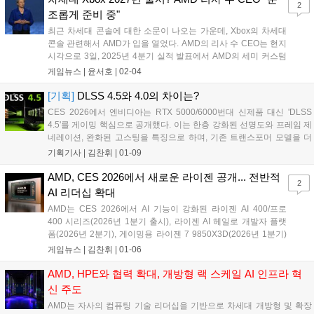
2
스케일 AI 인프라 설계를 공동 개발할 예정이다....
조롭게 준비 중"
최근 차세대 콘솔에 대한 소문이 나오는 가운데, Xbox의 차세대
콘솔 관련해서 AMD가 입을 열었다. AMD의 리사 수 CEO는 현지
시각으로 3일, 2025년 4분기 실적 발표에서 AMD의 세미 커스텀
SoC(System on Chip, CPU와 GPU, 메모리 등을 칩 하나에 통합
게임뉴스 |
윤서호
|
02-04
한 반도체) 차세대 콘솔 개발이 2027년 출시를 지원할 수 있게끔
준...
[기획]
DLSS 4.5와 4.0의 차이는?
CES 2026에서 엔비디아는 RTX 5000/6000번대 신제품 대신 'DLSS
4.5'를 게이밍 핵심으로 공개했다. 이는 한층 강화된 선명도와 프레임 제
네레이션, 완화된 고스팅을 특징으로 하며, 기존 트랜스포머 모델을 더
욱 강화한 버전이다. DLSS 4.5는 한국 시간 1월 13일에 정식 출시될 예
기획기사 |
김찬휘
|
01-09
정이다....
AMD, CES 2026에서 새로운 라이젠 공개... 전반적
2
AI 리더십 확대
AMD는 CES 2026에서 AI 기능이 강화된 라이젠 AI 400/프로
400 시리즈(2026년 1분기 출시), 라이젠 AI 헤일로 개발자 플랫
폼(2026년 2분기), 게이밍용 라이젠 7 9850X3D(2026년 1분기)
등 모바일 및 데스크톱 프로세서 포트폴리오를 공개했다. AI PC
게임뉴스 |
김찬휘
|
01-06
시대의 혁신을 주도하며 더 스마트하고 몰입감 있는 경험을 제공
할 예정이다....
AMD, HPE와 협력 확대, 개방형 랙 스케일 AI 인프라 혁
신 주도
AMD는 자사의 컴퓨팅 기술 리더십을 기반으로 차세대 개방형 및 확장