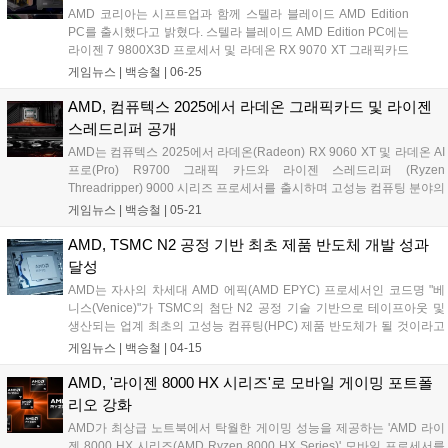
AMD 코리아는 시프트업과 함께 스텔라 블레이드 AMD Edition
PC를 출시했다고 밝혔다. 스텔라 블레이드 AMD Edition PC에는
라이젠 7 9800X3D 프로세서 및 라데온 RX 9070 XT 그래픽카드
가 탑재되어 가장 높은 매우 높음 그래픽 옵션과 4K 해상도에서
게임뉴스 |
백승철
|
06-25
원활한 게임 플레이가 가능하다. 또한, 구매자 전원에게 스팀에서
등록하여 사용 가능한 스텔라 블레이드 게임코드, 스텔라 블레이
AMD, 컴퓨텍스 2025에서 라데온 그래픽카드 및 라이젠
드 장패드 및 아크릴 스탠드의 특전 혜택이 제공된다....
스레드리퍼 공개
AMD는 컴퓨텍스 2025에서 라데온(Radeon) RX 9060 XT 및 라데온 AI
프로(Pro) R9700 그래픽 카드와 라이젠 스레드리퍼 (Ryzen
Threadripper) 9000 시리즈 프로세서를 출시하며 고성능 컴퓨팅 분야의
새로운 혁신을 공개했다. 게이밍, 콘텐츠 제작, 전문 산업 및 AI 개발 분야
게임뉴스 |
백승철
|
05-21
등 까다로운 워크로드에 대처하도록 설계된 신제품을 통해 AMD는 보다
혁신적인 컴퓨팅 경험을 제공할 예정이다....
AMD, TSMC N2 공정 기반 최초 제품 반도체 개발 성과
달성
AMD는 자사의 차세대 AMD 에픽(AMD EPYC) 프로세서인 코드명 "베
니스(Venice)"가 TSMC의 첨단 N2 공정 기술 기반으로 테이프아웃 및
생산되는 업계 최초의 고성능 컴퓨팅(HPC) 제품 반도체가 될 것이라고
발표했다. 또한, AMD는 TSMC의 애리조나 신규 제조 시설에서 5세대
게임뉴스 |
백승철
|
04-15
AMD 에픽 CPU 제품의 반도체 구현 및 검증을 성공적으로 완료했다고
밝혔다. 내년 출시를 목표로 하는 베니스는 AMD의 데이터센터 CPU 로
AMD, '라이젠 8000 HX 시리즈'로 모바일 게이밍 포트폴
드맵 추진에 있어 중요한 의미를 차지하는 제품으로, 이번 성과는 새로
리오 강화
운 설계 아키텍처와 최첨단 공정 기술을 공동 최적화하기 위한 AMD와
AMD가 최상급 노트북에서 탁월한 게이밍 성능을 제공하는 'AMD 라이
TSMC의 반도체 제조 파트너십의 강점을 보여주는 사례다....
젠 8000 HX 시리즈(AMD Ryzen 8000 HX Series)' 모바일 프로세서를