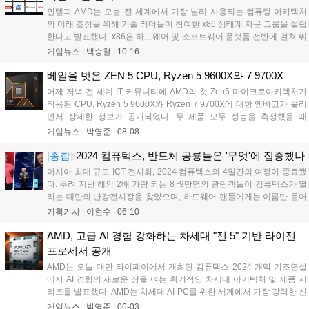
인텔과 AMD는 오늘 전 세계에서 가장 널리 사용되는 컴퓨팅 아키텍처
의 미래 조성을 위해 기술 리더들이 참여한 x86 생태계 자문 그룹을 설립
한다고 발표했다. x86은 하드웨어 및 소프트웨어 플랫폼 전반에 걸쳐 뛰
어난 성능과 원활한 상호운용성을 제공함으로써 고객의 새로운 요구를
게임뉴스 |
백승철
|
10-16
충족시키며 독보적인 입지를 확보하고 있다. 이 그룹은 플랫폼 간 호환
성을 지원하고 소프트웨어 개발을 간소화하며 개발자에게 미래를 위한
베일을 벗은 ZEN 5 CPU, Ryzen 5 9600X와 7 9700X
혁신적이고 확장 가능한 솔루션을 개발하기 위한 아키텍처 요구사항과
어제 저녁 전 세계 IT 커뮤니티에 AMD의 첫 Zen5 마이크로아키텍처가
기능을 파악할 수 있는 플랫폼을 제공함으로써 x86 생태계를 확장하는
적용된 CPU, Ryzen 5 9600X와 Ryzen 7 9700X에 대한 엠바고가 풀리
데 주력할 계획이다....
면서 상세한 정보가 공개되었다. 두 제품 모두 성능을 측정했을 때
7700X와 거의 흡사하다는 결과가 쏟아지고 있다....
게임뉴스 |
박영준
|
08-08
[종합]
2024 컴퓨텍스, 반도체 공룡들은 '무엇'에 집중했나
아시아 최대 규모 ICT 전시회, 2024 컴퓨텍스의 4일간의 여정이 종료됐
다. 무려 지난 해의 2배 가량 되는 8~9만명의 관람객들이 컴퓨텍스가 열
리는 대만의 난강전시장을 찾았으며, 하드웨어 팬들에게는 이름만 들어
도 익숙한 인텔·AMD·엔비디아·퀄컴 등은 물론 여러 IT 기업들도 대거 참
기획기사 |
이현수
|
06-10
여했다. 그간 컴퓨텍스는 PC 전시회 그 이상, 그 이하도 아닌 하드...
AMD, 고급 AI 경험 강화하는 차세대 "젠 5" 기반 라이젠
프로세서 공개
AMD는 오늘 대만 타이페이에서 개최된 컴퓨텍스 2024 개막 기조연설
에서 AI 경험의 새로운 장을 여는 획기적인 차세대 아키텍처 및 제품 시
리즈를 발표했다. AMD는 차세대 AI PC를 위한 세계에서 가장 강력한 신
경망 처리 장치(NPU)를 탑재한 새로운 AMD 라이젠(Ryzen™) AI 300
게임뉴스 |
박영준
|
06-03