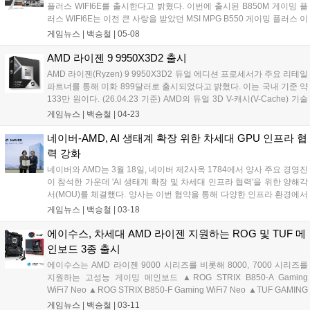
플러스 WIFI6E를 출시한다고 밝혔다. 이번에 출시된 B850M 게이밍 플
러스 WIFI6E는 이전 큰 사랑을 받았던 MSI MPG B550 게이밍 플러스 이
후 약 6년 만에 국내에 새롭게 선보이는 게이밍 플러스 메인보드 라인업
게임뉴스 |
백승철
|
05-08
의 정규 후속작이다. 특히 게임 환경에 최적화된 성능은 물론, 화이트 테
마의 화사한 실버 및 화이트 톤의 디자인을 채택하여 심미적 완성도를
AMD 라이젠 9 9950X3D2 출시
높인 것이 특징이다....
AMD 라이젠(Ryzen) 9 9950X3D2 듀얼 에디션 프로세서가 주요 리테일
파트너를 통해 미화 899달러로 출시되었다고 밝혔다. 이는 국내 기준 약
133만 원이다. (26.04.23 기준) AMD의 듀얼 3D V-캐시(V-Cache) 기술
이 적용된 세계 최초의 데스크톱 프로세서인 9950X3D2는 복잡하고 지
게임뉴스 |
백승철
|
04-23
연 시간에 민감한 작업을 수행하는 개발자와 크리에이터를 위해 설계되
었다. 또한 새로운 메인보드나 메모리 교체 없이 AM5 플랫폼에서 강력
네이버-AMD, AI 생태계 확장 위한 차세대 GPU 인프라 협
한 성능과 향상된 처리량을 제공한다....
력 강화
네이버와 AMD는 3월 18일, 네이버 제2사옥 1784에서 양사 주요 경영진
이 참석한 가운데 'AI 생태계 확장 및 차세대 인프라 협력'을 위한 양해각
서(MOU)를 체결했다. 양사는 이번 협약을 통해 다양한 인프라 환경에서
AI 기술이 유기적으로 연결되는 생태계를 구축하고, 기술 유연성을 높여
게임뉴스 |
백승철
|
03-18
나갈 계획이다. 먼저, 양사는 네이버의 거대언어모델(LLM) '하이퍼클로
바X'에 최적화된 고성능 GPU 연산 환경 구축을 위한 기술 협력을 강화
에이수스, 차세대 AMD 라이젠 지원하는 ROG 및 TUF 메
하고 이를 통해 AI 모델을 안정적으로 운영할 수 있는 인프라 기술을 공
인보드 3종 출시
동으로 고도화해 나간다는 계획이다....
에이수스는 AMD 라이젠 9000 시리즈를 비롯해 8000, 7000 시리즈를
지원하는 고성능 게이밍 메인보드 ▲ROG STRIX B850-A Gaming
WiFi7 Neo ▲ROG STRIX B850-F Gaming WiFi7 Neo ▲TUF GAMING
X870-PRO WiFi7 W Neo 등 3종을 출시한다고 밝혔다. Neo 시리즈는
게임뉴스 |
백승철
|
03-11