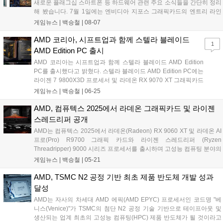
새로운 플래그십 스마트폰 등 하드웨어 관련 주요 소식들을 간단히 정리
명할 예정이다....
해 봤습니다. 7월 1일에는 엔비디아 지포스 그래픽카드의 엔트리 라인
업, RTX 5050이 출시됐습니다. 50 및 60 라인업의 제품은 가격 접근성
게임뉴스 |
백승철
|
08-07
이 좋기 때문에 인기가 좋은 제품임에도 불구하고 이번 RTX 5050은 전
세계 하드웨어 커뮤니티로부터 혹평을 받고 있습니다....
AMD 코리아, 시프트업과 함께 스텔라 블레이드
1
AMD Edition PC 출시
AMD 코리아는 시프트업과 함께 스텔라 블레이드 AMD Edition
PC를 출시했다고 밝혔다. 스텔라 블레이드 AMD Edition PC에는
라이젠 7 9800X3D 프로세서 및 라데온 RX 9070 XT 그래픽카드
가 탑재되어 가장 높은 매우 높음 그래픽 옵션과 4K 해상도에서
게임뉴스 |
백승철
|
06-25
원활한 게임 플레이가 가능하다. 또한, 구매자 전원에게 스팀에서
등록하여 사용 가능한 스텔라 블레이드 게임코드, 스텔라 블레이
AMD, 컴퓨텍스 2025에서 라데온 그래픽카드 및 라이젠
드 장패드 및 아크릴 스탠드의 특전 혜택이 제공된다....
스레드리퍼 공개
AMD는 컴퓨텍스 2025에서 라데온(Radeon) RX 9060 XT 및 라데온 AI
프로(Pro) R9700 그래픽 카드와 라이젠 스레드리퍼 (Ryzen
Threadripper) 9000 시리즈 프로세서를 출시하며 고성능 컴퓨팅 분야의
새로운 혁신을 공개했다. 게이밍, 콘텐츠 제작, 전문 산업 및 AI 개발 분야
게임뉴스 |
백승철
|
05-21
등 까다로운 워크로드에 대처하도록 설계된 신제품을 통해 AMD는 보다
혁신적인 컴퓨팅 경험을 제공할 예정이다....
AMD, TSMC N2 공정 기반 최초 제품 반도체 개발 성과
달성
AMD는 자사의 차세대 AMD 에픽(AMD EPYC) 프로세서인 코드명 "베
니스(Venice)"가 TSMC의 첨단 N2 공정 기술 기반으로 테이프아웃 및
생산되는 업계 최초의 고성능 컴퓨팅(HPC) 제품 반도체가 될 것이라고