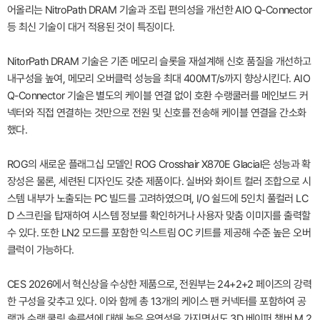
어올리는 NitroPath DRAM 기술과 조립 편의성을 개선한 AIO Q-Connector
등 최신 기술이 대거 적용된 것이 특징이다.
NitorPath DRAM 기술은 기존 메모리 슬롯을 재설계해 신호 품질을 개선하고
내구성을 높여, 메모리 오버클럭 성능을 최대 400MT/s까지 향상시킨다. AIO
Q-Connector 기술은 별도의 케이블 연결 없이 호환 수랭쿨러를 메인보드 커
넥터와 직접 연결하는 것만으로 전원 및 신호를 전송해 케이블 연결을 간소화
했다.
ROG의 새로운 플래그십 모델인 ROG Crosshair X870E Glacial은 성능과 확
장성은 물론, 세련된 디자인도 갖춘 제품이다. 실버와 화이트 컬러 조합으로 시
스템 내부가 노출되는 PC 빌드를 고려하였으며, I/O 쉴드에 5인치 풀컬러 LC
D 스크린을 탑재하여 시스템 정보를 확인하거나 사용자 맞춤 이미지를 출력할
수 있다. 또한 LN2 모드를 포함한 익스트림 OC 키트를 제공해 수준 높은 오버
클럭이 가능하다.
CES 2026에서 혁신상을 수상한 제품으로, 전원부는 24+2+2 페이즈의 강력
한 구성을 갖추고 있다. 이와 함께 총 13개의 케이스 팬 커넥터를 포함하여 공
랭과 수랭 쿨링 솔루션에 대해 높은 유연성을 가지면서도 3D 베이퍼 챔버 M.2