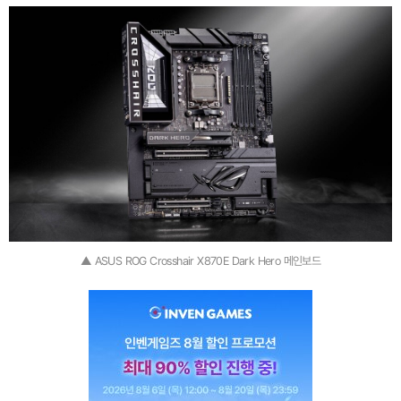
▲ ASUS ROG Crosshair X870E Dark Hero 메인보드