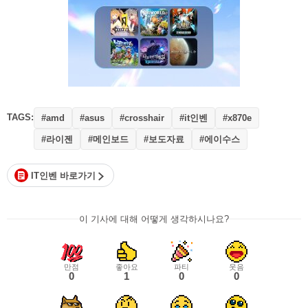
TAGS:
#it인벤
#amd
#asus
#crosshair
#x870e
#라이젠
#메인보드
#보도자료
#에이수스
IT인벤 바로가기
이 기사에 대해 어떻게 생각하시나요?
만점
좋아요
파티
웃음
0
1
0
0