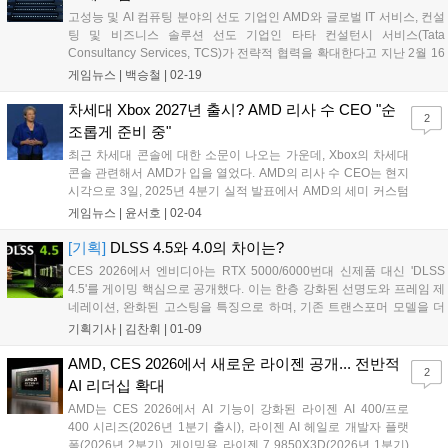
고성능 및 AI 컴퓨팅 분야의 선도 기업인 AMD와 글로벌 IT 서비스, 컨설
팅 및 비즈니스 솔루션 선도 기업인 타타 컨설턴시 서비스(Tata
Consultancy Services, TCS)가 전략적 협력을 확대한다고 지난 2월 16
일 발표했다. TCS는 자회사 하이퍼볼트 AI 데이터센터(HyperVault AI
게임뉴스 |
백승철
|
02-19
Data Center Limited, 이하 하이퍼볼트)를 통해 AMD와 협력해 인도의
국가 AI 이니셔티브를 지원하는 AMD '헬리오스(Helios)' 플랫폼 기반 랙
차세대 Xbox 2027년 출시? AMD 리사 수 CEO "순
2
스케일 AI 인프라 설계를 공동 개발할 예정이다....
조롭게 준비 중"
최근 차세대 콘솔에 대한 소문이 나오는 가운데, Xbox의 차세대
콘솔 관련해서 AMD가 입을 열었다. AMD의 리사 수 CEO는 현지
시각으로 3일, 2025년 4분기 실적 발표에서 AMD의 세미 커스텀
SoC(System on Chip, CPU와 GPU, 메모리 등을 칩 하나에 통합
게임뉴스 |
윤서호
|
02-04
한 반도체) 차세대 콘솔 개발이 2027년 출시를 지원할 수 있게끔
준...
[기획]
DLSS 4.5와 4.0의 차이는?
CES 2026에서 엔비디아는 RTX 5000/6000번대 신제품 대신 'DLSS
4.5'를 게이밍 핵심으로 공개했다. 이는 한층 강화된 선명도와 프레임 제
네레이션, 완화된 고스팅을 특징으로 하며, 기존 트랜스포머 모델을 더
욱 강화한 버전이다. DLSS 4.5는 한국 시간 1월 13일에 정식 출시될 예
기획기사 |
김찬휘
|
01-09
정이다....
AMD, CES 2026에서 새로운 라이젠 공개... 전반적
2
AI 리더십 확대
AMD는 CES 2026에서 AI 기능이 강화된 라이젠 AI 400/프로
400 시리즈(2026년 1분기 출시), 라이젠 AI 헤일로 개발자 플랫
폼(2026년 2분기), 게이밍용 라이젠 7 9850X3D(2026년 1분기)