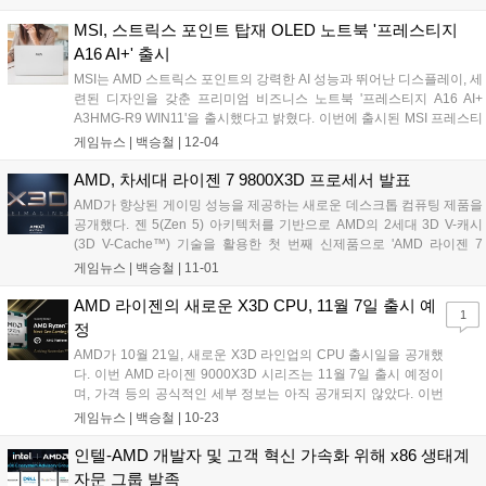
더에 대한 평가를 반영합니다....
MSI, 스트릭스 포인트 탑재 OLED 노트북 '프레스티지
A16 AI+' 출시
MSI는 AMD 스트릭스 포인트의 강력한 AI 성능과 뛰어난 디스플레이, 세
련된 디자인을 갖춘 프리미엄 비즈니스 노트북 '프레스티지 A16 AI+
A3HMG-R9 WIN11'을 출시했다고 밝혔다. 이번에 출시된 MSI 프레스티
지 A16 AI+ A3HMG-R9 WIN11은 비즈니스 사용자부터 전문 디자인 툴
게임뉴스 |
백승철
|
12-04
을 사용하는 디자이너, 문서 작업을 즐기는 일반 소비자까지 다양한 사
용자에게 최적화된 경험을 제공한다. 최신 AMD 라이젠(Ryzen) AI 9
AMD, 차세대 라이젠 7 9800X3D 프로세서 발표
365 프로세서(10개 코어, 20개 스레드)와 라데온(Radeon) 880M 그래
AMD가 향상된 게이밍 성능을 제공하는 새로운 데스크톱 컴퓨팅 제품을
픽을 탑재하여, 이동 중에도 고사양의 작업을 원활하게 처리할 수 있다.
공개했다. 젠 5(Zen 5) 아키텍처를 기반으로 AMD의 2세대 3D V-캐시
특히, 고급 Zen5 아키텍처로 제작된 스트릭스 포인트(Strix Point)는 50
(3D V-Cache™) 기술을 활용한 첫 번째 신제품으로 'AMD 라이젠 7
개의 NPU TOPS를 통해 AI 프로그램을 가속화하여 다양한 작업에서 극
9800X3D' 데스크톱 프로세서를 발표했다. AMD 라이젠 7 9800X3D 프
게임뉴스 |
백승철
|
11-01
대화된 안정성과 효율성을 제공한다....
로세서는 2세대 AMD 3D V-캐시 기술로 재설계된 최첨단 온칩 메모리
솔루션을 탑재했다. 이 솔루션은 젠 5 코어의 온도를 낮추고, 클럭 속도
AMD 라이젠의 새로운 X3D CPU, 11월 7일 출시 예
1
를 높이기 위해 64MB의 캐시 메모리를 프로세서 아래로 재배치함으로
정
써, CCD(Core Complex Die)를 냉각 솔루션에 더 가깝게 배치되도록 설
AMD가 10월 21일, 새로운 X3D 라인업의 CPU 출시일을 공개했
계되었다....
다. 이번 AMD 라이젠 9000X3D 시리즈는 11월 7일 출시 예정이
며, 가격 등의 공식적인 세부 정보는 아직 공개되지 않았다. 이번
에 새롭게 출시 예정인 9000X3D 시리즈 CPU는 지난 8월에 출시
게임뉴스 |
백승철
|
10-23
된 AMD 라이젠 9000번대 시리즈와 동일하게 Zen 5 마이크로아
키텍처를 채택하여 AM5 소켓과 호환된다. 아울러 PCIe 5.0과
인텔-AMD 개발자 및 고객 혁신 가속화 위해 x86 생태계
DDR5를 지원한다....
자문 그룹 발족