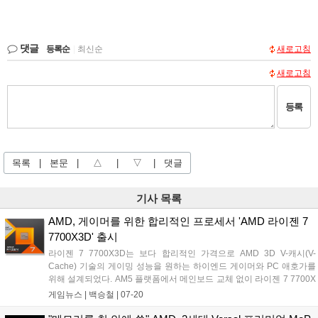
댓글
등록순
|
최신순
새로고침
새로고침
등록
목록
|
본문
|
△
|
▽
|
댓글
기사 목록
AMD, 게이머를 위한 합리적인 프로세서 'AMD 라이젠 7
7700X3D' 출시
라이젠 7 7700X3D는 보다 합리적인 가격으로 AMD 3D V-캐시(V-
Cache) 기술의 게이밍 성능을 원하는 하이엔드 게이머와 PC 애호가를
위해 설계되었다. AM5 플랫폼에서 메인보드 교체 없이 라이젠 7 7700X
대비 향상된 게이밍 성능을 제공한다. Zen4 공정 기술이 적용된 라이젠
게임뉴스 |
백승철
|
07-20
7 7700X3D의 주요 사양은 8코어 16스레드, 최대 부스트 클럭 4.5GHz,
TDP 120W, 총 캐시 104MB 등이다. 지원 칩셋의 메인보드는 A620,