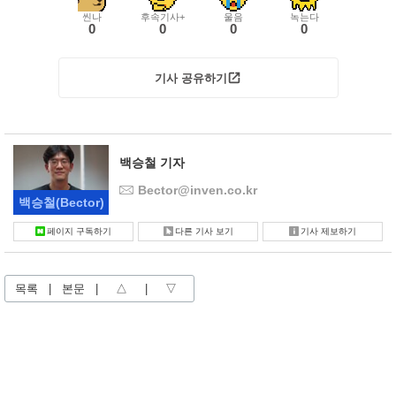
씬나
후속기사+
울음
녹는다
0
0
0
0
기사 공유하기
백승철 기자
Bector@inven.co.kr
백승철
(Bector)
페이지 구독하기
다른 기사 보기
기사 제보하기
목록
|
본문
|
△
|
▽