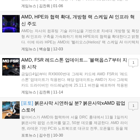
등 모바일 및 데스크톱 프로세서 포트폴리오를 공개했다. AI PC
게임뉴스 |
김찬휘
|
01-06
시대의 혁신을 주도하며 더 스마트하고 몰입감 있는 경험을 제공
할 예정이다....
AMD, HPE와 협력 확대, 개방형 랙 스케일 AI 인프라 혁
신 주도
AMD는 자사의 컴퓨팅 기술 리더십을 기반으로 차세대 개방형 및 확장
형 AI 인프라 구축을 가속화하기 위해 HPE와의 협력을 확대한다고 밝혔
다. 이에 따라 HPE는 AMD의 '헬리오스(Helios)' 랙 스케일 AI 아키텍처
를 도입하는 최초의 시스템 제공업체 중 하나가 된다. 헬리오스 아키텍
게임뉴스 |
백승철
|
12-03
처는 이더넷 기반의 고대역폭 연결을 매끄럽게 지원하고자 브로드컴
(Broadcom)과 협력해 특수 설계한 'HPE 주니퍼 네트워킹(Juniper
AMD, FSR 레드스톤 업데이트... '블랙옵스7'부터 지
1
Networking)' 스케일업 스위치와 소프트웨어를 통합한 것이 특징이다....
원 시작
금일(14일)부터 RX9000번대 그래픽 카드에 AMD FSR의 '레드
스톤' 업데이트가 적용된다. 해당 업데이트는 AMD가 자사 그래픽
카드 드라이버인 아드레날린에 25.11.1 버전을 배포하며 적용된
것으로 올해 5월 컴퓨텍스에 첫 발표 이후 6개월 만에 적용됐다.
게임뉴스 |
김찬휘
|
11-14
처음으로 기술을 적용 받는 타이틀은 25.11.1 버전 드라이버와 동
시기에 출시된 '콜...
[포토]
붉은사막 시연하실 분? 붉은사막xAMD 팝업
1
스토어
펄어비스가 AMD와 협력하여 서울 DRC 홍대에서 11월 1일까지
붉은사막 팝업 스토어를 열고, 50분 데모를 제공한다. AMD 라이
젠, 라데온 기반 PC와 노트북으로 대규모 전투, 오픈월드 등을 체
험할 수 있다. 팝업 스토어는 다트, 룰렛, 포토존 등 다양한 즐길
포토뉴스 |
김수진
|
10-30
거리를 제공하며, 붉은사막 한정판 그래픽 카드 등 경품 추첨 이