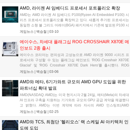
기존 세대 메인보드 대비 차세대 AMD 라이젠 프로세서를 위한 향상된
메모리 성능 그리고 확장성과 사용자 편의성을 제공하는 것에 초점을 맞
AMD, 라이젠 AI 임베디드 프로세서 포트폴리오 확장
춘 리프레시 모델이다. NitroPath DRAM 기술을 적용하여 신호 무결성
AMD는 AMD 라이젠 AI 임베디드 P100(Ryzen AI Embedded P100) 시
을 높여 고클럭 메모리 및 안정적인 오버클럭을 지원한다. 또한 PCIe 5.0
리즈 프로세서 포트폴리오를 확장하고 있다. 새롭게 추가된 프로세서는
기반 그래픽카드 및 스토리지 재배분을 통해 확장성을 확보하였다....
동일한 소형 볼 그리드 어레이(BGA) 패키지에서 기존에 발표된 P100 시
리즈 프로세서 대비 최대 2배의 CPU 코어 수, 최대 8배의 GPU 연산 성
게임뉴스 |
백승철
|
03-10
능, 그리고 약 36% 향상된 시스템 TOPS(초당 테라 연산) 성능을 제공한
다....
에이수스, 차세대 플래그십 ROG CROSSHAIR X870E 메
인보드 2종 출시
에이수스 코리아는 편의성과 고성능으로 AMD 라이젠 9000 시리즈 프
로세서와 구성할 수 있는 플래그십 메인보드 'ROG Crosshair X870E
Glacial' 및 'ROG Crosshair X870E Dark Hero'를 출시했다. ROG
Crosshair 메인보드 시리즈는 20년의 역사를 바탕으로 하이엔드 부품,
게임뉴스 |
백승철
|
03-06
다양한 부가 기능과 전문적인 BIOS 컨트롤, 사용자 친화적인 인터페이
스와 뛰어난 성능을 갖춘 라인업이다. 특히 이번 신제품에는 DDR5 메모
AMD와 메타, 6기가와트 규모의 AMD GPU 도입을 위한
리 성능을 끌어올리는 NitroPath DRAM 기술과 조립 편의성을 개선한
파트너십 확대 발표
AIO Q-Connector 등 최신 기술이 대거 적용된 것이 특징이다....
AMD(NASDAQ: AMD)는 미국 현지시각 2월 24일, 메타(Meta)의 차세대
AI 인프라 구축을 지원하는 기가와트 규모의 GPU 공급 계약을 체결했다
고 밝혔다. AMD는 이번 계약에 따라 자사의 AMD 인스팅트(AMD
Instinct) GPU를 여러 세대에 걸쳐 공급할 예정이다. 이번 계약은 양사의
게임뉴스 |
백승철
|
02-25
기존 전략적 파트너십을 확대하는 것으로, 반도체, 시스템, 소프트웨어
전반에 걸친 로드맵을 일치시켜 메타 워크로드에 최적화된 AI 플랫폼을
AMD와 TCS, 최첨단 '헬리오스' 랙 스케일 AI 아키텍처 인
제공하는 것을 목표로 한다....
도에 도입