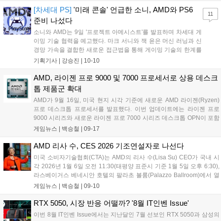
벤트도 진행한다....
[차세대 PS]
'미래 콘솔' 언급한 소니, AMD와 PS6
11
준비 나섰다
소니와 AMD는 9일 '프로젝트 아메시스트'를 발표하며 차세대 게
이밍 기술 협력을 예고했다. 마크 서니와 잭 윤은 머신 러닝과 신
경망 가속을 결합한 새로운 접근법을 통해 게이밍 기술의 한계를
극복하고자 한다. 뉴럴 어레이, 래디언스 코어, 유니버설 압축 등
기획기사 |
강승진
|
10-10
세 가지 기술 혁신을 통해 FSR, PSSR과 같은 업스케일링 기술의
성능을 향상시키고 레이 트레이싱 성능을 개선하며 메모리 대역
AMD, 라이젠 프로 9000 및 7000 프로세서로 상용 데스크
폭 사용을 줄일 계획이다....
톱 제품군 확대
AMD가 9월 16일, 미국 현지 시각 기준에 새로운 AMD 라이젠(Ryzen)
프로 데스크톱 프로세서를 발표했다. 이번 업데이트에는 라이젠 프로
9000 시리즈와 새로운 라이젠 프로 7000 시리즈 데스크톱 OPN이 포함
된다. 비즈니스 데스크톱을 위해 설계된 라이젠 프로 9000 시리즈는 고
게임뉴스 |
백승철
|
09-17
성능 "젠 5(Zen 5)" 아키텍처를 기반으로 하며, 새롭게 추가된 라이젠 프
로 7000 프로세서는 효율적인 "젠 4(Zen 4)" 아키텍처를 기반으로 한다.
AMD 리사 수, CES 2026 기조연설자로 나선다
두 제품군은 AMD 프로 기술과 결합해 업계 선도적 성능, 기업용 보안,
미국 소비자기술협회(CTA)는 AMD의 리사 수(Lisa Su) CEO가 국내 시
간소화된 관리 기능을 제공하며 현대적 업무 환경에 최적화된 생산성을
각 2026년 1월 6일 오전 11:30(태평양 표준시 기준 1월 5일 오후 6:30),
지원한다....
라스베이거스 베네시안 호텔의 팔라초 볼룸(Palazzo Ballroom)에서 열
리는 CES 2026 개막 기조연설을 맡게 되었다고 발표했다. 리사 수 CEO
게임뉴스 |
백승철
|
09-10
는 기조연설에서 클라우드부터 엔터프라이즈, 엣지, 디바이스에 이르는
미래형 AI 솔루션에 대한 AMD의 비전을 소개할 예정이며, AMD의 CPU,
RTX 5050, 시장 반응 어떨까? '8월 IT인벤 Issue'
GPU, 적응형 컴퓨팅, AI 소프트웨어 및 솔루션 등 폭넓은 포트폴리오가
이번 8월 IT인벤 Issue에서는 지난달인 7월 선보인 RTX 5050과 삼성의
고객과 파트너들의 세계의 주요 과제 해결에 어떻게 기여하고 있는지 설