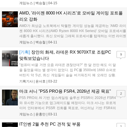
발표했다. 또한, AMD는 TSMC의 애리조나 신규 제조 시설에서 5세대
게임뉴스 |
백승철
|
04-15
AMD 에픽 CPU 제품의 반도체 구현 및 검증을 성공적으로 완료했다고
밝혔다. 내년 출시를 목표로 하는 베니스는 AMD의 데이터센터 CPU 로
AMD, '라이젠 8000 HX 시리즈'로 모바일 게이밍 포트폴
드맵 추진에 있어 중요한 의미를 차지하는 제품으로, 이번 성과는 새로
리오 강화
운 설계 아키텍처와 최첨단 공정 기술을 공동 최적화하기 위한 AMD와
AMD가 최상급 노트북에서 탁월한 게이밍 성능을 제공하는 'AMD 라이
TSMC의 반도체 제조 파트너십의 강점을 보여주는 사례다....
젠 8000 HX 시리즈(AMD Ryzen 8000 HX Series)' 모바일 프로세서를
새롭게 출시했다. 최신 모바일 그래픽 프로세서를 탑재하는 이번 라이젠
8000 HX 시리즈는 휴대성은 물론, 데스크톱 수준의 성능을 원하는 게이
게임뉴스 |
백승철
|
04-11
머 및 콘텐츠 크리에이터에게 최적화된 솔루션이다....
[기획]
장안의 화제, 라데온 RX 9070XT로 조립PC
9
맞춰보았습니다
"컴퓨터 바꿀 거면 요즘 라데온 괜찮던데?" 한 달 전만 해도 이 말
을 들었을 때는 별 생각이 없었다. 집 PC를 3500x에 1660 슈퍼로
버틴지 약 5년, 최신 게임들이 슬슬 버거워진지 꽤 오래인 상황.
그럼에도 "아직 버틸만 해, 버티는 거다!"라고 거의 코인채굴 감독
기획기사 |
윤서호
|
03-22
관(?)마냥 혹독하게 채찍질하며 소위 버티기를 할 생각이었다. 어
지간한 게임은 P...
마크 서니 "PS5 PRO용 FSR4, 2026년 제공 목표"
2
PS5 PRO의 AI 기반 업스케일링 솔루션 PSSR이 2026년 FSR4
와 유사한 기능으로 업그레이드될 예정이다. 마크 서니는 유로게
이머 인터뷰에서 PSSR 진화를 목표로, 머신러닝 기반 FSR4의
뛰어난 결과물을 극찬했다. PS5 PRO GPU 아키텍처 문제로
게임뉴스 |
윤홍만
|
03-11
FSR4 재구현이 필요하지만, PSSR 통합을 2025년 목표로 제시
하며 자신감을 보였다....
IT인벤 2월 추천 PC 견적 및 부품
1