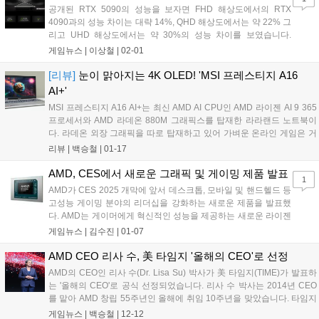
공개된 RTX 5090의 성능을 보자면 FHD 해상도에서의 RTX
4090과의 성능 차이는 대략 14%, QHD 해상도에서는 약 22% 그
리고 UHD 해상도에서는 약 30%의 성능 차이를 보였습니다.
RTX 5080의 경우 메모리 용량, 메모리 버스, 대역폭 등 모든 부분
게임뉴스 |
이상철
|
02-01
이 절반 수준으로 커팅되었고 TGP는 360W로 RTX 4080의
320W에 비해서 40W 정도 소폭 높아졌습니다....
[리뷰]
눈이 맑아지는 4K OLED! 'MSI 프레스티지 A16
AI+'
MSI 프레스티지 A16 AI+는 최신 AMD AI CPU인 AMD 라이젠 AI 9 365
프로세서와 AMD 라데온 880M 그래픽스를 탑재한 라라랜드 노트북이
다. 라데온 외장 그래픽을 따로 탑재하고 있어 가벼운 온라인 게임은 거
뜬하고 비즈니스 노트북에서는 좀 버거운 오버워치 2 등의 경쟁 게임은
리뷰 |
백승철
|
01-17
충분히 잘 돌아가는 정도의 좋은 사양을 갖추고 있다. 좋은 사양임에도
불구하고 AI 비즈니스 노트북답게 16.9mm의 얇은 두께 그리고 이와 어
AMD, CES에서 새로운 그래픽 및 게이밍 제품 발표
1
울리는 심플하고 고급스러운 디자인을 갖추고 있다. 또한 16인치의 화면
AMD가 CES 2025 개막에 앞서 데스크톱, 모바일 및 핸드헬드 등
에도 불구하고 2kg이 넘지 않은 무게도 눈에 띈다. 16인치의 화면과
고성능 게이밍 분야의 리더십을 강화하는 새로운 제품을 발표했
UHD+의 해상도, OLED 패널의 또렷함이 삼위일체를 이뤄 보는 맛이 나
다. AMD는 게이머에게 혁신적인 성능을 제공하는 새로운 라이젠
는 디스플레이를 지원한다....
9950X3D(Ryzen™ 9950X3D) 및 라이젠 9900X3D(Ryzen™
게임뉴스 |
김수진
|
01-07
9900X3D) 시리즈 데스크톱 프로세서를 공개했으며, 이동 중에도
AAA급 게임...
AMD CEO 리사 수, 美 타임지 '올해의 CEO'로 선정
AMD의 CEO인 리사 수(Dr. Lisa Su) 박사가 美 타임지(TIME)가 발표하
는 '올해의 CEO'로 공식 선정되었습니다. 리사 수 박사는 2014년 CEO
를 맡아 AMD 창립 55주년인 올해에 취임 10주년을 맞았습니다. 타임지
는 올해의 CEO 선정에 있어 2024년에 업계와 세계에 큰 영향을 미친 리
게임뉴스 |
백승철
|
12-12