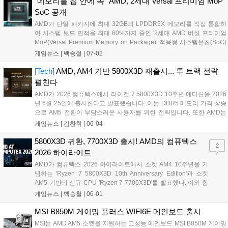
"메모리를 칩 안에 쏙" AMD, 2세대 Versal 프리미엄 MoP
X670E, X670, B650E, B650, X870E, X870, B840, B850 등이다....
SoC 공개
AMD가 단일 패키지에 최대 32GB의 LPDDR5X 메모리를 직접 통합하
여 시스템 보드 면적을 최대 60%까지 줄인 '2세대 AMD 버설 프리미엄
MoP(Versal Premium Memory on Package)' 적응형 시스템온칩(SoC)
을 발표했다. 해당 제품은 최대 307GB/s의 압도적인 전송 대역폭을 확보
게임뉴스 |
백승철
|
07-02
하여 데이터 이동 속도를 극대화하고 지연 시간을 대폭 줄인 것이 특징
이다. 고대역폭과 공간 효율성이 필수적인 피지컬 AI, 네트워킹, 전문가
[Tech]
AMD, AM4 기반 5800X3D 재출시... 투 트랙 전략
용 비디오 편집 및 국방 가속 시스템 등 다양한 고성능 컴퓨팅 환경에서
펼친다
핵심적인 역할을 할 것으로 기대된다....
AMD가 2026 컴퓨텍스에서 라이젠 7 5800X3D 10주년 에디션을 2026
년 6월 25일에 출시한다고 발표했습니다. 이는 DDR5 메모리 가격 상승
으로 AM5 전환이 부담스러운 사용자를 위한 전략입니다. 또한 AMD는
AM5 소켓 지원을 2029년까지 연장하여 사용자의 업그레이드 경로를 보
게임뉴스 |
김찬휘
|
06-04
장하겠다고 밝혔습니다. 3D V-캐시 기술이 적용된 5800X3D의 재출시
로 가성비 중심의 소비자 수요를 충족하고 장기적인 플랫폼 지원을 강화
5800X3D 귀환, 7700X3D 출시! AMD의 컴퓨텍스
2
하려는 AMD의 투 트랙 전략이 돋보입니다....
2026 하이라이트
AMD가 컴퓨텍스 2026 하이라이트에서 소켓 AM4 10주년을 기
념하는 'Ryzen 7 5800X3D 10th Anniversary Edition'과 소켓
AM5 기반의 신규 CPU 'Ryzen 7 7700X3D'를 발표했다. 이와 함
께 QHD 게임 환경을 겨냥한 그래픽카드 'Radeon RX 9070
게임뉴스 |
백승철
|
06-01
GRE'의 글로벌 출시를 확정하고, 소켓 AM5 플랫폼의 지원 기간
을 2029년까지 공식 연장했다....
MSI B850M 게이밍 플러스 WIFI6E 메인보드 출시
MSI는 AMD AM5 소켓을 지원하는 고성능 메인보드 MSI B850M 게이밍