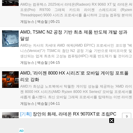
AMD는 컴퓨텍스 2025에서 라데온(Radeon) RX 9060 XT 및 라데온 AI
프로(Pro) R9700 그래픽 카드와 라이젠 스레드리퍼 (Ryzen
Threadripper) 9000 시리즈 프로세서를 출시하며 고성능 컴퓨팅 분야의
새로운 혁신을 공개했다. 게이밍, 콘텐츠 제작, 전문 산업 및 AI 개발 분야
게임뉴스 |
백승철
|
05-21
등 까다로운 워크로드에 대처하도록 설계된 신제품을 통해 AMD는 보다
혁신적인 컴퓨팅 경험을 제공할 예정이다....
AMD, TSMC N2 공정 기반 최초 제품 반도체 개발 성과
달성
AMD는 자사의 차세대 AMD 에픽(AMD EPYC) 프로세서인 코드명 "베
니스(Venice)"가 TSMC의 첨단 N2 공정 기술 기반으로 테이프아웃 및
생산되는 업계 최초의 고성능 컴퓨팅(HPC) 제품 반도체가 될 것이라고
발표했다. 또한, AMD는 TSMC의 애리조나 신규 제조 시설에서 5세대
게임뉴스 |
백승철
|
04-15
AMD 에픽 CPU 제품의 반도체 구현 및 검증을 성공적으로 완료했다고
밝혔다. 내년 출시를 목표로 하는 베니스는 AMD의 데이터센터 CPU 로
AMD, '라이젠 8000 HX 시리즈'로 모바일 게이밍 포트폴
드맵 추진에 있어 중요한 의미를 차지하는 제품으로, 이번 성과는 새로
리오 강화
운 설계 아키텍처와 최첨단 공정 기술을 공동 최적화하기 위한 AMD와
AMD가 최상급 노트북에서 탁월한 게이밍 성능을 제공하는 'AMD 라이
TSMC의 반도체 제조 파트너십의 강점을 보여주는 사례다....
젠 8000 HX 시리즈(AMD Ryzen 8000 HX Series)' 모바일 프로세서를
새롭게 출시했다. 최신 모바일 그래픽 프로세서를 탑재하는 이번 라이젠
8000 HX 시리즈는 휴대성은 물론, 데스크톱 수준의 성능을 원하는 게이
게임뉴스 |
백승철
|
04-11
머 및 콘텐츠 크리에이터에게 최적화된 솔루션이다....
[기획]
장안의 화제, 라데온 RX 9070XT로 조립PC
9
맞춰보았습니다
"컴퓨터 바꿀 거면 요즘 라데온 괜찮던데?" 한 달 전만 해도 이 말
AD
을 들었을 때는 별 생각이 없었다. 집 PC를 3500x에 1660 슈퍼로