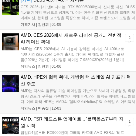
CES 2026에서 엔비디아는 RTX 5000/6000번대 신제품 대신 'DLSS
4.5'를 게이밍 핵심으로 공개했다. 이는 한층 강화된 선명도와 프레임 제
네레이션, 완화된 고스팅을 특징으로 하며, 기존 트랜스포머 모델을 더
욱 강화한 버전이다. DLSS 4.5는 한국 시간 1월 13일에 정식 출시될 예
기획기사 |
김찬휘
|
01-09
정이다....
AMD, CES 2026에서 새로운 라이젠 공개... 전반적
2
AI 리더십 확대
AMD는 CES 2026에서 AI 기능이 강화된 라이젠 AI 400/프로
400 시리즈(2026년 1분기 출시), 라이젠 AI 헤일로 개발자 플랫
폼(2026년 2분기), 게이밍용 라이젠 7 9850X3D(2026년 1분기)
등 모바일 및 데스크톱 프로세서 포트폴리오를 공개했다. AI PC
게임뉴스 |
김찬휘
|
01-06
시대의 혁신을 주도하며 더 스마트하고 몰입감 있는 경험을 제공
할 예정이다....
AMD, HPE와 협력 확대, 개방형 랙 스케일 AI 인프라 혁
신 주도
AMD는 자사의 컴퓨팅 기술 리더십을 기반으로 차세대 개방형 및 확장
형 AI 인프라 구축을 가속화하기 위해 HPE와의 협력을 확대한다고 밝혔
다. 이에 따라 HPE는 AMD의 '헬리오스(Helios)' 랙 스케일 AI 아키텍처
를 도입하는 최초의 시스템 제공업체 중 하나가 된다. 헬리오스 아키텍
게임뉴스 |
백승철
|
12-03
처는 이더넷 기반의 고대역폭 연결을 매끄럽게 지원하고자 브로드컴
(Broadcom)과 협력해 특수 설계한 'HPE 주니퍼 네트워킹(Juniper
AMD, FSR 레드스톤 업데이트... '블랙옵스7'부터 지
1
Networking)' 스케일업 스위치와 소프트웨어를 통합한 것이 특징이다....
원 시작
금일(14일)부터 RX9000번대 그래픽 카드에 AMD FSR의 '레드