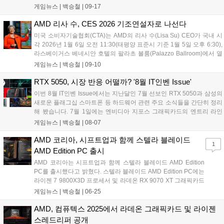
된다. 비즈니스 데스크톱을 위해 설계된 라이젠 프로 9000 시리즈는 고
게임뉴스 |
백승철
|
09-17
성능 "젠 5(Zen 5)" 아키텍처를 기반으로 하며, 새롭게 추가된 라이젠 프
로 7000 프로세서는 효율적인 "젠 4(Zen 4)" 아키텍처를 기반으로 한다.
AMD 리사 수, CES 2026 기조연설자로 나선다
두 제품군은 AMD 프로 기술과 결합해 업계 선도적 성능, 기업용 보안,
미국 소비자기술협회(CTA)는 AMD의 리사 수(Lisa Su) CEO가 국내 시
간소화된 관리 기능을 제공하며 현대적 업무 환경에 최적화된 생산성을
각 2026년 1월 6일 오전 11:30(태평양 표준시 기준 1월 5일 오후 6:30),
지원한다....
라스베이거스 베네시안 호텔의 팔라초 볼룸(Palazzo Ballroom)에서 열
리는 CES 2026 개막 기조연설을 맡게 되었다고 발표했다. 리사 수 CEO
게임뉴스 |
백승철
|
09-10
는 기조연설에서 클라우드부터 엔터프라이즈, 엣지, 디바이스에 이르는
미래형 AI 솔루션에 대한 AMD의 비전을 소개할 예정이며, AMD의 CPU,
RTX 5050, 시장 반응 어떨까? '8월 IT인벤 Issue'
GPU, 적응형 컴퓨팅, AI 소프트웨어 및 솔루션 등 폭넓은 포트폴리오가
이번 8월 IT인벤 Issue에서는 지난달인 7월 선보인 RTX 5050과 삼성의
고객과 파트너들의 세계의 주요 과제 해결에 어떻게 기여하고 있는지 설
새로운 플래그십 스마트폰 등 하드웨어 관련 주요 소식들을 간단히 정리
명할 예정이다....
해 봤습니다. 7월 1일에는 엔비디아 지포스 그래픽카드의 엔트리 라인
업, RTX 5050이 출시됐습니다. 50 및 60 라인업의 제품은 가격 접근성
게임뉴스 |
백승철
|
08-07
이 좋기 때문에 인기가 좋은 제품임에도 불구하고 이번 RTX 5050은 전
세계 하드웨어 커뮤니티로부터 혹평을 받고 있습니다....
AMD 코리아, 시프트업과 함께 스텔라 블레이드
1
AMD Edition PC 출시
AMD 코리아는 시프트업과 함께 스텔라 블레이드 AMD Edition
PC를 출시했다고 밝혔다. 스텔라 블레이드 AMD Edition PC에는
라이젠 7 9800X3D 프로세서 및 라데온 RX 9070 XT 그래픽카드
가 탑재되어 가장 높은 매우 높음 그래픽 옵션과 4K 해상도에서
게임뉴스 |
백승철
|
06-25
원활한 게임 플레이가 가능하다. 또한, 구매자 전원에게 스팀에서
등록하여 사용 가능한 스텔라 블레이드 게임코드, 스텔라 블레이
AMD, 컴퓨텍스 2025에서 라데온 그래픽카드 및 라이젠
드 장패드 및 아크릴 스탠드의 특전 혜택이 제공된다....
스레드리퍼 공개