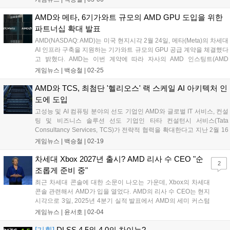
다양한 부가 기능과 전문적인 BIOS 컨트롤, 사용자 친화적인 인터페이
스와 뛰어난 성능을 갖춘 라인업이다. 특히 이번 신제품에는 DDR5 메모
AMD와 메타, 6기가와트 규모의 AMD GPU 도입을 위한
리 성능을 끌어올리는 NitroPath DRAM 기술과 조립 편의성을 개선한
파트너십 확대 발표
AIO Q-Connector 등 최신 기술이 대거 적용된 것이 특징이다....
AMD(NASDAQ: AMD)는 미국 현지시각 2월 24일, 메타(Meta)의 차세대
AI 인프라 구축을 지원하는 기가와트 규모의 GPU 공급 계약을 체결했다
고 밝혔다. AMD는 이번 계약에 따라 자사의 AMD 인스팅트(AMD
Instinct) GPU를 여러 세대에 걸쳐 공급할 예정이다. 이번 계약은 양사의
게임뉴스 |
백승철
|
02-25
기존 전략적 파트너십을 확대하는 것으로, 반도체, 시스템, 소프트웨어
전반에 걸친 로드맵을 일치시켜 메타 워크로드에 최적화된 AI 플랫폼을
AMD와 TCS, 최첨단 '헬리오스' 랙 스케일 AI 아키텍처 인
제공하는 것을 목표로 한다....
도에 도입
고성능 및 AI 컴퓨팅 분야의 선도 기업인 AMD와 글로벌 IT 서비스, 컨설
팅 및 비즈니스 솔루션 선도 기업인 타타 컨설턴시 서비스(Tata
Consultancy Services, TCS)가 전략적 협력을 확대한다고 지난 2월 16
일 발표했다. TCS는 자회사 하이퍼볼트 AI 데이터센터(HyperVault AI
게임뉴스 |
백승철
|
02-19
Data Center Limited, 이하 하이퍼볼트)를 통해 AMD와 협력해 인도의
국가 AI 이니셔티브를 지원하는 AMD '헬리오스(Helios)' 플랫폼 기반 랙
차세대 Xbox 2027년 출시? AMD 리사 수 CEO "순
2
스케일 AI 인프라 설계를 공동 개발할 예정이다....
조롭게 준비 중"
최근 차세대 콘솔에 대한 소문이 나오는 가운데, Xbox의 차세대
콘솔 관련해서 AMD가 입을 열었다. AMD의 리사 수 CEO는 현지
시각으로 3일, 2025년 4분기 실적 발표에서 AMD의 세미 커스텀
SoC(System on Chip, CPU와 GPU, 메모리 등을 칩 하나에 통합
게임뉴스 |
윤서호
|
02-04
한 반도체) 차세대 콘솔 개발이 2027년 출시를 지원할 수 있게끔
준...
[기획]
DLSS 4.5와 4.0의 차이는?