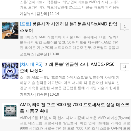
스톤' 업데이트가 적용된다. 해당 업데이트는 AMD가 자사 그래픽
카드 드라이버인 아드레날린에 25.11.1 버전을 배포하며 적용된
것으로 올해 5월 컴퓨텍스에 첫 발표 이후 6개월 만에 적용됐다.
게임뉴스 |
김찬휘
|
11-14
처음으로 기술을 적용 받는 타이틀은 25.11.1 버전 드라이버와 동
시기에 출시된 '콜...
[포토]
붉은사막 시연하실 분? 붉은사막xAMD 팝업
1
스토어
펄어비스가 AMD와 협력하여 서울 DRC 홍대에서 11월 1일까지
붉은사막 팝업 스토어를 열고, 50분 데모를 제공한다. AMD 라이
젠, 라데온 기반 PC와 노트북으로 대규모 전투, 오픈월드 등을 체
험할 수 있다. 팝업 스토어는 다트, 룰렛, 포토존 등 다양한 즐길
포토뉴스 |
김수진
|
10-30
거리를 제공하며, 붉은사막 한정판 그래픽 카드 등 경품 추첨 이
벤트도 진행한다....
[차세대 PS]
'미래 콘솔' 언급한 소니, AMD와 PS6
11
준비 나섰다
소니와 AMD는 9일 '프로젝트 아메시스트'를 발표하며 차세대 게
이밍 기술 협력을 예고했다. 마크 서니와 잭 윤은 머신 러닝과 신
경망 가속을 결합한 새로운 접근법을 통해 게이밍 기술의 한계를
극복하고자 한다. 뉴럴 어레이, 래디언스 코어, 유니버설 압축 등
기획기사 |
강승진
|
10-10
세 가지 기술 혁신을 통해 FSR, PSSR과 같은 업스케일링 기술의
성능을 향상시키고 레이 트레이싱 성능을 개선하며 메모리 대역
AMD, 라이젠 프로 9000 및 7000 프로세서로 상용 데스크
폭 사용을 줄일 계획이다....
톱 제품군 확대
AMD가 9월 16일, 미국 현지 시각 기준에 새로운 AMD 라이젠(Ryzen)
프로 데스크톱 프로세서를 발표했다. 이번 업데이트에는 라이젠 프로
9000 시리즈와 새로운 라이젠 프로 7000 시리즈 데스크톱 OPN이 포함