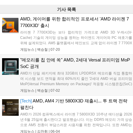
기사 목록
AMD, 게이머를 위한 합리적인 프로세서 'AMD 라이젠 7
7700X3D' 출시
라이젠 7 7700X3D는 보다 합리적인 가격으로 AMD 3D V-캐시(V-
Cache) 기술의 게이밍 성능을 원하는 하이엔드 게이머와 PC 애호가를
위해 설계되었다. AM5 플랫폼에서 메인보드 교체 없이 라이젠 7 7700X
대비 향상된 게이밍 성능을 제공한다. Zen4 공정 기술이 적용된 라이젠
게임뉴스 |
백승철
|
07-20
7 7700X3D의 주요 사양은 8코어 16스레드, 최대 부스트 클럭 4.5GHz,
TDP 120W, 총 캐시 104MB 등이다. 지원 칩셋의 메인보드는 A620,
"메모리를 칩 안에 쏙" AMD, 2세대 Versal 프리미엄 MoP
X670E, X670, B650E, B650, X870E, X870, B840, B850 등이다....
SoC 공개
AMD가 단일 패키지에 최대 32GB의 LPDDR5X 메모리를 직접 통합하
여 시스템 보드 면적을 최대 60%까지 줄인 '2세대 AMD 버설 프리미엄
MoP(Versal Premium Memory on Package)' 적응형 시스템온칩(SoC)
을 발표했다. 해당 제품은 최대 307GB/s의 압도적인 전송 대역폭을 확보
게임뉴스 |
백승철
|
07-02
하여 데이터 이동 속도를 극대화하고 지연 시간을 대폭 줄인 것이 특징
이다. 고대역폭과 공간 효율성이 필수적인 피지컬 AI, 네트워킹, 전문가
[Tech]
AMD, AM4 기반 5800X3D 재출시... 투 트랙 전략
용 비디오 편집 및 국방 가속 시스템 등 다양한 고성능 컴퓨팅 환경에서
펼친다
핵심적인 역할을 할 것으로 기대된다....
AMD가 2026 컴퓨텍스에서 라이젠 7 5800X3D 10주년 에디션을 2026
년 6월 25일에 출시한다고 발표했습니다. 이는 DDR5 메모리 가격 상승
으로 AM5 전환이 부담스러운 사용자를 위한 전략입니다. 또한 AMD는
AM5 소켓 지원을 2029년까지 연장하여 사용자의 업그레이드 경로를 보
게임뉴스 |
김찬휘
|
06-04