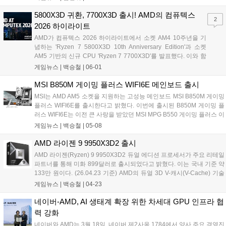
장하겠다고 밝혔습니다. 3D V-캐시 기술이 적용된 5800X3D의 재출시
로 가성비 중심의 소비자 수요를 충족하고 장기적인 플랫폼 지원을 강화
5800X3D 귀환, 7700X3D 출시! AMD의 컴퓨텍스
2
하려는 AMD의 투 트랙 전략이 돋보입니다....
2026 하이라이트
AMD가 컴퓨텍스 2026 하이라이트에서 소켓 AM4 10주년을 기
념하는 'Ryzen 7 5800X3D 10th Anniversary Edition'과 소켓
AM5 기반의 신규 CPU 'Ryzen 7 7700X3D'를 발표했다. 이와 함
께 QHD 게임 환경을 겨냥한 그래픽카드 'Radeon RX 9070
게임뉴스 |
백승철
|
06-01
GRE'의 글로벌 출시를 확정하고, 소켓 AM5 플랫폼의 지원 기간
을 2029년까지 공식 연장했다....
MSI B850M 게이밍 플러스 WIFI6E 메인보드 출시
MSI는 AMD AM5 소켓을 지원하는 고성능 메인보드 MSI B850M 게이밍
플러스 WIFI6E를 출시한다고 밝혔다. 이번에 출시된 B850M 게이밍 플
러스 WIFI6E는 이전 큰 사랑을 받았던 MSI MPG B550 게이밍 플러스 이
후 약 6년 만에 국내에 새롭게 선보이는 게이밍 플러스 메인보드 라인업
게임뉴스 |
백승철
|
05-08
의 정규 후속작이다. 특히 게임 환경에 최적화된 성능은 물론, 화이트 테
마의 화사한 실버 및 화이트 톤의 디자인을 채택하여 심미적 완성도를
AMD 라이젠 9 9950X3D2 출시
높인 것이 특징이다....
AMD 라이젠(Ryzen) 9 9950X3D2 듀얼 에디션 프로세서가 주요 리테일
파트너를 통해 미화 899달러로 출시되었다고 밝혔다. 이는 국내 기준 약
133만 원이다. (26.04.23 기준) AMD의 듀얼 3D V-캐시(V-Cache) 기술
이 적용된 세계 최초의 데스크톱 프로세서인 9950X3D2는 복잡하고 지
게임뉴스 |
백승철
|
04-23
연 시간에 민감한 작업을 수행하는 개발자와 크리에이터를 위해 설계되
었다. 또한 새로운 메인보드나 메모리 교체 없이 AM5 플랫폼에서 강력
네이버-AMD, AI 생태계 확장 위한 차세대 GPU 인프라 협
한 성능과 향상된 처리량을 제공한다....
력 강화
네이버와 AMD는 3월 18일, 네이버 제2사옥 1784에서 양사 주요 경영진