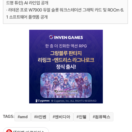
드명 튜린) AI 라인업 공개
· 라데온 프로 W7900 듀얼 슬롯 워크스테이션 그래픽 카드 및 ROCm 6.
1 소프트웨어 플랫폼 공개
TAGS:
#it인벤
#엔비디아
#인텔
#컴퓨텍스
#amd