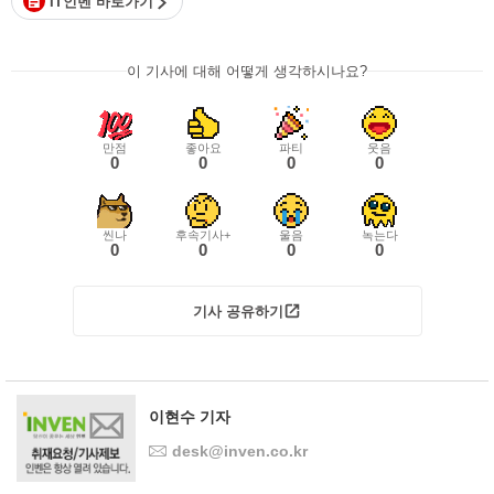
IT인벤 바로가기
이 기사에 대해 어떻게 생각하시나요?
만점
좋아요
파티
웃음
0
0
0
0
씬나
후속기사+
울음
녹는다
0
0
0
0
기사 공유하기
이현수 기자
desk@inven.co.kr