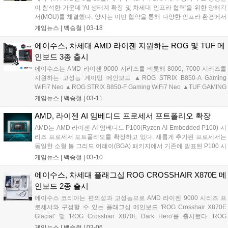
이 참석한 가운데 'AI 생태계 확장 및 차세대 인프라 협력'을 위한 양해각
서(MOU)를 체결했다. 양사는 이번 협약을 통해 다양한 인프라 환경에서
AI 기술이 유기적으로 연결되는 생태계를 구축하고, 기술 유연성을 높여
게임뉴스 |
백승철
|
03-18
나갈 계획이다. 먼저, 양사는 네이버의 거대언어모델(LLM) '하이퍼클로
바X'에 최적화된 고성능 GPU 연산 환경 구축을 위한 기술 협력을 강화
에이수스, 차세대 AMD 라이젠 지원하는 ROG 및 TUF 메
하고 이를 통해 AI 모델을 안정적으로 운영할 수 있는 인프라 기술을 공
인보드 3종 출시
동으로 고도화해 나간다는 계획이다....
에이수스는 AMD 라이젠 9000 시리즈를 비롯해 8000, 7000 시리즈를
지원하는 고성능 게이밍 메인보드 ▲ROG STRIX B850-A Gaming
WiFi7 Neo ▲ROG STRIX B850-F Gaming WiFi7 Neo ▲TUF GAMING
X870-PRO WiFi7 W Neo 등 3종을 출시한다고 밝혔다. Neo 시리즈는
게임뉴스 |
백승철
|
03-11
기존 세대 메인보드 대비 차세대 AMD 라이젠 프로세서를 위한 향상된
메모리 성능 그리고 확장성과 사용자 편의성을 제공하는 것에 초점을 맞
AMD, 라이젠 AI 임베디드 프로세서 포트폴리오 확장
춘 리프레시 모델이다. NitroPath DRAM 기술을 적용하여 신호 무결성
AMD는 AMD 라이젠 AI 임베디드 P100(Ryzen AI Embedded P100) 시
을 높여 고클럭 메모리 및 안정적인 오버클럭을 지원한다. 또한 PCIe 5.0
리즈 프로세서 포트폴리오를 확장하고 있다. 새롭게 추가된 프로세서는
기반 그래픽카드 및 스토리지 재배분을 통해 확장성을 확보하였다....
동일한 소형 볼 그리드 어레이(BGA) 패키지에서 기존에 발표된 P100 시
리즈 프로세서 대비 최대 2배의 CPU 코어 수, 최대 8배의 GPU 연산 성
게임뉴스 |
백승철
|
03-10
능, 그리고 약 36% 향상된 시스템 TOPS(초당 테라 연산) 성능을 제공한
다....
에이수스, 차세대 플래그십 ROG CROSSHAIR X870E 메
인보드 2종 출시
에이수스 코리아는 편의성과 고성능으로 AMD 라이젠 9000 시리즈 프
로세서와 구성할 수 있는 플래그십 메인보드 'ROG Crosshair X870E
Glacial' 및 'ROG Crosshair X870E Dark Hero'를 출시했다. ROG
Crosshair 메인보드 시리즈는 20년의 역사를 바탕으로 하이엔드 부품,
게임뉴스 |
백승철
|
03-06