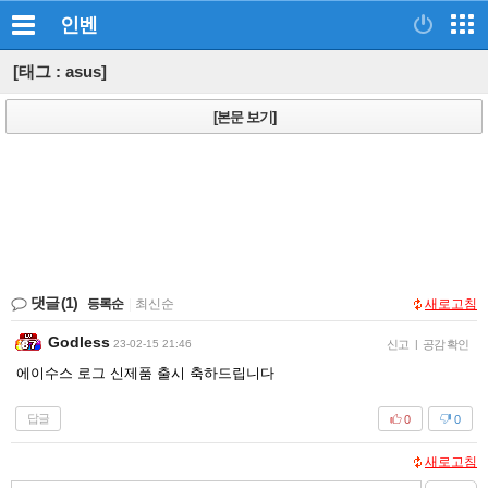
인벤
[태그 : asus]
[본문 보기]
댓글
(1)
등록순
|
최신순
새로고침
Godless
23-02-15 21:46
신고
|
공감 확인
에이수스 로그 신제품 출시 축하드립니다
답글
0
0
새로고침