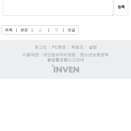
등록
목록
|
본문
|
△
|
▽
|
댓글
로그인
PC화면
퀵링크
설정
청소년보호정책
이용약관
개인정보처리방침
불법촬영물신고안내
(주)
인
벤