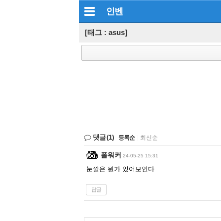
인벤
[태그 : asus]
댓글
(1)
등록순
|
최신순
폴워커
24-05-25 15:31
눈깔은 뭔가 있어보인다
답글