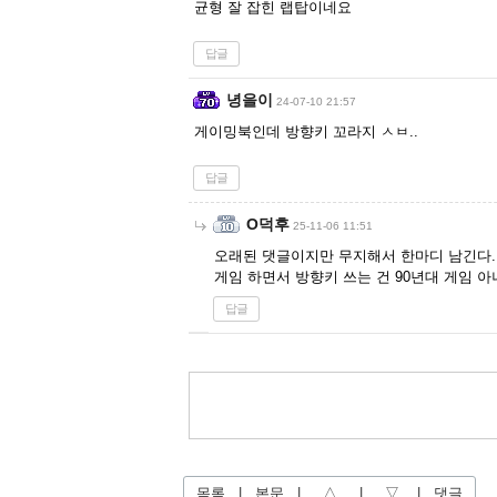
균형 잘 잡힌 랩탑이네요
답글
녕을이
24-07-10 21:57
게이밍북인데 방향키 꼬라지 ㅅㅂ..
답글
O덕후
25-11-06 11:51
오래된 댓글이지만 무지해서 한마디 남긴다.
게임 하면서 방향키 쓰는 건 90년대 게임
답글
목록
|
본문
|
△
|
▽
|
댓글