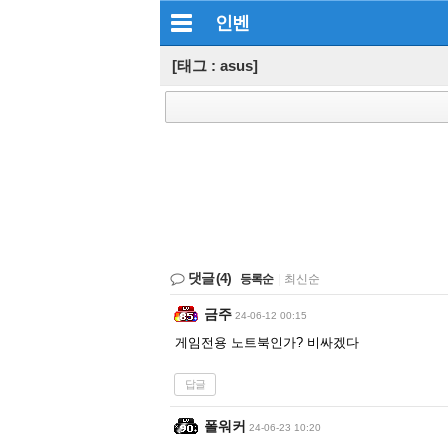
인벤
[태그 : asus]
댓글
(4)
등록순
|
최신순
금주
24-06-12 00:15
게임전용 노트북인가? 비싸겠다
답글
폴워커
24-06-23 10:20