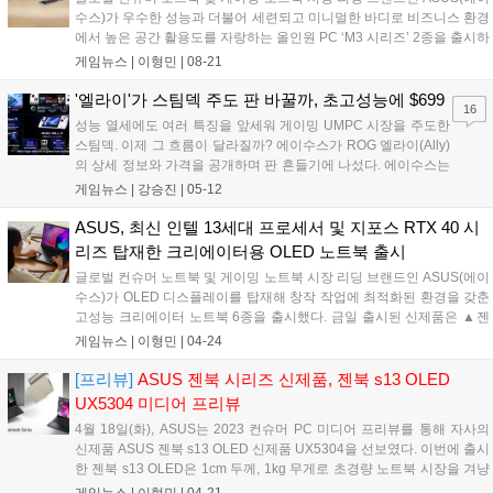
ROG' 멤버이자 세계적인 축구선수 손흥민과 함께한 두 번째 협업
수스)가 우수한 성능과 더불어 세련되고 미니멀한 바디로 비즈니스 환경
이다....
에서 높은 공간 활용도를 자랑하는 올인원 PC ‘M3 시리즈’ 2종을 출시하
고, 구매 고객을 대상으로 이벤트를 진행한다. 신제품 M3402 및 M3702
게임뉴스 |
이형민
|
08-21
는 본체와 모니터가 결합된 올인원 PC로 협소한 사무 공간, 홈 오...
'엘라이'가 스팀덱 주도 판 바꿀까, 초고성능에 $699
16
성능 열세에도 여러 특징을 앞세워 게이밍 UMPC 시장을 주도한
스팀덱. 이제 그 흐름이 달라질까? 에이수스가 ROG 엘라이(Ally)
의 상세 정보와 가격을 공개하며 판 흔들기에 나섰다. 에이수스는
11일 ROG 엘라이 런치 이벤트를 진행, 기기의 스펙과 출시 가격
게임뉴스 |
강승진
|
05-12
을 공개했다. 엘라이에 탑재된 라이젠 Z1 익스트림은 Zen4 4나노
공정에 8코어 16쓰레드...
ASUS, 최신 인텔 13세대 프로세서 및 지포스 RTX 40 시
리즈 탑재한 크리에이터용 OLED 노트북 출시
글로벌 컨슈머 노트북 및 게이밍 노트북 시장 리딩 브랜드인 ASUS(에이
수스)가 OLED 디스플레이를 탑재해 창작 작업에 최적화된 환경을 갖춘
고성능 크리에이터 노트북 6종을 출시했다. 금일 출시된 신제품은 ▲젠
북 프로 14 듀오 OLED, ▲젠북 프로 14 OLED, ▲비보북 프로 15
게임뉴스 |
이형민
|
04-24
OLED, ▲비보북 프로 16 OLED, ▲프로아트 스튜디오북 프로...
[프리뷰]
ASUS 젠북 시리즈 신제품, 젠북 s13 OLED
UX5304 미디어 프리뷰
4월 18일(화), ASUS는 2023 컨슈머 PC 미디어 프리뷰를 통해 자사의
신제품 ASUS 젠북 s13 OLED 신제품 UX5304을 선보였다. 이번에 출시
한 젠북 s13 OLED은 1cm 두께, 1kg 무게로 초경량 노트북 시장을 겨냥
하는 제품이다. 플라스틱을 사용하지 않은 견고한 메탈 프레임과 알루미