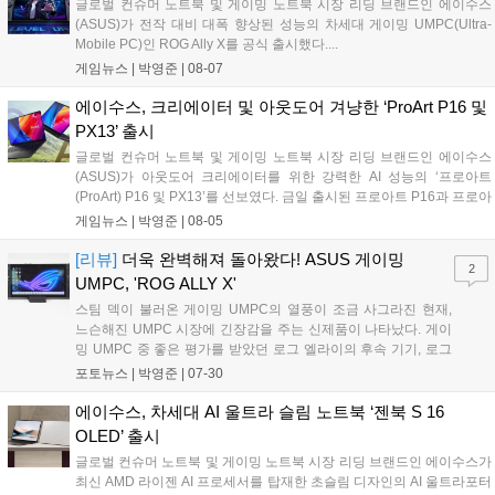
글로벌 컨슈머 노트북 및 게이밍 노트북 시장 리딩 브랜드인 에이수스
(ASUS)가 전작 대비 대폭 향상된 성능의 차세대 게이밍 UMPC(Ultra-
Mobile PC)인 ROG Ally X를 공식 출시했다....
게임뉴스 |
박영준
|
08-07
에이수스, 크리에이터 및 아웃도어 겨냥한 ‘ProArt P16 및
PX13’ 출시
글로벌 컨슈머 노트북 및 게이밍 노트북 시장 리딩 브랜드인 에이수스
(ASUS)가 아웃도어 크리에이터를 위한 강력한 AI 성능의 ‘프로아트
(ProArt) P16 및 PX13’를 선보였다. 금일 출시된 프로아트 P16과 프로아
트 PX13은 서핑, 하이킹 등 자연에서 활동적인 액티비티를 즐기는 크리
게임뉴스 |
박영준
|
08-05
에이터를 위한 차세대 AI 노트북이다....
[리뷰]
더욱 완벽해져 돌아왔다! ASUS 게이밍
2
UMPC, 'ROG ALLY X'
스팀 덱이 불러온 게이밍 UMPC의 열풍이 조금 사그라진 현재,
느슨해진 UMPC 시장에 긴장감을 주는 신제품이 나타났다. 게이
밍 UMPC 중 좋은 평가를 받았던 로그 엘라이의 후속 기기, 로그
엘라이 X가 그 주인공이다. 사실 로그 엘라이의 소식은 루머를 통
포토뉴스 |
박영준
|
07-30
해 세상에 일찍 공개되었었다....
에이수스, 차세대 AI 울트라 슬림 노트북 ‘젠북 S 16
OLED’ 출시
글로벌 컨슈머 노트북 및 게이밍 노트북 시장 리딩 브랜드인 에이수스가
최신 AMD 라이젠 AI 프로세서를 탑재한 초슬림 디자인의 AI 울트라포터