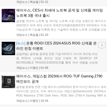
니지만, 게이밍 감성을 물씬 풍기는 NUC도 상당히 멋스럽다는 느낌이
게임뉴스 |
백승철
|
01-12
나네요. 작년인 2023년 7월경, 인텔의 손을 떠나 더 이상 NUC를 만날 수
없나라고 생각했습니다만 이게 웬걸, ASUS가 NUC에 대한 제품 생산을
에이수스, CES서 차세대 노트북 공개 및 신제품 게이밍
이어 받아 출시한다는 소식에 기뻐했던 기억이 있습니다....
노트북 3종 국내 출시
글로벌 컨슈머 노트북 및 게이밍 노트북 시장 리딩 브랜드인 에이수스
(ASUS)가 세계 최대 규모의 국제전자제품박람회(CES 2024)에서 지속
가능성과 AI 기능을 비롯한 최신 기술력이 적용된 노트북 신제품을 선보
이고, 금일 게이밍 노트북 신제품 3종을 다양한 구매 혜택과 함께 출시한
게임뉴스 |
백승철
|
01-10
다. 국내 출시된 게이밍 노트북 3종은 CES 2024에서 선보인 ▲ ROG 스
트릭스 스카 18, ▲ ROG 스트릭스 G18, ▲ ROG 스트릭스 G16이다.
[뉴스]
온통 ROG! CES 2024 ASUS ROG 신제품 온
1
ROG의 플래그십 라인업인 스트릭스 시리즈는 최고 품질의 하드웨어에
라인 런칭 이벤트
다년간의 쿨링 노하우를 집약한 ROG 인텔리전트 쿨링 설계가 적용된
금일(9일), 글로벌 컴퓨팅 전문 기업 ASUS가 자사의 게이밍 라인
것이 특징이며, AI 프로그램 구동에 특화된 24코어 32스레드의 인텔 최
업 ROG의 신제품 온라인 런칭 이벤트 IN SEARCH OF
신 i9-14900HX 프로세서와 DLSS 3.0 및 지포스 RTX 4080 혹은 RTX
INCREDIBLE TRANSCENDENCE를 통해 여러 제품을 선보였
4090 GPU를 탑재해 게이밍 퍼포먼스를 한층 더 강화했다....
다. 먼저, 지난 컴퓨텍스에서 공개했던 BTF(Advanced Back to
게임뉴스 |
이형민
|
01-09
the Future) DIY 빌드에 이어 이번 행사에서는 ROG 막시무스
Z790...
에이수스, 게임스컴 2023에서 ROG·TUF Gaming Z790
메인보드 공개
글로벌 컴퓨팅 전문 기업 에이수스(ASUS)의 한국 지사인 에이수스 코리
아(지사장 강인석, 이하 에이수스)는 게임스컴(Gamescom) 2023에서
ROG Maximus Z790 Dark Hero, ROG Strix Z790-A Gaming WiFi II,
TUF Gaming Z790-Pro WiFi 등 3종의 새로운 INTEL Z790 메인보드를
게임뉴스 |
이형민
|
10-16
공개했다...