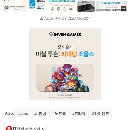
▲ ASUS 젠북 s13 OLED UX5304
TAGS:
#it인벤
#노트북
#프리뷰
#하이엔드
#asus
IT인벤 바로가기