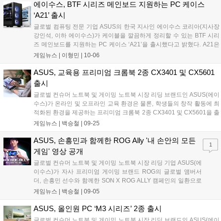
에이수스, BTF 시리즈 메인보드 지원하는 PC 케이스
‘A21’ 출시
글로벌 컴퓨팅 전문 기업 ASUS의 한국 지사인 에이수스 코리아(지사장
강인석, 이하 에이수스)가 케이블을 깔끔하게 정리할 수 있는 BTF 시리
즈 메인보드를 지원하는 PC 케이스 ‘A21’을 출시했다고 밝혔다. A21은
블랙, 화이트 두 가지 컬러를 제공하며, 마이크로 ATX 및 미니 ITX 규격
게임뉴스 |
이형민
|
10-06
의 메인보드를 장착할 수 있는 미니타워 케이스다. 콤팩트한...
ASUS, 교육용 프리미엄 크롬북 2종 CX3401 및 CX5601
출시
글로벌 컨슈머 노트북 및 게이밍 노트북 시장 리딩 브랜드인 ASUS(에이
수스)가 온라인 및 오프라인 교육 환경은 물론, 학생들의 창작 활동에 최
적화된 환경을 제공하는 프리미엄 크롬북 2종 CX3401 및 CX5601을 출
시했다고 밝혔다. 크롬 OS를 기반으로 하는 크롬북은 빠른 부팅 속도와
게임뉴스 |
백승철
|
09-25
직관적인 사용 환경 등을 장점으로, 교육 환경에 최적화된 디바이스로
각광받고 있다. 특히 최근 전국 학교 및 교육기관에서 에듀테크 환경 구
ASUS, 손흥민과 함께한 ROG Ally '내 손안의 모든
1
축을 확대하는 가운데, 에이수스는 이와 같은 교육 시장 트렌드에 발맞
게임' 영상 공개
춰 컨설팅은 물론, 보급형부터 프리미엄 제품까지 다양한 라인업을 선보
글로벌 컨슈머 노트북 및 게이밍 노트북 시장 리딩 기업 ASUS(에
이고 있다....
이수스)가 자사 프리미엄 게이밍 브랜드 ROG의 글로벌 앰버서
더, 손흥민 선수와 함께한 SON X ROG ALLY 캠페인의 일환으로
'#내 손안의 모든 게임'이라는 메시지를 담은 영상을 공개했다. 이
게임뉴스 |
백승철
|
09-05
를 기념하여 에이수스에서는 라이브 커머스 프로모션을 진행한
다. 금일 ROG 공식 홈페이지 및 공식 SNS 채널을 통해 공개되는
ASUS, 올인원 PC ‘M3 시리즈’ 2종 출시
SON X ROG ALLY 캠페인 영상은 ROG 글로벌 앰버서더 'Team
글로벌 컨슈머 노트북 및 게이밍 노트북 시장 리딩 브랜드인 ASUS(에이