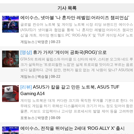
기사 목록
에이수스, 넷마블 ‘나 혼자만 레벨업:어라이즈 챔피언십'
글로벌 컨슈머 노트북 및 게이밍 노트북 시장 리딩 브랜드인 에이수스
(ASUS)가 넷마블과 협업을 통해 ‘나 혼자만 레벨업:어라이즈 챔피언
십’을 개최, 게이밍 핸드헬드 PC ‘ROG Ally X’ 및 ‘TUF 게이밍 A14’ 노트
북을 경품으로 제공한다....
게임뉴스 |
박영준
|
08-23
[영상]
휴가 가자! '게이머 공화국(ROG)'으로
GTA 5의 트레퍼 필립스와 마이클 드 산타의 배우, 스티븐 오그와 네드 루
크가 설득하는 '트로피컬한 느낌'은 실제 트로피컬 맛이라고 부르는 음료
보다 달콤하다. 근데 잠깐, 면허가 필요 없는 게 낙원이 맞나? ASUS(에
이수스)에서 자사의 프리미엄 게이밍 라인업 ROG의 신제품들을 'Take
게임뉴스 |
백승철
|
08-22
a trip away. Explore the Republic'라는 캠페인 영상을 통해 소개했다....
[리뷰]
ASUS가 칼을 갈고 만든 노트북, ASUS TUF
Gaming A14
게이밍 노트북은 대개 커다란 크기와 묵직한 무게를 기본으로 한다. 아
무래도 게임을 하기 위해선 디스플레이의 크기가 어느 정도 있어야 함은
물론, 키보드 오입력이나 고사양 프로세서의 발열 제어 등을 고려하면
크기와 무게는 자연스레 커질 수밖에 없다....
포토뉴스 |
박영준
|
08-09
에이수스, 전작을 뛰어넘는 2세대 ‘ROG ALLY X’ 출시