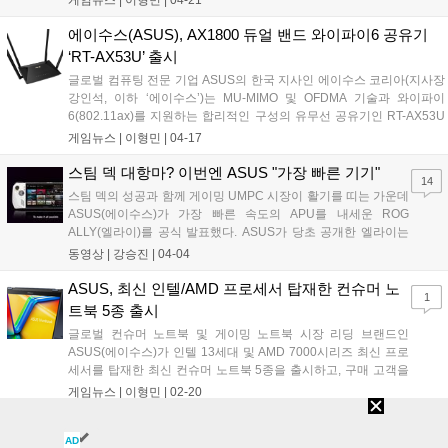
게임뉴스 |
이형민
|
04-21
늄 소재를 사용했음에도 스마트폰보다 얇으며, 1...
에이수스(ASUS), AX1800 듀얼 밴드 와이파이6 공유기
‘RT-AX53U’ 출시
글로벌 컴퓨팅 전문 기업 ASUS의 한국 지사인 에이수스 코리아(지사장
강인석, 이하 ‘에이수스’)는 MU-MIMO 및 OFDMA 기술과 와이파이
6(802.11ax)를 지원하는 합리적인 구성의 유무선 공유기인 RT-AX53U
를 출시한다고 전했다. 새롭게 선보이는 RT-AX53U는 최신 스마트폰 및
게임뉴스 |
이형민
|
04-17
네트워킹 기반의 IoT 그리고 가전기기에 대응하는 와이파이6...
스팀 덱 대항마? 이번엔 ASUS "가장 빠른 기기"
14
스팀 덱의 성공과 함께 게이밍 UMPC 시장이 활기를 띠는 가운데
ASUS(에이수스)가 가장 빠른 속도의 APU를 내세운 ROG
ALLY(엘라이)를 공식 발표했다. ASUS가 당초 공개한 엘라이는
만우절 장난쯤으로 여겨졌다. 공개한 날짜는 4월 1일. 여기에 이
동영상 |
강승진
|
04-04
름도 거짓말을 뜻하는 'a Lie'와 같기에 만우절 이루어지는 장난으
로 치부됐다. 하지만 ASUS...
ASUS, 최신 인텔/AMD 프로세서 탑재한 컨슈머 노
1
트북 5종 출시
글로벌 컨슈머 노트북 및 게이밍 노트북 시장 리딩 브랜드인
ASUS(에이수스)가 인텔 13세대 및 AMD 7000시리즈 최신 프로
세서를 탑재한 최신 컨슈머 노트북 5종을 출시하고, 구매 고객을
대상으로 이벤트를 진행한다. 금일 출시된 신제품 5종 ▲젠북
게임뉴스 |
이형민
|
02-20
14X OLED ▲젠북 14 플립 OLED ▲젠북 14 ▲비보북 15▲비보
북 S 14 플립은 크기 및...
ASUS ROG, 최신 부품 탑재한 게이밍 노트북 신제
1
AD