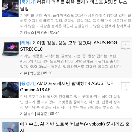
[풍경기]
컴퓨터 덕후를 위한 '플레이엑스포 ASUS' 부스
탐방
게이머를 위한 축제, 플레이엑스포 2024가 성황리에 진행하고 있다. 올
해도 어김없이 레트로 장터, 오락실, 공식 대회 등 다양한 이벤트가 예정
되어 많은 기대감을 불러온 덕인지 평일임에도 많은 관람객이 참여했다.
게이머를 위한 축제라고 한 만큼, 게임뿐만 아니라 게이밍에 특화된 하
게임뉴스 |
박영준
|
05-24
드웨어를 전문으로 다루는 업체도 일부 참여했다....
[리뷰]
게이밍 감성, 성능 모두 챙겼다! ASUS ROG
1
STRIX G18
게이밍 제품을 제작하는 글로벌 기업 중 항상 꼽히는 브랜드.
ASUS의 시그니처 노트북인 ROG Strix 신제품이 올해도 출시되
었다. ROG Strix는 특유의 깔끔하면서도 강렬한 외형과 화려한
RGB가 탑재된 것이 특징인 제품이다. 물론 외형뿐만 아니라 성능
리뷰 |
박영준
|
05-20
도 강력하기에 손에 꼽는 게이밍 노트북의 시리즈 중 하나다....
[풍경기]
AMD 프로세서만 탑재했다! ASUS TUF
1
Gaming A16 AE
현재 포켓몬스터 행사가 진행되고 있는 롯데 타워는 날마다 엄청
난 인파가 몰리고 있다. 포켓몬을 좋아하긴 하지만, 집돌이 성격
상 무더위 속 수많은 사람 사이에 부대끼는 것만큼은 부담스러워
포기했었다. 그런데 롯데 타워에 있는 하이마트에서 단 하루,
게임뉴스 |
박영준
|
05-04
AMD 프로세서가 탑재된 신제품 노트북을 체험할 수 있는 이벤트
를 진행한다는 연락을 받았다....
에이수스, AI 기반 노트북 ‘비보북(Vivobook) S’ 시리즈 출
시