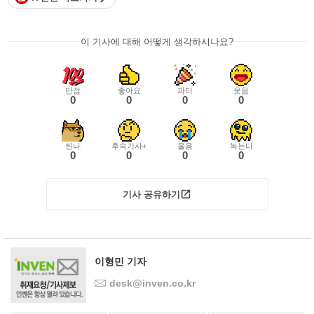
이 기사에 대해 어떻게 생각하시나요?
만점
좋아요
파티
웃음
0
0
0
0
씬나
후속기사+
울음
녹는다
0
0
0
0
기사 공유하기
이형민 기자
desk@inven.co.kr