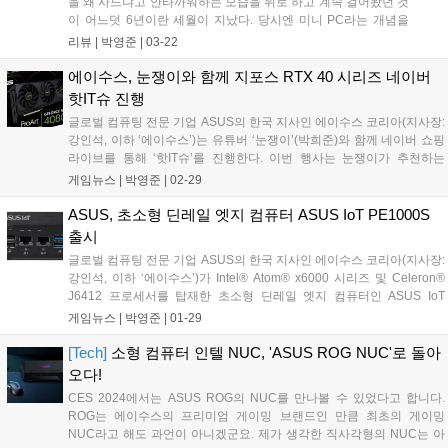
을 왜 사느냐고 안타까워하는 모습을 뒤로 하고 계속 걸어왔던 것
이 어느덧 6년이란 세월이 지났다. 당시엔 미니 PC라는 개념을
몰랐거니와, 근무지가 자주 바뀌는 직장을 다녔기에 PC에 비해
리뷰 |
박영준
|
03-22
이동성 방면으로 탁월한 게이밍 노트북을 선택할 수밖에 없었
다....
에이수스, 눈쟁이와 함께 지포스 RTX 40 시리즈 네이버
핫IT슈 진행
글로벌 컴퓨팅 전문 기업 ASUS의 한국 지사인 에이수스 코리아(지사장:
강인석, 이하 ‘에이수스’)는 유튜버 ‘눈쟁이’(박희준)와 함께 네이버 쇼핑
라이브를 통해 ‘핫IT슈’를 진행한다. 이번 행사는 눈쟁이가 추천하는
ASUS의 GeForce RTX 40시리즈 그래픽카드 기반의 조립 PC와 ProArt
게임뉴스 |
박영준
|
02-29
에코시스템을 소개한다....
ASUS, 초소형 딘레일 엣지 컴퓨터 ASUS IoT PE1000S
출시
글로벌 컴퓨팅 전문 기업 ASUS의 한국 지사인 에이수스 코리아(지사장:
강인석, 이하 ‘에이수스’)가 Intel® Atom® x6000 시리즈 및 Celeron®
J6412 프로세서를 탑재한 초소형 딘레일 엣지 컴퓨터인 ASUS IoT
PE1000S를 출시했다고 전했다....
게임뉴스 |
박영준
|
01-29
[Tech]
소형 컴퓨터 인텔 NUC, 'ASUS ROG NUC'로 돌아
오다!
CES 2024에서는 ASUS ROG의 NUC를 만나볼 수 있었다고 합니다.
ROG는 에이수스의 프리미엄 게이밍 브랜드인 만큼 최초의 게이밍
NUC라고 해도 과언이 아니겠군요. 제가 생각한 직사각형의 NUC는 아