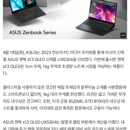
4월 18일(화), ASUS는 2023 컨슈머 PC 미디어 프리뷰를 통해 자사의 신제
품 ASUS 젠북 s13 OLED 신제품 UX5304을 선보였다. 이번에 출시한 젠북
s13 OLED은 1cm 두께, 1kg 무게로 초경량 노트북 시장을 겨냥하는 제품이
다.
플라스틱을 사용하지 않은 견고한 메탈 프레임과 알루미늄 소재를 사용했음에
도 스마트폰보다 얇으며, 1kg 대의 무게를 완성했다. 외관은 얇고 가벼운 무게
라도 내구성은 견고하다. 또한, 미국 군용 등급(MIL-STD 810H)의 내구성 테
스트를 통과하여 사막, 극지대와 같은 혹독한 환경에서도 구동이 가능하다.
ASUS 젠북 s13 OLED UX5304는 발열과 쿨링 부분에서 개선을 이뤘다. 내
부 기판에 추가 팬을 장착하여 지난 세대 제품 대비 낮은 온도와 소음을 달성했