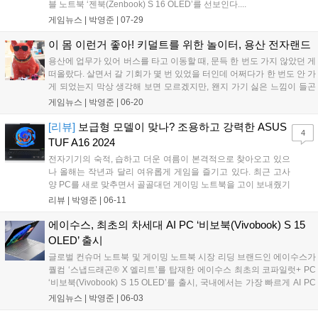
블 노트북 ‘젠북(Zenbook) S 16 OLED’를 선보인다....
게임뉴스 |
박영준
|
07-29
이 몸 이런거 좋아! 키덜트를 위한 놀이터, 용산 전자랜드
용산에 업무가 있어 버스를 타고 이동할 때, 문득 한 번도 가지 않았던 게
떠올랐다. 살면서 갈 기회가 몇 번 있었을 터인데 어쩌다가 한 번도 안 가
게 되었는지 막상 생각해 보면 모르겠지만, 왠지 가기 싫은 느낌이 들곤
했다. 아무래도 인터넷이나 주변을 통해 용던(용산 던전)에 대한 괴담을
게임뉴스 |
박영준
|
06-20
들은 것 때문에 그런 것으로 추측한다....
[리뷰]
보급형 모델이 맞나? 조용하고 강력한 ASUS
4
TUF A16 2024
전자기기의 숙적, 습하고 더운 여름이 본격적으로 찾아오고 있으
나 올해는 작년과 달리 여유롭게 게임을 즐기고 있다. 최근 고사
양 PC를 새로 맞추면서 골골대던 게이밍 노트북을 고이 보내줬기
때문이다. 2년 전 이맘때쯤 구매한 녀석이니 2년 동안 사용한 것
리뷰 |
박영준
|
06-11
인데, 나름 무겁긴 해도 취재나 행사 관련 외부 업무가 있을 때 든
든하게 사용했던 녀석이다....
에이수스, 최초의 차세대 AI PC ‘비보북(Vivobook) S 15
OLED’ 출시
글로벌 컨슈머 노트북 및 게이밍 노트북 시장 리딩 브랜드인 에이수스가
퀄컴 ‘스냅드래곤® X 엘리트’를 탑재한 에이수스 최초의 코파일럿+ PC
‘비보북(Vivobook) S 15 OLED’를 출시, 국내에서는 가장 빠르게 AI PC
정식 판매를 시작한다. 비보북 S 15 OLED는 퀄컴 AI PC 전용 프로세서
게임뉴스 |
박영준
|
06-03
스냅드래곤® X 엘리트와 마이크로소프트 생성형...