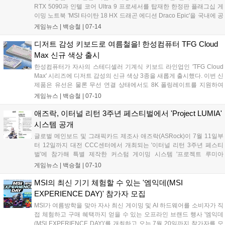
RTX 5090과 인텔 코어 Ultra 9 프로세서를 탑재한 한정판 플래그십 게
이밍 노트북 'MSI 타이탄 18 HX 드래곤 에디션 Draco Epic'을 국내에 공
식 출시했다. 이번 신제품은 북쪽 밤하늘의 용자리에서 영감을 얻은 독
게임뉴스 |
백승철
|
07-14
창적인 디자인과 최대 270W 전력을 지원하는 냉각 솔루션을 갖춰 최고
의 플레이 환경을 원하는 게이머를 공략한다....
디저트 감성 키보드로 여름철을! 한성컴퓨터 TFG Cloud
Max 신규 색상 출시
한성컴퓨터가 자사의 스테디셀러 기계식 키보드 라인업인 'TFG Cloud
Max' 시리즈에 디저트 감성의 신규 색상 3종을 새롭게 출시했다. 이번 신
제품은 유선은 물론 무선 연결 상태에서도 8K 폴링레이트를 지원하여
게이머에게 끊김 없는 초고속 반응 속도를 제공하는 것이 특징이다. 차
게임뉴스 |
백승철
|
07-10
별화된 타건감의 동그리 키캡과 소음 억제 구조를 갖춰, 고사양 게이밍
환경과 데스크테리어 요소를 동시에 충족한다....
애즈락, 이터널 리턴 3주년 페스티벌에서 'Project LUMIA'
시스템 공개
글로벌 메인보드 및 그래픽카드 제조사 애즈락(ASRock)이 7월 11일부
터 12일까지 대전 CCC센터에서 개최되는 '이터널 리턴 3주년 페스티
벌'에 참가해 특별 제작한 커스텀 게이밍 시스템 '프로젝트 루미아
(Project LUMIA)'를 공개한다. 이번 행사에서 애즈락은 게임 내 인기 캐
게임뉴스 |
백승철
|
07-10
릭터인 리오(RIO)와 에셀(ESTELLE)을 모티브로 한 하이엔드 PC 2종을
전시하고, 국내 최초로 공개되는 'X870E 타이치 화이트(Taichi White)'를
MSI의 최신 기기 체험할 수 있는 '엠익데(MSI
비롯한 최신 하드웨어 라인업을 선보인다. 관람객 입장과 일부 프로그램
EXPERIENCE DAY)' 참가자 모집
이 시작되는 7월 10일부터 애즈락 부스에서 다양한 현장 이벤트와 함께
MSI가 여름방학을 맞아 자사 최신 게이밍 및 AI 하드웨어를 소비자가 직
고성능 게이밍 플랫폼의 실물을 직접 확인할 수 있다....
접 체험하고 구매 혜택까지 얻을 수 있는 오프라인 브랜드 행사 '엠익데
(MSI EXPERIENCE DAY)'를 개최하고 오는 7월 20일까지 참가자를 모