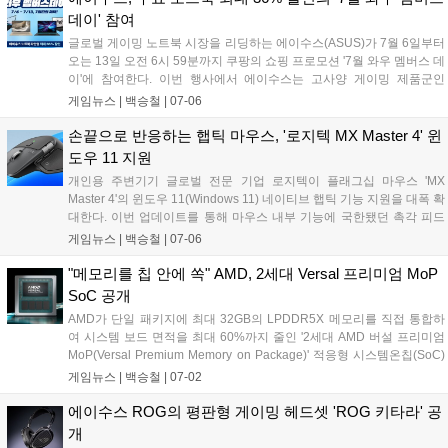
데이' 참여
글로벌 게이밍 노트북 시장을 리딩하는 에이수스(ASUS)가 7월 6일부터
오는 13일 오전 6시 59분까지 쿠팡의 쇼핑 프로모션 '7월 와우 멤버스 데
이'에 참여한다. 이번 행사에서 에이수스는 고사양 게이밍 제품군인
ROG 스트릭스 및 TUF 게이밍을 포함한 총 29종의 노트북을 대상으로
게임뉴스 |
백승철
|
07-06
최대 36%의 할인 혜택을 제공한다....
손끝으로 반응하는 햅틱 마우스, '로지텍 MX Master 4' 윈
도우 11 지원
개인용 주변기기 글로벌 전문 기업 로지텍이 플래그십 마우스 'MX
Master 4'의 윈도우 11(Windows 11) 네이티브 햅틱 기능 지원을 대폭 확
대한다. 이번 업데이트를 통해 마우스 내부 기능에 국한됐던 촉각 피드
백이 운영체제(OS) 전반으로 확장되어, 정밀한 멀티태스킹 작업 및 화면
게임뉴스 |
백승철
|
07-06
정렬 시 손끝으로 직관적인 반응을 느낄 수 있게 된다. 기존 사용자는 최
신 윈도우 11 환경에서 Logi Options+ 소프트웨어를 통해 펌웨어를 업
"메모리를 칩 안에 쏙" AMD, 2세대 Versal 프리미엄 MoP
데이트하면 해당 기능을 바로 사용할 수 있다....
SoC 공개
AMD가 단일 패키지에 최대 32GB의 LPDDR5X 메모리를 직접 통합하
여 시스템 보드 면적을 최대 60%까지 줄인 '2세대 AMD 버설 프리미엄
MoP(Versal Premium Memory on Package)' 적응형 시스템온칩(SoC)
을 발표했다. 해당 제품은 최대 307GB/s의 압도적인 전송 대역폭을 확보
게임뉴스 |
백승철
|
07-02
하여 데이터 이동 속도를 극대화하고 지연 시간을 대폭 줄인 것이 특징
이다. 고대역폭과 공간 효율성이 필수적인 피지컬 AI, 네트워킹, 전문가
에이수스 ROG의 평판형 게이밍 헤드셋 'ROG 키타라' 공
용 비디오 편집 및 국방 가속 시스템 등 다양한 고성능 컴퓨팅 환경에서
개
핵심적인 역할을 할 것으로 기대된다....