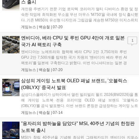
스 출시
개인용 주변기기 전문 기업 로지텍 코리아가 멀티 디바이스 환경 및 정
숙한 작업에 최적화된 무소음 무선 마우스 'M750'을 국내에 정식 출시했
다. 기존 M650의 유선형 디자인과 그립감을 계승한 M750은 이지스위치
및 Logi Flow 기술을 탑재해 최대 3대의 기기를 유연하게 오가며 제어할
게임뉴스 |
백승철
|
07-20
수 있는 점이 특징이다. 소음을 90% 이상 줄인 클릭감과 최대 24개월의
긴 배터리 수명을 지원하여 조용한 플레이 환경과 멀티태스킹 작업을 동
엔비디아, 베라 CPU 및 루빈 GPU 4만여 개로 일본
1
시에 요구하는 사용자들에게 쾌적한 사용 경험을 제공한다....
국가 AI 팩토리 구축
엔비디아는 노에트라와 협력해 베라 CPU 1만 3,750개와 루빈
GPU 2만 7,500개를 탑재한 국가 차원의 '엔비디아 베라 루빈 AI
팩토리'를 일본에 구축한다고 밝혔다. 이번 이니셔티브는 일본 경
제산업성이 추진하는 프론티아 프로젝트에 핵심 컴퓨팅 인프라
게임뉴스 |
백승철
|
07-20
를 제공하며, AI 에이전트 및 멀티모달 파운데이션 모델 개발을 지
원할 예정이다. 엔비디아 DSX 플랫폼과 스펙트럼-X 이더넷 네트
삼성의 게이밍 노트북 OLED 패널 브랜드, '오블릭스
워킹을 기반으로 구축되는 해당 AI 데이터센터는 총 140메가와트
(OBLYX)' 중국서 발표
규모로 운영된다....
삼성디스플레이가 상하이에서 열린 빌리빌리 월드 2026(BW2026)을 통
해 게이밍 노트북 전용 프리미엄 OLED 패널 브랜드 '오블릭스
(OBLYX)'를 공식 발표했다. 이번 브랜드 론칭은 급성장하는 게이밍 노트
북 시장 내 지배력을 강화하기 위한 전략으로, 향후 주요 PC 제조사의 고
게임뉴스 |
백승철
|
07-14
성능 노트북에 탑재되어 화질 기준을 제시할 전망이다. 특히 오블릭스는
단순한 부품 공급을 넘어 엔비디아의 지싱크, 인텔 에보나 돌비 비전처
"용자리의 밤하늘을 담았다" MSI, 40주년 기념의 한정판
럼 소비자가 믿고 선택할 수 있는 독자적인 고품질 게이밍 디스플레이
노트북 출시
인증 마크로 자리 잡는 것을 목표로 하고 있다....
MSI가 창립 40주년을 기념해 최상위 그래픽카드인 엔비디아 지포스