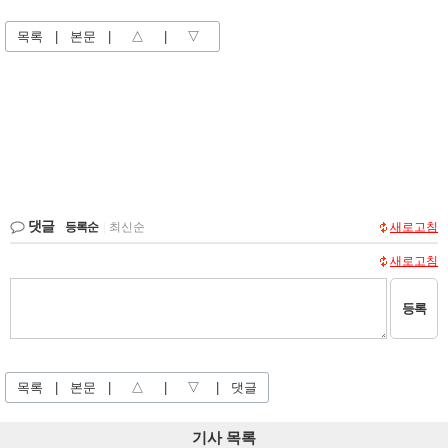
목록
|
본문
|
△
|
▽
댓글
등록순
|
최신순
새로고침
새로고침
등록
목록
|
본문
|
△
|
▽
|
댓글
기사 목록