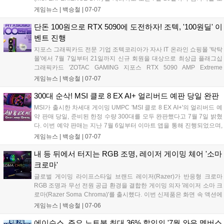
집한다. 이번 행사는 7월 25일 서울 영등포구 MSI코리아 오피스에서 진
게임뉴스 |
백승철
|
07-07
행되며, 참가자들은 실시간 레이 트레이싱과 고프레임 유지가 가능한 최
신 RTX 50 시리즈 탑재 데스크탑 및 노트북, QD-OLED 모니터 등의 게
단돈 100원으로 RTX 5090에 도전하자! 조텍, '100원딜' 이
이밍 성능을 직접 비교 검증할 수 있다. 독자적인 현장 참여형 프로그램
벤트 진행
과 함께 공식 온라인 판매처 구매 시 최대 10만 원의 네이버페이 포인트
지포스 그래픽카드 전문 기업 조텍코리아가 자사 IT 온라인 쇼핑몰 '탁탁
를 추가로 돌려받는 전용 리워드 혜택이 제공되는 것이 특징이다....
몰'에서 7월 7일부터 21일까지 신규 회원을 대상으로 최상급 플래그십
그래픽카드 'ZOTAC GAMING 지포스 RTX 5090 AMP Extreme
INFINITY'를 100원에 구매할 수 있는 '100원딜' 이벤트를 진행한다. 이번
게임뉴스 |
백승철
|
07-07
행사는 참가비 전액 환불 및 미당첨자 대상 할인 쿠폰 지급 혜택을 포함
해 게이머들의 비용 부담을 없앤 것이 특징이다....
300대 순삭! MSI 클로 8 EX AI+ 얼리버드 예판 당일 완판
MSI가 출시한 차세대 게이밍 UMPC 'MSI 클로 8 EX AI+'의 얼리버드 예
약 판매 당일, 준비된 한정 수량 300대를 모두 완판했다고 7월 7일 밝혔
다. 이번 예약 판매는 지난 7월 6일부터 이마트 앱을 통해 진행되었으며,
전용 액세서리 혜택이 함께 제공되어 신제품을 기다린 게이머들의 높은
게임뉴스 |
백승철
|
07-07
관심을 증명했다. 본 제품은 인텔 아크 G3 익스트림 프로세서 기반의 사
양을 갖춰 휴대용 게임 시장에서 새로운 선택지로 주목받고 있다....
내 등 뒤에서 터지는 RGB 조명, 레이저 게이밍 체어 '소마
크로마'
글로벌 게이밍 라이프스타일 브랜드 레이저(Razer)가 반응형 크로마
RGB 조명과 무선 전원 공급 환경을 결합한 게이밍 의자 '레이저 소마 크
로마(Razer Soma Chroma)'를 출시했다. 이번 신제품은 화면 속 액션에
실시간으로 반응하는 조명 기술과 장시간 플레이를 지원하는 인체공학
게임뉴스 |
백승철
|
07-06
적 설계를 적용해 게이머의 몰입감 넘치는 플레이 환경을 돕는다....
에이수스, 주요 노트북 최대 36% 할인의 '7월 와우 멤버스