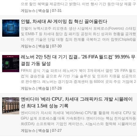
으로 할인 혜택을 제공한다고 밝혔다. 이번 행사 기간 동안 대상 제품 구
매 시 8% 선택 쿠폰, 8% 중복 쿠폰, 7% 카드 할인 등의 혜택이 적용된
게임뉴스 |
백승철
|
07-31
다. 게이머를 위한 고성능 라인업부터 학업 및 업무용 노트북까지 대다
수 제품이 포함되어 사용자의 환경에 맞춘 선택이 가능하다....
인텔, 차세대 AI·게이밍 칩 혁신 끌어올린다
인텔이 뉴멕시코주 리오랜초 생산 시설에서 포베로스(Foveros) 스태킹
및 EMIB-T 등 차세대 첨단 칩 패키징 공정의 최신 성과와 현황을 공개했
다. 이번 기술은 단일 대형 칩의 한계를 극복하고 여러 칩렛(Chiplet)을
고속 연결함으로써, 고성능 AI 워크로드 처리 능력과 향상된 전력 효율성
게임뉴스 |
백승철
|
07-30
을 동시에 확보하는 데 중점을 둔다. 이를 통해 향후 노트북의 배터리 수
명 연장과 폼팩터 소형화, 고대역폭 메모리(HBM) 및 멀티칩 기반 프로세
레노버 2만 5천 대 기기 집결.. '26 FIFA 월드컵' 99.99% 무
서의 연산 처리 효율이 크게 개선될 전망이다....
결점 가동 달성
FIFA의 공식 기술 파트너 레노버가 북미 3개국에서 열린 '26 FIFA 월드
컵'의 결승전을 끝으로 AI 기반 기술 솔루션 및 인프라 지원을 성공적으
로 완수했다. 레노버는 경기장과 중계센터 등 600여 곳의 주요 거점에 2
만 5,000대 이상의 디바이스를 배치하고 99.99%의 가동률을 기록하며
게임뉴스 |
백승철
|
07-28
데이터 분석, 심판 판독, 글로벌 중계 전반을 지원했다....
엔비디아 '베라 CPU', 차세대 그래픽카드 개발 시뮬레이
션 최대 1.5배 성능 기록
엔비디아가 자사의 차세대 '베라(Vera) CPU'를 활용해 차세대 CPU 및
GPU 설계 프로세스를 대폭 가속화한다. 엔비디아는 핵심 전자설계자동
화(EDA) 소프트웨어 기업인 케이던스, 시놉시스와 협력해 시뮬레이션
및 검증 성능을 기존 대비 최대 1.5배 향상시업했다고 밝혔다. 이에 따라
게임뉴스 |
백승철
|
07-27
향후 게이머들이 접하게 될 차세대 차세대 GPU의 개발 속도 단축과 완