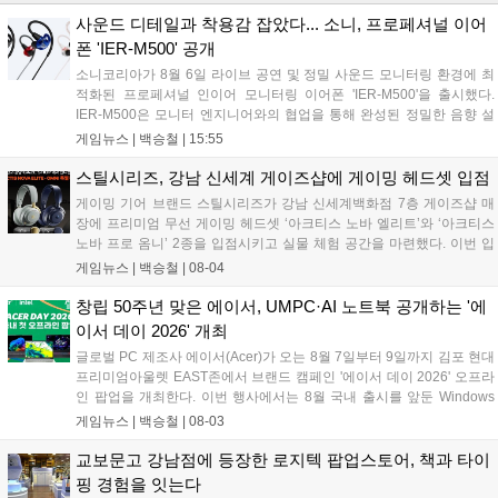
사운드 디테일과 착용감 잡았다... 소니, 프로페셔널 이어
폰 'IER-M500' 공개
소니코리아가 8월 6일 라이브 공연 및 정밀 사운드 모니터링 환경에 최
적화된 프로페셔널 인이어 모니터링 이어폰 'IER-M500'을 출시했다.
IER-M500은 모니터 엔지니어와의 협업을 통해 완성된 정밀한 음향 설
계와 뛰어난 수동 차음 성능을 갖춰, 외부 소음이 많은 환경에서도 디테
게임뉴스 |
백승철
|
15:55
일한 사운드를 전달하는 것이 특징이다. 인체공학적 디자인과 독자적인
피팅 서포터를 적용해 장시간 착용 시에도 안정적이고 편안한 환경을 제
스틸시리즈, 강남 신세계 게이즈샵에 게이밍 헤드셋 입점
공한다....
게이밍 기어 브랜드 스틸시리즈가 강남 신세계백화점 7층 게이즈샵 매
장에 프리미엄 무선 게이밍 헤드셋 ‘아크티스 노바 엘리트’와 ‘아크티스
노바 프로 옴니’ 2종을 입점시키고 실물 체험 공간을 마련했다. 이번 입
점으로 판교 현대백화점에 이어 강남에서도 차세대 옴니플레이 및 AI 노
게임뉴스 |
백승철
|
08-04
이즈 캔슬링 기술이 적용된 하이엔드 오디오 라인업을 직접 청음 및 구
매할 수 있게 됐다. 스틸시리즈는 입점을 기념해 오는 8월 17일까지 해
창립 50주년 맞은 에이서, UMPC·AI 노트북 공개하는 '에
당 매장에서 10% 할인 혜택 및 헤드셋 거치대 증정 프로모션을 진행한
이서 데이 2026' 개최
다...
글로벌 PC 제조사 에이서(Acer)가 오는 8월 7일부터 9일까지 김포 현대
프리미엄아울렛 EAST존에서 브랜드 캠페인 '에이서 데이 2026' 오프라
인 팝업을 개최한다. 이번 행사에서는 8월 국내 출시를 앞둔 Windows
11 기반 UMPC 프레데터 아틀라스 8과 초경량 AI 노트북 스위프트 에어
게임뉴스 |
백승철
|
08-03
14가 공개된다. 현장에서는 에이서의 최신 게이밍 노트북 및 AI PC 라인
업 전시와 함께 방문객을 위한 다양한 현장 이벤트가 진행된다....
교보문고 강남점에 등장한 로지텍 팝업스토어, 책과 타이
핑 경험을 잇는다