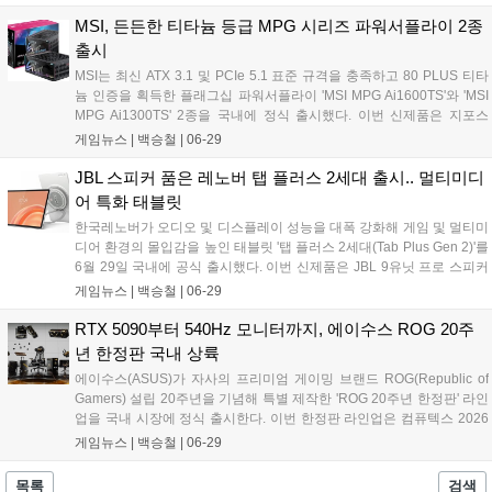
반응 속도를 지원하며, 사용자의 취향에 맞춘 데스크톱 게이밍 환경을
구축할 수 있도록 설계된 것이 특징이다....
MSI, 든든한 티타늄 등급 MPG 시리즈 파워서플라이 2종
출시
MSI는 최신 ATX 3.1 및 PCIe 5.1 표준 규격을 충족하고 80 PLUS 티타
늄 인증을 획득한 플래그십 파워서플라이 'MSI MPG Ai1600TS'와 'MSI
MPG Ai1300TS' 2종을 국내에 정식 출시했다. 이번 신제품은 지포스
RTX 5090과 같은 차세대 고성능 그래픽카드의 안정적인 구동에 초점을
게임뉴스 |
백승철
|
06-29
맞춰, 실시간 전류 모니터링 기술과 물리적인 연결 안정성을 대폭 강화
한 것이 특징이다....
JBL 스피커 품은 레노버 탭 플러스 2세대 출시.. 멀티미디
어 특화 태블릿
한국레노버가 오디오 및 디스플레이 성능을 대폭 강화해 게임 및 멀티미
디어 환경의 몰입감을 높인 태블릿 '탭 플러스 2세대(Tab Plus Gen 2)'를
6월 29일 국내에 공식 출시했다. 이번 신제품은 JBL 9유닛 프로 스피커
시스템과 12.1인치 2.5K 고해상도 디스플레이를 탑재하여 선명한 화질
게임뉴스 |
백승철
|
06-29
과 입체적인 사운드를 동시에 제공한다. 또한 스마트폰 음악을 스트리밍
할 수 있는 블루투스 스피커 모드와 대용량 배터리를 갖춰 야외 및 다양
RTX 5090부터 540Hz 모니터까지, 에이수스 ROG 20주
한 사용 환경에 최적화됐다....
년 한정판 국내 상륙
에이수스(ASUS)가 자사의 프리미엄 게이밍 브랜드 ROG(Republic of
Gamers) 설립 20주년을 기념해 특별 제작한 'ROG 20주년 한정판' 라인
업을 국내 시장에 정식 출시한다. 이번 한정판 라인업은 컴퓨텍스 2026
에서 최초로 공개된 제품들로, 독창적인 디자인과 극한의 성능을 갖춘
게임뉴스 |
백승철
|
06-29
게이밍기어 및 하이엔드 PC 부품들로 구성되었다. 국내 공급은 유저들
의 관심에 맞춰 오는 7월 3일 주변기기와 모니터 중심의 1차 라인업 출
목록
검색