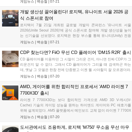
문제를 해결하는 아이디어를 겨루게 되며, 오는 8월 25일까지 접수가 진
게임뉴스 |
백승철
|
07-21
행된다. 한국대표로 선발된 팀에게는 글로벌 본선 진출권을 비롯해 상금
과 해외 캠퍼스 방문 등을 지원한다....
개발 생산성 끌어올린다! 로지텍, 유나이트 서울 2026 공
식 스폰서로 참여
로지텍이 7월 21일 개최된 글로벌 개발자 콘퍼런스 '유나이트 서울
2026(Unite Seoul 2026)'에 공식 스폰서로 참여해 개발 생산성을 높이
는 신기술을 선보였다. 로지텍은 현장 부스를 통해 유니티(Unity) 전용
'액션링(Actions Ring)' 소프트웨어 및 Windows 11 햅틱 피드백을 지원
게임뉴스 |
백승철
|
07-21
하는 플래그십 마우스 'MX Master 4'의 체험존을 운영한다. 이번 참가는
게임 개발 환경의 워크플로우를 단순화하고 작업 효율을 제고하기 위한
CDP 찾는다면? FiiO 무선 CD 플레이어 'DM15 R2R' 출시
일환으로 추진됐다....
CD 플레이어를 이용하던 그 시절이 그리운 건지, 아니면 진짜 CDP가 그
리운건지 알 수 없다. 그래서 CD 플레이어가 그리울 때 검색하곤 하는
데, 옛날 그 모델은 한참 전에 단종됐고 이젠 뭘 사야할지 잘 모르겠더라.
가격은 조금 비싼 편인데 확실한 제품, 특히 CD 플레이어의 감성도 좋지
게임뉴스 |
백승철
|
07-20
만 무선 환경의 제품을 찾는다면 글로벌 오디오 브랜드 FiiO의 무선 휴대
용 CD 플레이어 'DM15 R2R'도 괜찮아 보인다....
AMD, 게이머를 위한 합리적인 프로세서 'AMD 라이젠 7
7700X3D' 출시
라이젠 7 7700X3D는 보다 합리적인 가격으로 AMD 3D V-캐시(V-
Cache) 기술의 게이밍 성능을 원하는 하이엔드 게이머와 PC 애호가를
위해 설계되었다. AM5 플랫폼에서 메인보드 교체 없이 라이젠 7 7700X
대비 향상된 게이밍 성능을 제공한다. Zen4 공정 기술이 적용된 라이젠
게임뉴스 |
백승철
|
07-20
7 7700X3D의 주요 사양은 8코어 16스레드, 최대 부스트 클럭 4.5GHz,
TDP 120W, 총 캐시 104MB 등이다. 지원 칩셋의 메인보드는 A620,
도서관에서도 조용하게, 로지텍 'M750' 무소음 무선 마우
X670E, X670, B650E, B650, X870E, X870, B840, B850 등이다....