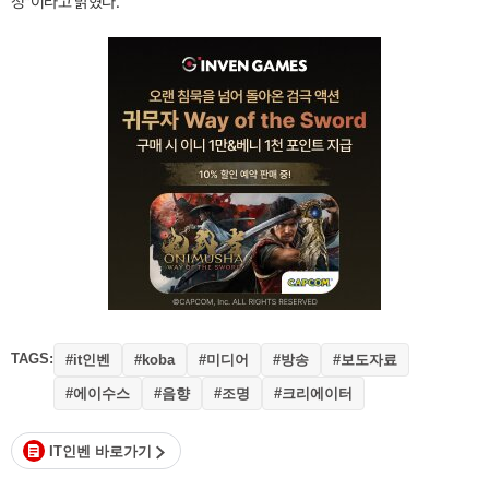
정"이라고 밝혔다.
TAGS:
#it인벤
#미디어
#방송
#보도자료
#koba
#에이수스
#음향
#조명
#크리에이터
IT인벤 바로가기