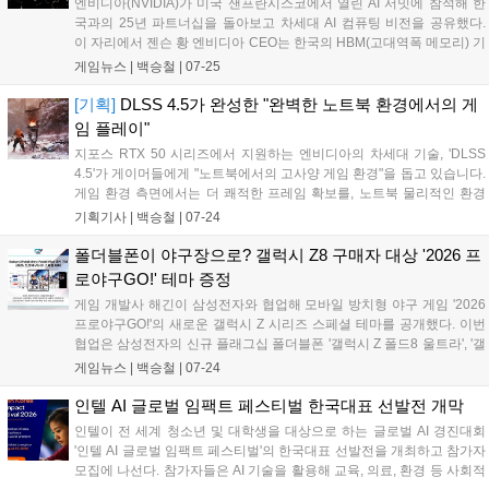
엔비디아(NVIDIA)가 미국 샌프란시스코에서 열린 AI 서밋에 참석해 한
국과의 25년 파트너십을 돌아보고 차세대 AI 컴퓨팅 비전을 공유했다.
이 자리에서 젠슨 황 엔비디아 CEO는 한국의 HBM(고대역폭 메모리) 기
술력이 오늘날 AI 슈퍼컴퓨터의 핵심 기반임을 밝혔으며, 정부 및 글로벌
게임뉴스 |
백승철
|
07-25
빅테크 리더들과 함께 AI 반도체 및 하이퍼스케일 데이터센터 등 '풀스택
AI' 생태계 구축에 뜻을 모았다....
[기획]
DLSS 4.5가 완성한 "완벽한 노트북 환경에서의 게
임 플레이"
지포스 RTX 50 시리즈에서 지원하는 엔비디아의 차세대 기술, 'DLSS
4.5'가 게이머들에게 "노트북에서의 고사양 게임 환경"을 돕고 있습니다.
게임 환경 측면에서는 더 쾌적한 프레임 확보를, 노트북 물리적인 환경
에서는 더 적은 일을 하도록 돕기 때문에 발열과 소음을 줄여주는 역할
기획기사 |
백승철
|
07-24
도 해내고 있습니다. 게이머 입장에서 '엔비디아 DLSS 4.5'를 조금 쉽게
설명하자면, AI가 게임 화면을 더 확실하게 예측하여 잔상과 흔들림을 줄
폴더블폰이 야구장으로? 갤럭시 Z8 구매자 대상 '2026 프
이고, 고사양 게임에서 프레임 효율을 높여주는 초고화질&고속 프레임
로야구GO!' 테마 증정
기술이라고 이해하면 될 것 같습니다....
게임 개발사 해긴이 삼성전자와 협업해 모바일 방치형 야구 게임 '2026
프로야구GO!'의 새로운 갤럭시 Z 시리즈 스페셜 테마를 공개했다. 이번
협업은 삼성전자의 신규 플래그십 폴더블폰 '갤럭시 Z 폴드8 울트라', '갤
럭시 Z 폴드8', '갤럭시 Z 플립8' 출시를 기념해 기획됐다. 해당 테마는 스
게임뉴스 |
백승철
|
07-24
마트폰의 잠금화면과 배경화면, 아이콘 등에 야구장의 열기와 경기 모습
을 적용한 것이 특징이다....
인텔 AI 글로벌 임팩트 페스티벌 한국대표 선발전 개막
인텔이 전 세계 청소년 및 대학생을 대상으로 하는 글로벌 AI 경진대회
'인텔 AI 글로벌 임팩트 페스티벌'의 한국대표 선발전을 개최하고 참가자
모집에 나선다. 참가자들은 AI 기술을 활용해 교육, 의료, 환경 등 사회적