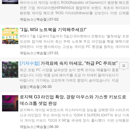
에이수스의 게이밍 브랜드 ROG(Republic of Gamers)가 평판형 헤드폰
전문 기업 하이파이맨(HIFIMAN)과 협업하여 브랜드 최초의 하이파이
평판형 게이밍 헤드셋 'ROG 키타라(Kithara)'를 선보인다. 이번 신제품
은 표면 전체가 움직이는 100mm 평판형 드라이버와 오픈형 구조를 채
게임뉴스 |
백승철
|
07-02
택해 게이머가 인게임 사운드의 위치를 명확하게 포착할 수 있도록 사운
드 공간감을 극대화한 것이 특징이다. 또한 광대역 주파수를 지원하는
"1일, MSI 노트북을 기억해주세요!"
붐 마이크와 다양한 교체형 플러그를 기본 제공해 PC 및 콘솔 등 여러 플
MSI가 7월 1일부터 5일까지 5일간 G마켓에서 진행되는 '월첫세일' 프로
랫폼에서 정밀한 사운드 플레이와 원활한 팀보이스 환경을 지원한다....
모션에 참가해 자사의 최신 주력 노트북 주요 라인업을 특별 혜택가로
판매한다. 이번 행사에서는 고성능 게이밍 PC 환경을 원하는 게이머와
멀티태스킹 작업이 필요한 사용자를 위해 선택할인, 중복할인, 카드할인
게임뉴스 |
백승철
|
07-01
으로 이어지는 풍성한 트리플 할인 혜택이 제공된다. 여름 시즌을 맞아
게임 및 전반적인 작업 환경 업그레이드를 고려하는 소비자들에게 합리
[기자수첩]
가격표에 속지 마세요, "하급 PC 주의보"
11
적인 선택지가 될 전망이다....
최근 조립 PC 시장을 살펴보면 눈이 번쩍 뜨이는 매물들이 종종
보입니다. 다만 제품 상세 페이지를 조금 더 자세히 들여다보시기
바랍니다. 거기에는 교묘하게 가려진 함정이 숨어있습니다. 지금
PC 시장은 하급 PC 주의보가 발령됐습니다....
칼럼 |
백승철
|
06-30
로지텍 G3 라인업 확장, 경량 마우스와 가스켓 키보드로
데스크톱 셋업 완성
로지텍이 게이밍 퍼포먼스와 커스터마이징 성능을 강화한 G3 시리즈의
신규 라인업인 무선 게이밍 마우스 'G304 X SUPERLIGHT'와 유선 기계
식 게이밍 키보드 'G316 X 98'을 국내에 정식 출시했다. 이번 신제품은
로지텍 G의 검증된 기술력을 바탕으로 게이머의 정밀한 조작과 민첩한
게임뉴스 |
백승철
|
06-30