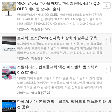
성도 향상에 크게 기여할 것으로 전망된다....
"4K에 240Hz 주사율까지".. 한성컴퓨터, 4세대 QD-
1
OLED 게이밍 모니터 출시
한성컴퓨터가 4세대 QD-OLED 팬타 텐덤 패널을 탑재한 27인치
UHD 240Hz 게이밍 모니터 'TFG27U24FLMW'를 정식 출시했다.
해당 제품은 3840x2160 UHD 해상도(4K)와 초당 240Hz의 고주
사율, GTG 0.03ms의 빠른 응답속도를 갖춰 고화질 게임 환경에
게임뉴스 |
백승철
|
07-27
서도 잔상 없이 부드러운 화면을 제공한다. 스마트 알고리즘 기반
의 번인 방지 설계와 함께 번인 증상을 포함한 3년 무상 보증을 지
로지텍, 토스(Toss) 신사옥 화상회의 솔루션 구축
1
원하는 점 또한 특징이다....
로지텍이 토스(Toss, 비바리퍼블리카)의 신사옥 스마트 워크플레
이스 구축 프로젝트를 지원하며 100개 이상의 회의실을 하나의
협업 환경으로 연결했다. 로지텍은 AI 기반 화상회의 장비와 통합
관리 플랫폼을 공급해 회의 준비 시간을 단축하고 업무 운영 효율
게임뉴스 |
백승철
|
07-27
성을 한층 강화했다. 이번 프로젝트를 통해 분산된 공간에서도 일
관되고 신속한 협업 환경을 구현하게 됐다....
스틸시리즈, '컨트롤프릭 액션 어드벤처 썸스틱 하
1
이스트' 출시
게이밍 기어 브랜드 스틸시리즈가 콘솔 게임 이용자의 조작 정밀
도와 그립감을 높여주는 '컨트롤프릭 액션 어드벤처 썸스틱 하이
스트 에디션'을 27일 공식 출시했다. 이번 신제품은 플레이스테이
션 및 엑스박스 컨트롤러와 호환되며, 미끄럼 방지 소재와 인체공
게임뉴스 |
백승철
|
07-27
학적 높이 설계를 적용해 액션 및 FPS 게임 시 정교한 이동과 조
준을 지원한다....
한국 AI 시대 본격 개막... 글로벌 빅테크 리더들과 미래 비
전 공유