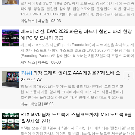
로지텍이 8월 3일부터 8월 24일까지 교보문고 강남점에서 서점 공간과
타이핑 경험을 결합한 참여형 팝업스토어를 운영한다. 이번 행사는
'READ·WRITE·RECORD'를 테마로 진행되며, 방문객은 아날로그 필기
와 디지털 타이핑을 거쳐 문장을 엽서로 출력해 보관할 수 있다. 현장에
게임뉴스 |
백승철
|
08-03
는 포터블 제품군인 Mobi Fold와 Keys-To-Go 2는 물론, 제품 체험존과
구매 고객 전용 혜택도 함께 준비됐다....
레노버 리전, EWC 2026 파운딩 파트너 참전... 파리 현장
에 PC 및 모니터 공급
레노버가 e스포츠 재단(Esports Foundation)과 파트너십을 확대하고 세
계 최대 e스포츠 대회인 'e스포츠 월드컵(EWC) 2026'의 파운딩 파트너
(Founding Partner)로 참여한다. 레노버는 8월 23일까지 프랑스 파리에
서 열리는 이번 대회 기간 동안 경기장을 비롯해 연습 시설, 방송 스튜디
게임뉴스 |
백승철
|
08-03
오, 페스티벌 공간 전반에 리전(Legion) 게이밍 데스크톱 PC와 모니터
를 공급한다. 이를 통해 전 세계 100여 개국에서 참가한 2,000명 이상의
[리뷰]
외장 그래픽 없이도 AAA 게임을? '레노버 요
1
선수들이 안정적인 하드웨어 환경에서 경기를 치를 수 있도록 기술적 지
가 프로 7a'
원을 제공한다....
'레노버 요가(Yoga)'는 뛰어난 빌드 퀄리티와 휴대성, 그리고 정교
한 디스플레이를 앞세워 크리에이터와 비즈니스 사용자들에게
호평받아온 플래그십 라인업이다. 이번에 선보인 '레노버 요가 프
로 7a(Yoga Pro 7a Gen 11, 이하 요가 프로 7a)'는 단순한 작업용
리뷰 |
백승철
|
08-03
크리에이터 노트북에 그치지 않는다. AMD의 차세대 APU인 '라
이젠 AI MAX+ 388(Ryzen AI Max+)'과 '라데온 8060S(Radeon
RTX 5070 탑재 노트북에 스팀코드까지! MSI 노트북 8월
8060S)' 내장 그래픽을 탑재해, 영상 편집 및 3D 렌더링은 물론
'월첫세일' 진행
게이머들의 눈길을 사로잡을 만한 강력한 그래픽 연산 성능을 품
MSI는 오는 8월 1일부터 5일까지 G마켓에서 개최되는 '월첫세일' 프로
었다....
모션에 참가해 자사의 게이밍 및 비즈니스·일상용 노트북 제품군을 대상