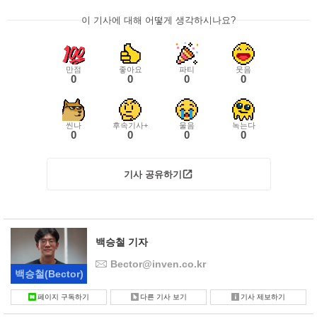
이 기사에 대해 어떻게 생각하시나요?
만점
좋아요
파티
웃음
0
0
0
0
씬나
후속기사+
울음
녹는다
0
0
0
0
기사 공유하기
백승철 기자
Bector@inven.co.kr
백승철
(Bector)
페이지 구독하기
다른 기사 보기
기사 제보하기