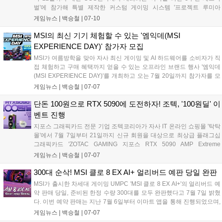
벌'에 참가해 특별 제작한 커스텀 게이밍 시스템 '프로젝트 루미아
(Project LUMIA)'를 공개한다. 이번 행사에서 애즈락은 게임 내 인기 캐
게임뉴스 |
백승철
|
07-10
릭터인 리오(RIO)와 에셀(ESTELLE)을 모티브로 한 하이엔드 PC 2종을
전시하고, 국내 최초로 공개되는 'X870E 타이치 화이트(Taichi White)'를
MSI의 최신 기기 체험할 수 있는 '엠익데(MSI
비롯한 최신 하드웨어 라인업을 선보인다. 관람객 입장과 일부 프로그램
EXPERIENCE DAY)' 참가자 모집
이 시작되는 7월 10일부터 애즈락 부스에서 다양한 현장 이벤트와 함께
MSI가 여름방학을 맞아 자사 최신 게이밍 및 AI 하드웨어를 소비자가 직
고성능 게이밍 플랫폼의 실물을 직접 확인할 수 있다....
접 체험하고 구매 혜택까지 얻을 수 있는 오프라인 브랜드 행사 '엠익데
(MSI EXPERIENCE DAY)'를 개최하고 오는 7월 20일까지 참가자를 모
집한다. 이번 행사는 7월 25일 서울 영등포구 MSI코리아 오피스에서 진
게임뉴스 |
백승철
|
07-07
행되며, 참가자들은 실시간 레이 트레이싱과 고프레임 유지가 가능한 최
신 RTX 50 시리즈 탑재 데스크탑 및 노트북, QD-OLED 모니터 등의 게
단돈 100원으로 RTX 5090에 도전하자! 조텍, '100원딜' 이
이밍 성능을 직접 비교 검증할 수 있다. 독자적인 현장 참여형 프로그램
벤트 진행
과 함께 공식 온라인 판매처 구매 시 최대 10만 원의 네이버페이 포인트
지포스 그래픽카드 전문 기업 조텍코리아가 자사 IT 온라인 쇼핑몰 '탁탁
를 추가로 돌려받는 전용 리워드 혜택이 제공되는 것이 특징이다....
몰'에서 7월 7일부터 21일까지 신규 회원을 대상으로 최상급 플래그십
그래픽카드 'ZOTAC GAMING 지포스 RTX 5090 AMP Extreme
INFINITY'를 100원에 구매할 수 있는 '100원딜' 이벤트를 진행한다. 이번
게임뉴스 |
백승철
|
07-07
행사는 참가비 전액 환불 및 미당첨자 대상 할인 쿠폰 지급 혜택을 포함
해 게이머들의 비용 부담을 없앤 것이 특징이다....
300대 순삭! MSI 클로 8 EX AI+ 얼리버드 예판 당일 완판
MSI가 출시한 차세대 게이밍 UMPC 'MSI 클로 8 EX AI+'의 얼리버드 예
약 판매 당일, 준비된 한정 수량 300대를 모두 완판했다고 7월 7일 밝혔
다. 이번 예약 판매는 지난 7월 6일부터 이마트 앱을 통해 진행되었으며,
전용 액세서리 혜택이 함께 제공되어 신제품을 기다린 게이머들의 높은
게임뉴스 |
백승철
|
07-07
관심을 증명했다. 본 제품은 인텔 아크 G3 익스트림 프로세서 기반의 사