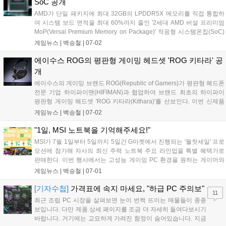
SoC 공개
AMD가 단일 패키지에 최대 32GB의 LPDDR5X 메모리를 직접 통합하
여 시스템 보드 면적을 최대 60%까지 줄인 '2세대 AMD 버설 프리미엄
MoP(Versal Premium Memory on Package)' 적응형 시스템온칩(SoC)
을 발표했다. 해당 제품은 최대 307GB/s의 압도적인 전송 대역폭을 확보
게임뉴스 |
백승철
|
07-02
하여 데이터 이동 속도를 극대화하고 지연 시간을 대폭 줄인 것이 특징
이다. 고대역폭과 공간 효율성이 필수적인 피지컬 AI, 네트워킹, 전문가
에이수스 ROG의 평판형 게이밍 헤드셋 'ROG 키타라' 공
용 비디오 편집 및 국방 가속 시스템 등 다양한 고성능 컴퓨팅 환경에서
개
핵심적인 역할을 할 것으로 기대된다....
에이수스의 게이밍 브랜드 ROG(Republic of Gamers)가 평판형 헤드폰
전문 기업 하이파이맨(HIFIMAN)과 협업하여 브랜드 최초의 하이파이
평판형 게이밍 헤드셋 'ROG 키타라(Kithara)'를 선보인다. 이번 신제품
은 표면 전체가 움직이는 100mm 평판형 드라이버와 오픈형 구조를 채
게임뉴스 |
백승철
|
07-02
택해 게이머가 인게임 사운드의 위치를 명확하게 포착할 수 있도록 사운
드 공간감을 극대화한 것이 특징이다. 또한 광대역 주파수를 지원하는
"1일, MSI 노트북을 기억해주세요!"
붐 마이크와 다양한 교체형 플러그를 기본 제공해 PC 및 콘솔 등 여러 플
MSI가 7월 1일부터 5일까지 5일간 G마켓에서 진행되는 '월첫세일' 프로
랫폼에서 정밀한 사운드 플레이와 원활한 팀보이스 환경을 지원한다....
모션에 참가해 자사의 최신 주력 노트북 주요 라인업을 특별 혜택가로
판매한다. 이번 행사에서는 고성능 게이밍 PC 환경을 원하는 게이머와
멀티태스킹 작업이 필요한 사용자를 위해 선택할인, 중복할인, 카드할인
게임뉴스 |
백승철
|
07-01
으로 이어지는 풍성한 트리플 할인 혜택이 제공된다. 여름 시즌을 맞아
게임 및 전반적인 작업 환경 업그레이드를 고려하는 소비자들에게 합리
[기자수첩]
가격표에 속지 마세요, "하급 PC 주의보"
11
적인 선택지가 될 전망이다....
최근 조립 PC 시장을 살펴보면 눈이 번쩍 뜨이는 매물들이 종종
보입니다. 다만 제품 상세 페이지를 조금 더 자세히 들여다보시기
바랍니다. 거기에는 교묘하게 가려진 함정이 숨어있습니다. 지금