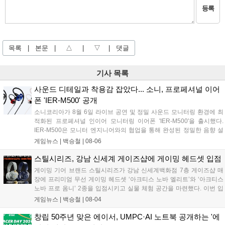
등록
목록
|
본문
|
△
|
▽
|
댓글
기사 목록
사운드 디테일과 착용감 잡았다... 소니, 프로페셔널 이어
폰 'IER-M500' 공개
소니코리아가 8월 6일 라이브 공연 및 정밀 사운드 모니터링 환경에 최
적화된 프로페셔널 인이어 모니터링 이어폰 'IER-M500'을 출시했다.
IER-M500은 모니터 엔지니어와의 협업을 통해 완성된 정밀한 음향 설
계와 뛰어난 수동 차음 성능을 갖춰, 외부 소음이 많은 환경에서도 디테
게임뉴스 |
백승철
|
08-06
일한 사운드를 전달하는 것이 특징이다. 인체공학적 디자인과 독자적인
피팅 서포터를 적용해 장시간 착용 시에도 안정적이고 편안한 환경을 제
스틸시리즈, 강남 신세계 게이즈샵에 게이밍 헤드셋 입점
공한다....
게이밍 기어 브랜드 스틸시리즈가 강남 신세계백화점 7층 게이즈샵 매
장에 프리미엄 무선 게이밍 헤드셋 ‘아크티스 노바 엘리트’와 ‘아크티스
노바 프로 옴니’ 2종을 입점시키고 실물 체험 공간을 마련했다. 이번 입
점으로 판교 현대백화점에 이어 강남에서도 차세대 옴니플레이 및 AI 노
게임뉴스 |
백승철
|
08-04
이즈 캔슬링 기술이 적용된 하이엔드 오디오 라인업을 직접 청음 및 구
매할 수 있게 됐다. 스틸시리즈는 입점을 기념해 오는 8월 17일까지 해
창립 50주년 맞은 에이서, UMPC·AI 노트북 공개하는 '에
당 매장에서 10% 할인 혜택 및 헤드셋 거치대 증정 프로모션을 진행한