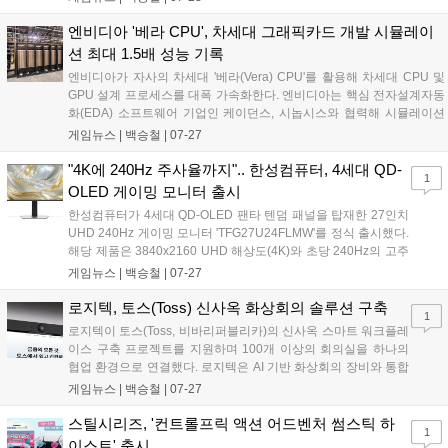
데이터 분석, 심판 판독, 글로벌 중계 전반을 지원했다....
엔비디아 '베라 CPU', 차세대 그래픽카드 개발 시뮬레이
션 최대 1.5배 성능 기록
엔비디아가 자사의 차세대 '베라(Vera) CPU'를 활용해 차세대 CPU 및
GPU 설계 프로세스를 대폭 가속화한다. 엔비디아는 핵심 전자설계자동
화(EDA) 소프트웨어 기업인 케이던스, 시놉시스와 협력해 시뮬레이션
및 검증 성능을 기존 대비 최대 1.5배 향상시업했다고 밝혔다. 이에 따라
게임뉴스 |
백승철
|
07-27
향후 게이머들이 접하게 될 차세대 차세대 GPU의 개발 속도 단축과 완
성도 향상에 크게 기여할 것으로 전망된다....
"4K에 240Hz 주사율까지".. 한성컴퓨터, 4세대 QD-
1
OLED 게이밍 모니터 출시
한성컴퓨터가 4세대 QD-OLED 팬타 텐덤 패널을 탑재한 27인치
UHD 240Hz 게이밍 모니터 'TFG27U24FLMW'를 정식 출시했다.
해당 제품은 3840x2160 UHD 해상도(4K)와 초당 240Hz의 고주
사율, GTG 0.03ms의 빠른 응답속도를 갖춰 고화질 게임 환경에
게임뉴스 |
백승철
|
07-27
서도 잔상 없이 부드러운 화면을 제공한다. 스마트 알고리즘 기반
의 번인 방지 설계와 함께 번인 증상을 포함한 3년 무상 보증을 지
로지텍, 토스(Toss) 신사옥 화상회의 솔루션 구축
1
원하는 점 또한 특징이다....
로지텍이 토스(Toss, 비바리퍼블리카)의 신사옥 스마트 워크플레
이스 구축 프로젝트를 지원하며 100개 이상의 회의실을 하나의
협업 환경으로 연결했다. 로지텍은 AI 기반 화상회의 장비와 통합
관리 플랫폼을 공급해 회의 준비 시간을 단축하고 업무 운영 효율
게임뉴스 |
백승철
|
07-27
성을 한층 강화했다. 이번 프로젝트를 통해 분산된 공간에서도 일
관되고 신속한 협업 환경을 구현하게 됐다....
스틸시리즈, '컨트롤프릭 액션 어드벤처 썸스틱 하
1
이스트' 출시