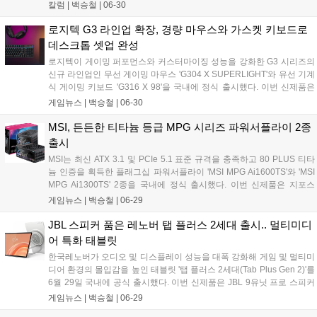
PC 시장은 하급 PC 주의보가 발령됐습니다....
칼럼 |
백승철
|
06-30
로지텍 G3 라인업 확장, 경량 마우스와 가스켓 키보드로
데스크톱 셋업 완성
로지텍이 게이밍 퍼포먼스와 커스터마이징 성능을 강화한 G3 시리즈의
신규 라인업인 무선 게이밍 마우스 'G304 X SUPERLIGHT'와 유선 기계
식 게이밍 키보드 'G316 X 98'을 국내에 정식 출시했다. 이번 신제품은
로지텍 G의 검증된 기술력을 바탕으로 게이머의 정밀한 조작과 민첩한
게임뉴스 |
백승철
|
06-30
반응 속도를 지원하며, 사용자의 취향에 맞춘 데스크톱 게이밍 환경을
구축할 수 있도록 설계된 것이 특징이다....
MSI, 든든한 티타늄 등급 MPG 시리즈 파워서플라이 2종
출시
MSI는 최신 ATX 3.1 및 PCIe 5.1 표준 규격을 충족하고 80 PLUS 티타
늄 인증을 획득한 플래그십 파워서플라이 'MSI MPG Ai1600TS'와 'MSI
MPG Ai1300TS' 2종을 국내에 정식 출시했다. 이번 신제품은 지포스
RTX 5090과 같은 차세대 고성능 그래픽카드의 안정적인 구동에 초점을
게임뉴스 |
백승철
|
06-29
맞춰, 실시간 전류 모니터링 기술과 물리적인 연결 안정성을 대폭 강화
한 것이 특징이다....
JBL 스피커 품은 레노버 탭 플러스 2세대 출시.. 멀티미디
어 특화 태블릿
한국레노버가 오디오 및 디스플레이 성능을 대폭 강화해 게임 및 멀티미
디어 환경의 몰입감을 높인 태블릿 '탭 플러스 2세대(Tab Plus Gen 2)'를
6월 29일 국내에 공식 출시했다. 이번 신제품은 JBL 9유닛 프로 스피커
시스템과 12.1인치 2.5K 고해상도 디스플레이를 탑재하여 선명한 화질
게임뉴스 |
백승철
|
06-29
과 입체적인 사운드를 동시에 제공한다. 또한 스마트폰 음악을 스트리밍