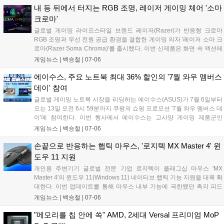
양을 갖춰 휴대용 게임 시장에서 새로운 선택지로 주목받고 있다....
내 등 뒤에서 터지는 RGB 조명, 레이저 게이밍 체어 '소마
크로마'
글로벌 게이밍 라이프스타일 브랜드 레이저(Razer)가 반응형 크로마
RGB 조명과 무선 전원 공급 환경을 결합한 게이밍 의자 '레이저 소마 크
로마(Razer Soma Chroma)'를 출시했다. 이번 신제품은 화면 속 액션에
실시간으로 반응하는 조명 기술과 장시간 플레이를 지원하는 인체공학
게임뉴스 |
백승철
|
07-06
적 설계를 적용해 게이머의 몰입감 넘치는 플레이 환경을 돕는다....
에이수스, 주요 노트북 최대 36% 할인의 '7월 와우 멤버스
데이' 참여
글로벌 게이밍 노트북 시장을 리딩하는 에이수스(ASUS)가 7월 6일부터
오는 13일 오전 6시 59분까지 쿠팡의 쇼핑 프로모션 '7월 와우 멤버스 데
이'에 참여한다. 이번 행사에서 에이수스는 고사양 게이밍 제품군인
ROG 스트릭스 및 TUF 게이밍을 포함한 총 29종의 노트북을 대상으로
게임뉴스 |
백승철
|
07-06
최대 36%의 할인 혜택을 제공한다....
손끝으로 반응하는 햅틱 마우스, '로지텍 MX Master 4' 윈
도우 11 지원
개인용 주변기기 글로벌 전문 기업 로지텍이 플래그십 마우스 'MX
Master 4'의 윈도우 11(Windows 11) 네이티브 햅틱 기능 지원을 대폭 확
대한다. 이번 업데이트를 통해 마우스 내부 기능에 국한됐던 촉각 피드
백이 운영체제(OS) 전반으로 확장되어, 정밀한 멀티태스킹 작업 및 화면
게임뉴스 |
백승철
|
07-06
정렬 시 손끝으로 직관적인 반응을 느낄 수 있게 된다. 기존 사용자는 최
신 윈도우 11 환경에서 Logi Options+ 소프트웨어를 통해 펌웨어를 업
"메모리를 칩 안에 쏙" AMD, 2세대 Versal 프리미엄 MoP
데이트하면 해당 기능을 바로 사용할 수 있다....