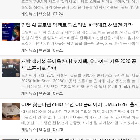
프로야구GO!'의 새로운 갤럭시 Z 시리즈 스페셜 테마를 공개했다. 이번
협업은 삼성전자의 신규 플래그십 폴더블폰 '갤럭시 Z 폴드8 울트라', '갤
럭시 Z 폴드8', '갤럭시 Z 플립8' 출시를 기념해 기획됐다. 해당 테마는 스
게임뉴스 |
백승철
|
07-24
마트폰의 잠금화면과 배경화면, 아이콘 등에 야구장의 열기와 경기 모습
을 적용한 것이 특징이다....
인텔 AI 글로벌 임팩트 페스티벌 한국대표 선발전 개막
인텔이 전 세계 청소년 및 대학생을 대상으로 하는 글로벌 AI 경진대회
'인텔 AI 글로벌 임팩트 페스티벌'의 한국대표 선발전을 개최하고 참가자
모집에 나선다. 참가자들은 AI 기술을 활용해 교육, 의료, 환경 등 사회적
문제를 해결하는 아이디어를 겨루게 되며, 오는 8월 25일까지 접수가 진
게임뉴스 |
백승철
|
07-21
행된다. 한국대표로 선발된 팀에게는 글로벌 본선 진출권을 비롯해 상금
과 해외 캠퍼스 방문 등을 지원한다....
개발 생산성 끌어올린다! 로지텍, 유나이트 서울 2026 공
식 스폰서로 참여
로지텍이 7월 21일 개최된 글로벌 개발자 콘퍼런스 '유나이트 서울
2026(Unite Seoul 2026)'에 공식 스폰서로 참여해 개발 생산성을 높이
는 신기술을 선보였다. 로지텍은 현장 부스를 통해 유니티(Unity) 전용
'액션링(Actions Ring)' 소프트웨어 및 Windows 11 햅틱 피드백을 지원
게임뉴스 |
백승철
|
07-21
하는 플래그십 마우스 'MX Master 4'의 체험존을 운영한다. 이번 참가는
게임 개발 환경의 워크플로우를 단순화하고 작업 효율을 제고하기 위한
CDP 찾는다면? FiiO 무선 CD 플레이어 'DM15 R2R' 출시
일환으로 추진됐다....
CD 플레이어를 이용하던 그 시절이 그리운 건지, 아니면 진짜 CDP가 그
리운건지 알 수 없다. 그래서 CD 플레이어가 그리울 때 검색하곤 하는
데, 옛날 그 모델은 한참 전에 단종됐고 이젠 뭘 사야할지 잘 모르겠더라.
가격은 조금 비싼 편인데 확실한 제품, 특히 CD 플레이어의 감성도 좋지
게임뉴스 |
백승철
|
07-20
만 무선 환경의 제품을 찾는다면 글로벌 오디오 브랜드 FiiO의 무선 휴대
용 CD 플레이어 'DM15 R2R'도 괜찮아 보인다....