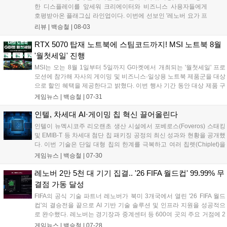
한 디스플레이를 앞세워 크리에이터와 비즈니스 사용자들에게
호평받아온 플래그십 라인업이다. 이번에 선보인 '레노버 요가 프
로 7a(Yoga Pro 7a Gen 11, 이하 요가 프로 7a)'는 단순한 작업용
리뷰 |
백승철
|
08-03
크리에이터 노트북에 그치지 않는다. AMD의 차세대 APU인 '라
이젠 AI MAX+ 388(Ryzen AI Max+)'과 '라데온 8060S(Radeon
RTX 5070 탑재 노트북에 스팀코드까지! MSI 노트북 8월
8060S)' 내장 그래픽을 탑재해, 영상 편집 및 3D 렌더링은 물론
'월첫세일' 진행
게이머들의 눈길을 사로잡을 만한 강력한 그래픽 연산 성능을 품
MSI는 오는 8월 1일부터 5일까지 G마켓에서 개최되는 '월첫세일' 프로
었다....
모션에 참가해 자사의 게이밍 및 비즈니스·일상용 노트북 제품군을 대상
으로 할인 혜택을 제공한다고 밝혔다. 이번 행사 기간 동안 대상 제품 구
매 시 8% 선택 쿠폰, 8% 중복 쿠폰, 7% 카드 할인 등의 혜택이 적용된
게임뉴스 |
백승철
|
07-31
다. 게이머를 위한 고성능 라인업부터 학업 및 업무용 노트북까지 대다
수 제품이 포함되어 사용자의 환경에 맞춘 선택이 가능하다....
인텔, 차세대 AI·게이밍 칩 혁신 끌어올린다
인텔이 뉴멕시코주 리오랜초 생산 시설에서 포베로스(Foveros) 스태킹
및 EMIB-T 등 차세대 첨단 칩 패키징 공정의 최신 성과와 현황을 공개했
다. 이번 기술은 단일 대형 칩의 한계를 극복하고 여러 칩렛(Chiplet)을
고속 연결함으로써, 고성능 AI 워크로드 처리 능력과 향상된 전력 효율성
게임뉴스 |
백승철
|
07-30
을 동시에 확보하는 데 중점을 둔다. 이를 통해 향후 노트북의 배터리 수
명 연장과 폼팩터 소형화, 고대역폭 메모리(HBM) 및 멀티칩 기반 프로세
레노버 2만 5천 대 기기 집결.. '26 FIFA 월드컵' 99.99% 무
서의 연산 처리 효율이 크게 개선될 전망이다....
결점 가동 달성
FIFA의 공식 기술 파트너 레노버가 북미 3개국에서 열린 '26 FIFA 월드
컵'의 결승전을 끝으로 AI 기반 기술 솔루션 및 인프라 지원을 성공적으
로 완수했다. 레노버는 경기장과 중계센터 등 600여 곳의 주요 거점에 2
만 5,000대 이상의 디바이스를 배치하고 99.99%의 가동률을 기록하며
게임뉴스 |
백승철
|
07-28