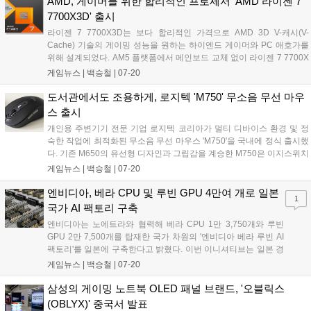
AMD, 게이머를 위한 합리적인 프로세서 'AMD 라이젠 7
7700X3D' 출시
라이젠 7 7700X3D는 보다 합리적인 가격으로 AMD 3D V-캐시(V-
Cache) 기술의 게이밍 성능을 원하는 하이엔드 게이머와 PC 애호가를
위해 설계되었다. AM5 플랫폼에서 메인보드 교체 없이 라이젠 7 7700X
대비 향상된 게이밍 성능을 제공한다. Zen4 공정 기술이 적용된 라이젠
게임뉴스 |
백승철
|
07-20
7 7700X3D의 주요 사양은 8코어 16스레드, 최대 부스트 클럭 4.5GHz,
TDP 120W, 총 캐시 104MB 등이다. 지원 칩셋의 메인보드는 A620,
도서관에서도 조용하게, 로지텍 'M750' 무소음 무선 마우
X670E, X670, B650E, B650, X870E, X870, B840, B850 등이다....
스 출시
개인용 주변기기 전문 기업 로지텍 코리아가 멀티 디바이스 환경 및 정
숙한 작업에 최적화된 무소음 무선 마우스 'M750'을 국내에 정식 출시했
다. 기존 M650의 유선형 디자인과 그립감을 계승한 M750은 이지스위치
및 Logi Flow 기술을 탑재해 최대 3대의 기기를 유연하게 오가며 제어할
게임뉴스 |
백승철
|
07-20
수 있는 점이 특징이다. 소음을 90% 이상 줄인 클릭감과 최대 24개월의
긴 배터리 수명을 지원하여 조용한 플레이 환경과 멀티태스킹 작업을 동
엔비디아, 베라 CPU 및 루빈 GPU 4만여 개로 일본
1
시에 요구하는 사용자들에게 쾌적한 사용 경험을 제공한다....
국가 AI 팩토리 구축
엔비디아는 노에트라와 협력해 베라 CPU 1만 3,750개와 루빈
GPU 2만 7,500개를 탑재한 국가 차원의 '엔비디아 베라 루빈 AI
팩토리'를 일본에 구축한다고 밝혔다. 이번 이니셔티브는 일본 경
제산업성이 추진하는 프론티아 프로젝트에 핵심 컴퓨팅 인프라
게임뉴스 |
백승철
|
07-20
를 제공하며, AI 에이전트 및 멀티모달 파운데이션 모델 개발을 지
원할 예정이다. 엔비디아 DSX 플랫폼과 스펙트럼-X 이더넷 네트
삼성의 게이밍 노트북 OLED 패널 브랜드, '오블릭스
워킹을 기반으로 구축되는 해당 AI 데이터센터는 총 140메가와트
(OBLYX)' 중국서 발표