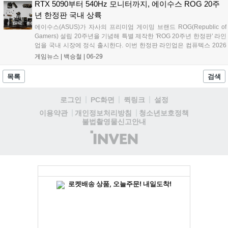
할 수 있는 블루투스 스피커 모드와 대용량 배터리를 갖춰 야외 및 다양
RTX 5090부터 540Hz 모니터까지, 에이수스 ROG 20주
한 사용 환경에 최적화됐다....
년 한정판 국내 상륙
에이수스(ASUS)가 자사의 프리미엄 게이밍 브랜드 ROG(Republic of
Gamers) 설립 20주년을 기념해 특별 제작한 'ROG 20주년 한정판' 라인
업을 국내 시장에 정식 출시한다. 이번 한정판 라인업은 컴퓨텍스 2026
에서 최초로 공개된 제품들로, 독창적인 디자인과 극한의 성능을 갖춘
게임뉴스 |
백승철
|
06-29
게이밍기어 및 하이엔드 PC 부품들로 구성되었다. 국내 공급은 유저들
의 관심에 맞춰 오는 7월 3일 주변기기와 모니터 중심의 1차 라인업 출
목록
검색
시를 시작으로 7월 말 공급되는 2차 라인업까지 총 두 차례에 걸쳐 순차
적으로 진행된다....
로그인
PC화면
퀵링크
설정
청소년보호정책
이용약관
개인정보처리방침
불법촬영물신고안내
(주)
인
벤