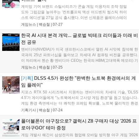
게이밍 기어 브랜드 스틸시리즈가 콘솔 게임 이용자의 조작 정밀
도와 그립감을 높여주는 '컨트롤프릭 액션 어드벤처 썸스틱 하이
스트 에디션'을 27일 공식 출시했다. 이번 신제품은 플레이스테이
션 및 엑스박스 컨트롤러와 호환되며, 미끄럼 방지 소재와 인체공
게임뉴스 |
백승철
|
07-27
학적 높이 설계를 적용해 액션 및 FPS 게임 시 정교한 이동과 조
준을 지원한다....
한국 AI 시대 본격 개막... 글로벌 빅테크 리더들과 미래 비
전 공유
엔비디아(NVIDIA)가 미국 샌프란시스코에서 열린 AI 서밋에 참석해 한
국과의 25년 파트너십을 돌아보고 차세대 AI 컴퓨팅 비전을 공유했다.
이 자리에서 젠슨 황 엔비디아 CEO는 한국의 HBM(고대역폭 메모리) 기
술력이 오늘날 AI 슈퍼컴퓨터의 핵심 기반임을 밝혔으며, 정부 및 글로벌
게임뉴스 |
백승철
|
07-25
빅테크 리더들과 함께 AI 반도체 및 하이퍼스케일 데이터센터 등 '풀스택
AI' 생태계 구축에 뜻을 모았다....
[기획]
DLSS 4.5가 완성한 "완벽한 노트북 환경에서의 게
임 플레이"
지포스 RTX 50 시리즈에서 지원하는 엔비디아의 차세대 기술, 'DLSS
4.5'가 게이머들에게 "노트북에서의 고사양 게임 환경"을 돕고 있습니다.
게임 환경 측면에서는 더 쾌적한 프레임 확보를, 노트북 물리적인 환경
에서는 더 적은 일을 하도록 돕기 때문에 발열과 소음을 줄여주는 역할
기획기사 |
백승철
|
07-24
도 해내고 있습니다. 게이머 입장에서 '엔비디아 DLSS 4.5'를 조금 쉽게
설명하자면, AI가 게임 화면을 더 확실하게 예측하여 잔상과 흔들림을 줄
폴더블폰이 야구장으로? 갤럭시 Z8 구매자 대상 '2026 프
이고, 고사양 게임에서 프레임 효율을 높여주는 초고화질&고속 프레임
로야구GO!' 테마 증정
기술이라고 이해하면 될 것 같습니다....
게임 개발사 해긴이 삼성전자와 협업해 모바일 방치형 야구 게임 '2026