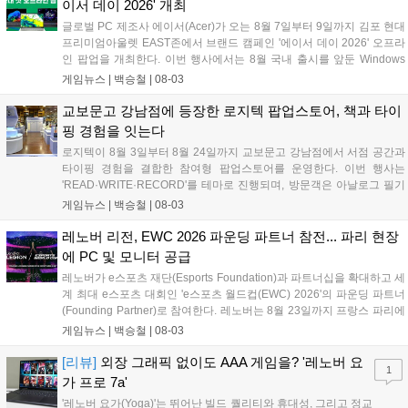
이서 데이 2026' 개최
다...
글로벌 PC 제조사 에이서(Acer)가 오는 8월 7일부터 9일까지 김포 현대
프리미엄아울렛 EAST존에서 브랜드 캠페인 '에이서 데이 2026' 오프라
인 팝업을 개최한다. 이번 행사에서는 8월 국내 출시를 앞둔 Windows
11 기반 UMPC 프레데터 아틀라스 8과 초경량 AI 노트북 스위프트 에어
게임뉴스 |
백승철
|
08-03
14가 공개된다. 현장에서는 에이서의 최신 게이밍 노트북 및 AI PC 라인
업 전시와 함께 방문객을 위한 다양한 현장 이벤트가 진행된다....
교보문고 강남점에 등장한 로지텍 팝업스토어, 책과 타이
핑 경험을 잇는다
로지텍이 8월 3일부터 8월 24일까지 교보문고 강남점에서 서점 공간과
타이핑 경험을 결합한 참여형 팝업스토어를 운영한다. 이번 행사는
'READ·WRITE·RECORD'를 테마로 진행되며, 방문객은 아날로그 필기
와 디지털 타이핑을 거쳐 문장을 엽서로 출력해 보관할 수 있다. 현장에
게임뉴스 |
백승철
|
08-03
는 포터블 제품군인 Mobi Fold와 Keys-To-Go 2는 물론, 제품 체험존과
구매 고객 전용 혜택도 함께 준비됐다....
레노버 리전, EWC 2026 파운딩 파트너 참전... 파리 현장
에 PC 및 모니터 공급
레노버가 e스포츠 재단(Esports Foundation)과 파트너십을 확대하고 세
계 최대 e스포츠 대회인 'e스포츠 월드컵(EWC) 2026'의 파운딩 파트너
(Founding Partner)로 참여한다. 레노버는 8월 23일까지 프랑스 파리에
서 열리는 이번 대회 기간 동안 경기장을 비롯해 연습 시설, 방송 스튜디
게임뉴스 |
백승철
|
08-03
오, 페스티벌 공간 전반에 리전(Legion) 게이밍 데스크톱 PC와 모니터
를 공급한다. 이를 통해 전 세계 100여 개국에서 참가한 2,000명 이상의
[리뷰]
외장 그래픽 없이도 AAA 게임을? '레노버 요
1
선수들이 안정적인 하드웨어 환경에서 경기를 치를 수 있도록 기술적 지
가 프로 7a'
원을 제공한다....
'레노버 요가(Yoga)'는 뛰어난 빌드 퀄리티와 휴대성, 그리고 정교