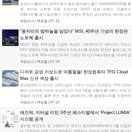
규모로 운영된다....
삼성디스플레이가 상하이에서 열린 빌리빌리 월드 2026(BW2026)을 통
해 게이밍 노트북 전용 프리미엄 OLED 패널 브랜드 '오블릭스
(OBLYX)'를 공식 발표했다. 이번 브랜드 론칭은 급성장하는 게이밍 노트
북 시장 내 지배력을 강화하기 위한 전략으로, 향후 주요 PC 제조사의 고
게임뉴스 |
백승철
|
07-14
성능 노트북에 탑재되어 화질 기준을 제시할 전망이다. 특히 오블릭스는
단순한 부품 공급을 넘어 엔비디아의 지싱크, 인텔 에보나 돌비 비전처
"용자리의 밤하늘을 담았다" MSI, 40주년 기념의 한정판
럼 소비자가 믿고 선택할 수 있는 독자적인 고품질 게이밍 디스플레이
노트북 출시
인증 마크로 자리 잡는 것을 목표로 하고 있다....
MSI가 창립 40주년을 기념해 최상위 그래픽카드인 엔비디아 지포스
RTX 5090과 인텔 코어 Ultra 9 프로세서를 탑재한 한정판 플래그십 게
이밍 노트북 'MSI 타이탄 18 HX 드래곤 에디션 Draco Epic'을 국내에 공
식 출시했다. 이번 신제품은 북쪽 밤하늘의 용자리에서 영감을 얻은 독
게임뉴스 |
백승철
|
07-14
창적인 디자인과 최대 270W 전력을 지원하는 냉각 솔루션을 갖춰 최고
의 플레이 환경을 원하는 게이머를 공략한다....
디저트 감성 키보드로 여름철을! 한성컴퓨터 TFG Cloud
Max 신규 색상 출시
한성컴퓨터가 자사의 스테디셀러 기계식 키보드 라인업인 'TFG Cloud
Max' 시리즈에 디저트 감성의 신규 색상 3종을 새롭게 출시했다. 이번 신
제품은 유선은 물론 무선 연결 상태에서도 8K 폴링레이트를 지원하여
게이머에게 끊김 없는 초고속 반응 속도를 제공하는 것이 특징이다. 차
게임뉴스 |
백승철
|
07-10
별화된 타건감의 동그리 키캡과 소음 억제 구조를 갖춰, 고사양 게이밍
환경과 데스크테리어 요소를 동시에 충족한다....
애즈락, 이터널 리턴 3주년 페스티벌에서 'Project LUMIA'
시스템 공개
글로벌 메인보드 및 그래픽카드 제조사 애즈락(ASRock)이 7월 11일부
터 12일까지 대전 CCC센터에서 개최되는 '이터널 리턴 3주년 페스티