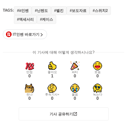
TAGS:
#it인벤
#닌텐도
#벨킨
#보도자료
#스위치2
#액세서리
#케이스
IT인벤 바로가기
이 기사에 대해 어떻게 생각하시나요?
만점
좋아요
파티
웃음
0
1
0
0
씬나
후속기사+
울음
녹는다
0
0
0
0
기사 공유하기