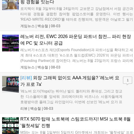
핑 경험을 잇는다
로지텍이 8월 3일부터 8월 24일까지 교보문고 강남점에서 서점 공간과
타이핑 경험을 결합한 참여형 팝업스토어를 운영한다. 이번 행사는
'READ·WRITE·RECORD'를 테마로 진행되며, 방문객은 아날로그 필기
와 디지털 타이핑을 거쳐 문장을 엽서로 출력해 보관할 수 있다. 현장에
게임뉴스 |
백승철
|
08-03
는 포터블 제품군인 Mobi Fold와 Keys-To-Go 2는 물론, 제품 체험존과
구매 고객 전용 혜택도 함께 준비됐다....
레노버 리전, EWC 2026 파운딩 파트너 참전... 파리 현장
에 PC 및 모니터 공급
레노버가 e스포츠 재단(Esports Foundation)과 파트너십을 확대하고 세
계 최대 e스포츠 대회인 'e스포츠 월드컵(EWC) 2026'의 파운딩 파트너
(Founding Partner)로 참여한다. 레노버는 8월 23일까지 프랑스 파리에
서 열리는 이번 대회 기간 동안 경기장을 비롯해 연습 시설, 방송 스튜디
게임뉴스 |
백승철
|
08-03
오, 페스티벌 공간 전반에 리전(Legion) 게이밍 데스크톱 PC와 모니터
를 공급한다. 이를 통해 전 세계 100여 개국에서 참가한 2,000명 이상의
[리뷰]
외장 그래픽 없이도 AAA 게임을? '레노버 요
1
선수들이 안정적인 하드웨어 환경에서 경기를 치를 수 있도록 기술적 지
가 프로 7a'
원을 제공한다....
'레노버 요가(Yoga)'는 뛰어난 빌드 퀄리티와 휴대성, 그리고 정교
한 디스플레이를 앞세워 크리에이터와 비즈니스 사용자들에게
호평받아온 플래그십 라인업이다. 이번에 선보인 '레노버 요가 프
로 7a(Yoga Pro 7a Gen 11, 이하 요가 프로 7a)'는 단순한 작업용
리뷰 |
백승철
|
08-03
크리에이터 노트북에 그치지 않는다. AMD의 차세대 APU인 '라
이젠 AI MAX+ 388(Ryzen AI Max+)'과 '라데온 8060S(Radeon
RTX 5070 탑재 노트북에 스팀코드까지! MSI 노트북 8월
8060S)' 내장 그래픽을 탑재해, 영상 편집 및 3D 렌더링은 물론
'월첫세일' 진행
게이머들의 눈길을 사로잡을 만한 강력한 그래픽 연산 성능을 품
MSI는 오는 8월 1일부터 5일까지 G마켓에서 개최되는 '월첫세일' 프로