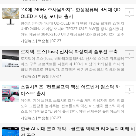
향후 게이머들이 접하게 될 차세대 차세대 GPU의 개발 속도 단축과 완
성도 향상에 크게 기여할 것으로 전망된다....
"4K에 240Hz 주사율까지".. 한성컴퓨터, 4세대 QD-
1
OLED 게이밍 모니터 출시
한성컴퓨터가 4세대 QD-OLED 팬타 텐덤 패널을 탑재한 27인치
UHD 240Hz 게이밍 모니터 'TFG27U24FLMW'를 정식 출시했다.
해당 제품은 3840x2160 UHD 해상도(4K)와 초당 240Hz의 고주
사율, GTG 0.03ms의 빠른 응답속도를 갖춰 고화질 게임 환경에
게임뉴스 |
백승철
|
07-27
서도 잔상 없이 부드러운 화면을 제공한다. 스마트 알고리즘 기반
의 번인 방지 설계와 함께 번인 증상을 포함한 3년 무상 보증을 지
로지텍, 토스(Toss) 신사옥 화상회의 솔루션 구축
1
원하는 점 또한 특징이다....
로지텍이 토스(Toss, 비바리퍼블리카)의 신사옥 스마트 워크플레
이스 구축 프로젝트를 지원하며 100개 이상의 회의실을 하나의
협업 환경으로 연결했다. 로지텍은 AI 기반 화상회의 장비와 통합
관리 플랫폼을 공급해 회의 준비 시간을 단축하고 업무 운영 효율
게임뉴스 |
백승철
|
07-27
성을 한층 강화했다. 이번 프로젝트를 통해 분산된 공간에서도 일
관되고 신속한 협업 환경을 구현하게 됐다....
스틸시리즈, '컨트롤프릭 액션 어드벤처 썸스틱 하
1
이스트' 출시
게이밍 기어 브랜드 스틸시리즈가 콘솔 게임 이용자의 조작 정밀
도와 그립감을 높여주는 '컨트롤프릭 액션 어드벤처 썸스틱 하이
스트 에디션'을 27일 공식 출시했다. 이번 신제품은 플레이스테이
션 및 엑스박스 컨트롤러와 호환되며, 미끄럼 방지 소재와 인체공
게임뉴스 |
백승철
|
07-27
학적 높이 설계를 적용해 액션 및 FPS 게임 시 정교한 이동과 조
준을 지원한다....
한국 AI 시대 본격 개막... 글로벌 빅테크 리더들과 미래 비
전 공유