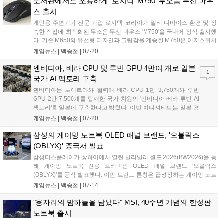
도서관에서도 조용하게, 로지텍 'M750' 무소음 무선 마우
X670E, X670, B650E, B650, X870E, X870, B840, B850 등이다....
스 출시
개인용 주변기기 전문 기업 로지텍 코리아가 멀티 디바이스 환경 및 정
숙한 작업에 최적화된 무소음 무선 마우스 'M750'을 국내에 정식 출시했
다. 기존 M650의 유선형 디자인과 그립감을 계승한 M750은 이지스위치
및 Logi Flow 기술을 탑재해 최대 3대의 기기를 유연하게 오가며 제어할
게임뉴스 |
백승철
|
07-20
수 있는 점이 특징이다. 소음을 90% 이상 줄인 클릭감과 최대 24개월의
긴 배터리 수명을 지원하여 조용한 플레이 환경과 멀티태스킹 작업을 동
엔비디아, 베라 CPU 및 루빈 GPU 4만여 개로 일본
1
시에 요구하는 사용자들에게 쾌적한 사용 경험을 제공한다....
국가 AI 팩토리 구축
엔비디아는 노에트라와 협력해 베라 CPU 1만 3,750개와 루빈
GPU 2만 7,500개를 탑재한 국가 차원의 '엔비디아 베라 루빈 AI
팩토리'를 일본에 구축한다고 밝혔다. 이번 이니셔티브는 일본 경
제산업성이 추진하는 프론티아 프로젝트에 핵심 컴퓨팅 인프라
게임뉴스 |
백승철
|
07-20
를 제공하며, AI 에이전트 및 멀티모달 파운데이션 모델 개발을 지
원할 예정이다. 엔비디아 DSX 플랫폼과 스펙트럼-X 이더넷 네트
삼성의 게이밍 노트북 OLED 패널 브랜드, '오블릭스
워킹을 기반으로 구축되는 해당 AI 데이터센터는 총 140메가와트
(OBLYX)' 중국서 발표
규모로 운영된다....
삼성디스플레이가 상하이에서 열린 빌리빌리 월드 2026(BW2026)을 통
해 게이밍 노트북 전용 프리미엄 OLED 패널 브랜드 '오블릭스
(OBLYX)'를 공식 발표했다. 이번 브랜드 론칭은 급성장하는 게이밍 노트
북 시장 내 지배력을 강화하기 위한 전략으로, 향후 주요 PC 제조사의 고
게임뉴스 |
백승철
|
07-14
성능 노트북에 탑재되어 화질 기준을 제시할 전망이다. 특히 오블릭스는
단순한 부품 공급을 넘어 엔비디아의 지싱크, 인텔 에보나 돌비 비전처
"용자리의 밤하늘을 담았다" MSI, 40주년 기념의 한정판
럼 소비자가 믿고 선택할 수 있는 독자적인 고품질 게이밍 디스플레이
노트북 출시