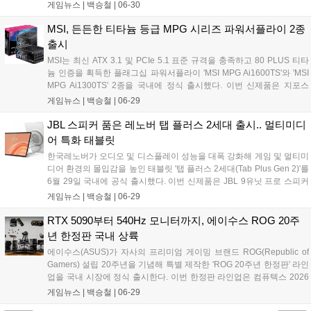
로지텍 G의 검증된 기술력을 바탕으로 게이머의 정밀한 조작과 민첩한
게임뉴스 |
백승철
|
06-30
반응 속도를 지원하며, 사용자의 취향에 맞춘 데스크톱 게이밍 환경을
구축할 수 있도록 설계된 것이 특징이다....
MSI, 든든한 티타늄 등급 MPG 시리즈 파워서플라이 2종
출시
MSI는 최신 ATX 3.1 및 PCIe 5.1 표준 규격을 충족하고 80 PLUS 티타
늄 인증을 획득한 플래그십 파워서플라이 'MSI MPG Ai1600TS'와 'MSI
MPG Ai1300TS' 2종을 국내에 정식 출시했다. 이번 신제품은 지포스
RTX 5090과 같은 차세대 고성능 그래픽카드의 안정적인 구동에 초점을
게임뉴스 |
백승철
|
06-29
맞춰, 실시간 전류 모니터링 기술과 물리적인 연결 안정성을 대폭 강화
한 것이 특징이다....
JBL 스피커 품은 레노버 탭 플러스 2세대 출시.. 멀티미디
어 특화 태블릿
한국레노버가 오디오 및 디스플레이 성능을 대폭 강화해 게임 및 멀티미
디어 환경의 몰입감을 높인 태블릿 '탭 플러스 2세대(Tab Plus Gen 2)'를
6월 29일 국내에 공식 출시했다. 이번 신제품은 JBL 9유닛 프로 스피커
시스템과 12.1인치 2.5K 고해상도 디스플레이를 탑재하여 선명한 화질
게임뉴스 |
백승철
|
06-29
과 입체적인 사운드를 동시에 제공한다. 또한 스마트폰 음악을 스트리밍
할 수 있는 블루투스 스피커 모드와 대용량 배터리를 갖춰 야외 및 다양
RTX 5090부터 540Hz 모니터까지, 에이수스 ROG 20주
한 사용 환경에 최적화됐다....
년 한정판 국내 상륙
에이수스(ASUS)가 자사의 프리미엄 게이밍 브랜드 ROG(Republic of
Gamers) 설립 20주년을 기념해 특별 제작한 'ROG 20주년 한정판' 라인
업을 국내 시장에 정식 출시한다. 이번 한정판 라인업은 컴퓨텍스 2026
에서 최초로 공개된 제품들로, 독창적인 디자인과 극한의 성능을 갖춘
게임뉴스 |
백승철
|
06-29
게이밍기어 및 하이엔드 PC 부품들로 구성되었다. 국내 공급은 유저들