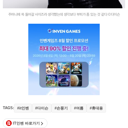
주머니에 쏙 들어갈 사이즈라 생각했는데 생각보다 부피가 좀 있는 것 같다 ©다이슨
TAGS:
#it인벤
#다이슨
#손풍기
#여름
#휴대용
IT인벤 바로가기