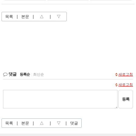
목록
|
본문
|
△
|
▽
댓글
등록순
|
최신순
새로고침
새로고침
등록
목록
|
본문
|
△
|
▽
|
댓글