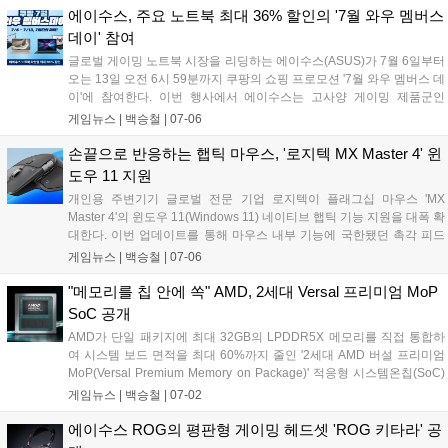
에이수스, 주요 노트북 최대 36% 할인의 '7월 와우 멤버스
데이' 참여
글로벌 게이밍 노트북 시장을 리딩하는 에이수스(ASUS)가 7월 6일부터
오는 13일 오전 6시 59분까지 쿠팡의 쇼핑 프로모션 '7월 와우 멤버스 데
이'에 참여한다. 이번 행사에서 에이수스는 고사양 게이밍 제품군인
ROG 스트릭스 및 TUF 게이밍을 포함한 총 29종의 노트북을 대상으로
게임뉴스 |
백승철
|
07-06
최대 36%의 할인 혜택을 제공한다....
손끝으로 반응하는 햅틱 마우스, '로지텍 MX Master 4' 윈
도우 11 지원
개인용 주변기기 글로벌 전문 기업 로지텍이 플래그십 마우스 'MX
Master 4'의 윈도우 11(Windows 11) 네이티브 햅틱 기능 지원을 대폭 확
대한다. 이번 업데이트를 통해 마우스 내부 기능에 국한됐던 촉각 피드
백이 운영체제(OS) 전반으로 확장되어, 정밀한 멀티태스킹 작업 및 화면
게임뉴스 |
백승철
|
07-06
정렬 시 손끝으로 직관적인 반응을 느낄 수 있게 된다. 기존 사용자는 최
신 윈도우 11 환경에서 Logi Options+ 소프트웨어를 통해 펌웨어를 업
"메모리를 칩 안에 쏙" AMD, 2세대 Versal 프리미엄 MoP
데이트하면 해당 기능을 바로 사용할 수 있다....
SoC 공개
AMD가 단일 패키지에 최대 32GB의 LPDDR5X 메모리를 직접 통합하
여 시스템 보드 면적을 최대 60%까지 줄인 '2세대 AMD 버설 프리미엄
MoP(Versal Premium Memory on Package)' 적응형 시스템온칩(SoC)
을 발표했다. 해당 제품은 최대 307GB/s의 압도적인 전송 대역폭을 확보
게임뉴스 |
백승철
|
07-02
하여 데이터 이동 속도를 극대화하고 지연 시간을 대폭 줄인 것이 특징
이다. 고대역폭과 공간 효율성이 필수적인 피지컬 AI, 네트워킹, 전문가
에이수스 ROG의 평판형 게이밍 헤드셋 'ROG 키타라' 공
용 비디오 편집 및 국방 가속 시스템 등 다양한 고성능 컴퓨팅 환경에서