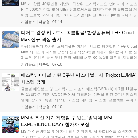
인증 마크로 자리 잡는 것을 목표로 하고 있다....
MSI가 창립 40주년을 기념해 최상위 그래픽카드인 엔비디아 지포스
RTX 5090과 인텔 코어 Ultra 9 프로세서를 탑재한 한정판 플래그십 게
이밍 노트북 'MSI 타이탄 18 HX 드래곤 에디션 Draco Epic'을 국내에 공
식 출시했다. 이번 신제품은 북쪽 밤하늘의 용자리에서 영감을 얻은 독
게임뉴스 |
백승철
|
07-14
창적인 디자인과 최대 270W 전력을 지원하는 냉각 솔루션을 갖춰 최고
의 플레이 환경을 원하는 게이머를 공략한다....
디저트 감성 키보드로 여름철을! 한성컴퓨터 TFG Cloud
Max 신규 색상 출시
한성컴퓨터가 자사의 스테디셀러 기계식 키보드 라인업인 'TFG Cloud
Max' 시리즈에 디저트 감성의 신규 색상 3종을 새롭게 출시했다. 이번 신
제품은 유선은 물론 무선 연결 상태에서도 8K 폴링레이트를 지원하여
게이머에게 끊김 없는 초고속 반응 속도를 제공하는 것이 특징이다. 차
게임뉴스 |
백승철
|
07-10
별화된 타건감의 동그리 키캡과 소음 억제 구조를 갖춰, 고사양 게이밍
환경과 데스크테리어 요소를 동시에 충족한다....
애즈락, 이터널 리턴 3주년 페스티벌에서 'Project LUMIA'
시스템 공개
글로벌 메인보드 및 그래픽카드 제조사 애즈락(ASRock)이 7월 11일부
터 12일까지 대전 CCC센터에서 개최되는 '이터널 리턴 3주년 페스티
벌'에 참가해 특별 제작한 커스텀 게이밍 시스템 '프로젝트 루미아
(Project LUMIA)'를 공개한다. 이번 행사에서 애즈락은 게임 내 인기 캐
게임뉴스 |
백승철
|
07-10
릭터인 리오(RIO)와 에셀(ESTELLE)을 모티브로 한 하이엔드 PC 2종을
전시하고, 국내 최초로 공개되는 'X870E 타이치 화이트(Taichi White)'를
MSI의 최신 기기 체험할 수 있는 '엠익데(MSI
비롯한 최신 하드웨어 라인업을 선보인다. 관람객 입장과 일부 프로그램
EXPERIENCE DAY)' 참가자 모집
이 시작되는 7월 10일부터 애즈락 부스에서 다양한 현장 이벤트와 함께
MSI가 여름방학을 맞아 자사 최신 게이밍 및 AI 하드웨어를 소비자가 직
고성능 게이밍 플랫폼의 실물을 직접 확인할 수 있다....
접 체험하고 구매 혜택까지 얻을 수 있는 오프라인 브랜드 행사 '엠익데