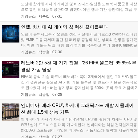
었다....
모션에 참가해 자사의 게이밍 및 비즈니스·일상용 노트북 제품군을 대상
으로 할인 혜택을 제공한다고 밝혔다. 이번 행사 기간 동안 대상 제품 구
매 시 8% 선택 쿠폰, 8% 중복 쿠폰, 7% 카드 할인 등의 혜택이 적용된
게임뉴스 |
백승철
|
07-31
다. 게이머를 위한 고성능 라인업부터 학업 및 업무용 노트북까지 대다
수 제품이 포함되어 사용자의 환경에 맞춘 선택이 가능하다....
인텔, 차세대 AI·게이밍 칩 혁신 끌어올린다
인텔이 뉴멕시코주 리오랜초 생산 시설에서 포베로스(Foveros) 스태킹
및 EMIB-T 등 차세대 첨단 칩 패키징 공정의 최신 성과와 현황을 공개했
다. 이번 기술은 단일 대형 칩의 한계를 극복하고 여러 칩렛(Chiplet)을
고속 연결함으로써, 고성능 AI 워크로드 처리 능력과 향상된 전력 효율성
게임뉴스 |
백승철
|
07-30
을 동시에 확보하는 데 중점을 둔다. 이를 통해 향후 노트북의 배터리 수
명 연장과 폼팩터 소형화, 고대역폭 메모리(HBM) 및 멀티칩 기반 프로세
레노버 2만 5천 대 기기 집결.. '26 FIFA 월드컵' 99.99% 무
서의 연산 처리 효율이 크게 개선될 전망이다....
결점 가동 달성
FIFA의 공식 기술 파트너 레노버가 북미 3개국에서 열린 '26 FIFA 월드
컵'의 결승전을 끝으로 AI 기반 기술 솔루션 및 인프라 지원을 성공적으
로 완수했다. 레노버는 경기장과 중계센터 등 600여 곳의 주요 거점에 2
만 5,000대 이상의 디바이스를 배치하고 99.99%의 가동률을 기록하며
게임뉴스 |
백승철
|
07-28
데이터 분석, 심판 판독, 글로벌 중계 전반을 지원했다....
엔비디아 '베라 CPU', 차세대 그래픽카드 개발 시뮬레이
션 최대 1.5배 성능 기록
엔비디아가 자사의 차세대 '베라(Vera) CPU'를 활용해 차세대 CPU 및
GPU 설계 프로세스를 대폭 가속화한다. 엔비디아는 핵심 전자설계자동
화(EDA) 소프트웨어 기업인 케이던스, 시놉시스와 협력해 시뮬레이션
및 검증 성능을 기존 대비 최대 1.5배 향상시업했다고 밝혔다. 이에 따라
게임뉴스 |
백승철
|
07-27