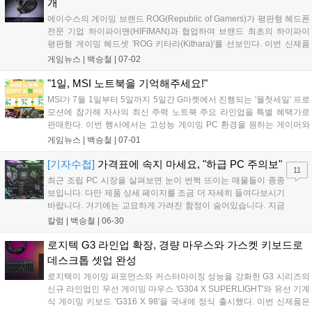
개
핵심적인 역할을 할 것으로 기대된다....
에이수스의 게이밍 브랜드 ROG(Republic of Gamers)가 평판형 헤드폰
전문 기업 하이파이맨(HIFIMAN)과 협업하여 브랜드 최초의 하이파이
평판형 게이밍 헤드셋 'ROG 키타라(Kithara)'를 선보인다. 이번 신제품
은 표면 전체가 움직이는 100mm 평판형 드라이버와 오픈형 구조를 채
게임뉴스 |
백승철
|
07-02
택해 게이머가 인게임 사운드의 위치를 명확하게 포착할 수 있도록 사운
드 공간감을 극대화한 것이 특징이다. 또한 광대역 주파수를 지원하는
"1일, MSI 노트북을 기억해주세요!"
붐 마이크와 다양한 교체형 플러그를 기본 제공해 PC 및 콘솔 등 여러 플
MSI가 7월 1일부터 5일까지 5일간 G마켓에서 진행되는 '월첫세일' 프로
랫폼에서 정밀한 사운드 플레이와 원활한 팀보이스 환경을 지원한다....
모션에 참가해 자사의 최신 주력 노트북 주요 라인업을 특별 혜택가로
판매한다. 이번 행사에서는 고성능 게이밍 PC 환경을 원하는 게이머와
멀티태스킹 작업이 필요한 사용자를 위해 선택할인, 중복할인, 카드할인
게임뉴스 |
백승철
|
07-01
으로 이어지는 풍성한 트리플 할인 혜택이 제공된다. 여름 시즌을 맞아
게임 및 전반적인 작업 환경 업그레이드를 고려하는 소비자들에게 합리
[기자수첩]
가격표에 속지 마세요, "하급 PC 주의보"
11
적인 선택지가 될 전망이다....
최근 조립 PC 시장을 살펴보면 눈이 번쩍 뜨이는 매물들이 종종
보입니다. 다만 제품 상세 페이지를 조금 더 자세히 들여다보시기
바랍니다. 거기에는 교묘하게 가려진 함정이 숨어있습니다. 지금
PC 시장은 하급 PC 주의보가 발령됐습니다....
칼럼 |
백승철
|
06-30
로지텍 G3 라인업 확장, 경량 마우스와 가스켓 키보드로
데스크톱 셋업 완성
로지텍이 게이밍 퍼포먼스와 커스터마이징 성능을 강화한 G3 시리즈의
신규 라인업인 무선 게이밍 마우스 'G304 X SUPERLIGHT'와 유선 기계
식 게이밍 키보드 'G316 X 98'을 국내에 정식 출시했다. 이번 신제품은