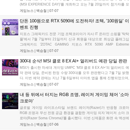
(MSI EXPERIENCE DAY)'를 개최하고 오는 7월 20일까지 참가자를 모
집한다. 이번 행사는 7월 25일 서울 영등포구 MSI코리아 오피스에서 진
게임뉴스 |
백승철
|
07-07
행되며, 참가자들은 실시간 레이 트레이싱과 고프레임 유지가 가능한 최
신 RTX 50 시리즈 탑재 데스크탑 및 노트북, QD-OLED 모니터 등의 게
단돈 100원으로 RTX 5090에 도전하자! 조텍, '100원딜' 이
이밍 성능을 직접 비교 검증할 수 있다. 독자적인 현장 참여형 프로그램
벤트 진행
과 함께 공식 온라인 판매처 구매 시 최대 10만 원의 네이버페이 포인트
지포스 그래픽카드 전문 기업 조텍코리아가 자사 IT 온라인 쇼핑몰 '탁탁
를 추가로 돌려받는 전용 리워드 혜택이 제공되는 것이 특징이다....
몰'에서 7월 7일부터 21일까지 신규 회원을 대상으로 최상급 플래그십
그래픽카드 'ZOTAC GAMING 지포스 RTX 5090 AMP Extreme
INFINITY'를 100원에 구매할 수 있는 '100원딜' 이벤트를 진행한다. 이번
게임뉴스 |
백승철
|
07-07
행사는 참가비 전액 환불 및 미당첨자 대상 할인 쿠폰 지급 혜택을 포함
해 게이머들의 비용 부담을 없앤 것이 특징이다....
300대 순삭! MSI 클로 8 EX AI+ 얼리버드 예판 당일 완판
MSI가 출시한 차세대 게이밍 UMPC 'MSI 클로 8 EX AI+'의 얼리버드 예
약 판매 당일, 준비된 한정 수량 300대를 모두 완판했다고 7월 7일 밝혔
다. 이번 예약 판매는 지난 7월 6일부터 이마트 앱을 통해 진행되었으며,
전용 액세서리 혜택이 함께 제공되어 신제품을 기다린 게이머들의 높은
게임뉴스 |
백승철
|
07-07
관심을 증명했다. 본 제품은 인텔 아크 G3 익스트림 프로세서 기반의 사
양을 갖춰 휴대용 게임 시장에서 새로운 선택지로 주목받고 있다....
내 등 뒤에서 터지는 RGB 조명, 레이저 게이밍 체어 '소마
크로마'
글로벌 게이밍 라이프스타일 브랜드 레이저(Razer)가 반응형 크로마
RGB 조명과 무선 전원 공급 환경을 결합한 게이밍 의자 '레이저 소마 크
로마(Razer Soma Chroma)'를 출시했다. 이번 신제품은 화면 속 액션에
실시간으로 반응하는 조명 기술과 장시간 플레이를 지원하는 인체공학
게임뉴스 |
백승철
|
07-06
적 설계를 적용해 게이머의 몰입감 넘치는 플레이 환경을 돕는다....