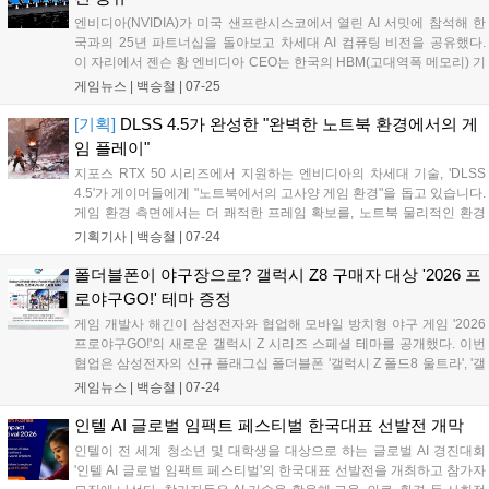
엔비디아(NVIDIA)가 미국 샌프란시스코에서 열린 AI 서밋에 참석해 한
국과의 25년 파트너십을 돌아보고 차세대 AI 컴퓨팅 비전을 공유했다.
이 자리에서 젠슨 황 엔비디아 CEO는 한국의 HBM(고대역폭 메모리) 기
술력이 오늘날 AI 슈퍼컴퓨터의 핵심 기반임을 밝혔으며, 정부 및 글로벌
게임뉴스 |
백승철
|
07-25
빅테크 리더들과 함께 AI 반도체 및 하이퍼스케일 데이터센터 등 '풀스택
AI' 생태계 구축에 뜻을 모았다....
[기획]
DLSS 4.5가 완성한 "완벽한 노트북 환경에서의 게
임 플레이"
지포스 RTX 50 시리즈에서 지원하는 엔비디아의 차세대 기술, 'DLSS
4.5'가 게이머들에게 "노트북에서의 고사양 게임 환경"을 돕고 있습니다.
게임 환경 측면에서는 더 쾌적한 프레임 확보를, 노트북 물리적인 환경
에서는 더 적은 일을 하도록 돕기 때문에 발열과 소음을 줄여주는 역할
기획기사 |
백승철
|
07-24
도 해내고 있습니다. 게이머 입장에서 '엔비디아 DLSS 4.5'를 조금 쉽게
설명하자면, AI가 게임 화면을 더 확실하게 예측하여 잔상과 흔들림을 줄
폴더블폰이 야구장으로? 갤럭시 Z8 구매자 대상 '2026 프
이고, 고사양 게임에서 프레임 효율을 높여주는 초고화질&고속 프레임
로야구GO!' 테마 증정
기술이라고 이해하면 될 것 같습니다....
게임 개발사 해긴이 삼성전자와 협업해 모바일 방치형 야구 게임 '2026
프로야구GO!'의 새로운 갤럭시 Z 시리즈 스페셜 테마를 공개했다. 이번
협업은 삼성전자의 신규 플래그십 폴더블폰 '갤럭시 Z 폴드8 울트라', '갤
럭시 Z 폴드8', '갤럭시 Z 플립8' 출시를 기념해 기획됐다. 해당 테마는 스
게임뉴스 |
백승철
|
07-24
마트폰의 잠금화면과 배경화면, 아이콘 등에 야구장의 열기와 경기 모습
을 적용한 것이 특징이다....
인텔 AI 글로벌 임팩트 페스티벌 한국대표 선발전 개막
인텔이 전 세계 청소년 및 대학생을 대상으로 하는 글로벌 AI 경진대회
'인텔 AI 글로벌 임팩트 페스티벌'의 한국대표 선발전을 개최하고 참가자