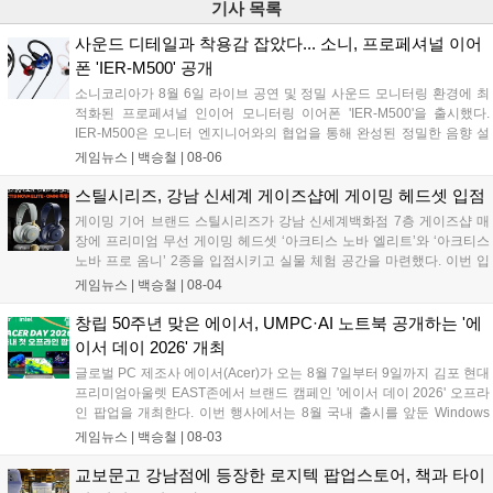
기사 목록
사운드 디테일과 착용감 잡았다... 소니, 프로페셔널 이어
폰 'IER-M500' 공개
소니코리아가 8월 6일 라이브 공연 및 정밀 사운드 모니터링 환경에 최
적화된 프로페셔널 인이어 모니터링 이어폰 'IER-M500'을 출시했다.
IER-M500은 모니터 엔지니어와의 협업을 통해 완성된 정밀한 음향 설
계와 뛰어난 수동 차음 성능을 갖춰, 외부 소음이 많은 환경에서도 디테
게임뉴스 |
백승철
|
08-06
일한 사운드를 전달하는 것이 특징이다. 인체공학적 디자인과 독자적인
피팅 서포터를 적용해 장시간 착용 시에도 안정적이고 편안한 환경을 제
스틸시리즈, 강남 신세계 게이즈샵에 게이밍 헤드셋 입점
공한다....
게이밍 기어 브랜드 스틸시리즈가 강남 신세계백화점 7층 게이즈샵 매
장에 프리미엄 무선 게이밍 헤드셋 ‘아크티스 노바 엘리트’와 ‘아크티스
노바 프로 옴니’ 2종을 입점시키고 실물 체험 공간을 마련했다. 이번 입
점으로 판교 현대백화점에 이어 강남에서도 차세대 옴니플레이 및 AI 노
게임뉴스 |
백승철
|
08-04
이즈 캔슬링 기술이 적용된 하이엔드 오디오 라인업을 직접 청음 및 구
매할 수 있게 됐다. 스틸시리즈는 입점을 기념해 오는 8월 17일까지 해
창립 50주년 맞은 에이서, UMPC·AI 노트북 공개하는 '에
당 매장에서 10% 할인 혜택 및 헤드셋 거치대 증정 프로모션을 진행한
이서 데이 2026' 개최
다...
글로벌 PC 제조사 에이서(Acer)가 오는 8월 7일부터 9일까지 김포 현대
프리미엄아울렛 EAST존에서 브랜드 캠페인 '에이서 데이 2026' 오프라
인 팝업을 개최한다. 이번 행사에서는 8월 국내 출시를 앞둔 Windows
11 기반 UMPC 프레데터 아틀라스 8과 초경량 AI 노트북 스위프트 에어
게임뉴스 |
백승철
|
08-03
14가 공개된다. 현장에서는 에이서의 최신 게이밍 노트북 및 AI PC 라인
업 전시와 함께 방문객을 위한 다양한 현장 이벤트가 진행된다....
교보문고 강남점에 등장한 로지텍 팝업스토어, 책과 타이