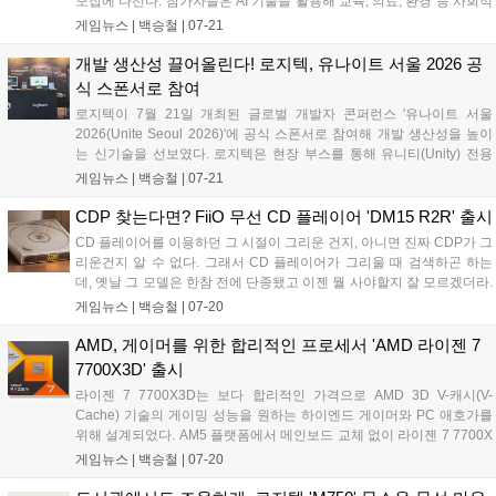
모집에 나선다. 참가자들은 AI 기술을 활용해 교육, 의료, 환경 등 사회적
문제를 해결하는 아이디어를 겨루게 되며, 오는 8월 25일까지 접수가 진
게임뉴스 |
백승철
|
07-21
행된다. 한국대표로 선발된 팀에게는 글로벌 본선 진출권을 비롯해 상금
과 해외 캠퍼스 방문 등을 지원한다....
개발 생산성 끌어올린다! 로지텍, 유나이트 서울 2026 공
식 스폰서로 참여
로지텍이 7월 21일 개최된 글로벌 개발자 콘퍼런스 '유나이트 서울
2026(Unite Seoul 2026)'에 공식 스폰서로 참여해 개발 생산성을 높이
는 신기술을 선보였다. 로지텍은 현장 부스를 통해 유니티(Unity) 전용
'액션링(Actions Ring)' 소프트웨어 및 Windows 11 햅틱 피드백을 지원
게임뉴스 |
백승철
|
07-21
하는 플래그십 마우스 'MX Master 4'의 체험존을 운영한다. 이번 참가는
게임 개발 환경의 워크플로우를 단순화하고 작업 효율을 제고하기 위한
CDP 찾는다면? FiiO 무선 CD 플레이어 'DM15 R2R' 출시
일환으로 추진됐다....
CD 플레이어를 이용하던 그 시절이 그리운 건지, 아니면 진짜 CDP가 그
리운건지 알 수 없다. 그래서 CD 플레이어가 그리울 때 검색하곤 하는
데, 옛날 그 모델은 한참 전에 단종됐고 이젠 뭘 사야할지 잘 모르겠더라.
가격은 조금 비싼 편인데 확실한 제품, 특히 CD 플레이어의 감성도 좋지
게임뉴스 |
백승철
|
07-20
만 무선 환경의 제품을 찾는다면 글로벌 오디오 브랜드 FiiO의 무선 휴대
용 CD 플레이어 'DM15 R2R'도 괜찮아 보인다....
AMD, 게이머를 위한 합리적인 프로세서 'AMD 라이젠 7
7700X3D' 출시
라이젠 7 7700X3D는 보다 합리적인 가격으로 AMD 3D V-캐시(V-
Cache) 기술의 게이밍 성능을 원하는 하이엔드 게이머와 PC 애호가를
위해 설계되었다. AM5 플랫폼에서 메인보드 교체 없이 라이젠 7 7700X
대비 향상된 게이밍 성능을 제공한다. Zen4 공정 기술이 적용된 라이젠
게임뉴스 |
백승철
|
07-20
7 7700X3D의 주요 사양은 8코어 16스레드, 최대 부스트 클럭 4.5GHz,
TDP 120W, 총 캐시 104MB 등이다. 지원 칩셋의 메인보드는 A620,