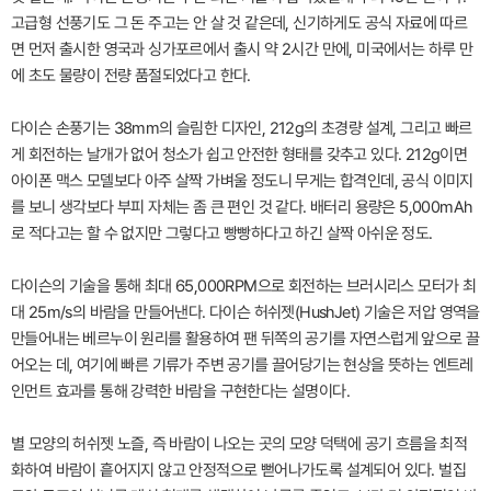
고급형 선풍기도 그 돈 주고는 안 살 것 같은데, 신기하게도 공식 자료에 따르
면 먼저 출시한 영국과 싱가포르에서 출시 약 2시간 만에, 미국에서는 하루 만
에 초도 물량이 전량 품절되었다고 한다.
다이슨 손풍기는 38mm의 슬림한 디자인, 212g의 초경량 설계, 그리고 빠르
게 회전하는 날개가 없어 청소가 쉽고 안전한 형태를 갖추고 있다. 212g이면
아이폰 맥스 모델보다 아주 살짝 가벼울 정도니 무게는 합격인데, 공식 이미지
를 보니 생각보다 부피 자체는 좀 큰 편인 것 같다. 배터리 용량은 5,000mAh
로 적다고는 할 수 없지만 그렇다고 빵빵하다고 하긴 살짝 아쉬운 정도.
다이슨의 기술을 통해 최대 65,000RPM으로 회전하는 브러시리스 모터가 최
대 25m/s의 바람을 만들어낸다. 다이슨 허쉬젯(HushJet) 기술은 저압 영역을
만들어내는 베르누이 원리를 활용하여 팬 뒤쪽의 공기를 자연스럽게 앞으로 끌
어오는 데, 여기에 빠른 기류가 주변 공기를 끌어당기는 현상을 뜻하는 엔트레
인먼트 효과를 통해 강력한 바람을 구현한다는 설명이다.
별 모양의 허쉬젯 노즐, 즉 바람이 나오는 곳의 모양 덕택에 공기 흐름을 최적
화하여 바람이 흩어지지 않고 안정적으로 뻗어나가도록 설계되어 있다. 벌집