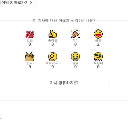
라 게이밍 X 바로가기
이 기사에 대해 어떻게 생각하시나요?
만점
좋아요
파티
웃음
0
0
0
2
씬나
후속기사+
울음
녹는다
0
0
0
0
기사 공유하기
r