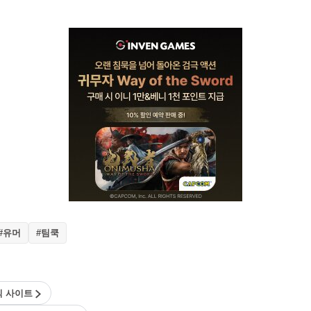
#유머
#팀쿡
식 사이트