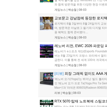
월 국내 출시를 앞둔 Windows 11 기반
와 함께 방문객을 위한 다양한 현장 이벤트가
게임뉴스 |
백승철
|
08-03
교보문고 강남점에 등장한 로지텍
로지텍이 8월 3일부터 8월 24일까지 교보
며, 방문객은 아날로그 필기와 디지털 타이핑을
용 혜택도 함께 준비됐다....
게임뉴스 |
백승철
|
08-03
레노버 리전, EWC 2026 파운딩 
레노버가 e스포츠 재단(Esports Founda
버는 8월 23일까지 프랑스 파리에서 열리는
급한다. 이를 통해 전 세계 100여 개국에
게임뉴스 |
백승철
|
08-03
[리뷰]
외장 그래픽 없이도 AAA 게
'레노버 요가(Yoga)'는 뛰어난 빌드
인 '레노버 요가 프로 7a(Yoga Pro 7a 
Max+)'과 '라데온 8060S(Radeon 
리뷰 |
백승철
|
08-03
RTX 5070 탑재 노트북에 스팀코
MSI는 오는 8월 1일부터 5일까지 G마