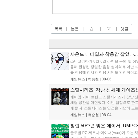
목록
|
본문
|
△
|
▽
|
댓글
사운드 디테일과 착용감 잡았다... 
소니코리아가 8월 6일 라이브 공연 및 정밀
통해 완성된 정밀한 음향 설계와 뛰어난 
를 적용해 장시간 착용 시에도 안정적이고 
게임뉴스 |
백승철
|
08-06
스틸시리즈, 강남 신세계 게이즈
게이밍 기어 브랜드 스틸시리즈가 강남 신
체험 공간을 마련했다. 이번 입점으로 판교
게 됐다. 스틸시리즈는 입점을 기념해 오는 
게임뉴스 |
백승철
|
08-04
창립 50주년 맞은 에이서, UMPC·
글로벌 PC 제조사 에이서(Acer)가 오는