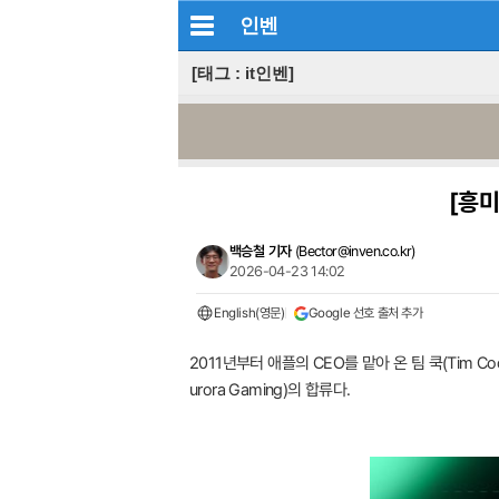
인벤
[태그 : it인벤]
[흥미
백승철 기자
(
Bector@inven.co.kr
)
2026-04-23 14:02
English(영문)
Google 선호 출처 추가
2011년부터 애플의 CEO를 맡아 온 팀 쿡(Tim 
urora Gaming)의 합류다.