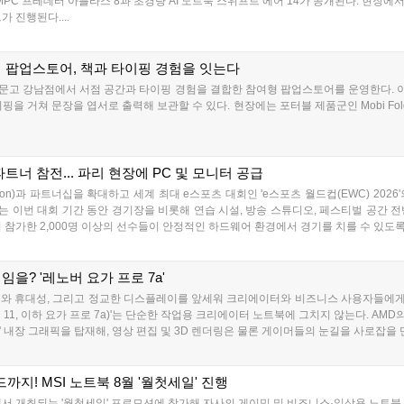
 UMPC 프레데터 아틀라스 8과 초경량 AI 노트북 스위프트 에어 14가 공개된다. 현장에
 진행된다....
 팝업스토어, 책과 타이핑 경험을 잇는다
문고 강남점에서 서점 공간과 타이핑 경험을 결합한 참여형 팝업스토어를 운영한다. 이번 
 거쳐 문장을 엽서로 출력해 보관할 수 있다. 현장에는 포터블 제품군인 Mobi Fold와 
파트너 참전... 파리 현장에 PC 및 모니터 공급
tion)과 파트너십을 확대하고 세계 최대 e스포츠 대회인 'e스포츠 월드컵(EWC) 2026'의 
 이번 대회 기간 동안 경기장을 비롯해 연습 시설, 방송 스튜디오, 페스티벌 공간 전반
서 참가한 2,000명 이상의 선수들이 안정적인 하드웨어 환경에서 경기를 치를 수 있도록 
임을? '레노버 요가 프로 7a'
 퀄리티와 휴대성, 그리고 정교한 디스플레이를 앞세워 크리에이터와 비즈니스 사용자들에
Gen 11, 이하 요가 프로 7a)'는 단순한 작업용 크리에이터 노트북에 그치지 않는다. AMD의 차
8060S)' 내장 그래픽을 탑재해, 영상 편집 및 3D 렌더링은 물론 게이머들의 눈길을 사로잡을
드까지! MSI 노트북 8월 '월첫세일' 진행
켓에서 개최되는 '월첫세일' 프로모션에 참가해 자사의 게이밍 및 비즈니스·일상용 노트