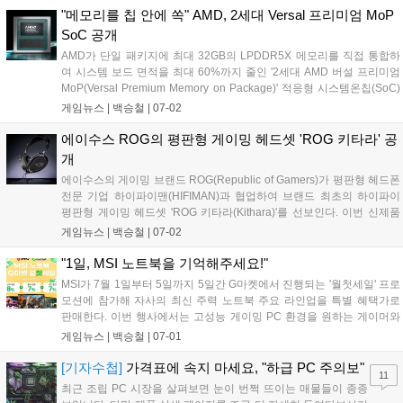
신 윈도우 11 환경에서 Logi Options+ 소프트웨어를 통해 펌웨어를 업
"메모리를 칩 안에 쏙" AMD, 2세대 Versal 프리미엄 MoP
데이트하면 해당 기능을 바로 사용할 수 있다....
SoC 공개
AMD가 단일 패키지에 최대 32GB의 LPDDR5X 메모리를 직접 통합하
여 시스템 보드 면적을 최대 60%까지 줄인 '2세대 AMD 버설 프리미엄
MoP(Versal Premium Memory on Package)' 적응형 시스템온칩(SoC)
을 발표했다. 해당 제품은 최대 307GB/s의 압도적인 전송 대역폭을 확보
게임뉴스 |
백승철
|
07-02
하여 데이터 이동 속도를 극대화하고 지연 시간을 대폭 줄인 것이 특징
이다. 고대역폭과 공간 효율성이 필수적인 피지컬 AI, 네트워킹, 전문가
에이수스 ROG의 평판형 게이밍 헤드셋 'ROG 키타라' 공
용 비디오 편집 및 국방 가속 시스템 등 다양한 고성능 컴퓨팅 환경에서
개
핵심적인 역할을 할 것으로 기대된다....
에이수스의 게이밍 브랜드 ROG(Republic of Gamers)가 평판형 헤드폰
전문 기업 하이파이맨(HIFIMAN)과 협업하여 브랜드 최초의 하이파이
평판형 게이밍 헤드셋 'ROG 키타라(Kithara)'를 선보인다. 이번 신제품
은 표면 전체가 움직이는 100mm 평판형 드라이버와 오픈형 구조를 채
게임뉴스 |
백승철
|
07-02
택해 게이머가 인게임 사운드의 위치를 명확하게 포착할 수 있도록 사운
드 공간감을 극대화한 것이 특징이다. 또한 광대역 주파수를 지원하는
"1일, MSI 노트북을 기억해주세요!"
붐 마이크와 다양한 교체형 플러그를 기본 제공해 PC 및 콘솔 등 여러 플
MSI가 7월 1일부터 5일까지 5일간 G마켓에서 진행되는 '월첫세일' 프로
랫폼에서 정밀한 사운드 플레이와 원활한 팀보이스 환경을 지원한다....
모션에 참가해 자사의 최신 주력 노트북 주요 라인업을 특별 혜택가로
판매한다. 이번 행사에서는 고성능 게이밍 PC 환경을 원하는 게이머와
멀티태스킹 작업이 필요한 사용자를 위해 선택할인, 중복할인, 카드할인
게임뉴스 |
백승철
|
07-01
으로 이어지는 풍성한 트리플 할인 혜택이 제공된다. 여름 시즌을 맞아
게임 및 전반적인 작업 환경 업그레이드를 고려하는 소비자들에게 합리
[기자수첩]
가격표에 속지 마세요, "하급 PC 주의보"
11
적인 선택지가 될 전망이다....
최근 조립 PC 시장을 살펴보면 눈이 번쩍 뜨이는 매물들이 종종