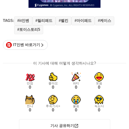
TAGS:
#it인벤
#릴리패드
#벨킨
#아이패드
#케이스
#토이스토리5
IT인벤 바로가기
이 기사에 대해 어떻게 생각하시나요?
만점
좋아요
파티
웃음
0
0
0
0
씬나
후속기사+
울음
녹는다
0
0
0
0
기사 공유하기