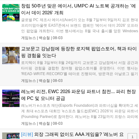
매할 수 있게 됐다. 스틸시리즈는 입점을 기념해 오는 8월 17일까지 해
창립 50주년 맞은 에이서, UMPC·AI 노트북 공개하는 '에
당 매장에서 10% 할인 혜택 및 헤드셋 거치대 증정 프로모션을 진행한
이서 데이 2026' 개최
다...
글로벌 PC 제조사 에이서(Acer)가 오는 8월 7일부터 9일까지 김포 현대
프리미엄아울렛 EAST존에서 브랜드 캠페인 '에이서 데이 2026' 오프라
인 팝업을 개최한다. 이번 행사에서는 8월 국내 출시를 앞둔 Windows
11 기반 UMPC 프레데터 아틀라스 8과 초경량 AI 노트북 스위프트 에어
게임뉴스 |
백승철
|
08-03
14가 공개된다. 현장에서는 에이서의 최신 게이밍 노트북 및 AI PC 라인
업 전시와 함께 방문객을 위한 다양한 현장 이벤트가 진행된다....
교보문고 강남점에 등장한 로지텍 팝업스토어, 책과 타이
핑 경험을 잇는다
로지텍이 8월 3일부터 8월 24일까지 교보문고 강남점에서 서점 공간과
타이핑 경험을 결합한 참여형 팝업스토어를 운영한다. 이번 행사는
'READ·WRITE·RECORD'를 테마로 진행되며, 방문객은 아날로그 필기
와 디지털 타이핑을 거쳐 문장을 엽서로 출력해 보관할 수 있다. 현장에
게임뉴스 |
백승철
|
08-03
는 포터블 제품군인 Mobi Fold와 Keys-To-Go 2는 물론, 제품 체험존과
구매 고객 전용 혜택도 함께 준비됐다....
레노버 리전, EWC 2026 파운딩 파트너 참전... 파리 현장
에 PC 및 모니터 공급
레노버가 e스포츠 재단(Esports Foundation)과 파트너십을 확대하고 세
계 최대 e스포츠 대회인 'e스포츠 월드컵(EWC) 2026'의 파운딩 파트너
(Founding Partner)로 참여한다. 레노버는 8월 23일까지 프랑스 파리에
서 열리는 이번 대회 기간 동안 경기장을 비롯해 연습 시설, 방송 스튜디
게임뉴스 |
백승철
|
08-03
오, 페스티벌 공간 전반에 리전(Legion) 게이밍 데스크톱 PC와 모니터
를 공급한다. 이를 통해 전 세계 100여 개국에서 참가한 2,000명 이상의
[리뷰]
외장 그래픽 없이도 AAA 게임을? '레노버 요
1
선수들이 안정적인 하드웨어 환경에서 경기를 치를 수 있도록 기술적 지