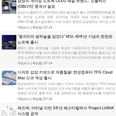
삼성의 게이밍 노트북 OLED 패널 브랜드, '오블릭스
워킹을 기반으로 구축되는 해당 AI 데이터센터는 총 140메가와트
(OBLYX)' 중국서 발표
규모로 운영된다....
삼성디스플레이가 상하이에서 열린 빌리빌리 월드 2026(BW2026)을 통
해 게이밍 노트북 전용 프리미엄 OLED 패널 브랜드 '오블릭스
(OBLYX)'를 공식 발표했다. 이번 브랜드 론칭은 급성장하는 게이밍 노트
북 시장 내 지배력을 강화하기 위한 전략으로, 향후 주요 PC 제조사의 고
게임뉴스 |
백승철
|
07-14
성능 노트북에 탑재되어 화질 기준을 제시할 전망이다. 특히 오블릭스는
단순한 부품 공급을 넘어 엔비디아의 지싱크, 인텔 에보나 돌비 비전처
"용자리의 밤하늘을 담았다" MSI, 40주년 기념의 한정판
럼 소비자가 믿고 선택할 수 있는 독자적인 고품질 게이밍 디스플레이
노트북 출시
인증 마크로 자리 잡는 것을 목표로 하고 있다....
MSI가 창립 40주년을 기념해 최상위 그래픽카드인 엔비디아 지포스
RTX 5090과 인텔 코어 Ultra 9 프로세서를 탑재한 한정판 플래그십 게
이밍 노트북 'MSI 타이탄 18 HX 드래곤 에디션 Draco Epic'을 국내에 공
식 출시했다. 이번 신제품은 북쪽 밤하늘의 용자리에서 영감을 얻은 독
게임뉴스 |
백승철
|
07-14
창적인 디자인과 최대 270W 전력을 지원하는 냉각 솔루션을 갖춰 최고
의 플레이 환경을 원하는 게이머를 공략한다....
디저트 감성 키보드로 여름철을! 한성컴퓨터 TFG Cloud
Max 신규 색상 출시
한성컴퓨터가 자사의 스테디셀러 기계식 키보드 라인업인 'TFG Cloud
Max' 시리즈에 디저트 감성의 신규 색상 3종을 새롭게 출시했다. 이번 신
제품은 유선은 물론 무선 연결 상태에서도 8K 폴링레이트를 지원하여
게이머에게 끊김 없는 초고속 반응 속도를 제공하는 것이 특징이다. 차
게임뉴스 |
백승철
|
07-10
별화된 타건감의 동그리 키캡과 소음 억제 구조를 갖춰, 고사양 게이밍
환경과 데스크테리어 요소를 동시에 충족한다....
애즈락, 이터널 리턴 3주년 페스티벌에서 'Project LUMIA'
시스템 공개