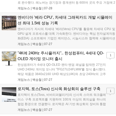
로 완수했다. 레노버는 경기장과 중계센터 등 600여 곳의 주요 거점에 2
만 5,000대 이상의 디바이스를 배치하고 99.99%의 가동률을 기록하며
게임뉴스 |
백승철
|
07-28
데이터 분석, 심판 판독, 글로벌 중계 전반을 지원했다....
엔비디아 '베라 CPU', 차세대 그래픽카드 개발 시뮬레이
션 최대 1.5배 성능 기록
엔비디아가 자사의 차세대 '베라(Vera) CPU'를 활용해 차세대 CPU 및
GPU 설계 프로세스를 대폭 가속화한다. 엔비디아는 핵심 전자설계자동
화(EDA) 소프트웨어 기업인 케이던스, 시놉시스와 협력해 시뮬레이션
및 검증 성능을 기존 대비 최대 1.5배 향상시업했다고 밝혔다. 이에 따라
게임뉴스 |
백승철
|
07-27
향후 게이머들이 접하게 될 차세대 차세대 GPU의 개발 속도 단축과 완
성도 향상에 크게 기여할 것으로 전망된다....
"4K에 240Hz 주사율까지".. 한성컴퓨터, 4세대 QD-
1
OLED 게이밍 모니터 출시
한성컴퓨터가 4세대 QD-OLED 팬타 텐덤 패널을 탑재한 27인치
UHD 240Hz 게이밍 모니터 'TFG27U24FLMW'를 정식 출시했다.
해당 제품은 3840x2160 UHD 해상도(4K)와 초당 240Hz의 고주
사율, GTG 0.03ms의 빠른 응답속도를 갖춰 고화질 게임 환경에
게임뉴스 |
백승철
|
07-27
서도 잔상 없이 부드러운 화면을 제공한다. 스마트 알고리즘 기반
의 번인 방지 설계와 함께 번인 증상을 포함한 3년 무상 보증을 지
로지텍, 토스(Toss) 신사옥 화상회의 솔루션 구축
1
원하는 점 또한 특징이다....
로지텍이 토스(Toss, 비바리퍼블리카)의 신사옥 스마트 워크플레
이스 구축 프로젝트를 지원하며 100개 이상의 회의실을 하나의
협업 환경으로 연결했다. 로지텍은 AI 기반 화상회의 장비와 통합
관리 플랫폼을 공급해 회의 준비 시간을 단축하고 업무 운영 효율
게임뉴스 |
백승철
|
07-27
성을 한층 강화했다. 이번 프로젝트를 통해 분산된 공간에서도 일