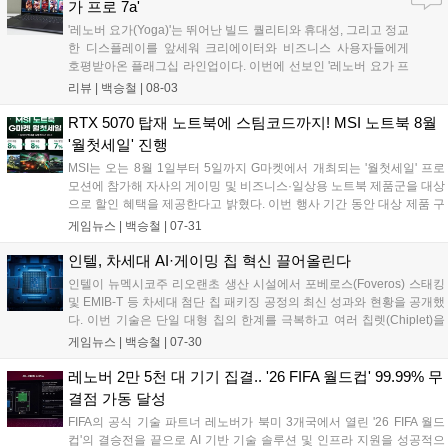
가 프로 7a'
원을 제공한다....
'레노버 요가(Yoga)'는 뛰어난 빌드 퀄리티와 휴대성, 그리고 정교
한 디스플레이를 앞세워 크리에이터와 비즈니스 사용자들에게
호평받아온 플래그십 라인업이다. 이번에 선보인 '레노버 요가 프
로 7a(Yoga Pro 7a Gen 11, 이하 요가 프로 7a)'는 단순한 작업용
리뷰 |
백승철
|
08-03
크리에이터 노트북에 그치지 않는다. AMD의 차세대 APU인 '라
이젠 AI MAX+ 388(Ryzen AI Max+)'과 '라데온 8060S(Radeon
RTX 5070 탑재 노트북에 스팀코드까지! MSI 노트북 8월
8060S)' 내장 그래픽을 탑재해, 영상 편집 및 3D 렌더링은 물론
'월첫세일' 진행
게이머들의 눈길을 사로잡을 만한 강력한 그래픽 연산 성능을 품
MSI는 오는 8월 1일부터 5일까지 G마켓에서 개최되는 '월첫세일' 프로
었다....
모션에 참가해 자사의 게이밍 및 비즈니스·일상용 노트북 제품군을 대상
으로 할인 혜택을 제공한다고 밝혔다. 이번 행사 기간 동안 대상 제품 구
매 시 8% 선택 쿠폰, 8% 중복 쿠폰, 7% 카드 할인 등의 혜택이 적용된
게임뉴스 |
백승철
|
07-31
다. 게이머를 위한 고성능 라인업부터 학업 및 업무용 노트북까지 대다
수 제품이 포함되어 사용자의 환경에 맞춘 선택이 가능하다....
인텔, 차세대 AI·게이밍 칩 혁신 끌어올린다
인텔이 뉴멕시코주 리오랜초 생산 시설에서 포베로스(Foveros) 스태킹
및 EMIB-T 등 차세대 첨단 칩 패키징 공정의 최신 성과와 현황을 공개했
다. 이번 기술은 단일 대형 칩의 한계를 극복하고 여러 칩렛(Chiplet)을
고속 연결함으로써, 고성능 AI 워크로드 처리 능력과 향상된 전력 효율성
게임뉴스 |
백승철
|
07-30
을 동시에 확보하는 데 중점을 둔다. 이를 통해 향후 노트북의 배터리 수
명 연장과 폼팩터 소형화, 고대역폭 메모리(HBM) 및 멀티칩 기반 프로세
레노버 2만 5천 대 기기 집결.. '26 FIFA 월드컵' 99.99% 무
서의 연산 처리 효율이 크게 개선될 전망이다....
결점 가동 달성
FIFA의 공식 기술 파트너 레노버가 북미 3개국에서 열린 '26 FIFA 월드
컵'의 결승전을 끝으로 AI 기반 기술 솔루션 및 인프라 지원을 성공적으