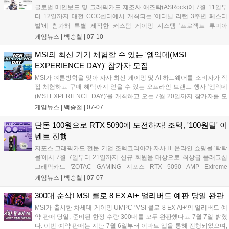
글로벌 메인보드 및 그래픽카드 제조사 애즈락(ASRock)이 7월 11일부
터 12일까지 대전 CCC센터에서 개최되는 '이터널 리턴 3주년 페스티
벌'에 참가해 특별 제작한 커스텀 게이밍 시스템 '프로젝트 루미아
(Project LUMIA)'를 공개한다. 이번 행사에서 애즈락은 게임 내 인기 캐
게임뉴스 |
백승철
|
07-10
릭터인 리오(RIO)와 에셀(ESTELLE)을 모티브로 한 하이엔드 PC 2종을
전시하고, 국내 최초로 공개되는 'X870E 타이치 화이트(Taichi White)'를
MSI의 최신 기기 체험할 수 있는 '엠익데(MSI
비롯한 최신 하드웨어 라인업을 선보인다. 관람객 입장과 일부 프로그램
EXPERIENCE DAY)' 참가자 모집
이 시작되는 7월 10일부터 애즈락 부스에서 다양한 현장 이벤트와 함께
MSI가 여름방학을 맞아 자사 최신 게이밍 및 AI 하드웨어를 소비자가 직
고성능 게이밍 플랫폼의 실물을 직접 확인할 수 있다....
접 체험하고 구매 혜택까지 얻을 수 있는 오프라인 브랜드 행사 '엠익데
(MSI EXPERIENCE DAY)'를 개최하고 오는 7월 20일까지 참가자를 모
집한다. 이번 행사는 7월 25일 서울 영등포구 MSI코리아 오피스에서 진
게임뉴스 |
백승철
|
07-07
행되며, 참가자들은 실시간 레이 트레이싱과 고프레임 유지가 가능한 최
신 RTX 50 시리즈 탑재 데스크탑 및 노트북, QD-OLED 모니터 등의 게
단돈 100원으로 RTX 5090에 도전하자! 조텍, '100원딜' 이
이밍 성능을 직접 비교 검증할 수 있다. 독자적인 현장 참여형 프로그램
벤트 진행
과 함께 공식 온라인 판매처 구매 시 최대 10만 원의 네이버페이 포인트
지포스 그래픽카드 전문 기업 조텍코리아가 자사 IT 온라인 쇼핑몰 '탁탁
를 추가로 돌려받는 전용 리워드 혜택이 제공되는 것이 특징이다....
몰'에서 7월 7일부터 21일까지 신규 회원을 대상으로 최상급 플래그십
그래픽카드 'ZOTAC GAMING 지포스 RTX 5090 AMP Extreme
INFINITY'를 100원에 구매할 수 있는 '100원딜' 이벤트를 진행한다. 이번
게임뉴스 |
백승철
|
07-07
행사는 참가비 전액 환불 및 미당첨자 대상 할인 쿠폰 지급 혜택을 포함
해 게이머들의 비용 부담을 없앤 것이 특징이다....
300대 순삭! MSI 클로 8 EX AI+ 얼리버드 예판 당일 완판
MSI가 출시한 차세대 게이밍 UMPC 'MSI 클로 8 EX AI+'의 얼리버드 예
약 판매 당일, 준비된 한정 수량 300대를 모두 완판했다고 7월 7일 밝혔
다. 이번 예약 판매는 지난 7월 6일부터 이마트 앱을 통해 진행되었으며,