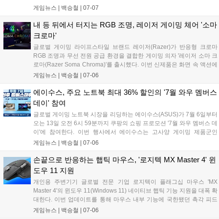
전용 액세서리 혜택이 함께 제공되어 신제품을 기다린 게이머들의 높은
게임뉴스 |
백승철
|
07-07
관심을 증명했다. 본 제품은 인텔 아크 G3 익스트림 프로세서 기반의 사
양을 갖춰 휴대용 게임 시장에서 새로운 선택지로 주목받고 있다....
내 등 뒤에서 터지는 RGB 조명, 레이저 게이밍 체어 '소마
크로마'
글로벌 게이밍 라이프스타일 브랜드 레이저(Razer)가 반응형 크로마
RGB 조명과 무선 전원 공급 환경을 결합한 게이밍 의자 '레이저 소마 크
로마(Razer Soma Chroma)'를 출시했다. 이번 신제품은 화면 속 액션에
실시간으로 반응하는 조명 기술과 장시간 플레이를 지원하는 인체공학
게임뉴스 |
백승철
|
07-06
적 설계를 적용해 게이머의 몰입감 넘치는 플레이 환경을 돕는다....
에이수스, 주요 노트북 최대 36% 할인의 '7월 와우 멤버스
데이' 참여
글로벌 게이밍 노트북 시장을 리딩하는 에이수스(ASUS)가 7월 6일부터
오는 13일 오전 6시 59분까지 쿠팡의 쇼핑 프로모션 '7월 와우 멤버스 데
이'에 참여한다. 이번 행사에서 에이수스는 고사양 게이밍 제품군인
ROG 스트릭스 및 TUF 게이밍을 포함한 총 29종의 노트북을 대상으로
게임뉴스 |
백승철
|
07-06
최대 36%의 할인 혜택을 제공한다....
손끝으로 반응하는 햅틱 마우스, '로지텍 MX Master 4' 윈
도우 11 지원
개인용 주변기기 글로벌 전문 기업 로지텍이 플래그십 마우스 'MX
Master 4'의 윈도우 11(Windows 11) 네이티브 햅틱 기능 지원을 대폭 확
대한다. 이번 업데이트를 통해 마우스 내부 기능에 국한됐던 촉각 피드
백이 운영체제(OS) 전반으로 확장되어, 정밀한 멀티태스킹 작업 및 화면
게임뉴스 |
백승철
|
07-06
정렬 시 손끝으로 직관적인 반응을 느낄 수 있게 된다. 기존 사용자는 최