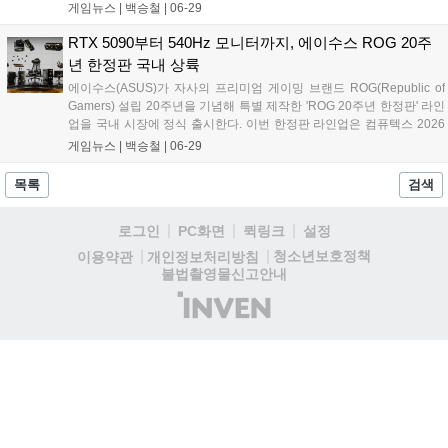
시스템과 12.1인치 2.5K 고해상도 디스플레이를 탑재하여 선명한 화질
게임뉴스 |
백승철
|
06-29
과 입체적인 사운드를 동시에 제공한다. 또한 스마트폰 음악을 스트리밍
할 수 있는 블루투스 스피커 모드와 대용량 배터리를 갖춰 야외 및 다양
RTX 5090부터 540Hz 모니터까지, 에이수스 ROG 20주
한 사용 환경에 최적화됐다....
년 한정판 국내 상륙
에이수스(ASUS)가 자사의 프리미엄 게이밍 브랜드 ROG(Republic of
Gamers) 설립 20주년을 기념해 특별 제작한 'ROG 20주년 한정판' 라인
업을 국내 시장에 정식 출시한다. 이번 한정판 라인업은 컴퓨텍스 2026
에서 최초로 공개된 제품들로, 독창적인 디자인과 극한의 성능을 갖춘
게임뉴스 |
백승철
|
06-29
게이밍기어 및 하이엔드 PC 부품들로 구성되었다. 국내 공급은 유저들
의 관심에 맞춰 오는 7월 3일 주변기기와 모니터 중심의 1차 라인업 출
목록
검색
시를 시작으로 7월 말 공급되는 2차 라인업까지 총 두 차례에 걸쳐 순차
적으로 진행된다....
로그인
PC화면
퀵링크
설정
청소년보호정책
이용약관
개인정보처리방침
불법촬영물신고안내
(주)
인
벤