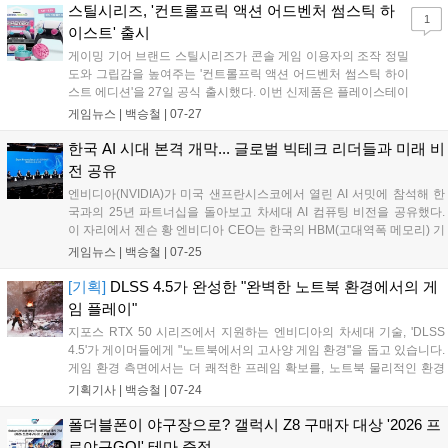
관되고 신속한 협업 환경을 구현하게 됐다....
스틸시리즈, '컨트롤프릭 액션 어드벤처 썸스틱 하
1
이스트' 출시
게이밍 기어 브랜드 스틸시리즈가 콘솔 게임 이용자의 조작 정밀
도와 그립감을 높여주는 '컨트롤프릭 액션 어드벤처 썸스틱 하이
스트 에디션'을 27일 공식 출시했다. 이번 신제품은 플레이스테이
션 및 엑스박스 컨트롤러와 호환되며, 미끄럼 방지 소재와 인체공
게임뉴스 |
백승철
|
07-27
학적 높이 설계를 적용해 액션 및 FPS 게임 시 정교한 이동과 조
준을 지원한다....
한국 AI 시대 본격 개막... 글로벌 빅테크 리더들과 미래 비
전 공유
엔비디아(NVIDIA)가 미국 샌프란시스코에서 열린 AI 서밋에 참석해 한
국과의 25년 파트너십을 돌아보고 차세대 AI 컴퓨팅 비전을 공유했다.
이 자리에서 젠슨 황 엔비디아 CEO는 한국의 HBM(고대역폭 메모리) 기
술력이 오늘날 AI 슈퍼컴퓨터의 핵심 기반임을 밝혔으며, 정부 및 글로벌
게임뉴스 |
백승철
|
07-25
빅테크 리더들과 함께 AI 반도체 및 하이퍼스케일 데이터센터 등 '풀스택
AI' 생태계 구축에 뜻을 모았다....
[기획]
DLSS 4.5가 완성한 "완벽한 노트북 환경에서의 게
임 플레이"
지포스 RTX 50 시리즈에서 지원하는 엔비디아의 차세대 기술, 'DLSS
4.5'가 게이머들에게 "노트북에서의 고사양 게임 환경"을 돕고 있습니다.
게임 환경 측면에서는 더 쾌적한 프레임 확보를, 노트북 물리적인 환경
에서는 더 적은 일을 하도록 돕기 때문에 발열과 소음을 줄여주는 역할
기획기사 |
백승철
|
07-24
도 해내고 있습니다. 게이머 입장에서 '엔비디아 DLSS 4.5'를 조금 쉽게
설명하자면, AI가 게임 화면을 더 확실하게 예측하여 잔상과 흔들림을 줄
폴더블폰이 야구장으로? 갤럭시 Z8 구매자 대상 '2026 프
이고, 고사양 게임에서 프레임 효율을 높여주는 초고화질&고속 프레임
로야구GO!' 테마 증정