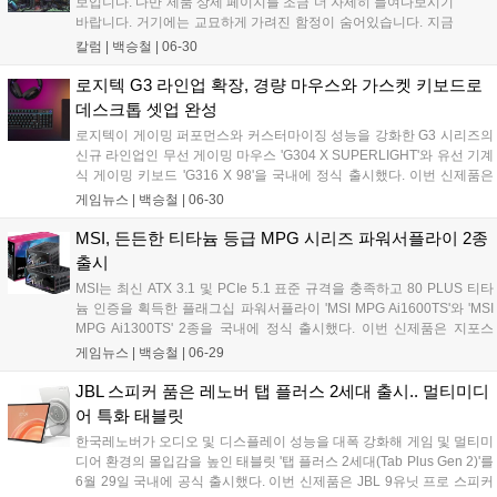
보입니다. 다만 제품 상세 페이지를 조금 더 자세히 들여다보시기
바랍니다. 거기에는 교묘하게 가려진 함정이 숨어있습니다. 지금
PC 시장은 하급 PC 주의보가 발령됐습니다....
칼럼 |
백승철
|
06-30
로지텍 G3 라인업 확장, 경량 마우스와 가스켓 키보드로
데스크톱 셋업 완성
로지텍이 게이밍 퍼포먼스와 커스터마이징 성능을 강화한 G3 시리즈의
신규 라인업인 무선 게이밍 마우스 'G304 X SUPERLIGHT'와 유선 기계
식 게이밍 키보드 'G316 X 98'을 국내에 정식 출시했다. 이번 신제품은
로지텍 G의 검증된 기술력을 바탕으로 게이머의 정밀한 조작과 민첩한
게임뉴스 |
백승철
|
06-30
반응 속도를 지원하며, 사용자의 취향에 맞춘 데스크톱 게이밍 환경을
구축할 수 있도록 설계된 것이 특징이다....
MSI, 든든한 티타늄 등급 MPG 시리즈 파워서플라이 2종
출시
MSI는 최신 ATX 3.1 및 PCIe 5.1 표준 규격을 충족하고 80 PLUS 티타
늄 인증을 획득한 플래그십 파워서플라이 'MSI MPG Ai1600TS'와 'MSI
MPG Ai1300TS' 2종을 국내에 정식 출시했다. 이번 신제품은 지포스
RTX 5090과 같은 차세대 고성능 그래픽카드의 안정적인 구동에 초점을
게임뉴스 |
백승철
|
06-29
맞춰, 실시간 전류 모니터링 기술과 물리적인 연결 안정성을 대폭 강화
한 것이 특징이다....
JBL 스피커 품은 레노버 탭 플러스 2세대 출시.. 멀티미디
어 특화 태블릿
한국레노버가 오디오 및 디스플레이 성능을 대폭 강화해 게임 및 멀티미
디어 환경의 몰입감을 높인 태블릿 '탭 플러스 2세대(Tab Plus Gen 2)'를
6월 29일 국내에 공식 출시했다. 이번 신제품은 JBL 9유닛 프로 스피커