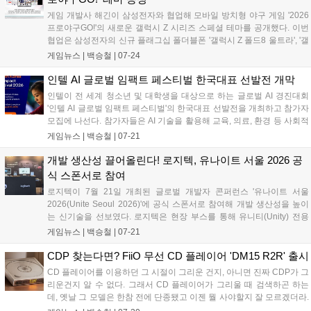
기술이라고 이해하면 될 것 같습니다....
게임 개발사 해긴이 삼성전자와 협업해 모바일 방치형 야구 게임 '2026
프로야구GO!'의 새로운 갤럭시 Z 시리즈 스페셜 테마를 공개했다. 이번
협업은 삼성전자의 신규 플래그십 폴더블폰 '갤럭시 Z 폴드8 울트라', '갤
럭시 Z 폴드8', '갤럭시 Z 플립8' 출시를 기념해 기획됐다. 해당 테마는 스
게임뉴스 |
백승철
|
07-24
마트폰의 잠금화면과 배경화면, 아이콘 등에 야구장의 열기와 경기 모습
을 적용한 것이 특징이다....
인텔 AI 글로벌 임팩트 페스티벌 한국대표 선발전 개막
인텔이 전 세계 청소년 및 대학생을 대상으로 하는 글로벌 AI 경진대회
'인텔 AI 글로벌 임팩트 페스티벌'의 한국대표 선발전을 개최하고 참가자
모집에 나선다. 참가자들은 AI 기술을 활용해 교육, 의료, 환경 등 사회적
문제를 해결하는 아이디어를 겨루게 되며, 오는 8월 25일까지 접수가 진
게임뉴스 |
백승철
|
07-21
행된다. 한국대표로 선발된 팀에게는 글로벌 본선 진출권을 비롯해 상금
과 해외 캠퍼스 방문 등을 지원한다....
개발 생산성 끌어올린다! 로지텍, 유나이트 서울 2026 공
식 스폰서로 참여
로지텍이 7월 21일 개최된 글로벌 개발자 콘퍼런스 '유나이트 서울
2026(Unite Seoul 2026)'에 공식 스폰서로 참여해 개발 생산성을 높이
는 신기술을 선보였다. 로지텍은 현장 부스를 통해 유니티(Unity) 전용
'액션링(Actions Ring)' 소프트웨어 및 Windows 11 햅틱 피드백을 지원
게임뉴스 |
백승철
|
07-21
하는 플래그십 마우스 'MX Master 4'의 체험존을 운영한다. 이번 참가는
게임 개발 환경의 워크플로우를 단순화하고 작업 효율을 제고하기 위한
CDP 찾는다면? FiiO 무선 CD 플레이어 'DM15 R2R' 출시
일환으로 추진됐다....
CD 플레이어를 이용하던 그 시절이 그리운 건지, 아니면 진짜 CDP가 그
리운건지 알 수 없다. 그래서 CD 플레이어가 그리울 때 검색하곤 하는
데, 옛날 그 모델은 한참 전에 단종됐고 이젠 뭘 사야할지 잘 모르겠더라.
가격은 조금 비싼 편인데 확실한 제품, 특히 CD 플레이어의 감성도 좋지