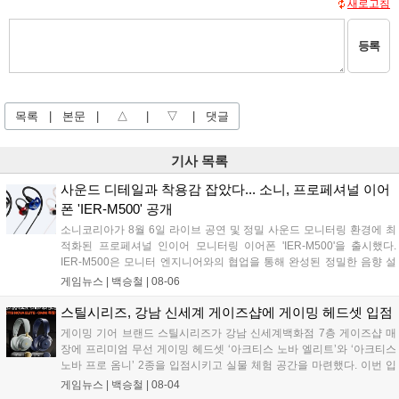
새로고침
등록
목록
|
본문
|
△
|
▽
|
댓글
기사 목록
사운드 디테일과 착용감 잡았다... 소니, 프로페셔널 이어
폰 'IER-M500' 공개
소니코리아가 8월 6일 라이브 공연 및 정밀 사운드 모니터링 환경에 최
적화된 프로페셔널 인이어 모니터링 이어폰 'IER-M500'을 출시했다.
IER-M500은 모니터 엔지니어와의 협업을 통해 완성된 정밀한 음향 설
계와 뛰어난 수동 차음 성능을 갖춰, 외부 소음이 많은 환경에서도 디테
게임뉴스 |
백승철
|
08-06
일한 사운드를 전달하는 것이 특징이다. 인체공학적 디자인과 독자적인
피팅 서포터를 적용해 장시간 착용 시에도 안정적이고 편안한 환경을 제
스틸시리즈, 강남 신세계 게이즈샵에 게이밍 헤드셋 입점
공한다....
게이밍 기어 브랜드 스틸시리즈가 강남 신세계백화점 7층 게이즈샵 매
장에 프리미엄 무선 게이밍 헤드셋 ‘아크티스 노바 엘리트’와 ‘아크티스
노바 프로 옴니’ 2종을 입점시키고 실물 체험 공간을 마련했다. 이번 입
점으로 판교 현대백화점에 이어 강남에서도 차세대 옴니플레이 및 AI 노
게임뉴스 |
백승철
|
08-04
이즈 캔슬링 기술이 적용된 하이엔드 오디오 라인업을 직접 청음 및 구