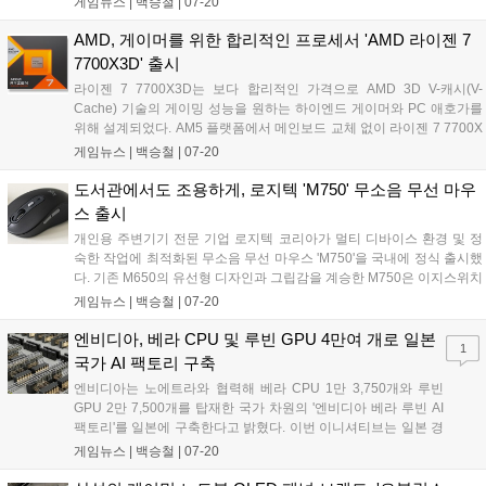
게임뉴스 |
백승철
|
07-20
만 무선 환경의 제품을 찾는다면 글로벌 오디오 브랜드 FiiO의 무선 휴대
용 CD 플레이어 'DM15 R2R'도 괜찮아 보인다....
AMD, 게이머를 위한 합리적인 프로세서 'AMD 라이젠 7
7700X3D' 출시
라이젠 7 7700X3D는 보다 합리적인 가격으로 AMD 3D V-캐시(V-
Cache) 기술의 게이밍 성능을 원하는 하이엔드 게이머와 PC 애호가를
위해 설계되었다. AM5 플랫폼에서 메인보드 교체 없이 라이젠 7 7700X
대비 향상된 게이밍 성능을 제공한다. Zen4 공정 기술이 적용된 라이젠
게임뉴스 |
백승철
|
07-20
7 7700X3D의 주요 사양은 8코어 16스레드, 최대 부스트 클럭 4.5GHz,
TDP 120W, 총 캐시 104MB 등이다. 지원 칩셋의 메인보드는 A620,
도서관에서도 조용하게, 로지텍 'M750' 무소음 무선 마우
X670E, X670, B650E, B650, X870E, X870, B840, B850 등이다....
스 출시
개인용 주변기기 전문 기업 로지텍 코리아가 멀티 디바이스 환경 및 정
숙한 작업에 최적화된 무소음 무선 마우스 'M750'을 국내에 정식 출시했
다. 기존 M650의 유선형 디자인과 그립감을 계승한 M750은 이지스위치
및 Logi Flow 기술을 탑재해 최대 3대의 기기를 유연하게 오가며 제어할
게임뉴스 |
백승철
|
07-20
수 있는 점이 특징이다. 소음을 90% 이상 줄인 클릭감과 최대 24개월의
긴 배터리 수명을 지원하여 조용한 플레이 환경과 멀티태스킹 작업을 동
엔비디아, 베라 CPU 및 루빈 GPU 4만여 개로 일본
1
시에 요구하는 사용자들에게 쾌적한 사용 경험을 제공한다....
국가 AI 팩토리 구축
엔비디아는 노에트라와 협력해 베라 CPU 1만 3,750개와 루빈
GPU 2만 7,500개를 탑재한 국가 차원의 '엔비디아 베라 루빈 AI
팩토리'를 일본에 구축한다고 밝혔다. 이번 이니셔티브는 일본 경
제산업성이 추진하는 프론티아 프로젝트에 핵심 컴퓨팅 인프라
게임뉴스 |
백승철
|
07-20
를 제공하며, AI 에이전트 및 멀티모달 파운데이션 모델 개발을 지
원할 예정이다. 엔비디아 DSX 플랫폼과 스펙트럼-X 이더넷 네트