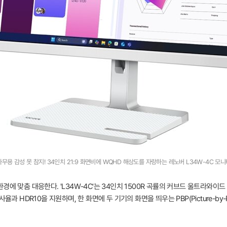
무용 감성 못 참지! 34인치 21:9 화면비에 WQHD 해상도를 자랑하는 레노버 L34W-4C 모
 맞춤 대응한다. 'L34W-4C'는 34인치 1500R 곡률의 커브드 울트라와이드 모니
DR10을 지원하며, 한 화면에 두 기기의 화면을 띄우는 PBP(Picture-by-Picture)