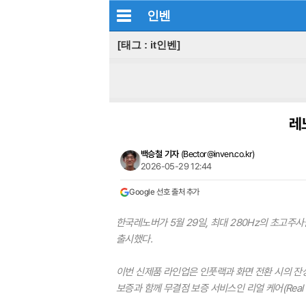
인벤
[태그 : it인벤]
레
백승철 기자
(
Bector@inven.co.kr
)
2026-05-29 12:44
Google 선호 출처 추가
한국레노버가 5월 29일, 최대 280Hz의 초고주사
출시했다.
이번 신제품 라인업은 인풋랙과 화면 전환 시의 잔
보증과 함께 무결점 보증 서비스인 리얼 케어(Real