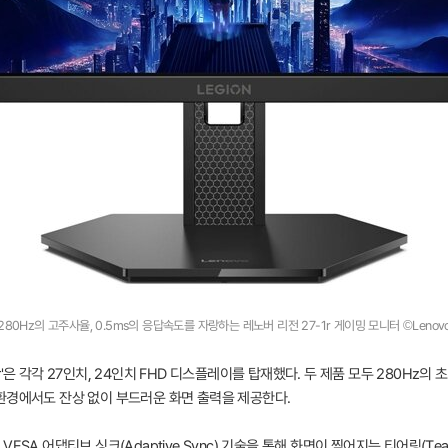
280Hz의 고주사율, 0.5ms의 응답속도를 자랑하는 레노버 리전 27-1r 게이밍 모니터 ©Lenov
-1r'은 각각 27인치, 24인치 FHD 디스플레이를 탑재했다. 두 제품 모두 280Hz의
환경에서도 잔상 없이 부드러운 화면 출력을 제공한다.
, VESA 어댑티브 싱크(Adaptive Sync) 기술을 통해 화면이 찢어지는 티어링(T