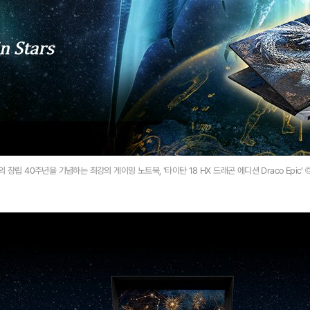
의 창립 40주년을 기념하는 최강의 게이밍 노트북, '타이탄 18 HX 드래곤 에디션 Draco Epic' 