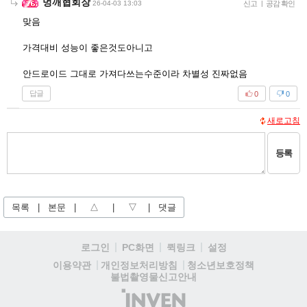
멍깨협회장
26-04-03 13:03
신고
|
공감 확인
맞음
가격대비 성능이 좋은것도아니고
안드로이드 그대로 가져다쓰는수준이라 차별성 진짜없음
답글
0
0
새로고침
등록
목록
|
본문
|
△
|
▽
|
댓글
로그인
PC화면
퀵링크
설정
청소년보호정책
이용약관
개인정보처리방침
불법촬영물신고안내
(주)