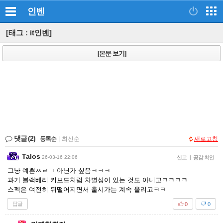
인벤
[태그 : it인벤]
[본문 보기]
댓글
(2)
등록순
|
최신순
새로고침
Talos
26-03-16 22:06
신고
|
공감 확인
그냥 예쁜ㅆㄹㄱ 아닌가 싶음ㅋㅋㅋ
과거 블랙베리 키보드처럼 차별성이 있는 것도 아니고ㅋㅋㅋㅋ
스펙은 여전히 뒤떨어지면서 출시가는 계속 올리고ㅋㅋ
답글
0
0