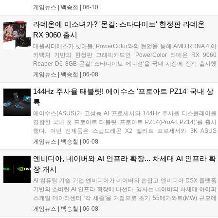
디오 라인업을 대거 공개한다. 이번 행사에서 JBL은 브랜드 80주년을 기
게임뉴스 |
백승철
|
06-10
념하는 한정판 북쉘프 라우드스피커 'JBL L100 Classic 80'과 게이머 및
콘텐츠 크리에이터의 음성 출력을 보조하는 AI 기반 마이크 2종을 선보
라데온에 미소녀가? '몬길: 스타다이브' 한정판 라데온
이며 청취 및 오디오 환경 중심의 브랜드 경험을 제공할 예정이다....
RX 9060 출시
대원씨티에스가 넷마블, PowerColor와의 협업을 통해 AMD RDNA 4 아
키텍처 기반의 한정판 그래픽카드인 'PowerColor 라데온 RX 9060
Reaper D6 8GB 몬길: 스타다이브 에디션'을 국내 시장에 정식 출시했
다. 이번 신제품은 넷마블의 신작 게임 '몬길: 스타 다이브' IP를 패키징과
게임뉴스 |
백승철
|
06-08
게임 번들에 직접 적용한 콜라보레이션 메인스트림 라인업이다. 부스트
클럭 2990MHz 스펙과 컴팩트한 설계를 갖춰, 실속 있는 게이밍 성능을
144Hz 주사율 태블릿! 에이수스 '프로아트 PZ14' 국내 상
원하거나 소형 PC 환경을 구축하려는 코어 게이머층의 접근성을 넓힌
륙
것이 특징이다....
에이수스(ASUS)가 고성능 AI 프로세서와 144Hz 주사율 디스플레이를
결합한 국내 첫 프로아트 태블릿 ‘프로아트 PZ14(ProArt PZ14)’를 출시
했다. 이번 신제품은 스냅드래곤 X2 엘리트 프로세서와 3K ASUS
Lumina Pro OLED 디스플레이를 탑재해 고해상도 그래픽 작업과 부드
게임뉴스 |
백승철
|
06-08
러운 화면 전환을 지원하는 것이 특징이다. 32GB LPDDR5X RAM과
1TB PCIe 4.0 SSD를 바탕으로 안정적인 구동 환경을 제공하며, 온디바
엔비디아, 네이버와 AI 인프라 확장... 차세대 AI 인프라 확
이스 AI 기능 처리를 위한 최대 80 TOPS 성능의 NPU를 갖췄다....
장 개시
AI 컴퓨팅 기술 기업 엔비디아가 네이버와 손잡고 엔비디아 DSX 플랫폼
기반의 소버린 AI 인프라 확장에 나선다. 양사는 네이버의 차세대 하이퍼
스케일 데이터센터 '각 세종'을 거점으로 초기 55메가와트(MW) 규모에
서 향후 기가와트(GW)급까지 확장되는 대규모 AI 팩토리를 구축할 계획
게임뉴스 |
백승철
|
06-08
이다. 이번 협력을 통해 네이버는 엔비디아의 풀스택 AI 플랫폼과 소프트