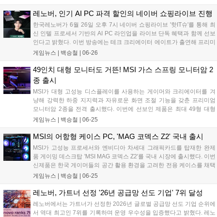
스 RTX 50 시리즈를 탑재한 프리미엄 AI 게이밍 노트북이다. 훌
륭한 사양도 돋보이지만, 게이밍 노트북에서 선택지가 좁은 편인
레노버, 인기 AI PC 파격 할인의 네이버 쇼핑라이브 진행
흰색 제품인 점도 매력적인 부분이다....
한국레노버가 6월 26일 오후 7시 네이버 쇼핑라이브 '핫IT슈'를 통해 최
신 인텔 프로세서 기반의 AI PC 라인업을 라이브 단독 혜택과 함께 선보
인다고 밝혔다. 이번 방송에는 테크 크리에이터 에이트가 출연해 프리미
엄 AI 노트북 '요가 슬림 7i 울트라 아우라 에디션'을 비롯한 신제품들을
게임뉴스 |
백승철
|
06-26
소개하며, 제품별 할인 및 적립을 더해 최대 22.6%의 혜택을 제공한다....
49인치 대형 모니터도 거뜬! MSI 가스 스프링 모니터암 2
종 출시
MSI가 대형 고성능 디스플레이를 사용하는 게이머와 크리에이터를 겨
냥해 강력한 하중 지지력과 자유로운 화면 조절 기능을 갖춘 프리미엄
모니터암 2종을 전격 출시했다. 이번에 선보인 제품은 최대 49형 대형
모니터를 안정적으로 받쳐주는 싱글 모델 'MSI MPG MT201RG'와 멀티
게임뉴스 |
백승철
|
06-25
태스킹 환경에 특화된 듀얼 모델 'MSI MPG MT201DRG'이다. 두 제품
모두 강력한 가스 스프링 구조를 채택하여 장시간 게임 플레이나 작업
MSI의 어항형 케이스 PC, 'MAG 코덱스 Z2' 국내 출시
시 유저가 원하는 최적의 시각적 몰입감을 제공하도록 설계된 것이 특징
MSI가 고성능 프로세서와 엔비디아 차세대 그래픽카드를 탑재한 완제
이다....
품 게이밍 데스크탑 'MSI MAG 코덱스 Z2'를 국내 시장에 출시했다. 이번
신제품은 한국 게이머들의 공간 활용 환경을 고려한 전용 케이스를 채택
하고 온디바이스 AI 처리 능력을 강화한 것이 특징이다. 프리랜서 크리에
게임뉴스 |
백승철
|
06-25
이터와 개발자는 물론 고사양 게임을 즐기는 유저들을 타깃으로, 장시간
구동에도 안정적인 컴퓨팅 환경을 제공하도록 설계되었다....
레노버, 가트너 선정 '26년 공급망 선도 기업' 7위 달성
레노버에서는 가트너가 선정한 2026년 글로벌 공급망 선도 기업 순위에
서 역대 최고인 7위를 기록하며 운영 우수성을 입증했다고 밝혔다. 레노