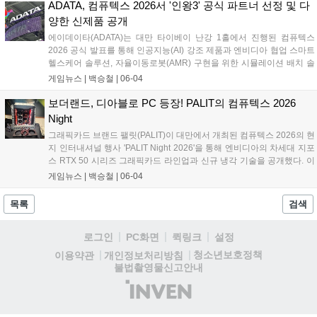
SSD 라인업은 게이머들의 시스템 로딩 속도 단축 및 안정적인 발열 제
ADATA, 컴퓨텍스 2026서 '인왕3' 공식 파트너 선정 및 다
어 환경을 제공할 것으로 기대된다....
양한 신제품 공개
에이데이타(ADATA)는 대만 타이베이 난강 1홀에서 진행된 컴퓨텍스
2026 공식 발표를 통해 인공지능(AI) 강조 제품과 엔비디아 협업 스마트
헬스케어 솔루션, 자율이동로봇(AMR) 구현을 위한 시뮬레이션 배치 솔
루션을 전시했다. 이와 함께 게이머를 위한 하드웨어 브랜드 XPG의 고
게임뉴스 |
백승철
|
06-04
성능 섀시 및 쿨링 솔루션을 다수 출품했다. 특히, 게이밍 브랜드 XPG의
하드웨어 신제품과 엔비디아 협업 솔루션을 대거 공개하며 XPG는 신작
보더랜드, 디아블로 PC 등장! PALIT의 컴퓨텍스 2026
게임 '인왕 3(NIOH 3)'의 공식 게이밍 파트너로서 고성능 게이밍 환경을
Night
적극 지원하겠다는 포부를 밝혔다....
그래픽카드 브랜드 팰릿(PALIT)이 대만에서 개최된 컴퓨텍스 2026의 현
지 인터내셔널 행사 'PALIT Night 2026'을 통해 엔비디아의 차세대 지포
스 RTX 50 시리즈 그래픽카드 라인업과 신규 냉각 기술을 공개했다. 이
번 행사에서 PALIT은 게이머가 직접 외형을 편집할 수 있는 DIY 플랫폼
게임뉴스 |
백승철
|
06-04
'PALIT Maker' 기반의 커스텀 PC와 GAMEROCK 시리즈의 새로운 스네
이크 디자인을 함께 선보이며 브랜드 비주얼 아이덴티티 리뉴얼을 선언
목록
검색
했다....
로그인
PC화면
퀵링크
설정
청소년보호정책
이용약관
개인정보처리방침
불법촬영물신고안내
(주)
인
벤