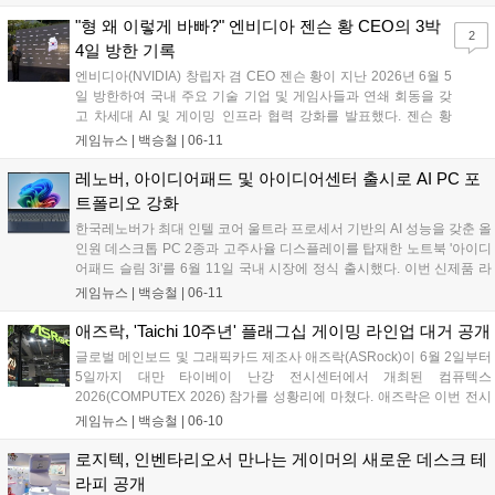
이나 출장지 등 다양한 환경에서 노트북 및 모바일 기기를 활용하
는 사용자를 겨냥해, 주머니에 들어가는 컴팩트한 크기와 강화된
"형 왜 이렇게 바빠?" 엔비디아 젠슨 황 CEO의 3박
2
배터리 효율을 갖춘 것이 특징이다. 터치 패널을 통한 정밀한 조
4일 방한 기록
작과 최대 3대의 기기를 동시에 연결하는 이지 스위치 기능을 지
엔비디아(NVIDIA) 창립자 겸 CEO 젠슨 황이 지난 2026년 6월 5
원해 멀티 디바이스 환경에서의 생산성을 한층 끌어올렸다....
일 방한하여 국내 주요 기술 기업 및 게임사들과 연쇄 회동을 갖
고 차세대 AI 및 게이밍 인프라 협력 강화를 발표했다. 젠슨 황
CEO는 e스포츠 구단 T1의 배이스캠프를 비롯한 서울 주요 PC방
게임뉴스 |
백승철
|
06-11
을 방문해 윈도우 PC를 재정의하는 신규 슈퍼칩 '엔비디아 RTX
스파크(RTX Spark)'를 게이머들에게 공개했다. 이번 방한은 한국
레노버, 아이디어패드 및 아이디어센터 출시로 AI PC 포
의 강력한 IT 인프라를 기반으로 차세대 그래픽 기술 및 AI 생태계
트폴리오 강화
의 글로벌 거점을 공고히 하기 위해 마련됐다....
한국레노버가 최대 인텔 코어 울트라 프로세서 기반의 AI 성능을 갖춘 올
인원 데스크톱 PC 2종과 고주사율 디스플레이를 탑재한 노트북 '아이디
어패드 슬림 3i'를 6월 11일 국내 시장에 정식 출시했다. 이번 신제품 라
인업은 인텔의 최신 프로세서와 향상된 내장 그래픽을 통해 일상적인 업
게임뉴스 |
백승철
|
06-11
무와 멀티태스킹은 물론, 매끄러운 화면 전환이 필요한 캐주얼 게임 플
레이 환경까지 폭넓게 지원하는 것이 특징이다....
애즈락, 'Taichi 10주년' 플래그십 게이밍 라인업 대거 공개
글로벌 메인보드 및 그래픽카드 제조사 애즈락(ASRock)이 6월 2일부터
5일까지 대만 타이베이 난강 전시센터에서 개최된 컴퓨텍스
2026(COMPUTEX 2026) 참가를 성황리에 마쳤다. 애즈락은 이번 전시
회에서 자사의 플래그십 브랜드인 'Taichi(타이치)'의 10주년 기념 전시
게임뉴스 |
백승철
|
06-10
존을 마련하고, 고성능 게임 환경에 최적화된 메인보드, 고주사율 OLED
게이밍 모니터, 수랭 쿨러, 파워서플라이 등 신제품 라인업을 대거 선보
로지텍, 인벤타리오서 만나는 게이머의 새로운 데스크 테
였다....
라피 공개