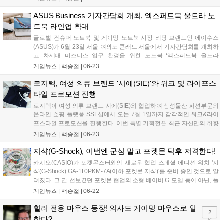
2(Ultimate 2) 무선 게임패드를 출시한다. 색감 자체는 닌텐도 64
의 클리어 블루 모델에서 따온 것으로 보인다. 밝은 청록색에 반
ASUS Business 기자간담회 개최, 엑스퍼트북 울트라 노
투명 처리되어 있는 해당 모델은 닌텐도 게임보이에서도 종종 만
트북 라인업 확대
날 수 있는 색상이었다....
글로벌 컨슈머 노트북 및 게이밍 노트북 시장 리딩 브랜드인 에이수스
(ASUS)가 6월 23일 서울 여의도 콘래드 서울에서 기자간담회를 개최하
고 차세대 비즈니스 업무 환경을 위한 노트북 ‘엑스퍼트북 울트라
(ExpertBook Ultra)’를 공개했다. 이번 신제품은 초경량 설계와 고해상도
게임뉴스 |
백승철
|
06-23
고주사율 디스플레이를 갖춰 외부 이동이 잦은 전문가와 크리에이터의
작업 및 그래픽 출력 환경을 개선한 것이 특징이다. 에이수스는 엑스퍼
로지텍, 여성 의류 브랜드 '시에(SIE)'와 워크 및 라이프스
트북 울트라를 비롯한 신규 라인업을 공식 스토어 및 주요 오픈마켓을
타일 프로모션 진행
통해 당일부터 본격적인 판매에 돌입한다고 밝혔다....
로지텍이 여성 의류 브랜드 시에(SIE)와 협업하여 삼성물산 패션부문의
온라인 쇼핑 플랫폼 SSF샵에서 오는 7월 1일까지 감각적인 워크&라이
프스타일 프로모션을 진행한다. 이번 특별 기획전은 최근 자신만의 취향
으로 업무 공간을 꾸미는 소비자를 위해 마련되었으며, 로지텍의 대표
게임뉴스 |
백승철
|
06-23
인체공학 라인업인 LIFT 마우스와 Wave Keys 키보드 등을 포함한 다양
한 생산성 제품을 최대 28% 할인된 혜택으로 선보인다....
지샥(G-Shock), 이번엔 군심 말고 포켓몬 덕후 저격한다!
카시오(CASIO)가 포켓몬스터와의 새로운 협업 스페셜 에디션 워치 '지
샥(G-Shock) GA-110PKM-7A(이하 포켓몬 지샥)'를 준비 중인 것으로 알
려졌다. 그 간 선보였던 포켓몬 협업의 소형 베이비 G 모델 등이 아닌, 풀
사이즈 지샥이라는 점에서 의미 있다. 반투명한 레진 소재의 GA-100 케
게임뉴스 |
백승철
|
06-22
이스를 기반으로 한 포켓몬 지샥은 좌측 9시 방향의 포켓볼과 피카츄를
형상화한 미니 다이얼이 돋보이는 디자인을 갖추고 있다. 우측 3시 방향
힐러 전용 마우스 등장! 의사도 게이밍 마우스로 일
2
의 초창기 포켓몬 로고, 그 외에 시계를 둘러싸고 있는 전체적인 빨간색,
한다?