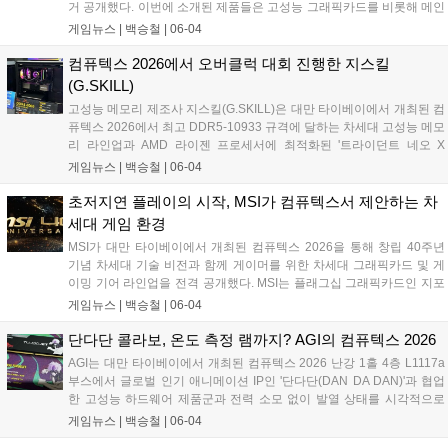
거 공개했다. 이번에 소개된 제품들은 고성능 그래픽카드를 비롯해 메인
보드, 임베디드 플랫폼, AI 기반 솔루션 등으로 구성됐다. 특히 고사양 게
게임뉴스 |
백승철
|
06-04
임 플레이 시 안정적인 프레임 유지와 효과적인 발열 제어를 가능하게
하는 독자적인 냉각 기술이 적용되었다....
컴퓨텍스 2026에서 오버클럭 대회 진행한 지스킬
(G.SKILL)
고성능 메모리 제조사 지스킬(G.SKILL)은 대만 타이베이에서 개최된 컴
퓨텍스 2026에서 최고 DDR5-10933 규격에 달하는 차세대 고성능 메모
리 라인업과 AMD 라이젠 프로세서에 최적화된 '트라이던트 네오 X
RGB' 시리즈를 대거 공개했다. 지스킬은 난강 1홀 메인 부스에 '익스트
게임뉴스 |
백승철
|
06-04
림 모드 스테이지 2026' 무대를 마련하고, 전 세계 하드웨어 마니아들을
위한 메모리 오버클럭 대회를 진행했다. 브랜드의 오버클럭 기술 제고
초저지연 플레이의 시작, MSI가 컴퓨텍스서 제안하는 차
방향성을 보여주는 이번 전시에서는 고사양 게임 환경과 극한의 연산 환
세대 게임 환경
경을 겨냥한 다채로운 튜닝 PC 및 고성능 메모리가 구동되는 모습이 실
MSI가 대만 타이베이에서 개최된 컴퓨텍스 2026을 통해 창립 40주년
시간으로 시연됐다....
기념 차세대 기술 비전과 함께 게이머를 위한 차세대 그래픽카드 및 게
이밍 기어 라인업을 전격 공개했다. MSI는 플래그십 그래픽카드인 지포
스 RTX 5090 32G 라이트닝 Z를 비롯해 초저지연 입력 환경을 지원하는
게임뉴스 |
백승철
|
06-04
STRIKE 시리즈 키보드, 유·무선 네트워크 트래픽을 최적화하는 RadiX
WiFi 7 게이밍 라우터 등을 선보이며 게임 플레이 환경 최적화를 위한 풀
단다단 콜라보, 온도 측정 램까지? AGI의 컴퓨텍스 2026
스택 통합 역량을 입증했다....
AGI는 대만 타이베이에서 개최된 컴퓨텍스 2026 난강 1홀 4층 L1117a
부스에서 글로벌 인기 애니메이션 IP인 '단다단(DAN DA DAN)'과 협업
한 고성능 하드웨어 제품군과 전력 소모 없이 발열 상태를 시각적으로
확인할 수 있는 '큐 시리즈 서모크로믹 테크' 색상 감지 방열판 기술을 공
게임뉴스 |
백승철
|
06-04
식 발표했다. 이번 행사에서 공개된 고속 DDR5 메모리와 차세대 고성능