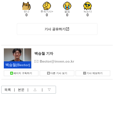
씬나
후속기사+
울음
녹는다
0
0
0
0
기사 공유하기
백승철 기자
Bector@inven.co.kr
백승철
(Bector)
페이지 구독하기
다른 기사 보기
기사 제보하기
목록
|
본문
|
△
|
▽