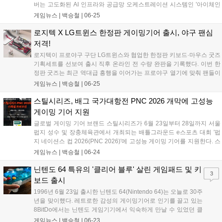
버는 고도화된 AI 인프라와 공급망 오케스트레이션 시스템인 '아이체인
(iChain)'을 통해 의사결정 및 분석 작업 시간을 대폭 단축했다. 가트너가
게임뉴스 |
백승철
|
06-25
매년 발표하는 '공급망 선도 상위 25개 기업'은 재무 성과, ESG 지표, 업
계 전문가 평판 등을 종합적으로 평가하는 권위 있는 순위로 올해 22년
로지텍 X LG트윈스 한정판 게이밍기어 출시, 야구 팬심
째를 맞이했다. 레노버는 지난 2023년 8위, 2024년 10위, 2025년 8위에
저격!
이어 올해 7위에 오르며 지속적인 상승세를 기록 중이다....
로지텍이 프로야구 구단 LG트윈스와 협업한 한정판 키보드·마우스 굿즈
기획세트를 선보여 출시 직후 온라인 전 수량 완판을 기록했다. 이번 한
정판 굿즈는 최근 역대급 흥행을 이어가는 프로야구 열기에 맞춰 팬들이
경기장 밖 데스크 환경에서도 응원의 즐거움을 이어갈 수 있도록 기획되
게임뉴스 |
백승철
|
06-25
었으며, 오는 7월 3일부터는 잠실야구장 내 오프라인 스토어에서 일부
수량이 추가로 판매될 예정이다....
스틸시리즈, 배그 국가대항전 PNC 2026 개막에 고성능
게이밍 기어 지원
글로벌 게이밍 기어 브랜드 스틸시리즈가 6월 23일부터 28일까지 서울
펍지 성수 및 장충체육관에서 개최되는 배틀그라운드 e스포츠 대회 '펍
지 네이션스 컵 2026(PNC 2026)'에 고성능 게이밍 기어를 지원한다. 스
틸시리즈는 이번 대회에 FPS 장르에 최적화된 무선 게이밍 헤드셋 '아크
게임뉴스 |
백승철
|
06-24
티스 노바 7 Gen 2'를 비롯한 주요 장비들을 제공하여 선수들의 플레이
를 돕는다. 2026 펍지 글로벌 시리즈 공식 스폰서인 스틸시리즈는 디펜
닌텐도 64 특유의 '클리어 블루' 살린 게임패드 및 키
3
딩 챔피언 베트남과 대한민국을 포함한 총 24개국 대표팀이 격돌하는 이
보드 출시
번 대회를 통해 자사의 하드웨어 기술력을 선보인다....
1996년 6월 23일 출시한 닌텐도 64(Nintendo 64)는 오늘로 30주
년을 맞이했다. 레트로한 감성의 게이밍기어로 인기를 끌고 있는
8BitDo에서는 닌텐도 게임기기에서 익숙하게 만날 수 있었던 클
리어 블루(Clear Blue) 색상의 기계식 키보드와 얼티메이트
게임뉴스 |
백승철
|
06-23