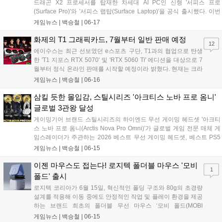
드래곤 X2 프로세서를 탑재한 차세대 AI PC인 신형 '서피스 프로
(Surface Pro)'와 '서피스 랩탑(Surface Laptop)'을 공식 출시했다. 이번
신제품은 최대 80 TOPS 성능의 NPU를 통해 온디바이스와 클라우드를
게임뉴스 |
백승철
|
06-17
넘나드는 하이브리드 AI 환경을 제공하며, 이전 세대 대비 그래픽 성능을
대폭 끌어올린 것이 특징이다. 국내 론칭을 기념해 네이버 마이크로소프
화제의 T1 그래픽카드, 7월부터 일반 판매 예정
12
트 브랜드 스토어 등 주요 온·오프라인 채널에서 할인 및 사은품 증정 프
에이수스는 최근 선보였던 e스포츠 구단, T1과의 협업으로 탄생
로모션도 함께 진행한다 밝혔다....
한 'T1 지포스 RTX 5070' 및 'RTX 5060 Ti' 에디션을 대상으로 7
월부터 정식 온라인 판매를 시작할 예정이라 밝혔다. 현재는 크라
우드 펀딩 플랫폼, 텀블벅에서 예약 판매를 진행하고 있다. 이번
게임뉴스 |
백승철
|
06-16
제품은 T1 선수들의 역동적인 모습이 담긴 아트워크와 팀 로고를
적용해 소장 가치를 높인 것이 특징이다....
삼킬 듯한 몰입감, 스틸시리즈 '아크티스 노바 프로 옴니'
글로벌 3관왕 달성
게이밍기어 브랜드 스틸시리즈의 하이엔드 무선 게이밍 헤드셋 '아크티
스 노바 프로 옴니(Arctis Nova Pro Omni)'가 글로벌 게임 전문 매체 게
임스레이더가 주관하는 2026 베스트 무선 게이밍 헤드셋, 베스트 PS5
헤드셋, 베스트 럭셔리 닌텐도 스위치 헤드셋 등 3개 부문에 선정됐다.
게임뉴스 |
백승철
|
06-15
이번 시상에서 아크티스 노바 프로 옴니는 고해상도 사운드 출력 기술과
최대 4개의 오디오 소스를 동시에 믹스하여 재생하는 기술력을 인정받
이젠 마우스도 접는다! 로지텍 폴더블 마우스 '모비
1
았다....
폴드' 출시
로지텍 코리아가 6월 15일, 혁신적인 폴딩 구조와 80g의 초경량
설계를 적용해 이동 중에도 안정적인 작업 및 플레이 환경을 제공
하는 브랜드 최초의 폴더블 무선 마우스 ‘모비 폴드(MOBI
FOLD)’를 국내에 정식 출시했다. 이번 신제품은 외부 업무 공간
게임뉴스 |
백승철
|
06-15