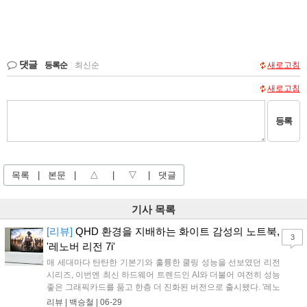
댓글
등록순
|
최신순
새로고침
새로고침
등록
목록
|
본문
|
△
|
▽
|
댓글
기사 목록
[리뷰]
QHD 환경을 지배하는 화이트 감성의 노트북,
3
'레노버 리전 7i'
매 세대마다 탄탄한 기본기와 훌륭한 쿨링 성능을 선보였던 리전
시리즈, 이번엔 최신 하드웨어 트렌드인 AI와 더불어 여전히 성능
좋은 그래픽카드를 품고 한층 더 진화된 버전으로 출시됐다. '레노
버 리전 7i'는 인텔의 최신 코어 울트라 프로세서와 엔비디아 지포
리뷰 |
백승철
|
06-29