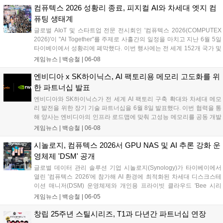
웨어를 도입하여 국내외 산업계를 위한 에이전틱 AI 서비스 및 차세대 하
컴퓨텍스 2026 성황리 종료, 피지컬 AI와 차세대 엣지 컴
이퍼클로바X 모델 고도화를 본격화한다....
퓨팅 생태계
글로벌 AIoT 및 스타트업 전문 전시회인 '컴퓨텍스 2026(COMPUTEX
2026)'이 "AI Together"를 주제로 사흘간의 일정을 마치고 지난 6월 5일
타이베이에서 성황리에 폐막했다. 이번 행사에는 전 세계 152개 국가 및
지역에서 11만 1,312명의 바이어가 방문했으며, 인텔, 퀄컴, 마벨, NXP
게임뉴스 |
백승철
|
06-08
등 글로벌 빅테크 기업의 최고경영진이 대거 참석해 차세대 고성능 컴퓨
팅 및 게이밍 환경의 핵심이 될 AI 기술의 미래 청사진을 제시했다. 특히
엔비디아 x SK하이닉스, AI 팩토리용 메모리 고도화를 위
가상 공간을 넘어 실제 하드웨어 제어와 연동되는 피지컬 AI 기술과 에이
한 파트너십 발표
수스(ASUS), 트랜센드 등 주요 제조사들의 지속가능한 하드웨어 생태계
엔비디아와 SK하이닉스가 전 세계 AI 팩토리 구축 확대와 차세대 메모
가 집중 조명되며 전 세계 게이머들과 산업 관계자들의 이목을 집중시켰
리 발전을 위한 장기 기술 파트너십을 6월 8일 발표했다. 이번 협력을 통
다....
해 양사는 엔비디아의 인프라 로드맵에 맞춰 고성능 메모리를 공동 개발
하며, 개인용 PC 시장을 겨냥한 '엔비디아 RTX 스파크(RTX Spark) PC'
게임뉴스 |
백승철
|
06-08
전용 메모리 개발도 함께 진행한다. 양사는 수년간 이어온 공동 엔지니
어링 협력을 기반으로 최첨단 모델 훈련부터 차세대 PC 및 로보틱스 컴
시놀로지, 컴퓨텍스 2026서 GPU NAS 및 AI 추론 강화 운
퓨팅 플랫폼까지 아우르는 고성능 반도체 생태계를 구축할 방침이다....
영체제 'DSM' 공개
글로벌 데이터 관리 솔루션 기업 시놀로지(Synology)가 타이베이에서
열린 '컴퓨텍스 2026'에 참가해 AI 환경에 최적화된 차세대 디스크스테
이션 매니저(DSM) 운영체제와 개인용 프라이빗 클라우드 'Bee 시리
즈'를 포함한 신규 라인업을 전격 공개했다. 이번 신제품군은 하드웨어
게임뉴스 |
백승철
|
06-05
가속 유연성을 높이고 AI 기반의 지능형 데이터 관리 기능을 대거 통합한
것이 특징이다. 대용량 미디어 파일 백업이 잦은 크리에이터와 게이머,
창립 25주년 스틸시리즈, T1과 다년간 파트너십 연장
그리고 엔터프라이즈 인프라를 아우르는 차세대 데이터 생태계를 구축