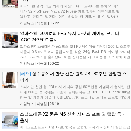
파란색, 초록색의 텍스트는 포켓몬스터 게임 시리즈의 초창기를 상징하
미국의 한 원격 의료 의사가 자신의 X(구 트위터)를 통해 '레이저
는 적, 녹, 청의 색감으로 구성되어 있다....
나가 V2 Pro(Razer Naga V2 Pro)'를 의료 업무에 적극적으로 활
용하고 있다고 밝혔다. 이런 발상을 한 제임스 리스 박사(Dr.
James Ries)는 응급 진료, 정신 건강, 체중 관리 등 미국 대부분
게임뉴스 |
백승철
|
06-22
지역에서 원격 진료 서비스를 제공하는 트웬티 마일 메디컬의 설
립자다. 레이저 나가는 측면에만 12개, 도합 19개의 버튼과 듀얼
알파스캔, 260Hz의 FPS 유저 타깃의 게이밍 모니터,
모드 스크롤 휠로 무장하여 MMORPG 전용 마우스로 알려져 있
'AOC 24G50Z' 출시
는데, 해당 의사는 각 버튼에 매크로 기능을 할당하여 복잡한 의
알파스캔디스플레이가 e스포츠 및 FPS 게이머를 겨냥해 260Hz 초고주
료 워크플로를 단순화했다고 한다....
사율과 0.3ms 초고속 응답속도를 갖춘 24형 Fast IPS 게이밍 모니터
'AOC 24G50Z'를 출시했다. 이번 신제품은 시야 이동을 최소화해 화면
전체를 한눈에 파악할 수 있는 24인치 크기에 가변 주사율 동기화 기술
게임뉴스 |
백승철
|
06-22
을 더해, 발로란트나 CS2 등 정밀한 트래킹과 빠른 화면 전환이 요구되
는 플레이 환경에서 안정적인 화면을 제공하는 것이 특징이다....
[취재]
성수동에서 만난 천만 원의 JBL 80주년 한정판 스
피커
스피커만 천만 원. JBL에서 자사의 창립 80주년을 기념하여 출시된, 전
세계 800조 중 국내는 50조가 들어왔다는 그 'JBL L100 Classic 80'을
청음 할 기회가 생겼다. 6월 18일, 라이프스타일 오디오 글로벌 기업이
자 삼성전자의 자회사인 하만의 JBL 브랜드가 서울 성수동 틸테이블에
게임뉴스 |
백승철
|
06-19
서 신제품 발표 및 체험 행사를 진행했다. 해당 행사는 오는 6월 19일(금)
부터 20일(토) 오전 11시부터 오후 8시까지 더 많은 소비자들과 함께 할
스냅드래곤 X2 품은 MS 신형 서피스 프로 및 랩탑 국내
수 있는 팝업 형태로 진행된다고 한다....
출시
마이크로소프트가 6월 17일, 한국을 포함한 국내외 시장에서 퀄컴 스냅