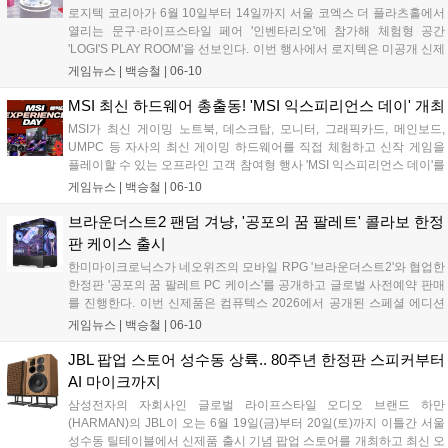
로지텍 코리아가 6월 10일부터 14일까지 서울 코엑스 더 플라츠홀에서
열리는 문구·라이프스타일 페어 '인벤타리오'에 참가해 체험형 공간
'LOGI'S PLAY ROOM'을 선보인다. 이번 행사에서 로지텍은 미공개 신제
품인 폴더블 마우스 'MOBI FOLD'와 프리젠터 'SPOTLIGHT 2'를 현장에
게임뉴스 |
백승철
|
06-10
서 최초로 공개했다. 아울러 워너브러더스 디스커버리 글로벌 컨슈머 프
로덕트사와의 협업을 통해 제작된 파워퍼프걸 한정판 굿즈 및 다채로운
MSI 최신 하드웨어 총출동! 'MSI 익스피리언스 데이' 개최
참여형 이벤트를 마련해 데스크 환경 변화를 모색하는 사용자들에게 차
MSI가 최신 게이밍 노트북, 데스크탑, 모니터, 그래픽카드, 메인보드,
별화된 경험을 제공할 계획이다....
UMPC 등 자사의 최신 게이밍 하드웨어를 직접 체험하고 신작 게임을
플레이할 수 있는 오프라인 고객 참여형 행사 'MSI 익스피리언스 데이'를
개최하고 오는 6월 22일까지 참가자를 모집한다. 이번 행사는 6월 27일
게임뉴스 |
백승철
|
06-10
서울 영등포구에 위치한 MSI코리아에서 진행되며, 참가자들은 MSI의
고성능 하드웨어를 통해 신작 게임의 프레임 방어 및 발열 제어 성능을
브라운더스트2 팬덤 겨냥, '공포의 꿈 팔레트' 콜라보 한정
직접 검증하고 다양한 게임 이벤트와 참가자 전용 제품 구매 혜택을 누
판 케이스 출시
릴 수 있다....
한미마이크로닉스가 네오위즈의 모바일 RPG '브라운더스트2'와 협업한
한정판 '공포의 꿈 팔레트 PC 케이스'를 공개하고 글로벌 사전예약 판매
를 진행한다. 이번 신제품은 컴퓨텍스 2026에서 공개된 스페셜 에디션
으로, 인기 캐릭터의 일러스트를 제품 전반에 반영해 게이머의 시각적
게임뉴스 |
백승철
|
06-10
만족도를 높인 점이 특징이다. 제품은 6월 10일부터 사전예약을 진행하
며......
JBL 팝업 스토어 성수동 상륙.. 80주년 한정판 스피커부터
AI 마이크까지
삼성전자의 자회사인 글로벌 라이프스타일 오디오 브랜드 하만
(HARMAN)의 JBL이 오는 6월 19일(금)부터 20일(토)까지 이틀간 서울
성수동 틸테이블에서 신제품 출시 기념 팝업 스토어를 개최하고 최신 오