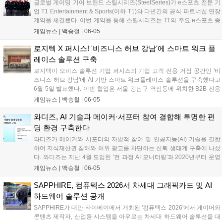
글로벌 게이밍 기어 브랜드 스틸시리즈(SteelSeries)가 e스포츠 전문 기
하겠다는 전략이다....
업 T1 Entertainment & Sports(이하 T1)와 다년간의 공식 파트너십 연장
계약을 체결했다. 이번 계약을 통해 스틸시리즈는 T1의 주요 e스포츠 종
목인 리그 오브 레전드(LoL)와 발로란트(VALORANT) 팀 소속 선수들에
게임뉴스 |
백승철
|
06-05
게 공식 헤드셋을 비롯한 게이밍기어를 지속적으로 지원하게 된다. 양사
는 향후 제품 테스트와 마케팅 활동 등 다양한 프로젝트에서 협력하며
로지텍 X 퍼시스! '비즈니스 허브 강남'에 스마트 워크 플
프리미엄 게이밍 기어의 기술 우수성을 강화할 방침이다....
레이스 솔루션 구축
로지텍이 오피스 솔루션 기업 퍼시스의 기업 고객 전용 거점 공간인 '비
즈니스 허브 강남'에 AI 기반 스마트 워크플레이스 솔루션을 구축했다고
6월 5일 발표했다. 이번 협업은 서울 강남구 역삼동에 위치한 B2B 전용
공간에서 실제 업무 및 고객 상담 환경을 기반으로 진행됐다. 로지텍은
게임뉴스 |
백승철
|
06-05
회의실과 협업 공간 전반에 AI 영상 및 오디오 기술이 적용된 화상회의
솔루션을 도입해 하이브리드 업무 환경에 맞춘 스마트 협업 환경을 구현
와디즈, AI 기술과 메이커·서포터 참여 결합해 투명한 펀
했다. 퍼시스의 '비즈니스 허브 강남'은 강남업무지구(GBD) 내 기업 고객
딩 환경 구축한다
에게 실제 업무 환경 기반의 오피스 경험을 제공하는 실사용 기반 공간
와디즈가 메이커와 서포터의 자발적 참여 및 인공지능(AI) 기술을 결합
이다. 퍼시스 직원들의 실제 근무 공간과 고객 체험 및 상담 공간으로 운
하여 지식재산권 침해와 허위 광고를 차단하는 신뢰 생태계 구축에 나섰
영되어, 방문 고객이 로지텍의 화상회의 솔루션이 적용된 업무 환경을
다. 와디즈는 지난 4월 도입한 '전 과정 AI 모니터링'과 2020년부터 운영
직접 확인하고 자사에 적합한 구축 방향을 검토할 수 있도록 했다....
해 온 이용자 신고하기 기능을 연계해 기술적 탐지가 어려운 이미지 무
게임뉴스 |
백승철
|
06-05
단 활용 및 유사 프로젝트 생성 등의 부정행위를 실시간으로 방어하고
있다. 이번 시스템 고도화를 통해 창작자의 독창적인 아이디어가 무단
SAPPHIRE, 컴퓨텍스 2026서 차세대 그래픽카드 및 AI
도용되는 피해를 예방하고, 플랫폼 운영의 투명성을 한층 높일 전망이
하드웨어 솔루션 공개
다....
SAPPHIRE가 대만 타이베이에서 개최된 '컴퓨텍스 2026'에서 게이머와
콘텐츠 제작자, 산업용 시스템을 아우르는 차세대 하드웨어 솔루션을 대