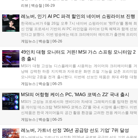
버 리전 7i'는 인텔의 최신 코어 울트라 프로세서와 엔비디아 지포
리뷰 |
백승철
|
06-29
스 RTX 50 시리즈를 탑재한 프리미엄 AI 게이밍 노트북이다. 훌
륭한 사양도 돋보이지만, 게이밍 노트북에서 선택지가 좁은 편인
레노버, 인기 AI PC 파격 할인의 네이버 쇼핑라이브 진행
흰색 제품인 점도 매력적인 부분이다....
한국레노버가 6월 26일 오후 7시 네이버 쇼핑라이브 '핫IT슈'를 통해 최
신 인텔 프로세서 기반의 AI PC 라인업을 라이브 단독 혜택과 함께 선보
인다고 밝혔다. 이번 방송에는 테크 크리에이터 에이트가 출연해 프리미
엄 AI 노트북 '요가 슬림 7i 울트라 아우라 에디션'을 비롯한 신제품들을
게임뉴스 |
백승철
|
06-26
소개하며, 제품별 할인 및 적립을 더해 최대 22.6%의 혜택을 제공한다....
49인치 대형 모니터도 거뜬! MSI 가스 스프링 모니터암 2
종 출시
MSI가 대형 고성능 디스플레이를 사용하는 게이머와 크리에이터를 겨
냥해 강력한 하중 지지력과 자유로운 화면 조절 기능을 갖춘 프리미엄
모니터암 2종을 전격 출시했다. 이번에 선보인 제품은 최대 49형 대형
모니터를 안정적으로 받쳐주는 싱글 모델 'MSI MPG MT201RG'와 멀티
게임뉴스 |
백승철
|
06-25
태스킹 환경에 특화된 듀얼 모델 'MSI MPG MT201DRG'이다. 두 제품
모두 강력한 가스 스프링 구조를 채택하여 장시간 게임 플레이나 작업
MSI의 어항형 케이스 PC, 'MAG 코덱스 Z2' 국내 출시
시 유저가 원하는 최적의 시각적 몰입감을 제공하도록 설계된 것이 특징
MSI가 고성능 프로세서와 엔비디아 차세대 그래픽카드를 탑재한 완제
이다....
품 게이밍 데스크탑 'MSI MAG 코덱스 Z2'를 국내 시장에 출시했다. 이번
신제품은 한국 게이머들의 공간 활용 환경을 고려한 전용 케이스를 채택
하고 온디바이스 AI 처리 능력을 강화한 것이 특징이다. 프리랜서 크리에
게임뉴스 |
백승철
|
06-25
이터와 개발자는 물론 고사양 게임을 즐기는 유저들을 타깃으로, 장시간
구동에도 안정적인 컴퓨팅 환경을 제공하도록 설계되었다....
레노버, 가트너 선정 '26년 공급망 선도 기업' 7위 달성
레노버에서는 가트너가 선정한 2026년 글로벌 공급망 선도 기업 순위에