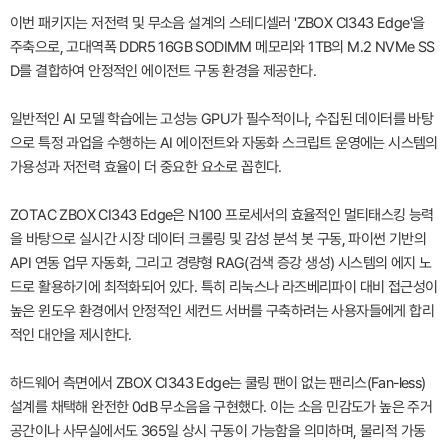
이번 패키지는 저전력 및 무소음 설계의 스테디셀러 'ZBOX CI343 Edge'을
주축으로, 고대역폭 DDR5 16GB SODIMM 메모리와 1TB의 M.2 NVMe SS
D를 결합하여 안정적인 에이전트 구동 환경을 제공한다.
일반적인 AI 모델 학습에는 고성능 GPU가 필수적이나, 수집된 데이터를 바탕
으로 특정 과업을 수행하는 AI 에이전트와 자동화 스크립트 운영에는 시스템의
가용성과 저전력 효율이 더 중요한 요소로 꼽힌다.
ZOTAC ZBOX CI343 Edge은 N100 프로세서의 효율적인 멀티태스킹 능력
을 바탕으로 실시간 시장 데이터 크롤링 및 감성 분석 봇 구동, 파이썬 기반의
API 연동 업무 자동화, 그리고 경량형 RAG(검색 증강 생성) 시스템의 에지 노
드로 활용하기에 최적화되어 있다. 특히 리눅스나 라즈베리파이 대비 접근성이
높은 윈도우 환경에서 안정적인 세컨드 서버를 구축하려는 사용자들에게 합리
적인 대안을 제시한다.
하드웨어 측면에서 ZBOX CI343 Edge는 쿨링 팬이 없는 팬리스(Fan-less)
설계를 채택해 완전한 0dB 무소음을 구현했다. 이는 소음 민감도가 높은 주거
공간이나 사무실에서도 365일 상시 구동이 가능함을 의미하며, 물리적 가동