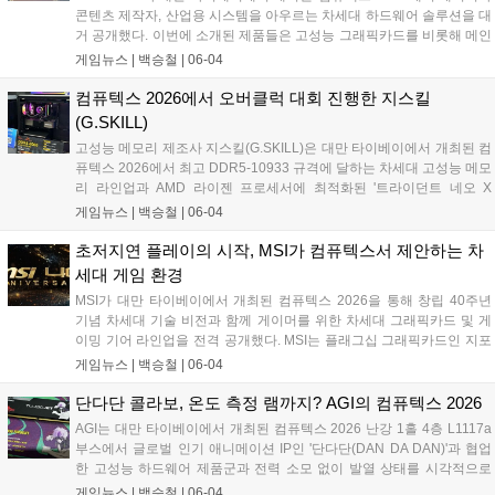
콘텐츠 제작자, 산업용 시스템을 아우르는 차세대 하드웨어 솔루션을 대
거 공개했다. 이번에 소개된 제품들은 고성능 그래픽카드를 비롯해 메인
보드, 임베디드 플랫폼, AI 기반 솔루션 등으로 구성됐다. 특히 고사양 게
게임뉴스 |
백승철
|
06-04
임 플레이 시 안정적인 프레임 유지와 효과적인 발열 제어를 가능하게
하는 독자적인 냉각 기술이 적용되었다....
컴퓨텍스 2026에서 오버클럭 대회 진행한 지스킬
(G.SKILL)
고성능 메모리 제조사 지스킬(G.SKILL)은 대만 타이베이에서 개최된 컴
퓨텍스 2026에서 최고 DDR5-10933 규격에 달하는 차세대 고성능 메모
리 라인업과 AMD 라이젠 프로세서에 최적화된 '트라이던트 네오 X
RGB' 시리즈를 대거 공개했다. 지스킬은 난강 1홀 메인 부스에 '익스트
게임뉴스 |
백승철
|
06-04
림 모드 스테이지 2026' 무대를 마련하고, 전 세계 하드웨어 마니아들을
위한 메모리 오버클럭 대회를 진행했다. 브랜드의 오버클럭 기술 제고
초저지연 플레이의 시작, MSI가 컴퓨텍스서 제안하는 차
방향성을 보여주는 이번 전시에서는 고사양 게임 환경과 극한의 연산 환
세대 게임 환경
경을 겨냥한 다채로운 튜닝 PC 및 고성능 메모리가 구동되는 모습이 실
MSI가 대만 타이베이에서 개최된 컴퓨텍스 2026을 통해 창립 40주년
시간으로 시연됐다....
기념 차세대 기술 비전과 함께 게이머를 위한 차세대 그래픽카드 및 게
이밍 기어 라인업을 전격 공개했다. MSI는 플래그십 그래픽카드인 지포
스 RTX 5090 32G 라이트닝 Z를 비롯해 초저지연 입력 환경을 지원하는
게임뉴스 |
백승철
|
06-04
STRIKE 시리즈 키보드, 유·무선 네트워크 트래픽을 최적화하는 RadiX
WiFi 7 게이밍 라우터 등을 선보이며 게임 플레이 환경 최적화를 위한 풀
단다단 콜라보, 온도 측정 램까지? AGI의 컴퓨텍스 2026
스택 통합 역량을 입증했다....
AGI는 대만 타이베이에서 개최된 컴퓨텍스 2026 난강 1홀 4층 L1117a
부스에서 글로벌 인기 애니메이션 IP인 '단다단(DAN DA DAN)'과 협업
한 고성능 하드웨어 제품군과 전력 소모 없이 발열 상태를 시각적으로
확인할 수 있는 '큐 시리즈 서모크로믹 테크' 색상 감지 방열판 기술을 공
게임뉴스 |
백승철
|
06-04