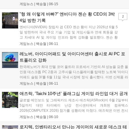
FOLD)’를 국내에 정식 출시했다. 이번 신제품은 외부 업무 공간
게임뉴스 |
백승철
|
06-15
이나 출장지 등 다양한 환경에서 노트북 및 모바일 기기를 활용하
는 사용자를 겨냥해, 주머니에 들어가는 컴팩트한 크기와 강화된
"형 왜 이렇게 바빠?" 엔비디아 젠슨 황 CEO의 3박
2
배터리 효율을 갖춘 것이 특징이다. 터치 패널을 통한 정밀한 조
4일 방한 기록
작과 최대 3대의 기기를 동시에 연결하는 이지 스위치 기능을 지
엔비디아(NVIDIA) 창립자 겸 CEO 젠슨 황이 지난 2026년 6월 5
원해 멀티 디바이스 환경에서의 생산성을 한층 끌어올렸다....
일 방한하여 국내 주요 기술 기업 및 게임사들과 연쇄 회동을 갖
고 차세대 AI 및 게이밍 인프라 협력 강화를 발표했다. 젠슨 황
CEO는 e스포츠 구단 T1의 배이스캠프를 비롯한 서울 주요 PC방
게임뉴스 |
백승철
|
06-11
을 방문해 윈도우 PC를 재정의하는 신규 슈퍼칩 '엔비디아 RTX
스파크(RTX Spark)'를 게이머들에게 공개했다. 이번 방한은 한국
레노버, 아이디어패드 및 아이디어센터 출시로 AI PC 포
의 강력한 IT 인프라를 기반으로 차세대 그래픽 기술 및 AI 생태계
트폴리오 강화
의 글로벌 거점을 공고히 하기 위해 마련됐다....
한국레노버가 최대 인텔 코어 울트라 프로세서 기반의 AI 성능을 갖춘 올
인원 데스크톱 PC 2종과 고주사율 디스플레이를 탑재한 노트북 '아이디
어패드 슬림 3i'를 6월 11일 국내 시장에 정식 출시했다. 이번 신제품 라
인업은 인텔의 최신 프로세서와 향상된 내장 그래픽을 통해 일상적인 업
게임뉴스 |
백승철
|
06-11
무와 멀티태스킹은 물론, 매끄러운 화면 전환이 필요한 캐주얼 게임 플
레이 환경까지 폭넓게 지원하는 것이 특징이다....
애즈락, 'Taichi 10주년' 플래그십 게이밍 라인업 대거 공개
글로벌 메인보드 및 그래픽카드 제조사 애즈락(ASRock)이 6월 2일부터
5일까지 대만 타이베이 난강 전시센터에서 개최된 컴퓨텍스
2026(COMPUTEX 2026) 참가를 성황리에 마쳤다. 애즈락은 이번 전시
회에서 자사의 플래그십 브랜드인 'Taichi(타이치)'의 10주년 기념 전시
게임뉴스 |
백승철
|
06-10
존을 마련하고, 고성능 게임 환경에 최적화된 메인보드, 고주사율 OLED
게이밍 모니터, 수랭 쿨러, 파워서플라이 등 신제품 라인업을 대거 선보
로지텍, 인벤타리오서 만나는 게이머의 새로운 데스크 테