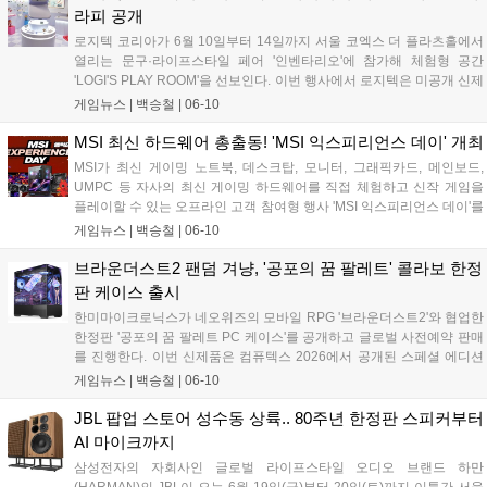
였다....
라피 공개
로지텍 코리아가 6월 10일부터 14일까지 서울 코엑스 더 플라츠홀에서
열리는 문구·라이프스타일 페어 '인벤타리오'에 참가해 체험형 공간
'LOGI'S PLAY ROOM'을 선보인다. 이번 행사에서 로지텍은 미공개 신제
품인 폴더블 마우스 'MOBI FOLD'와 프리젠터 'SPOTLIGHT 2'를 현장에
게임뉴스 |
백승철
|
06-10
서 최초로 공개했다. 아울러 워너브러더스 디스커버리 글로벌 컨슈머 프
로덕트사와의 협업을 통해 제작된 파워퍼프걸 한정판 굿즈 및 다채로운
MSI 최신 하드웨어 총출동! 'MSI 익스피리언스 데이' 개최
참여형 이벤트를 마련해 데스크 환경 변화를 모색하는 사용자들에게 차
MSI가 최신 게이밍 노트북, 데스크탑, 모니터, 그래픽카드, 메인보드,
별화된 경험을 제공할 계획이다....
UMPC 등 자사의 최신 게이밍 하드웨어를 직접 체험하고 신작 게임을
플레이할 수 있는 오프라인 고객 참여형 행사 'MSI 익스피리언스 데이'를
개최하고 오는 6월 22일까지 참가자를 모집한다. 이번 행사는 6월 27일
게임뉴스 |
백승철
|
06-10
서울 영등포구에 위치한 MSI코리아에서 진행되며, 참가자들은 MSI의
고성능 하드웨어를 통해 신작 게임의 프레임 방어 및 발열 제어 성능을
브라운더스트2 팬덤 겨냥, '공포의 꿈 팔레트' 콜라보 한정
직접 검증하고 다양한 게임 이벤트와 참가자 전용 제품 구매 혜택을 누
판 케이스 출시
릴 수 있다....
한미마이크로닉스가 네오위즈의 모바일 RPG '브라운더스트2'와 협업한
한정판 '공포의 꿈 팔레트 PC 케이스'를 공개하고 글로벌 사전예약 판매
를 진행한다. 이번 신제품은 컴퓨텍스 2026에서 공개된 스페셜 에디션
으로, 인기 캐릭터의 일러스트를 제품 전반에 반영해 게이머의 시각적
게임뉴스 |
백승철
|
06-10
만족도를 높인 점이 특징이다. 제품은 6월 10일부터 사전예약을 진행하
며......
JBL 팝업 스토어 성수동 상륙.. 80주년 한정판 스피커부터
AI 마이크까지
삼성전자의 자회사인 글로벌 라이프스타일 오디오 브랜드 하만
(HARMAN)의 JBL이 오는 6월 19일(금)부터 20일(토)까지 이틀간 서울