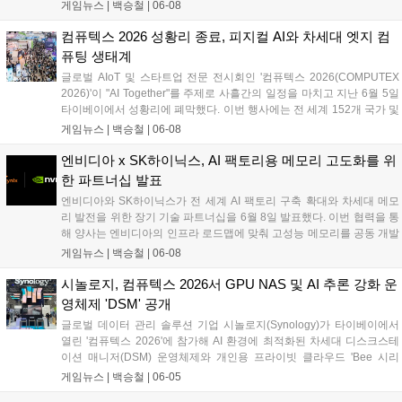
서 향후 기가와트(GW)급까지 확장되는 대규모 AI 팩토리를 구축할 계획
게임뉴스 |
백승철
|
06-08
이다. 이번 협력을 통해 네이버는 엔비디아의 풀스택 AI 플랫폼과 소프트
웨어를 도입하여 국내외 산업계를 위한 에이전틱 AI 서비스 및 차세대 하
컴퓨텍스 2026 성황리 종료, 피지컬 AI와 차세대 엣지 컴
이퍼클로바X 모델 고도화를 본격화한다....
퓨팅 생태계
글로벌 AIoT 및 스타트업 전문 전시회인 '컴퓨텍스 2026(COMPUTEX
2026)'이 "AI Together"를 주제로 사흘간의 일정을 마치고 지난 6월 5일
타이베이에서 성황리에 폐막했다. 이번 행사에는 전 세계 152개 국가 및
지역에서 11만 1,312명의 바이어가 방문했으며, 인텔, 퀄컴, 마벨, NXP
게임뉴스 |
백승철
|
06-08
등 글로벌 빅테크 기업의 최고경영진이 대거 참석해 차세대 고성능 컴퓨
팅 및 게이밍 환경의 핵심이 될 AI 기술의 미래 청사진을 제시했다. 특히
엔비디아 x SK하이닉스, AI 팩토리용 메모리 고도화를 위
가상 공간을 넘어 실제 하드웨어 제어와 연동되는 피지컬 AI 기술과 에이
한 파트너십 발표
수스(ASUS), 트랜센드 등 주요 제조사들의 지속가능한 하드웨어 생태계
엔비디아와 SK하이닉스가 전 세계 AI 팩토리 구축 확대와 차세대 메모
가 집중 조명되며 전 세계 게이머들과 산업 관계자들의 이목을 집중시켰
리 발전을 위한 장기 기술 파트너십을 6월 8일 발표했다. 이번 협력을 통
다....
해 양사는 엔비디아의 인프라 로드맵에 맞춰 고성능 메모리를 공동 개발
하며, 개인용 PC 시장을 겨냥한 '엔비디아 RTX 스파크(RTX Spark) PC'
게임뉴스 |
백승철
|
06-08
전용 메모리 개발도 함께 진행한다. 양사는 수년간 이어온 공동 엔지니
어링 협력을 기반으로 최첨단 모델 훈련부터 차세대 PC 및 로보틱스 컴
시놀로지, 컴퓨텍스 2026서 GPU NAS 및 AI 추론 강화 운
퓨팅 플랫폼까지 아우르는 고성능 반도체 생태계를 구축할 방침이다....
영체제 'DSM' 공개
글로벌 데이터 관리 솔루션 기업 시놀로지(Synology)가 타이베이에서
열린 '컴퓨텍스 2026'에 참가해 AI 환경에 최적화된 차세대 디스크스테
이션 매니저(DSM) 운영체제와 개인용 프라이빗 클라우드 'Bee 시리
즈'를 포함한 신규 라인업을 전격 공개했다. 이번 신제품군은 하드웨어
게임뉴스 |
백승철
|
06-05
가속 유연성을 높이고 AI 기반의 지능형 데이터 관리 기능을 대거 통합한