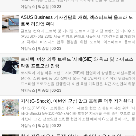
리어 블루(Clear Blue) 색상의 기계식 키보드와 얼티메이트
게임뉴스 |
백승철
|
06-23
2(Ultimate 2) 무선 게임패드를 출시한다. 색감 자체는 닌텐도 64
의 클리어 블루 모델에서 따온 것으로 보인다. 밝은 청록색에 반
ASUS Business 기자간담회 개최, 엑스퍼트북 울트라 노
투명 처리되어 있는 해당 모델은 닌텐도 게임보이에서도 종종 만
트북 라인업 확대
날 수 있는 색상이었다....
글로벌 컨슈머 노트북 및 게이밍 노트북 시장 리딩 브랜드인 에이수스
(ASUS)가 6월 23일 서울 여의도 콘래드 서울에서 기자간담회를 개최하
고 차세대 비즈니스 업무 환경을 위한 노트북 ‘엑스퍼트북 울트라
(ExpertBook Ultra)’를 공개했다. 이번 신제품은 초경량 설계와 고해상도
게임뉴스 |
백승철
|
06-23
고주사율 디스플레이를 갖춰 외부 이동이 잦은 전문가와 크리에이터의
작업 및 그래픽 출력 환경을 개선한 것이 특징이다. 에이수스는 엑스퍼
로지텍, 여성 의류 브랜드 '시에(SIE)'와 워크 및 라이프스
트북 울트라를 비롯한 신규 라인업을 공식 스토어 및 주요 오픈마켓을
타일 프로모션 진행
통해 당일부터 본격적인 판매에 돌입한다고 밝혔다....
로지텍이 여성 의류 브랜드 시에(SIE)와 협업하여 삼성물산 패션부문의
온라인 쇼핑 플랫폼 SSF샵에서 오는 7월 1일까지 감각적인 워크&라이
프스타일 프로모션을 진행한다. 이번 특별 기획전은 최근 자신만의 취향
으로 업무 공간을 꾸미는 소비자를 위해 마련되었으며, 로지텍의 대표
게임뉴스 |
백승철
|
06-23
인체공학 라인업인 LIFT 마우스와 Wave Keys 키보드 등을 포함한 다양
한 생산성 제품을 최대 28% 할인된 혜택으로 선보인다....
지샥(G-Shock), 이번엔 군심 말고 포켓몬 덕후 저격한다!
카시오(CASIO)가 포켓몬스터와의 새로운 협업 스페셜 에디션 워치 '지
샥(G-Shock) GA-110PKM-7A(이하 포켓몬 지샥)'를 준비 중인 것으로 알
려졌다. 그 간 선보였던 포켓몬 협업의 소형 베이비 G 모델 등이 아닌, 풀
사이즈 지샥이라는 점에서 의미 있다. 반투명한 레진 소재의 GA-100 케
게임뉴스 |
백승철
|
06-22
이스를 기반으로 한 포켓몬 지샥은 좌측 9시 방향의 포켓볼과 피카츄를
형상화한 미니 다이얼이 돋보이는 디자인을 갖추고 있다. 우측 3시 방향