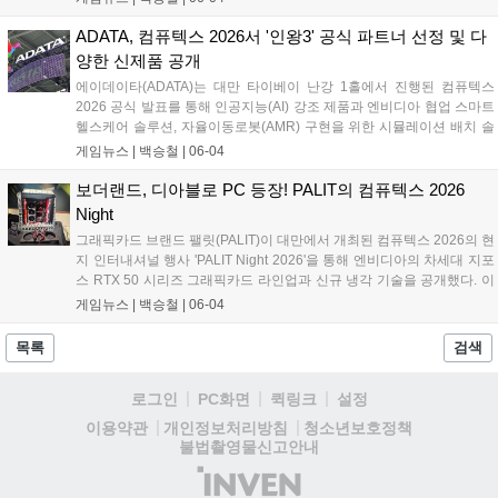
식 발표했다. 이번 행사에서 공개된 고속 DDR5 메모리와 차세대 고성능
SSD 라인업은 게이머들의 시스템 로딩 속도 단축 및 안정적인 발열 제
ADATA, 컴퓨텍스 2026서 '인왕3' 공식 파트너 선정 및 다
어 환경을 제공할 것으로 기대된다....
양한 신제품 공개
에이데이타(ADATA)는 대만 타이베이 난강 1홀에서 진행된 컴퓨텍스
2026 공식 발표를 통해 인공지능(AI) 강조 제품과 엔비디아 협업 스마트
헬스케어 솔루션, 자율이동로봇(AMR) 구현을 위한 시뮬레이션 배치 솔
루션을 전시했다. 이와 함께 게이머를 위한 하드웨어 브랜드 XPG의 고
게임뉴스 |
백승철
|
06-04
성능 섀시 및 쿨링 솔루션을 다수 출품했다. 특히, 게이밍 브랜드 XPG의
하드웨어 신제품과 엔비디아 협업 솔루션을 대거 공개하며 XPG는 신작
보더랜드, 디아블로 PC 등장! PALIT의 컴퓨텍스 2026
게임 '인왕 3(NIOH 3)'의 공식 게이밍 파트너로서 고성능 게이밍 환경을
Night
적극 지원하겠다는 포부를 밝혔다....
그래픽카드 브랜드 팰릿(PALIT)이 대만에서 개최된 컴퓨텍스 2026의 현
지 인터내셔널 행사 'PALIT Night 2026'을 통해 엔비디아의 차세대 지포
스 RTX 50 시리즈 그래픽카드 라인업과 신규 냉각 기술을 공개했다. 이
번 행사에서 PALIT은 게이머가 직접 외형을 편집할 수 있는 DIY 플랫폼
게임뉴스 |
백승철
|
06-04
'PALIT Maker' 기반의 커스텀 PC와 GAMEROCK 시리즈의 새로운 스네
이크 디자인을 함께 선보이며 브랜드 비주얼 아이덴티티 리뉴얼을 선언
목록
검색
했다....
로그인
PC화면
퀵링크
설정
청소년보호정책
이용약관
개인정보처리방침
불법촬영물신고안내
(주)