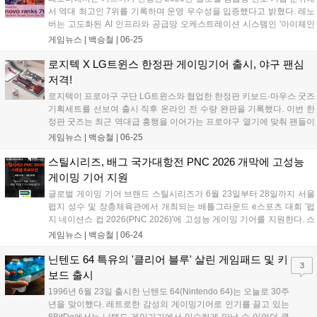
서 역대 최고인 7위를 기록하며 운영 우수성을 입증했다고 밝혔다. 레노
버는 고도화된 AI 인프라와 공급망 오케스트레이션 시스템인 '아이체인
(iChain)'을 통해 의사결정 및 분석 작업 시간을 대폭 단축했다. 가트너가
게임뉴스 |
백승철
|
06-25
매년 발표하는 '공급망 선도 상위 25개 기업'은 재무 성과, ESG 지표, 업
계 전문가 평판 등을 종합적으로 평가하는 권위 있는 순위로 올해 22년
로지텍 X LG트윈스 한정판 게이밍기어 출시, 야구 팬심
째를 맞이했다. 레노버는 지난 2023년 8위, 2024년 10위, 2025년 8위에
저격!
이어 올해 7위에 오르며 지속적인 상승세를 기록 중이다....
로지텍이 프로야구 구단 LG트윈스와 협업한 한정판 키보드·마우스 굿즈
기획세트를 선보여 출시 직후 온라인 전 수량 완판을 기록했다. 이번 한
정판 굿즈는 최근 역대급 흥행을 이어가는 프로야구 열기에 맞춰 팬들이
경기장 밖 데스크 환경에서도 응원의 즐거움을 이어갈 수 있도록 기획되
게임뉴스 |
백승철
|
06-25
었으며, 오는 7월 3일부터는 잠실야구장 내 오프라인 스토어에서 일부
수량이 추가로 판매될 예정이다....
스틸시리즈, 배그 국가대항전 PNC 2026 개막에 고성능
게이밍 기어 지원
글로벌 게이밍 기어 브랜드 스틸시리즈가 6월 23일부터 28일까지 서울
펍지 성수 및 장충체육관에서 개최되는 배틀그라운드 e스포츠 대회 '펍
지 네이션스 컵 2026(PNC 2026)'에 고성능 게이밍 기어를 지원한다. 스
틸시리즈는 이번 대회에 FPS 장르에 최적화된 무선 게이밍 헤드셋 '아크
게임뉴스 |
백승철
|
06-24
티스 노바 7 Gen 2'를 비롯한 주요 장비들을 제공하여 선수들의 플레이
를 돕는다. 2026 펍지 글로벌 시리즈 공식 스폰서인 스틸시리즈는 디펜
닌텐도 64 특유의 '클리어 블루' 살린 게임패드 및 키
3
딩 챔피언 베트남과 대한민국을 포함한 총 24개국 대표팀이 격돌하는 이
보드 출시
번 대회를 통해 자사의 하드웨어 기술력을 선보인다....
1996년 6월 23일 출시한 닌텐도 64(Nintendo 64)는 오늘로 30주
년을 맞이했다. 레트로한 감성의 게이밍기어로 인기를 끌고 있는
8BitDo에서는 닌텐도 게임기기에서 익숙하게 만날 수 있었던 클