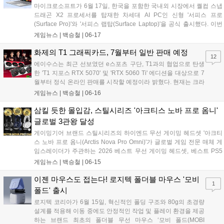
마이크로소프트가 6월 17일, 한국을 포함한 국내외 시장에서 퀄컴 스냅
드래곤 X2 프로세서를 탑재한 차세대 AI PC인 신형 '서피스 프로
(Surface Pro)'와 '서피스 랩탑(Surface Laptop)'을 공식 출시했다. 이번
신제품은 최대 80 TOPS 성능의 NPU를 통해 온디바이스와 클라우드를
게임뉴스 |
백승철
|
06-17
넘나드는 하이브리드 AI 환경을 제공하며, 이전 세대 대비 그래픽 성능을
대폭 끌어올린 것이 특징이다. 국내 론칭을 기념해 네이버 마이크로소프
화제의 T1 그래픽카드, 7월부터 일반 판매 예정
12
트 브랜드 스토어 등 주요 온·오프라인 채널에서 할인 및 사은품 증정 프
에이수스는 최근 선보였던 e스포츠 구단, T1과의 협업으로 탄생
로모션도 함께 진행한다 밝혔다....
한 'T1 지포스 RTX 5070' 및 'RTX 5060 Ti' 에디션을 대상으로 7
월부터 정식 온라인 판매를 시작할 예정이라 밝혔다. 현재는 크라
우드 펀딩 플랫폼, 텀블벅에서 예약 판매를 진행하고 있다. 이번
게임뉴스 |
백승철
|
06-16
제품은 T1 선수들의 역동적인 모습이 담긴 아트워크와 팀 로고를
적용해 소장 가치를 높인 것이 특징이다....
삼킬 듯한 몰입감, 스틸시리즈 '아크티스 노바 프로 옴니'
글로벌 3관왕 달성
게이밍기어 브랜드 스틸시리즈의 하이엔드 무선 게이밍 헤드셋 '아크티
스 노바 프로 옴니(Arctis Nova Pro Omni)'가 글로벌 게임 전문 매체 게
임스레이더가 주관하는 2026 베스트 무선 게이밍 헤드셋, 베스트 PS5
헤드셋, 베스트 럭셔리 닌텐도 스위치 헤드셋 등 3개 부문에 선정됐다.
게임뉴스 |
백승철
|
06-15
이번 시상에서 아크티스 노바 프로 옴니는 고해상도 사운드 출력 기술과
최대 4개의 오디오 소스를 동시에 믹스하여 재생하는 기술력을 인정받
이젠 마우스도 접는다! 로지텍 폴더블 마우스 '모비
1
았다....
폴드' 출시
로지텍 코리아가 6월 15일, 혁신적인 폴딩 구조와 80g의 초경량
설계를 적용해 이동 중에도 안정적인 작업 및 플레이 환경을 제공
하는 브랜드 최초의 폴더블 무선 마우스 ‘모비 폴드(MOBI