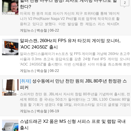
힐러 전용 마우스 등장! 의사도 게이밍 마우스로 일
2
의 초창기 포켓몬 로고, 그 외에 시계를 둘러싸고 있는 전체적인 빨간색,
한다?
파란색, 초록색의 텍스트는 포켓몬스터 게임 시리즈의 초창기를 상징하
미국의 한 원격 의료 의사가 자신의 X(구 트위터)를 통해 '레이저
는 적, 녹, 청의 색감으로 구성되어 있다....
나가 V2 Pro(Razer Naga V2 Pro)'를 의료 업무에 적극적으로 활
용하고 있다고 밝혔다. 이런 발상을 한 제임스 리스 박사(Dr.
James Ries)는 응급 진료, 정신 건강, 체중 관리 등 미국 대부분
게임뉴스 |
백승철
|
06-22
지역에서 원격 진료 서비스를 제공하는 트웬티 마일 메디컬의 설
립자다. 레이저 나가는 측면에만 12개, 도합 19개의 버튼과 듀얼
알파스캔, 260Hz의 FPS 유저 타깃의 게이밍 모니터,
모드 스크롤 휠로 무장하여 MMORPG 전용 마우스로 알려져 있
'AOC 24G50Z' 출시
는데, 해당 의사는 각 버튼에 매크로 기능을 할당하여 복잡한 의
알파스캔디스플레이가 e스포츠 및 FPS 게이머를 겨냥해 260Hz 초고주
료 워크플로를 단순화했다고 한다....
사율과 0.3ms 초고속 응답속도를 갖춘 24형 Fast IPS 게이밍 모니터
'AOC 24G50Z'를 출시했다. 이번 신제품은 시야 이동을 최소화해 화면
전체를 한눈에 파악할 수 있는 24인치 크기에 가변 주사율 동기화 기술
게임뉴스 |
백승철
|
06-22
을 더해, 발로란트나 CS2 등 정밀한 트래킹과 빠른 화면 전환이 요구되
는 플레이 환경에서 안정적인 화면을 제공하는 것이 특징이다....
[취재]
성수동에서 만난 천만 원의 JBL 80주년 한정판 스
피커
스피커만 천만 원. JBL에서 자사의 창립 80주년을 기념하여 출시된, 전
세계 800조 중 국내는 50조가 들어왔다는 그 'JBL L100 Classic 80'을
청음 할 기회가 생겼다. 6월 18일, 라이프스타일 오디오 글로벌 기업이
자 삼성전자의 자회사인 하만의 JBL 브랜드가 서울 성수동 틸테이블에
게임뉴스 |
백승철
|
06-19
서 신제품 발표 및 체험 행사를 진행했다. 해당 행사는 오는 6월 19일(금)
부터 20일(토) 오전 11시부터 오후 8시까지 더 많은 소비자들과 함께 할
스냅드래곤 X2 품은 MS 신형 서피스 프로 및 랩탑 국내
수 있는 팝업 형태로 진행된다고 한다....
출시