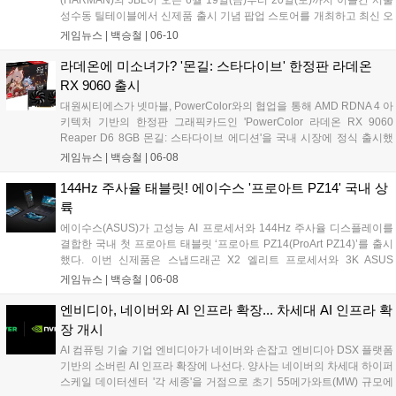
성수동 틸테이블에서 신제품 출시 기념 팝업 스토어를 개최하고 최신 오
디오 라인업을 대거 공개한다. 이번 행사에서 JBL은 브랜드 80주년을 기
게임뉴스 |
백승철
|
06-10
념하는 한정판 북쉘프 라우드스피커 'JBL L100 Classic 80'과 게이머 및
콘텐츠 크리에이터의 음성 출력을 보조하는 AI 기반 마이크 2종을 선보
라데온에 미소녀가? '몬길: 스타다이브' 한정판 라데온
이며 청취 및 오디오 환경 중심의 브랜드 경험을 제공할 예정이다....
RX 9060 출시
대원씨티에스가 넷마블, PowerColor와의 협업을 통해 AMD RDNA 4 아
키텍처 기반의 한정판 그래픽카드인 'PowerColor 라데온 RX 9060
Reaper D6 8GB 몬길: 스타다이브 에디션'을 국내 시장에 정식 출시했
다. 이번 신제품은 넷마블의 신작 게임 '몬길: 스타 다이브' IP를 패키징과
게임뉴스 |
백승철
|
06-08
게임 번들에 직접 적용한 콜라보레이션 메인스트림 라인업이다. 부스트
클럭 2990MHz 스펙과 컴팩트한 설계를 갖춰, 실속 있는 게이밍 성능을
144Hz 주사율 태블릿! 에이수스 '프로아트 PZ14' 국내 상
원하거나 소형 PC 환경을 구축하려는 코어 게이머층의 접근성을 넓힌
륙
것이 특징이다....
에이수스(ASUS)가 고성능 AI 프로세서와 144Hz 주사율 디스플레이를
결합한 국내 첫 프로아트 태블릿 ‘프로아트 PZ14(ProArt PZ14)’를 출시
했다. 이번 신제품은 스냅드래곤 X2 엘리트 프로세서와 3K ASUS
Lumina Pro OLED 디스플레이를 탑재해 고해상도 그래픽 작업과 부드
게임뉴스 |
백승철
|
06-08
러운 화면 전환을 지원하는 것이 특징이다. 32GB LPDDR5X RAM과
1TB PCIe 4.0 SSD를 바탕으로 안정적인 구동 환경을 제공하며, 온디바
엔비디아, 네이버와 AI 인프라 확장... 차세대 AI 인프라 확
이스 AI 기능 처리를 위한 최대 80 TOPS 성능의 NPU를 갖췄다....
장 개시
AI 컴퓨팅 기술 기업 엔비디아가 네이버와 손잡고 엔비디아 DSX 플랫폼
기반의 소버린 AI 인프라 확장에 나선다. 양사는 네이버의 차세대 하이퍼
스케일 데이터센터 '각 세종'을 거점으로 초기 55메가와트(MW) 규모에