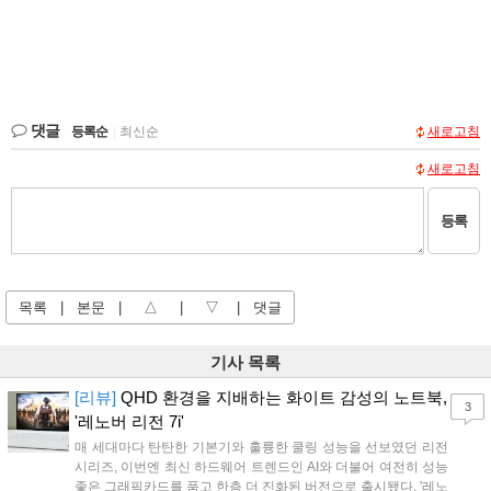
댓글
등록순
|
최신순
새로고침
새로고침
등록
목록
|
본문
|
△
|
▽
|
댓글
기사 목록
[리뷰]
QHD 환경을 지배하는 화이트 감성의 노트북,
3
'레노버 리전 7i'
매 세대마다 탄탄한 기본기와 훌륭한 쿨링 성능을 선보였던 리전
시리즈, 이번엔 최신 하드웨어 트렌드인 AI와 더불어 여전히 성능
좋은 그래픽카드를 품고 한층 더 진화된 버전으로 출시됐다. '레노