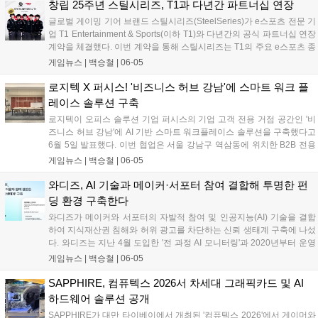
것이 특징이다. 대용량 미디어 파일 백업이 잦은 크리에이터와 게이머,
창립 25주년 스틸시리즈, T1과 다년간 파트너십 연장
그리고 엔터프라이즈 인프라를 아우르는 차세대 데이터 생태계를 구축
글로벌 게이밍 기어 브랜드 스틸시리즈(SteelSeries)가 e스포츠 전문 기
하겠다는 전략이다....
업 T1 Entertainment & Sports(이하 T1)와 다년간의 공식 파트너십 연장
계약을 체결했다. 이번 계약을 통해 스틸시리즈는 T1의 주요 e스포츠 종
목인 리그 오브 레전드(LoL)와 발로란트(VALORANT) 팀 소속 선수들에
게임뉴스 |
백승철
|
06-05
게 공식 헤드셋을 비롯한 게이밍기어를 지속적으로 지원하게 된다. 양사
는 향후 제품 테스트와 마케팅 활동 등 다양한 프로젝트에서 협력하며
로지텍 X 퍼시스! '비즈니스 허브 강남'에 스마트 워크 플
프리미엄 게이밍 기어의 기술 우수성을 강화할 방침이다....
레이스 솔루션 구축
로지텍이 오피스 솔루션 기업 퍼시스의 기업 고객 전용 거점 공간인 '비
즈니스 허브 강남'에 AI 기반 스마트 워크플레이스 솔루션을 구축했다고
6월 5일 발표했다. 이번 협업은 서울 강남구 역삼동에 위치한 B2B 전용
공간에서 실제 업무 및 고객 상담 환경을 기반으로 진행됐다. 로지텍은
게임뉴스 |
백승철
|
06-05
회의실과 협업 공간 전반에 AI 영상 및 오디오 기술이 적용된 화상회의
솔루션을 도입해 하이브리드 업무 환경에 맞춘 스마트 협업 환경을 구현
와디즈, AI 기술과 메이커·서포터 참여 결합해 투명한 펀
했다. 퍼시스의 '비즈니스 허브 강남'은 강남업무지구(GBD) 내 기업 고객
딩 환경 구축한다
에게 실제 업무 환경 기반의 오피스 경험을 제공하는 실사용 기반 공간
와디즈가 메이커와 서포터의 자발적 참여 및 인공지능(AI) 기술을 결합
이다. 퍼시스 직원들의 실제 근무 공간과 고객 체험 및 상담 공간으로 운
하여 지식재산권 침해와 허위 광고를 차단하는 신뢰 생태계 구축에 나섰
영되어, 방문 고객이 로지텍의 화상회의 솔루션이 적용된 업무 환경을
다. 와디즈는 지난 4월 도입한 '전 과정 AI 모니터링'과 2020년부터 운영
직접 확인하고 자사에 적합한 구축 방향을 검토할 수 있도록 했다....
해 온 이용자 신고하기 기능을 연계해 기술적 탐지가 어려운 이미지 무
게임뉴스 |
백승철
|
06-05
단 활용 및 유사 프로젝트 생성 등의 부정행위를 실시간으로 방어하고
있다. 이번 시스템 고도화를 통해 창작자의 독창적인 아이디어가 무단
SAPPHIRE, 컴퓨텍스 2026서 차세대 그래픽카드 및 AI
도용되는 피해를 예방하고, 플랫폼 운영의 투명성을 한층 높일 전망이
하드웨어 솔루션 공개
다....
SAPPHIRE가 대만 타이베이에서 개최된 '컴퓨텍스 2026'에서 게이머와