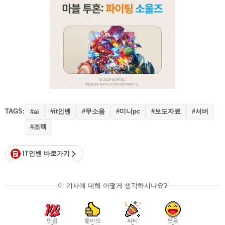
TAGS:
#it인벤
#무소음
#미니pc
#보도자료
#서버
#ai
#조텍
IT인벤 바로가기
이 기사에 대해 어떻게 생각하시나요?
만점
좋아요
파티
웃음