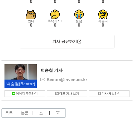
0
0
0
0
씬나
후속기사+
울음
녹는다
0
0
0
0
기사 공유하기
백승철 기자
Bector@inven.co.kr
백승철
(Bector)
페이지 구독하기
다른 기사 보기
기사 제보하기
목록
|
본문
|
△
|
▽