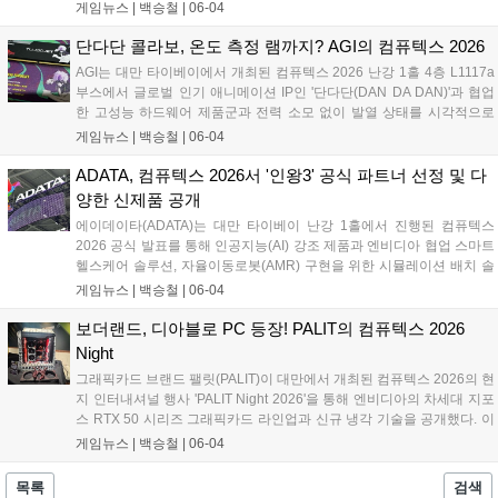
스 RTX 5090 32G 라이트닝 Z를 비롯해 초저지연 입력 환경을 지원하는
게임뉴스 |
백승철
|
06-04
STRIKE 시리즈 키보드, 유·무선 네트워크 트래픽을 최적화하는 RadiX
WiFi 7 게이밍 라우터 등을 선보이며 게임 플레이 환경 최적화를 위한 풀
단다단 콜라보, 온도 측정 램까지? AGI의 컴퓨텍스 2026
스택 통합 역량을 입증했다....
AGI는 대만 타이베이에서 개최된 컴퓨텍스 2026 난강 1홀 4층 L1117a
부스에서 글로벌 인기 애니메이션 IP인 '단다단(DAN DA DAN)'과 협업
한 고성능 하드웨어 제품군과 전력 소모 없이 발열 상태를 시각적으로
확인할 수 있는 '큐 시리즈 서모크로믹 테크' 색상 감지 방열판 기술을 공
게임뉴스 |
백승철
|
06-04
식 발표했다. 이번 행사에서 공개된 고속 DDR5 메모리와 차세대 고성능
SSD 라인업은 게이머들의 시스템 로딩 속도 단축 및 안정적인 발열 제
ADATA, 컴퓨텍스 2026서 '인왕3' 공식 파트너 선정 및 다
어 환경을 제공할 것으로 기대된다....
양한 신제품 공개
에이데이타(ADATA)는 대만 타이베이 난강 1홀에서 진행된 컴퓨텍스
2026 공식 발표를 통해 인공지능(AI) 강조 제품과 엔비디아 협업 스마트
헬스케어 솔루션, 자율이동로봇(AMR) 구현을 위한 시뮬레이션 배치 솔
루션을 전시했다. 이와 함께 게이머를 위한 하드웨어 브랜드 XPG의 고
게임뉴스 |
백승철
|
06-04
성능 섀시 및 쿨링 솔루션을 다수 출품했다. 특히, 게이밍 브랜드 XPG의
하드웨어 신제품과 엔비디아 협업 솔루션을 대거 공개하며 XPG는 신작
보더랜드, 디아블로 PC 등장! PALIT의 컴퓨텍스 2026
게임 '인왕 3(NIOH 3)'의 공식 게이밍 파트너로서 고성능 게이밍 환경을
Night
적극 지원하겠다는 포부를 밝혔다....
그래픽카드 브랜드 팰릿(PALIT)이 대만에서 개최된 컴퓨텍스 2026의 현
지 인터내셔널 행사 'PALIT Night 2026'을 통해 엔비디아의 차세대 지포
스 RTX 50 시리즈 그래픽카드 라인업과 신규 냉각 기술을 공개했다. 이
번 행사에서 PALIT은 게이머가 직접 외형을 편집할 수 있는 DIY 플랫폼
게임뉴스 |
백승철
|
06-04
'PALIT Maker' 기반의 커스텀 PC와 GAMEROCK 시리즈의 새로운 스네
이크 디자인을 함께 선보이며 브랜드 비주얼 아이덴티티 리뉴얼을 선언
목록
검색