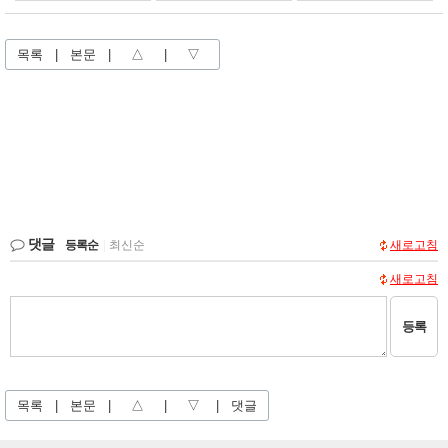
목록
|
본문
|
△
|
▽
댓글
등록순
|
최신순
새로고침
새로고침
등록
목록
|
본문
|
△
|
▽
|
댓글