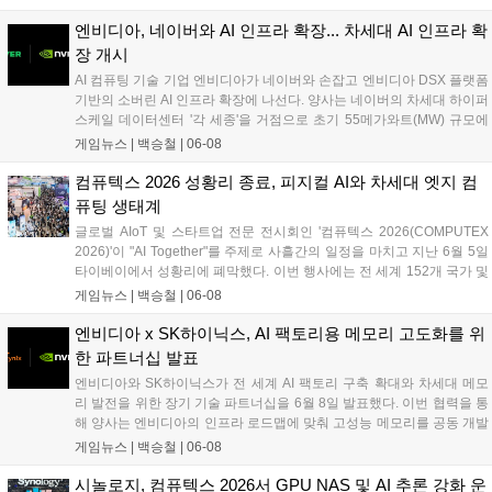
러운 화면 전환을 지원하는 것이 특징이다. 32GB LPDDR5X RAM과
1TB PCIe 4.0 SSD를 바탕으로 안정적인 구동 환경을 제공하며, 온디바
엔비디아, 네이버와 AI 인프라 확장... 차세대 AI 인프라 확
이스 AI 기능 처리를 위한 최대 80 TOPS 성능의 NPU를 갖췄다....
장 개시
AI 컴퓨팅 기술 기업 엔비디아가 네이버와 손잡고 엔비디아 DSX 플랫폼
기반의 소버린 AI 인프라 확장에 나선다. 양사는 네이버의 차세대 하이퍼
스케일 데이터센터 '각 세종'을 거점으로 초기 55메가와트(MW) 규모에
서 향후 기가와트(GW)급까지 확장되는 대규모 AI 팩토리를 구축할 계획
게임뉴스 |
백승철
|
06-08
이다. 이번 협력을 통해 네이버는 엔비디아의 풀스택 AI 플랫폼과 소프트
웨어를 도입하여 국내외 산업계를 위한 에이전틱 AI 서비스 및 차세대 하
컴퓨텍스 2026 성황리 종료, 피지컬 AI와 차세대 엣지 컴
이퍼클로바X 모델 고도화를 본격화한다....
퓨팅 생태계
글로벌 AIoT 및 스타트업 전문 전시회인 '컴퓨텍스 2026(COMPUTEX
2026)'이 "AI Together"를 주제로 사흘간의 일정을 마치고 지난 6월 5일
타이베이에서 성황리에 폐막했다. 이번 행사에는 전 세계 152개 국가 및
지역에서 11만 1,312명의 바이어가 방문했으며, 인텔, 퀄컴, 마벨, NXP
게임뉴스 |
백승철
|
06-08
등 글로벌 빅테크 기업의 최고경영진이 대거 참석해 차세대 고성능 컴퓨
팅 및 게이밍 환경의 핵심이 될 AI 기술의 미래 청사진을 제시했다. 특히
엔비디아 x SK하이닉스, AI 팩토리용 메모리 고도화를 위
가상 공간을 넘어 실제 하드웨어 제어와 연동되는 피지컬 AI 기술과 에이
한 파트너십 발표
수스(ASUS), 트랜센드 등 주요 제조사들의 지속가능한 하드웨어 생태계
엔비디아와 SK하이닉스가 전 세계 AI 팩토리 구축 확대와 차세대 메모
가 집중 조명되며 전 세계 게이머들과 산업 관계자들의 이목을 집중시켰
리 발전을 위한 장기 기술 파트너십을 6월 8일 발표했다. 이번 협력을 통
다....
해 양사는 엔비디아의 인프라 로드맵에 맞춰 고성능 메모리를 공동 개발
하며, 개인용 PC 시장을 겨냥한 '엔비디아 RTX 스파크(RTX Spark) PC'
게임뉴스 |
백승철
|
06-08
전용 메모리 개발도 함께 진행한다. 양사는 수년간 이어온 공동 엔지니
어링 협력을 기반으로 최첨단 모델 훈련부터 차세대 PC 및 로보틱스 컴
시놀로지, 컴퓨텍스 2026서 GPU NAS 및 AI 추론 강화 운