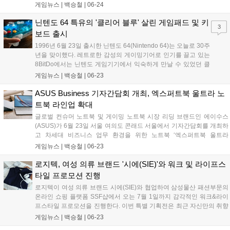
틸시리즈는 이번 대회에 FPS 장르에 최적화된 무선 게이밍 헤드셋 '아크
게임뉴스 |
백승철
|
06-24
티스 노바 7 Gen 2'를 비롯한 주요 장비들을 제공하여 선수들의 플레이
를 돕는다. 2026 펍지 글로벌 시리즈 공식 스폰서인 스틸시리즈는 디펜
닌텐도 64 특유의 '클리어 블루' 살린 게임패드 및 키
3
딩 챔피언 베트남과 대한민국을 포함한 총 24개국 대표팀이 격돌하는 이
보드 출시
번 대회를 통해 자사의 하드웨어 기술력을 선보인다....
1996년 6월 23일 출시한 닌텐도 64(Nintendo 64)는 오늘로 30주
년을 맞이했다. 레트로한 감성의 게이밍기어로 인기를 끌고 있는
8BitDo에서는 닌텐도 게임기기에서 익숙하게 만날 수 있었던 클
리어 블루(Clear Blue) 색상의 기계식 키보드와 얼티메이트
게임뉴스 |
백승철
|
06-23
2(Ultimate 2) 무선 게임패드를 출시한다. 색감 자체는 닌텐도 64
의 클리어 블루 모델에서 따온 것으로 보인다. 밝은 청록색에 반
ASUS Business 기자간담회 개최, 엑스퍼트북 울트라 노
투명 처리되어 있는 해당 모델은 닌텐도 게임보이에서도 종종 만
트북 라인업 확대
날 수 있는 색상이었다....
글로벌 컨슈머 노트북 및 게이밍 노트북 시장 리딩 브랜드인 에이수스
(ASUS)가 6월 23일 서울 여의도 콘래드 서울에서 기자간담회를 개최하
고 차세대 비즈니스 업무 환경을 위한 노트북 ‘엑스퍼트북 울트라
(ExpertBook Ultra)’를 공개했다. 이번 신제품은 초경량 설계와 고해상도
게임뉴스 |
백승철
|
06-23
고주사율 디스플레이를 갖춰 외부 이동이 잦은 전문가와 크리에이터의
작업 및 그래픽 출력 환경을 개선한 것이 특징이다. 에이수스는 엑스퍼
로지텍, 여성 의류 브랜드 '시에(SIE)'와 워크 및 라이프스
트북 울트라를 비롯한 신규 라인업을 공식 스토어 및 주요 오픈마켓을
타일 프로모션 진행
통해 당일부터 본격적인 판매에 돌입한다고 밝혔다....
로지텍이 여성 의류 브랜드 시에(SIE)와 협업하여 삼성물산 패션부문의
온라인 쇼핑 플랫폼 SSF샵에서 오는 7월 1일까지 감각적인 워크&라이
프스타일 프로모션을 진행한다. 이번 특별 기획전은 최근 자신만의 취향
으로 업무 공간을 꾸미는 소비자를 위해 마련되었으며, 로지텍의 대표
게임뉴스 |
백승철
|
06-23
인체공학 라인업인 LIFT 마우스와 Wave Keys 키보드 등을 포함한 다양