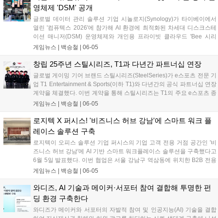
퓨팅 플랫폼까지 아우르는 고성능 반도체 생태계를 구축할 방침이다....
영체제 'DSM' 공개
글로벌 데이터 관리 솔루션 기업 시놀로지(Synology)가 타이베이에서
열린 '컴퓨텍스 2026'에 참가해 AI 환경에 최적화된 차세대 디스크스테
이션 매니저(DSM) 운영체제와 개인용 프라이빗 클라우드 'Bee 시리
즈'를 포함한 신규 라인업을 전격 공개했다. 이번 신제품군은 하드웨어
게임뉴스 |
백승철
|
06-05
가속 유연성을 높이고 AI 기반의 지능형 데이터 관리 기능을 대거 통합한
것이 특징이다. 대용량 미디어 파일 백업이 잦은 크리에이터와 게이머,
창립 25주년 스틸시리즈, T1과 다년간 파트너십 연장
그리고 엔터프라이즈 인프라를 아우르는 차세대 데이터 생태계를 구축
글로벌 게이밍 기어 브랜드 스틸시리즈(SteelSeries)가 e스포츠 전문 기
하겠다는 전략이다....
업 T1 Entertainment & Sports(이하 T1)와 다년간의 공식 파트너십 연장
계약을 체결했다. 이번 계약을 통해 스틸시리즈는 T1의 주요 e스포츠 종
목인 리그 오브 레전드(LoL)와 발로란트(VALORANT) 팀 소속 선수들에
게임뉴스 |
백승철
|
06-05
게 공식 헤드셋을 비롯한 게이밍기어를 지속적으로 지원하게 된다. 양사
는 향후 제품 테스트와 마케팅 활동 등 다양한 프로젝트에서 협력하며
로지텍 X 퍼시스! '비즈니스 허브 강남'에 스마트 워크 플
프리미엄 게이밍 기어의 기술 우수성을 강화할 방침이다....
레이스 솔루션 구축
로지텍이 오피스 솔루션 기업 퍼시스의 기업 고객 전용 거점 공간인 '비
즈니스 허브 강남'에 AI 기반 스마트 워크플레이스 솔루션을 구축했다고
6월 5일 발표했다. 이번 협업은 서울 강남구 역삼동에 위치한 B2B 전용
공간에서 실제 업무 및 고객 상담 환경을 기반으로 진행됐다. 로지텍은
게임뉴스 |
백승철
|
06-05
회의실과 협업 공간 전반에 AI 영상 및 오디오 기술이 적용된 화상회의
솔루션을 도입해 하이브리드 업무 환경에 맞춘 스마트 협업 환경을 구현
와디즈, AI 기술과 메이커·서포터 참여 결합해 투명한 펀
했다. 퍼시스의 '비즈니스 허브 강남'은 강남업무지구(GBD) 내 기업 고객
딩 환경 구축한다
에게 실제 업무 환경 기반의 오피스 경험을 제공하는 실사용 기반 공간
와디즈가 메이커와 서포터의 자발적 참여 및 인공지능(AI) 기술을 결합
이다. 퍼시스 직원들의 실제 근무 공간과 고객 체험 및 상담 공간으로 운