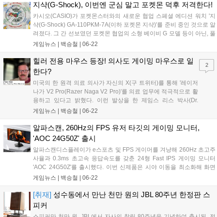
한 생산성 제품을 최대 28% 할인된 혜택으로 선보인다....
지샥(G-Shock), 이번엔 군심 말고 포켓몬 덕후 저격한다!
카시오(CASIO)가 포켓몬스터와의 새로운 협업 스페셜 에디션 워치 '지
샥(G-Shock) GA-110PKM-7A(이하 포켓몬 지샥)'를 준비 중인 것으로 알
려졌다. 그 간 선보였던 포켓몬 협업의 소형 베이비 G 모델 등이 아닌, 풀
사이즈 지샥이라는 점에서 의미 있다. 반투명한 레진 소재의 GA-100 케
게임뉴스 |
백승철
|
06-22
이스를 기반으로 한 포켓몬 지샥은 좌측 9시 방향의 포켓볼과 피카츄를
형상화한 미니 다이얼이 돋보이는 디자인을 갖추고 있다. 우측 3시 방향
힐러 전용 마우스 등장! 의사도 게이밍 마우스로 일
2
의 초창기 포켓몬 로고, 그 외에 시계를 둘러싸고 있는 전체적인 빨간색,
한다?
파란색, 초록색의 텍스트는 포켓몬스터 게임 시리즈의 초창기를 상징하
미국의 한 원격 의료 의사가 자신의 X(구 트위터)를 통해 '레이저
는 적, 녹, 청의 색감으로 구성되어 있다....
나가 V2 Pro(Razer Naga V2 Pro)'를 의료 업무에 적극적으로 활
용하고 있다고 밝혔다. 이런 발상을 한 제임스 리스 박사(Dr.
James Ries)는 응급 진료, 정신 건강, 체중 관리 등 미국 대부분
게임뉴스 |
백승철
|
06-22
지역에서 원격 진료 서비스를 제공하는 트웬티 마일 메디컬의 설
립자다. 레이저 나가는 측면에만 12개, 도합 19개의 버튼과 듀얼
알파스캔, 260Hz의 FPS 유저 타깃의 게이밍 모니터,
모드 스크롤 휠로 무장하여 MMORPG 전용 마우스로 알려져 있
'AOC 24G50Z' 출시
는데, 해당 의사는 각 버튼에 매크로 기능을 할당하여 복잡한 의
알파스캔디스플레이가 e스포츠 및 FPS 게이머를 겨냥해 260Hz 초고주
료 워크플로를 단순화했다고 한다....
사율과 0.3ms 초고속 응답속도를 갖춘 24형 Fast IPS 게이밍 모니터
'AOC 24G50Z'를 출시했다. 이번 신제품은 시야 이동을 최소화해 화면
전체를 한눈에 파악할 수 있는 24인치 크기에 가변 주사율 동기화 기술
게임뉴스 |
백승철
|
06-22
을 더해, 발로란트나 CS2 등 정밀한 트래킹과 빠른 화면 전환이 요구되
는 플레이 환경에서 안정적인 화면을 제공하는 것이 특징이다....
[취재]
성수동에서 만난 천만 원의 JBL 80주년 한정판 스
피커
스피커만 천만 원. JBL에서 자사의 창립 80주년을 기념하여 출시된, 전