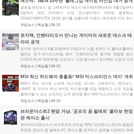
애즈락, 'Taichi 10주년' 플래그십 게이밍 라인업 대거 공개
글로벌 메인보드 및 그래픽카드 제조사 애즈락(ASRock)이 6월 2일부터
5일까지 대만 타이베이 난강 전시센터에서 개최된 컴퓨텍스
2026(COMPUTEX 2026) 참가를 성황리에 마쳤다. 애즈락은 이번 전시
회에서 자사의 플래그십 브랜드인 'Taichi(타이치)'의 10주년 기념 전시
게임뉴스 |
백승철
|
06-10
존을 마련하고, 고성능 게임 환경에 최적화된 메인보드, 고주사율 OLED
게이밍 모니터, 수랭 쿨러, 파워서플라이 등 신제품 라인업을 대거 선보
로지텍, 인벤타리오서 만나는 게이머의 새로운 데스크 테
였다....
라피 공개
로지텍 코리아가 6월 10일부터 14일까지 서울 코엑스 더 플라츠홀에서
열리는 문구·라이프스타일 페어 '인벤타리오'에 참가해 체험형 공간
'LOGI'S PLAY ROOM'을 선보인다. 이번 행사에서 로지텍은 미공개 신제
품인 폴더블 마우스 'MOBI FOLD'와 프리젠터 'SPOTLIGHT 2'를 현장에
게임뉴스 |
백승철
|
06-10
서 최초로 공개했다. 아울러 워너브러더스 디스커버리 글로벌 컨슈머 프
로덕트사와의 협업을 통해 제작된 파워퍼프걸 한정판 굿즈 및 다채로운
MSI 최신 하드웨어 총출동! 'MSI 익스피리언스 데이' 개최
참여형 이벤트를 마련해 데스크 환경 변화를 모색하는 사용자들에게 차
MSI가 최신 게이밍 노트북, 데스크탑, 모니터, 그래픽카드, 메인보드,
별화된 경험을 제공할 계획이다....
UMPC 등 자사의 최신 게이밍 하드웨어를 직접 체험하고 신작 게임을
플레이할 수 있는 오프라인 고객 참여형 행사 'MSI 익스피리언스 데이'를
개최하고 오는 6월 22일까지 참가자를 모집한다. 이번 행사는 6월 27일
게임뉴스 |
백승철
|
06-10
서울 영등포구에 위치한 MSI코리아에서 진행되며, 참가자들은 MSI의
고성능 하드웨어를 통해 신작 게임의 프레임 방어 및 발열 제어 성능을
브라운더스트2 팬덤 겨냥, '공포의 꿈 팔레트' 콜라보 한정
직접 검증하고 다양한 게임 이벤트와 참가자 전용 제품 구매 혜택을 누
판 케이스 출시
릴 수 있다....
한미마이크로닉스가 네오위즈의 모바일 RPG '브라운더스트2'와 협업한
한정판 '공포의 꿈 팔레트 PC 케이스'를 공개하고 글로벌 사전예약 판매