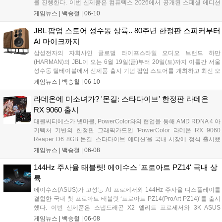
를 진행한다. 이번 신제품은 컴퓨텍스 2026에서 공개된 스페셜 에디션
으로, 인기 캐릭터의 일러스트를 제품 전반에 반영해 게이머의 시각적
게임뉴스 |
백승철
|
06-10
만족도를 높인 점이 특징이다. 제품은 6월 10일부터 사전예약을 진행하
며......
JBL 팝업 스토어 성수동 상륙.. 80주년 한정판 스피커부터
AI 마이크까지
삼성전자의 자회사인 글로벌 라이프스타일 오디오 브랜드 하만
(HARMAN)의 JBL이 오는 6월 19일(금)부터 20일(토)까지 이틀간 서울
성수동 틸테이블에서 신제품 출시 기념 팝업 스토어를 개최하고 최신 오
디오 라인업을 대거 공개한다. 이번 행사에서 JBL은 브랜드 80주년을 기
게임뉴스 |
백승철
|
06-10
념하는 한정판 북쉘프 라우드스피커 'JBL L100 Classic 80'과 게이머 및
콘텐츠 크리에이터의 음성 출력을 보조하는 AI 기반 마이크 2종을 선보
라데온에 미소녀가? '몬길: 스타다이브' 한정판 라데온
이며 청취 및 오디오 환경 중심의 브랜드 경험을 제공할 예정이다....
RX 9060 출시
대원씨티에스가 넷마블, PowerColor와의 협업을 통해 AMD RDNA 4 아
키텍처 기반의 한정판 그래픽카드인 'PowerColor 라데온 RX 9060
Reaper D6 8GB 몬길: 스타다이브 에디션'을 국내 시장에 정식 출시했
다. 이번 신제품은 넷마블의 신작 게임 '몬길: 스타 다이브' IP를 패키징과
게임뉴스 |
백승철
|
06-08
게임 번들에 직접 적용한 콜라보레이션 메인스트림 라인업이다. 부스트
클럭 2990MHz 스펙과 컴팩트한 설계를 갖춰, 실속 있는 게이밍 성능을
144Hz 주사율 태블릿! 에이수스 '프로아트 PZ14' 국내 상
원하거나 소형 PC 환경을 구축하려는 코어 게이머층의 접근성을 넓힌
륙
것이 특징이다....
에이수스(ASUS)가 고성능 AI 프로세서와 144Hz 주사율 디스플레이를
결합한 국내 첫 프로아트 태블릿 ‘프로아트 PZ14(ProArt PZ14)’를 출시
했다. 이번 신제품은 스냅드래곤 X2 엘리트 프로세서와 3K ASUS
Lumina Pro OLED 디스플레이를 탑재해 고해상도 그래픽 작업과 부드
게임뉴스 |
백승철
|
06-08