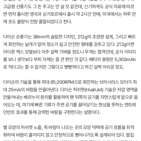
고급형 선풍기도 그 돈 주고는 안 살 것 같은데, 신기하게도 공식 자료에 따르
면 먼저 출시한 영국과 싱가포르에서 출시 약 2시간 만에, 미국에서는 하루 만
에 초도 물량이 전량 품절되었다고 한다.
다이슨 손풍기는 38mm의 슬림한 디자인, 212g의 초경량 설계, 그리고 빠르
게 회전하는 날개가 없어 청소가 쉽고 안전한 형태를 갖추고 있다. 212g이면
아이폰 맥스 모델보다 아주 살짝 가벼울 정도니 무게는 합격인데, 공식 이미지
를 보니 생각보다 부피 자체는 좀 큰 편인 것 같다. 배터리 용량은 5,000mAh
로 적다고는 할 수 없지만 그렇다고 빵빵하다고 하긴 살짝 아쉬운 정도.
다이슨의 기술을 통해 최대 65,000RPM으로 회전하는 브러시리스 모터가 최
대 25m/s의 바람을 만들어낸다. 다이슨 허쉬젯(HushJet) 기술은 저압 영역을
만들어내는 베르누이 원리를 활용하여 팬 뒤쪽의 공기를 자연스럽게 앞으로 끌
어오는 데, 여기에 빠른 기류가 주변 공기를 끌어당기는 현상을 뜻하는 엔트레
인먼트 효과를 통해 강력한 바람을 구현한다는 설명이다.
별 모양의 허쉬젯 노즐, 즉 바람이 나오는 곳의 모양 덕택에 공기 흐름을 최적
화하여 바람이 흩어지지 않고 안정적으로 뻗어나가도록 설계되어 있다. 벌집