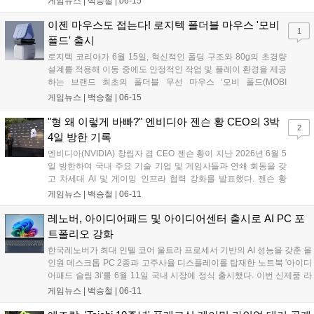
게임뉴스 |
백승철
|
06-15
이번 시상에서 아크티스 노바 프로 옴니는 고해상도 사운드 출력 기술과
최대 4개의 오디오 소스를 동시에 믹스하여 재생하는 기술력을 인정받
이젠 마우스도 접는다! 로지텍 폴더블 마우스 '모비
1
았다....
폴드' 출시
로지텍 코리아가 6월 15일, 혁신적인 폴딩 구조와 80g의 초경량
설계를 적용해 이동 중에도 안정적인 작업 및 플레이 환경을 제공
하는 브랜드 최초의 폴더블 무선 마우스 ‘모비 폴드(MOBI
FOLD)’를 국내에 정식 출시했다. 이번 신제품은 외부 업무 공간
게임뉴스 |
백승철
|
06-15
이나 출장지 등 다양한 환경에서 노트북 및 모바일 기기를 활용하
는 사용자를 겨냥해, 주머니에 들어가는 컴팩트한 크기와 강화된
"형 왜 이렇게 바빠?" 엔비디아 젠슨 황 CEO의 3박
2
배터리 효율을 갖춘 것이 특징이다. 터치 패널을 통한 정밀한 조
4일 방한 기록
작과 최대 3대의 기기를 동시에 연결하는 이지 스위치 기능을 지
엔비디아(NVIDIA) 창립자 겸 CEO 젠슨 황이 지난 2026년 6월 5
원해 멀티 디바이스 환경에서의 생산성을 한층 끌어올렸다....
일 방한하여 국내 주요 기술 기업 및 게임사들과 연쇄 회동을 갖
고 차세대 AI 및 게이밍 인프라 협력 강화를 발표했다. 젠슨 황
CEO는 e스포츠 구단 T1의 배이스캠프를 비롯한 서울 주요 PC방
게임뉴스 |
백승철
|
06-11
을 방문해 윈도우 PC를 재정의하는 신규 슈퍼칩 '엔비디아 RTX
스파크(RTX Spark)'를 게이머들에게 공개했다. 이번 방한은 한국
레노버, 아이디어패드 및 아이디어센터 출시로 AI PC 포
의 강력한 IT 인프라를 기반으로 차세대 그래픽 기술 및 AI 생태계
트폴리오 강화
의 글로벌 거점을 공고히 하기 위해 마련됐다....
한국레노버가 최대 인텔 코어 울트라 프로세서 기반의 AI 성능을 갖춘 올
인원 데스크톱 PC 2종과 고주사율 디스플레이를 탑재한 노트북 '아이디
어패드 슬림 3i'를 6월 11일 국내 시장에 정식 출시했다. 이번 신제품 라
인업은 인텔의 최신 프로세서와 향상된 내장 그래픽을 통해 일상적인 업
게임뉴스 |
백승철
|
06-11
무와 멀티태스킹은 물론, 매끄러운 화면 전환이 필요한 캐주얼 게임 플
레이 환경까지 폭넓게 지원하는 것이 특징이다....