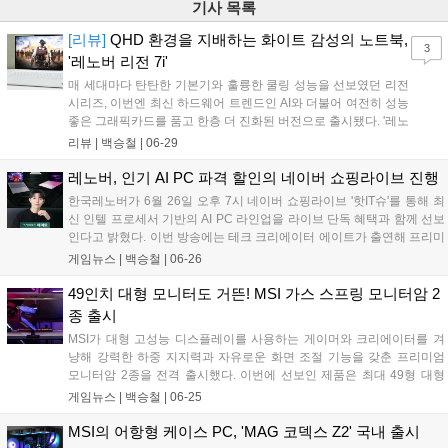
기사 목록
[리뷰]
QHD 환경을 지배하는 화이트 감성의 노트북,
3
'레노버 리전 7i'
매 세대마다 탄탄한 기본기와 훌륭한 쿨링 성능을 선보였던 리전
시리즈, 이번엔 최신 하드웨어 트렌드인 AI와 더불어 여전히 성능
좋은 그래픽카드를 품고 한층 더 진화된 버전으로 출시됐다. '레노
버 리전 7i'는 인텔의 최신 코어 울트라 프로세서와 엔비디아 지포
리뷰 |
백승철
|
06-29
스 RTX 50 시리즈를 탑재한 프리미엄 AI 게이밍 노트북이다. 훌
륭한 사양도 돋보이지만, 게이밍 노트북에서 선택지가 좁은 편인
레노버, 인기 AI PC 파격 할인의 네이버 쇼핑라이브 진행
흰색 제품인 점도 매력적인 부분이다....
한국레노버가 6월 26일 오후 7시 네이버 쇼핑라이브 '핫IT슈'를 통해 최
신 인텔 프로세서 기반의 AI PC 라인업을 라이브 단독 혜택과 함께 선보
인다고 밝혔다. 이번 방송에는 테크 크리에이터 에이트가 출연해 프리미
엄 AI 노트북 '요가 슬림 7i 울트라 아우라 에디션'을 비롯한 신제품들을
게임뉴스 |
백승철
|
06-26
소개하며, 제품별 할인 및 적립을 더해 최대 22.6%의 혜택을 제공한다....
49인치 대형 모니터도 거뜬! MSI 가스 스프링 모니터암 2
종 출시
MSI가 대형 고성능 디스플레이를 사용하는 게이머와 크리에이터를 겨
냥해 강력한 하중 지지력과 자유로운 화면 조절 기능을 갖춘 프리미엄
모니터암 2종을 전격 출시했다. 이번에 선보인 제품은 최대 49형 대형
모니터를 안정적으로 받쳐주는 싱글 모델 'MSI MPG MT201RG'와 멀티
게임뉴스 |
백승철
|
06-25
태스킹 환경에 특화된 듀얼 모델 'MSI MPG MT201DRG'이다. 두 제품
모두 강력한 가스 스프링 구조를 채택하여 장시간 게임 플레이나 작업
MSI의 어항형 케이스 PC, 'MAG 코덱스 Z2' 국내 출시
시 유저가 원하는 최적의 시각적 몰입감을 제공하도록 설계된 것이 특징