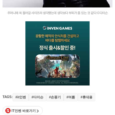
주머니에 쏙 들어갈 사이즈라 생각했는데 생각보다 부피가 좀 있는 것 같다 ©다이슨
TAGS:
#it인벤
#다이슨
#손풍기
#여름
#휴대용
IT인벤 바로가기