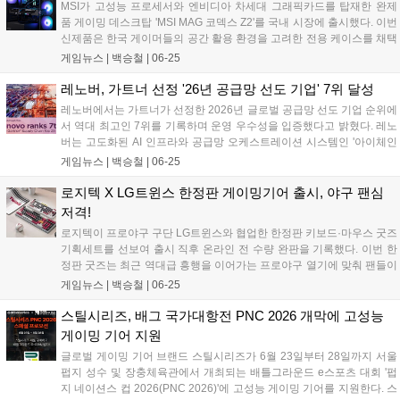
MSI가 고성능 프로세서와 엔비디아 차세대 그래픽카드를 탑재한 완제
이다....
품 게이밍 데스크탑 'MSI MAG 코덱스 Z2'를 국내 시장에 출시했다. 이번
신제품은 한국 게이머들의 공간 활용 환경을 고려한 전용 케이스를 채택
하고 온디바이스 AI 처리 능력을 강화한 것이 특징이다. 프리랜서 크리에
게임뉴스 |
백승철
|
06-25
이터와 개발자는 물론 고사양 게임을 즐기는 유저들을 타깃으로, 장시간
구동에도 안정적인 컴퓨팅 환경을 제공하도록 설계되었다....
레노버, 가트너 선정 '26년 공급망 선도 기업' 7위 달성
레노버에서는 가트너가 선정한 2026년 글로벌 공급망 선도 기업 순위에
서 역대 최고인 7위를 기록하며 운영 우수성을 입증했다고 밝혔다. 레노
버는 고도화된 AI 인프라와 공급망 오케스트레이션 시스템인 '아이체인
(iChain)'을 통해 의사결정 및 분석 작업 시간을 대폭 단축했다. 가트너가
게임뉴스 |
백승철
|
06-25
매년 발표하는 '공급망 선도 상위 25개 기업'은 재무 성과, ESG 지표, 업
계 전문가 평판 등을 종합적으로 평가하는 권위 있는 순위로 올해 22년
로지텍 X LG트윈스 한정판 게이밍기어 출시, 야구 팬심
째를 맞이했다. 레노버는 지난 2023년 8위, 2024년 10위, 2025년 8위에
저격!
이어 올해 7위에 오르며 지속적인 상승세를 기록 중이다....
로지텍이 프로야구 구단 LG트윈스와 협업한 한정판 키보드·마우스 굿즈
기획세트를 선보여 출시 직후 온라인 전 수량 완판을 기록했다. 이번 한
정판 굿즈는 최근 역대급 흥행을 이어가는 프로야구 열기에 맞춰 팬들이
경기장 밖 데스크 환경에서도 응원의 즐거움을 이어갈 수 있도록 기획되
게임뉴스 |
백승철
|
06-25
었으며, 오는 7월 3일부터는 잠실야구장 내 오프라인 스토어에서 일부
수량이 추가로 판매될 예정이다....
스틸시리즈, 배그 국가대항전 PNC 2026 개막에 고성능
게이밍 기어 지원
글로벌 게이밍 기어 브랜드 스틸시리즈가 6월 23일부터 28일까지 서울
펍지 성수 및 장충체육관에서 개최되는 배틀그라운드 e스포츠 대회 '펍
지 네이션스 컵 2026(PNC 2026)'에 고성능 게이밍 기어를 지원한다. 스