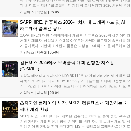
하여 지식재산권 침해와 허위 광고를 차단하는 신뢰 생태계 구축에 나섰
영되어, 방문 고객이 로지텍의 화상회의 솔루션이 적용된 업무 환경을
다. 와디즈는 지난 4월 도입한 '전 과정 AI 모니터링'과 2020년부터 운영
직접 확인하고 자사에 적합한 구축 방향을 검토할 수 있도록 했다....
해 온 이용자 신고하기 기능을 연계해 기술적 탐지가 어려운 이미지 무
게임뉴스 |
백승철
|
06-05
단 활용 및 유사 프로젝트 생성 등의 부정행위를 실시간으로 방어하고
있다. 이번 시스템 고도화를 통해 창작자의 독창적인 아이디어가 무단
SAPPHIRE, 컴퓨텍스 2026서 차세대 그래픽카드 및 AI
도용되는 피해를 예방하고, 플랫폼 운영의 투명성을 한층 높일 전망이
하드웨어 솔루션 공개
다....
SAPPHIRE가 대만 타이베이에서 개최된 '컴퓨텍스 2026'에서 게이머와
콘텐츠 제작자, 산업용 시스템을 아우르는 차세대 하드웨어 솔루션을 대
거 공개했다. 이번에 소개된 제품들은 고성능 그래픽카드를 비롯해 메인
보드, 임베디드 플랫폼, AI 기반 솔루션 등으로 구성됐다. 특히 고사양 게
게임뉴스 |
백승철
|
06-04
임 플레이 시 안정적인 프레임 유지와 효과적인 발열 제어를 가능하게
하는 독자적인 냉각 기술이 적용되었다....
컴퓨텍스 2026에서 오버클럭 대회 진행한 지스킬
(G.SKILL)
고성능 메모리 제조사 지스킬(G.SKILL)은 대만 타이베이에서 개최된 컴
퓨텍스 2026에서 최고 DDR5-10933 규격에 달하는 차세대 고성능 메모
리 라인업과 AMD 라이젠 프로세서에 최적화된 '트라이던트 네오 X
RGB' 시리즈를 대거 공개했다. 지스킬은 난강 1홀 메인 부스에 '익스트
게임뉴스 |
백승철
|
06-04
림 모드 스테이지 2026' 무대를 마련하고, 전 세계 하드웨어 마니아들을
위한 메모리 오버클럭 대회를 진행했다. 브랜드의 오버클럭 기술 제고
초저지연 플레이의 시작, MSI가 컴퓨텍스서 제안하는 차
방향성을 보여주는 이번 전시에서는 고사양 게임 환경과 극한의 연산 환
세대 게임 환경
경을 겨냥한 다채로운 튜닝 PC 및 고성능 메모리가 구동되는 모습이 실
MSI가 대만 타이베이에서 개최된 컴퓨텍스 2026을 통해 창립 40주년
시간으로 시연됐다....
기념 차세대 기술 비전과 함께 게이머를 위한 차세대 그래픽카드 및 게
이밍 기어 라인업을 전격 공개했다. MSI는 플래그십 그래픽카드인 지포