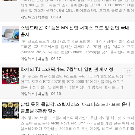
세계 800조 중 국내는 50조가 들어왔다는 그 'JBL L100 Classic 80'을
청음 할 기회가 생겼다. 6월 18일, 라이프스타일 오디오 글로벌 기업이
자 삼성전자의 자회사인 하만의 JBL 브랜드가 서울 성수동 틸테이블에
게임뉴스 |
백승철
|
06-19
서 신제품 발표 및 체험 행사를 진행했다. 해당 행사는 오는 6월 19일(금)
부터 20일(토) 오전 11시부터 오후 8시까지 더 많은 소비자들과 함께 할
스냅드래곤 X2 품은 MS 신형 서피스 프로 및 랩탑 국내
수 있는 팝업 형태로 진행된다고 한다....
출시
마이크로소프트가 6월 17일, 한국을 포함한 국내외 시장에서 퀄컴 스냅
드래곤 X2 프로세서를 탑재한 차세대 AI PC인 신형 '서피스 프로
(Surface Pro)'와 '서피스 랩탑(Surface Laptop)'을 공식 출시했다. 이번
신제품은 최대 80 TOPS 성능의 NPU를 통해 온디바이스와 클라우드를
게임뉴스 |
백승철
|
06-17
넘나드는 하이브리드 AI 환경을 제공하며, 이전 세대 대비 그래픽 성능을
대폭 끌어올린 것이 특징이다. 국내 론칭을 기념해 네이버 마이크로소프
화제의 T1 그래픽카드, 7월부터 일반 판매 예정
12
트 브랜드 스토어 등 주요 온·오프라인 채널에서 할인 및 사은품 증정 프
에이수스는 최근 선보였던 e스포츠 구단, T1과의 협업으로 탄생
로모션도 함께 진행한다 밝혔다....
한 'T1 지포스 RTX 5070' 및 'RTX 5060 Ti' 에디션을 대상으로 7
월부터 정식 온라인 판매를 시작할 예정이라 밝혔다. 현재는 크라
우드 펀딩 플랫폼, 텀블벅에서 예약 판매를 진행하고 있다. 이번
게임뉴스 |
백승철
|
06-16
제품은 T1 선수들의 역동적인 모습이 담긴 아트워크와 팀 로고를
적용해 소장 가치를 높인 것이 특징이다....
삼킬 듯한 몰입감, 스틸시리즈 '아크티스 노바 프로 옴니'
글로벌 3관왕 달성
게이밍기어 브랜드 스틸시리즈의 하이엔드 무선 게이밍 헤드셋 '아크티
스 노바 프로 옴니(Arctis Nova Pro Omni)'가 글로벌 게임 전문 매체 게
임스레이더가 주관하는 2026 베스트 무선 게이밍 헤드셋, 베스트 PS5
헤드셋, 베스트 럭셔리 닌텐도 스위치 헤드셋 등 3개 부문에 선정됐다.