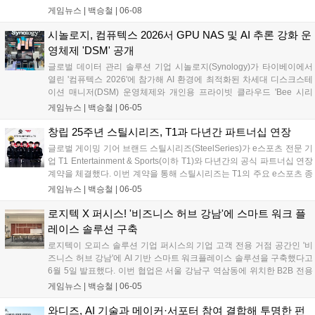
하며, 개인용 PC 시장을 겨냥한 '엔비디아 RTX 스파크(RTX Spark) PC'
게임뉴스 |
백승철
|
06-08
전용 메모리 개발도 함께 진행한다. 양사는 수년간 이어온 공동 엔지니
어링 협력을 기반으로 최첨단 모델 훈련부터 차세대 PC 및 로보틱스 컴
시놀로지, 컴퓨텍스 2026서 GPU NAS 및 AI 추론 강화 운
퓨팅 플랫폼까지 아우르는 고성능 반도체 생태계를 구축할 방침이다....
영체제 'DSM' 공개
글로벌 데이터 관리 솔루션 기업 시놀로지(Synology)가 타이베이에서
열린 '컴퓨텍스 2026'에 참가해 AI 환경에 최적화된 차세대 디스크스테
이션 매니저(DSM) 운영체제와 개인용 프라이빗 클라우드 'Bee 시리
즈'를 포함한 신규 라인업을 전격 공개했다. 이번 신제품군은 하드웨어
게임뉴스 |
백승철
|
06-05
가속 유연성을 높이고 AI 기반의 지능형 데이터 관리 기능을 대거 통합한
것이 특징이다. 대용량 미디어 파일 백업이 잦은 크리에이터와 게이머,
창립 25주년 스틸시리즈, T1과 다년간 파트너십 연장
그리고 엔터프라이즈 인프라를 아우르는 차세대 데이터 생태계를 구축
글로벌 게이밍 기어 브랜드 스틸시리즈(SteelSeries)가 e스포츠 전문 기
하겠다는 전략이다....
업 T1 Entertainment & Sports(이하 T1)와 다년간의 공식 파트너십 연장
계약을 체결했다. 이번 계약을 통해 스틸시리즈는 T1의 주요 e스포츠 종
목인 리그 오브 레전드(LoL)와 발로란트(VALORANT) 팀 소속 선수들에
게임뉴스 |
백승철
|
06-05
게 공식 헤드셋을 비롯한 게이밍기어를 지속적으로 지원하게 된다. 양사
는 향후 제품 테스트와 마케팅 활동 등 다양한 프로젝트에서 협력하며
로지텍 X 퍼시스! '비즈니스 허브 강남'에 스마트 워크 플
프리미엄 게이밍 기어의 기술 우수성을 강화할 방침이다....
레이스 솔루션 구축
로지텍이 오피스 솔루션 기업 퍼시스의 기업 고객 전용 거점 공간인 '비
즈니스 허브 강남'에 AI 기반 스마트 워크플레이스 솔루션을 구축했다고
6월 5일 발표했다. 이번 협업은 서울 강남구 역삼동에 위치한 B2B 전용
공간에서 실제 업무 및 고객 상담 환경을 기반으로 진행됐다. 로지텍은
게임뉴스 |
백승철
|
06-05
회의실과 협업 공간 전반에 AI 영상 및 오디오 기술이 적용된 화상회의
솔루션을 도입해 하이브리드 업무 환경에 맞춘 스마트 협업 환경을 구현
와디즈, AI 기술과 메이커·서포터 참여 결합해 투명한 펀