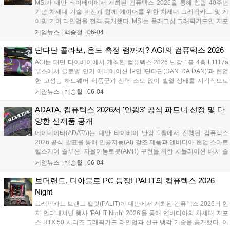
MSI가 대만 타이베이에서 개최된 컴퓨텍스 2026을 통해 창립 40주년
시간으로 시연됐다....
기념 차세대 기술 비전과 함께 게이머를 위한 차세대 그래픽카드 및 게
이밍 기어 라인업을 전격 공개했다. MSI는 플래그십 그래픽카드인 지포
스 RTX 5090 32G 라이트닝 Z를 비롯해 초저지연 입력 환경을 지원하는
게임뉴스 |
백승철
|
06-04
STRIKE 시리즈 키보드, 유·무선 네트워크 트래픽을 최적화하는 RadiX
WiFi 7 게이밍 라우터 등을 선보이며 게임 플레이 환경 최적화를 위한 풀
단다단 콜라보, 온도 측정 램까지? AGI의 컴퓨텍스 2026
스택 통합 역량을 입증했다....
AGI는 대만 타이베이에서 개최된 컴퓨텍스 2026 난강 1홀 4층 L1117a
부스에서 글로벌 인기 애니메이션 IP인 '단다단(DAN DA DAN)'과 협업
한 고성능 하드웨어 제품군과 전력 소모 없이 발열 상태를 시각적으로
확인할 수 있는 '큐 시리즈 서모크로믹 테크' 색상 감지 방열판 기술을 공
게임뉴스 |
백승철
|
06-04
식 발표했다. 이번 행사에서 공개된 고속 DDR5 메모리와 차세대 고성능
SSD 라인업은 게이머들의 시스템 로딩 속도 단축 및 안정적인 발열 제
ADATA, 컴퓨텍스 2026서 '인왕3' 공식 파트너 선정 및 다
어 환경을 제공할 것으로 기대된다....
양한 신제품 공개
에이데이타(ADATA)는 대만 타이베이 난강 1홀에서 진행된 컴퓨텍스
2026 공식 발표를 통해 인공지능(AI) 강조 제품과 엔비디아 협업 스마트
헬스케어 솔루션, 자율이동로봇(AMR) 구현을 위한 시뮬레이션 배치 솔
루션을 전시했다. 이와 함께 게이머를 위한 하드웨어 브랜드 XPG의 고
게임뉴스 |
백승철
|
06-04
성능 섀시 및 쿨링 솔루션을 다수 출품했다. 특히, 게이밍 브랜드 XPG의
하드웨어 신제품과 엔비디아 협업 솔루션을 대거 공개하며 XPG는 신작
보더랜드, 디아블로 PC 등장! PALIT의 컴퓨텍스 2026
게임 '인왕 3(NIOH 3)'의 공식 게이밍 파트너로서 고성능 게이밍 환경을
Night
적극 지원하겠다는 포부를 밝혔다....
그래픽카드 브랜드 팰릿(PALIT)이 대만에서 개최된 컴퓨텍스 2026의 현
지 인터내셔널 행사 'PALIT Night 2026'을 통해 엔비디아의 차세대 지포
스 RTX 50 시리즈 그래픽카드 라인업과 신규 냉각 기술을 공개했다. 이