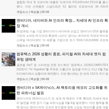
결합한 국내 첫 프로아트 태블릿 ‘프로아트 PZ14(ProArt PZ14)’를 출시
했다. 이번 신제품은 스냅드래곤 X2 엘리트 프로세서와 3K ASUS
Lumina Pro OLED 디스플레이를 탑재해 고해상도 그래픽 작업과 부드
게임뉴스 |
백승철
|
06-08
러운 화면 전환을 지원하는 것이 특징이다. 32GB LPDDR5X RAM과
1TB PCIe 4.0 SSD를 바탕으로 안정적인 구동 환경을 제공하며, 온디바
엔비디아, 네이버와 AI 인프라 확장... 차세대 AI 인프라 확
이스 AI 기능 처리를 위한 최대 80 TOPS 성능의 NPU를 갖췄다....
장 개시
AI 컴퓨팅 기술 기업 엔비디아가 네이버와 손잡고 엔비디아 DSX 플랫폼
기반의 소버린 AI 인프라 확장에 나선다. 양사는 네이버의 차세대 하이퍼
스케일 데이터센터 '각 세종'을 거점으로 초기 55메가와트(MW) 규모에
서 향후 기가와트(GW)급까지 확장되는 대규모 AI 팩토리를 구축할 계획
게임뉴스 |
백승철
|
06-08
이다. 이번 협력을 통해 네이버는 엔비디아의 풀스택 AI 플랫폼과 소프트
웨어를 도입하여 국내외 산업계를 위한 에이전틱 AI 서비스 및 차세대 하
컴퓨텍스 2026 성황리 종료, 피지컬 AI와 차세대 엣지 컴
이퍼클로바X 모델 고도화를 본격화한다....
퓨팅 생태계
글로벌 AIoT 및 스타트업 전문 전시회인 '컴퓨텍스 2026(COMPUTEX
2026)'이 "AI Together"를 주제로 사흘간의 일정을 마치고 지난 6월 5일
타이베이에서 성황리에 폐막했다. 이번 행사에는 전 세계 152개 국가 및
지역에서 11만 1,312명의 바이어가 방문했으며, 인텔, 퀄컴, 마벨, NXP
게임뉴스 |
백승철
|
06-08
등 글로벌 빅테크 기업의 최고경영진이 대거 참석해 차세대 고성능 컴퓨
팅 및 게이밍 환경의 핵심이 될 AI 기술의 미래 청사진을 제시했다. 특히
엔비디아 x SK하이닉스, AI 팩토리용 메모리 고도화를 위
가상 공간을 넘어 실제 하드웨어 제어와 연동되는 피지컬 AI 기술과 에이
한 파트너십 발표
수스(ASUS), 트랜센드 등 주요 제조사들의 지속가능한 하드웨어 생태계
엔비디아와 SK하이닉스가 전 세계 AI 팩토리 구축 확대와 차세대 메모
가 집중 조명되며 전 세계 게이머들과 산업 관계자들의 이목을 집중시켰
리 발전을 위한 장기 기술 파트너십을 6월 8일 발표했다. 이번 협력을 통
다....
해 양사는 엔비디아의 인프라 로드맵에 맞춰 고성능 메모리를 공동 개발