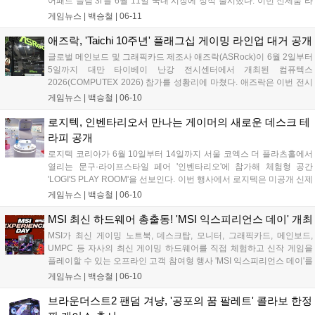
어패드 슬림 3i'를 6월 11일 국내 시장에 정식 출시했다. 이번 신제품 라
인업은 인텔의 최신 프로세서와 향상된 내장 그래픽을 통해 일상적인 업
게임뉴스 |
백승철
|
06-11
무와 멀티태스킹은 물론, 매끄러운 화면 전환이 필요한 캐주얼 게임 플
레이 환경까지 폭넓게 지원하는 것이 특징이다....
애즈락, 'Taichi 10주년' 플래그십 게이밍 라인업 대거 공개
글로벌 메인보드 및 그래픽카드 제조사 애즈락(ASRock)이 6월 2일부터
5일까지 대만 타이베이 난강 전시센터에서 개최된 컴퓨텍스
2026(COMPUTEX 2026) 참가를 성황리에 마쳤다. 애즈락은 이번 전시
회에서 자사의 플래그십 브랜드인 'Taichi(타이치)'의 10주년 기념 전시
게임뉴스 |
백승철
|
06-10
존을 마련하고, 고성능 게임 환경에 최적화된 메인보드, 고주사율 OLED
게이밍 모니터, 수랭 쿨러, 파워서플라이 등 신제품 라인업을 대거 선보
로지텍, 인벤타리오서 만나는 게이머의 새로운 데스크 테
였다....
라피 공개
로지텍 코리아가 6월 10일부터 14일까지 서울 코엑스 더 플라츠홀에서
열리는 문구·라이프스타일 페어 '인벤타리오'에 참가해 체험형 공간
'LOGI'S PLAY ROOM'을 선보인다. 이번 행사에서 로지텍은 미공개 신제
품인 폴더블 마우스 'MOBI FOLD'와 프리젠터 'SPOTLIGHT 2'를 현장에
게임뉴스 |
백승철
|
06-10
서 최초로 공개했다. 아울러 워너브러더스 디스커버리 글로벌 컨슈머 프
로덕트사와의 협업을 통해 제작된 파워퍼프걸 한정판 굿즈 및 다채로운
MSI 최신 하드웨어 총출동! 'MSI 익스피리언스 데이' 개최
참여형 이벤트를 마련해 데스크 환경 변화를 모색하는 사용자들에게 차
MSI가 최신 게이밍 노트북, 데스크탑, 모니터, 그래픽카드, 메인보드,
별화된 경험을 제공할 계획이다....
UMPC 등 자사의 최신 게이밍 하드웨어를 직접 체험하고 신작 게임을
플레이할 수 있는 오프라인 고객 참여형 행사 'MSI 익스피리언스 데이'를
개최하고 오는 6월 22일까지 참가자를 모집한다. 이번 행사는 6월 27일
게임뉴스 |
백승철
|
06-10
서울 영등포구에 위치한 MSI코리아에서 진행되며, 참가자들은 MSI의
고성능 하드웨어를 통해 신작 게임의 프레임 방어 및 발열 제어 성능을
브라운더스트2 팬덤 겨냥, '공포의 꿈 팔레트' 콜라보 한정
직접 검증하고 다양한 게임 이벤트와 참가자 전용 제품 구매 혜택을 누