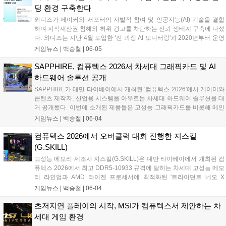
했다. 퍼시스의 '비즈니스 허브 강남'은 강남업무지구(GBD) 내 기업 고객
딩 환경 구축한다
에게 실제 업무 환경 기반의 오피스 경험을 제공하는 실사용 기반 공간
와디즈가 메이커와 서포터의 자발적 참여 및 인공지능(AI) 기술을 결합
이다. 퍼시스 직원들의 실제 근무 공간과 고객 체험 및 상담 공간으로 운
하여 지식재산권 침해와 허위 광고를 차단하는 신뢰 생태계 구축에 나섰
영되어, 방문 고객이 로지텍의 화상회의 솔루션이 적용된 업무 환경을
다. 와디즈는 지난 4월 도입한 '전 과정 AI 모니터링'과 2020년부터 운영
직접 확인하고 자사에 적합한 구축 방향을 검토할 수 있도록 했다....
해 온 이용자 신고하기 기능을 연계해 기술적 탐지가 어려운 이미지 무
게임뉴스 |
백승철
|
06-05
단 활용 및 유사 프로젝트 생성 등의 부정행위를 실시간으로 방어하고
있다. 이번 시스템 고도화를 통해 창작자의 독창적인 아이디어가 무단
SAPPHIRE, 컴퓨텍스 2026서 차세대 그래픽카드 및 AI
도용되는 피해를 예방하고, 플랫폼 운영의 투명성을 한층 높일 전망이
하드웨어 솔루션 공개
다....
SAPPHIRE가 대만 타이베이에서 개최된 '컴퓨텍스 2026'에서 게이머와
콘텐츠 제작자, 산업용 시스템을 아우르는 차세대 하드웨어 솔루션을 대
거 공개했다. 이번에 소개된 제품들은 고성능 그래픽카드를 비롯해 메인
보드, 임베디드 플랫폼, AI 기반 솔루션 등으로 구성됐다. 특히 고사양 게
게임뉴스 |
백승철
|
06-04
임 플레이 시 안정적인 프레임 유지와 효과적인 발열 제어를 가능하게
하는 독자적인 냉각 기술이 적용되었다....
컴퓨텍스 2026에서 오버클럭 대회 진행한 지스킬
(G.SKILL)
고성능 메모리 제조사 지스킬(G.SKILL)은 대만 타이베이에서 개최된 컴
퓨텍스 2026에서 최고 DDR5-10933 규격에 달하는 차세대 고성능 메모
리 라인업과 AMD 라이젠 프로세서에 최적화된 '트라이던트 네오 X
RGB' 시리즈를 대거 공개했다. 지스킬은 난강 1홀 메인 부스에 '익스트
게임뉴스 |
백승철
|
06-04
림 모드 스테이지 2026' 무대를 마련하고, 전 세계 하드웨어 마니아들을
위한 메모리 오버클럭 대회를 진행했다. 브랜드의 오버클럭 기술 제고
초저지연 플레이의 시작, MSI가 컴퓨텍스서 제안하는 차
방향성을 보여주는 이번 전시에서는 고사양 게임 환경과 극한의 연산 환
세대 게임 환경
경을 겨냥한 다채로운 튜닝 PC 및 고성능 메모리가 구동되는 모습이 실