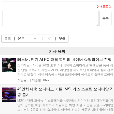
새로고침
등록
목록
|
본문
|
△
|
▽
|
댓글
기사 목록
레노버, 인기 AI PC 파격 할인의 네이버 쇼핑라이브 진행
한국레노버가 6월 26일 오후 7시 네이버 쇼핑라이브 '핫IT슈'를 통해 최
신 인텔 프로세서 기반의 AI PC 라인업을 라이브 단독 혜택과 함께 선보
인다고 밝혔다. 이번 방송에는 테크 크리에이터 에이트가 출연해 프리미
엄 AI 노트북 '요가 슬림 7i 울트라 아우라 에디션'을 비롯한 신제품들을
게임뉴스 |
백승철
|
06-26
소개하며, 제품별 할인 및 적립을 더해 최대 22.6%의 혜택을 제공한다....
49인치 대형 모니터도 거뜬! MSI 가스 스프링 모니터암 2
종 출시
MSI가 대형 고성능 디스플레이를 사용하는 게이머와 크리에이터를 겨
냥해 강력한 하중 지지력과 자유로운 화면 조절 기능을 갖춘 프리미엄
모니터암 2종을 전격 출시했다. 이번에 선보인 제품은 최대 49형 대형