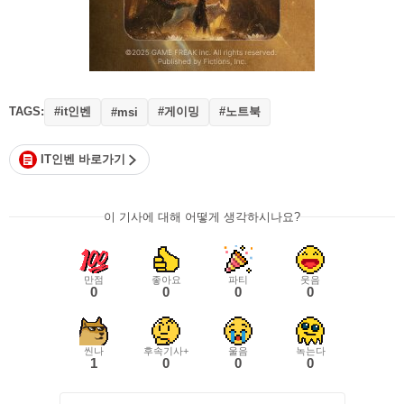
TAGS:
#it인벤
#게이밍
#노트북
#msi
IT인벤 바로가기
이 기사에 대해 어떻게 생각하시나요?
만점
좋아요
파티
웃음
0
0
0
0
씬나
후속기사+
울음
녹는다
1
0
0
0