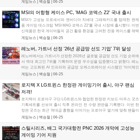
모니터를 안정적으로 받쳐주는 싱글 모델 'MSI MPG MT201RG'와 멀티
게임뉴스 |
백승철
|
06-25
태스킹 환경에 특화된 듀얼 모델 'MSI MPG MT201DRG'이다. 두 제품
모두 강력한 가스 스프링 구조를 채택하여 장시간 게임 플레이나 작업
MSI의 어항형 케이스 PC, 'MAG 코덱스 Z2' 국내 출시
시 유저가 원하는 최적의 시각적 몰입감을 제공하도록 설계된 것이 특징
MSI가 고성능 프로세서와 엔비디아 차세대 그래픽카드를 탑재한 완제
이다....
품 게이밍 데스크탑 'MSI MAG 코덱스 Z2'를 국내 시장에 출시했다. 이번
신제품은 한국 게이머들의 공간 활용 환경을 고려한 전용 케이스를 채택
하고 온디바이스 AI 처리 능력을 강화한 것이 특징이다. 프리랜서 크리에
게임뉴스 |
백승철
|
06-25
이터와 개발자는 물론 고사양 게임을 즐기는 유저들을 타깃으로, 장시간
구동에도 안정적인 컴퓨팅 환경을 제공하도록 설계되었다....
레노버, 가트너 선정 '26년 공급망 선도 기업' 7위 달성
레노버에서는 가트너가 선정한 2026년 글로벌 공급망 선도 기업 순위에
서 역대 최고인 7위를 기록하며 운영 우수성을 입증했다고 밝혔다. 레노
버는 고도화된 AI 인프라와 공급망 오케스트레이션 시스템인 '아이체인
(iChain)'을 통해 의사결정 및 분석 작업 시간을 대폭 단축했다. 가트너가
게임뉴스 |
백승철
|
06-25
매년 발표하는 '공급망 선도 상위 25개 기업'은 재무 성과, ESG 지표, 업
계 전문가 평판 등을 종합적으로 평가하는 권위 있는 순위로 올해 22년
로지텍 X LG트윈스 한정판 게이밍기어 출시, 야구 팬심
째를 맞이했다. 레노버는 지난 2023년 8위, 2024년 10위, 2025년 8위에
저격!
이어 올해 7위에 오르며 지속적인 상승세를 기록 중이다....
로지텍이 프로야구 구단 LG트윈스와 협업한 한정판 키보드·마우스 굿즈
기획세트를 선보여 출시 직후 온라인 전 수량 완판을 기록했다. 이번 한
정판 굿즈는 최근 역대급 흥행을 이어가는 프로야구 열기에 맞춰 팬들이
경기장 밖 데스크 환경에서도 응원의 즐거움을 이어갈 수 있도록 기획되
게임뉴스 |
백승철
|
06-25
었으며, 오는 7월 3일부터는 잠실야구장 내 오프라인 스토어에서 일부
수량이 추가로 판매될 예정이다....
스틸시리즈, 배그 국가대항전 PNC 2026 개막에 고성능
게이밍 기어 지원