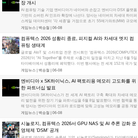
이스 AI 기능 처리를 위한 최대 80 TOPS 성능의 NPU를 갖췄다....
장 개시
AI 컴퓨팅 기술 기업 엔비디아가 네이버와 손잡고 엔비디아 DSX 플랫폼
기반의 소버린 AI 인프라 확장에 나선다. 양사는 네이버의 차세대 하이퍼
스케일 데이터센터 '각 세종'을 거점으로 초기 55메가와트(MW) 규모에
서 향후 기가와트(GW)급까지 확장되는 대규모 AI 팩토리를 구축할 계획
게임뉴스 |
백승철
|
06-08
이다. 이번 협력을 통해 네이버는 엔비디아의 풀스택 AI 플랫폼과 소프트
웨어를 도입하여 국내외 산업계를 위한 에이전틱 AI 서비스 및 차세대 하
컴퓨텍스 2026 성황리 종료, 피지컬 AI와 차세대 엣지 컴
이퍼클로바X 모델 고도화를 본격화한다....
퓨팅 생태계
글로벌 AIoT 및 스타트업 전문 전시회인 '컴퓨텍스 2026(COMPUTEX
2026)'이 "AI Together"를 주제로 사흘간의 일정을 마치고 지난 6월 5일
타이베이에서 성황리에 폐막했다. 이번 행사에는 전 세계 152개 국가 및
지역에서 11만 1,312명의 바이어가 방문했으며, 인텔, 퀄컴, 마벨, NXP
게임뉴스 |
백승철
|
06-08
등 글로벌 빅테크 기업의 최고경영진이 대거 참석해 차세대 고성능 컴퓨
팅 및 게이밍 환경의 핵심이 될 AI 기술의 미래 청사진을 제시했다. 특히
엔비디아 x SK하이닉스, AI 팩토리용 메모리 고도화를 위
가상 공간을 넘어 실제 하드웨어 제어와 연동되는 피지컬 AI 기술과 에이
한 파트너십 발표
수스(ASUS), 트랜센드 등 주요 제조사들의 지속가능한 하드웨어 생태계
엔비디아와 SK하이닉스가 전 세계 AI 팩토리 구축 확대와 차세대 메모
가 집중 조명되며 전 세계 게이머들과 산업 관계자들의 이목을 집중시켰
리 발전을 위한 장기 기술 파트너십을 6월 8일 발표했다. 이번 협력을 통
다....
해 양사는 엔비디아의 인프라 로드맵에 맞춰 고성능 메모리를 공동 개발
하며, 개인용 PC 시장을 겨냥한 '엔비디아 RTX 스파크(RTX Spark) PC'
게임뉴스 |
백승철
|
06-08
전용 메모리 개발도 함께 진행한다. 양사는 수년간 이어온 공동 엔지니
어링 협력을 기반으로 최첨단 모델 훈련부터 차세대 PC 및 로보틱스 컴
시놀로지, 컴퓨텍스 2026서 GPU NAS 및 AI 추론 강화 운
퓨팅 플랫폼까지 아우르는 고성능 반도체 생태계를 구축할 방침이다....
영체제 'DSM' 공개
글로벌 데이터 관리 솔루션 기업 시놀로지(Synology)가 타이베이에서