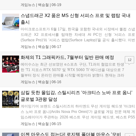
자 삼성전자의 자회사인 하만의 JBL 브랜드가 서울 성수동 틸테이블에
게임뉴스 |
백승철
|
06-19
서 신제품 발표 및 체험 행사를 진행했다. 해당 행사는 오는 6월 19일(금)
부터 20일(토) 오전 11시부터 오후 8시까지 더 많은 소비자들과 함께 할
스냅드래곤 X2 품은 MS 신형 서피스 프로 및 랩탑 국내
수 있는 팝업 형태로 진행된다고 한다....
출시
마이크로소프트가 6월 17일, 한국을 포함한 국내외 시장에서 퀄컴 스냅
드래곤 X2 프로세서를 탑재한 차세대 AI PC인 신형 '서피스 프로
(Surface Pro)'와 '서피스 랩탑(Surface Laptop)'을 공식 출시했다. 이번
신제품은 최대 80 TOPS 성능의 NPU를 통해 온디바이스와 클라우드를
게임뉴스 |
백승철
|
06-17
넘나드는 하이브리드 AI 환경을 제공하며, 이전 세대 대비 그래픽 성능을
대폭 끌어올린 것이 특징이다. 국내 론칭을 기념해 네이버 마이크로소프
화제의 T1 그래픽카드, 7월부터 일반 판매 예정
12
트 브랜드 스토어 등 주요 온·오프라인 채널에서 할인 및 사은품 증정 프
에이수스는 최근 선보였던 e스포츠 구단, T1과의 협업으로 탄생
로모션도 함께 진행한다 밝혔다....
한 'T1 지포스 RTX 5070' 및 'RTX 5060 Ti' 에디션을 대상으로 7
월부터 정식 온라인 판매를 시작할 예정이라 밝혔다. 현재는 크라
우드 펀딩 플랫폼, 텀블벅에서 예약 판매를 진행하고 있다. 이번
게임뉴스 |
백승철
|
06-16
제품은 T1 선수들의 역동적인 모습이 담긴 아트워크와 팀 로고를
적용해 소장 가치를 높인 것이 특징이다....
삼킬 듯한 몰입감, 스틸시리즈 '아크티스 노바 프로 옴니'
글로벌 3관왕 달성
게이밍기어 브랜드 스틸시리즈의 하이엔드 무선 게이밍 헤드셋 '아크티
스 노바 프로 옴니(Arctis Nova Pro Omni)'가 글로벌 게임 전문 매체 게
임스레이더가 주관하는 2026 베스트 무선 게이밍 헤드셋, 베스트 PS5
헤드셋, 베스트 럭셔리 닌텐도 스위치 헤드셋 등 3개 부문에 선정됐다.
게임뉴스 |
백승철
|
06-15
이번 시상에서 아크티스 노바 프로 옴니는 고해상도 사운드 출력 기술과
최대 4개의 오디오 소스를 동시에 믹스하여 재생하는 기술력을 인정받
이젠 마우스도 접는다! 로지텍 폴더블 마우스 '모비