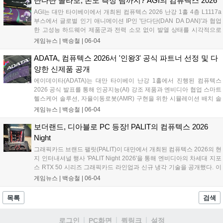
단다단 콜라보, 온도 측정 램까지? AGI의 컴퓨텍스 2026
스택 통합 역량을 입증했다....
AGI는 대만 타이베이에서 개최된 컴퓨텍스 2026 난강 1홀 4층 L1117a
부스에서 글로벌 인기 애니메이션 IP인 '단다단(DAN DA DAN)'과 협업
한 고성능 하드웨어 제품군과 전력 소모 없이 발열 상태를 시각적으로
확인할 수 있는 '큐 시리즈 서모크로믹 테크' 색상 감지 방열판 기술을 공
게임뉴스 |
백승철
|
06-04
식 발표했다. 이번 행사에서 공개된 고속 DDR5 메모리와 차세대 고성능
SSD 라인업은 게이머들의 시스템 로딩 속도 단축 및 안정적인 발열 제
ADATA, 컴퓨텍스 2026서 '인왕3' 공식 파트너 선정 및 다
어 환경을 제공할 것으로 기대된다....
양한 신제품 공개
에이데이타(ADATA)는 대만 타이베이 난강 1홀에서 진행된 컴퓨텍스
2026 공식 발표를 통해 인공지능(AI) 강조 제품과 엔비디아 협업 스마트
헬스케어 솔루션, 자율이동로봇(AMR) 구현을 위한 시뮬레이션 배치 솔
루션을 전시했다. 이와 함께 게이머를 위한 하드웨어 브랜드 XPG의 고
게임뉴스 |
백승철
|
06-04
성능 섀시 및 쿨링 솔루션을 다수 출품했다. 특히, 게이밍 브랜드 XPG의
하드웨어 신제품과 엔비디아 협업 솔루션을 대거 공개하며 XPG는 신작
보더랜드, 디아블로 PC 등장! PALIT의 컴퓨텍스 2026
게임 '인왕 3(NIOH 3)'의 공식 게이밍 파트너로서 고성능 게이밍 환경을
Night
적극 지원하겠다는 포부를 밝혔다....
그래픽카드 브랜드 팰릿(PALIT)이 대만에서 개최된 컴퓨텍스 2026의 현
지 인터내셔널 행사 'PALIT Night 2026'을 통해 엔비디아의 차세대 지포
스 RTX 50 시리즈 그래픽카드 라인업과 신규 냉각 기술을 공개했다. 이
번 행사에서 PALIT은 게이머가 직접 외형을 편집할 수 있는 DIY 플랫폼
게임뉴스 |
백승철
|
06-04
'PALIT Maker' 기반의 커스텀 PC와 GAMEROCK 시리즈의 새로운 스네
이크 디자인을 함께 선보이며 브랜드 비주얼 아이덴티티 리뉴얼을 선언
목록
검색
했다....
로그인
PC화면
퀵링크
설정