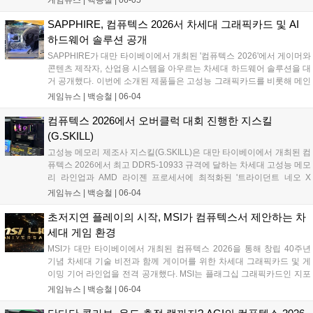
게임뉴스 |
백승철
|
06-05
단 활용 및 유사 프로젝트 생성 등의 부정행위를 실시간으로 방어하고
있다. 이번 시스템 고도화를 통해 창작자의 독창적인 아이디어가 무단
SAPPHIRE, 컴퓨텍스 2026서 차세대 그래픽카드 및 AI
도용되는 피해를 예방하고, 플랫폼 운영의 투명성을 한층 높일 전망이
하드웨어 솔루션 공개
다....
SAPPHIRE가 대만 타이베이에서 개최된 '컴퓨텍스 2026'에서 게이머와
콘텐츠 제작자, 산업용 시스템을 아우르는 차세대 하드웨어 솔루션을 대
거 공개했다. 이번에 소개된 제품들은 고성능 그래픽카드를 비롯해 메인
보드, 임베디드 플랫폼, AI 기반 솔루션 등으로 구성됐다. 특히 고사양 게
게임뉴스 |
백승철
|
06-04
임 플레이 시 안정적인 프레임 유지와 효과적인 발열 제어를 가능하게
하는 독자적인 냉각 기술이 적용되었다....
컴퓨텍스 2026에서 오버클럭 대회 진행한 지스킬
(G.SKILL)
고성능 메모리 제조사 지스킬(G.SKILL)은 대만 타이베이에서 개최된 컴
퓨텍스 2026에서 최고 DDR5-10933 규격에 달하는 차세대 고성능 메모
리 라인업과 AMD 라이젠 프로세서에 최적화된 '트라이던트 네오 X
RGB' 시리즈를 대거 공개했다. 지스킬은 난강 1홀 메인 부스에 '익스트
게임뉴스 |
백승철
|
06-04
림 모드 스테이지 2026' 무대를 마련하고, 전 세계 하드웨어 마니아들을
위한 메모리 오버클럭 대회를 진행했다. 브랜드의 오버클럭 기술 제고
초저지연 플레이의 시작, MSI가 컴퓨텍스서 제안하는 차
방향성을 보여주는 이번 전시에서는 고사양 게임 환경과 극한의 연산 환
세대 게임 환경
경을 겨냥한 다채로운 튜닝 PC 및 고성능 메모리가 구동되는 모습이 실
MSI가 대만 타이베이에서 개최된 컴퓨텍스 2026을 통해 창립 40주년
시간으로 시연됐다....
기념 차세대 기술 비전과 함께 게이머를 위한 차세대 그래픽카드 및 게
이밍 기어 라인업을 전격 공개했다. MSI는 플래그십 그래픽카드인 지포
스 RTX 5090 32G 라이트닝 Z를 비롯해 초저지연 입력 환경을 지원하는
게임뉴스 |
백승철
|
06-04
STRIKE 시리즈 키보드, 유·무선 네트워크 트래픽을 최적화하는 RadiX
WiFi 7 게이밍 라우터 등을 선보이며 게임 플레이 환경 최적화를 위한 풀