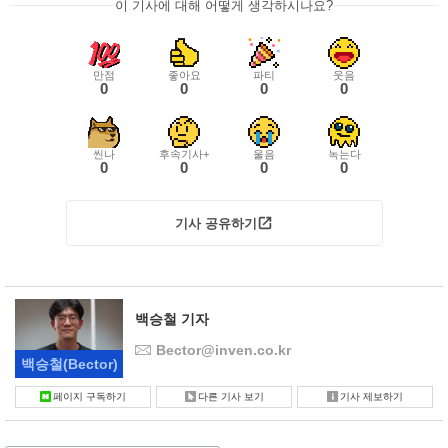
이 기사에 대해 어떻게 생각하시나요?
만점
좋아요
파티
웃음
0
0
0
0
씬나
후속기사+
울음
녹는다
0
0
0
0
기사 공유하기
백승철 기자
Bector@inven.co.kr
백승철
(Bector)
페이지 구독하기
다른 기사 보기
기사 제보하기