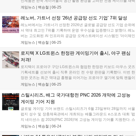
신제품은 한국 게이머들의 공간 활용 환경을 고려한 전용 케이스를 채택
하고 온디바이스 AI 처리 능력을 강화한 것이 특징이다. 프리랜서 크리에
게임뉴스 |
백승철
|
06-25
이터와 개발자는 물론 고사양 게임을 즐기는 유저들을 타깃으로, 장시간
구동에도 안정적인 컴퓨팅 환경을 제공하도록 설계되었다....
레노버, 가트너 선정 '26년 공급망 선도 기업' 7위 달성
레노버에서는 가트너가 선정한 2026년 글로벌 공급망 선도 기업 순위에
서 역대 최고인 7위를 기록하며 운영 우수성을 입증했다고 밝혔다. 레노
버는 고도화된 AI 인프라와 공급망 오케스트레이션 시스템인 '아이체인
(iChain)'을 통해 의사결정 및 분석 작업 시간을 대폭 단축했다. 가트너가
게임뉴스 |
백승철
|
06-25
매년 발표하는 '공급망 선도 상위 25개 기업'은 재무 성과, ESG 지표, 업
계 전문가 평판 등을 종합적으로 평가하는 권위 있는 순위로 올해 22년
로지텍 X LG트윈스 한정판 게이밍기어 출시, 야구 팬심
째를 맞이했다. 레노버는 지난 2023년 8위, 2024년 10위, 2025년 8위에
저격!
이어 올해 7위에 오르며 지속적인 상승세를 기록 중이다....
로지텍이 프로야구 구단 LG트윈스와 협업한 한정판 키보드·마우스 굿즈
기획세트를 선보여 출시 직후 온라인 전 수량 완판을 기록했다. 이번 한
정판 굿즈는 최근 역대급 흥행을 이어가는 프로야구 열기에 맞춰 팬들이
경기장 밖 데스크 환경에서도 응원의 즐거움을 이어갈 수 있도록 기획되
게임뉴스 |
백승철
|
06-25
었으며, 오는 7월 3일부터는 잠실야구장 내 오프라인 스토어에서 일부
수량이 추가로 판매될 예정이다....
스틸시리즈, 배그 국가대항전 PNC 2026 개막에 고성능
게이밍 기어 지원
글로벌 게이밍 기어 브랜드 스틸시리즈가 6월 23일부터 28일까지 서울
펍지 성수 및 장충체육관에서 개최되는 배틀그라운드 e스포츠 대회 '펍
지 네이션스 컵 2026(PNC 2026)'에 고성능 게이밍 기어를 지원한다. 스
틸시리즈는 이번 대회에 FPS 장르에 최적화된 무선 게이밍 헤드셋 '아크
게임뉴스 |
백승철
|
06-24
티스 노바 7 Gen 2'를 비롯한 주요 장비들을 제공하여 선수들의 플레이