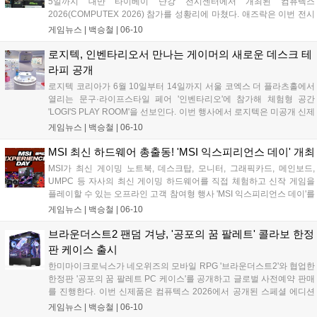
5일까지 대만 타이베이 난강 전시센터에서 개최된 컴퓨텍스
2026(COMPUTEX 2026) 참가를 성황리에 마쳤다. 애즈락은 이번 전시
회에서 자사의 플래그십 브랜드인 'Taichi(타이치)'의 10주년 기념 전시
게임뉴스 |
백승철
|
06-10
존을 마련하고, 고성능 게임 환경에 최적화된 메인보드, 고주사율 OLED
게이밍 모니터, 수랭 쿨러, 파워서플라이 등 신제품 라인업을 대거 선보
로지텍, 인벤타리오서 만나는 게이머의 새로운 데스크 테
였다....
라피 공개
로지텍 코리아가 6월 10일부터 14일까지 서울 코엑스 더 플라츠홀에서
열리는 문구·라이프스타일 페어 '인벤타리오'에 참가해 체험형 공간
'LOGI'S PLAY ROOM'을 선보인다. 이번 행사에서 로지텍은 미공개 신제
품인 폴더블 마우스 'MOBI FOLD'와 프리젠터 'SPOTLIGHT 2'를 현장에
게임뉴스 |
백승철
|
06-10
서 최초로 공개했다. 아울러 워너브러더스 디스커버리 글로벌 컨슈머 프
로덕트사와의 협업을 통해 제작된 파워퍼프걸 한정판 굿즈 및 다채로운
MSI 최신 하드웨어 총출동! 'MSI 익스피리언스 데이' 개최
참여형 이벤트를 마련해 데스크 환경 변화를 모색하는 사용자들에게 차
MSI가 최신 게이밍 노트북, 데스크탑, 모니터, 그래픽카드, 메인보드,
별화된 경험을 제공할 계획이다....
UMPC 등 자사의 최신 게이밍 하드웨어를 직접 체험하고 신작 게임을
플레이할 수 있는 오프라인 고객 참여형 행사 'MSI 익스피리언스 데이'를
개최하고 오는 6월 22일까지 참가자를 모집한다. 이번 행사는 6월 27일
게임뉴스 |
백승철
|
06-10
서울 영등포구에 위치한 MSI코리아에서 진행되며, 참가자들은 MSI의
고성능 하드웨어를 통해 신작 게임의 프레임 방어 및 발열 제어 성능을
브라운더스트2 팬덤 겨냥, '공포의 꿈 팔레트' 콜라보 한정
직접 검증하고 다양한 게임 이벤트와 참가자 전용 제품 구매 혜택을 누
판 케이스 출시
릴 수 있다....
한미마이크로닉스가 네오위즈의 모바일 RPG '브라운더스트2'와 협업한
한정판 '공포의 꿈 팔레트 PC 케이스'를 공개하고 글로벌 사전예약 판매
를 진행한다. 이번 신제품은 컴퓨텍스 2026에서 공개된 스페셜 에디션
으로, 인기 캐릭터의 일러스트를 제품 전반에 반영해 게이머의 시각적
게임뉴스 |
백승철
|
06-10