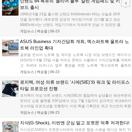
를 돕는다. 2026 펍지 글로벌 시리즈 공식 스폰서인 스틸시리즈는 디펜
닌텐도 64 특유의 '클리어 블루' 살린 게임패드 및 키
3
딩 챔피언 베트남과 대한민국을 포함한 총 24개국 대표팀이 격돌하는 이
보드 출시
번 대회를 통해 자사의 하드웨어 기술력을 선보인다....
1996년 6월 23일 출시한 닌텐도 64(Nintendo 64)는 오늘로 30주
년을 맞이했다. 레트로한 감성의 게이밍기어로 인기를 끌고 있는
8BitDo에서는 닌텐도 게임기기에서 익숙하게 만날 수 있었던 클
리어 블루(Clear Blue) 색상의 기계식 키보드와 얼티메이트
게임뉴스 |
백승철
|
06-23
2(Ultimate 2) 무선 게임패드를 출시한다. 색감 자체는 닌텐도 64
의 클리어 블루 모델에서 따온 것으로 보인다. 밝은 청록색에 반
ASUS Business 기자간담회 개최, 엑스퍼트북 울트라 노
투명 처리되어 있는 해당 모델은 닌텐도 게임보이에서도 종종 만
트북 라인업 확대
날 수 있는 색상이었다....
글로벌 컨슈머 노트북 및 게이밍 노트북 시장 리딩 브랜드인 에이수스
(ASUS)가 6월 23일 서울 여의도 콘래드 서울에서 기자간담회를 개최하
고 차세대 비즈니스 업무 환경을 위한 노트북 ‘엑스퍼트북 울트라
(ExpertBook Ultra)’를 공개했다. 이번 신제품은 초경량 설계와 고해상도
게임뉴스 |
백승철
|
06-23
고주사율 디스플레이를 갖춰 외부 이동이 잦은 전문가와 크리에이터의
작업 및 그래픽 출력 환경을 개선한 것이 특징이다. 에이수스는 엑스퍼
로지텍, 여성 의류 브랜드 '시에(SIE)'와 워크 및 라이프스
트북 울트라를 비롯한 신규 라인업을 공식 스토어 및 주요 오픈마켓을
타일 프로모션 진행
통해 당일부터 본격적인 판매에 돌입한다고 밝혔다....
로지텍이 여성 의류 브랜드 시에(SIE)와 협업하여 삼성물산 패션부문의
온라인 쇼핑 플랫폼 SSF샵에서 오는 7월 1일까지 감각적인 워크&라이
프스타일 프로모션을 진행한다. 이번 특별 기획전은 최근 자신만의 취향
으로 업무 공간을 꾸미는 소비자를 위해 마련되었으며, 로지텍의 대표
게임뉴스 |
백승철
|
06-23
인체공학 라인업인 LIFT 마우스와 Wave Keys 키보드 등을 포함한 다양
한 생산성 제품을 최대 28% 할인된 혜택으로 선보인다....
지샥(G-Shock), 이번엔 군심 말고 포켓몬 덕후 저격한다!
카시오(CASIO)가 포켓몬스터와의 새로운 협업 스페셜 에디션 워치 '지