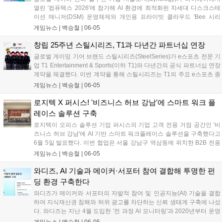
열린 '컴퓨텍스 2026'에 참가해 AI 환경에 최적화된 차세대 디스크스테
이션 매니저(DSM) 운영체제와 개인용 프라이빗 클라우드 'Bee 시리
즈'를 포함한 신규 라인업을 전격 공개했다. 이번 신제품군은 하드웨어
게임뉴스 |
백승철
|
06-05
가속 유연성을 높이고 AI 기반의 지능형 데이터 관리 기능을 대거 통합한
것이 특징이다. 대용량 미디어 파일 백업이 잦은 크리에이터와 게이머,
창립 25주년 스틸시리즈, T1과 다년간 파트너십 연장
그리고 엔터프라이즈 인프라를 아우르는 차세대 데이터 생태계를 구축
글로벌 게이밍 기어 브랜드 스틸시리즈(SteelSeries)가 e스포츠 전문 기
하겠다는 전략이다....
업 T1 Entertainment & Sports(이하 T1)와 다년간의 공식 파트너십 연장
계약을 체결했다. 이번 계약을 통해 스틸시리즈는 T1의 주요 e스포츠 종
목인 리그 오브 레전드(LoL)와 발로란트(VALORANT) 팀 소속 선수들에
게임뉴스 |
백승철
|
06-05
게 공식 헤드셋을 비롯한 게이밍기어를 지속적으로 지원하게 된다. 양사
는 향후 제품 테스트와 마케팅 활동 등 다양한 프로젝트에서 협력하며
로지텍 X 퍼시스! '비즈니스 허브 강남'에 스마트 워크 플
프리미엄 게이밍 기어의 기술 우수성을 강화할 방침이다....
레이스 솔루션 구축
로지텍이 오피스 솔루션 기업 퍼시스의 기업 고객 전용 거점 공간인 '비
즈니스 허브 강남'에 AI 기반 스마트 워크플레이스 솔루션을 구축했다고
6월 5일 발표했다. 이번 협업은 서울 강남구 역삼동에 위치한 B2B 전용
공간에서 실제 업무 및 고객 상담 환경을 기반으로 진행됐다. 로지텍은
게임뉴스 |
백승철
|
06-05
회의실과 협업 공간 전반에 AI 영상 및 오디오 기술이 적용된 화상회의
솔루션을 도입해 하이브리드 업무 환경에 맞춘 스마트 협업 환경을 구현
와디즈, AI 기술과 메이커·서포터 참여 결합해 투명한 펀
했다. 퍼시스의 '비즈니스 허브 강남'은 강남업무지구(GBD) 내 기업 고객
딩 환경 구축한다
에게 실제 업무 환경 기반의 오피스 경험을 제공하는 실사용 기반 공간
와디즈가 메이커와 서포터의 자발적 참여 및 인공지능(AI) 기술을 결합
이다. 퍼시스 직원들의 실제 근무 공간과 고객 체험 및 상담 공간으로 운
하여 지식재산권 침해와 허위 광고를 차단하는 신뢰 생태계 구축에 나섰
영되어, 방문 고객이 로지텍의 화상회의 솔루션이 적용된 업무 환경을
다. 와디즈는 지난 4월 도입한 '전 과정 AI 모니터링'과 2020년부터 운영
직접 확인하고 자사에 적합한 구축 방향을 검토할 수 있도록 했다....
해 온 이용자 신고하기 기능을 연계해 기술적 탐지가 어려운 이미지 무