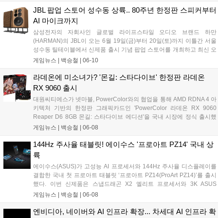
만족도를 높인 점이 특징이다. 제품은 6월 10일부터 사전예약을 진행하
며......
JBL 팝업 스토어 성수동 상륙.. 80주년 한정판 스피커부터
AI 마이크까지
삼성전자의 자회사인 글로벌 라이프스타일 오디오 브랜드 하만
(HARMAN)의 JBL이 오는 6월 19일(금)부터 20일(토)까지 이틀간 서울
성수동 틸테이블에서 신제품 출시 기념 팝업 스토어를 개최하고 최신 오
디오 라인업을 대거 공개한다. 이번 행사에서 JBL은 브랜드 80주년을 기
게임뉴스 |
백승철
|
06-10
념하는 한정판 북쉘프 라우드스피커 'JBL L100 Classic 80'과 게이머 및
콘텐츠 크리에이터의 음성 출력을 보조하는 AI 기반 마이크 2종을 선보
라데온에 미소녀가? '몬길: 스타다이브' 한정판 라데온
이며 청취 및 오디오 환경 중심의 브랜드 경험을 제공할 예정이다....
RX 9060 출시
대원씨티에스가 넷마블, PowerColor와의 협업을 통해 AMD RDNA 4 아
키텍처 기반의 한정판 그래픽카드인 'PowerColor 라데온 RX 9060
Reaper D6 8GB 몬길: 스타다이브 에디션'을 국내 시장에 정식 출시했
다. 이번 신제품은 넷마블의 신작 게임 '몬길: 스타 다이브' IP를 패키징과
게임뉴스 |
백승철
|
06-08
게임 번들에 직접 적용한 콜라보레이션 메인스트림 라인업이다. 부스트
클럭 2990MHz 스펙과 컴팩트한 설계를 갖춰, 실속 있는 게이밍 성능을
144Hz 주사율 태블릿! 에이수스 '프로아트 PZ14' 국내 상
원하거나 소형 PC 환경을 구축하려는 코어 게이머층의 접근성을 넓힌
륙
것이 특징이다....
에이수스(ASUS)가 고성능 AI 프로세서와 144Hz 주사율 디스플레이를
결합한 국내 첫 프로아트 태블릿 ‘프로아트 PZ14(ProArt PZ14)’를 출시
했다. 이번 신제품은 스냅드래곤 X2 엘리트 프로세서와 3K ASUS
Lumina Pro OLED 디스플레이를 탑재해 고해상도 그래픽 작업과 부드
게임뉴스 |
백승철
|
06-08
러운 화면 전환을 지원하는 것이 특징이다. 32GB LPDDR5X RAM과
1TB PCIe 4.0 SSD를 바탕으로 안정적인 구동 환경을 제공하며, 온디바
엔비디아, 네이버와 AI 인프라 확장... 차세대 AI 인프라 확