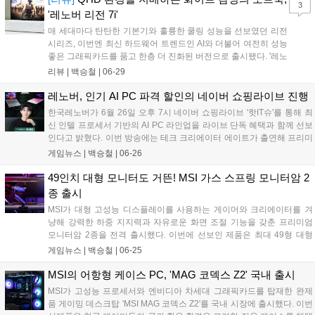
3
'레노버 리전 7i'
매 세대마다 탄탄한 기본기와 훌륭한 쿨링 성능을 선보였던 리전
시리즈, 이번엔 최신 하드웨어 트렌드인 AI와 더불어 여전히 성능
좋은 그래픽카드를 품고 한층 더 진화된 버전으로 출시됐다. '레노
버 리전 7i'는 인텔의 최신 코어 울트라 프로세서와 엔비디아 지포
리뷰 |
백승철
|
06-29
스 RTX 50 시리즈를 탑재한 프리미엄 AI 게이밍 노트북이다. 훌
륭한 사양도 돋보이지만, 게이밍 노트북에서 선택지가 좁은 편인
레노버, 인기 AI PC 파격 할인의 네이버 쇼핑라이브 진행
흰색 제품인 점도 매력적인 부분이다....
한국레노버가 6월 26일 오후 7시 네이버 쇼핑라이브 '핫IT슈'를 통해 최
신 인텔 프로세서 기반의 AI PC 라인업을 라이브 단독 혜택과 함께 선보
인다고 밝혔다. 이번 방송에는 테크 크리에이터 에이트가 출연해 프리미
엄 AI 노트북 '요가 슬림 7i 울트라 아우라 에디션'을 비롯한 신제품들을
게임뉴스 |
백승철
|
06-26
소개하며, 제품별 할인 및 적립을 더해 최대 22.6%의 혜택을 제공한다....
49인치 대형 모니터도 거뜬! MSI 가스 스프링 모니터암 2
종 출시
MSI가 대형 고성능 디스플레이를 사용하는 게이머와 크리에이터를 겨
냥해 강력한 하중 지지력과 자유로운 화면 조절 기능을 갖춘 프리미엄
모니터암 2종을 전격 출시했다. 이번에 선보인 제품은 최대 49형 대형
모니터를 안정적으로 받쳐주는 싱글 모델 'MSI MPG MT201RG'와 멀티
게임뉴스 |
백승철
|
06-25
태스킹 환경에 특화된 듀얼 모델 'MSI MPG MT201DRG'이다. 두 제품
모두 강력한 가스 스프링 구조를 채택하여 장시간 게임 플레이나 작업
MSI의 어항형 케이스 PC, 'MAG 코덱스 Z2' 국내 출시
시 유저가 원하는 최적의 시각적 몰입감을 제공하도록 설계된 것이 특징
MSI가 고성능 프로세서와 엔비디아 차세대 그래픽카드를 탑재한 완제
이다....
품 게이밍 데스크탑 'MSI MAG 코덱스 Z2'를 국내 시장에 출시했다. 이번