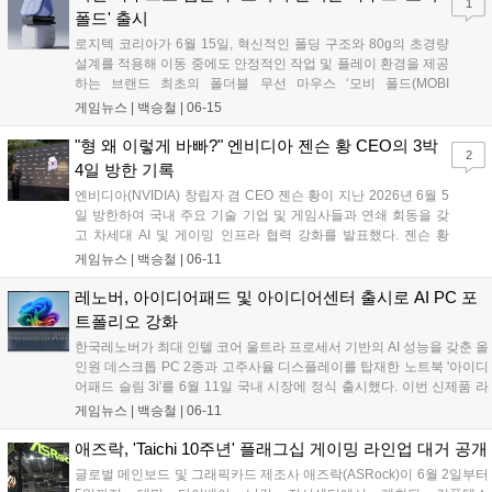
1
았다....
폴드' 출시
로지텍 코리아가 6월 15일, 혁신적인 폴딩 구조와 80g의 초경량
설계를 적용해 이동 중에도 안정적인 작업 및 플레이 환경을 제공
하는 브랜드 최초의 폴더블 무선 마우스 ‘모비 폴드(MOBI
FOLD)’를 국내에 정식 출시했다. 이번 신제품은 외부 업무 공간
게임뉴스 |
백승철
|
06-15
이나 출장지 등 다양한 환경에서 노트북 및 모바일 기기를 활용하
는 사용자를 겨냥해, 주머니에 들어가는 컴팩트한 크기와 강화된
"형 왜 이렇게 바빠?" 엔비디아 젠슨 황 CEO의 3박
2
배터리 효율을 갖춘 것이 특징이다. 터치 패널을 통한 정밀한 조
4일 방한 기록
작과 최대 3대의 기기를 동시에 연결하는 이지 스위치 기능을 지
엔비디아(NVIDIA) 창립자 겸 CEO 젠슨 황이 지난 2026년 6월 5
원해 멀티 디바이스 환경에서의 생산성을 한층 끌어올렸다....
일 방한하여 국내 주요 기술 기업 및 게임사들과 연쇄 회동을 갖
고 차세대 AI 및 게이밍 인프라 협력 강화를 발표했다. 젠슨 황
CEO는 e스포츠 구단 T1의 배이스캠프를 비롯한 서울 주요 PC방
게임뉴스 |
백승철
|
06-11
을 방문해 윈도우 PC를 재정의하는 신규 슈퍼칩 '엔비디아 RTX
스파크(RTX Spark)'를 게이머들에게 공개했다. 이번 방한은 한국
레노버, 아이디어패드 및 아이디어센터 출시로 AI PC 포
의 강력한 IT 인프라를 기반으로 차세대 그래픽 기술 및 AI 생태계
트폴리오 강화
의 글로벌 거점을 공고히 하기 위해 마련됐다....
한국레노버가 최대 인텔 코어 울트라 프로세서 기반의 AI 성능을 갖춘 올
인원 데스크톱 PC 2종과 고주사율 디스플레이를 탑재한 노트북 '아이디
어패드 슬림 3i'를 6월 11일 국내 시장에 정식 출시했다. 이번 신제품 라
인업은 인텔의 최신 프로세서와 향상된 내장 그래픽을 통해 일상적인 업
게임뉴스 |
백승철
|
06-11
무와 멀티태스킹은 물론, 매끄러운 화면 전환이 필요한 캐주얼 게임 플
레이 환경까지 폭넓게 지원하는 것이 특징이다....
애즈락, 'Taichi 10주년' 플래그십 게이밍 라인업 대거 공개
글로벌 메인보드 및 그래픽카드 제조사 애즈락(ASRock)이 6월 2일부터