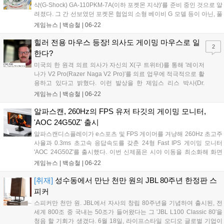
샥(G-Shock) GA-110PKM-7A(이하 포켓몬 지샥)'를 준비 중인 것으로 알
려졌다. 그 간 선보였던 포켓몬 협업의 소형 베이비 G 모델 등이 아닌, 풀
사이즈 지샥이라는 점에서 의미 있다. 반투명한 레진 소재의 GA-100 케
게임뉴스 |
백승철
|
06-22
이스를 기반으로 한 포켓몬 지샥은 좌측 9시 방향의 포켓볼과 피카츄를
형상화한 미니 다이얼이 돋보이는 디자인을 갖추고 있다. 우측 3시 방향
힐러 전용 마우스 등장! 의사도 게이밍 마우스로 일
2
의 초창기 포켓몬 로고, 그 외에 시계를 둘러싸고 있는 전체적인 빨간색,
한다?
파란색, 초록색의 텍스트는 포켓몬스터 게임 시리즈의 초창기를 상징하
미국의 한 원격 의료 의사가 자신의 X(구 트위터)를 통해 '레이저
는 적, 녹, 청의 색감으로 구성되어 있다....
나가 V2 Pro(Razer Naga V2 Pro)'를 의료 업무에 적극적으로 활
용하고 있다고 밝혔다. 이런 발상을 한 제임스 리스 박사(Dr.
James Ries)는 응급 진료, 정신 건강, 체중 관리 등 미국 대부분
게임뉴스 |
백승철
|
06-22
지역에서 원격 진료 서비스를 제공하는 트웬티 마일 메디컬의 설
립자다. 레이저 나가는 측면에만 12개, 도합 19개의 버튼과 듀얼
알파스캔, 260Hz의 FPS 유저 타깃의 게이밍 모니터,
모드 스크롤 휠로 무장하여 MMORPG 전용 마우스로 알려져 있
'AOC 24G50Z' 출시
는데, 해당 의사는 각 버튼에 매크로 기능을 할당하여 복잡한 의
알파스캔디스플레이가 e스포츠 및 FPS 게이머를 겨냥해 260Hz 초고주
료 워크플로를 단순화했다고 한다....
사율과 0.3ms 초고속 응답속도를 갖춘 24형 Fast IPS 게이밍 모니터
'AOC 24G50Z'를 출시했다. 이번 신제품은 시야 이동을 최소화해 화면
전체를 한눈에 파악할 수 있는 24인치 크기에 가변 주사율 동기화 기술
게임뉴스 |
백승철
|
06-22
을 더해, 발로란트나 CS2 등 정밀한 트래킹과 빠른 화면 전환이 요구되
는 플레이 환경에서 안정적인 화면을 제공하는 것이 특징이다....
[취재]
성수동에서 만난 천만 원의 JBL 80주년 한정판 스
피커
스피커만 천만 원. JBL에서 자사의 창립 80주년을 기념하여 출시된, 전
세계 800조 중 국내는 50조가 들어왔다는 그 'JBL L100 Classic 80'을
청음 할 기회가 생겼다. 6월 18일, 라이프스타일 오디오 글로벌 기업이