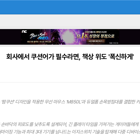
회사에서 쿠션어가 필수라면, 책상 위도 '폭신하게'
쿠션' 디자인을 적용한 무선 마우스 'M850L'과 듀얼폼 손목받침대를 결합한 키보드
과 손바닥의 피로도를 낮추도록 설계되어, 긴 플레이 타임을 가져가는 게이머들에게
한 커스터마이징 기능과 최대 3대 기기를 넘나드는 이지스위치 기술을 탑재해 다중 디