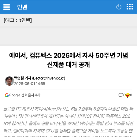
인벤
[태그 : it인벤]
에이서, 컴퓨텍스 2026에서 자사 50주년 기념
신제품 대거 공개
백승철 기자
(
Bector@inven.co.kr
)
2026-06-01 14:55
Google 선호 출처 추가
0
0
글로벌 PC 제조사 에이서(Acer)가 오는 6월 2일부터 5일까지 나흘간 대만 타
이베이 난강 전시센터에서 개최되는 아시아 최대 ICT 전시회 '컴퓨텍스 202
6'에 참가한다. 올해로 창립 50주년을 맞이한 에이서는 특별 전시 부스를 마련
하고, 엔비디아의 차세대 GPU를 탑재한 플래그십 게이밍 노트북과 고성능 핸