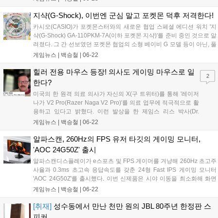
인체공학 라인업인 LIFT 마우스와 Wave Keys 키보드 등을 포함한 다양
한 생산성 제품을 최대 28% 할인된 혜택으로 선보인다....
지샥(G-Shock), 이번엔 군심 말고 포켓몬 덕후 저격한다!
카시오(CASIO)가 포켓몬스터와의 새로운 협업 스페셜 에디션 워치 '지
샥(G-Shock) GA-110PKM-7A(이하 포켓몬 지샥)'를 준비 중인 것으로 알
려졌다. 그 간 선보였던 포켓몬 협업의 소형 베이비 G 모델 등이 아닌, 풀
사이즈 지샥이라는 점에서 의미 있다. 반투명한 레진 소재의 GA-100 케
게임뉴스 |
백승철
|
06-22
이스를 기반으로 한 포켓몬 지샥은 좌측 9시 방향의 포켓볼과 피카츄를
형상화한 미니 다이얼이 돋보이는 디자인을 갖추고 있다. 우측 3시 방향
힐러 전용 마우스 등장! 의사도 게이밍 마우스로 일
2
의 초창기 포켓몬 로고, 그 외에 시계를 둘러싸고 있는 전체적인 빨간색,
한다?
파란색, 초록색의 텍스트는 포켓몬스터 게임 시리즈의 초창기를 상징하
미국의 한 원격 의료 의사가 자신의 X(구 트위터)를 통해 '레이저
는 적, 녹, 청의 색감으로 구성되어 있다....
나가 V2 Pro(Razer Naga V2 Pro)'를 의료 업무에 적극적으로 활
용하고 있다고 밝혔다. 이런 발상을 한 제임스 리스 박사(Dr.
James Ries)는 응급 진료, 정신 건강, 체중 관리 등 미국 대부분
게임뉴스 |
백승철
|
06-22
지역에서 원격 진료 서비스를 제공하는 트웬티 마일 메디컬의 설
립자다. 레이저 나가는 측면에만 12개, 도합 19개의 버튼과 듀얼
알파스캔, 260Hz의 FPS 유저 타깃의 게이밍 모니터,
모드 스크롤 휠로 무장하여 MMORPG 전용 마우스로 알려져 있
'AOC 24G50Z' 출시
는데, 해당 의사는 각 버튼에 매크로 기능을 할당하여 복잡한 의
알파스캔디스플레이가 e스포츠 및 FPS 게이머를 겨냥해 260Hz 초고주
료 워크플로를 단순화했다고 한다....
사율과 0.3ms 초고속 응답속도를 갖춘 24형 Fast IPS 게이밍 모니터
'AOC 24G50Z'를 출시했다. 이번 신제품은 시야 이동을 최소화해 화면
전체를 한눈에 파악할 수 있는 24인치 크기에 가변 주사율 동기화 기술
게임뉴스 |
백승철
|
06-22
을 더해, 발로란트나 CS2 등 정밀한 트래킹과 빠른 화면 전환이 요구되
는 플레이 환경에서 안정적인 화면을 제공하는 것이 특징이다....
[취재]
성수동에서 만난 천만 원의 JBL 80주년 한정판 스
피커