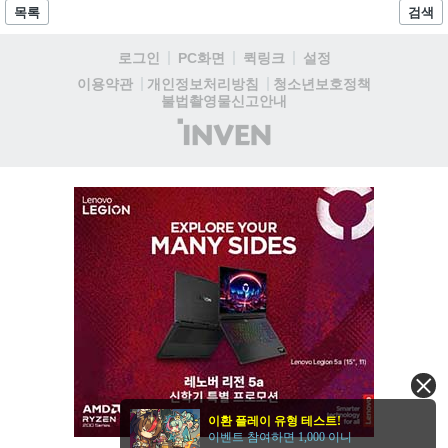
이크 디자인을 함께 선보이며 브랜드 비주얼 아이덴티티 리뉴얼을 선언
목록
검색
했다....
로그인
PC화면
퀵링크
설정
청소년보호정책
이용약관
개인정보처리방침
불법촬영물신고안내
(주)
인
벤
이환 플레이 유형 테스트!
이벤트 참여하면 1,000 이니