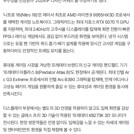
우수성을 인정받아 '2026 iF 디자인 어워드'를 수상하기도 했다.
'니트로 16(Nitro 16)'은 에이서 최초로 AMD 라이젠 9 9955HX3D 프로세서
를 채택한 게이밍 노트북이다. 그래픽카드는 최대 지포스 RTX 5070 Ti GPU
를 지원하며, 최대 240Hz의 고주사율 디스플레이를 탑재해 화면 전환이 빠른
FPS나 레이싱 게임에서도 끊김 없이 부드러운 화면을 보여준다. 냉각 시스템
으로는 듀얼 팬 기반의 쿼드 흡기·배기 설계를 적용해 장시간 고사양 게임을 구
동하더라도 안정적인 프레임 유지를 돕는다.
휴대용 게이밍 시장을 겨냥한 프레데터 브랜드의 신규 게이밍 핸드헬드 기기
'프레데터 아틀라스 8(Predator Atlas 8)'도 현장에서 공개된다. 최대 인텔 Ar
c G3 Extreme 프로세서와 인텔 Arc B390 그래픽을 탑재해, 언제 어디서나
고성능 패키지 게임을 원활하게 즐길 수 있는 휴대성과 게이밍 환경을 동시에
만족시킨다.
디스플레이 부문에서는 별도의 3D 안경을 착용하지 않고도 입체 화면을 감상
할 수 있는 글래스 프리 3D 기술이 적용된 '프레데터 XB273K 3D' 모니터가
전시된다. 현장 방문객들은 안경 없이도 입체감을 느낄 수 있는 차세대 게이밍
및 엔터테인먼트 환경을 직접 체험해 볼 수 있다.