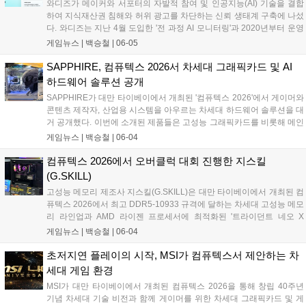
와디즈가 메이커와 서포터의 자발적 참여 및 인공지능(AI) 기술을 결합
이다. 퍼시스 직원들의 실제 근무 공간과 고객 체험 및 상담 공간으로 운
하여 지식재산권 침해와 허위 광고를 차단하는 신뢰 생태계 구축에 나섰
영되어, 방문 고객이 로지텍의 화상회의 솔루션이 적용된 업무 환경을
다. 와디즈는 지난 4월 도입한 '전 과정 AI 모니터링'과 2020년부터 운영
직접 확인하고 자사에 적합한 구축 방향을 검토할 수 있도록 했다....
해 온 이용자 신고하기 기능을 연계해 기술적 탐지가 어려운 이미지 무
게임뉴스 |
백승철
|
06-05
단 활용 및 유사 프로젝트 생성 등의 부정행위를 실시간으로 방어하고
있다. 이번 시스템 고도화를 통해 창작자의 독창적인 아이디어가 무단
SAPPHIRE, 컴퓨텍스 2026서 차세대 그래픽카드 및 AI
도용되는 피해를 예방하고, 플랫폼 운영의 투명성을 한층 높일 전망이
하드웨어 솔루션 공개
다....
SAPPHIRE가 대만 타이베이에서 개최된 '컴퓨텍스 2026'에서 게이머와
콘텐츠 제작자, 산업용 시스템을 아우르는 차세대 하드웨어 솔루션을 대
거 공개했다. 이번에 소개된 제품들은 고성능 그래픽카드를 비롯해 메인
보드, 임베디드 플랫폼, AI 기반 솔루션 등으로 구성됐다. 특히 고사양 게
게임뉴스 |
백승철
|
06-04
임 플레이 시 안정적인 프레임 유지와 효과적인 발열 제어를 가능하게
하는 독자적인 냉각 기술이 적용되었다....
컴퓨텍스 2026에서 오버클럭 대회 진행한 지스킬
(G.SKILL)
고성능 메모리 제조사 지스킬(G.SKILL)은 대만 타이베이에서 개최된 컴
퓨텍스 2026에서 최고 DDR5-10933 규격에 달하는 차세대 고성능 메모
리 라인업과 AMD 라이젠 프로세서에 최적화된 '트라이던트 네오 X
RGB' 시리즈를 대거 공개했다. 지스킬은 난강 1홀 메인 부스에 '익스트
게임뉴스 |
백승철
|
06-04
림 모드 스테이지 2026' 무대를 마련하고, 전 세계 하드웨어 마니아들을
위한 메모리 오버클럭 대회를 진행했다. 브랜드의 오버클럭 기술 제고
초저지연 플레이의 시작, MSI가 컴퓨텍스서 제안하는 차
방향성을 보여주는 이번 전시에서는 고사양 게임 환경과 극한의 연산 환
세대 게임 환경
경을 겨냥한 다채로운 튜닝 PC 및 고성능 메모리가 구동되는 모습이 실
MSI가 대만 타이베이에서 개최된 컴퓨텍스 2026을 통해 창립 40주년
시간으로 시연됐다....
기념 차세대 기술 비전과 함께 게이머를 위한 차세대 그래픽카드 및 게