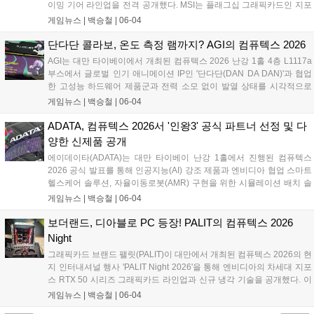
이밍 기어 라인업을 전격 공개했다. MSI는 플래그십 그래픽카드인 지포
스 RTX 5090 32G 라이트닝 Z를 비롯해 초저지연 입력 환경을 지원하는
게임뉴스 |
백승철
|
06-04
STRIKE 시리즈 키보드, 유·무선 네트워크 트래픽을 최적화하는 RadiX
WiFi 7 게이밍 라우터 등을 선보이며 게임 플레이 환경 최적화를 위한 풀
단다단 콜라보, 온도 측정 램까지? AGI의 컴퓨텍스 2026
스택 통합 역량을 입증했다....
AGI는 대만 타이베이에서 개최된 컴퓨텍스 2026 난강 1홀 4층 L1117a
부스에서 글로벌 인기 애니메이션 IP인 '단다단(DAN DA DAN)'과 협업
한 고성능 하드웨어 제품군과 전력 소모 없이 발열 상태를 시각적으로
확인할 수 있는 '큐 시리즈 서모크로믹 테크' 색상 감지 방열판 기술을 공
게임뉴스 |
백승철
|
06-04
식 발표했다. 이번 행사에서 공개된 고속 DDR5 메모리와 차세대 고성능
SSD 라인업은 게이머들의 시스템 로딩 속도 단축 및 안정적인 발열 제
ADATA, 컴퓨텍스 2026서 '인왕3' 공식 파트너 선정 및 다
어 환경을 제공할 것으로 기대된다....
양한 신제품 공개
에이데이타(ADATA)는 대만 타이베이 난강 1홀에서 진행된 컴퓨텍스
2026 공식 발표를 통해 인공지능(AI) 강조 제품과 엔비디아 협업 스마트
헬스케어 솔루션, 자율이동로봇(AMR) 구현을 위한 시뮬레이션 배치 솔
루션을 전시했다. 이와 함께 게이머를 위한 하드웨어 브랜드 XPG의 고
게임뉴스 |
백승철
|
06-04
성능 섀시 및 쿨링 솔루션을 다수 출품했다. 특히, 게이밍 브랜드 XPG의
하드웨어 신제품과 엔비디아 협업 솔루션을 대거 공개하며 XPG는 신작
보더랜드, 디아블로 PC 등장! PALIT의 컴퓨텍스 2026
게임 '인왕 3(NIOH 3)'의 공식 게이밍 파트너로서 고성능 게이밍 환경을
Night
적극 지원하겠다는 포부를 밝혔다....
그래픽카드 브랜드 팰릿(PALIT)이 대만에서 개최된 컴퓨텍스 2026의 현
지 인터내셔널 행사 'PALIT Night 2026'을 통해 엔비디아의 차세대 지포
스 RTX 50 시리즈 그래픽카드 라인업과 신규 냉각 기술을 공개했다. 이
번 행사에서 PALIT은 게이머가 직접 외형을 편집할 수 있는 DIY 플랫폼
게임뉴스 |
백승철
|
06-04
'PALIT Maker' 기반의 커스텀 PC와 GAMEROCK 시리즈의 새로운 스네