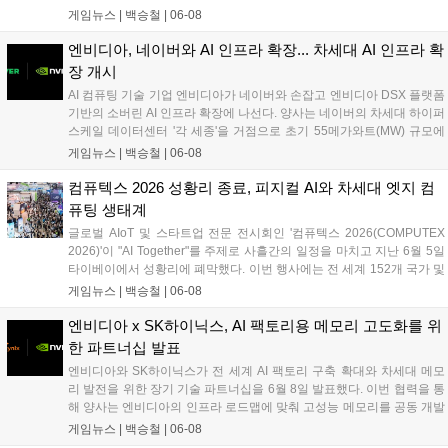
Lumina Pro OLED 디스플레이를 탑재해 고해상도 그래픽 작업과 부드
게임뉴스 |
백승철
|
06-08
러운 화면 전환을 지원하는 것이 특징이다. 32GB LPDDR5X RAM과
1TB PCIe 4.0 SSD를 바탕으로 안정적인 구동 환경을 제공하며, 온디바
엔비디아, 네이버와 AI 인프라 확장... 차세대 AI 인프라 확
이스 AI 기능 처리를 위한 최대 80 TOPS 성능의 NPU를 갖췄다....
장 개시
AI 컴퓨팅 기술 기업 엔비디아가 네이버와 손잡고 엔비디아 DSX 플랫폼
기반의 소버린 AI 인프라 확장에 나선다. 양사는 네이버의 차세대 하이퍼
스케일 데이터센터 '각 세종'을 거점으로 초기 55메가와트(MW) 규모에
서 향후 기가와트(GW)급까지 확장되는 대규모 AI 팩토리를 구축할 계획
게임뉴스 |
백승철
|
06-08
이다. 이번 협력을 통해 네이버는 엔비디아의 풀스택 AI 플랫폼과 소프트
웨어를 도입하여 국내외 산업계를 위한 에이전틱 AI 서비스 및 차세대 하
컴퓨텍스 2026 성황리 종료, 피지컬 AI와 차세대 엣지 컴
이퍼클로바X 모델 고도화를 본격화한다....
퓨팅 생태계
글로벌 AIoT 및 스타트업 전문 전시회인 '컴퓨텍스 2026(COMPUTEX
2026)'이 "AI Together"를 주제로 사흘간의 일정을 마치고 지난 6월 5일
타이베이에서 성황리에 폐막했다. 이번 행사에는 전 세계 152개 국가 및
지역에서 11만 1,312명의 바이어가 방문했으며, 인텔, 퀄컴, 마벨, NXP
게임뉴스 |
백승철
|
06-08
등 글로벌 빅테크 기업의 최고경영진이 대거 참석해 차세대 고성능 컴퓨
팅 및 게이밍 환경의 핵심이 될 AI 기술의 미래 청사진을 제시했다. 특히
엔비디아 x SK하이닉스, AI 팩토리용 메모리 고도화를 위
가상 공간을 넘어 실제 하드웨어 제어와 연동되는 피지컬 AI 기술과 에이
한 파트너십 발표
수스(ASUS), 트랜센드 등 주요 제조사들의 지속가능한 하드웨어 생태계
엔비디아와 SK하이닉스가 전 세계 AI 팩토리 구축 확대와 차세대 메모
가 집중 조명되며 전 세계 게이머들과 산업 관계자들의 이목을 집중시켰
리 발전을 위한 장기 기술 파트너십을 6월 8일 발표했다. 이번 협력을 통
다....
해 양사는 엔비디아의 인프라 로드맵에 맞춰 고성능 메모리를 공동 개발
하며, 개인용 PC 시장을 겨냥한 '엔비디아 RTX 스파크(RTX Spark) PC'
게임뉴스 |
백승철
|
06-08
전용 메모리 개발도 함께 진행한다. 양사는 수년간 이어온 공동 엔지니