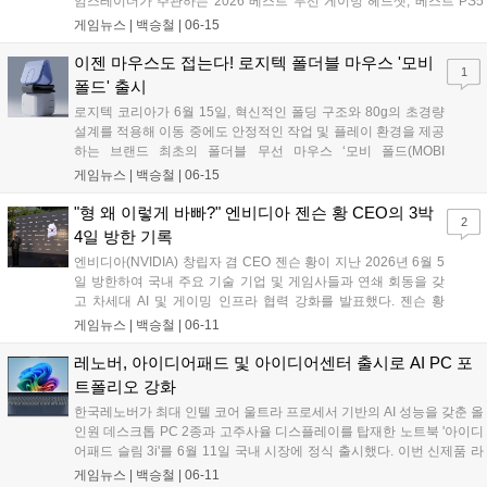
임스레이더가 주관하는 2026 베스트 무선 게이밍 헤드셋, 베스트 PS5
헤드셋, 베스트 럭셔리 닌텐도 스위치 헤드셋 등 3개 부문에 선정됐다.
게임뉴스 |
백승철
|
06-15
이번 시상에서 아크티스 노바 프로 옴니는 고해상도 사운드 출력 기술과
최대 4개의 오디오 소스를 동시에 믹스하여 재생하는 기술력을 인정받
이젠 마우스도 접는다! 로지텍 폴더블 마우스 '모비
1
았다....
폴드' 출시
로지텍 코리아가 6월 15일, 혁신적인 폴딩 구조와 80g의 초경량
설계를 적용해 이동 중에도 안정적인 작업 및 플레이 환경을 제공
하는 브랜드 최초의 폴더블 무선 마우스 ‘모비 폴드(MOBI
FOLD)’를 국내에 정식 출시했다. 이번 신제품은 외부 업무 공간
게임뉴스 |
백승철
|
06-15
이나 출장지 등 다양한 환경에서 노트북 및 모바일 기기를 활용하
는 사용자를 겨냥해, 주머니에 들어가는 컴팩트한 크기와 강화된
"형 왜 이렇게 바빠?" 엔비디아 젠슨 황 CEO의 3박
2
배터리 효율을 갖춘 것이 특징이다. 터치 패널을 통한 정밀한 조
4일 방한 기록
작과 최대 3대의 기기를 동시에 연결하는 이지 스위치 기능을 지
엔비디아(NVIDIA) 창립자 겸 CEO 젠슨 황이 지난 2026년 6월 5
원해 멀티 디바이스 환경에서의 생산성을 한층 끌어올렸다....
일 방한하여 국내 주요 기술 기업 및 게임사들과 연쇄 회동을 갖
고 차세대 AI 및 게이밍 인프라 협력 강화를 발표했다. 젠슨 황
CEO는 e스포츠 구단 T1의 배이스캠프를 비롯한 서울 주요 PC방
게임뉴스 |
백승철
|
06-11
을 방문해 윈도우 PC를 재정의하는 신규 슈퍼칩 '엔비디아 RTX
스파크(RTX Spark)'를 게이머들에게 공개했다. 이번 방한은 한국
레노버, 아이디어패드 및 아이디어센터 출시로 AI PC 포
의 강력한 IT 인프라를 기반으로 차세대 그래픽 기술 및 AI 생태계
트폴리오 강화
의 글로벌 거점을 공고히 하기 위해 마련됐다....
한국레노버가 최대 인텔 코어 울트라 프로세서 기반의 AI 성능을 갖춘 올
인원 데스크톱 PC 2종과 고주사율 디스플레이를 탑재한 노트북 '아이디
어패드 슬림 3i'를 6월 11일 국내 시장에 정식 출시했다. 이번 신제품 라
인업은 인텔의 최신 프로세서와 향상된 내장 그래픽을 통해 일상적인 업
게임뉴스 |
백승철
|
06-11