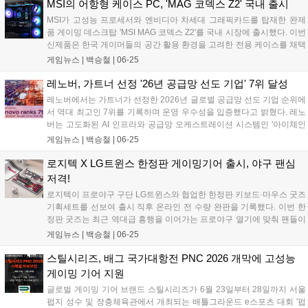
모두 강력한 가스 스프링 구조를 채택하여 장시간 게임 플레이나 작업
MSI의 어항형 케이스 PC, 'MAG 코덱스 Z2' 국내 출시
시 유저가 원하는 최적의 시각적 몰입감을 제공하도록 설계된 것이 특징
MSI가 고성능 프로세서와 엔비디아 차세대 그래픽카드를 탑재한 완제
이다....
품 게이밍 데스크탑 'MSI MAG 코덱스 Z2'를 국내 시장에 출시했다. 이번
신제품은 한국 게이머들의 공간 활용 환경을 고려한 전용 케이스를 채택
하고 온디바이스 AI 처리 능력을 강화한 것이 특징이다. 프리랜서 크리에
게임뉴스 |
백승철
|
06-25
이터와 개발자는 물론 고사양 게임을 즐기는 유저들을 타깃으로, 장시간
구동에도 안정적인 컴퓨팅 환경을 제공하도록 설계되었다....
레노버, 가트너 선정 '26년 공급망 선도 기업' 7위 달성
레노버에서는 가트너가 선정한 2026년 글로벌 공급망 선도 기업 순위에
서 역대 최고인 7위를 기록하며 운영 우수성을 입증했다고 밝혔다. 레노
버는 고도화된 AI 인프라와 공급망 오케스트레이션 시스템인 '아이체인
(iChain)'을 통해 의사결정 및 분석 작업 시간을 대폭 단축했다. 가트너가
게임뉴스 |
백승철
|
06-25
매년 발표하는 '공급망 선도 상위 25개 기업'은 재무 성과, ESG 지표, 업
계 전문가 평판 등을 종합적으로 평가하는 권위 있는 순위로 올해 22년
로지텍 X LG트윈스 한정판 게이밍기어 출시, 야구 팬심
째를 맞이했다. 레노버는 지난 2023년 8위, 2024년 10위, 2025년 8위에
저격!
이어 올해 7위에 오르며 지속적인 상승세를 기록 중이다....
로지텍이 프로야구 구단 LG트윈스와 협업한 한정판 키보드·마우스 굿즈
기획세트를 선보여 출시 직후 온라인 전 수량 완판을 기록했다. 이번 한
정판 굿즈는 최근 역대급 흥행을 이어가는 프로야구 열기에 맞춰 팬들이
경기장 밖 데스크 환경에서도 응원의 즐거움을 이어갈 수 있도록 기획되
게임뉴스 |
백승철
|
06-25
었으며, 오는 7월 3일부터는 잠실야구장 내 오프라인 스토어에서 일부
수량이 추가로 판매될 예정이다....
스틸시리즈, 배그 국가대항전 PNC 2026 개막에 고성능
게이밍 기어 지원
글로벌 게이밍 기어 브랜드 스틸시리즈가 6월 23일부터 28일까지 서울
펍지 성수 및 장충체육관에서 개최되는 배틀그라운드 e스포츠 대회 '펍