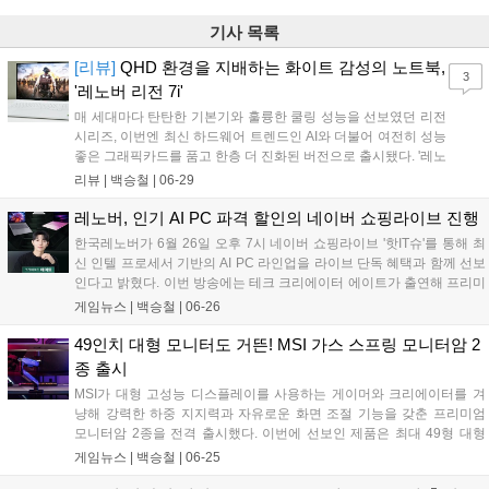
기사 목록
[리뷰]
QHD 환경을 지배하는 화이트 감성의 노트북,
3
'레노버 리전 7i'
매 세대마다 탄탄한 기본기와 훌륭한 쿨링 성능을 선보였던 리전
시리즈, 이번엔 최신 하드웨어 트렌드인 AI와 더불어 여전히 성능
좋은 그래픽카드를 품고 한층 더 진화된 버전으로 출시됐다. '레노
버 리전 7i'는 인텔의 최신 코어 울트라 프로세서와 엔비디아 지포
리뷰 |
백승철
|
06-29
스 RTX 50 시리즈를 탑재한 프리미엄 AI 게이밍 노트북이다. 훌
륭한 사양도 돋보이지만, 게이밍 노트북에서 선택지가 좁은 편인
레노버, 인기 AI PC 파격 할인의 네이버 쇼핑라이브 진행
흰색 제품인 점도 매력적인 부분이다....
한국레노버가 6월 26일 오후 7시 네이버 쇼핑라이브 '핫IT슈'를 통해 최
신 인텔 프로세서 기반의 AI PC 라인업을 라이브 단독 혜택과 함께 선보
인다고 밝혔다. 이번 방송에는 테크 크리에이터 에이트가 출연해 프리미
엄 AI 노트북 '요가 슬림 7i 울트라 아우라 에디션'을 비롯한 신제품들을
게임뉴스 |
백승철
|
06-26
소개하며, 제품별 할인 및 적립을 더해 최대 22.6%의 혜택을 제공한다....
49인치 대형 모니터도 거뜬! MSI 가스 스프링 모니터암 2
종 출시
MSI가 대형 고성능 디스플레이를 사용하는 게이머와 크리에이터를 겨
냥해 강력한 하중 지지력과 자유로운 화면 조절 기능을 갖춘 프리미엄
모니터암 2종을 전격 출시했다. 이번에 선보인 제품은 최대 49형 대형
모니터를 안정적으로 받쳐주는 싱글 모델 'MSI MPG MT201RG'와 멀티
게임뉴스 |
백승철
|
06-25
태스킹 환경에 특화된 듀얼 모델 'MSI MPG MT201DRG'이다. 두 제품