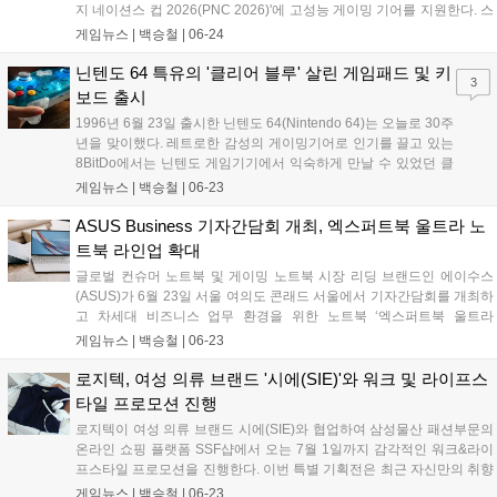
지 네이션스 컵 2026(PNC 2026)'에 고성능 게이밍 기어를 지원한다. 스
틸시리즈는 이번 대회에 FPS 장르에 최적화된 무선 게이밍 헤드셋 '아크
게임뉴스 |
백승철
|
06-24
티스 노바 7 Gen 2'를 비롯한 주요 장비들을 제공하여 선수들의 플레이
를 돕는다. 2026 펍지 글로벌 시리즈 공식 스폰서인 스틸시리즈는 디펜
닌텐도 64 특유의 '클리어 블루' 살린 게임패드 및 키
3
딩 챔피언 베트남과 대한민국을 포함한 총 24개국 대표팀이 격돌하는 이
보드 출시
번 대회를 통해 자사의 하드웨어 기술력을 선보인다....
1996년 6월 23일 출시한 닌텐도 64(Nintendo 64)는 오늘로 30주
년을 맞이했다. 레트로한 감성의 게이밍기어로 인기를 끌고 있는
8BitDo에서는 닌텐도 게임기기에서 익숙하게 만날 수 있었던 클
리어 블루(Clear Blue) 색상의 기계식 키보드와 얼티메이트
게임뉴스 |
백승철
|
06-23
2(Ultimate 2) 무선 게임패드를 출시한다. 색감 자체는 닌텐도 64
의 클리어 블루 모델에서 따온 것으로 보인다. 밝은 청록색에 반
ASUS Business 기자간담회 개최, 엑스퍼트북 울트라 노
투명 처리되어 있는 해당 모델은 닌텐도 게임보이에서도 종종 만
트북 라인업 확대
날 수 있는 색상이었다....
글로벌 컨슈머 노트북 및 게이밍 노트북 시장 리딩 브랜드인 에이수스
(ASUS)가 6월 23일 서울 여의도 콘래드 서울에서 기자간담회를 개최하
고 차세대 비즈니스 업무 환경을 위한 노트북 ‘엑스퍼트북 울트라
(ExpertBook Ultra)’를 공개했다. 이번 신제품은 초경량 설계와 고해상도
게임뉴스 |
백승철
|
06-23
고주사율 디스플레이를 갖춰 외부 이동이 잦은 전문가와 크리에이터의
작업 및 그래픽 출력 환경을 개선한 것이 특징이다. 에이수스는 엑스퍼
로지텍, 여성 의류 브랜드 '시에(SIE)'와 워크 및 라이프스
트북 울트라를 비롯한 신규 라인업을 공식 스토어 및 주요 오픈마켓을
타일 프로모션 진행
통해 당일부터 본격적인 판매에 돌입한다고 밝혔다....
로지텍이 여성 의류 브랜드 시에(SIE)와 협업하여 삼성물산 패션부문의
온라인 쇼핑 플랫폼 SSF샵에서 오는 7월 1일까지 감각적인 워크&라이
프스타일 프로모션을 진행한다. 이번 특별 기획전은 최근 자신만의 취향
으로 업무 공간을 꾸미는 소비자를 위해 마련되었으며, 로지텍의 대표
게임뉴스 |
백승철
|
06-23