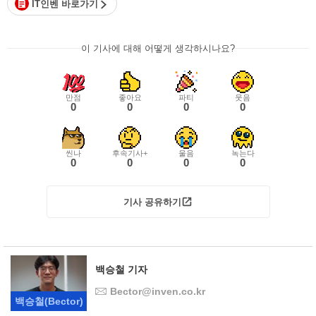
IT인벤 바로가기
이 기사에 대해 어떻게 생각하시나요?
만점
좋아요
파티
웃음
0
0
0
0
씬나
후속기사+
울음
녹는다
0
0
0
0
기사 공유하기
백승철 기자
Bector@inven.co.kr
백승철
(Bector)