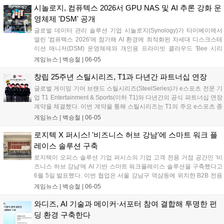
어링 협력을 기반으로 최첨단 모델 훈련부터 차세대 PC 및 로보틱스 컴
시놀로지, 컴퓨텍스 2026서 GPU NAS 및 AI 추론 강화 운
퓨팅 플랫폼까지 아우르는 고성능 반도체 생태계를 구축할 방침이다....
영체제 'DSM' 공개
글로벌 데이터 관리 솔루션 기업 시놀로지(Synology)가 타이베이에서
열린 '컴퓨텍스 2026'에 참가해 AI 환경에 최적화된 차세대 디스크스테
이션 매니저(DSM) 운영체제와 개인용 프라이빗 클라우드 'Bee 시리
즈'를 포함한 신규 라인업을 전격 공개했다. 이번 신제품군은 하드웨어
게임뉴스 |
백승철
|
06-05
가속 유연성을 높이고 AI 기반의 지능형 데이터 관리 기능을 대거 통합한
것이 특징이다. 대용량 미디어 파일 백업이 잦은 크리에이터와 게이머,
창립 25주년 스틸시리즈, T1과 다년간 파트너십 연장
그리고 엔터프라이즈 인프라를 아우르는 차세대 데이터 생태계를 구축
글로벌 게이밍 기어 브랜드 스틸시리즈(SteelSeries)가 e스포츠 전문 기
하겠다는 전략이다....
업 T1 Entertainment & Sports(이하 T1)와 다년간의 공식 파트너십 연장
계약을 체결했다. 이번 계약을 통해 스틸시리즈는 T1의 주요 e스포츠 종
목인 리그 오브 레전드(LoL)와 발로란트(VALORANT) 팀 소속 선수들에
게임뉴스 |
백승철
|
06-05
게 공식 헤드셋을 비롯한 게이밍기어를 지속적으로 지원하게 된다. 양사
는 향후 제품 테스트와 마케팅 활동 등 다양한 프로젝트에서 협력하며
로지텍 X 퍼시스! '비즈니스 허브 강남'에 스마트 워크 플
프리미엄 게이밍 기어의 기술 우수성을 강화할 방침이다....
레이스 솔루션 구축
로지텍이 오피스 솔루션 기업 퍼시스의 기업 고객 전용 거점 공간인 '비
즈니스 허브 강남'에 AI 기반 스마트 워크플레이스 솔루션을 구축했다고
6월 5일 발표했다. 이번 협업은 서울 강남구 역삼동에 위치한 B2B 전용
공간에서 실제 업무 및 고객 상담 환경을 기반으로 진행됐다. 로지텍은
게임뉴스 |
백승철
|
06-05
회의실과 협업 공간 전반에 AI 영상 및 오디오 기술이 적용된 화상회의
솔루션을 도입해 하이브리드 업무 환경에 맞춘 스마트 협업 환경을 구현
와디즈, AI 기술과 메이커·서포터 참여 결합해 투명한 펀
했다. 퍼시스의 '비즈니스 허브 강남'은 강남업무지구(GBD) 내 기업 고객
딩 환경 구축한다
에게 실제 업무 환경 기반의 오피스 경험을 제공하는 실사용 기반 공간