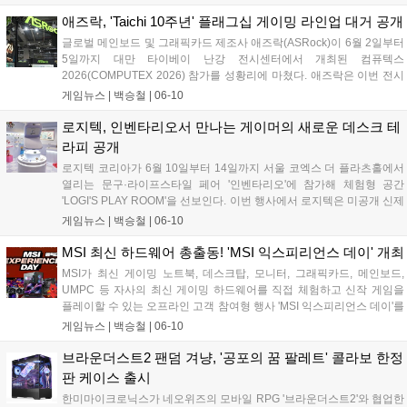
무와 멀티태스킹은 물론, 매끄러운 화면 전환이 필요한 캐주얼 게임 플
레이 환경까지 폭넓게 지원하는 것이 특징이다....
애즈락, 'Taichi 10주년' 플래그십 게이밍 라인업 대거 공개
글로벌 메인보드 및 그래픽카드 제조사 애즈락(ASRock)이 6월 2일부터
5일까지 대만 타이베이 난강 전시센터에서 개최된 컴퓨텍스
2026(COMPUTEX 2026) 참가를 성황리에 마쳤다. 애즈락은 이번 전시
회에서 자사의 플래그십 브랜드인 'Taichi(타이치)'의 10주년 기념 전시
게임뉴스 |
백승철
|
06-10
존을 마련하고, 고성능 게임 환경에 최적화된 메인보드, 고주사율 OLED
게이밍 모니터, 수랭 쿨러, 파워서플라이 등 신제품 라인업을 대거 선보
로지텍, 인벤타리오서 만나는 게이머의 새로운 데스크 테
였다....
라피 공개
로지텍 코리아가 6월 10일부터 14일까지 서울 코엑스 더 플라츠홀에서
열리는 문구·라이프스타일 페어 '인벤타리오'에 참가해 체험형 공간
'LOGI'S PLAY ROOM'을 선보인다. 이번 행사에서 로지텍은 미공개 신제
품인 폴더블 마우스 'MOBI FOLD'와 프리젠터 'SPOTLIGHT 2'를 현장에
게임뉴스 |
백승철
|
06-10
서 최초로 공개했다. 아울러 워너브러더스 디스커버리 글로벌 컨슈머 프
로덕트사와의 협업을 통해 제작된 파워퍼프걸 한정판 굿즈 및 다채로운
MSI 최신 하드웨어 총출동! 'MSI 익스피리언스 데이' 개최
참여형 이벤트를 마련해 데스크 환경 변화를 모색하는 사용자들에게 차
MSI가 최신 게이밍 노트북, 데스크탑, 모니터, 그래픽카드, 메인보드,
별화된 경험을 제공할 계획이다....
UMPC 등 자사의 최신 게이밍 하드웨어를 직접 체험하고 신작 게임을
플레이할 수 있는 오프라인 고객 참여형 행사 'MSI 익스피리언스 데이'를
개최하고 오는 6월 22일까지 참가자를 모집한다. 이번 행사는 6월 27일
게임뉴스 |
백승철
|
06-10
서울 영등포구에 위치한 MSI코리아에서 진행되며, 참가자들은 MSI의
고성능 하드웨어를 통해 신작 게임의 프레임 방어 및 발열 제어 성능을
브라운더스트2 팬덤 겨냥, '공포의 꿈 팔레트' 콜라보 한정
직접 검증하고 다양한 게임 이벤트와 참가자 전용 제품 구매 혜택을 누
판 케이스 출시
릴 수 있다....
한미마이크로닉스가 네오위즈의 모바일 RPG '브라운더스트2'와 협업한