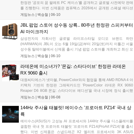
한정판 '공포의 꿈 팔레트 PC 케이스'를 공개하고 글로벌 사전예약 판매
를 진행한다. 이번 신제품은 컴퓨텍스 2026에서 공개된 스페셜 에디션
으로, 인기 캐릭터의 일러스트를 제품 전반에 반영해 게이머의 시각적
게임뉴스 |
백승철
|
06-10
만족도를 높인 점이 특징이다. 제품은 6월 10일부터 사전예약을 진행하
며......
JBL 팝업 스토어 성수동 상륙.. 80주년 한정판 스피커부터
AI 마이크까지
삼성전자의 자회사인 글로벌 라이프스타일 오디오 브랜드 하만
(HARMAN)의 JBL이 오는 6월 19일(금)부터 20일(토)까지 이틀간 서울
성수동 틸테이블에서 신제품 출시 기념 팝업 스토어를 개최하고 최신 오
디오 라인업을 대거 공개한다. 이번 행사에서 JBL은 브랜드 80주년을 기
게임뉴스 |
백승철
|
06-10
념하는 한정판 북쉘프 라우드스피커 'JBL L100 Classic 80'과 게이머 및
콘텐츠 크리에이터의 음성 출력을 보조하는 AI 기반 마이크 2종을 선보
라데온에 미소녀가? '몬길: 스타다이브' 한정판 라데온
이며 청취 및 오디오 환경 중심의 브랜드 경험을 제공할 예정이다....
RX 9060 출시
대원씨티에스가 넷마블, PowerColor와의 협업을 통해 AMD RDNA 4 아
키텍처 기반의 한정판 그래픽카드인 'PowerColor 라데온 RX 9060
Reaper D6 8GB 몬길: 스타다이브 에디션'을 국내 시장에 정식 출시했
다. 이번 신제품은 넷마블의 신작 게임 '몬길: 스타 다이브' IP를 패키징과
게임뉴스 |
백승철
|
06-08
게임 번들에 직접 적용한 콜라보레이션 메인스트림 라인업이다. 부스트
클럭 2990MHz 스펙과 컴팩트한 설계를 갖춰, 실속 있는 게이밍 성능을
144Hz 주사율 태블릿! 에이수스 '프로아트 PZ14' 국내 상
원하거나 소형 PC 환경을 구축하려는 코어 게이머층의 접근성을 넓힌
륙
것이 특징이다....
에이수스(ASUS)가 고성능 AI 프로세서와 144Hz 주사율 디스플레이를
결합한 국내 첫 프로아트 태블릿 ‘프로아트 PZ14(ProArt PZ14)’를 출시
했다. 이번 신제품은 스냅드래곤 X2 엘리트 프로세서와 3K ASUS