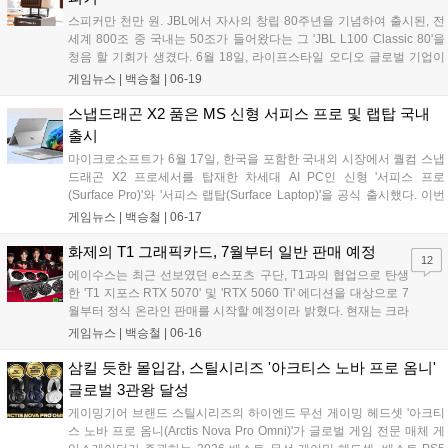
스피커만 천만 원. JBL에서 자사의 창립 80주년을 기념하여 출시된, 전
세계 800조 중 국내는 50조가 들어왔다는 그 'JBL L100 Classic 80'을
청음 할 기회가 생겼다. 6월 18일, 라이프스타일 오디오 글로벌 기업이
자 삼성전자의 자회사인 하만의 JBL 브랜드가 서울 성수동 틸테이블에
게임뉴스 |
백승철
|
06-19
서 신제품 발표 및 체험 행사를 진행했다. 해당 행사는 오는 6월 19일(금)
부터 20일(토) 오전 11시부터 오후 8시까지 더 많은 소비자들과 함께 할
스냅드래곤 X2 품은 MS 신형 서피스 프로 및 랩탑 국내
수 있는 팝업 형태로 진행된다고 한다....
출시
마이크로소프트가 6월 17일, 한국을 포함한 국내외 시장에서 퀄컴 스냅
드래곤 X2 프로세서를 탑재한 차세대 AI PC인 신형 '서피스 프로
(Surface Pro)'와 '서피스 랩탑(Surface Laptop)'을 공식 출시했다. 이번
신제품은 최대 80 TOPS 성능의 NPU를 통해 온디바이스와 클라우드를
게임뉴스 |
백승철
|
06-17
넘나드는 하이브리드 AI 환경을 제공하며, 이전 세대 대비 그래픽 성능을
대폭 끌어올린 것이 특징이다. 국내 론칭을 기념해 네이버 마이크로소프
화제의 T1 그래픽카드, 7월부터 일반 판매 예정
12
트 브랜드 스토어 등 주요 온·오프라인 채널에서 할인 및 사은품 증정 프
에이수스는 최근 선보였던 e스포츠 구단, T1과의 협업으로 탄생
로모션도 함께 진행한다 밝혔다....
한 'T1 지포스 RTX 5070' 및 'RTX 5060 Ti' 에디션을 대상으로 7
월부터 정식 온라인 판매를 시작할 예정이라 밝혔다. 현재는 크라
우드 펀딩 플랫폼, 텀블벅에서 예약 판매를 진행하고 있다. 이번
게임뉴스 |
백승철
|
06-16
제품은 T1 선수들의 역동적인 모습이 담긴 아트워크와 팀 로고를
적용해 소장 가치를 높인 것이 특징이다....
삼킬 듯한 몰입감, 스틸시리즈 '아크티스 노바 프로 옴니'
글로벌 3관왕 달성
게이밍기어 브랜드 스틸시리즈의 하이엔드 무선 게이밍 헤드셋 '아크티
스 노바 프로 옴니(Arctis Nova Pro Omni)'가 글로벌 게임 전문 매체 게