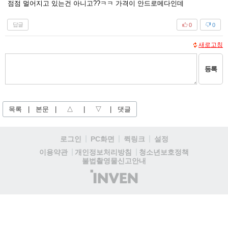
점점 멀어지고 있는건 아니고??ㅋㅋ 가격이 안드로메다인데
답글
0
0
새로고침
등록
목록
|
본문
|
△
|
▽
|
댓글
로그인
PC화면
퀵링크
설정
청소년보호정책
이용약관
개인정보처리방침
불법촬영물신고안내
(주)
인
벤