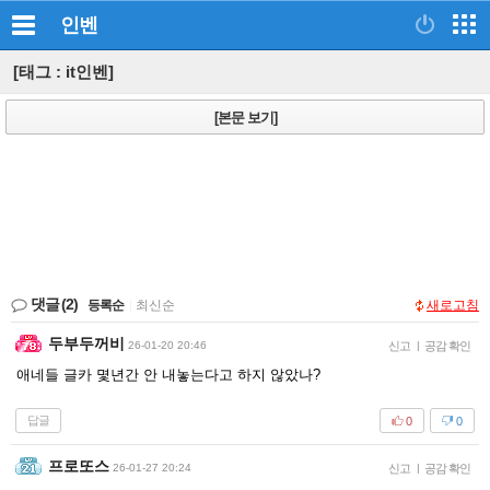
인벤
[태그 : it인벤]
[본문 보기]
댓글
(2)
등록순
|
최신순
새로고침
두부두꺼비
26-01-20 20:46
신고
|
공감 확인
애네들 글카 몇년간 안 내놓는다고 하지 않았나?
답글
0
0
프로또스
26-01-27 20:24
신고
|
공감 확인