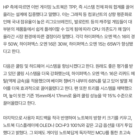
HP 측에 따르면 이번 게이밍 노트북은 TPP, 즉 시스템 전체 파워 합계를 끌어
올리는 설계에 집중했다고 말했다. 이는 그래픽 등 컴포넌트의 상향 평준화로
인해 국내 점유율이 높은 리그오브레전드, 발로란트 등의 캐주얼 게임들이 대
부분의 제품들에서 쉽게 플레이할 수 있게 됨에 따라 CPU 의존도가 꽤 많이
올라간 시장 환경에 따른 결정이라 말했다. 각각 하이퍼엑스 오멘 맥스 16의 경
우 50W, 하이퍼엑스 오멘 16은 30W, 하이퍼엑스 오멘 15는 65W가 향상됐
다고 한다.
다음은 쿨링 및 하드웨어 시스템을 향상시켰다고 한다. 원래도 좋은 평가를 받
고 있던 쿨링 시스템을 더욱 강화했는데, 하이퍼엑스 오멘 맥스 16은 리퀴드 메
탈(액체 금속)을 적용했으며 베이퍼 챔버가 내부의 68%를 덮고 있어 발열 제
어를 더욱 효과적으로 끌어올렸다고 한다. 팬 또한 트리플 시스템을 채택했으
며, 높이 또한 기존 15mm에서 17mm로 올려 쿨링 성능을 약 15% 수준으로
끌어올렸다고 한다.
마지막으로 사용자 피드백을 적극 반영하여 노트북의 방향 키 크기를 키우고,
노트북 디스플레이에 OLED나 DCI-P3 100%와 같은 고급 옵션을 대거 투입
했다고 밝혔다. 그 외에도 게이밍 노트북답게 독자적인 MCU를 통한 초고속