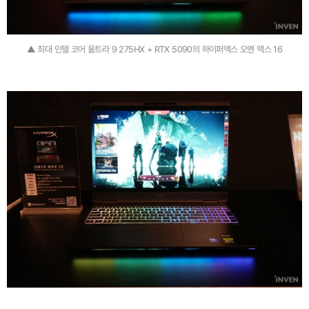
▲ 최대 인텔 코어 울트라 9 275HX + RTX 5090의 하이퍼엑스 오멘 맥스 16