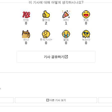
이 기사에 대해 어떻게 생각하시나요?
만점
좋아요
파티
웃음
0
2
1
0
씬나
후속기사+
울음
녹는다
0
0
0
0
기사 공유하기
r
다른 기사 보기