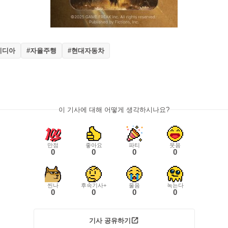
비디아
#자율주행
#현대자동차
이 기사에 대해 어떻게 생각하시나요?
만점
좋아요
파티
웃음
0
0
0
0
씬나
후속기사+
울음
녹는다
0
0
0
0
기사 공유하기