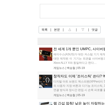
목록
|
본문
|
△
|
▽
|
댓글
전 세계 1개 뿐인 UMPC, 사이버펑
에이수스(ASUS)가 대만 커스텀 기기 제작팀
대만 제작된 이 기기는 외관을 사이버펑크 
Xbox ALLY X와 동일하다고 한다....
게임뉴스 |
백승철
|
05-19
창작자도 이제 '조이스틱' 쓴다? 엑스
디지털 아트 브랜드 엑스피펜(XPPen)이 5
의 사용자 지정 버튼과 다기능 조이스틱, 
연결 방식과 장시간 편집 시 손목 피로를 
게임뉴스 |
백승철
|
05-19
램 간섭 멈춰! 낮은 높이 자랑하는 메