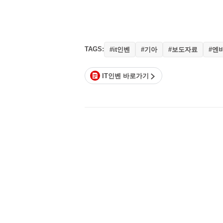
TAGS:
#it인벤
#기아
#보도자료
#엔
IT인벤 바로가기