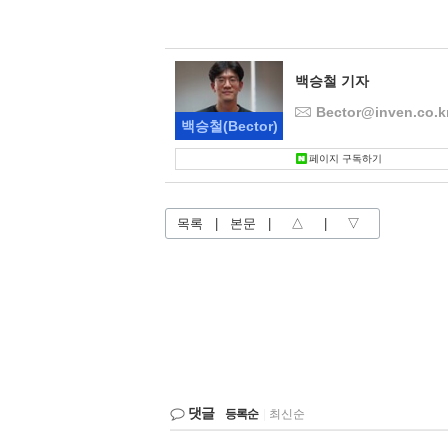
백승철 기자
Bector@inven.co.k
백승철
(Bector)
페이지 구독하기
목록
|
본문
|
△
|
▽
댓글
등록순
|
최신순