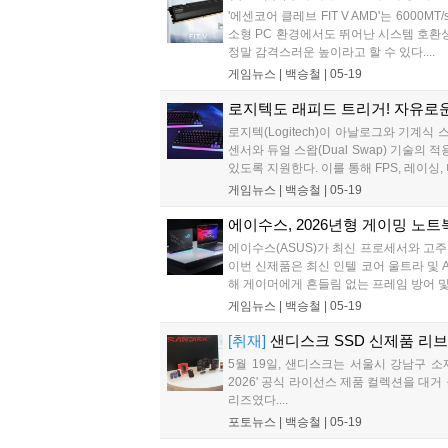
'에센코어 클레브 FIT V AMD'는 600
소형 PC 환경에서도 뛰어난 시스템 호환성
정말 감격스러운 높이라고 할 수 있다....
게임뉴스 |
백승철
|
05-19
로지텍도 래피드 트리거! 자유로운 
로지텍(Logitech)이 아날로그와 기계식
센서와 듀얼 스왑(Dual Swap) 기술의
있도록 지원한다. 이를 통해 FPS, 레이싱
게임뉴스 |
백승철
|
05-19
에이수스, 2026년형 게이밍 노트북 '
에이수스(ASUS)가 최신 프로세서와 고주사율
이번 신제품은 최신 인텔 코어 울트라 및 
해 게이머에게 흔들림 없는 프레임 방어 및
게임뉴스 |
백승철
|
05-19
[취재]
샌디스크 SSD 신제품 리브랜
5월 19일, 샌디스크는 서울시 강남구 소
2026' 공식 라이선스 제품 컬렉션을 대거 
리즈였다....
포토뉴스 |
백승철
|
05-19