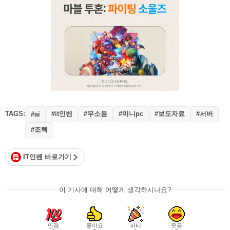
TAGS:
#it인벤
#무소음
#미니pc
#보도자료
#서버
#ai
#조텍
IT인벤 바로가기
이 기사에 대해 어떻게 생각하시나요?
만점
좋아요
파티
웃음