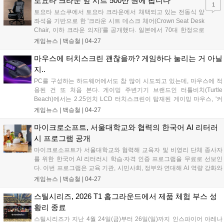
토요타 크라운 앞 시트 500만 원에 팝니다
1
Gaming)' 노트북이 떠오르고 있다....
토요타 보쇼쿠에서 토요타 크라운에서 채택되고 있는 전동식 앞
좌석을 기반으로 한 '크라운 시트 데스크 체어(Crown Seat Desk
Chair, 이하 크라운 의자)'를 공개했다. 일본에서 70대 한정으로
생산되며, 가격은 약 515만 원으로, 토요타 크라운 기본형의 대략
게임뉴스 |
백승철
|
04-27
10% 되는 가격이다. 전동 조절 기능, 통풍과 열선 기능, 내장 배터
리, 그리고 킥은 안전벨트 버클인데, 그냥 모형이 아닌 USB-C 기
마우스에 터치스크린 괜찮을까? 게임하다 눌리는 거 아닐
능을 지원한다. 전동 조절, 말 그대로 수동식이 아닌 전동식으로
지..
등받이의 각도와 높이, 허리지지대, 기울기를 조절할 수 있는 기
PC를 구성하는 하드웨어에서도 참 많이 시도되고 있는데, 마우스에 적
능이다. 통풍과 열선의 경우 3단계 조절까지 가능하다....
용된 건 또 처음 본다. 게이밍 주변기기 브랜드인 터틀비치(Turtle
Beach)에서는 2.25인치 LCD 터치스크린이 탑재된 게이밍 마우스, '커
맨드 시리즈 MC7 마우스(Command Series MC7 Mouse, 이하 MC7)'를
게임뉴스 |
백승철
|
04-27
공개했다. 아무래도 가장 돋보이는 부분은 계속해서 얘기하고 있는 2.25
인치의 LCD 터치스크린이다. 기본적으로는 사용하고 있는 PC의 CPU
마이크로소프트, 서울대학교와 협력의 한국어 AI 리터러
온도라던가, 터치가 가능함에 따라 마이크 및 음량 음소거 버튼 등을 넣
시 프로그램 공개
고 사용할 수 있다....
마이크로소프트가 서울대학교와 협력해 교육자 및 비영리 단체 종사자
를 위한 한국어 AI 리터러시 학습∙자격 인증 프로그램을 무료로 선보인
다. 이번 프로그램은 교육 기관, 시민사회, 정부와 연대해 AI 역량 강화와
공신력 있는 자격 인증 기회를 확대한다는 '마이크로소프트 엘리베이트
게임뉴스 |
백승철
|
04-27
(Microsoft Elevate)'의 글로벌 약속의 일환으로 추진됐다. 국내 교육 현
장과 사회 문제 해결 영역에서 변화를 이끄는 주체들의 책임 있는 AI 활
스틸시리즈, 2026 T1 홈그라운드에서 제품 체험 부스 성
용을 지원하기 위해 마련됐다....
황리 종료
스틸시리즈가 지난 4월 24일(금)부터 26일(일)까지 인스파이어 아레나