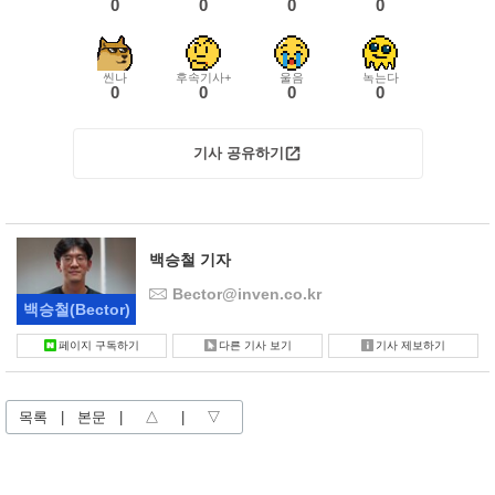
0
0
0
0
씬나
후속기사+
울음
녹는다
0
0
0
0
기사 공유하기
백승철 기자
Bector@inven.co.kr
백승철
(Bector)
페이지 구독하기
다른 기사 보기
기사 제보하기
목록
|
본문
|
△
|
▽