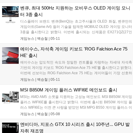
추첨을 통해 현장에서 다인 팀을 구성하여 함께 대회를 즐길 수 있도록
지원될 예정이다....
벤큐, 최대 500Hz 지원하는 모비우스 OLED 게이밍 모니
터 3종 출시
디스플레이 브랜드 벤큐(BenQ)는 초고주사율과 OLED 화질, 벤큐만의
게임아트(Game Art) 컬러 기술을 탑재한 MOBIUZ OLED 게이밍 모니터
3종을 출시한다고 밝혔다. 이번에 출시되는 신제품은 EX271QZ(27인
치, QHD, 500Hz), EX271UZ(27인치, 4K UHD, 240Hz), EX321UZ(32
게임뉴스 |
백승철
|
05-11
인치, 4K UHD, 240Hz)이며, 세 모델 모두 QD-OLED 패널을 탑재하여
뛰어난 명암 표현과 초고주사율 성능을 바탕으로, AAA 패키지 게임부터
에이수스, 자석축 게이밍 키보드 'ROG Falchion Ace 75
FPS까지 모든 게임에 더욱 편리하고 몰입감 있는 게임 환경을 제공한
HE' 출시
다....
에이수스는 압도적인 속도와 정밀한 컨트롤을 자랑하는 차세대 자석축
기반의 게이밍 키보드 'ROG Falchion Ace 75 HE'를 출시한다고 밝혔다.
이번에 선보이는 ROG Falchion Ace 75 HE는 게이머들이 가장 선호하
는 75% 레이아웃을 채택해, 키보드 사용 시에 반응성을 높이고 풀배열
게임뉴스 |
백승철
|
05-11
키보드 대비 넉넉한 마우스 이동 공간을 확보한 것이 특징이다. ROG의
최신 자석축인 ROG HFX V2X 자석축 스위치와 ROG HFX V2 스위치를
MSI B850M 게이밍 플러스 WIFI6E 메인보드 출시
사용하였으며, ROG 홀 센서를 탑재하여 전기적 노이즈와 간섭을 최소
MSI는 AMD AM5 소켓을 지원하는 고성능 메인보드 MSI B850M 게이밍
화함으로써 극강의 정밀도와 일관된 타건감을 제공하는 것이 특징이
플러스 WIFI6E를 출시한다고 밝혔다. 이번에 출시된 B850M 게이밍 플
다....
러스 WIFI6E는 이전 큰 사랑을 받았던 MSI MPG B550 게이밍 플러스 이
후 약 6년 만에 국내에 새롭게 선보이는 게이밍 플러스 메인보드 라인업
게임뉴스 |
백승철
|
05-08
의 정규 후속작이다. 특히 게임 환경에 최적화된 성능은 물론, 화이트 테
마의 화사한 실버 및 화이트 톤의 디자인을 채택하여 심미적 완성도를
엔비디아, 지포스 GTX 10 시리즈 출시 10주년... GPU 발
높인 것이 특징이다....
자취 재조명