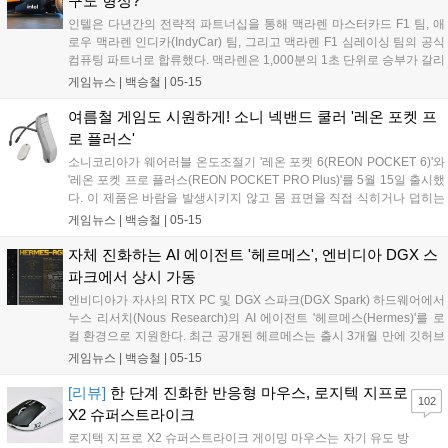
구도 형성?
인텔은 다년간의 전략적 파트너십을 통해 맥라렌 마스터카드 F1 팀, 애
로우 맥라렌 인디카(IndyCar) 팀, 그리고 맥라렌 F1 심레이싱 팀의 공식
컴퓨팅 파트너로 합류했다. 맥라렌은 1,000분의 1초 단위로 승부가 갈리
는 모터스포츠 환경에서 데이터 기반의 빠른 의사 결정을 내리기 위해
게임뉴스 |
백승철
|
05-15
인텔의 하드웨어를 트랙 및 시뮬레이션 인프라 전반에 도입한다. 맥라렌
은 향후 인텔 제온 및 코어 울트라 프로세서를 활용해 전산 유체 역학
여름철 게임도 시원하게! 소니 넥밴드 쿨러 '레온 포켓 프
(CFD), 공기역학 분석, 차량 동역학 시뮬레이션 등 고부하 컴퓨팅 환경
로 플러스'
을 구축한다. 이러한 고성능 연산 기술은 실제 차량 설계뿐만 아니라 심
소니코리아가 웨어러블 온도조절기 '레온 포켓 6(REON POCKET 6)'와
레이싱 선수들의 훈련 및 경기 환경에도 직접적으로 적용된다....
'레온 포켓 프로 플러스(REON POCKET PRO Plus)'를 5월 15일 출시했
다. 이 제품은 바람을 발생시키지 않고 몸 표면을 직접 식히거나 덥히는
방식의 기기다. 물리적인 바람이 없어 팬 소음이 최소화되므로, 일상적
게임뉴스 |
백승철
|
05-15
인 출퇴근길부터 비즈니스 환경, 더 나아가 미세한 사운드 플레이가 요
구되는 게이밍 환경에서 소음 간섭 없이 쾌적함을 유지할 수 있다....
자체 진화하는 AI 에이전트 '헤르메스', 엔비디아 DGX 스
파크에서 상시 가동
엔비디아가 자사의 RTX PC 및 DGX 스파크(DGX Spark) 하드웨어에서
누스 리서치(Nous Research)의 AI 에이전트 '헤르메스(Hermes)'를 로
컬 환경으로 지원한다. 최근 공개된 헤르메스는 출시 3개월 만에 깃허브
(GitHub) 스타 14만 개를 돌파했으며, 글로벌 플랫폼 오픈라우터
게임뉴스 |
백승철
|
05-15
(OpenRouter) 기준 전 세계에서 가장 많이 사용되는 에이전트로 기록됐
다. 누스 리서치가 개발한 이 에이전트는 특정 공급업체나 모델에 종속
[리뷰]
한 단계 진화한 반응형 마우스, 로지텍 지프로
102
되지 않으며, 로컬 환경에서 24시간 상시 가동되도록 설계되었다. 또한,
X2 슈퍼스트라이크
메시징 앱 연동 및 로컬 파일 접근이 가능하다....
로지텍 지프로 X2 슈퍼스트라이크 게이밍 마우스는 자기 유도 방