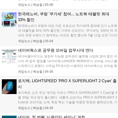
사운드를 제공하며, 게이밍 헤드셋 브랜드 중 유일하게 PC, 콘솔,
게임뉴스 |
백승철
|
05-06
모바일, AUX까지 최대 4개 오디오 소스를 동시에 믹스 및 재생할
수 있는 진정한 옴니 플레이(Omni-play)를 지원한다....
한국레노버, 쿠팡 '쿠가세' 참여... 노트북·태블릿 최대
33% 할인
한국레노버가 쿠팡의 대표 가전 프로모션 '쿠가세'에 참여해 인기 노트북
과 태블릿을 최대 33% 할인된 가격에 선보인다. '쿠가세'는 100여 개 국
내외 유명 브랜드가 참여하는 대규모 할인 행사로 5월 11일 오전 7시까
지 진행된다. 한국레노버는 이번 행사의 일환으로 오는 5월 9일 오전 7
게임뉴스 |
백승철
|
05-04
시까지 '레노버 브랜드데이'를 운영하며 한층 높은 할인 혜택을 제공한
다....
네이버웍스로 공무원 모바일 업무시대 연다
네이버클라우드는 범정부 지능형 업무관리 플랫폼 사업에 참여 중인 자
사의 AI 업무 협업툴 '네이버웍스(NAVER WORKS)'가 모바일 서비스를
시작한다고 밝혔다. 사무실 PC에서만 사용하던 네이버웍스는 모바일 환
경으로 확장돼 사무실 밖에서도 내부 메일 확인, 문서 검토, 메신저 보고
게임뉴스 |
백승철
|
04-30
등 핵심 업무를 끊김 없이 처리할 수 있게 됐다. 대화와 파일을 포함한 모
든 데이터 전송에는 종단간 암호화 기반의 강력한 보안 기술이 적용돼
로지텍, LIGHTSPEED 'PRO X SUPERLIGHT 2 Cyan' 출
민감한 업무 정보도 안전하게 처리할 수 있다....
시
로지텍은 신규 무선 게이밍 마우스 'PRO X SUPERLIGHT 2 Cyan'을 4
월 30일 국내 정식 출시했다. 새롭게 선보이는 PRO X SUPERLIGHT 2
Cyan은 프리미엄 소재, 독점 혁신 기술을 적용한 한정판 컬렉션으로, 기
존 블랙, 화이트, 핑크 3종 컬러 구성에 에너지와 집중력, 개성을 상징하
게임뉴스 |
백승철
|
04-30
는 색상인 청록색 컬러가 더해지며 보다 다채로운 게이밍 데스크 셋업을
완성할 수 있게 되었다. 이번 제품은 리미티드 에디션으로 선보인다....
네이버, 첫 번째 '시큐리티 세미나' 개최