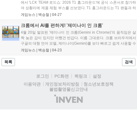
에서 'LCK TEAM 로드쇼: 2026 T1 홈그라운드'에 공식 스폰서로 참가하
여 성황리에 제품 체험 부스를 선보였다. T1 홈그라운드는 T1 팬들과 하
나가 되는 축제의 장으로서 오프닝 공연, 정규 매치 경기, 이벤트 매치,
게임뉴스 |
백승철
|
04-27
체험 부스, 선수단 팬미팅 등 다양한 프로그램이 운영되었다. 스틸시리
즈 역시 현장 브랜드 부스에서 아크티스 노바 7 Gen 2(Arctis Nova 7
크롬에서 AI를 편하게! '제미나이 인 크롬'
Gen 2) 게이밍 헤드셋, 아크티스 노바 3(Arctis Nova 3) 무선 게이밍 헤
4월 20일 발표된 '제미나이 인 크롬(Gemini in Chrome)'의 움직임은 살
드셋, 에이펙스 프로 TKL Gen 3(Apex Pro TKL Gen 3) 게이밍 키보드,
짝 늦은 감이 있지만 어쨌건 반갑다. 이름 그대로다. 크롬 브라우저에서
에어록스 3 Gen 2(Aerox 3 Gen 2) 게이밍 마우스, QcK Pro 게이밍 마우
구글의 대형 언어 모델, 제미나이(Gemini)를 보다 빠르고 쉽게 사용할 수
스패드 등 다양한 게이밍 기어 제품을 직접 체험하는 공간을 마련했다....
있다. 최신 AI 기능(제미나이 3.1)을 기반으로 한 해당 업데이트는 데스
게임뉴스 |
백승철
|
04-23
크톱 및 iOS 환경에서 먼저 제공된다고 한다. 주요 특징으로는 사이드 패
널을 활용하여 별도의 탭 전환 없이 웹 콘텐츠를 바로 활용할 수 있다. 또
목록
검색
한 지메일, 지도, 캘린더, 유튜브 등 다양한 구글의 업무 및 일상 도구를
브라우저 내에 연동함으로써 개인에게 필요하고 적절한 작업을 수행할
로그인
PC화면
퀵링크
설정
수 있도록 돕는다....
청소년보호정책
이용약관
개인정보처리방침
불법촬영물신고안내
(주)
인
벤