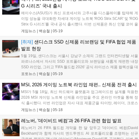
입력 차이가 결과에 영향을 미치는 게임 환경에서 게이머가 보다 직관적
G 시리즈' 국내 출시
으로 조작할 수 있다....
에이수스(ASUS)가 최신 프로세서와 고주사율 디스플레이를 탑재해 게
이밍 성능을 극대화한 차세대 게이밍 노트북 'ROG Strix SCAR' 및 'ROG
Strix G 시리즈'를 국내 공식 출시했다. 이번 신제품은 최신 인텔 코어 울
트라 및 AMD 라이젠 프로세서를 기반으로 설계되어 AAA급 게임부터 e
게임뉴스 |
백승철
|
05-19
스포츠 환경까지 폭넓게 지원하며, 대폭 향상된 시스템 전력과 쿨링 구
조를 통해 게이머에게 흔들림 없는 프레임 방어 및 쾌적한 플레이 환경
[취재]
샌디스크 SSD 신제품 리브랜딩 및 FIFA 협업 제품
을 제공하는 것이 특징이다....
발표 현장
5월 19일, 샌디스크는 서울시 강남구 소재의 그랜드 인터컨티넨탈 서울
파르나스에서 자사의 SSD 포트폴리오와 브랜딩을 새롭게 재편한 내장
SSD 라인업, 그리고 'FIFA 월드컵 2026' 공식 라이선스 제품 컬렉션을 대
거 공개하는 기자간담회를 개최했다. 가장 눈길을 끈 것은 CES 2026에
포토뉴스 |
백승철
|
05-19
서 리브랜딩을 예고했던 대표 내장 SSD 라인업인 'SanDisk Optimus' 시
리즈였다....
MSI, 2026 게이밍 노트북 라인업 재편.. 신제품 전격 출시
MSI가 5월 18일, 최신 하드웨어 플랫폼과 업그레이드된 설계를 적용한
2026 MSI 게이밍 노트북 신제품 라인업을 주요 온라인 마켓을 통해 정
식 출시했다. 이번 라인업은 자사 대표 제품군을 타이탄, 레이더, 크로스
헤어, 사이보그 등으로 재편한 것이 특징이다. 특히 기존 상위 등급 제품
게임뉴스 |
백승철
|
05-18
에 적용되던 고급 기능과 옵션을 더한 '맥스(MAX)' 버전을 새롭게 선보여
소비자 선택의 폭을 넓혔다....
레노버, '데이비드 베컴'과 26 FIFA 관련 협업 발표
레노버가 26 FIFA 월드컵 개막을 한 달 앞두고 '데이비드 베컴(David
Beckham)'과 함께 자사의 엔드투엔드 AI 포트폴리오를 조명하는 신규
글로벌 캠페인 '맥시멈 데이비드(Maximum David)'를 공개했다. 이번 캠