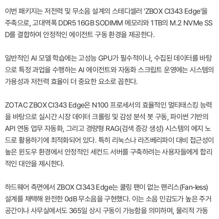
이번 패키지는 저전력 및 무소음 설계의 스테디셀러 'ZBOX CI343 Edge'을
주축으로, 고대역폭 DDR5 16GB SODIMM 메모리와 1TB의 M.2 NVMe SS
D를 결합하여 안정적인 에이전트 구동 환경을 제공한다.
일반적인 AI 모델 학습에는 고성능 GPU가 필수적이나, 수집된 데이터를 바탕
으로 특정 과업을 수행하는 AI 에이전트와 자동화 스크립트 운영에는 시스템의
가용성과 저전력 효율이 더 중요한 요소로 꼽힌다.
ZOTAC ZBOX CI343 Edge은 N100 프로세서의 효율적인 멀티태스킹 능력
을 바탕으로 실시간 시장 데이터 크롤링 및 감성 분석 봇 구동, 파이썬 기반의
API 연동 업무 자동화, 그리고 경량형 RAG(검색 증강 생성) 시스템의 에지 노
드로 활용하기에 최적화되어 있다. 특히 리눅스나 라즈베리파이 대비 접근성이
높은 윈도우 환경에서 안정적인 세컨드 서버를 구축하려는 사용자들에게 합리
적인 대안을 제시한다.
하드웨어 측면에서 ZBOX CI343 Edge는 쿨링 팬이 없는 팬리스(Fan-less)
설계를 채택해 완전한 0dB 무소음을 구현했다. 이는 소음 민감도가 높은 주거
공간이나 사무실에서도 365일 상시 구동이 가능함을 의미하며, 물리적 가동