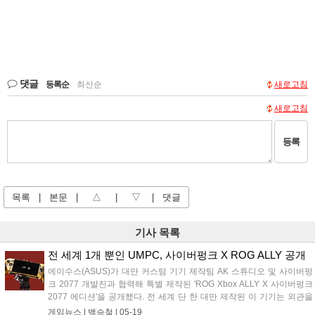
댓글
등록순
|
최신순
새로고침
새로고침
등록
목록
|
본문
|
△
|
▽
|
댓글
기사 목록
전 세계 1개 뿐인 UMPC, 사이버펑크 X ROG ALLY 공개
에이수스(ASUS)가 대만 커스텀 기기 제작팀 AK 스튜디오 및 사이버펑
크 2077 개발진과 협력해 특별 제작된 'ROG Xbox ALLY X 사이버펑크
2077 에디션'을 공개했다. 전 세계 단 한 대만 제작된 이 기기는 외관을
사이버펑크 테마로 수작업 개조했으며, 내부에는 AMD 라이젠 AI Z2 익
게임뉴스 |
백승철
|
05-19