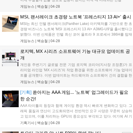
되지 않은 상태였다. 그러나 오늘 HP가 개최한 'AI가 바꾸는 일의
게임뉴스 |
백승철
|
04-28
미래' 기자 간담회에서 이러한 가닥이 조금 잡힌 것 같아 뭔가 굉
장히 알찬 시간을 보내고 온 것 같은 기분이 들었다. HP는 오늘인
MSI, 팬서레이크 초경량 노트북 '프레스티지 13 AI+' 출시
4월 28일, 서울 청담동에 위치한 앤헤이븐에서 AI PC의 최신 트
MSI는 최신 인텔 팬서레이크(Panther Lake) 아키텍처를 기반으로 한 초
렌드와 글로벌 대기업 HP가 그리는 업무 환경의 미래를 제시했
경량 비즈니스 노트북 'MSI 프레스티지 13 AI+ A3MG-U9'을 출시했다고
다....
밝혔다. 이번 신제품은 인텔 최신 코어 울트라 9 프로세서 386H를 탑재
하여 이전 세대 대비 한층 향상된 성능을 제공한다. 이를 통해 다수의 애
게임뉴스 |
백승철
|
04-28
플리케이션을 동시에 실행하는 멀티태스킹 환경은 물론, 대용량 데이터
처리, 코드 컴파일 등 CPU 중심의 생산성 업무를 보다 쾌적하게 수행할
로지텍, MX 시리즈 소프트웨어 기능 대규모 업데이트 공
수 있다....
개
개인용 주변기기 글로벌 전문 기업 로지텍 코리아(지사장 조정훈)가 프
리미엄 라인업 'MX 시리즈'의 작업 환경을 위한 소프트웨어 기능 업데이
트를 공개했다. 이번 업데이트는 하드웨어와 소프트웨어 간의 결합을 한
층 강화해, 사용자가 생산성과 창의성을 극대화할 수 있도록 지원한다.
게임뉴스 |
백승철
|
04-28
MX 시리즈는 키보드와 마우스를 기반으로 Logi Options+ 소프트웨어,
로지텍 플로우(Logitech Flow), 이지 스위치(Easy Switch), 액션 링
[기획]
쏟아지는 AAA 게임... '노트북' 업그레이드가 필요
(Actions Ring) 등 다양한 기능을 통해 여러 기기와 어플리케이션을 하나
한 순간!
의 흐름으로 연결하는 작업 환경을 제공해왔다. 이를 통해 멀티 디바이
AAA 타이틀의 등장과 함께 게이밍 환경 역시 빠르게 변화하고 있다. 그
스 환경에서도 자연스럽고 일관된 사용자 경험을 선사한다. 지난해 9월
래픽 품질과 연산이 고도화되면서 전반적인 요구 사양은 꾸준히 상승하
출시된 MX Master 4는 국내 사무용 마우스 판매 1위를 기록하며 높은
고 있으며, 이를 처리하는 GPU의 중요성도 부각되고 있다. 여기에 AI 기
사용자 선호도를 입증했다....
반 렌더링 기술이 확산되면서, 단순히 게임을 구동하는 수준을 넘어 안
기획기사 |
백승철
|
04-28
정적인 프레임과 높은 화질을 동시에 구현하는 것이 게이밍 PC의 관건
이 됐다. 이러한 한계를 보완한 새로운 선택지로 '슬림 게이밍(Slim