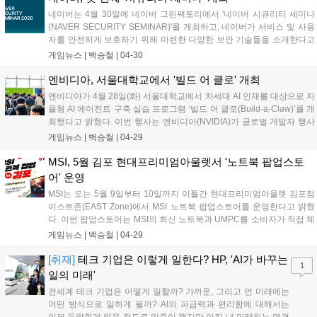
네이버는 4월 30일에 네이버 그린팩토리에서 '네이버 시큐리티 세미나
(NAVER SECURITY SEMINAR)'를 개최하고, 네이버가 서비스 및 사용
자를 안전하게 보호하기 위해 마련한 다양한 보안 기술들을 소개한다고
밝혔다. 아울러, 그동안 온라인으로 진행되었던 '네이버 버그바운티 어워
게임뉴스 |
백승철
|
04-30
드'도 오프라인에서 처음 열린다. 올해 처음으로 열리는 네이버 시큐리티
세미나는 AI 기술 발전과 함께 보안 이슈가 다각화됨에 따라 업계 전문가
엔비디아, 서울대학교에서 '빌드 어 클로' 개최
들과 함께 보다 고도화된 보안 전략을 논의하기 위해 기획됐다. 행사에
엔비디아가 4월 28일(화) 서울대학교에서 차세대 AI 인재를 대상으로 자
는 팀네이버 보안 담당자뿐만 아니라 IT업계 보안 실무자, 보안에 관심
율형 AI 에이전트 구축 실습 프로그램 ‘빌드 어 클로(Build-a-Claw)’를 개
있는 개발자 및 학생 등이 참여해 실무에 적용 가능한 인사이트를 나눌
최했다고 밝혔다. 이번 행사는 엔비디아(NVIDIA)가 글로벌 개발자 행사
예정이다....
에서 시작된 체험형 프로그램을 대학 교육 현장으로 확장한 사례로, 미
게임뉴스 |
백승철
|
04-29
래 인재들이 AI 에이전트 기반 워크플로우를 직접 설계하고 구현할 수 있
도록 마련됐다....
MSI, 5월 김포 현대프리미엄아울렛서 '노트북 팝업스토
어' 운영
MSI는 오는 5월 9일부터 10일까지 이틀간 현대프리미엄아울렛 김포점
이스트존(EAST Zone)에서 MSI 노트북 팝업스토어를 운영한다고 밝혔
다. 이번 팝업스토어는 MSI의 최신 노트북과 UMPC를 소비자가 직접 체
험할 수 있는 오프라인 행사로, 다양한 체험 프로그램과 현장 이벤트를
게임뉴스 |
백승철
|
04-29
통해 브랜드 경험을 강화하기 위해 마련됐다.현장에서는 최신 인텔 코어
울트라 프로세서를 탑재한 MSI 노트북과 UMPC 등 총 15대의 제품이 전
[취재]
테크 기업은 이렇게 일한다? HP, 'AI가 바꾸는
1
시되며, 취향 및 용도에 따라 각 제품을 직접 체험하고 비교, 경험해 볼
일의 미래'
수 있도록 구성됐다....
전세계 테크 기업은 어떻게 일할까? 가까운, 그리고 먼 미래에는
어떤 방식으로 일하게 될까? AI의 파급력과 편리함에 대해서는
이제 두말할게 없을 정도로 입증이 됐지만 아직 내 미래와는 연결