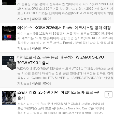
AI 컴퓨팅 기술 분야의 선두주자인 엔비디아가 지포스(GeForce) GTX
10 시리즈 GPU 출시 10주년을 맞이했다고 밝혔다. 2016년에 출시된 지
포스 GTX 10 시리즈는 엔비디아 파스칼(NVIDIA Pascal) 아키텍처 기반
의 첫 게이밍 GPU인 지포스 GTX 1080을 앞세운 제품군이다. 뛰어난 성
게임뉴스 |
백승철
|
05-08
능과 효율성을 바탕으로 PC 게이밍의 새로운 시대를 열었다. 시리즈 대
표 모델인 지포스 GTX 1080은 미국 텍사스(Texas) 주 오스틴(Austin)에
에이수스, KOBA 2026에서 ProArt 에코시스템 공개 예정
서 열린 출시 행사에서 첫선을 보였다. 16nm 핀펫(fin field-effect
에이수스는 5월 12일부터 15일까지 서울 강남 코엑스(COEX) 전시장에
transistor, FinFET) 공정과 8GB GDDR5X 메모리를 탑재한 GTX 1080
서 개최되는 '국제 방송·미디어·음향·조명 전시회(이하 KOBA 2026)'에
은 게이머와 크리에이터, 가상현실 사용자들에게 한 세대 진화한 성능
참가하여 크리에이터 전문 브랜드 ProArt 기반의 최신 방송 및 영상 제작
경험을 제공했다....
솔루션을 선보인다고 밝혔다. 에이수스는 이번 KOBA 2026에서 8.5부스
게임뉴스 |
백승철
|
05-08
규모의 전시 공간을 마련하고, ProArt 라인업 전반에 걸친 제품군을 대거
공개할 예정이다. 크리에이터에게 영감을 주기 위한 최상의 모니터, 노
마이크로닉스, 군용 등급 내구성의 WIZMAX S-EVO
트북, 데스크톱, 컴포넌트 및 주변기기에 이르기까지 모든 카테고리에
700W ATX 3.1 출시
대한 생태계를 시연하고 직접 체험할 수 있도록 구성했다....
WIZMAX S-EVO 700W ETA실버는 최신 ATX 3.1 규격을 기반으로 고성
능 시스템 환경에 대응하는 전원 공급 안정성과 내구성을 강화한 것이
특징이다. Cybenetics ETA SILVER 및 LAMBDA STANDARD+ 인증을
획득해 전력 효율과 소음 성능을 동시에 확보했으며, Cybenetics ATX
게임뉴스 |
백승철
|
05-08
3.1 Pass 인증을 통해 최신 그래픽카드 환경에서도 안정적인 출력이 가
능하다....
스틸시리즈, 25주년 기념 '아크티스 노바 프로 옴니'
1
출시
스틸시리즈가 Hi-Res 무선 인증을 받은 차세대 고성능 게이밍 헤
드셋 '아크티스 노바 프로 옴니(Arctis Nova Pro Omni)'를 국내에
출시한다고 밝혔다. 이 제품은 Hi-Res 무선 인증을 받아 고해상도