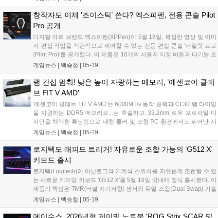
스트림 프로세서와 24GB 메모리를 탑재하는 등 사양 자체는 일반적인
ROG Xbox ALLY X와 동일하다고 한다....
창작자도 이제 '조이스틱' 쓴다? 엑스피펜, 전용 콘솔 Pilot
Pro 공개
디지털 아트 브랜드 엑스피펜(XPPen)이 5월 18일, 복잡한 영상 및 이미
지 편집 작업을 직관적으로 제어할 수 있는 전문 편집 콘솔 '파일럿 프로
(Pilot Pro)'를 공개했다. 이 제품은 16개의 사용자 지정 버튼과 다기능 조
이스틱, 3중 로터리를 한 손에 조작할 수 있도록 콤팩트하게 설계하여 화
게임뉴스 |
백승철
|
05-19
면에 온전히 집중할 수 있는 환경을 제공한다. 지연 시간을 최소화한 세
가지 연결 방식과 장시간 편집 시 손목 피로를 줄여주는 인체공학 디자
램 간섭 멈춰! 낮은 높이 자랑하는 메모리, '에센코어 클레
인을 채택해, 하이라이트 영상 등을 제작하는 크리에이터의 작업 효율을
브 FIT V AMD'
높인 것이 특징이다....
'에센코어 클레브 FIT V AMD'는 6000MT/s 동작 클럭과 CL30 램 타이밍
을 지원하는 DDR5 메모리로...는 후술하고. 33.2mm 로우 프로파일 디
자인을 채택한 튜닝램으로 대형 쿨러 및 소형 PC 환경에서도 뛰어난 시
스템 호환성을 제공하는 것이 특징이다. 방열판이 없는 일반 메모리가
게임뉴스 |
백승철
|
05-19
31.25mm, 일반적인 RGB 튜닝램 중 작은 제품이 41mm 정도라는 것을
고려하면 정말 감격스러운 높이라고 할 수 있다....
로지텍도 래피드 트리거! 자유로운 조합 가능의 'G512 X'
키보드 출시
로지텍(Logitech)이 아날로그와 기계식 스위치를 자유롭게 조합할 수 있
는 새로운 게이밍 키보드 'G512 X'를 5월 19일 국내에 정식 출시했다. 이
제품의 핵심은 TMR(터널 자기저항) 센서와 듀얼 스왑(Dual Swap) 기술
의 적용이다. 탑재된 TMR 센서는 키 입력 깊이의 미세한 변화를 정밀하
게임뉴스 |
백승철
|
05-19
게 인식하며, 0.1mm부터 4.0mm까지 키별 입력 지점을 세밀하게 조정할
수 있도록 지원한다. 이를 통해 FPS, 레이싱, 비행 시뮬레이션 등 미세한
에이수스, 2026년형 게이밍 노트북 'ROG Strix SCAR 및