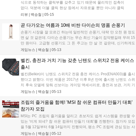
식으로 동작하는 클릭부를 갖추고 있기 때문에 물리적인 접촉이
없다. 덕분에 더블 클릭 현상 등에서 자유로울 뿐만 아니라 클릭
형으로 동작하는 스위치의 물리적인 특성상 발생할 수밖에 없는
리뷰 |
백승철
|
05-15
클릭 지연 시간을 최대한 단축시킨다는 것이 로지텍 측의 설명이
다. 때문에 더욱 재밌는 건, 마우스 제품 정보 시트에 '마우스 클릭
곧 다가오는 여름과 10배 비싼 다이슨의 명품 손풍기
수명'이 없다....
손풍기 시장을 잘 모르긴 하는데 일반적인 손풍기, 대략 만 오천 원 정도
면 살 것 같은데. 다이슨 손풍기는 무슨 최신 기술이 집약됐길래 무려 15
만 원이다. 고급형 선풍기도 그 돈 주고는 안 살 것 같은데, 신기하게도
공식 자료에 따르면 먼저 출시한 영국과 싱가포르에서 출시 약 2시간 만
게임뉴스 |
백승철
|
05-13
에, 미국에서는 하루 만에 초도 물량이 전량 품절되었다고 한다. 다이슨
의 기술을 통해 최대 65,000RPM으로 회전하는 브러시리스 모터가 최대
벨킨, 충전과 거치 기능 갖춘 닌텐도 스위치2 전용 케이스
25m/s의 바람을 만들어낸다. 다이슨 허쉬젯(HushJet) 기술은 저압 영역
출시
을 만들어내는 베르누이 원리를 활용하여 팬 뒤쪽의 공기를 자연스럽게
벨킨(Belkin)이 닌텐도 스위치2 전용 충전 케이스 Pro(ENA003)를 출시
앞으로 끌어오는 데, 여기에 빠른 기류가 주변 공기를 끌어당기는 현상
했다고 밝혔다. 이번 제품은 2017년 이후 8년 만에 출시된 닌텐도 스위
을 뜻하는 엔트레인먼트 효과를 통해 강력한 바람을 구현한다는 설명이
치 후속 모델에 맞춰 선보이는 게이밍 액세서리로, 충전과 보관, 거치 기
다....
능을 하나의 제품에 담은 것이 특징이다. 닌텐도 스위치2는 기기 상단에
게임뉴스 |
백승철
|
05-13
USB-C 포트를 추가해 테이블탑 모드에서도 충전이 가능하도록 설계됐
다. 벨킨은 이러한 사용 환경 변화에 맞춰 이동 중에도 보다 편리하게 게
조립의 즐거움을 함께! 'MSI 참 쉬운 컴퓨터 만들기 대회'
임을 즐길 수 있도록 충전 케이스 Pro를 선보였다. 제품은 보호 케이스와
참가자 모집
10,000mAh 용량의 보조배터리, 스탠드 기능을 결합한 올인원 형태로
MSI는 PC 조립의 즐거움을 알리고 초보자도 쉽게 시스템을 완성할 수
구성됐다....
있는 '이게 되네? 참 쉬운 컴퓨터 만들기 대회'를 진행한다. 참가자 모집
을 5월 12일부터 6월 14일까지 진행되며, 평소 PC 조립에 관심 있는 사
람이라면 누구나 개인 혹은 팀 단위로 참여할 수 있다. 1인 신청 시에도
게임뉴스 |
백승철
|
05-12