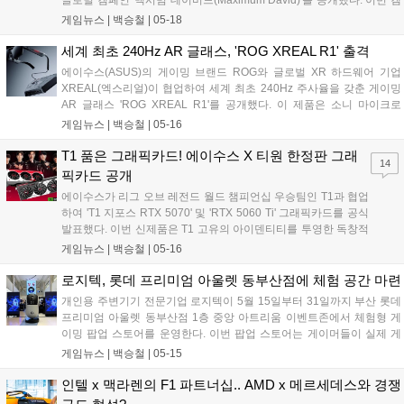
페인은 디바이스부터 서비스까지 아우르는 레노버의 AI 기술이 게이머,
게임뉴스 |
백승철
|
05-18
크리에이터, 기업 등 다양한 사용자의 창작과 소통, 일상적 생산성에 미
치는 폭넓은 영향력을 전달하는 데 중점을 뒀다....
세계 최초 240Hz AR 글래스, 'ROG XREAL R1' 출격
에이수스(ASUS)의 게이밍 브랜드 ROG와 글로벌 XR 하드웨어 기업
XREAL(엑스리얼)이 협업하여 세계 최초 240Hz 주사율을 갖춘 게이밍
AR 글래스 'ROG XREAL R1'를 공개했다. 이 제품은 소니 마이크로
OLED 패널을 통해 4미터 거리에서 최대 171인치의 가상 화면을 구현하
게임뉴스 |
백승철
|
05-16
며, 특히 ROG ALLY(엘라이) 및 주요 콘솔과의 원활한 연동을 지원하는
전용 컨트롤 독(Control Dock)을 포함됐다. 고주사율과 초저지연 기술을
T1 품은 그래픽카드! 에이수스 X 티원 한정판 그래
14
결합하여 이동 중에도 고성능 모니터 수준의 매끄러운 게임 플레이 환경
픽카드 공개
을 제공한다....
에이수스가 리그 오브 레전드 월드 챔피언십 우승팀인 T1과 협업
하여 'T1 지포스 RTX 5070' 및 'RTX 5060 Ti' 그래픽카드를 공식
발표했다. 이번 신제품은 T1 고유의 아이덴티티를 투영한 독창적
인 디자인과 에이수스의 핵심 냉각 기술을 결합하여, 게임 플레이
게임뉴스 |
백승철
|
05-16
시 안정적인 프레임 유지와 저소음 환경을 제공하는 것이 특징이
다. 양사는 이번 협업을 통해 단순한 하드웨어 성능 향상을 넘어 e
로지텍, 롯데 프리미엄 아울렛 동부산점에 체험 공간 마련
스포츠 팬들을 위해 특별한 수집 가치까지 제공한다....
개인용 주변기기 전문기업 로지텍이 5월 15일부터 31일까지 부산 롯데
프리미엄 아울렛 동부산점 1층 중앙 아트리움 이벤트존에서 체험형 게
이밍 팝업 스토어를 운영한다. 이번 팝업 스토어는 게이머들이 실제 게
임 플레이와 유사한 환경에서 주요 게이밍 기어를 직접 타건 및 조작해
게임뉴스 |
백승철
|
05-15
보고 현장 프로모션 혜택까지 받을 수 있도록 구성됐다....
인텔 x 맥라렌의 F1 파트너십.. AMD x 메르세데스와 경쟁