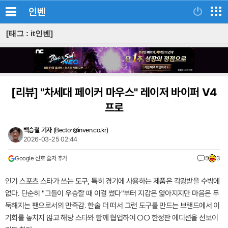
인벤
[태그 : it인벤]
[리뷰]
"차세대 페이커 마우스" 레이저 바이퍼 V4
프로
백승철 기자
(
Bector@inven.co.kr
)
2026-03-25 02:44
Google 선호 출처 추가
5
3
인기 스포츠 스타가 쓰는 도구, 특히 경기에 사용하는 제품은 각광받을 수밖에
없다. 단순히 "그들이 우승할 때 이걸 썼다"부터 지갑은 얇아지지만 마음은 두
둑해지는 팬으로서의 만족감. 한술 더 떠서 그런 도구를 만드는 브랜드에서 이
기회를 놓치지 않고 해당 스타와 함께 협업하여 ○○ 한정판 에디션을 선보이