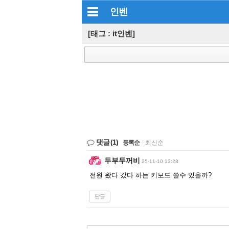
인벤
[태그 : it인벤]
댓글
(1)
등록순
|
최신순
두부두꺼비
25-11-10 13:28
전원 왔다 갔다 하는 키보드 쓸수 있을까?
답글