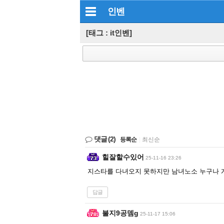
인벤
[태그 : it인벤]
댓글
(2)
등록순
|
최신순
힐잘할수있어
25-11-16 23:26
지스타를 다녀오지 못하지만 남녀노소 누구나 게
답글
불지9공뎀g
25-11-17 15:06