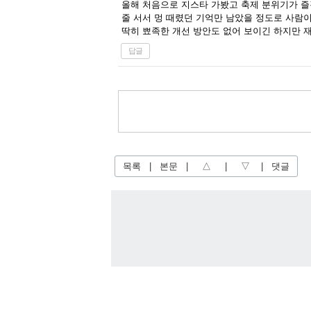
올해 처음으로 지스타 가봤고 축제 분위기가 즐
줄 서서 멍 때렸던 기억만 남았을 정도로 사람이
딱히 뾰족한 개선 방안도 없어 보이긴 하지만 재
답글
목록
|
본문
|
△
|
▽
|
댓글