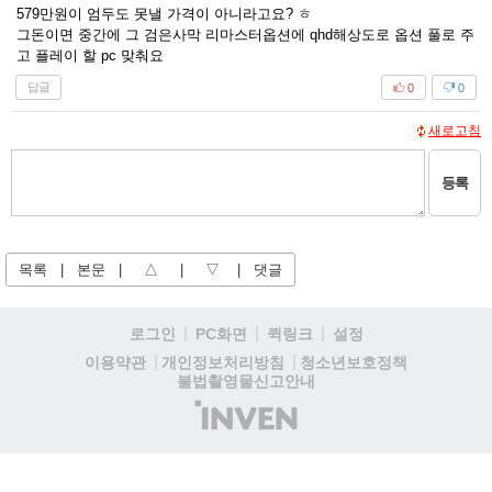
579만원이 엄두도 못낼 가격이 아니라고요? ㅎ
그돈이면 중간에 그 검은사막 리마스터옵션에 qhd해상도로 옵션 풀로 주
고 플레이 할 pc 맞춰요
답글
0
0
새로고침
등록
목록
|
본문
|
△
|
▽
|
댓글
로그인
PC화면
퀵링크
설정
청소년보호정책
이용약관
개인정보처리방침
불법촬영물신고안내
(주)
인
벤