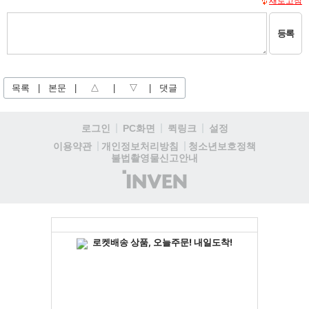
새로고침
등록
목록
|
본문
|
△
|
▽
|
댓글
로그인
PC화면
퀵링크
설정
청소년보호정책
이용약관
개인정보처리방침
불법촬영물신고안내
(주)
인
벤