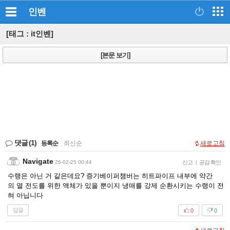
인벤
[태그 : it인벤]
[본문 보기]
댓글
(1)
등록순
|
최신순
새로고침
Navigate
26-02-25 00:44
신고
|
공감 확인
수랭은 아닌 거 같은데요? 증기베이퍼챔버는 히트파이프 내부에 약간
의 열 전도를 위한 액체가 있을 뿐이지 냉매를 강제 순환시키는 수랭이 전
혀 아닙니다
답글
0
0