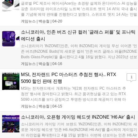
과 용량을 제공한다....
글로벌 PC 제조사 에이서(Acer)는 초경량 설계와 온디바이스 AI 성능을
갖춘 프리미엄 라이프스타일 노트북 '스위프트 엣지 14 AI'의 국내 출시
를 기념해 예약 판매를 진행한다고 밝혔다. 스위프트 엣지 14 AI는 인텔
코어 울트라 시리즈 3(코드명 Panther Lake, 팬서레이크) 프로세서를 탑
게임뉴스 |
백승철
|
04-20
재해 AI 작업과 일반 생산성 작업을 동시에 지원한다. CPU, GPU, NPU
가 통합된 차세대 아키텍처를 기반으로 온디바이스 AI 연산 성능과 전력
소니코리아, 인존 버즈 신규 컬러 '글래스 퍼플' 및 프나틱
효율을 동시에 강화한 것이 특징이다. 이를 통해 이미지 생성, 문서 요약,
에디션 출시
콘텐츠 제작 등 다양한 AI 작업을 빠르고 효율적으로 처리할 수 있으며,
소니코리아가 'INZONE'(인존, 이하 INZONE)의 게이밍 무선 이어폰 '인
전력 효율 기반 설계를 통해 장시간 작업 환경에서도 안정적인 퍼포먼스
존 버즈(INZONE Buds)'의 새로운 컬러 '인존 버즈 글래스 퍼플(INZONE
를 제공한다....
Buds Glass Purple)'을 출시한다고 4월 16일 밝혔다. 지난 2023년 선보
인 인존 버즈는 출시 8개월 만에 누적 판매량 1만 2000대를 돌파하며 프
게임뉴스 |
백승철
|
04-16
리미엄 게이밍 무선 이어폰 시장의 확대를 이끈 제품이다. 전용 동글 활
용 시 0.03초 이하의 유선에 가까운 저지연 환경을 제공할 뿐 아니라 한
MSI, 전자랜드 PC 마스터즈 추첨전 행사.. RTX
1
번 배터리를 충전하면 최대 24시간 사용 가능해 게이머들 사이에서는 이
5090 할인 판매 진행
상적인 게이밍 이어폰으로 알려져 있다. PC와 Playstation은 물론 모바
MSI는 전자랜드에서 개최하는 '제2회 전자랜드 PC 마스터즈 추
일 및 휴대용 게임 콘솔과 호환성도 뛰어나다....
첨전' 행사에 참여한다고 밝혔다. 최근 품귀현상을 겪고 있는 RTX
5090 시리즈를 보다 공정하고 투명한 방식으로 제공하기 위해 마
련된 이번 추첨전은 2026년 4월 18일 오전 10시, 전자랜드 용산
게임뉴스 |
백승철
|
04-15
DCS 1층 매장에서 진행된다. 행사 당일 선착순 50명을 대상으로
참여 기회가 주어진다....
소니코리아, 오픈형 게이밍 헤드셋 INZONE 'H6 Air' 출시
소니코리아가 게이밍 기어 브랜드 'INZONE(인존, 이하 INZONE)'의 새
로운 게이밍 헤드셋 '인존 H6 Air(INZONE H6 Air)'를 출시하며 게이밍기
어 라인업을 확대한다고 4월 15일 밝혔다. 이번에 선보이는 인존 H6 Air