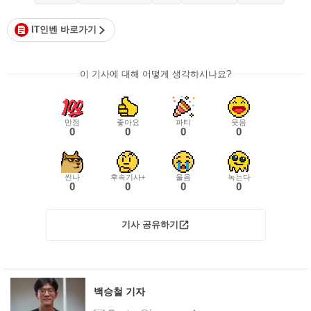
IT인벤 바로가기
이 기사에 대해 어떻게 생각하시나요?
만점
좋아요
파티
웃음
0
0
0
0
씬나
후속기사+
울음
녹는다
0
0
0
0
기사 공유하기
백승철 기자