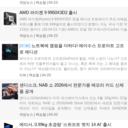
Developer Days Seoul 2026)'이 국내 AI 개발자들의 뜨거운 관심 속에
게임뉴스 |
백승철
|
04-23
마무리됐다고 밝혔다. 이번 행사는 엔비디아 최신 오픈 모델인 '네모트
론'을 중심으로 한국 AI 산업 성장을 지원하고 글로벌 소버린 AI 생태계
AMD 라이젠 9 9950X3D2 출시
구축을 가속화하기 위해 마련됐다. 현장에는 국내 AI 개발자, 연구자, 산
AMD 라이젠(Ryzen) 9 9950X3D2 듀얼 에디션 프로세서가 주요 리테일
업 리더 약 500명이 참석해 엔비디아 네모트론 팀과 직접 소통하며 모델
파트너를 통해 미화 899달러로 출시되었다고 밝혔다. 이는 국내 기준 약
·데이터·AI 에이전트 개발에 대한 최신 기술 트렌드와 인사이트를 공유
133만 원이다. (26.04.23 기준) AMD의 듀얼 3D V-캐시(V-Cache) 기술
했다....
이 적용된 세계 최초의 데스크톱 프로세서인 9950X3D2는 복잡하고 지
게임뉴스 |
백승철
|
04-23
연 시간에 민감한 작업을 수행하는 개발자와 크리에이터를 위해 설계되
었다. 또한 새로운 메인보드나 메모리 교체 없이 AM5 플랫폼에서 강력
[리뷰]
노트북에 캠핑을 더하다! 에이수스 프로아트 고프
한 성능과 향상된 처리량을 제공한다....
로 에디션
에이수스 프로아트와 고프로(GoPro)의 협업, 어떤 느낌이 나는가? 고프
로라 하면 인플루언서들이 들고 다니는, 혹은 목에 차는 그 휴대용 캠코
더 아닌가? 액션캠이라고도 불리는데, 뭔가 레저와 크리에이티브함이
섞인, 감성으로 얘기하자면 캠핑 감성이 물씬 풍기는데, 에이수스의 프
리뷰 |
백승철
|
04-20
로아트는 비즈니스 라인업 중 프리미엄을 상징하는 브랜드인데, 둘이 합
쳐 '에이수스 프로아트 고프로 에디션(ProArt GoPro Edition) PX13'를 선
샌디스크, NAB 쇼 2026에서 전문가용 메모리 카드 신제
보였다....
품 공개
샌디스크(Sandisk)가 미국 라스베이거스에서 오는 4월 18일부터 22일
까지 개최되는 'NAB 쇼 2026(NAB Show 2026)'에서 새로운 전문가용
메모리 카드 라인업을 공개했다. 이번 신제품은 차세대 SANDISK
Extreme PRO CFexpress 4.0 Type B 카드와 함께, 최대 2TB의 대용량
게임뉴스 |
백승철
|
04-20
과 한층 빨라진 속도를 갖춘 SANDISK Extreme PRO SDXC UHS-II
V60 및 V90 카드로 구성되며, 고해상도 영상 제작 환경에 최적화된 성능
에이서, 0.99kg 초경량 '스위프트 엣지 14 AI' 출시