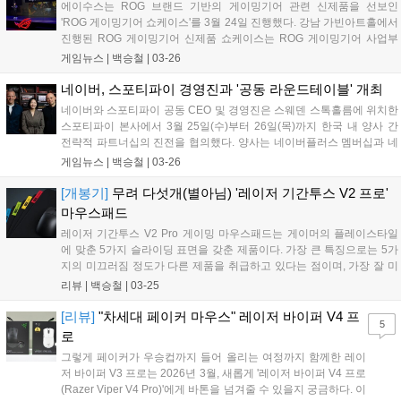
에이수스는 ROG 브랜드 기반의 게이밍기어 관련 신제품을 선보인
비롯한 다양한 의류 제품과 국내외 IP와 협업 제품을 출시하는 등 e스포
'ROG 게이밍기어 쇼케이스'를 3월 24일 진행했다. 강남 가빈아트홀에서
츠를 넘어 하나의 라이프스타일 브랜드로서 가능성을 입증해 왔다....
진행된 ROG 게이밍기어 신제품 쇼케이스는 ROG 게이밍기어 사업부
총괄 크리스 황(Kris Huang)의 인사말을 시작으로 ROG(Republic of
게임뉴스 |
백승철
|
03-26
Gamers) 브랜드가 갖고 있는 "게이머를 위한 공화국"이라는 의미답게
승리를 위한 강력하고 다양한 게이밍기어 제품들을 전시 및 공개했다....
네이버, 스포티파이 경영진과 '공동 라운드테이블' 개최
네이버와 스포티파이 공동 CEO 및 경영진은 스웨덴 스톡홀름에 위치한
스포티파이 본사에서 3월 25일(수)부터 26일(목)까지 한국 내 양사 간
전략적 파트너십의 진전을 협의했다. 양사는 네이버플러스 멤버십과 네
비게이션 등을 통한 협업 성과를 공유하고, 중장기적 관점에서 엔터테인
게임뉴스 |
백승철
|
03-26
먼트 파트너십을 고도화하기 위한 방향성을 논의했다. 이번 라운드테이
블에는 네이버 최수연 대표와 스포티파이의 공동 최고경영자(Co-CEO)
[개봉기]
무려 다섯개(별아님) '레이저 기간투스 V2 프로'
알렉스 노스트롬(Alex Norström)과 구스타브 소더스트롬(Gustav
마우스패드
Söderstrom)이 모두 참석했다. 사업개발, 마케팅 등 여러 분야의 양사 실
레이저 기간투스 V2 Pro 게이밍 마우스패드는 게이머의 플레이스타일
무진도 배석해 협업 가능 범위를 폭넓게 검토했다....
에 맞춘 5가지 슬라이딩 표면을 갖춘 제품이다. 가장 큰 특징으로는 5가
지의 미끄러짐 정도가 다른 제품을 취급하고 있다는 점이며, 가장 잘 미
끄러지는 순서대로 Max Speed, Speed, Balance, Control, Max Control
리뷰 |
백승철
|
03-25
로 구분된다....
[리뷰]
"차세대 페이커 마우스" 레이저 바이퍼 V4 프
5
로
그렇게 페이커가 우승컵까지 들어 올리는 여정까지 함께한 레이
저 바이퍼 V3 프로는 2026년 3월, 새롭게 '레이저 바이퍼 V4 프로
(Razer Viper V4 Pro)'에게 바톤을 넘겨줄 수 있을지 궁금하다. 이