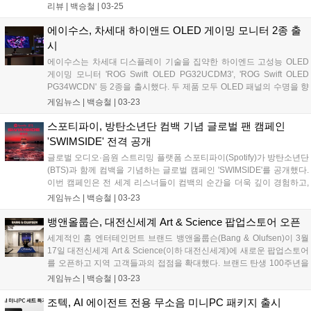
번 바이퍼 V4 프로는 출시 전부터 페이커 선수가 직접 테스트하
리뷰 |
백승철
|
03-25
며, 디테일한 피드백까지 전부 반영하여 완성된 진정한 의미에서
e스포츠 프로용 게이밍 마우스라고 할 수 있겠다....
에이수스, 차세대 하이앤드 OLED 게이밍 모니터 2종 출
시
에이수스는 차세대 디스플레이 기술을 집약한 하이엔드 고성능 OLED
게이밍 모니터 'ROG Swift OLED PG32UCDM3', 'ROG Swift OLED
PG34WCDN' 등 2종을 출시했다. 두 제품 모두 OLED 패널의 수명을 향
상시키는 에이수스 OLED Care Pro가 적용돼 장시간 작업이나 게임 플
게임뉴스 |
백승철
|
03-23
레이에도 선명하고 일관된 비주얼을 보여주도록 설계되었다. 더불어 사
용자의 위치를 감지해 자리를 비울 경우 자동으로 화면을 블랙으로 전환
스포티파이, 방탄소년단 컴백 기념 글로벌 팬 캠페인
하여 번인을 예방하는 Neo Proximity Sensor가 탑재되어 패널의 수명을
'SWIMSIDE' 전격 공개
연장한다....
글로벌 오디오·음원 스트리밍 플랫폼 스포티파이(Spotify)가 방탄소년단
(BTS)과 함께 컴백을 기념하는 글로벌 캠페인 'SWIMSIDE'를 공개했다.
이번 캠페인은 전 세계 리스너들이 컴백의 순간을 더욱 깊이 경험하고,
아티스트와의 연결을 확장할 수 있도록 기획됐다. SWIMSIDE 캠페인은
게임뉴스 |
백승철
|
03-23
단순한 음악 청취를 넘어 '연결, 발견, 그리고 공유'라는 팬덤의 본질적인
가치에 기반한다. 스포티파이 인앱(in-app) 경험부터 전 세계 주요 도시
뱅앤올룹슨, 대전신세계 Art & Science 팝업스토어 오픈
에서 펼쳐지는 오프라인 이벤트에 이르기까지, 방탄소년단의 음악과 서
세계적인 홈 엔터테인먼트 브랜드 뱅앤올룹슨(Bang & Olufsen)이 3월
사를 각기 다른 방식으로 몰입해 즐길 수 있도록 구성됐다....
17일 대전신세계 Art & Science(이하 대전신세계)에 새로운 팝업스토어
를 오픈하고 지역 고객들과의 접점을 확대했다. 브랜드 탄생 100주년을
기념하는 특별한 비주얼 머천다이징(VM)으로 꾸며진 이번 팝업스토어
게임뉴스 |
백승철
|
03-23
는 대전신세계 2층 발렛 라운지 옆에 자리해, 뱅앤올룹슨만의 독보적인
사운드와 미학적 가치를 일상 속에서 보다 가까이 경험할 수 있는 공간
조텍, AI 에이전트 전용 무소음 미니PC 패키지 출시