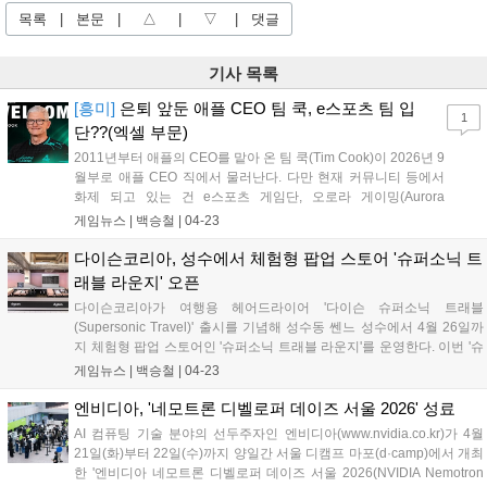
목록
|
본문
|
△
|
▽
|
댓글
기사 목록
[흥미]
은퇴 앞둔 애플 CEO 팀 쿡, e스포츠 팀 입
1
단??(엑셀 부문)
2011년부터 애플의 CEO를 맡아 온 팀 쿡(Tim Cook)이 2026년 9
월부로 애플 CEO 직에서 물러난다. 다만 현재 커뮤니티 등에서
화제 되고 있는 건 e스포츠 게임단, 오로라 게이밍(Aurora
Gaming)의 합류다. 오로라 게이밍은 자사의 X(구 트위터)를 통해
게임뉴스 |
백승철
|
04-23
팀 쿡의 입단을 공식적으로 밝혔다. 오로라 게이밍은 마치 e스포
츠 프로게이머 선수가 입단한 것처럼 이미지를 꾸몄는데 해당 이
다이슨코리아, 성수에서 체험형 팝업 스토어 '슈퍼소닉 트
미지에 따르면 팀 쿡은 마이크로소프트 엑셀 부문 선수로 활동하
래블 라운지' 오픈
게 된다고 언급하고 있다....
다이슨코리아가 여행용 헤어드라이어 '다이슨 슈퍼소닉 트래블
(Supersonic Travel)' 출시를 기념해 성수동 쎈느 성수에서 4월 26일까
지 체험형 팝업 스토어인 '슈퍼소닉 트래블 라운지'를 운영한다. 이번 '슈
퍼소닉 트래블 라운지' 팝업 스토어는 여행을 떠나는 순간의 설렘과, 자
게임뉴스 |
백승철
|
04-23
유로운 스타일링 경험을 공항을 연상시키는 콘셉트로 공간 전반에 담아
냈다. 방문객은 팝업에 방문해 전용 패스포트와 항공권을 가지고 선호하
엔비디아, '네모트론 디벨로퍼 데이즈 서울 2026' 성료
는 여행지를 선택 후 각 공간에서 스탬프 미션을 수행할 수 있다....
AI 컴퓨팅 기술 분야의 선두주자인 엔비디아(www.nvidia.co.kr)가 4월
21일(화)부터 22일(수)까지 양일간 서울 디캠프 마포(d·camp)에서 개최
한 '엔비디아 네모트론 디벨로퍼 데이즈 서울 2026(NVIDIA Nemotron