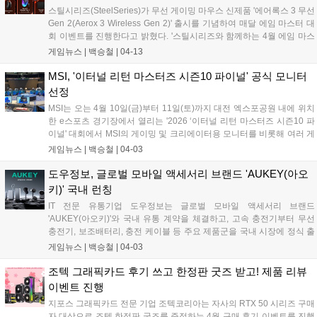
스틸시리즈(SteelSeries)가 무선 게이밍 마우스 신제품 '에어록스 3 무선
Gen 2(Aerox 3 Wireless Gen 2)' 출시를 기념하여 매달 에임 마스터 대
회 이벤트를 진행한다고 밝혔다. '스틸시리즈와 함께하는 4월 에임 마스
터(Aim Master) 대회'를 개최했다. 해당 이벤트는 스틸시리즈 GG 소프트
게임뉴스 |
백승철
|
04-13
웨어에서 제공하는 3D 에이밍 훈련 소프트웨어 3D AIM TRAINER를 통
해 높은 점수를 기록한 참가자에게 에어록스 3 무선 Gen 2 게이밍 마우
MSI, '이터널 리턴 마스터즈 시즌10 파이널' 공식 모니터
스, Prime 유선 게이밍 마우스, QcK Pro 밸런스 게이밍 마우스패드
선정
(Large) 등 다양한 경품을 제공할 예정이다....
MSI는 오는 4월 10일(금)부터 11일(토)까지 대전 엑스포공원 내에 위치
한 e스포츠 경기장에서 열리는 '2026 ‘이터널 리턴 마스터즈 시즌10 파
이널' 대회에서 MSI의 게이밍 및 크리에이터용 모니터를 비롯해 여러 게
이밍 데스크탑 등 다양한 제품을 전시하고 체험할 수 있는 부스를 운영
게임뉴스 |
백승철
|
04-03
한다고 밝혔다. 이번 대회 공식 모니터로 선정된 'MSI MAG 272F' 게이밍
모니터는 지난해 공식 모델이었던 'MSI G274F'의 후속 히트 제품이다.
도우정보, 글로벌 모바일 액세서리 브랜드 'AUKEY(아오
또한 2026년 3월 일산 킨텍스에서 열린 '아크 월드 투어 2026'에서도 e
키)' 국내 런칭
스포츠 공식 대회용 모니터로 선정된 바 있다....
IT 전문 유통기업 도우정보는 글로벌 모바일 액세서리 브랜드
'AUKEY(아오키)'와 국내 유통 계약을 체결하고, 고속 충전기부터 무선
충전기, 보조배터리, 충전 케이블 등 주요 제품군을 국내 시장에 정식 출
시한다고 밝혔다. AUKEY는 2005년 독일에서 시작된 글로벌 모바일 액
게임뉴스 |
백승철
|
04-03
세서리 브랜드로, 현재 전 세계 150여 개국에서 판매되는 충전 솔루션
전문 기업이다. 브랜드명 AUKEY는 금을 의미하는 원소기호 'Au'와 해결
조텍 그래픽카드 후기 쓰고 한정판 굿즈 받고! 제품 리뷰
책을 의미하는 'Key'의 합성어로, "최상의 품질과 혁신적인 기술을 통해
이벤트 진행
사용자에게 새로운 가능성을 제공한다"는 의미를 담고 있다....
지포스 그래픽카드 전문 기업 조텍코리아는 자사의 RTX 50 시리즈 구매
자 대상으로 조텍 한정판 굿즈를 증정하는 4월 구매 후기 이벤트를 진행