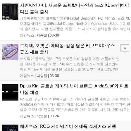
총 40명 한정 수량으로 진행되는 프리오더 행사다. 행사 기간 동
서린씨앤아이, 새로운 프렉탈디자인의 노스 XL 모멘텀 에
안 번들 패키지 구매 시 정상가 대비 15%의 할인율이 적용되며
디션 블랙 출시
무료 배송 혜택이 함께 제공된다....
서린씨앤아이가 프렉탈디자인(Fractal Design)의 PC 케이스 '노스 XL
모멘텀 에디션 블랙(Fractal Design North XL Momentum Edition)'을 정
식 출시했다. 이번 신제품은 기존 노스 시리즈의 정체성을 유지하면서
시스템 환경과 폼팩터에 따라 표준 모델인 노스 모멘텀과 크기를 확장한
게임뉴스 |
백승철
|
03-30
노스 XL 모멘텀으로 규격을 나누어 동시 출시되었다....
로지텍, 포켓몬 '메타몽' 감성 담은 키보드&마우스
4
굿즈 세트 출시
로지텍이 글로벌 인기 IP인 포켓몬스터 감성을 더한 '서툴러도 변
신! 메타몽 에디션' 키보드&마우스 포켓몬 굿즈 세트를 선보인다.
이번 메타몽 에디션 포켓몬 굿즈는 3월 30일부터 4월 12일까지
네이버 브랜드 스토어에서 진행되는 프로모션을 통해 만나볼 수
게임뉴스 |
백승철
|
03-30
있다. 행사 기간 동안 로지텍의 인기 키보드 및 마우스 제품을 구
매한 고객에게 포켓몬 메타몽의 매력을 살린 굿즈가 증정된다. 행
Dplus Kia, 글로벌 게이밍 체어 브랜드 'AndaSeat'와 파트
사 대상 제품은 ALTO KEYS K98M, Keys-To-Go 2, K380S 키보
너십 체결
드와 POP MOUSE 등이다....
e스포츠 구단 Dplus Kia(디플러스 기아)가 글로벌 게이밍 의자 브랜드
'AndaSeat(이하, 안다시트)'와 파트너십을 체결하여 선수단의 경기력 향
상을 도모하고 팬들을 위한 차별화된 가치 제공에 나선다. 안다시트는
세계적인 e스포츠 팀들과 협업하며 입지를 다져온 글로벌 게이밍 체어
게임뉴스 |
백승철
|
03-26
브랜드로, 다양한 국내외 IP와 활발한 협업을 진행하고 있는 Dplus Kia
의 브랜드 가치에 주목해 이번 파트너십을 결정했다. Dplus Kia는 디자
에이수스, ROG 게이밍기어 신제품 쇼케이스 진행
이너 브랜드와의 협업을 통해 자체 브랜드 Dplus를 런칭하여 유니폼을