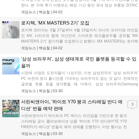
한다. 본 구매 후기 이벤트는 해당 기간 동안 국내 정상 유통된 ZOTAC
GAMING GeForce RTX 50 시리즈 그래픽카드 구매자 대상으로 진행되
게임뉴스 |
백승철
|
04-02
며, 제품 사진과 간단 후기를 커뮤니티, 블로그, SNS 등에 리뷰를 남겨준
분들에 한 해 제공된다. 경품으로는 ZOTAC GAMING 캐릭터 콜라보레
로지텍, 'MX MASTERS 2기' 모집
이션 에코백을 증정한다....
로지텍 코리아는 3월 27일부터 4월 10일까지 자사의 프리미엄 라인업
인 MX 시리즈와 함께 자신만의 스마트한 워크플로우를 공유할 'MX
MASTERS 2기' 참가자를 모집한다고 밝혔다. MX MASTERS는 로지텍
이 운영하는 커뮤니티인 'MX Community'를 기반으로, 사용자의 작업 방
게임뉴스 |
백승철
|
04-02
식과 디지털 루틴을 콘텐츠로 풀어내는 로지텍 엠버서더 프로그램이다.
선발된 참가자는 약 6개월간 SNS 채널과 연계된 월별 미션 및 콘텐츠 제
'삼성 브라우저', 삼성 생태계로 국민 플랫폼 등극할 수 있
작 프로그램에 참여하며, 자신의 업무 환경과 키보드·마우스 세팅, 생산
을까
성 도구 활용 방식 등 MX 시리즈 활용 경험을 공유하게 된다....
시장에 수많은 도전자들이 나섰지만, 이번 삼성전자의 '삼성 브라우저'
PC 버전의 정식 출시만큼 기대되는 브라우저도 없는 것 같다. 전체적인
글로벌 흐름 등을 생각했을 때 더욱더. 삼성 브라우저(Samsung
Browser)의 PC 버전은 3월 25일 정식 출시됐으며, 작년인 2025년 10월
게임뉴스 |
백승철
|
03-30
에 한국과 미국에서 베타 버전을 통해 처음 선보인 이후 약 4개월 만에
선보이게 됐다고 한다....
서린씨앤아이, '하이트 Y70 붕괴 스타레일 반디 에
3
디션' 번들 예약 판매
서린씨앤아이가 하이트의 PC 케이스 라인업을 기반으로 한 붕괴
스타레일 공식 콜라보레이션 상품 '하이트 Y70 반디(HYTE Y70
FIREFLY) 에디션' 번들의 예약 판매를 진행한다. 이번 행사는 전
용 테마로 구성된 풀패키지 상품을 사전 예약 구매하는 소비자에
게임뉴스 |
백승철
|
03-30
게 할인 혜택과 사은품을 제공하는 프로모션이다. 본 예약 판매는