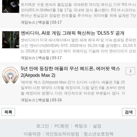
가속 컴퓨팅, AI 인프라, 자율주행 소프트웨어를 결합한다. 이를 통해 현
로지텍은 수동 변속의 몰입감을 극대화한 게이밍 레이싱 기어 'RS H-시
대차그룹 차량 플랫폼 전반에 걸쳐 확장 가능한 데이터 기반 자율주행
프터(RS H-Shifter)'를 3월 17일 국내에 정식 출시했다. RS H-시프터는
시스템 개발을 지원하는 것을 목표로 한다....
뛰어난 현실감과 정밀한 컨트롤을 추구하는 게이머를 위해 설계된 7단
+후진 수동 시프터로, 실제 H-패턴 기어박스에 가까운 변속 감각을 구현
게임뉴스 |
백승철
|
03-17
했다. 무게감 있는 노브와 확실한 조작 반응으로 기어 변속 시 또렷한 조
작감을 제공하며, 다양한 레이싱 장르에서 보다 몰입감 있는 주행을 지
엔비디아, AI로 게임 그래픽 혁신하는 'DLSS 5' 공개
원한다....
엔비디아가 미국 새너제이에서 열린 세계 최대 AI 및 가속 컴퓨팅 콘퍼런
스인 '엔비디아(NVIDIA) GTC 2026'에서 DLSS 5를 공개했다. DLSS 5
는 2018년 발표된 실시간 레이 트레이싱 기술에 이어 엔비디아가 선보
이는 차세대 컴퓨터 그래픽 혁신이다. DLSS 5는 픽셀에 사실적인 조명
게임뉴스 |
백승철
|
03-17
과 재질을 더하는 실시간 뉴럴 렌더링 모델을 도입한다. 이를 통해 렌더
링과 현실 사이의 간극을 좁히며, 덕분에 게임 개발자들은 그동안 할리
5년 만에 등장한 애플의 무선 헤드폰, 에어팟 맥스
2
우드(Hollywood) 시각 효과에서만 가능했던 새로운 수준의 사실적인 컴
2(Airpods Max 2)
퓨터 그래픽을 구현할 수 있다....
'에어팟 맥스 2(Airpods Max 2)'가 드디어 나온다. 애플은 3월 25
일부터 사전 예약이 시작될 예정이며, 다음 달인 4월 초부터 판매
될 예정이라 밝혔다. 다만 개인적으로 아쉬운 부분들이 많다. 가
격은 85만 원, 무게는 전작과 동일한 386.2g. 이전 제품에서 가장
게임뉴스 |
백승철
|
03-16
아쉽다고 했던 부분들이 가격과 무게인데, 소비자 입장에서 신제
품을 통해 가장 해소되길 바랐던 두 부분에 있어 만족스러워 보이
목록
검색
진 않는다....
로그인
PC화면
퀵링크
설정
청소년보호정책
이용약관
개인정보처리방침