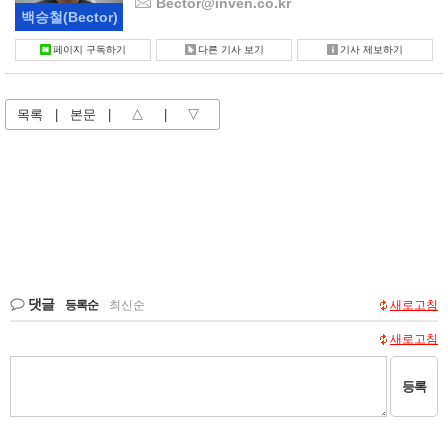
Bector@inven.co.kr
백승철
(Bector)
페이지 구독하기
다른 기사 보기
기사 제보하기
목록
|
본문
|
△
|
▽
댓글
등록순
|
최신순
새로고침
새로고침
등록