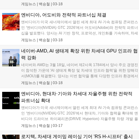
축하는 역량을 겨루는 국내 파트너 챔피언십이다. '로지텍 VC 설치 월드
게임뉴스 |
백승철
|
03-18
컵'은 2023년 스웨덴 스톡홀름에서 처음 시작됐으며, 2024년 덴마크 코
펜하겐을 거쳐 ISE 2025 바르셀로나에서 유럽 및 글로벌 파트너가 참여
엔비디아, 어도비와 전략적 파트너십 체결
하는 대회로 확대됐다....
엔비디아가 미국 새너제이에서 열린 세계 최대 AI·가속 컴퓨팅 콘퍼런스
인 '엔비디아(NVIDIA) GTC 2026'에서 어도비(Adobe)와 전략적 파트너
십을 발표했다. 양사는 AI 기반 창작, 프로덕션, 개인화를 가속하며, 차세
대 어도비 파이어플라이(Firefly) 파운데이션 모델과 에이전틱 워크플로
게임뉴스 |
백승철
|
03-18
우 제공을 위해 협력할 예정이다....
네이버-AMD, AI 생태계 확장 위한 차세대 GPU 인프라 협
력 강화
네이버와 AMD는 3월 18일, 네이버 제2사옥 1784에서 양사 주요 경영진
이 참석한 가운데 'AI 생태계 확장 및 차세대 인프라 협력'을 위한 양해각
서(MOU)를 체결했다. 양사는 이번 협약을 통해 다양한 인프라 환경에서
AI 기술이 유기적으로 연결되는 생태계를 구축하고, 기술 유연성을 높여
게임뉴스 |
백승철
|
03-18
나갈 계획이다. 먼저, 양사는 네이버의 거대언어모델(LLM) '하이퍼클로
바X'에 최적화된 고성능 GPU 연산 환경 구축을 위한 기술 협력을 강화
엔비디아, 현대차·기아와 차세대 자율주행 위한 전략적
하고 이를 통해 AI 모델을 안정적으로 운영할 수 있는 인프라 기술을 공
파트너십 확대
동으로 고도화해 나간다는 계획이다....
엔비디아가 미국 새너제이에서 열린 세계 최대 AI·가속 컴퓨팅 콘퍼런스
인 '엔비디아(NVIDIA) GTC 2026'에서 현대차, 기아와 협력을 확대해 엔
비디아 드라이브 하이페리온(DRIVE Hyperion) 자율주행 차량 개발 플
랫폼을 기반으로 한 차세대 자율주행 기술 발전을 가속화한다고 밝혔다.
게임뉴스 |
백승철
|
03-17
이번 협력은 현대차그룹(Hyundai Motor Group)의 소프트웨어 정의 차
량(SDV) 역량, 글로벌 차량 플릿, 자율주행 개발 전문성과 엔비디아의
로지텍, 차세대 게이밍 레이싱 기어 'RS H-시프터' 출시