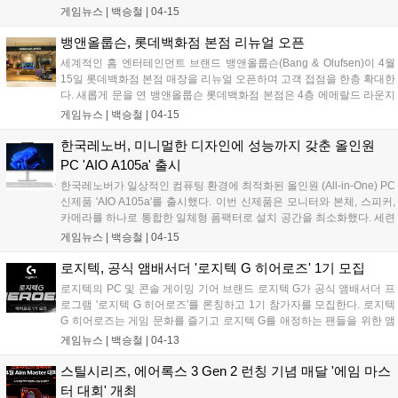
는 오픈백 구조의 유선 오픈형 게이밍 헤드셋이다. 소니의 명성 높은 오
게임뉴스 |
백승철
|
04-15
픈형 레퍼런스 헤드폰 'MDR-MV1'의 드라이버를 게임 사운드에 최적화
해 튜닝한 드라이버 유닛을 탑재했다. 게이밍 환경에서 최상의 반응 속
뱅앤올룹슨, 롯데백화점 본점 리뉴얼 오픈
도를 구현하기 위해 무선 연결 대신 유선 전용 방식을 채택해 지연 시간
세계적인 홈 엔터테인먼트 브랜드 뱅앤올룹슨(Bang & Olufsen)이 4월
을 최소화한 점이 특징이다....
15일 롯데백화점 본점 매장을 리뉴얼 오픈하며 고객 접점을 한층 확대한
다. 새롭게 문을 연 뱅앤올룹슨 롯데백화점 본점은 4층 에메랄드 라운지
옆에 위치하며, 국내 최초로 새로운 매장 콘셉트를 적용해 기존 매장보
게임뉴스 |
백승철
|
04-15
다 한층 밝고 컬러풀한 브랜드 공간으로 재탄생했다. 브랜드 특유의 북
유럽 미학을 현대적으로 풀어낸 이번 공간은 고객이 뱅앤올룹슨의 사운
한국레노버, 미니멀한 디자인에 성능까지 갖춘 올인원
드와 디자인을 한층 몰입감 있게 경험할 수 있도록 구성한 것이 특징이
PC 'AIO A105a' 출시
다....
한국레노버가 일상적인 컴퓨팅 환경에 최적화된 올인원 (All-in-One) PC
신제품 'AIO A105a'를 출시했다. 이번 신제품은 모니터와 본체, 스피커,
카메라를 하나로 통합한 일체형 폼팩터로 설치 공간을 최소화했다. 세련
된 클라우드 그레이(Cloud Grey) 색상의 미니멀한 디자인은 거실, 서재
게임뉴스 |
백승철
|
04-15
등 어디에 놓아도 자연스럽게 어울리며 재택근무, 온라인 수업, 엔터테
인먼트 등 다양한 용도로 활용 가능해 쾌적한 홈 컴퓨팅 환경을 제공한
로지텍, 공식 앰배서더 '로지텍 G 히어로즈' 1기 모집
다....
로지텍의 PC 및 콘솔 게이밍 기어 브랜드 로지텍 G가 공식 앰배서더 프
로그램 '로지텍 G 히어로즈'를 론칭하고 1기 참가자를 모집한다. 로지텍
G 히어로즈는 게임 문화를 즐기고 로지텍 G를 애정하는 팬들을 위한 앰
배서더 프로그램이다. 1기 대표 인플루언서로는 약 200만 구독자를 보
게임뉴스 |
백승철
|
04-13
유한 인기 유튜버 '김블루'가 참여한다. 유튜브, 인스타그램, 블로그 등 본
인 소유의 SNS 채널을 운영하는 스트리머, 크리에이터, 코스튬 플레이
스틸시리즈, 에어록스 3 Gen 2 런칭 기념 매달 '에임 마스
어를 비롯해 게임 문화를 즐기는 팬이라면 누구나 지원할 수 있다....
터 대회' 개최