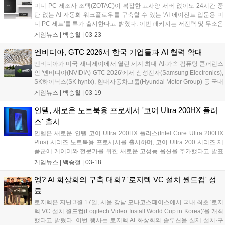
으로 운영한다. 브랜드의 아이코닉한 디자인과 압도적인 몰입감을 자랑
미니 PC 제조사 조텍(ZOTAC)이 복잡한 고사양 서버 없이도 24시간 중
하는 사운드 시스템을 직접 체험하며, 프리미엄 오디오가 제안하는 새로
단 없는 AI 자동화 워크플로우를 구축할 수 있는 'AI 에이전트 입문용 미
운 라이프스타일을 만나볼 수 있다....
니 PC 세트'를 특가 출시한다고 밝혔다. 이번 패키지는 저전력 및 무소음
설계의 스테디셀러 'ZBOX CI343 Edge'을 주축으로, 고대역폭 DDR5
게임뉴스 |
백승철
|
03-23
16GB SODIMM 메모리와 1TB의 M.2 NVMe SSD를 결합하여 안정적인
에이전트 구동 환경을 제공한다....
엔비디아, GTC 2026서 한국 기업들과 AI 협력 확대
엔비디아가 미국 새너제이에서 열린 세계 최대 AI·가속 컴퓨팅 콘퍼런스
인 '엔비디아(NVIDIA) GTC 2026'에서 삼성전자(Samsung Electronics),
SK하이닉스(SK hynix), 현대자동차그룹(Hyundai Motor Group) 등 국내
주요 기업들과의 다양한 협력 사례를 공개했다. 이번 행사에서는 AI 인프
게임뉴스 |
백승철
|
03-19
라 구축을 위한 차세대 메모리 기술부터 데이터센터 솔루션, 자율주행
기술에 이르기까지 엔비디아가 국내 기업들과 함께 추진하고 있는 주요
인텔, 새로운 노트북용 프로세서 '코어 Ultra 200HX 플러
기술 협력 사례를 소개했다....
스' 출시
인텔은 새로운 인텔 코어 Ultra 200HX 플러스(Intel Core Ultra 200HX
Plus) 시리즈 노트북용 프로세서를 출시하며, 코어 Ultra 200 시리즈 제
품군에 게이머와 전문가를 위한 새로운 고성능 옵션을 추가했다고 발표
했다. 고성능 게이밍, 스트리밍, 콘텐츠 제작 및 워크스테이션 환경에 최
게임뉴스 |
백승철
|
03-18
적화된 인텔 코어 Ultra 200HX 플러스 시리즈는 '인텔 코어 Ultra 9
290HX 플러스' 및 '인텔 코어 Ultra 7 270HX 플러스' 등 두 가지 신규 프
엥? AI 화상회의 구축 대회? '로지텍 VC 설치 월드컵' 성
로세서를 포함한다. 이 신규 프로세서들은 아키텍처 개선과 더불어, 일
료
부 게임에서 네이티브 성능을 향상시킬 수 있는 업계 최초의 바이너리
로지텍은 지난 3월 17일, 서울 강남 모나코스페이스에서 국내 최초 '로지
변환 계층 최적화 기능인 '인텔 바이너리 최적화 툴(Intel Binary
텍 VC 설치 월드컵(Logitech Video Install World Cup in Korea)'을 개최
Optimization Tool)'을 지원한다....
했다고 밝혔다. 이번 행사는 로지텍 AI 화상회의 솔루션을 실제 설치·구