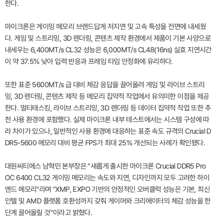
한다.
마이크론은 게이밍 메모리 브랜드답게 저지연 및 고속 특성을 전면에 내세웠
다. 게임 및 스트리밍, 3D 렌더링, 콘텐츠 제작 환경에서 제품이 기본 사양으로
내세우는 6,400MT/s CL32 성능은 6,000MT/s CL48(16ns) 실효 지연시간
이 약 37.5% 낮아 입력 반응과 프레임 타임 안정화에 유리하다.
또한 표준 5600MT/s 급 대비 체감 응답을 끌어올려 게임 및 라이브 스트리
밍, 3D 렌더링, 콘텐츠 제작 등 메모리 집약적 작업에서 유의미한 이점을 제공
한다. 멀티태스킹, 라이브 스트리밍, 3D 렌더링 등 데이터 집약적 작업 또한 추
천 사용 환경에 포함했다. 실제 마이크론 내부 테스트에서는 시스템 구성에 따
라 차이가 있으나, 일반적인 사용 환경에 대응하는 표준 속도 규격의 Crucial D
DR5-5600 메모리 대비 평균 FPS가 최대 25% 개선되는 사례가 확인됐다.
대원씨티에스 남혁민 본부장은 "새롭게 출시한 마이크론 Crucial DDR5 Pro
OC 6400 CL32 게이밍 메모리는 속도와 지연, 디자인까지 모두 고려한 하이
엔드 메모리"라며 "XMP, EXPO 기반의 안정적인 오버클럭 성능은 기본, 최신
인텔 및 AMD 플랫폼 호환성까지 갖춰 게이머와 크리에이터의 체감 성능을 한
단계 끌어올릴 것"이라고 밝혔다.