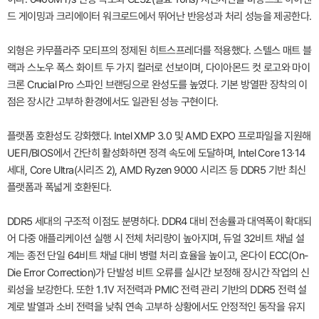
드 게이밍과 크리에이터 워크로드에서 뛰어난 반응성과 처리 성능을 제공한다.
외형은 카무플라주 모티프의 정제된 히트스프레더를 적용했다. 스텔스 매트 블
랙과 스노우 폭스 화이트 두 가지 컬러로 선보이며, 다이아몬드 컷 로고와 마이
크론 Crucial Pro 스파인 브랜딩으로 완성도를 높였다. 기본 방열판 장착의 이
점은 장시간 고부하 환경에서도 일관된 성능 구현이다.
플랫폼 호환성도 강화했다. Intel XMP 3.0 및 AMD EXPO 프로파일을 지원해
UEFI/BIOS에서 간단히 활성화하면 정격 속도에 도달하며, Intel Core 13·14
세대, Core Ultra(시리즈 2), AMD Ryzen 9000 시리즈 등 DDR5 기반 최신
플랫폼과 폭넓게 호환된다.
DDR5 세대의 구조적 이점도 분명하다. DDR4 대비 전송률과 대역폭이 확대되
어 다중 애플리케이션 실행 시 전체 처리량이 높아지며, 듀얼 32비트 채널 설
계는 종전 단일 64비트 채널 대비 병렬 처리 효율을 높이고, 온다이 ECC(On-
Die Error Correction)가 단발성 비트 오류를 실시간 보정해 장시간 작업의 신
뢰성을 보강한다. 또한 1.1V 저전력과 PMIC 전력 관리 기반의 DDR5 전력 설
계로 발열과 소비 전력을 낮춰 연속 고부하 상황에서도 안정적인 동작을 유지