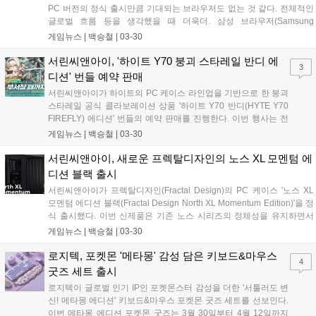
PC 버전의 정식 출시만큼 기대되는 브라우저도 없는 것 같다. 전체적인
글로벌 흐름 등을 생각했을 때 더욱더. 삼성 브라우저(Samsung
Browser)의 PC 버전은 3월 25일 정식 출시됐으며, 작년인 2025년 10월
게임뉴스 |
백승철
|
03-30
에 한국과 미국에서 베타 버전을 통해 처음 선보인 이후 약 4개월 만에
선보이게 됐다고 한다....
서린씨앤아이, '하이트 Y70 붕괴 스타레일 반디 에
3
디션' 번들 예약 판매
서린씨앤아이가 하이트의 PC 케이스 라인업을 기반으로 한 붕괴
스타레일 공식 콜라보레이션 상품 '하이트 Y70 반디(HYTE Y70
FIREFLY) 에디션' 번들의 예약 판매를 진행한다. 이번 행사는 전
용 테마로 구성된 풀패키지 상품을 사전 예약 구매하는 소비자에
게임뉴스 |
백승철
|
03-30
게 할인 혜택과 사은품을 제공하는 프로모션이다. 본 예약 판매는
총 40명 한정 수량으로 진행되는 프리오더 행사다. 행사 기간 동
서린씨앤아이, 새로운 프렉탈디자인의 노스 XL 모멘텀 에
안 번들 패키지 구매 시 정상가 대비 15%의 할인율이 적용되며
디션 블랙 출시
무료 배송 혜택이 함께 제공된다....
서린씨앤아이가 프렉탈디자인(Fractal Design)의 PC 케이스 '노스 XL
모멘텀 에디션 블랙(Fractal Design North XL Momentum Edition)'을 정
식 출시했다. 이번 신제품은 기존 노스 시리즈의 정체성을 유지하면서
시스템 환경과 폼팩터에 따라 표준 모델인 노스 모멘텀과 크기를 확장한
게임뉴스 |
백승철
|
03-30
노스 XL 모멘텀으로 규격을 나누어 동시 출시되었다....
로지텍, 포켓몬 '메타몽' 감성 담은 키보드&마우스
4
굿즈 세트 출시
로지텍이 글로벌 인기 IP인 포켓몬스터 감성을 더한 '서툴러도 변
신! 메타몽 에디션' 키보드&마우스 포켓몬 굿즈 세트를 선보인다.
이번 메타몽 에디션 포켓몬 굿즈는 3월 30일부터 4월 12일까지