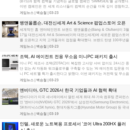
(BTS)과 함께 컴백을 기념하는 글로벌 캠페인 'SWIMSIDE'를 공개했다.
이번 캠페인은 전 세계 리스너들이 컴백의 순간을 더욱 깊이 경험하고,
아티스트와의 연결을 확장할 수 있도록 기획됐다. SWIMSIDE 캠페인은
게임뉴스 |
백승철
|
03-23
단순한 음악 청취를 넘어 '연결, 발견, 그리고 공유'라는 팬덤의 본질적인
가치에 기반한다. 스포티파이 인앱(in-app) 경험부터 전 세계 주요 도시
뱅앤올룹슨, 대전신세계 Art & Science 팝업스토어 오픈
에서 펼쳐지는 오프라인 이벤트에 이르기까지, 방탄소년단의 음악과 서
세계적인 홈 엔터테인먼트 브랜드 뱅앤올룹슨(Bang & Olufsen)이 3월
사를 각기 다른 방식으로 몰입해 즐길 수 있도록 구성됐다....
17일 대전신세계 Art & Science(이하 대전신세계)에 새로운 팝업스토어
를 오픈하고 지역 고객들과의 접점을 확대했다. 브랜드 탄생 100주년을
기념하는 특별한 비주얼 머천다이징(VM)으로 꾸며진 이번 팝업스토어
게임뉴스 |
백승철
|
03-23
는 대전신세계 2층 발렛 라운지 옆에 자리해, 뱅앤올룹슨만의 독보적인
사운드와 미학적 가치를 일상 속에서 보다 가까이 경험할 수 있는 공간
조텍, AI 에이전트 전용 무소음 미니PC 패키지 출시
으로 운영한다. 브랜드의 아이코닉한 디자인과 압도적인 몰입감을 자랑
미니 PC 제조사 조텍(ZOTAC)이 복잡한 고사양 서버 없이도 24시간 중
하는 사운드 시스템을 직접 체험하며, 프리미엄 오디오가 제안하는 새로
단 없는 AI 자동화 워크플로우를 구축할 수 있는 'AI 에이전트 입문용 미
운 라이프스타일을 만나볼 수 있다....
니 PC 세트'를 특가 출시한다고 밝혔다. 이번 패키지는 저전력 및 무소음
설계의 스테디셀러 'ZBOX CI343 Edge'을 주축으로, 고대역폭 DDR5
게임뉴스 |
백승철
|
03-23
16GB SODIMM 메모리와 1TB의 M.2 NVMe SSD를 결합하여 안정적인
에이전트 구동 환경을 제공한다....
엔비디아, GTC 2026서 한국 기업들과 AI 협력 확대
엔비디아가 미국 새너제이에서 열린 세계 최대 AI·가속 컴퓨팅 콘퍼런스
인 '엔비디아(NVIDIA) GTC 2026'에서 삼성전자(Samsung Electronics),
SK하이닉스(SK hynix), 현대자동차그룹(Hyundai Motor Group) 등 국내
주요 기업들과의 다양한 협력 사례를 공개했다. 이번 행사에서는 AI 인프
게임뉴스 |
백승철
|
03-19
라 구축을 위한 차세대 메모리 기술부터 데이터센터 솔루션, 자율주행
기술에 이르기까지 엔비디아가 국내 기업들과 함께 추진하고 있는 주요
인텔, 새로운 노트북용 프로세서 '코어 Ultra 200HX 플러
기술 협력 사례를 소개했다....