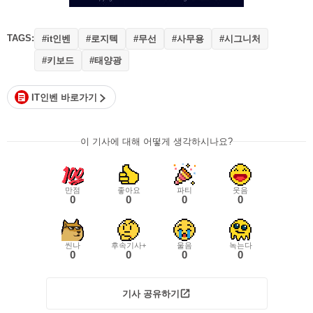
TAGS:
#it인벤
#로지텍
#무선
#사무용
#시그니처
#키보드
#태양광
IT인벤 바로가기
이 기사에 대해 어떻게 생각하시나요?
만점
좋아요
파티
웃음
0
0
0
0
씬나
후속기사+
울음
녹는다
0
0
0
0
기사 공유하기