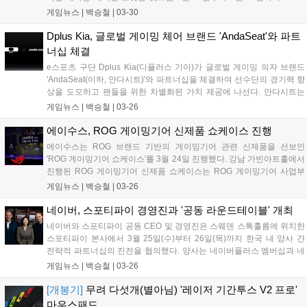
네이버 브랜드 스토어에서 진행되는 프로모션을 통해 만나볼 수
게임뉴스 |
백승철
|
03-30
있다. 행사 기간 동안 로지텍의 인기 키보드 및 마우스 제품을 구
매한 고객에게 포켓몬 메타몽의 매력을 살린 굿즈가 증정된다. 행
Dplus Kia, 글로벌 게이밍 체어 브랜드 'AndaSeat'와 파트
사 대상 제품은 ALTO KEYS K98M, Keys-To-Go 2, K380S 키보
너십 체결
드와 POP MOUSE 등이다....
e스포츠 구단 Dplus Kia(디플러스 기아)가 글로벌 게이밍 의자 브랜드
'AndaSeat(이하, 안다시트)'와 파트너십을 체결하여 선수단의 경기력 향
상을 도모하고 팬들을 위한 차별화된 가치 제공에 나선다. 안다시트는
세계적인 e스포츠 팀들과 협업하며 입지를 다져온 글로벌 게이밍 체어
게임뉴스 |
백승철
|
03-26
브랜드로, 다양한 국내외 IP와 활발한 협업을 진행하고 있는 Dplus Kia
의 브랜드 가치에 주목해 이번 파트너십을 결정했다. Dplus Kia는 디자
에이수스, ROG 게이밍기어 신제품 쇼케이스 진행
이너 브랜드와의 협업을 통해 자체 브랜드 Dplus를 런칭하여 유니폼을
에이수스는 ROG 브랜드 기반의 게이밍기어 관련 신제품을 선보인
비롯한 다양한 의류 제품과 국내외 IP와 협업 제품을 출시하는 등 e스포
'ROG 게이밍기어 쇼케이스'를 3월 24일 진행했다. 강남 가빈아트홀에서
츠를 넘어 하나의 라이프스타일 브랜드로서 가능성을 입증해 왔다....
진행된 ROG 게이밍기어 신제품 쇼케이스는 ROG 게이밍기어 사업부
총괄 크리스 황(Kris Huang)의 인사말을 시작으로 ROG(Republic of
게임뉴스 |
백승철
|
03-26
Gamers) 브랜드가 갖고 있는 "게이머를 위한 공화국"이라는 의미답게
승리를 위한 강력하고 다양한 게이밍기어 제품들을 전시 및 공개했다....
네이버, 스포티파이 경영진과 '공동 라운드테이블' 개최
네이버와 스포티파이 공동 CEO 및 경영진은 스웨덴 스톡홀름에 위치한
스포티파이 본사에서 3월 25일(수)부터 26일(목)까지 한국 내 양사 간
전략적 파트너십의 진전을 협의했다. 양사는 네이버플러스 멤버십과 네
비게이션 등을 통한 협업 성과를 공유하고, 중장기적 관점에서 엔터테인
게임뉴스 |
백승철
|
03-26
먼트 파트너십을 고도화하기 위한 방향성을 논의했다. 이번 라운드테이
블에는 네이버 최수연 대표와 스포티파이의 공동 최고경영자(Co-CEO)
[개봉기]
무려 다섯개(별아님) '레이저 기간투스 V2 프로'
알렉스 노스트롬(Alex Norström)과 구스타브 소더스트롬(Gustav
마우스패드