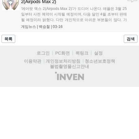
2(Airpods Max 2)
퓨터 그래픽을 구현할 수 있다....
'에어팟 맥스 2(Airpods Max 2)'가 드디어 나온다. 애플은 3월 25
일부터 사전 예약이 시작될 예정이며, 다음 달인 4월 초부터 판매
될 예정이라 밝혔다. 다만 개인적으로 아쉬운 부분들이 많다. 가
격은 85만 원, 무게는 전작과 동일한 386.2g. 이전 제품에서 가장
게임뉴스 |
백승철
|
03-16
아쉽다고 했던 부분들이 가격과 무게인데, 소비자 입장에서 신제
품을 통해 가장 해소되길 바랐던 두 부분에 있어 만족스러워 보이
목록
검색
진 않는다....
로그인
PC화면
퀵링크
설정
청소년보호정책
이용약관
개인정보처리방침
불법촬영물신고안내
(주)
인
벤