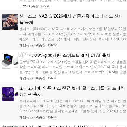
더 아닌가? 액션캠이라고도 불리는데, 뭔가 레저와 크리에이티브함이
섞인, 감성으로 얘기하자면 캠핑 감성이 물씬 풍기는데, 에이수스의 프
리뷰 |
백승철
|
04-20
로아트는 비즈니스 라인업 중 프리미엄을 상징하는 브랜드인데, 둘이 합
쳐 '에이수스 프로아트 고프로 에디션(ProArt GoPro Edition) PX13'를 선
샌디스크, NAB 쇼 2026에서 전문가용 메모리 카드 신제
보였다....
품 공개
샌디스크(Sandisk)가 미국 라스베이거스에서 오는 4월 18일부터 22일
까지 개최되는 'NAB 쇼 2026(NAB Show 2026)'에서 새로운 전문가용
메모리 카드 라인업을 공개했다. 이번 신제품은 차세대 SANDISK
Extreme PRO CFexpress 4.0 Type B 카드와 함께, 최대 2TB의 대용량
게임뉴스 |
백승철
|
04-20
과 한층 빨라진 속도를 갖춘 SANDISK Extreme PRO SDXC UHS-II
V60 및 V90 카드로 구성되며, 고해상도 영상 제작 환경에 최적화된 성능
에이서, 0.99kg 초경량 '스위프트 엣지 14 AI' 출시
과 용량을 제공한다....
글로벌 PC 제조사 에이서(Acer)는 초경량 설계와 온디바이스 AI 성능을
갖춘 프리미엄 라이프스타일 노트북 '스위프트 엣지 14 AI'의 국내 출시
를 기념해 예약 판매를 진행한다고 밝혔다. 스위프트 엣지 14 AI는 인텔
코어 울트라 시리즈 3(코드명 Panther Lake, 팬서레이크) 프로세서를 탑
게임뉴스 |
백승철
|
04-20
재해 AI 작업과 일반 생산성 작업을 동시에 지원한다. CPU, GPU, NPU
가 통합된 차세대 아키텍처를 기반으로 온디바이스 AI 연산 성능과 전력
소니코리아, 인존 버즈 신규 컬러 '글래스 퍼플' 및 프나틱
효율을 동시에 강화한 것이 특징이다. 이를 통해 이미지 생성, 문서 요약,
에디션 출시
콘텐츠 제작 등 다양한 AI 작업을 빠르고 효율적으로 처리할 수 있으며,
소니코리아가 'INZONE'(인존, 이하 INZONE)의 게이밍 무선 이어폰 '인
전력 효율 기반 설계를 통해 장시간 작업 환경에서도 안정적인 퍼포먼스
존 버즈(INZONE Buds)'의 새로운 컬러 '인존 버즈 글래스 퍼플(INZONE
를 제공한다....
Buds Glass Purple)'을 출시한다고 4월 16일 밝혔다. 지난 2023년 선보
인 인존 버즈는 출시 8개월 만에 누적 판매량 1만 2000대를 돌파하며 프
게임뉴스 |
백승철
|
04-16
리미엄 게이밍 무선 이어폰 시장의 확대를 이끈 제품이다. 전용 동글 활
용 시 0.03초 이하의 유선에 가까운 저지연 환경을 제공할 뿐 아니라 한