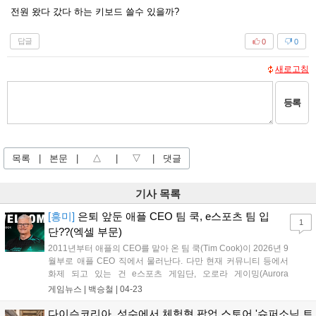
전원 왔다 갔다 하는 키보드 쓸수 있을까?
답글
0
0
새로고침
등록
목록
|
본문
|
△
|
▽
|
댓글
기사 목록
[흥미]
은퇴 앞둔 애플 CEO 팀 쿡, e스포츠 팀 입
1
단??(엑셀 부문)
2011년부터 애플의 CEO를 맡아 온 팀 쿡(Tim Cook)이 2026년 9
월부로 애플 CEO 직에서 물러난다. 다만 현재 커뮤니티 등에서
화제 되고 있는 건 e스포츠 게임단, 오로라 게이밍(Aurora
Gaming)의 합류다. 오로라 게이밍은 자사의 X(구 트위터)를 통해
게임뉴스 |
백승철
|
04-23
팀 쿡의 입단을 공식적으로 밝혔다. 오로라 게이밍은 마치 e스포
츠 프로게이머 선수가 입단한 것처럼 이미지를 꾸몄는데 해당 이
다이슨코리아, 성수에서 체험형 팝업 스토어 '슈퍼소닉 트