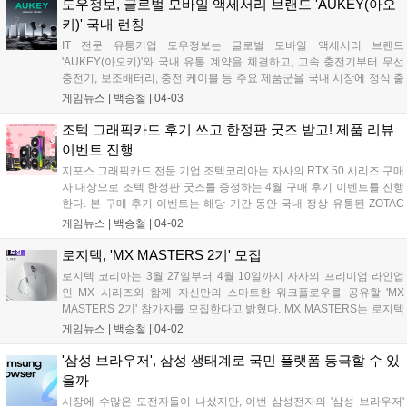
모니터는 지난해 공식 모델이었던 'MSI G274F'의 후속 히트 제품이다.
도우정보, 글로벌 모바일 액세서리 브랜드 'AUKEY(아오
또한 2026년 3월 일산 킨텍스에서 열린 '아크 월드 투어 2026'에서도 e
키)' 국내 런칭
스포츠 공식 대회용 모니터로 선정된 바 있다....
IT 전문 유통기업 도우정보는 글로벌 모바일 액세서리 브랜드
'AUKEY(아오키)'와 국내 유통 계약을 체결하고, 고속 충전기부터 무선
충전기, 보조배터리, 충전 케이블 등 주요 제품군을 국내 시장에 정식 출
시한다고 밝혔다. AUKEY는 2005년 독일에서 시작된 글로벌 모바일 액
게임뉴스 |
백승철
|
04-03
세서리 브랜드로, 현재 전 세계 150여 개국에서 판매되는 충전 솔루션
전문 기업이다. 브랜드명 AUKEY는 금을 의미하는 원소기호 'Au'와 해결
조텍 그래픽카드 후기 쓰고 한정판 굿즈 받고! 제품 리뷰
책을 의미하는 'Key'의 합성어로, "최상의 품질과 혁신적인 기술을 통해
이벤트 진행
사용자에게 새로운 가능성을 제공한다"는 의미를 담고 있다....
지포스 그래픽카드 전문 기업 조텍코리아는 자사의 RTX 50 시리즈 구매
자 대상으로 조텍 한정판 굿즈를 증정하는 4월 구매 후기 이벤트를 진행
한다. 본 구매 후기 이벤트는 해당 기간 동안 국내 정상 유통된 ZOTAC
GAMING GeForce RTX 50 시리즈 그래픽카드 구매자 대상으로 진행되
게임뉴스 |
백승철
|
04-02
며, 제품 사진과 간단 후기를 커뮤니티, 블로그, SNS 등에 리뷰를 남겨준
분들에 한 해 제공된다. 경품으로는 ZOTAC GAMING 캐릭터 콜라보레
로지텍, 'MX MASTERS 2기' 모집
이션 에코백을 증정한다....
로지텍 코리아는 3월 27일부터 4월 10일까지 자사의 프리미엄 라인업
인 MX 시리즈와 함께 자신만의 스마트한 워크플로우를 공유할 'MX
MASTERS 2기' 참가자를 모집한다고 밝혔다. MX MASTERS는 로지텍
이 운영하는 커뮤니티인 'MX Community'를 기반으로, 사용자의 작업 방
게임뉴스 |
백승철
|
04-02
식과 디지털 루틴을 콘텐츠로 풀어내는 로지텍 엠버서더 프로그램이다.
선발된 참가자는 약 6개월간 SNS 채널과 연계된 월별 미션 및 콘텐츠 제
'삼성 브라우저', 삼성 생태계로 국민 플랫폼 등극할 수 있
작 프로그램에 참여하며, 자신의 업무 환경과 키보드·마우스 세팅, 생산
을까
성 도구 활용 방식 등 MX 시리즈 활용 경험을 공유하게 된다....
시장에 수많은 도전자들이 나섰지만, 이번 삼성전자의 '삼성 브라우저'