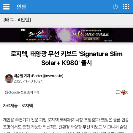
인벤
[태그 : it인벤]
로지텍, 태양광 무선 키보드 'Signature Slim
Solar+ K980' 출시
백승철 기자
(
Bector@inven.co.kr
)
2025-11-10 10:24
Google 선호 출처 추가
1
0
자료제공 - 로지텍
개인용 주변기기 전문 기업 로지텍 코리아(지사장 조정훈)가 햇빛은 물론 인공
조명에서도 충전 가능한 혁신적인 친환경 태양광 무선 키보드 '시그니처 슬림