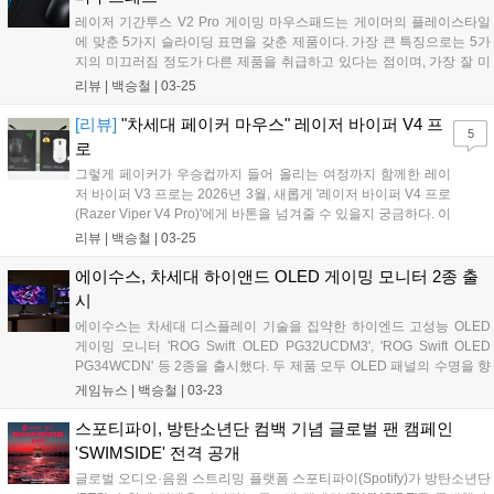
Söderstrom)이 모두 참석했다. 사업개발, 마케팅 등 여러 분야의 양사 실
레이저 기간투스 V2 Pro 게이밍 마우스패드는 게이머의 플레이스타일
무진도 배석해 협업 가능 범위를 폭넓게 검토했다....
에 맞춘 5가지 슬라이딩 표면을 갖춘 제품이다. 가장 큰 특징으로는 5가
지의 미끄러짐 정도가 다른 제품을 취급하고 있다는 점이며, 가장 잘 미
끄러지는 순서대로 Max Speed, Speed, Balance, Control, Max Control
리뷰 |
백승철
|
03-25
로 구분된다....
[리뷰]
"차세대 페이커 마우스" 레이저 바이퍼 V4 프
5
로
그렇게 페이커가 우승컵까지 들어 올리는 여정까지 함께한 레이
저 바이퍼 V3 프로는 2026년 3월, 새롭게 '레이저 바이퍼 V4 프로
(Razer Viper V4 Pro)'에게 바톤을 넘겨줄 수 있을지 궁금하다. 이
번 바이퍼 V4 프로는 출시 전부터 페이커 선수가 직접 테스트하
리뷰 |
백승철
|
03-25
며, 디테일한 피드백까지 전부 반영하여 완성된 진정한 의미에서
e스포츠 프로용 게이밍 마우스라고 할 수 있겠다....
에이수스, 차세대 하이앤드 OLED 게이밍 모니터 2종 출
시
에이수스는 차세대 디스플레이 기술을 집약한 하이엔드 고성능 OLED
게이밍 모니터 'ROG Swift OLED PG32UCDM3', 'ROG Swift OLED
PG34WCDN' 등 2종을 출시했다. 두 제품 모두 OLED 패널의 수명을 향
상시키는 에이수스 OLED Care Pro가 적용돼 장시간 작업이나 게임 플
게임뉴스 |
백승철
|
03-23
레이에도 선명하고 일관된 비주얼을 보여주도록 설계되었다. 더불어 사
용자의 위치를 감지해 자리를 비울 경우 자동으로 화면을 블랙으로 전환
스포티파이, 방탄소년단 컴백 기념 글로벌 팬 캠페인
하여 번인을 예방하는 Neo Proximity Sensor가 탑재되어 패널의 수명을
'SWIMSIDE' 전격 공개
연장한다....
글로벌 오디오·음원 스트리밍 플랫폼 스포티파이(Spotify)가 방탄소년단