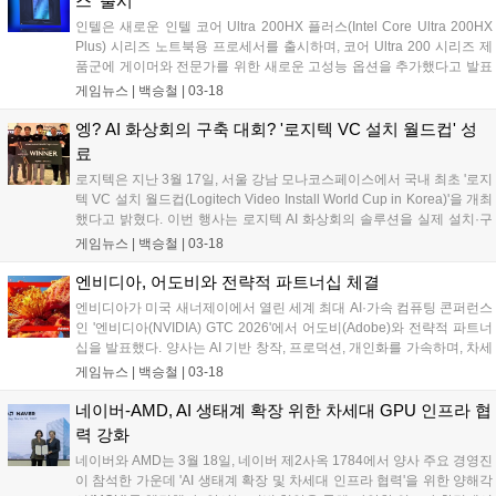
스' 출시
인텔은 새로운 인텔 코어 Ultra 200HX 플러스(Intel Core Ultra 200HX
Plus) 시리즈 노트북용 프로세서를 출시하며, 코어 Ultra 200 시리즈 제
품군에 게이머와 전문가를 위한 새로운 고성능 옵션을 추가했다고 발표
했다. 고성능 게이밍, 스트리밍, 콘텐츠 제작 및 워크스테이션 환경에 최
게임뉴스 |
백승철
|
03-18
적화된 인텔 코어 Ultra 200HX 플러스 시리즈는 '인텔 코어 Ultra 9
290HX 플러스' 및 '인텔 코어 Ultra 7 270HX 플러스' 등 두 가지 신규 프
엥? AI 화상회의 구축 대회? '로지텍 VC 설치 월드컵' 성
로세서를 포함한다. 이 신규 프로세서들은 아키텍처 개선과 더불어, 일
료
부 게임에서 네이티브 성능을 향상시킬 수 있는 업계 최초의 바이너리
로지텍은 지난 3월 17일, 서울 강남 모나코스페이스에서 국내 최초 '로지
변환 계층 최적화 기능인 '인텔 바이너리 최적화 툴(Intel Binary
텍 VC 설치 월드컵(Logitech Video Install World Cup in Korea)'을 개최
Optimization Tool)'을 지원한다....
했다고 밝혔다. 이번 행사는 로지텍 AI 화상회의 솔루션을 실제 설치·구
축하는 역량을 겨루는 국내 파트너 챔피언십이다. '로지텍 VC 설치 월드
게임뉴스 |
백승철
|
03-18
컵'은 2023년 스웨덴 스톡홀름에서 처음 시작됐으며, 2024년 덴마크 코
펜하겐을 거쳐 ISE 2025 바르셀로나에서 유럽 및 글로벌 파트너가 참여
엔비디아, 어도비와 전략적 파트너십 체결
하는 대회로 확대됐다....
엔비디아가 미국 새너제이에서 열린 세계 최대 AI·가속 컴퓨팅 콘퍼런스
인 '엔비디아(NVIDIA) GTC 2026'에서 어도비(Adobe)와 전략적 파트너
십을 발표했다. 양사는 AI 기반 창작, 프로덕션, 개인화를 가속하며, 차세
대 어도비 파이어플라이(Firefly) 파운데이션 모델과 에이전틱 워크플로
게임뉴스 |
백승철
|
03-18
우 제공을 위해 협력할 예정이다....
네이버-AMD, AI 생태계 확장 위한 차세대 GPU 인프라 협
력 강화
네이버와 AMD는 3월 18일, 네이버 제2사옥 1784에서 양사 주요 경영진
이 참석한 가운데 'AI 생태계 확장 및 차세대 인프라 협력'을 위한 양해각