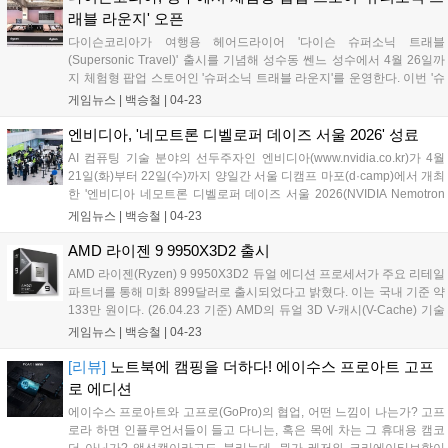
미지에 따르면 팀 쿡은 마이크로소프트 엑셀 부문 선수로 활동하
래블 라운지' 오픈
게 된다고 언급하고 있다....
다이슨코리아가 여행용 헤어드라이어 '다이슨 슈퍼소닉 트래블
(Supersonic Travel)' 출시를 기념해 성수동 쎈느 성수에서 4월 26일까
지 체험형 팝업 스토어인 '슈퍼소닉 트래블 라운지'를 운영한다. 이번 '슈
퍼소닉 트래블 라운지' 팝업 스토어는 여행을 떠나는 순간의 설렘과, 자
게임뉴스 |
백승철
|
04-23
유로운 스타일링 경험을 공항을 연상시키는 콘셉트로 공간 전반에 담아
냈다. 방문객은 팝업에 방문해 전용 패스포트와 항공권을 가지고 선호하
엔비디아, '네모트론 디벨로퍼 데이즈 서울 2026' 성료
는 여행지를 선택 후 각 공간에서 스탬프 미션을 수행할 수 있다....
AI 컴퓨팅 기술 분야의 선두주자인 엔비디아(www.nvidia.co.kr)가 4월
21일(화)부터 22일(수)까지 양일간 서울 디캠프 마포(d·camp)에서 개최
한 '엔비디아 네모트론 디벨로퍼 데이즈 서울 2026(NVIDIA Nemotron
Developer Days Seoul 2026)'이 국내 AI 개발자들의 뜨거운 관심 속에
게임뉴스 |
백승철
|
04-23
마무리됐다고 밝혔다. 이번 행사는 엔비디아 최신 오픈 모델인 '네모트
론'을 중심으로 한국 AI 산업 성장을 지원하고 글로벌 소버린 AI 생태계
AMD 라이젠 9 9950X3D2 출시
구축을 가속화하기 위해 마련됐다. 현장에는 국내 AI 개발자, 연구자, 산
AMD 라이젠(Ryzen) 9 9950X3D2 듀얼 에디션 프로세서가 주요 리테일
업 리더 약 500명이 참석해 엔비디아 네모트론 팀과 직접 소통하며 모델
파트너를 통해 미화 899달러로 출시되었다고 밝혔다. 이는 국내 기준 약
·데이터·AI 에이전트 개발에 대한 최신 기술 트렌드와 인사이트를 공유
133만 원이다. (26.04.23 기준) AMD의 듀얼 3D V-캐시(V-Cache) 기술
했다....
이 적용된 세계 최초의 데스크톱 프로세서인 9950X3D2는 복잡하고 지
게임뉴스 |
백승철
|
04-23
연 시간에 민감한 작업을 수행하는 개발자와 크리에이터를 위해 설계되
었다. 또한 새로운 메인보드나 메모리 교체 없이 AM5 플랫폼에서 강력
[리뷰]
노트북에 캠핑을 더하다! 에이수스 프로아트 고프
한 성능과 향상된 처리량을 제공한다....
로 에디션
에이수스 프로아트와 고프로(GoPro)의 협업, 어떤 느낌이 나는가? 고프
로라 하면 인플루언서들이 들고 다니는, 혹은 목에 차는 그 휴대용 캠코