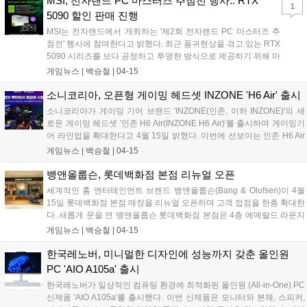
MSI, 전자랜드 PC 마스터즈 추첨전 행사.. RTX
1
번 배터리를 충전하면 최대 24시간 사용 가능해 게이머들 사이에서는 이
5090 할인 판매 진행
상적인 게이밍 이어폰으로 알려져 있다. PC와 Playstation은 물론 모바
MSI는 전자랜드에서 개최하는 '제2회 전자랜드 PC 마스터즈 추
일 및 휴대용 게임 콘솔과 호환성도 뛰어나다....
첨전' 행사에 참여한다고 밝혔다. 최근 품귀현상을 겪고 있는 RTX
5090 시리즈를 보다 공정하고 투명한 방식으로 제공하기 위해 마
련된 이번 추첨전은 2026년 4월 18일 오전 10시, 전자랜드 용산
게임뉴스 |
백승철
|
04-15
DCS 1층 매장에서 진행된다. 행사 당일 선착순 50명을 대상으로
참여 기회가 주어진다....
소니코리아, 오픈형 게이밍 헤드셋 INZONE 'H6 Air' 출시
소니코리아가 게이밍 기어 브랜드 'INZONE(인존, 이하 INZONE)'의 새
로운 게이밍 헤드셋 '인존 H6 Air(INZONE H6 Air)'를 출시하며 게이밍기
어 라인업을 확대한다고 4월 15일 밝혔다. 이번에 선보이는 인존 H6 Air
는 오픈백 구조의 유선 오픈형 게이밍 헤드셋이다. 소니의 명성 높은 오
게임뉴스 |
백승철
|
04-15
픈형 레퍼런스 헤드폰 'MDR-MV1'의 드라이버를 게임 사운드에 최적화
해 튜닝한 드라이버 유닛을 탑재했다. 게이밍 환경에서 최상의 반응 속
뱅앤올룹슨, 롯데백화점 본점 리뉴얼 오픈
도를 구현하기 위해 무선 연결 대신 유선 전용 방식을 채택해 지연 시간
세계적인 홈 엔터테인먼트 브랜드 뱅앤올룹슨(Bang & Olufsen)이 4월
을 최소화한 점이 특징이다....
15일 롯데백화점 본점 매장을 리뉴얼 오픈하며 고객 접점을 한층 확대한
다. 새롭게 문을 연 뱅앤올룹슨 롯데백화점 본점은 4층 에메랄드 라운지
옆에 위치하며, 국내 최초로 새로운 매장 콘셉트를 적용해 기존 매장보
게임뉴스 |
백승철
|
04-15
다 한층 밝고 컬러풀한 브랜드 공간으로 재탄생했다. 브랜드 특유의 북
유럽 미학을 현대적으로 풀어낸 이번 공간은 고객이 뱅앤올룹슨의 사운
한국레노버, 미니멀한 디자인에 성능까지 갖춘 올인원
드와 디자인을 한층 몰입감 있게 경험할 수 있도록 구성한 것이 특징이
PC 'AIO A105a' 출시
다....
한국레노버가 일상적인 컴퓨팅 환경에 최적화된 올인원 (All-in-One) PC
신제품 'AIO A105a'를 출시했다. 이번 신제품은 모니터와 본체, 스피커,