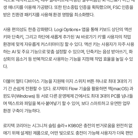
틱으로 제작되었으며, 내부 플레이트에 사용된 알루미늄은 화석연료가 아닌 재
생 에너지를 이용해 가공됐다. 또한 탄소중립 인증을 획득했으며, FSC 인증을
받은 친환경 패키지를 사용해 환경 영향을 최소화했다.
사용 편의성도 한층 강화됐다. Logi Options+ 앱을 통해 키보드 상단의 액션
키와 단축키, 그리고 하단에 새롭게 추가된 'AI 바로가기 키'를 사용자의 작업
환경에 맞게 자유롭게 커스터마이징 할 수 있다. 액션 키는 사용자가 자주 사용
하는 AI 및 주요 기능으로 맞춤 설정할 수 있으며, 단축키는 음성 받아쓰기, 화
상회의 음소거 등 반복적으로 사용하는 기능을 지정해 작업 효율을 높일 수 있
다.
더불어 멀티 디바이스 기능을 지원해 이지 스위치 버튼 하나로 최대 3대의 기
기 간 손쉽게 전환할 수 있다. 로지텍의 Flow 기술을 활용하면 맥(macOS) 과
윈도우(Windows) 등 서로 다른 운영체제 간에서도 최대 3대의 PC를 넘나들
며 텍스트와 파일을 복사·붙여넣기 할 수 있어, 보다 스마트하고 유연한 업무
환경 구축이 가능하다.
로지텍 코리아는 시그니처 슬림 솔라+ K980은 충전의 번거로움을 완전히 없
애기 위해 설계된 제품으로, 어떤 빛으로도 충전이 가능해 사용자가 더욱 편안