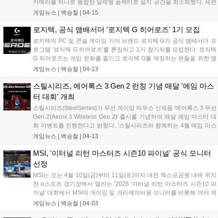
카메라를 하나로 통합한 일체형 폼팩터로 설치 공간을 최소화했다. 세련
된 클라우드 그레이(Cloud Grey) 색상의 미니멀한 디자인은 거실, 서재
게임뉴스 |
백승철
|
04-15
등 어디에 놓아도 자연스럽게 어울리며 재택근무, 온라인 수업, 엔터테
인먼트 등 다양한 용도로 활용 가능해 쾌적한 홈 컴퓨팅 환경을 제공한
로지텍, 공식 앰배서더 '로지텍 G 히어로즈' 1기 모집
다....
로지텍의 PC 및 콘솔 게이밍 기어 브랜드 로지텍 G가 공식 앰배서더 프
로그램 '로지텍 G 히어로즈'를 론칭하고 1기 참가자를 모집한다. 로지텍
G 히어로즈는 게임 문화를 즐기고 로지텍 G를 애정하는 팬들을 위한 앰
배서더 프로그램이다. 1기 대표 인플루언서로는 약 200만 구독자를 보
게임뉴스 |
백승철
|
04-13
유한 인기 유튜버 '김블루'가 참여한다. 유튜브, 인스타그램, 블로그 등 본
인 소유의 SNS 채널을 운영하는 스트리머, 크리에이터, 코스튬 플레이
스틸시리즈, 에어록스 3 Gen 2 런칭 기념 매달 '에임 마스
어를 비롯해 게임 문화를 즐기는 팬이라면 누구나 지원할 수 있다....
터 대회' 개최
스틸시리즈(SteelSeries)가 무선 게이밍 마우스 신제품 '에어록스 3 무선
Gen 2(Aerox 3 Wireless Gen 2)' 출시를 기념하여 매달 에임 마스터 대
회 이벤트를 진행한다고 밝혔다. '스틸시리즈와 함께하는 4월 에임 마스
터(Aim Master) 대회'를 개최했다. 해당 이벤트는 스틸시리즈 GG 소프트
게임뉴스 |
백승철
|
04-13
웨어에서 제공하는 3D 에이밍 훈련 소프트웨어 3D AIM TRAINER를 통
해 높은 점수를 기록한 참가자에게 에어록스 3 무선 Gen 2 게이밍 마우
MSI, '이터널 리턴 마스터즈 시즌10 파이널' 공식 모니터
스, Prime 유선 게이밍 마우스, QcK Pro 밸런스 게이밍 마우스패드
선정
(Large) 등 다양한 경품을 제공할 예정이다....
MSI는 오는 4월 10일(금)부터 11일(토)까지 대전 엑스포공원 내에 위치
한 e스포츠 경기장에서 열리는 '2026 ‘이터널 리턴 마스터즈 시즌10 파
이널' 대회에서 MSI의 게이밍 및 크리에이터용 모니터를 비롯해 여러 게
이밍 데스크탑 등 다양한 제품을 전시하고 체험할 수 있는 부스를 운영
게임뉴스 |
백승철
|
04-03
한다고 밝혔다. 이번 대회 공식 모니터로 선정된 'MSI MAG 272F' 게이밍