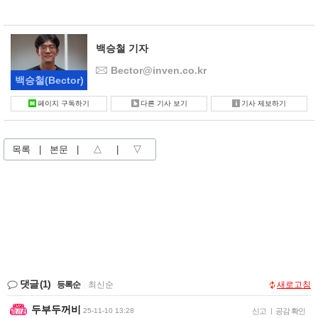
백승철 기자
Bector@inven.co.kr
백승철
(Bector)
페이지 구독하기
다른 기사 보기
기사 제보하기
목록
|
본문
|
△
|
▽
댓글
(1)
등록순
|
최신순
새로고침
두부두꺼비
25-11-10 13:28
신고
|
공감 확인