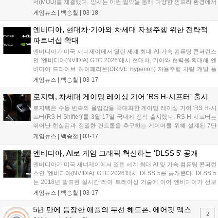
서(MOU)를 체결했다. 양사는 이번 협약을 통해 다양한 인프라 환경에서
AI 기술이 유기적으로 연결되는 생태계를 구축하고, 기술 유연성을 높여
게임뉴스 |
백승철
|
03-18
나갈 계획이다. 먼저, 양사는 네이버의 거대언어모델(LLM) '하이퍼클로
바X'에 최적화된 고성능 GPU 연산 환경 구축을 위한 기술 협력을 강화
엔비디아, 현대차·기아와 차세대 자율주행 위한 전략적
하고 이를 통해 AI 모델을 안정적으로 운영할 수 있는 인프라 기술을 공
파트너십 확대
동으로 고도화해 나간다는 계획이다....
엔비디아가 미국 새너제이에서 열린 세계 최대 AI·가속 컴퓨팅 콘퍼런스
인 '엔비디아(NVIDIA) GTC 2026'에서 현대차, 기아와 협력을 확대해 엔
비디아 드라이브 하이페리온(DRIVE Hyperion) 자율주행 차량 개발 플
랫폼을 기반으로 한 차세대 자율주행 기술 발전을 가속화한다고 밝혔다.
게임뉴스 |
백승철
|
03-17
이번 협력은 현대차그룹(Hyundai Motor Group)의 소프트웨어 정의 차
량(SDV) 역량, 글로벌 차량 플릿, 자율주행 개발 전문성과 엔비디아의
로지텍, 차세대 게이밍 레이싱 기어 'RS H-시프터' 출시
가속 컴퓨팅, AI 인프라, 자율주행 소프트웨어를 결합한다. 이를 통해 현
로지텍은 수동 변속의 몰입감을 극대화한 게이밍 레이싱 기어 'RS H-시
대차그룹 차량 플랫폼 전반에 걸쳐 확장 가능한 데이터 기반 자율주행
프터(RS H-Shifter)'를 3월 17일 국내에 정식 출시했다. RS H-시프터는
시스템 개발을 지원하는 것을 목표로 한다....
뛰어난 현실감과 정밀한 컨트롤을 추구하는 게이머를 위해 설계된 7단
+후진 수동 시프터로, 실제 H-패턴 기어박스에 가까운 변속 감각을 구현
게임뉴스 |
백승철
|
03-17
했다. 무게감 있는 노브와 확실한 조작 반응으로 기어 변속 시 또렷한 조
작감을 제공하며, 다양한 레이싱 장르에서 보다 몰입감 있는 주행을 지
엔비디아, AI로 게임 그래픽 혁신하는 'DLSS 5' 공개
원한다....
엔비디아가 미국 새너제이에서 열린 세계 최대 AI 및 가속 컴퓨팅 콘퍼런
스인 '엔비디아(NVIDIA) GTC 2026'에서 DLSS 5를 공개했다. DLSS 5
는 2018년 발표된 실시간 레이 트레이싱 기술에 이어 엔비디아가 선보
이는 차세대 컴퓨터 그래픽 혁신이다. DLSS 5는 픽셀에 사실적인 조명
게임뉴스 |
백승철
|
03-17
과 재질을 더하는 실시간 뉴럴 렌더링 모델을 도입한다. 이를 통해 렌더
링과 현실 사이의 간극을 좁히며, 덕분에 게임 개발자들은 그동안 할리
5년 만에 등장한 애플의 무선 헤드폰, 에어팟 맥스
2
우드(Hollywood) 시각 효과에서만 가능했던 새로운 수준의 사실적인 컴