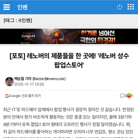
인벤
[태그 : it인벤]
[포토]
레노버의 제품들을 한 곳에! '레노버 성수
팝업스토어'
백승철 기자
(
Bector@inven.co.kr
)
2025-11-17 19:26
Google 선호 출처 추가
0
1
최근 IT 및 하드웨어 업체에서 팝업 행사가 굉장히 잦아진 것 같습니다. 한정된
분야 안에서 뭔가 비슷하게 활동하는 것은 종종 있는 일이지만, 올해 3분기와
4분기부터 유독 팝업스토어 형태의 오프라인 행사가 정말 많아졌습니다. 뭐,
저 같이 하드웨어를 좋아하는 게이머라면 오히려 너무 반갑죠. 평소 관심 있던