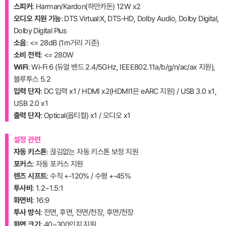
스피커
: Harman/Kardon(하만카돈) 12W x2
오디오 지원 기능
: DTS Virtual:X, DTS-HD, Dolby Audio, Dolby Digital,
Dolby Digital Plus
소음
: <= 28dB (1m거리 기준)
소비 전력
: <= 280W
WiFi
: Wi-Fi 6 (듀얼 밴드 2.4/5GHz, IEEE802.11a/b/g/n/ac/ax 지원),
블루투스 5.2
입력 단자
: DC 입력 x1 / HDMI x2(HDMI1은 eARC 지원) / USB 3.0 x1,
USB 2.0 x1
출력 단자
: Optical(옵티컬) x1 / 오디오 x1
설정 관련
자동 키스톤
: 끊김없는 자동 키스톤 보정 지원
포커스
: 자동 포커스 지원
렌즈 시프트
: 수직 +-120% / 수평 +-45%
투사비
: 1.2~1.5:1
화면비
: 16:9
투사 방식
: 전면, 후면, 전면/천장, 후면/천장
화면 크기
: 40~300인치 지원