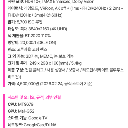
지원 포맷
: HDR 10+, IMAX Enhanced, Dolby Vision
레이턴시
: 게임모드, VRR on, AK off 시(1ms - FHD@240Hz / 2.2ms -
FHD@120Hz / 3ms(4K@60Hz)
밝기
: 5,700 ISO 루멘
해상도
: 최대 3840x2160 (4K UHD)
색 재현율
: BT.2020 110%
명암비
: 20,000:1 (DBLE ON)
렌즈
: 고투과율 코팅 렌즈
그 외 기능
: 3D기능, MEMC, 눈 보호 기능
크기 및 무게
: 249 x 298 x 190(mm) / 5.4kg
제품 구성
: 전원 플러그 / 사용 설명서 / 보증서 / 리모컨(백라이트 블루투스
리모컨)(
가격
: 4,500,000원 (2026.02.24, 공식 스토어 기준)
시스템 및 오디오, 규격, 외부 연결
CPU
: MT9679
GPU
: Mali-G52
스마트 기능
: Google TV
네트워크
: GoogleCast/DLNA