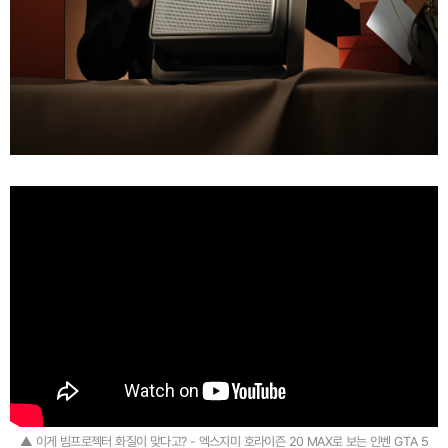
▲ 이게 빔프로젝터 화질이 맞다고? - 엑스지미 호라이즌 20 MAX로 보는 인벤 GTA 5