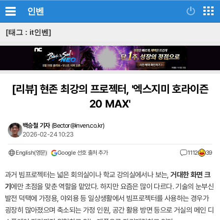
인벤
[태그 : it인벤]
[리뷰]
현존 최강의 프로젝터, '엑스지미 호라이즌
20 MAX'
백승철 기자
(
Bector@inven.co.kr
)
2026-02-24 10:23
English(영문)
Google 선호 출처 추가
1112
39
과거 빔프로젝터는 넓은 회의실이나 학교 강의실에서나 보는,
거대한 화면 크
기
에만 초점을 맞춘 역할을 맡았다. 하지만 요즘은 많이 다르다. 기술의 눈부신
발전 덕택에 가정용, 야외용 등 일상생활에서 빔프로젝터를 사용하는 경우가
굉장히 많아졌으며 축소되는 가정 인원, 공간 활용 방면 등으로 거실의 메인 디