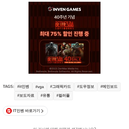
TAGS:
#it인벤
#그래픽카드
#도우정보
#메인보드
#vga
#보도자료
#유통
#컬러풀
IT인벤 바로가기