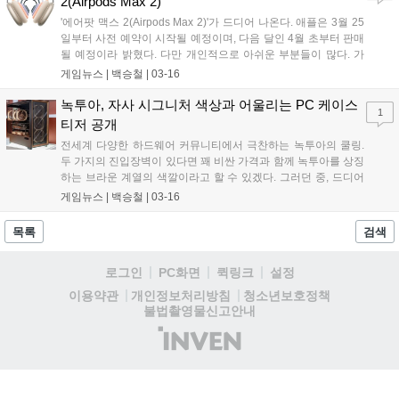
2(Airpods Max 2)
퓨터 그래픽을 구현할 수 있다....
'에어팟 맥스 2(Airpods Max 2)'가 드디어 나온다. 애플은 3월 25
일부터 사전 예약이 시작될 예정이며, 다음 달인 4월 초부터 판매
될 예정이라 밝혔다. 다만 개인적으로 아쉬운 부분들이 많다. 가
격은 85만 원, 무게는 전작과 동일한 386.2g. 이전 제품에서 가장
게임뉴스 |
백승철
|
03-16
아쉽다고 했던 부분들이 가격과 무게인데, 소비자 입장에서 신제
품을 통해 가장 해소되길 바랐던 두 부분에 있어 만족스러워 보이
녹투아, 자사 시그니처 색상과 어울리는 PC 케이스
1
진 않는다....
티저 공개
전세계 다양한 하드웨어 커뮤니티에서 극찬하는 녹투아의 쿨링.
두 가지의 진입장벽이 있다면 꽤 비싼 가격과 함께 녹투아를 상징
하는 브라운 계열의 색깔이라고 할 수 있겠다. 그러던 중, 드디어
녹투아에서 곧 출시될 PC 케이스의 티저 이미지를 자사 X를 통해
게임뉴스 |
백승철
|
03-16
공개했다. 공개된 상단 패널의 이미지를 봤을 때, 지난 컴퓨텍스
2025에서 선보인 '안텍 플럭스 프로 녹투아 에디션(Antec Flux
목록
검색
Pro Noctua Edition)'으로 추정된다는 얘기가 많다....
로그인
PC화면
퀵링크
설정
청소년보호정책
이용약관
개인정보처리방침
불법촬영물신고안내
(주)
인
벤