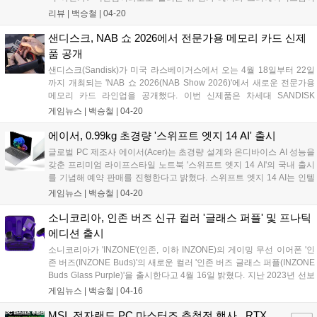
섞인, 감성으로 얘기하자면 캠핑 감성이 물씬 풍기는데, 에이수스의 프
리뷰 |
백승철
|
04-20
로아트는 비즈니스 라인업 중 프리미엄을 상징하는 브랜드인데, 둘이 합
쳐 '에이수스 프로아트 고프로 에디션(ProArt GoPro Edition) PX13'를 선
샌디스크, NAB 쇼 2026에서 전문가용 메모리 카드 신제
보였다....
품 공개
샌디스크(Sandisk)가 미국 라스베이거스에서 오는 4월 18일부터 22일
까지 개최되는 'NAB 쇼 2026(NAB Show 2026)'에서 새로운 전문가용
메모리 카드 라인업을 공개했다. 이번 신제품은 차세대 SANDISK
Extreme PRO CFexpress 4.0 Type B 카드와 함께, 최대 2TB의 대용량
게임뉴스 |
백승철
|
04-20
과 한층 빨라진 속도를 갖춘 SANDISK Extreme PRO SDXC UHS-II
V60 및 V90 카드로 구성되며, 고해상도 영상 제작 환경에 최적화된 성능
에이서, 0.99kg 초경량 '스위프트 엣지 14 AI' 출시
과 용량을 제공한다....
글로벌 PC 제조사 에이서(Acer)는 초경량 설계와 온디바이스 AI 성능을
갖춘 프리미엄 라이프스타일 노트북 '스위프트 엣지 14 AI'의 국내 출시
를 기념해 예약 판매를 진행한다고 밝혔다. 스위프트 엣지 14 AI는 인텔
코어 울트라 시리즈 3(코드명 Panther Lake, 팬서레이크) 프로세서를 탑
게임뉴스 |
백승철
|
04-20
재해 AI 작업과 일반 생산성 작업을 동시에 지원한다. CPU, GPU, NPU
가 통합된 차세대 아키텍처를 기반으로 온디바이스 AI 연산 성능과 전력
소니코리아, 인존 버즈 신규 컬러 '글래스 퍼플' 및 프나틱
효율을 동시에 강화한 것이 특징이다. 이를 통해 이미지 생성, 문서 요약,
에디션 출시
콘텐츠 제작 등 다양한 AI 작업을 빠르고 효율적으로 처리할 수 있으며,
소니코리아가 'INZONE'(인존, 이하 INZONE)의 게이밍 무선 이어폰 '인
전력 효율 기반 설계를 통해 장시간 작업 환경에서도 안정적인 퍼포먼스
존 버즈(INZONE Buds)'의 새로운 컬러 '인존 버즈 글래스 퍼플(INZONE
를 제공한다....
Buds Glass Purple)'을 출시한다고 4월 16일 밝혔다. 지난 2023년 선보
인 인존 버즈는 출시 8개월 만에 누적 판매량 1만 2000대를 돌파하며 프
게임뉴스 |
백승철
|
04-16
리미엄 게이밍 무선 이어폰 시장의 확대를 이끈 제품이다. 전용 동글 활
용 시 0.03초 이하의 유선에 가까운 저지연 환경을 제공할 뿐 아니라 한
MSI, 전자랜드 PC 마스터즈 추첨전 행사.. RTX