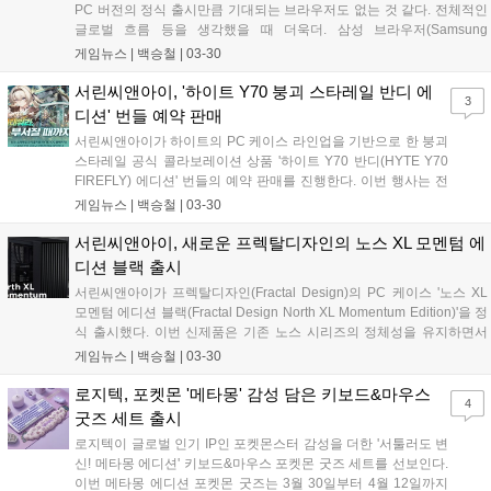
PC 버전의 정식 출시만큼 기대되는 브라우저도 없는 것 같다. 전체적인
글로벌 흐름 등을 생각했을 때 더욱더. 삼성 브라우저(Samsung
Browser)의 PC 버전은 3월 25일 정식 출시됐으며, 작년인 2025년 10월
게임뉴스 |
백승철
|
03-30
에 한국과 미국에서 베타 버전을 통해 처음 선보인 이후 약 4개월 만에
선보이게 됐다고 한다....
서린씨앤아이, '하이트 Y70 붕괴 스타레일 반디 에
3
디션' 번들 예약 판매
서린씨앤아이가 하이트의 PC 케이스 라인업을 기반으로 한 붕괴
스타레일 공식 콜라보레이션 상품 '하이트 Y70 반디(HYTE Y70
FIREFLY) 에디션' 번들의 예약 판매를 진행한다. 이번 행사는 전
용 테마로 구성된 풀패키지 상품을 사전 예약 구매하는 소비자에
게임뉴스 |
백승철
|
03-30
게 할인 혜택과 사은품을 제공하는 프로모션이다. 본 예약 판매는
총 40명 한정 수량으로 진행되는 프리오더 행사다. 행사 기간 동
서린씨앤아이, 새로운 프렉탈디자인의 노스 XL 모멘텀 에
안 번들 패키지 구매 시 정상가 대비 15%의 할인율이 적용되며
디션 블랙 출시
무료 배송 혜택이 함께 제공된다....
서린씨앤아이가 프렉탈디자인(Fractal Design)의 PC 케이스 '노스 XL
모멘텀 에디션 블랙(Fractal Design North XL Momentum Edition)'을 정
식 출시했다. 이번 신제품은 기존 노스 시리즈의 정체성을 유지하면서
시스템 환경과 폼팩터에 따라 표준 모델인 노스 모멘텀과 크기를 확장한
게임뉴스 |
백승철
|
03-30
노스 XL 모멘텀으로 규격을 나누어 동시 출시되었다....
로지텍, 포켓몬 '메타몽' 감성 담은 키보드&마우스
4
굿즈 세트 출시
로지텍이 글로벌 인기 IP인 포켓몬스터 감성을 더한 '서툴러도 변
신! 메타몽 에디션' 키보드&마우스 포켓몬 굿즈 세트를 선보인다.
이번 메타몽 에디션 포켓몬 굿즈는 3월 30일부터 4월 12일까지