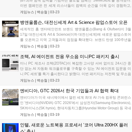
(BTS)과 함께 컴백을 기념하는 글로벌 캠페인 'SWIMSIDE'를 공개했다.
이번 캠페인은 전 세계 리스너들이 컴백의 순간을 더욱 깊이 경험하고,
아티스트와의 연결을 확장할 수 있도록 기획됐다. SWIMSIDE 캠페인은
게임뉴스 |
백승철
|
03-23
단순한 음악 청취를 넘어 '연결, 발견, 그리고 공유'라는 팬덤의 본질적인
가치에 기반한다. 스포티파이 인앱(in-app) 경험부터 전 세계 주요 도시
뱅앤올룹슨, 대전신세계 Art & Science 팝업스토어 오픈
에서 펼쳐지는 오프라인 이벤트에 이르기까지, 방탄소년단의 음악과 서
세계적인 홈 엔터테인먼트 브랜드 뱅앤올룹슨(Bang & Olufsen)이 3월
사를 각기 다른 방식으로 몰입해 즐길 수 있도록 구성됐다....
17일 대전신세계 Art & Science(이하 대전신세계)에 새로운 팝업스토어
를 오픈하고 지역 고객들과의 접점을 확대했다. 브랜드 탄생 100주년을
기념하는 특별한 비주얼 머천다이징(VM)으로 꾸며진 이번 팝업스토어
게임뉴스 |
백승철
|
03-23
는 대전신세계 2층 발렛 라운지 옆에 자리해, 뱅앤올룹슨만의 독보적인
사운드와 미학적 가치를 일상 속에서 보다 가까이 경험할 수 있는 공간
조텍, AI 에이전트 전용 무소음 미니PC 패키지 출시
으로 운영한다. 브랜드의 아이코닉한 디자인과 압도적인 몰입감을 자랑
미니 PC 제조사 조텍(ZOTAC)이 복잡한 고사양 서버 없이도 24시간 중
하는 사운드 시스템을 직접 체험하며, 프리미엄 오디오가 제안하는 새로
단 없는 AI 자동화 워크플로우를 구축할 수 있는 'AI 에이전트 입문용 미
운 라이프스타일을 만나볼 수 있다....
니 PC 세트'를 특가 출시한다고 밝혔다. 이번 패키지는 저전력 및 무소음
설계의 스테디셀러 'ZBOX CI343 Edge'을 주축으로, 고대역폭 DDR5
게임뉴스 |
백승철
|
03-23
16GB SODIMM 메모리와 1TB의 M.2 NVMe SSD를 결합하여 안정적인
에이전트 구동 환경을 제공한다....
엔비디아, GTC 2026서 한국 기업들과 AI 협력 확대
엔비디아가 미국 새너제이에서 열린 세계 최대 AI·가속 컴퓨팅 콘퍼런스
인 '엔비디아(NVIDIA) GTC 2026'에서 삼성전자(Samsung Electronics),
SK하이닉스(SK hynix), 현대자동차그룹(Hyundai Motor Group) 등 국내
주요 기업들과의 다양한 협력 사례를 공개했다. 이번 행사에서는 AI 인프
게임뉴스 |
백승철
|
03-19
라 구축을 위한 차세대 메모리 기술부터 데이터센터 솔루션, 자율주행
기술에 이르기까지 엔비디아가 국내 기업들과 함께 추진하고 있는 주요
인텔, 새로운 노트북용 프로세서 '코어 Ultra 200HX 플러
기술 협력 사례를 소개했다....
스' 출시