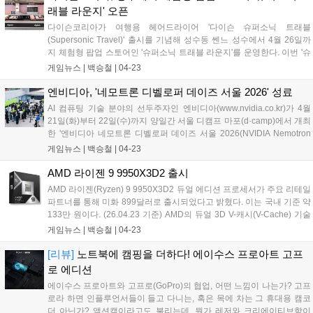
래블 라운지' 오픈
다이슨코리아가 여행용 헤어드라이어 '다이슨 슈퍼소닉 트래블
(Supersonic Travel)' 출시를 기념해 성수동 쎈느 성수에서 4월 26일까
지 체험형 팝업 스토어인 '슈퍼소닉 트래블 라운지'를 운영한다. 이번 '슈
퍼소닉 트래블 라운지' 팝업 스토어는 여행을 떠나는 순간의 설렘과, 자
게임뉴스 |
백승철
|
04-23
유로운 스타일링 경험을 공항을 연상시키는 콘셉트로 공간 전반에 담아
냈다. 방문객은 팝업에 방문해 전용 패스포트와 항공권을 가지고 선호하
엔비디아, '네모트론 디벨로퍼 데이즈 서울 2026' 성료
는 여행지를 선택 후 각 공간에서 스탬프 미션을 수행할 수 있다....
AI 컴퓨팅 기술 분야의 선두주자인 엔비디아(www.nvidia.co.kr)가 4월
21일(화)부터 22일(수)까지 양일간 서울 디캠프 마포(d·camp)에서 개최
한 '엔비디아 네모트론 디벨로퍼 데이즈 서울 2026(NVIDIA Nemotron
Developer Days Seoul 2026)'이 국내 AI 개발자들의 뜨거운 관심 속에
게임뉴스 |
백승철
|
04-23
마무리됐다고 밝혔다. 이번 행사는 엔비디아 최신 오픈 모델인 '네모트
론'을 중심으로 한국 AI 산업 성장을 지원하고 글로벌 소버린 AI 생태계
AMD 라이젠 9 9950X3D2 출시
구축을 가속화하기 위해 마련됐다. 현장에는 국내 AI 개발자, 연구자, 산
AMD 라이젠(Ryzen) 9 9950X3D2 듀얼 에디션 프로세서가 주요 리테일
업 리더 약 500명이 참석해 엔비디아 네모트론 팀과 직접 소통하며 모델
파트너를 통해 미화 899달러로 출시되었다고 밝혔다. 이는 국내 기준 약
·데이터·AI 에이전트 개발에 대한 최신 기술 트렌드와 인사이트를 공유
133만 원이다. (26.04.23 기준) AMD의 듀얼 3D V-캐시(V-Cache) 기술
했다....
이 적용된 세계 최초의 데스크톱 프로세서인 9950X3D2는 복잡하고 지
게임뉴스 |
백승철
|
04-23
연 시간에 민감한 작업을 수행하는 개발자와 크리에이터를 위해 설계되
었다. 또한 새로운 메인보드나 메모리 교체 없이 AM5 플랫폼에서 강력
[리뷰]
노트북에 캠핑을 더하다! 에이수스 프로아트 고프
한 성능과 향상된 처리량을 제공한다....
로 에디션
에이수스 프로아트와 고프로(GoPro)의 협업, 어떤 느낌이 나는가? 고프
로라 하면 인플루언서들이 들고 다니는, 혹은 목에 차는 그 휴대용 캠코
더 아닌가? 액션캠이라고도 불리는데, 뭔가 레저와 크리에이티브함이