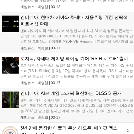
서(MOU)를 체결했다. 양사는 이번 협약을 통해 다양한 인프라 환경에서
AI 기술이 유기적으로 연결되는 생태계를 구축하고, 기술 유연성을 높여
게임뉴스 |
백승철
|
03-18
나갈 계획이다. 먼저, 양사는 네이버의 거대언어모델(LLM) '하이퍼클로
바X'에 최적화된 고성능 GPU 연산 환경 구축을 위한 기술 협력을 강화
엔비디아, 현대차·기아와 차세대 자율주행 위한 전략적
하고 이를 통해 AI 모델을 안정적으로 운영할 수 있는 인프라 기술을 공
파트너십 확대
동으로 고도화해 나간다는 계획이다....
엔비디아가 미국 새너제이에서 열린 세계 최대 AI·가속 컴퓨팅 콘퍼런스
인 '엔비디아(NVIDIA) GTC 2026'에서 현대차, 기아와 협력을 확대해 엔
비디아 드라이브 하이페리온(DRIVE Hyperion) 자율주행 차량 개발 플
랫폼을 기반으로 한 차세대 자율주행 기술 발전을 가속화한다고 밝혔다.
게임뉴스 |
백승철
|
03-17
이번 협력은 현대차그룹(Hyundai Motor Group)의 소프트웨어 정의 차
량(SDV) 역량, 글로벌 차량 플릿, 자율주행 개발 전문성과 엔비디아의
로지텍, 차세대 게이밍 레이싱 기어 'RS H-시프터' 출시
가속 컴퓨팅, AI 인프라, 자율주행 소프트웨어를 결합한다. 이를 통해 현
로지텍은 수동 변속의 몰입감을 극대화한 게이밍 레이싱 기어 'RS H-시
대차그룹 차량 플랫폼 전반에 걸쳐 확장 가능한 데이터 기반 자율주행
프터(RS H-Shifter)'를 3월 17일 국내에 정식 출시했다. RS H-시프터는
시스템 개발을 지원하는 것을 목표로 한다....
뛰어난 현실감과 정밀한 컨트롤을 추구하는 게이머를 위해 설계된 7단
+후진 수동 시프터로, 실제 H-패턴 기어박스에 가까운 변속 감각을 구현
게임뉴스 |
백승철
|
03-17
했다. 무게감 있는 노브와 확실한 조작 반응으로 기어 변속 시 또렷한 조
작감을 제공하며, 다양한 레이싱 장르에서 보다 몰입감 있는 주행을 지
엔비디아, AI로 게임 그래픽 혁신하는 'DLSS 5' 공개
원한다....
엔비디아가 미국 새너제이에서 열린 세계 최대 AI 및 가속 컴퓨팅 콘퍼런
스인 '엔비디아(NVIDIA) GTC 2026'에서 DLSS 5를 공개했다. DLSS 5
는 2018년 발표된 실시간 레이 트레이싱 기술에 이어 엔비디아가 선보
이는 차세대 컴퓨터 그래픽 혁신이다. DLSS 5는 픽셀에 사실적인 조명
게임뉴스 |
백승철
|
03-17
과 재질을 더하는 실시간 뉴럴 렌더링 모델을 도입한다. 이를 통해 렌더
링과 현실 사이의 간극을 좁히며, 덕분에 게임 개발자들은 그동안 할리
5년 만에 등장한 애플의 무선 헤드폰, 에어팟 맥스
2
우드(Hollywood) 시각 효과에서만 가능했던 새로운 수준의 사실적인 컴