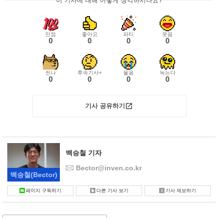
이 기사에 대해 어떻게 생각하시나요?
만점
좋아요
파티
웃음
0
0
0
0
씬나
후속기사+
울음
녹는다
0
0
0
0
기사 공유하기
백승철 기자
Bector@inven.co.kr
백승철
(Bector)
페이지 구독하기
다른 기사 보기
기사 제보하기