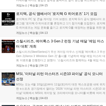
카메라를 하나로 통합한 일체형 폼팩터로 설치 공간을 최소화했다. 세련
된 클라우드 그레이(Cloud Grey) 색상의 미니멀한 디자인은 거실, 서재
게임뉴스 |
백승철
|
04-15
등 어디에 놓아도 자연스럽게 어울리며 재택근무, 온라인 수업, 엔터테
인먼트 등 다양한 용도로 활용 가능해 쾌적한 홈 컴퓨팅 환경을 제공한
로지텍, 공식 앰배서더 '로지텍 G 히어로즈' 1기 모집
다....
로지텍의 PC 및 콘솔 게이밍 기어 브랜드 로지텍 G가 공식 앰배서더 프
로그램 '로지텍 G 히어로즈'를 론칭하고 1기 참가자를 모집한다. 로지텍
G 히어로즈는 게임 문화를 즐기고 로지텍 G를 애정하는 팬들을 위한 앰
배서더 프로그램이다. 1기 대표 인플루언서로는 약 200만 구독자를 보
게임뉴스 |
백승철
|
04-13
유한 인기 유튜버 '김블루'가 참여한다. 유튜브, 인스타그램, 블로그 등 본
인 소유의 SNS 채널을 운영하는 스트리머, 크리에이터, 코스튬 플레이
스틸시리즈, 에어록스 3 Gen 2 런칭 기념 매달 '에임 마스
어를 비롯해 게임 문화를 즐기는 팬이라면 누구나 지원할 수 있다....
터 대회' 개최
스틸시리즈(SteelSeries)가 무선 게이밍 마우스 신제품 '에어록스 3 무선
Gen 2(Aerox 3 Wireless Gen 2)' 출시를 기념하여 매달 에임 마스터 대
회 이벤트를 진행한다고 밝혔다. '스틸시리즈와 함께하는 4월 에임 마스
터(Aim Master) 대회'를 개최했다. 해당 이벤트는 스틸시리즈 GG 소프트
게임뉴스 |
백승철
|
04-13
웨어에서 제공하는 3D 에이밍 훈련 소프트웨어 3D AIM TRAINER를 통
해 높은 점수를 기록한 참가자에게 에어록스 3 무선 Gen 2 게이밍 마우
MSI, '이터널 리턴 마스터즈 시즌10 파이널' 공식 모니터
스, Prime 유선 게이밍 마우스, QcK Pro 밸런스 게이밍 마우스패드
선정
(Large) 등 다양한 경품을 제공할 예정이다....
MSI는 오는 4월 10일(금)부터 11일(토)까지 대전 엑스포공원 내에 위치
한 e스포츠 경기장에서 열리는 '2026 ‘이터널 리턴 마스터즈 시즌10 파
이널' 대회에서 MSI의 게이밍 및 크리에이터용 모니터를 비롯해 여러 게
이밍 데스크탑 등 다양한 제품을 전시하고 체험할 수 있는 부스를 운영
게임뉴스 |
백승철
|
04-03
한다고 밝혔다. 이번 대회 공식 모니터로 선정된 'MSI MAG 272F' 게이밍
모니터는 지난해 공식 모델이었던 'MSI G274F'의 후속 히트 제품이다.