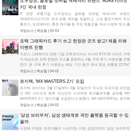
도우정보, 글로벌 모바일 액세서리 브랜드 'AUKEY(아오
또한 2026년 3월 일산 킨텍스에서 열린 '아크 월드 투어 2026'에서도 e
키)' 국내 런칭
스포츠 공식 대회용 모니터로 선정된 바 있다....
IT 전문 유통기업 도우정보는 글로벌 모바일 액세서리 브랜드
'AUKEY(아오키)'와 국내 유통 계약을 체결하고, 고속 충전기부터 무선
충전기, 보조배터리, 충전 케이블 등 주요 제품군을 국내 시장에 정식 출
시한다고 밝혔다. AUKEY는 2005년 독일에서 시작된 글로벌 모바일 액
게임뉴스 |
백승철
|
04-03
세서리 브랜드로, 현재 전 세계 150여 개국에서 판매되는 충전 솔루션
전문 기업이다. 브랜드명 AUKEY는 금을 의미하는 원소기호 'Au'와 해결
조텍 그래픽카드 후기 쓰고 한정판 굿즈 받고! 제품 리뷰
책을 의미하는 'Key'의 합성어로, "최상의 품질과 혁신적인 기술을 통해
이벤트 진행
사용자에게 새로운 가능성을 제공한다"는 의미를 담고 있다....
지포스 그래픽카드 전문 기업 조텍코리아는 자사의 RTX 50 시리즈 구매
자 대상으로 조텍 한정판 굿즈를 증정하는 4월 구매 후기 이벤트를 진행
한다. 본 구매 후기 이벤트는 해당 기간 동안 국내 정상 유통된 ZOTAC
GAMING GeForce RTX 50 시리즈 그래픽카드 구매자 대상으로 진행되
게임뉴스 |
백승철
|
04-02
며, 제품 사진과 간단 후기를 커뮤니티, 블로그, SNS 등에 리뷰를 남겨준
분들에 한 해 제공된다. 경품으로는 ZOTAC GAMING 캐릭터 콜라보레
로지텍, 'MX MASTERS 2기' 모집
이션 에코백을 증정한다....
로지텍 코리아는 3월 27일부터 4월 10일까지 자사의 프리미엄 라인업
인 MX 시리즈와 함께 자신만의 스마트한 워크플로우를 공유할 'MX
MASTERS 2기' 참가자를 모집한다고 밝혔다. MX MASTERS는 로지텍
이 운영하는 커뮤니티인 'MX Community'를 기반으로, 사용자의 작업 방
게임뉴스 |
백승철
|
04-02
식과 디지털 루틴을 콘텐츠로 풀어내는 로지텍 엠버서더 프로그램이다.
선발된 참가자는 약 6개월간 SNS 채널과 연계된 월별 미션 및 콘텐츠 제
'삼성 브라우저', 삼성 생태계로 국민 플랫폼 등극할 수 있
작 프로그램에 참여하며, 자신의 업무 환경과 키보드·마우스 세팅, 생산
을까
성 도구 활용 방식 등 MX 시리즈 활용 경험을 공유하게 된다....
시장에 수많은 도전자들이 나섰지만, 이번 삼성전자의 '삼성 브라우저'