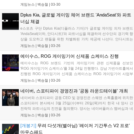
네이버 브랜드 스토어에서 진행되는 프로모션을 통해 만나볼 수
게임뉴스 |
백승철
|
03-30
있다. 행사 기간 동안 로지텍의 인기 키보드 및 마우스 제품을 구
매한 고객에게 포켓몬 메타몽의 매력을 살린 굿즈가 증정된다. 행
Dplus Kia, 글로벌 게이밍 체어 브랜드 'AndaSeat'와 파트
사 대상 제품은 ALTO KEYS K98M, Keys-To-Go 2, K380S 키보
너십 체결
드와 POP MOUSE 등이다....
e스포츠 구단 Dplus Kia(디플러스 기아)가 글로벌 게이밍 의자 브랜드
'AndaSeat(이하, 안다시트)'와 파트너십을 체결하여 선수단의 경기력 향
상을 도모하고 팬들을 위한 차별화된 가치 제공에 나선다. 안다시트는
세계적인 e스포츠 팀들과 협업하며 입지를 다져온 글로벌 게이밍 체어
게임뉴스 |
백승철
|
03-26
브랜드로, 다양한 국내외 IP와 활발한 협업을 진행하고 있는 Dplus Kia
의 브랜드 가치에 주목해 이번 파트너십을 결정했다. Dplus Kia는 디자
에이수스, ROG 게이밍기어 신제품 쇼케이스 진행
이너 브랜드와의 협업을 통해 자체 브랜드 Dplus를 런칭하여 유니폼을
에이수스는 ROG 브랜드 기반의 게이밍기어 관련 신제품을 선보인
비롯한 다양한 의류 제품과 국내외 IP와 협업 제품을 출시하는 등 e스포
'ROG 게이밍기어 쇼케이스'를 3월 24일 진행했다. 강남 가빈아트홀에서
츠를 넘어 하나의 라이프스타일 브랜드로서 가능성을 입증해 왔다....
진행된 ROG 게이밍기어 신제품 쇼케이스는 ROG 게이밍기어 사업부
총괄 크리스 황(Kris Huang)의 인사말을 시작으로 ROG(Republic of
게임뉴스 |
백승철
|
03-26
Gamers) 브랜드가 갖고 있는 "게이머를 위한 공화국"이라는 의미답게
승리를 위한 강력하고 다양한 게이밍기어 제품들을 전시 및 공개했다....
네이버, 스포티파이 경영진과 '공동 라운드테이블' 개최
네이버와 스포티파이 공동 CEO 및 경영진은 스웨덴 스톡홀름에 위치한
스포티파이 본사에서 3월 25일(수)부터 26일(목)까지 한국 내 양사 간
전략적 파트너십의 진전을 협의했다. 양사는 네이버플러스 멤버십과 네
비게이션 등을 통한 협업 성과를 공유하고, 중장기적 관점에서 엔터테인
게임뉴스 |
백승철
|
03-26
먼트 파트너십을 고도화하기 위한 방향성을 논의했다. 이번 라운드테이
블에는 네이버 최수연 대표와 스포티파이의 공동 최고경영자(Co-CEO)
[개봉기]
무려 다섯개(별아님) '레이저 기간투스 V2 프로'
알렉스 노스트롬(Alex Norström)과 구스타브 소더스트롬(Gustav
마우스패드