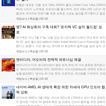
인텔은 새로운 인텔 코어 Ultra 200HX 플러스(Intel Core Ultra 200HX
Plus) 시리즈 노트북용 프로세서를 출시하며, 코어 Ultra 200 시리즈 제
품군에 게이머와 전문가를 위한 새로운 고성능 옵션을 추가했다고 발표
했다. 고성능 게이밍, 스트리밍, 콘텐츠 제작 및 워크스테이션 환경에 최
게임뉴스 |
백승철
|
03-18
적화된 인텔 코어 Ultra 200HX 플러스 시리즈는 '인텔 코어 Ultra 9
290HX 플러스' 및 '인텔 코어 Ultra 7 270HX 플러스' 등 두 가지 신규 프
엥? AI 화상회의 구축 대회? '로지텍 VC 설치 월드컵' 성
로세서를 포함한다. 이 신규 프로세서들은 아키텍처 개선과 더불어, 일
료
부 게임에서 네이티브 성능을 향상시킬 수 있는 업계 최초의 바이너리
로지텍은 지난 3월 17일, 서울 강남 모나코스페이스에서 국내 최초 '로지
변환 계층 최적화 기능인 '인텔 바이너리 최적화 툴(Intel Binary
텍 VC 설치 월드컵(Logitech Video Install World Cup in Korea)'을 개최
Optimization Tool)'을 지원한다....
했다고 밝혔다. 이번 행사는 로지텍 AI 화상회의 솔루션을 실제 설치·구
축하는 역량을 겨루는 국내 파트너 챔피언십이다. '로지텍 VC 설치 월드
게임뉴스 |
백승철
|
03-18
컵'은 2023년 스웨덴 스톡홀름에서 처음 시작됐으며, 2024년 덴마크 코
펜하겐을 거쳐 ISE 2025 바르셀로나에서 유럽 및 글로벌 파트너가 참여
엔비디아, 어도비와 전략적 파트너십 체결
하는 대회로 확대됐다....
엔비디아가 미국 새너제이에서 열린 세계 최대 AI·가속 컴퓨팅 콘퍼런스
인 '엔비디아(NVIDIA) GTC 2026'에서 어도비(Adobe)와 전략적 파트너
십을 발표했다. 양사는 AI 기반 창작, 프로덕션, 개인화를 가속하며, 차세
대 어도비 파이어플라이(Firefly) 파운데이션 모델과 에이전틱 워크플로
게임뉴스 |
백승철
|
03-18
우 제공을 위해 협력할 예정이다....
네이버-AMD, AI 생태계 확장 위한 차세대 GPU 인프라 협
력 강화
네이버와 AMD는 3월 18일, 네이버 제2사옥 1784에서 양사 주요 경영진
이 참석한 가운데 'AI 생태계 확장 및 차세대 인프라 협력'을 위한 양해각