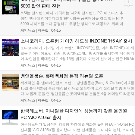
1
번 배터리를 충전하면 최대 24시간 사용 가능해 게이머들 사이에서는 이
5090 할인 판매 진행
상적인 게이밍 이어폰으로 알려져 있다. PC와 Playstation은 물론 모바
MSI는 전자랜드에서 개최하는 '제2회 전자랜드 PC 마스터즈 추
일 및 휴대용 게임 콘솔과 호환성도 뛰어나다....
첨전' 행사에 참여한다고 밝혔다. 최근 품귀현상을 겪고 있는 RTX
5090 시리즈를 보다 공정하고 투명한 방식으로 제공하기 위해 마
련된 이번 추첨전은 2026년 4월 18일 오전 10시, 전자랜드 용산
게임뉴스 |
백승철
|
04-15
DCS 1층 매장에서 진행된다. 행사 당일 선착순 50명을 대상으로
참여 기회가 주어진다....
소니코리아, 오픈형 게이밍 헤드셋 INZONE 'H6 Air' 출시
소니코리아가 게이밍 기어 브랜드 'INZONE(인존, 이하 INZONE)'의 새
로운 게이밍 헤드셋 '인존 H6 Air(INZONE H6 Air)'를 출시하며 게이밍기
어 라인업을 확대한다고 4월 15일 밝혔다. 이번에 선보이는 인존 H6 Air
는 오픈백 구조의 유선 오픈형 게이밍 헤드셋이다. 소니의 명성 높은 오
게임뉴스 |
백승철
|
04-15
픈형 레퍼런스 헤드폰 'MDR-MV1'의 드라이버를 게임 사운드에 최적화
해 튜닝한 드라이버 유닛을 탑재했다. 게이밍 환경에서 최상의 반응 속
뱅앤올룹슨, 롯데백화점 본점 리뉴얼 오픈
도를 구현하기 위해 무선 연결 대신 유선 전용 방식을 채택해 지연 시간
세계적인 홈 엔터테인먼트 브랜드 뱅앤올룹슨(Bang & Olufsen)이 4월
을 최소화한 점이 특징이다....
15일 롯데백화점 본점 매장을 리뉴얼 오픈하며 고객 접점을 한층 확대한
다. 새롭게 문을 연 뱅앤올룹슨 롯데백화점 본점은 4층 에메랄드 라운지
옆에 위치하며, 국내 최초로 새로운 매장 콘셉트를 적용해 기존 매장보
게임뉴스 |
백승철
|
04-15
다 한층 밝고 컬러풀한 브랜드 공간으로 재탄생했다. 브랜드 특유의 북
유럽 미학을 현대적으로 풀어낸 이번 공간은 고객이 뱅앤올룹슨의 사운
한국레노버, 미니멀한 디자인에 성능까지 갖춘 올인원
드와 디자인을 한층 몰입감 있게 경험할 수 있도록 구성한 것이 특징이
PC 'AIO A105a' 출시
다....
한국레노버가 일상적인 컴퓨팅 환경에 최적화된 올인원 (All-in-One) PC
신제품 'AIO A105a'를 출시했다. 이번 신제품은 모니터와 본체, 스피커,