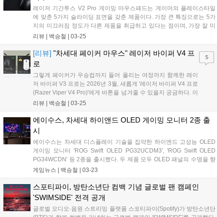
Söderstrom)이 모두 참석했다. 사업개발, 마케팅 등 여러 분야의 양사 실
레이저 기간투스 V2 Pro 게이밍 마우스패드는 게이머의 플레이스타일
무진도 배석해 협업 가능 범위를 폭넓게 검토했다....
에 맞춘 5가지 슬라이딩 표면을 갖춘 제품이다. 가장 큰 특징으로는 5가
지의 미끄러짐 정도가 다른 제품을 취급하고 있다는 점이며, 가장 잘 미
끄러지는 순서대로 Max Speed, Speed, Balance, Control, Max Control
리뷰 |
백승철
|
03-25
로 구분된다....
[리뷰]
"차세대 페이커 마우스" 레이저 바이퍼 V4 프
5
로
그렇게 페이커가 우승컵까지 들어 올리는 여정까지 함께한 레이
저 바이퍼 V3 프로는 2026년 3월, 새롭게 '레이저 바이퍼 V4 프로
(Razer Viper V4 Pro)'에게 바톤을 넘겨줄 수 있을지 궁금하다. 이
번 바이퍼 V4 프로는 출시 전부터 페이커 선수가 직접 테스트하
리뷰 |
백승철
|
03-25
며, 디테일한 피드백까지 전부 반영하여 완성된 진정한 의미에서
e스포츠 프로용 게이밍 마우스라고 할 수 있겠다....
에이수스, 차세대 하이앤드 OLED 게이밍 모니터 2종 출
시
에이수스는 차세대 디스플레이 기술을 집약한 하이엔드 고성능 OLED
게이밍 모니터 'ROG Swift OLED PG32UCDM3', 'ROG Swift OLED
PG34WCDN' 등 2종을 출시했다. 두 제품 모두 OLED 패널의 수명을 향
상시키는 에이수스 OLED Care Pro가 적용돼 장시간 작업이나 게임 플
게임뉴스 |
백승철
|
03-23
레이에도 선명하고 일관된 비주얼을 보여주도록 설계되었다. 더불어 사
용자의 위치를 감지해 자리를 비울 경우 자동으로 화면을 블랙으로 전환
스포티파이, 방탄소년단 컴백 기념 글로벌 팬 캠페인
하여 번인을 예방하는 Neo Proximity Sensor가 탑재되어 패널의 수명을
'SWIMSIDE' 전격 공개
연장한다....
글로벌 오디오·음원 스트리밍 플랫폼 스포티파이(Spotify)가 방탄소년단